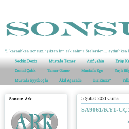
"...karanlıksa sonsuz, ışıktan bir ark salınır ötelerden... aydınlıksa k
Seçkin Deniz
Mustafa Tamer
Arif Şahin
Eyüp K
Cemal Çalık
Tamer Güner
Mustafa Ege
Yaşlı Bi
Mustafa Eyyüboğlu
Âkil Ağazâde
Biz Kimiz?
Yıl
5 Şubat 2021 Cuma
Sonsuz Ark
SA9061/KY1-CÇ7