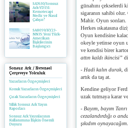
SA7630/Sonsuz
günahını çekselerdi ki
Ark-YD151:
Kemoterapi
sigaranın sahibi olur
Nedir ve Nasıl
Mahir. Oyun sonları. S
Çalışır?
Herkes ıskatasına dizi
SA8059/KY23-
NN35: Yeni Türk-
Oyun kendisine kalaca
Amerikan
okeyle yetinse oyun u
İlişkilerinin
Başlangıcı
ve kendisi birer karto
attın kaldı ikincisi”
d
Sonsuz Ark / Evrensel
- Hadi kalın durak,
d
Çerçeveye Yolculuk
artık da taş at.
Yazarların Özgeçmişleri
Kendine geliyor Ferdi
Konuk Yazarların Özgeçmişleri
uzak tutmaya karar ve
Çırak Yazarların Özgeçmişleri
Yıllık Sonsuz Ark Yayın
- Bayım, bayım Tanrı 
Raporları
cezalandırdığı o anda
Sonsuz Ark Yayınlarının
Kullanımına İlişkin Önemli
şıkıdım oynayacağım
Duyuru