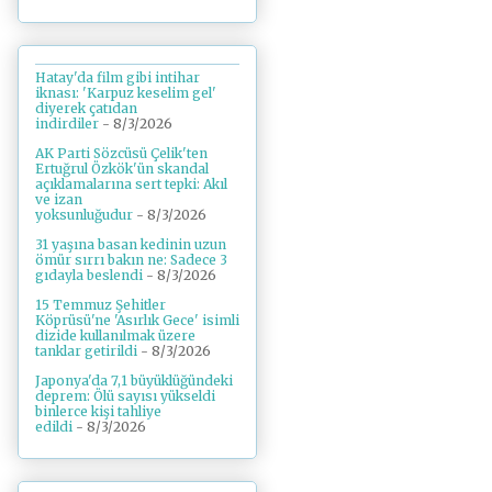
Hatay'da film gibi intihar
iknası: 'Karpuz keselim gel'
diyerek çatıdan
indirdiler
- 8/3/2026
AK Parti Sözcüsü Çelik'ten
Ertuğrul Özkök'ün skandal
açıklamalarına sert tepki: Akıl
ve izan
yoksunluğudur
- 8/3/2026
31 yaşına basan kedinin uzun
ömür sırrı bakın ne: Sadece 3
gıdayla beslendi
- 8/3/2026
15 Temmuz Şehitler
Köprüsü'ne 'Asırlık Gece' isimli
dizide kullanılmak üzere
tanklar getirildi
- 8/3/2026
Japonya'da 7,1 büyüklüğündeki
deprem: Ölü sayısı yükseldi
binlerce kişi tahliye
edildi
- 8/3/2026