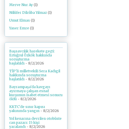
Merve Nur Ay
(1)
Nilüfer Dilrûba Yılmaz
(1)
Umut Elmas
(1)
Yaser Emre
(1)
Başsavcılık harekete geçti:
Ertuğrul Özkök hakkında
soruşturma
başlatıldı
- 8/2/2026
TİP'li milletvekili Sera Kadıgil
hakkında soruşturma
başlatıldı
- 8/2/2026
Bayrampaşa'da kavgayı
ayırmaya çalışan esnaf
kurşunun isabet etmesi sonucu
öldü
- 8/2/2026
KKTC'de sınır kapısı
yakınında yangın
- 8/2/2026
Yol kenarına devrilen otobüste
can pazarı: 15 kişi
yaralandı
- 8/2/2026