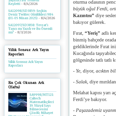
Şaşırtıcı Bir Yöntem
oturma odasının penc
Keşfetti
- 8/4/2026
büyük oğul Ferdi, ort
SA12098/SD3859: Seçkin
Deniz Twitter Günlükleri 984
Kazıntısı”
diye seslen
(01-05 Nisan 2025)
- 8/4/2026
bakıyor gülerek.
SA12097/SD3858: Tevrat'ı
Tanrı mı Yazdı ve Bu Önemli
Fırat,
“Yeriş”
adlı ken
mi?
- 8/3/2026
binmiş bahçede orada 
geldiklerinde Fırat in
Yıllık Sonsuz Ark Yayın
Kucağında taşıyabilec
Raporları
gölgesinde tatlı tatlı
Yıllık Sonsuz Ark Yayın
Raporları
- Ye,
diyor,
acıktın bi
- Salak,
diye mırıldan
En Çok Okunan Ark
(Hafta)
Melahat kapısı yarı a
SA9998/MT121:
Caltech
Ferdi’ye bakıyor.
Matematikçileri
19. Yüzyıl Sayı
Bilmecesini
- Paşazademiz uyanm
Çözdü; Nihayet