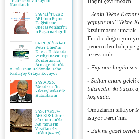
Başını çevirmeden,
"Patterson Varsayımı"
Kanıtlandı
- Senin Tekne Kazıntıs
SA8411/TG281:
ABD'nin Rejim
yapıyor mu? Tekne Ka
Değiştirme
Operasyonları'nı
kızdırmasını umarak. 
n Başarısızlığı-II
Ferid’e doğru yürüyo
SA12096/EK148:
pencereden bahçeye gö
Peter Thiel'in
Deccal Hakkında
tebessümle.
Verdiği Kayıt Dışı
Konferanslar,
Armageddon'da
- Faytonu bugün sen
n Çok Onun Hakkında Daha
Fazla Şey Ortaya Koyuyor
- Sultan anam geleli d
SA80/PZ6:
Menderes’in
bilemedin iki buçuk 
Yakası/ Askerlik
Hatırâlarım
koşmada.
Omuzlarını silkiyor M
SA5617/KY57-
AHCZD81: Sûre
istiyor Ferdi’nin.
Sûre Kur'an'da
Mü'minlerin
Vasıfları 44:
- Bak ne güzel örnek 
En'âm (44-55)