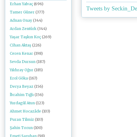
Erhan Yalvaç
(696)
Tweets by Seckin_De
Tamer Güner
(377)
Adnan Onay
(344)
Ardan Zentürk
(344)
Yaşar Taşkın Koç
(269)
Cihan Aktaş
(226)
Ceren Kenar
(198)
Sevda Dursun
(187)
Yıldıray Oğur
(185)
Erol Göka
(167)
Derya Beyaz
(156)
İbrahim Tığlı
(156)
Yurdagül Atun
(123)
Ahmet Hocazâde
(103)
Puran Tilmiz
(103)
Şahin Torun
(100)
Emeti Saruhan
(98)