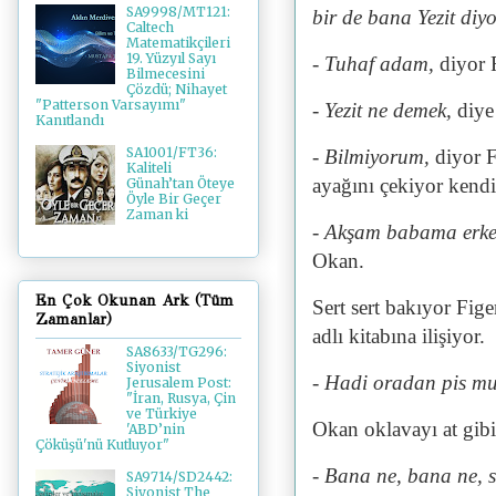
SA9998/MT121:
bir de bana Yezit diyo
Caltech
Matematikçileri
19. Yüzyıl Sayı
- Tuhaf adam,
diyor 
Bilmecesini
Çözdü; Nihayet
"Patterson Varsayımı"
- Yezit ne demek,
diye
Kanıtlandı
SA1001/FT36:
- Bilmiyorum,
diyor 
Kaliteli
ayağını çekiyor kend
Günah’tan Öteye
Öyle Bir Geçer
Zaman ki
- Akşam babama erke
Okan.
En Çok Okunan Ark (Tüm
Sert sert bakıyor Fig
Zamanlar)
adlı kitabına ilişiyor.
SA8633/TG296:
Siyonist
- Hadi oradan pis muh
Jerusalem Post:
"İran, Rusya, Çin
ve Türkiye
Okan oklavayı at gibi
'ABD’nin
Çöküşü'nü Kutluyor"
- Bana ne, bana ne, s
SA9714/SD2442:
Siyonist The