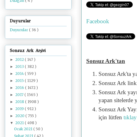
Dilâgâh
( 4 )
Facebook
Duyurular
Duyurular
( 36 )
Sonsuz Ark Arşivi
2012
( 147 )
►
Sonsuz Ark'tan
2013
( 382 )
►
Sonsuz Ark'ta y
2014
( 559 )
►
2015
( 1129 )
►
Sonsuz Ark linki 
2016
( 1472 )
►
Sonsuz Ark yayı
2017
( 1565 )
►
yapan sitelerde 
2018
( 1908 )
►
Sonsuz Ark Yayı
2019
( 912 )
►
2020
( 755 )
►
için lütfen
tıklay
2021
( 498 )
▼
Ocak 2021
( 50 )
Şubat 2021
( 42 )