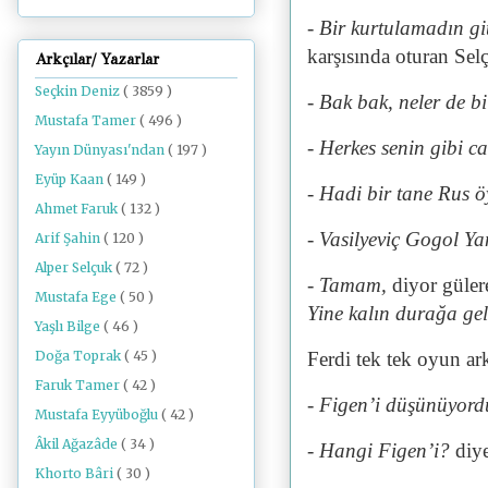
- Bir kurtulamadın gi
karşısında oturan Sel
Arkçılar/ Yazarlar
Seçkin Deniz
( 3859 )
- Bak bak, neler de bi
Mustafa Tamer
( 496 )
- Herkes senin gibi ca
Yayın Dünyası'ndan
( 197 )
Eyüp Kaan
( 149 )
- Hadi bir tane Rus ö
Ahmet Faruk
( 132 )
- Vasilyeviç Gogol Ya
Arif Şahin
( 120 )
Alper Selçuk
( 72 )
- Tamam,
diyor güler
Mustafa Ege
( 50 )
Yine kalın durağa gel
Yaşlı Bilge
( 46 )
Doğa Toprak
( 45 )
Ferdi tek tek oyun ar
Faruk Tamer
( 42 )
- Figen’i düşünüyord
Mustafa Eyyüboğlu
( 42 )
Âkil Ağazâde
( 34 )
- Hangi Figen’i?
diy
Khorto Bâri
( 30 )