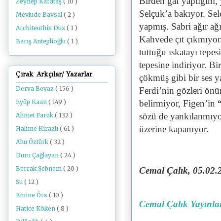
Birden gaf yaptığını,
Zeynep Karataş
( 10 )
Selçuk’a bakıyor. Selç
Mevlude Baysal
( 2 )
yapmış. Sabri ağır ağı
Architeuthis Dux
( 1 )
Kahvede çıt çıkmıyor.
Barış Anteplioğlu
( 1 )
tuttuğu ıskatayı tepe
tepesine indiriyor. Bi
Çırak Arkçılar/ Yazarlar
çökmüş gibi bir ses y
Derya Beyaz
( 156 )
Ferdi’nin gözleri önü
belirmiyor, Figen’in
Eyüp Kaan
( 149 )
sözü de yankılanmıyor
Ahmet Faruk
( 132 )
üzerine kapanıyor.
Halime Kirazlı
( 61 )
Ahu Öztürk
( 32 )
Duru Çağlayan
( 24 )
Berrak Şebnem
( 20 )
Cemal Çalık
, 05.02
Su
( 12 )
Emine Örs
( 10 )
Cemal Çalık Yayınla
Hatice Köken
( 8 )