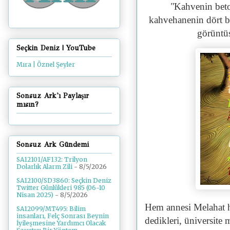
"
Kahvenin beto
kahvehanenin dört bi
görüntüs
Seçkin Deniz | YouTube
Mıra | Öznel Şeyler
Sonsuz Ark'ı Paylaşır
mısın?
Sonsuz Ark Gündemi
SA12101/AF132: Trilyon
Dolarlık Alarm Zili
- 8/5/2026
SA12100/SD3860: Seçkin Deniz
Twitter Günlükleri 985 (06-10
Nisan 2025)
- 8/5/2026
Hem annesi Melahat 
SA12099/MT495: Bilim
insanları, Felç Sonrası Beynin
dedikleri, üniversite 
İyileşmesine Yardımcı Olacak