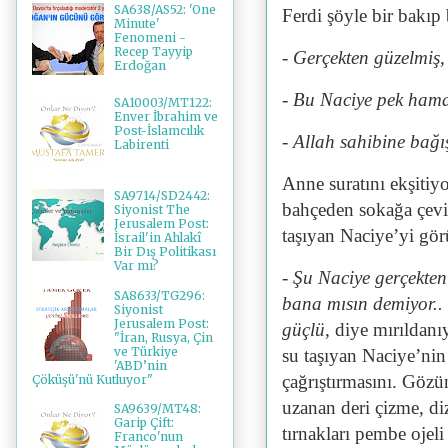
SA638/AS52: 'One
Ferdi şöyle bir bakıp
Minute'
Fenomeni -
Recep Tayyip
- Gerçekten güzelmiş
Erdoğan
- Bu Naciye pek ham
SA10003/MT122:
Enver İbrahim ve
Post-İslamcılık
- Allah sahibine bağı
Labirenti
Anne suratını ekşitiyo
SA9714/SD2442:
bahçeden sokağa çeviri
Siyonist The
Jerusalem Post:
taşıyan Naciye’yi gör
İsrail'in Ahlakî
Bir Dış Politikası
Var mı?
- Şu Naciye gerçekten
SA8633/TG296:
bana mısın demiyor..
Siyonist
Jerusalem Post:
güçlü,
diye mırıldanıy
"İran, Rusya, Çin
ve Türkiye
su taşıyan Naciye’ni
'ABD’nin
çağrıştırmasını. Gözü
Çöküşü'nü Kutluyor"
uzanan deri çizme, di
SA9639/MT48:
Garip Çift:
tırnakları pembe ojel
Franco'nun