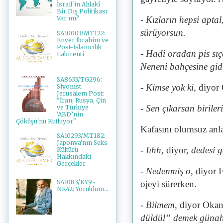
İsrail'in Ahlakî
Bir Dış Politikası
- Kızların hepsi aptal
Var mı?
sürüyorsun.
SA10003/MT122:
Enver İbrahim ve
Post-İslamcılık
- Hadi oradan pis sıç
Labirenti
Neneni bahçesine gid
SA8633/TG296:
- Kimse yok ki,
diyor
Siyonist
Jerusalem Post:
"İran, Rusya, Çin
- Sen çıkarsan biriler
ve Türkiye
'ABD’nin
Çöküşü'nü Kutluyor"
Kafasını olumsuz anl
SA10293/MT182:
Japonya'nın Seks
- Iıhh,
diyor,
dedesi g
Kültürü
Hakkındaki
Gerçekler
- Nedenmiş o,
diyor 
SA1083/KY9-
ojeyi sürerken.
NK42: Yoruldum...
- Bilmem,
diyor Oka
düldül” demek günahmı