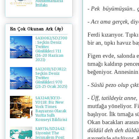
Müslümanlarla
İttifakı
- Pek büyümüşsün.. ç
- Acı ama gerçek,
diy
En Çok Okunan Ark (Ay)
Ferdi kızarıyor. Tıpk
SA10082/SD2700
bir an, tıpkı havuz ba
: Seçkin Deniz
Twitter
Günlükleri 711
Figen evde, salonda el
(16-20 Haziran
2021)
tırnağı kaldırıp pencer
SA12031/SD3822:
beğeniyor. Annesinin 
Seçkin Deniz
Twitter
Günlükleri 970
- Süslü pezo olup çık
(21-25 Ocak 2025)
- Üff, tatildeyiz anne,
SA3248/KY33-
YO118: Bir New
mutfağa yöneliyor. Fig
York Times
Başyazısı Olarak
başlıyor. İlk tırnağa 
Yurtta Sulh
Konseyi Bildirisi
Okan bacakları arasın
SA9714/SD2442:
düldül deh deh düldü
Siyonist The
gayretiyle söylüyor. 
Jerusalem Post: