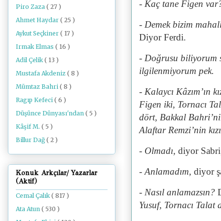
- Kaç tane Figen var
Piro Zaza
( 27 )
Ahmet Haydar
( 25 )
- Demek bizim mahall
Aykut Seçkiner
( 17 )
Diyor Ferdi.
Irmak Elmas
( 16 )
- Doğrusu biliyorum s
Adil Çelik
( 13 )
ilgilenmiyorum pek.
Mustafa Akdeniz
( 8 )
Mümtaz Bahri
( 8 )
- Kalaycı Kâzım’ın kız
Ragıp Kefeci
( 6 )
Figen iki, Tornacı Tal
Düşünce Dünyası'ndan
( 5 )
dört, Bakkal Bahri’ni
Kâşif M.
( 5 )
Alaftar Remzi’nin kızı
Billur Dağ
( 2 )
- Olmadı,
diyor Sabr
- Anlamadım,
diyor ş
Konuk Arkçılar/ Yazarlar
(Aktif)
- Nasıl anlamazsın?
Cemal Çalık
( 817 )
Yusuf, Tornacı Talat 
Ata Atun
( 530 )