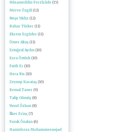
Hüsameddin Ferzîzâde
(15)
Merve Özgül
(12)
Neşe Yıldız
(12)
Bahar Türker
(11)
Ekrem Ergüder
(11)
Ömer Altaş
(11)
Ertuğrul Aydın
(10)
Esra Öztürk
(10)
Fatih Er
(10)
Heca Ris
(10)
Zeynep Karataş
(10)
Kemal Taner
(9)
Talip Gümüş
(8)
Yusuf Özhan
(8)
İlker Erinç
(7)
Faruk Önalan
(6)
Hamidreza Mohammesnejad