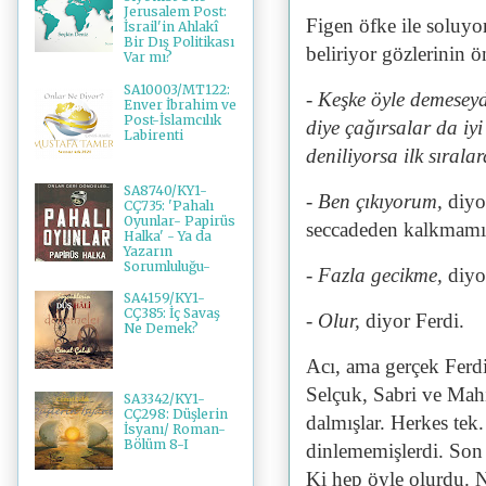
Jerusalem Post:
Figen öfke ile soluyo
İsrail'in Ahlakî
Bir Dış Politikası
beliriyor gözlerinin 
Var mı?
SA10003/MT122:
- Keşke öyle demesey
Enver İbrahim ve
Post-İslamcılık
diye çağırsalar da iyi
Labirenti
deniliyorsa ilk sıralar
SA8740/KY1-
- Ben çıkıyorum,
diyo
CÇ735: 'Pahalı
Oyunlar- Papirüs
seccadeden kalkmamış
Halka' - Ya da
Yazarın
Sorumluluğu-
- Fazla gecikme,
diyo
SA4159/KY1-
CÇ385: İç Savaş
- Olur,
diyor Ferdi.
Ne Demek?
Acı, ama gerçek Ferdi
Selçuk, Sabri ve Mah
SA3342/KY1-
CÇ298: Düşlerin
dalmışlar. Herkes tek
İsyanı/ Roman-
Bölüm 8-I
dinlememişlerdi. Son 
Ki hep öyle olurdu. N