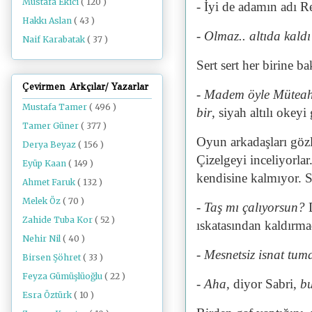
Mustafa Ekici
( 120 )
- İyi de adamın adı
Hakkı Aslan
( 43 )
- Olmaz.. altıda kald
Naif Karabatak
( 37 )
Sert sert her birine b
Çevirmen Arkçılar/ Yazarlar
- Madem öyle Müteah
Mustafa Tamer
( 496 )
bir
, siyah altılı okey
Tamer Güner
( 377 )
Oyun arkadaşları gözl
Derya Beyaz
( 156 )
Çizelgeyi inceliyorla
Eyüp Kaan
( 149 )
kendisine kalmıyor. Se
Ahmet Faruk
( 132 )
Melek Öz
( 70 )
- Taş mı çalıyorsun?
Zahide Tuba Kor
( 52 )
ıskatasından kaldırm
Nehir Nil
( 40 )
- Mesnetsiz isnat tum
Birsen Şöhret
( 33 )
Feyza Gümüşlüoğlu
( 22 )
- Aha,
diyor Sabri,
bu
Esra Öztürk
( 10 )