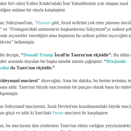
dan biri olan)
Esther Kitabı'ndaki İran Yahudilerinin yok oluştan nasıl
ldığını anlatan bir olayla karşılaştırır.
n; Süleymanî'nin,
"
Haman
gibi, İsrail milletini yok etme planına öncü
i"
ve
"Pentagon'daki uzmanların başkanlarına Süleymanî’ye suikast şek
nda seçenekler önerdiğini ama başkanın bu suikast şeklini seçeceğini 
klerini"
belirtmiştir.
ir deyişle,
“
Donald Trump
İsrail'in Tanrısı'nın elçisidir”.
Bu iddia 
tler arasında duyulan bir başka tanıdık tanımı çağrıştırır:
“
Benjamin
yahu
da Tanrı'nın elçisidir.”
üleymanî mucizesi"
diyeceğim. Ama bir dakika, bu benim terimim, te
ana aittir. Tanrı'nın büyük mucizesinin bir parçası olarak bana bu müte
hşetmiştir.
n Süleymanî mucizesini, İsrail Devleti'nin kurulmasındaki büyük muciz
an göçü ve tabii ki İran'daki
Purim
mucizesi ile karşılaştırır.
n, bu mucizenin tüm yönlerinin Tanrı'nın elinin varlığını yeryüzündeki e