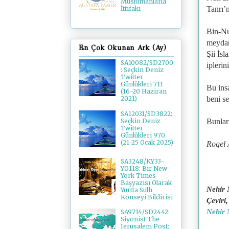
Müslümanlarla
Tanrı’n
İttifakı
Bin-Nu
meydan
En Çok Okunan Ark (Ay)
Şii İsl
SA10082/SD2700
iplerin
: Seçkin Deniz
Twitter
Günlükleri 711
Bu ins
(16-20 Haziran
beni se
2021)
SA12031/SD3822:
Bunlar
Seçkin Deniz
Twitter
Günlükleri 970
(21-25 Ocak 2025)
Rogel 
SA3248/KY33-
YO118: Bir New
York Times
Başyazısı Olarak
Nehir 
Yurtta Sulh
Konseyi Bildirisi
Çeviri
Nehir N
SA9714/SD2442:
Siyonist The
Jerusalem Post: