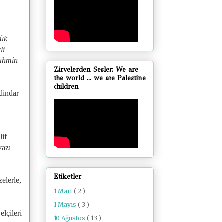
lük
li
tahmin
Zirvelerden Sesler: We are
the world ... we are Palestine
children
dindar
lif
vazı
Etiketler
elerle,
1 Mart
( 2 )
1 Mayıs
( 3 )
lçileri
10 Ağustos
( 13 )