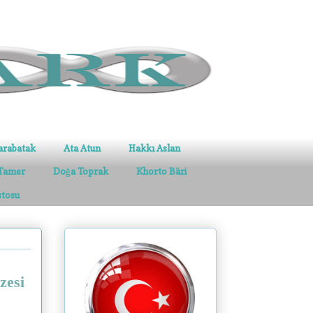
arabatak
Ata Atun
Hakkı Aslan
Tamer
Doğa Toprak
Khorto Bâri
stosu
zesi