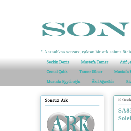
"...karanlıksa sonsuz, ışıktan bir ark salınır ötel
Seçkin Deniz
Mustafa Tamer
Arif Ş
Cemal Çalık
Tamer Güner
Mustafa 
Mustafa Eyyüboğlu
Âkil Ağazâde
Bi
19 Oca
Sonsuz Ark
SA83
Sole