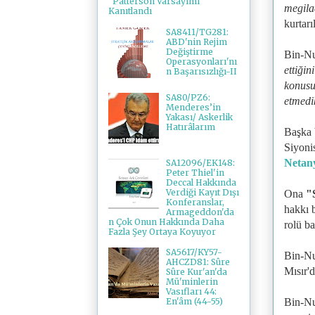
"Patterson Varsayımı"
megila
Kanıtlandı
kurtarı
SA8411/TG281:
ABD'nin Rejim
Değiştirme
Bin-Nu
Operasyonları'nı
ettiğin
n Başarısızlığı-II
konusu
SA80/PZ6:
etmedi
Menderes’in
Yakası/ Askerlik
Hatırâlarım
Başka b
Siyonis
Netan
SA12096/EK148:
Peter Thiel'in
Deccal Hakkında
Verdiği Kayıt Dışı
Ona
"S
Konferanslar,
hakkı b
Armageddon'da
n Çok Onun Hakkında Daha
rolü ba
Fazla Şey Ortaya Koyuyor
SA5617/KY57-
Bin-Nu
AHCZD81: Sûre
Mısır'd
Sûre Kur'an'da
Mü'minlerin
Vasıfları 44:
Bin-Nu
En'âm (44-55)