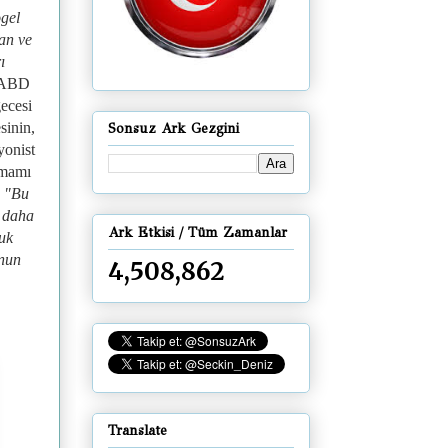
gel
an ve
ı
 ABD
ecesi
sinin,
Sonsuz Ark Gezgini
yonist
İmamı
:
"Bu
k daha
Ark Etkisi / Tüm Zamanlar
cuk
unun
4,508,862
Translate