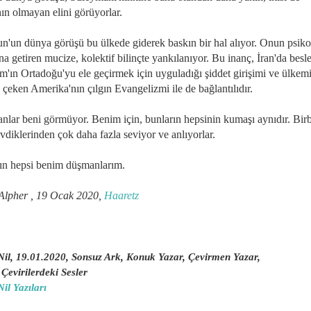
ın olmayan elini görüyorlar.
n'un dünya görüşü bu ülkede giderek baskın bir hal alıyor. Onun psik
a getiren mucize, kolektif bilinçte yankılanıyor. Bu inanç, İran'da besl
am'ın Ortadoğu'yu ele geçirmek için uyguladığı şiddet girişimi ve ülkem
i çeken Amerika'nın çılgın Evangelizmi ile de bağlantılıdır.
anlar beni görmüyor. Benim için, bunların hepsinin kumaşı aynıdır. Birbi
vdiklerinden çok daha fazla seviyor ve anlıyorlar.
ın hepsi benim düşmanlarım.
Alpher , 19 Ocak 2020,
Haaretz
Nil, 19.01.2020, Sonsuz Ark, Konuk Yazar, Çevirmen Yazar,
,
Çevirilerdeki Sesler
il Yazıları