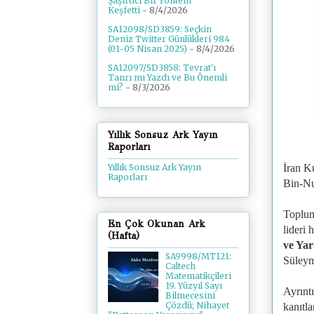
Şaşırtıcı Bir Yöntem
Keşfetti
- 8/4/2026
SA12098/SD3859: Seçkin
Deniz Twitter Günlükleri 984
(01-05 Nisan 2025)
- 8/4/2026
SA12097/SD3858: Tevrat'ı
Tanrı mı Yazdı ve Bu Önemli
mi?
- 8/3/2026
Yıllık Sonsuz Ark Yayın
Raporları
Yıllık Sonsuz Ark Yayın
İran K
Raporları
Bin-Nu
Toplum
En Çok Okunan Ark
lideri
(Hafta)
ve Yar
SA9998/MT121:
Süleym
Caltech
Matematikçileri
19. Yüzyıl Sayı
Ayrıntı
Bilmecesini
Çözdü; Nihayet
kanıtl