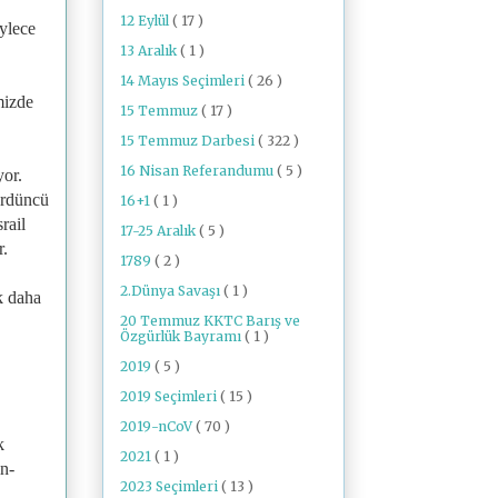
12 Eylül
( 17 )
öylece
13 Aralık
( 1 )
14 Mayıs Seçimleri
( 26 )
mizde
15 Temmuz
( 17 )
15 Temmuz Darbesi
( 322 )
16 Nisan Referandumu
( 5 )
yor.
dördüncü
16+1
( 1 )
rail
17-25 Aralık
( 5 )
r.
1789
( 2 )
2.Dünya Savaşı
( 1 )
k daha
20 Temmuz KKTC Barış ve
Özgürlük Bayramı
( 1 )
2019
( 5 )
2019 Seçimleri
( 15 )
2019-nCoV
( 70 )
k
2021
( 1 )
n-
2023 Seçimleri
( 13 )