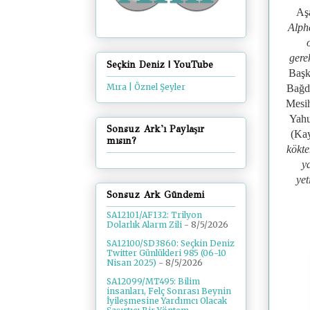
Aşa
Alph
gere
Seçkin Deniz | YouTube
Başk
Mıra | Öznel Şeyler
Bağda
Mesih
Yahu
Sonsuz Ark'ı Paylaşır
(Kay
mısın?
kökte
ya
yet
Sonsuz Ark Gündemi
SA12101/AF132: Trilyon
Dolarlık Alarm Zili
- 8/5/2026
SA12100/SD3860: Seçkin Deniz
Twitter Günlükleri 985 (06-10
Nisan 2025)
- 8/5/2026
SA12099/MT495: Bilim
insanları, Felç Sonrası Beynin
İyileşmesine Yardımcı Olacak