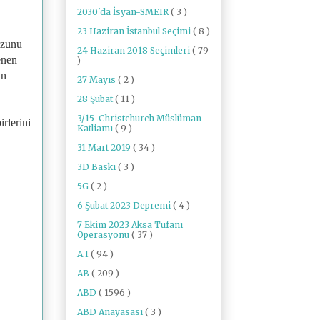
2030'da İsyan-SMEIR
( 3 )
23 Haziran İstanbul Seçimi
( 8 )
ozunu
24 Haziran 2018 Seçimleri
( 79
enen
)
in
27 Mayıs
( 2 )
28 Şubat
( 11 )
3/15-Christchurch Müslüman
rlerini
Katliamı
( 9 )
31 Mart 2019
( 34 )
3D Baskı
( 3 )
5G
( 2 )
6 Şubat 2023 Depremi
( 4 )
7 Ekim 2023 Aksa Tufanı
Operasyonu
( 37 )
A.I
( 94 )
AB
( 209 )
ABD
( 1596 )
ABD Anayasası
( 3 )