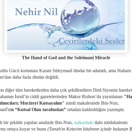
The Hand of God and the Soleimani Miracle
udüs Gücü komutanı Kasım Süleymanî dindar bir adamdı, ama Haham 
n'dan daha fazla dindar değildi.
u diğer tüm hareketlerden daha çok şekillendiren Dinî-Siyonist hareke
 hahamın İsrail’in ciddi gazetelerinden Makor Rishon’da yayınlanan
"H
dımcıları; Mucizeyi Kutsayalım"
isimli makalesinde Bin-Nun,
anî'ni
n “Kutsal Olan tarafından”
ortadan kaldırıldığını yazmıştır.
lı bir şekilde yapılan analizde Bin-Nun,
suikasttaki
ilahi müdahalenin
arını ortaya koyar ve bunu
(Tanah'ın Ketuvim kitabının içinde bulunan 