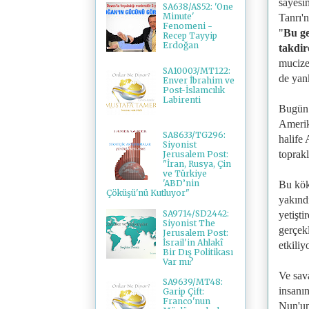
sayesi
SA638/AS52: 'One
Minute'
Tanrı'
Fenomeni -
"
Bu ge
Recep Tayyip
Erdoğan
takdir
mucize
SA10003/MT122:
de yan
Enver İbrahim ve
Post-İslamcılık
Labirenti
Bugün l
Amerika
SA8633/TG296:
halife 
Siyonist
toprak
Jerusalem Post:
"İran, Rusya, Çin
ve Türkiye
'ABD’nin
Bu kök
Çöküşü'nü Kutluyor"
yakındı
SA9714/SD2442:
yetişti
Siyonist The
gerçek
Jerusalem Post:
İsrail'in Ahlakî
etkiliy
Bir Dış Politikası
Var mı?
Ve sava
SA9639/MT48:
insanı
Garip Çift:
Franco'nun
Nun'un