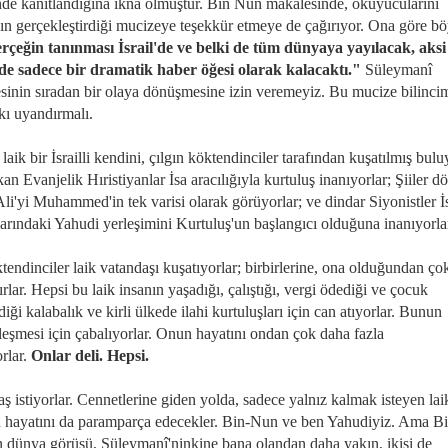
nde kanıtlandığına ikna olmuştur. Bin Nun makalesinde, okuyucularını
nın gerçekleştirdiği mucizeye teşekkür etmeye de çağırıyor. Ona göre b
rçeğin tanınması İsrail'de ve belki de tüm dünyaya yayılacak, aksi
de sadece bir dramatik haber öğesi olarak kalacaktı."
Süleymanî
sinin sıradan bir olaya dönüşmesine izin veremeyiz. Bu mucize bilinci
kı uyandırmalı.
aik bir İsrailli kendini, çılgın köktendinciler tarafından kuşatılmış bulu
n Evanjelik Hıristiyanlar İsa aracılığıyla kurtuluş inanıyorlar; Şiiler 
Ali'yi Muhammed'in tek varisi olarak görüyorlar; ve dindar Siyonistler İs
larındaki Yahudi yerleşimini Kurtuluş'un başlangıcı olduğuna inanıyorla
tendinciler laik vatandaşı kuşatıyorlar; birbirlerine, ona olduğundan ço
rlar. Hepsi bu laik insanın yaşadığı, çalıştığı, vergi ödediği ve çocuk
rdiği kalabalık ve kirli ülkede ilahi kurtuluşları için can atıyorlar. Bunun
leşmesi için çabalıyorlar. Onun hayatını ondan çok daha fazla
orlar.
Onlar deli. Hepsi.
ş istiyorlar. Cennetlerine giden yolda, sadece yalnız kalmak isteyen lai
n hayatını da paramparça edecekler. Bin-Nun ve ben Yahudiyiz. Ama Bi
 dünya görüşü, Süleymanî'ninkine bana olandan daha yakın, ikisi de