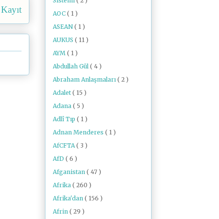
Sistemi
( 2 )
 Kayıt
AOC
( 1 )
ASEAN
( 1 )
AUKUS
( 11 )
AYM
( 1 )
Abdullah Gül
( 4 )
Abraham Anlaşmaları
( 2 )
Adalet
( 15 )
Adana
( 5 )
Adlî Tıp
( 1 )
Adnan Menderes
( 1 )
AfCFTA
( 3 )
AfD
( 6 )
Afganistan
( 47 )
Afrika
( 260 )
Afrika'dan
( 156 )
Afrin
( 29 )