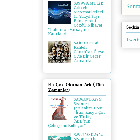
SA9998/MT121:
Sonra
Caltech
Matematikçileri
19. Yüzyıl Sayı
Bilmecesini
Çözdü; Nihayet
Seçkin
"Patterson Varsayımı"
Kanıtlandı
Tweets
SA1001/FT36:
Kaliteli
Günah’tan Öteye
Öyle Bir Geçer
Zaman ki
En Çok Okunan Ark (Tüm
Zamanlar)
SA8633/TG296:
Siyonist
Jerusalem Post:
"İran, Rusya, Çin
ve Türkiye
'ABD’nin
Çöküşü'nü Kutluyor"
SA9714/SD2442:
Siyonist The