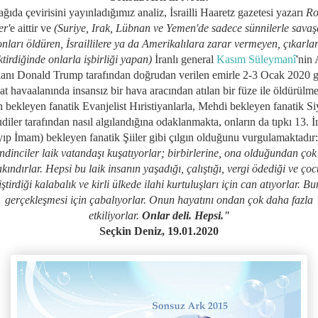
ğıda çevirisini yayınladığımız analiz, İsrailli Haaretz gazetesi yazarı
Ro
er'
e aittir
ve
(Suriye, Irak, Lübnan ve Yemen'de sadece sünnilerle savaş
onları öldüren, İsraillilere ya da Amerikalılara zarar vermeyen, çıkarlar
ktirdiğinde onlarla işbirliği yapan)
İranlı general
Kasım Süleymanî
'nin
anı Donald Trump tarafından doğrudan verilen emirle 2-3 Ocak 2020 g
t havaalanında insansız bir hava aracından atılan bir füze ile öldürülme
 bekleyen fanatik Evanjelist Hıristiyanlarla, Mehdi bekleyen fanatik Si
diler tarafından nasıl algılandığına odaklanmakta, onların da tıpkı 13. 
ıp İmam) bekleyen fanatik Şiiler gibi çılgın olduğunu vurgulamaktadır
ndinciler laik vatandaşı kuşatıyorlar; birbirlerine, ona olduğundan ço
kındırlar. Hepsi bu laik insanın yaşadığı, çalıştığı, vergi ödediği ve ço
iştirdiği kalabalık ve kirli ülkede ilahi kurtuluşları için can atıyorlar. B
gerçekleşmesi için çabalıyorlar. Onun hayatını ondan çok daha fazla
etkiliyorlar.
Onlar deli. Hepsi."
Seçkin Deniz, 19.01.2020