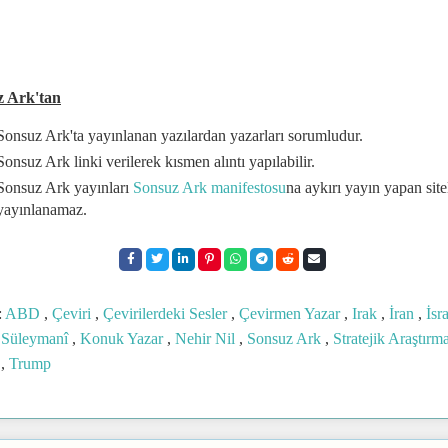
z Ark'tan
Sonsuz Ark'ta yayınlanan yazılardan yazarları sorumludur.
Sonsuz Ark linki verilerek kısmen alıntı yapılabilir.
Sonsuz Ark yayınları
Sonsuz Ark manifestosu
na aykırı yayın yapan site
yayınlanamaz.
:
ABD
,
Çeviri
,
Çevirilerdeki Sesler
,
Çevirmen Yazar
,
Irak
,
İran
,
İsr
 Süleymanî
,
Konuk Yazar
,
Nehir Nil
,
Sonsuz Ark
,
Stratejik Araştırm
e
,
Trump