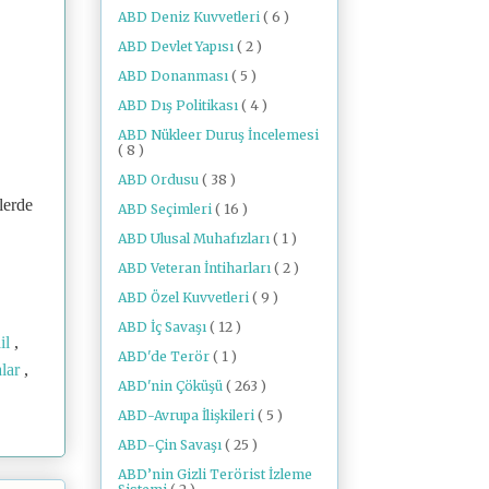
ABD Deniz Kuvvetleri
( 6 )
ABD Devlet Yapısı
( 2 )
ABD Donanması
( 5 )
ABD Dış Politikası
( 4 )
ABD Nükleer Duruş İncelemesi
( 8 )
ABD Ordusu
( 38 )
lerde
ABD Seçimleri
( 16 )
ABD Ulusal Muhafızları
( 1 )
ABD Veteran İntiharları
( 2 )
ABD Özel Kuvvetleri
( 9 )
ABD İç Savaşı
( 12 )
ail
,
ABD'de Terör
( 1 )
alar
,
ABD'nin Çöküşü
( 263 )
ABD-Avrupa İlişkileri
( 5 )
ABD-Çin Savaşı
( 25 )
ABD’nin Gizli Terörist İzleme