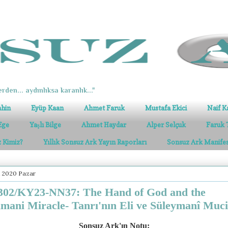
erden... aydınlıksa karanlık..."
ahin
Eyüp Kaan
Ahmet Faruk
Mustafa Ekici
Naif K
Ege
Yaşlı Bilge
Ahmet Haydar
Alper Selçuk
Faruk 
z Kimiz?
Yıllık Sonsuz Ark Yayın Raporları
Sonsuz Ark Manife
k 2020 Pazar
02/KY23-NN37: The Hand of God and the
imani Miracle- Tanrı'nın Eli ve Süleymanî Muci
Sonsuz Ark'ın Notu: