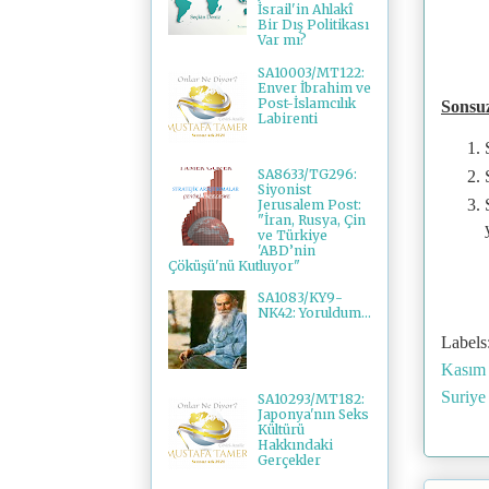
İsrail'in Ahlakî
Bir Dış Politikası
Var mı?
SA10003/MT122:
Enver İbrahim ve
Post-İslamcılık
Sonsu
Labirenti
SA8633/TG296:
Siyonist
Jerusalem Post:
"İran, Rusya, Çin
ve Türkiye
'ABD’nin
Çöküşü'nü Kutluyor"
SA1083/KY9-
NK42: Yoruldum...
Labels
Kasım
Suriy
SA10293/MT182:
Japonya'nın Seks
Kültürü
Hakkındaki
Gerçekler