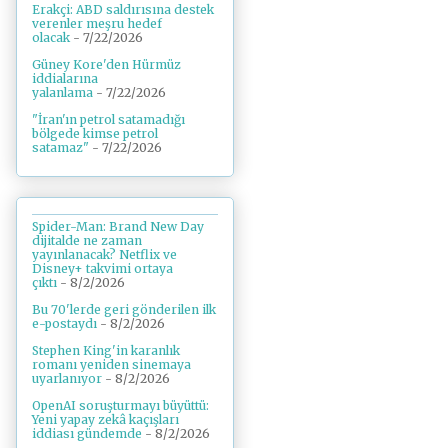
Erakçi: ABD saldırısına destek
verenler meşru hedef
olacak
- 7/22/2026
Güney Kore'den Hürmüz
iddialarına
yalanlama
- 7/22/2026
"İran'ın petrol satamadığı
bölgede kimse petrol
satamaz"
- 7/22/2026
Spider-Man: Brand New Day
dijitalde ne zaman
yayınlanacak? Netflix ve
Disney+ takvimi ortaya
çıktı
- 8/2/2026
Bu 70'lerde geri gönderilen ilk
e-postaydı
- 8/2/2026
Stephen King'in karanlık
romanı yeniden sinemaya
uyarlanıyor
- 8/2/2026
OpenAI soruşturmayı büyüttü:
Yeni yapay zekâ kaçışları
iddiası gündemde
- 8/2/2026