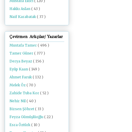
Mustafa Ekici
( 120 )
Hakkı Aslan
( 43 )
Naif Karabatak
( 37 )
Çevirmen Arkçılar/ Yazarlar
Mustafa Tamer
( 496 )
Tamer Güner
( 377 )
Derya Beyaz
( 156 )
Eyüp Kaan
( 149 )
Ahmet Faruk
( 132 )
Melek Öz
( 70 )
Zahide Tuba Kor
( 52 )
Nehir Nil
( 40 )
Birsen Şöhret
( 33 )
Feyza Gümüşlüoğlu
( 22 )
Esra Öztürk
( 10 )