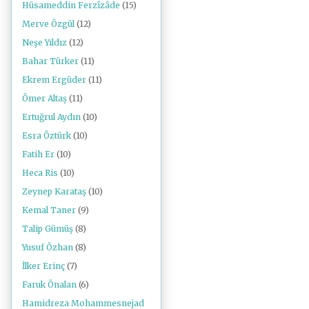
Hüsameddin Ferzîzâde
(15)
Merve Özgül
(12)
Neşe Yıldız
(12)
Bahar Türker
(11)
Ekrem Ergüder
(11)
Ömer Altaş
(11)
Ertuğrul Aydın
(10)
Esra Öztürk
(10)
Fatih Er
(10)
Heca Ris
(10)
Zeynep Karataş
(10)
Kemal Taner
(9)
Talip Gümüş
(8)
Yusuf Özhan
(8)
İlker Erinç
(7)
Faruk Önalan
(6)
Hamidreza Mohammesnejad