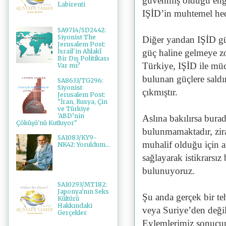
güvenmiş olduğu engell
Labirenti
IŞİD’in muhtemel hede
SA9714/SD2442:
Siyonist The
Diğer yandan IŞİD güç
Jerusalem Post:
güç haline gelmeye z
İsrail'in Ahlakî
Bir Dış Politikası
Türkiye, IŞİD ile mü
Var mı?
bulunan güçlere sald
SA8633/TG296:
Siyonist
çıkmıştır.
Jerusalem Post:
"İran, Rusya, Çin
ve Türkiye
'ABD’nin
Aslına bakılırsa burad
Çöküşü'nü Kutluyor"
bulunmamaktadır, zira 
SA1083/KY9-
muhalif olduğu için a
NK42: Yoruldum...
sağlayarak istikrarsı
bulunuyoruz.
SA10293/MT182:
Japonya'nın Seks
Şu anda gerçek bir teh
Kültürü
Hakkındaki
veya Suriye’den deği
Gerçekler
Eylemlerimiz sonucu