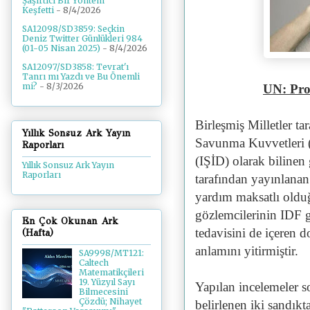
Şaşırtıcı Bir Yöntem
Keşfetti
- 8/4/2026
SA12098/SD3859: Seçkin
Deniz Twitter Günlükleri 984
(01-05 Nisan 2025)
- 8/4/2026
SA12097/SD3858: Tevrat'ı
Tanrı mı Yazdı ve Bu Önemli
mi?
- 8/3/2026
UN: Pro
Birleşmiş Milletler ta
Yıllık Sonsuz Ark Yayın
Savunma Kuvvetleri (
Raporları
(IŞİD) olarak bilinen
Yıllık Sonsuz Ark Yayın
Raporları
tarafından yayınlanan 
yardım maksatlı olduğ
gözlemcilerinin IDF g
En Çok Okunan Ark
tedavisini de içeren 
(Hafta)
anlamını yitirmiştir.
SA9998/MT121:
Caltech
Matematikçileri
19. Yüzyıl Sayı
Yapılan incelemeler 
Bilmecesini
Çözdü; Nihayet
belirlenen iki sandı