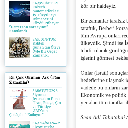
SA9998/MT121:
kör bir haldeyiz.
Caltech
Matematikçileri
19. Yüzyıl Sayı
Bilmecesini
Bir zamanlar tarafsız 
Çözdü; Nihayet
"Patterson Varsayımı"
taraftık, Berberi kors
Kanıtlandı
tüm Avrupa onları red
SA1001/FT36:
ülkeydik. Şimdi ise İs
Kaliteli
Günah’tan Öteye
tehdit olarak gördüğü
Öyle Bir Geçer
Zaman ki
işlerini görmesi bekle
Onlar (İsrail) sonuçla
En Çok Okunan Ark (Tüm
hedeflerine ulaşmak i
Zamanlar)
vadede bu onların zar
SA8633/TG296:
Ekonomik ve politik 
Siyonist
Jerusalem Post:
yer alan tüm taraflar 
"İran, Rusya, Çin
ve Türkiye
'ABD’nin
Çöküşü'nü Kutluyor"
Sean Adl-Tabatabai 
SA9714/SD2442:
Siyonist The