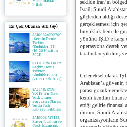
Müslümanlarla
şekilde İran’ın bölged
İttifakı
İsrail; Suudi Arabist
güçlerden aldığı dest
gerçekleşmesi için ge
En Çok Okunan Ark (Ay)
büyüklük hem de güç 
SA10082/SD2700
yönünü IŞİD’e karşı çe
: Seçkin Deniz
Twitter
operasyona destek ve
Günlükleri 711
(16-20 Haziran
tarafından yıkılmış ve 
2021)
SA12031/SD3822:
Seçkin Deniz
Twitter
Geleneksel olarak IŞ
Günlükleri 970
(21-25 Ocak 2025)
Arabistan’a güvenir, 
parası gözükmemekted
SA3248/KY33-
YO118: Bir New
kendi kendini finanse 
York Times
Başyazısı Olarak
ettiği gelirle finans
Yurtta Sulh
Konseyi Bildirisi
durum, Suudi Arabista
SA10003/MT122:
organizasyonların Suu
Enver İbrahim ve
Post-İslamcılık