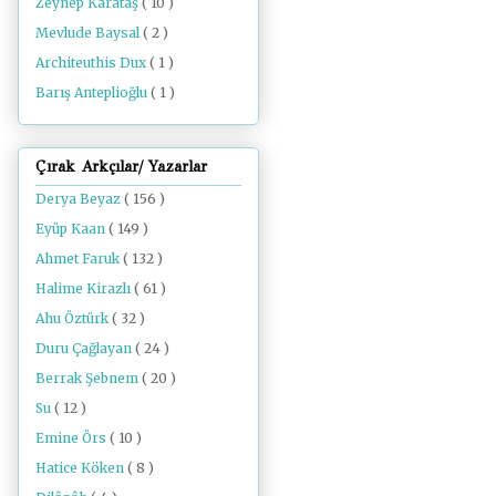
Zeynep Karataş
( 10 )
Mevlude Baysal
( 2 )
Architeuthis Dux
( 1 )
Barış Anteplioğlu
( 1 )
Çırak Arkçılar/ Yazarlar
Derya Beyaz
( 156 )
Eyüp Kaan
( 149 )
Ahmet Faruk
( 132 )
Halime Kirazlı
( 61 )
Ahu Öztürk
( 32 )
Duru Çağlayan
( 24 )
Berrak Şebnem
( 20 )
Su
( 12 )
Emine Örs
( 10 )
Hatice Köken
( 8 )