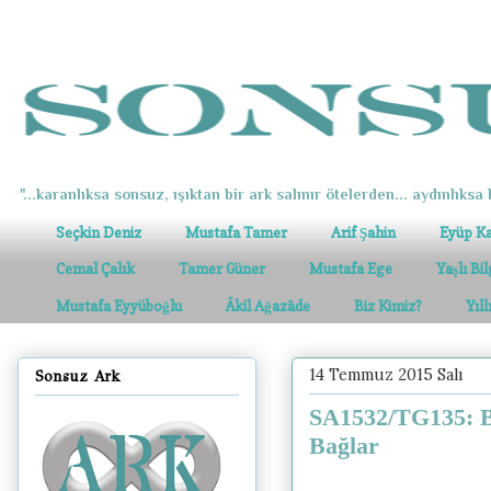
"...karanlıksa sonsuz, ışıktan bir ark salınır ötelerden... aydınlıksa k
Seçkin Deniz
Mustafa Tamer
Arif Şahin
Eyüp K
Cemal Çalık
Tamer Güner
Mustafa Ege
Yaşlı Bi
Mustafa Eyyüboğlu
Âkil Ağazâde
Biz Kimiz?
Yıl
14 Temmuz 2015 Salı
Sonsuz Ark
SA1532/TG135: B
Bağlar