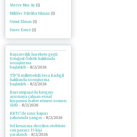
Merve Nur Ay
(1)
Nilüfer Dilrûba Yılmaz
(1)
Umut Elmas
(1)
Yaser Emre
(1)
Başsavcılık harekete geçti:
Ertuğrul Özkök hakkında
soruşturma
başlatıldı
- 8/2/2026
TİP'li milletvekili Sera Kadıgil
hakkında soruşturma
başlatıldı
- 8/2/2026
Bayrampaşa'da kavgayı
ayırmaya çalışan esnaf
kurşunun isabet etmesi sonucu
öldü
- 8/2/2026
KKTC'de sınır kapısı
yakınında yangın
- 8/2/2026
Yol kenarına devrilen otobüste
can pazarı: 15 kişi
yaralandı
- 8/2/2026