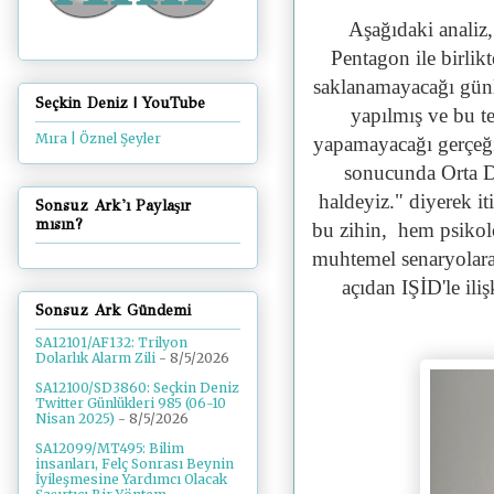
Aşağıdaki analiz,
Pentagon ile birlik
saklanamayacağı günl
Seçkin Deniz | YouTube
yapılmış ve bu tel
Mıra | Öznel Şeyler
yapamayacağı gerçeği
sonucunda Orta D
haldeyiz." diyerek i
Sonsuz Ark'ı Paylaşır
mısın?
bu zihin, hem psikol
muhtemel senaryolara 
açıdan IŞİD'le il
Sonsuz Ark Gündemi
SA12101/AF132: Trilyon
Dolarlık Alarm Zili
- 8/5/2026
SA12100/SD3860: Seçkin Deniz
Twitter Günlükleri 985 (06-10
Nisan 2025)
- 8/5/2026
SA12099/MT495: Bilim
insanları, Felç Sonrası Beynin
İyileşmesine Yardımcı Olacak