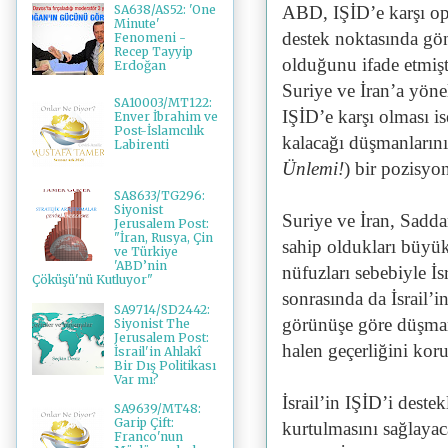
ABD, IŞİD’e karşı ope
SA638/AS52: 'One
Minute'
destek noktasında gö
Fenomeni -
Recep Tayyip
olduğunu ifade etmişti
Erdoğan
Suriye ve İran’a yöne
SA10003/MT122:
IŞİD’e karşı olması i
Enver İbrahim ve
Post-İslamcılık
kalacağı düşmanlarını
Labirenti
Ünlemi!
) bir pozisy
SA8633/TG296:
Siyonist
Suriye ve İran, Sadd
Jerusalem Post:
"İran, Rusya, Çin
sahip oldukları büyü
ve Türkiye
'ABD’nin
nüfuzları sebebiyle İs
Çöküşü'nü Kutluyor"
sonrasında da İsrail’
SA9714/SD2442:
görünüşe göre düşma
Siyonist The
Jerusalem Post:
halen geçerliğini ko
İsrail'in Ahlakî
Bir Dış Politikası
Var mı?
İsrail’in IŞİD’i deste
SA9639/MT48:
Garip Çift:
kurtulmasını sağlayaca
Franco'nun