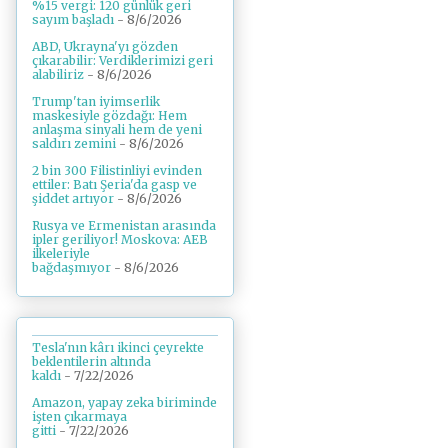
%15 vergi: 120 günlük geri
sayım başladı
- 8/6/2026
ABD, Ukrayna'yı gözden
çıkarabilir: Verdiklerimizi geri
alabiliriz
- 8/6/2026
Trump'tan iyimserlik
maskesiyle gözdağı: Hem
anlaşma sinyali hem de yeni
saldırı zemini
- 8/6/2026
2 bin 300 Filistinliyi evinden
ettiler: Batı Şeria'da gasp ve
şiddet artıyor
- 8/6/2026
Rusya ve Ermenistan arasında
ipler geriliyor! Moskova: AEB
ilkeleriyle
bağdaşmıyor
- 8/6/2026
Tesla'nın kârı ikinci çeyrekte
beklentilerin altında
kaldı
- 7/22/2026
Amazon, yapay zeka biriminde
işten çıkarmaya
gitti
- 7/22/2026