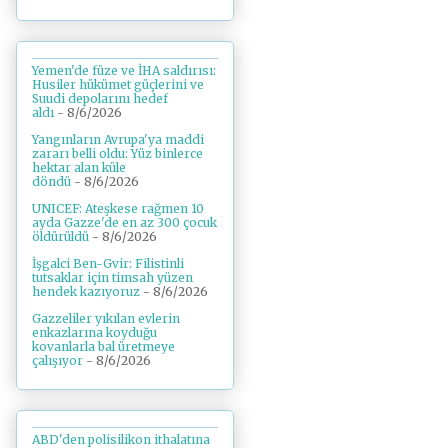
Yemen'de füze ve İHA saldırısı:
Husiler hükümet güçlerini ve
Suudi depolarını hedef
aldı
- 8/6/2026
Yangınların Avrupa'ya maddi
zararı belli oldu: Yüz binlerce
hektar alan küle
döndü
- 8/6/2026
UNICEF: Ateşkese rağmen 10
ayda Gazze'de en az 300 çocuk
öldürüldü
- 8/6/2026
İşgalci Ben-Gvir: Filistinli
tutsaklar için timsah yüzen
hendek kazıyoruz
- 8/6/2026
Gazzeliler yıkılan evlerin
enkazlarına koyduğu
kovanlarla bal üretmeye
çalışıyor
- 8/6/2026
ABD'den polisilikon ithalatına