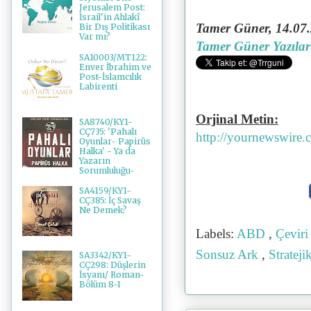
Jerusalem Post:
İsrail'in Ahlakî
Tamer Güner, 14.07.
Bir Dış Politikası
Var mı?
Tamer Güner Yazılar
SA10003/MT122:
Enver İbrahim ve
Post-İslamcılık
Labirenti
Orjinal Metin:
SA8740/KY1-
CÇ735: 'Pahalı
http://yournewswire.c
Oyunlar- Papirüs
Halka' - Ya da
Yazarın
Sorumluluğu-
SA4159/KY1-
CÇ385: İç Savaş
Ne Demek?
Labels:
ABD
,
Çevir
Sonsuz Ark
,
Strateji
SA3342/KY1-
CÇ298: Düşlerin
İsyanı/ Roman-
Bölüm 8-I