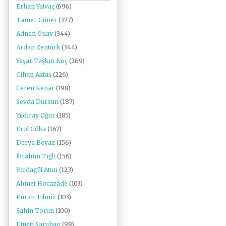
Erhan Yalvaç
(696)
Tamer Güner
(377)
Adnan Onay
(344)
Ardan Zentürk
(344)
Yaşar Taşkın Koç
(269)
Cihan Aktaş
(226)
Ceren Kenar
(198)
Sevda Dursun
(187)
Yıldıray Oğur
(185)
Erol Göka
(167)
Derya Beyaz
(156)
İbrahim Tığlı
(156)
Yurdagül Atun
(123)
Ahmet Hocazâde
(103)
Puran Tilmiz
(103)
Şahin Torun
(100)
Emeti Saruhan
(98)