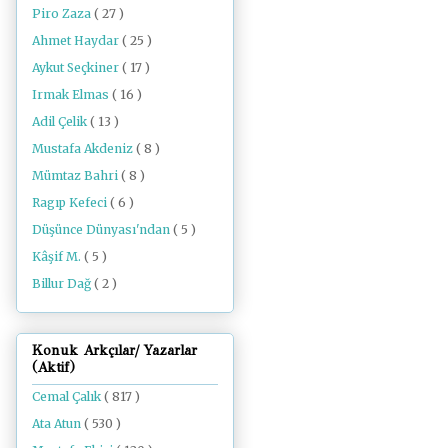
Piro Zaza
( 27 )
Ahmet Haydar
( 25 )
Aykut Seçkiner
( 17 )
Irmak Elmas
( 16 )
Adil Çelik
( 13 )
Mustafa Akdeniz
( 8 )
Mümtaz Bahri
( 8 )
Ragıp Kefeci
( 6 )
Düşünce Dünyası'ndan
( 5 )
Kâşif M.
( 5 )
Billur Dağ
( 2 )
Konuk Arkçılar/ Yazarlar
(Aktif)
Cemal Çalık
( 817 )
Ata Atun
( 530 )