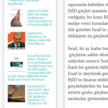
"Patterson Varsayımı"
raporunda belirtilen d
Kanıtlandı
IŞİD güçleri arasında 
SA8411/TG281:
ABD'nin Rejim
varlığıdır, bu konu 
Değiştirme
Operasyonları'nı
endişe verici hususlar
n Başarısızlığı-II
dile getirilen İsrail
SA80/PZ6:
iddialarını da güçlen
Menderes’in
Yakası/ Askerlik
Hatırâlarım
İsrail, iki ay kadar ö
güçlerine saldırı düze
SA12096/EK148:
Peter Thiel'in
saldırıları sonucu Su
Deccal Hakkında
Verdiği Kayıt Dışı
İranlı bir general öl
Konferanslar,
Armageddon'da
Esad’ın aleyhinde ge
n Çok Onun Hakkında Daha
IŞİD’in finanse edildi
Fazla Şey Ortaya Koyuyor
gerçekleştirilen bu fa
SA5617/KY57-
AHCZD81: Sûre
terörist grubu güçlen
Sûre Kur'an'da
Mü'minlerin
tarafından görmezden
Vasıfları 44:
En'âm (44-55)