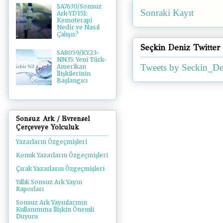
SA7630/Sonsuz
Sonraki Kayıt
Ark-YD151:
Kemoterapi
Nedir ve Nasıl
Çalışır?
Seçkin Deniz Twitter
SA8059/KY23-
NN35: Yeni Türk-
Tweets by Seckin_De
Amerikan
İlişkilerinin
Başlangıcı
Sonsuz Ark / Evrensel
Çerçeveye Yolculuk
Yazarların Özgeçmişleri
Konuk Yazarların Özgeçmişleri
Çırak Yazarların Özgeçmişleri
Yıllık Sonsuz Ark Yayın
Raporları
Sonsuz Ark Yayınlarının
Kullanımına İlişkin Önemli
Duyuru