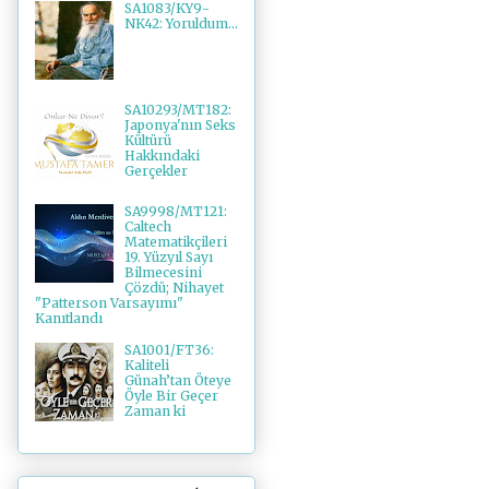
SA1083/KY9-
NK42: Yoruldum...
SA10293/MT182:
Japonya'nın Seks
Kültürü
Hakkındaki
Gerçekler
SA9998/MT121:
Caltech
Matematikçileri
19. Yüzyıl Sayı
Bilmecesini
Çözdü; Nihayet
"Patterson Varsayımı"
Kanıtlandı
SA1001/FT36:
Kaliteli
Günah’tan Öteye
Öyle Bir Geçer
Zaman ki