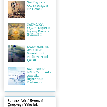
SA4159/KY1-
CÇ385: İç Savaş
Ne Demek?
SA3342/KY1-
CÇ298: Düşlerin
İsyanı/ Roman-
Bölüm 8-I
SA7630/Sonsuz
Ark-YD151:
Kemoterapi
Nedir ve Nasıl
Çalışır?
SA8059/KY23-
NN35: Yeni Türk-
Amerikan
İlişkilerinin
Başlangıcı
Sonsuz Ark / Evrensel
Çerçeveye Yolculuk