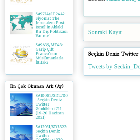
SA9714/SD2442:
Siyonist The
Jerusalem Post:
İsrail'in Ahlakî
Sonraki Kayıt
Bir Dış Politikası
Var mı?
SA9639/MT48:
Garip Çift:
Seçkin Deniz Twitter
Franco'nun
Müslümanlarla
İttifakı
Tweets by Seckin_De
En Çok Okunan Ark (Ay)
SA10082/SD2700
: Seçkin Deniz
Twitter
Günlükleri 711
(16-20 Haziran
2021)
SA12031/SD3822:
Seçkin Deniz
Twitter
Günlükleri 970