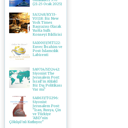
(21-25 Ocak 2025)
SA3248/KY33-
YO118: Bir New
York Times
Başyazısı Olarak
Yurtta Sulh
Konseyi Bildirisi
SA10003/MT122:
Enver İbrahim ve
Post-İslamcılık
Labirenti
SA9714/SD2442:
Siyonist The
Jerusalem Post:
İsrail'in Ahlakî
Bir Dış Politikası
Var mı?
SA8633/TG296:
Siyonist
Jerusalem Post:
"İran, Rusya, Çin
ve Türkiye
'ABD’nin
Çöküşü'nü Kutluyor"