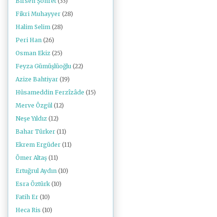
Birsen Şöhret
(33)
Fikri Muhayyer
(28)
Halim Selim
(28)
Peri Han
(26)
Osman Ekiz
(25)
Feyza Gümüşlüoğlu
(22)
Azize Bahtiyar
(19)
Hüsameddin Ferzîzâde
(15)
Merve Özgül
(12)
Neşe Yıldız
(12)
Bahar Türker
(11)
Ekrem Ergüder
(11)
Ömer Altaş
(11)
Ertuğrul Aydın
(10)
Esra Öztürk
(10)
Fatih Er
(10)
Heca Ris
(10)