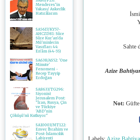
SA80/PZ6:
Menderes’in
Yakası/ Askerlik
İsmi
Hatırâlarım
Y
SA5617/KY57-
AHCZD81: Sûre
Sûre Kur'an'da
Mü'minlerin
Sahte d
Vasıfları 44:
En'âm (44-55)
SA638/AS52: 'One
Minute'
Fenomeni -
Azize Bahtiya
Recep Tayyip
Erdoğan
SA8633/TG296:
Siyonist
Jerusalem Post:
Not:
Güfte 
"İran, Rusya, Çin
ve Türkiye
'ABD’nin
Çöküşü'nü Kutluyor"
SA10003/MT122:
Enver İbrahim ve
Post-İslamcılık
Labels:
Azize Bahtiy
Labirenti