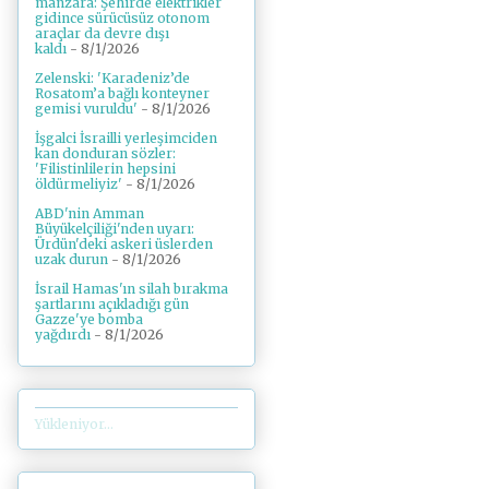
manzara: Şehirde elektrikler
gidince sürücüsüz otonom
araçlar da devre dışı
kaldı
- 8/1/2026
Zelenski: 'Karadeniz’de
Rosatom’a bağlı konteyner
gemisi vuruldu'
- 8/1/2026
İşgalci İsrailli yerleşimciden
kan donduran sözler:
'Filistinlilerin hepsini
öldürmeliyiz'
- 8/1/2026
ABD'nin Amman
Büyükelçiliği'nden uyarı:
Ürdün'deki askeri üslerden
uzak durun
- 8/1/2026
İsrail Hamas'ın silah bırakma
şartlarını açıkladığı gün
Gazze'ye bomba
yağdırdı
- 8/1/2026
Yükleniyor...