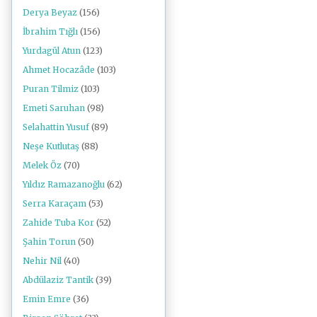
Derya Beyaz
(156)
İbrahim Tığlı
(156)
Yurdagül Atun
(123)
Ahmet Hocazâde
(103)
Puran Tilmiz
(103)
Emeti Saruhan
(98)
Selahattin Yusuf
(89)
Neşe Kutlutaş
(88)
Melek Öz
(70)
Yıldız Ramazanoğlu
(62)
Serra Karaçam
(53)
Zahide Tuba Kor
(52)
Şahin Torun
(50)
Nehir Nil
(40)
Abdülaziz Tantik
(39)
Emin Emre
(36)