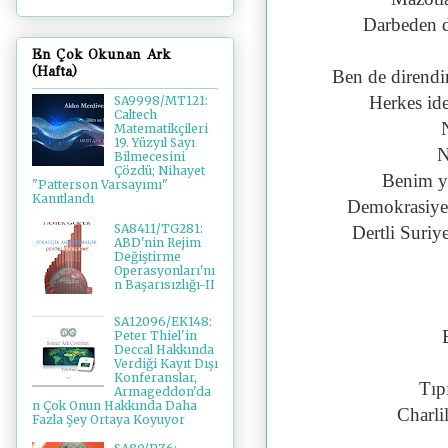
Darbeden da
En Çok Okunan Ark
(Hafta)
Ben de direndim
Herkes ide
SA9998/MT121:
Caltech
Matematikçileri
19. Yüzyıl Sayı
N
Bilmecesini
Çözdü; Nihayet
Benim ye
"Patterson Varsayımı"
Kanıtlandı
Demokrasiye 
SA8411/TG281:
Dertli Suriy
ABD'nin Rejim
Değiştirme
Operasyonları'nı
n Başarısızlığı-II
SA12096/EK148:
Peter Thiel'in
Deccal Hakkında
Verdiği Kayıt Dışı
Konferanslar,
Tıp
Armageddon'da
n Çok Onun Hakkında Daha
Charli
Fazla Şey Ortaya Koyuyor