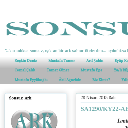
"...karanlıksa sonsuz, ışıktan bir ark salınır ötelerden... aydınlıksa k
Seçkin Deniz
Mustafa Tamer
Arif Şahin
Eyüp K
Cemal Çalık
Tamer Güner
Mustafa Ege
Yaşlı Bi
Mustafa Eyyüboğlu
Âkil Ağazâde
Biz Kimiz?
Yıl
28 Nisan 2015 Salı
Sonsuz Ark
SA1290/KY22-AB8
İsmi