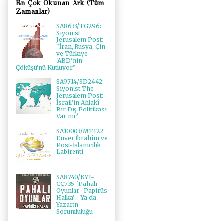
En Çok Okunan Ark (Tüm
Zamanlar)
SA8633/TG296:
Siyonist
Jerusalem Post:
"İran, Rusya, Çin
ve Türkiye
'ABD’nin
Çöküşü'nü Kutluyor"
SA9714/SD2442:
Siyonist The
Jerusalem Post:
İsrail'in Ahlakî
Bir Dış Politikası
Var mı?
SA10003/MT122:
Enver İbrahim ve
Post-İslamcılık
Labirenti
SA8740/KY1-
CÇ735: 'Pahalı
Oyunlar- Papirüs
Halka' - Ya da
Yazarın
Sorumluluğu-