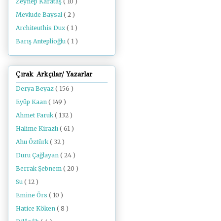
Zeynep Karataş
( 10 )
Mevlude Baysal
( 2 )
Architeuthis Dux
( 1 )
Barış Anteplioğlu
( 1 )
Çırak Arkçılar/ Yazarlar
Derya Beyaz
( 156 )
Eyüp Kaan
( 149 )
Ahmet Faruk
( 132 )
Halime Kirazlı
( 61 )
Ahu Öztürk
( 32 )
Duru Çağlayan
( 24 )
Berrak Şebnem
( 20 )
Su
( 12 )
Emine Örs
( 10 )
Hatice Köken
( 8 )