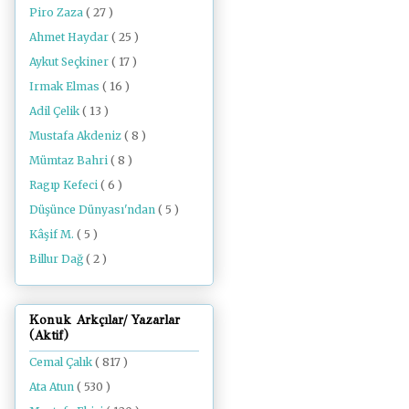
Piro Zaza
( 27 )
Ahmet Haydar
( 25 )
Aykut Seçkiner
( 17 )
Irmak Elmas
( 16 )
Adil Çelik
( 13 )
Mustafa Akdeniz
( 8 )
Mümtaz Bahri
( 8 )
Ragıp Kefeci
( 6 )
Düşünce Dünyası'ndan
( 5 )
Kâşif M.
( 5 )
Billur Dağ
( 2 )
Konuk Arkçılar/ Yazarlar
(Aktif)
Cemal Çalık
( 817 )
Ata Atun
( 530 )