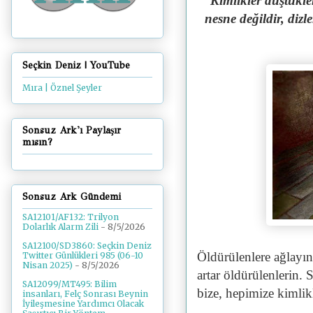
"Kimlikler düştükle
nesne değildir, diz
Seçkin Deniz | YouTube
Mıra | Öznel Şeyler
Sonsuz Ark'ı Paylaşır
mısın?
Sonsuz Ark Gündemi
SA12101/AF132: Trilyon
Dolarlık Alarm Zili
- 8/5/2026
SA12100/SD3860: Seçkin Deniz
Öldürülenlere ağlayın,
Twitter Günlükleri 985 (06-10
Nisan 2025)
- 8/5/2026
artar öldürülenlerin. 
SA12099/MT495: Bilim
bize, hepimize kimlikl
insanları, Felç Sonrası Beynin
İyileşmesine Yardımcı Olacak