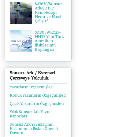
SA7630/Sonsuz
Ark-YD151:
Kemoterapi
Nedir ve Nasıl
Çalışır?
SA8059/KY23-
NN35: Yeni Türk-
Amerikan
İlişkilerinin
Başlangıcı
Sonsuz Ark / Evrensel
Çerçeveye Yolculuk
Yazarların Özgeçmişleri
Konuk Yazarların Özgeçmişleri
Çırak Yazarların Özgeçmişleri
Yıllık Sonsuz Ark Yayın
Raporları
Sonsuz Ark Yayınlarının
Kullanımına İlişkin Önemli
Duyuru