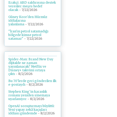
Erakçi: ABD saldırısına destek
verenler meşru hedef
olacak
- 7/22/2026
Güney Kore'den Hürmüz
iddialarına
yalanlama
- 7/22/2026
"İran'ın petrol satamadığı
bölgede kimse petrol
satamaz"
- 7/22/2026
Spider-Man: Brand New Day
dijitalde ne zaman
yayınlanacak? Netflix ve
Disney+ takvimi ortaya
çıktı
- 8/2/2026
Bu 70'lerde geri gönderilen ilk
e-postaydı
- 8/2/2026
Stephen King'in karanlık
romanı yeniden sinemaya
uyarlanıyor
- 8/2/2026
OpenAI soruşturmayı büyüttü:
Yeni yapay zekâ kaçışları
iddiası gündemde
- 8/2/2026