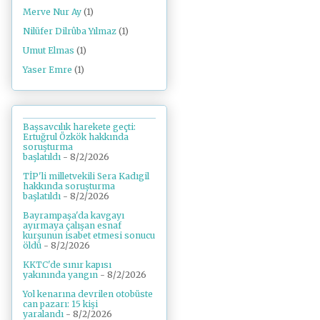
Merve Nur Ay
(1)
Nilüfer Dilrûba Yılmaz
(1)
Umut Elmas
(1)
Yaser Emre
(1)
Başsavcılık harekete geçti:
Ertuğrul Özkök hakkında
soruşturma
başlatıldı
- 8/2/2026
TİP'li milletvekili Sera Kadıgil
hakkında soruşturma
başlatıldı
- 8/2/2026
Bayrampaşa'da kavgayı
ayırmaya çalışan esnaf
kurşunun isabet etmesi sonucu
öldü
- 8/2/2026
KKTC'de sınır kapısı
yakınında yangın
- 8/2/2026
Yol kenarına devrilen otobüste
can pazarı: 15 kişi
yaralandı
- 8/2/2026