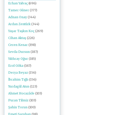
Erhan Yalvaç
(696)
Tamer Güner
(377)
Adnan Onay
(344)
Ardan Zentürk
(344)
Yaşar Taşkın Koç
(269)
Cihan Aktaş
(226)
Ceren Kenar
(198)
Sevda Dursun
(187)
Yıldıray Oğur
(185)
Erol Göka
(167)
Derya Beyaz
(156)
İbrahim Tığlı
(156)
Yurdagül Atun
(123)
Ahmet Hocazâde
(103)
Puran Tilmiz
(103)
Şahin Torun
(100)
Emeti Saruhan
(98)