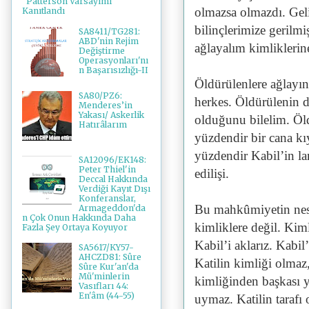
"Patterson Varsayımı"
olmazsa olmazdı. Gel
Kanıtlandı
bilinçlerimize gerilm
SA8411/TG281:
ABD'nin Rejim
ağlayalım kimliklerin
Değiştirme
Operasyonları'nı
n Başarısızlığı-II
Öldürülenlere ağlayın
SA80/PZ6:
herkes. Öldürülenin d
Menderes’in
Yakası/ Askerlik
olduğunu bilelim. Öld
Hatırâlarım
yüzdendir bir cana kı
yüzdendir Kabil’in l
SA12096/EK148:
Peter Thiel'in
edilişi.
Deccal Hakkında
Verdiği Kayıt Dışı
Konferanslar,
Bu mahkûmiyetin nesn
Armageddon'da
n Çok Onun Hakkında Daha
kimliklere değil. Kiml
Fazla Şey Ortaya Koyuyor
Kabil’i aklarız. Kabil
SA5617/KY57-
AHCZD81: Sûre
Katilin kimliği olmaz
Sûre Kur'an'da
Mü'minlerin
kimliğinden başkası 
Vasıfları 44:
En'âm (44-55)
uymaz. Katilin tarafı