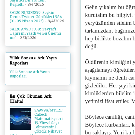
Şaşırtıcı Bir Yöntem
Keşfetti
- 8/4/2026
Gelin yıkalım bu öğre
SA12098/SD3859: Seçkin
kurutalım bu bilgiyi
Deniz Twitter Günlükleri 984
(01-05 Nisan 2025)
- 8/4/2026
yeryüzünden silelim b
SA12097/SD3858: Tevrat'ı
tarlamızdan, bağımızd
Tanrı mı Yazdı ve Bu Önemli
hep birlikte bozalım 
mi?
- 8/3/2026
değil.
Yıllık Sonsuz Ark Yayın
Öldürenin kimliğini y
Raporları
aşağılamayı öğrettiler
Yıllık Sonsuz Ark Yayın
Raporları
kıymanın ne denli ca
gizlediler. Her şeyi k
kimliklerden bilelim i
En Çok Okunan Ark
yetimizi ifsat ettiler.
(Hafta)
SA9998/MT121:
Caltech
Böylece caniliği, canil
Matematikçileri
19. Yüzyıl Sayı
Böylece kurbanları, ku
Bilmecesini
Çözdü; Nihayet
bu saklayış. Yeni kur