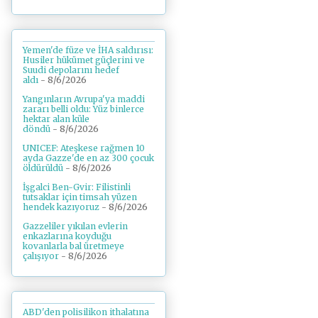
Yemen'de füze ve İHA saldırısı:
Husiler hükümet güçlerini ve
Suudi depolarını hedef
aldı
- 8/6/2026
Yangınların Avrupa'ya maddi
zararı belli oldu: Yüz binlerce
hektar alan küle
döndü
- 8/6/2026
UNICEF: Ateşkese rağmen 10
ayda Gazze'de en az 300 çocuk
öldürüldü
- 8/6/2026
İşgalci Ben-Gvir: Filistinli
tutsaklar için timsah yüzen
hendek kazıyoruz
- 8/6/2026
Gazzeliler yıkılan evlerin
enkazlarına koyduğu
kovanlarla bal üretmeye
çalışıyor
- 8/6/2026
ABD'den polisilikon ithalatına