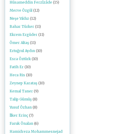
Hüsameddin Ferzîzâde
(15)
Merve Özgül
(12)
Neşe Yıldız
(12)
Bahar Türker
(11)
Ekrem Ergüder
(11)
Ömer Altaş
(11)
Ertuğrul Aydın
(10)
Esra Öztürk
(10)
Fatih Er
(10)
Heca Ris
(10)
Zeynep Karataş
(10)
Kemal Taner
(9)
Talip Gümüş
(8)
Yusuf Özhan
(8)
İlker Erinç
(7)
Faruk Önalan
(6)
Hamidreza Mohammesnejad