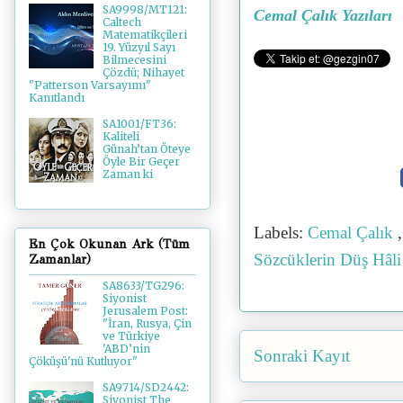
SA9998/MT121:
Cemal Çalık Yazıları
Caltech
Matematikçileri
19. Yüzyıl Sayı
Bilmecesini
Çözdü; Nihayet
"Patterson Varsayımı"
Kanıtlandı
SA1001/FT36:
Kaliteli
Günah’tan Öteye
Öyle Bir Geçer
Zaman ki
Labels:
Cemal Çalık
En Çok Okunan Ark (Tüm
Sözcüklerin Düş Hâli
Zamanlar)
SA8633/TG296:
Siyonist
Jerusalem Post:
"İran, Rusya, Çin
ve Türkiye
'ABD’nin
Sonraki Kayıt
Çöküşü'nü Kutluyor"
SA9714/SD2442:
Siyonist The