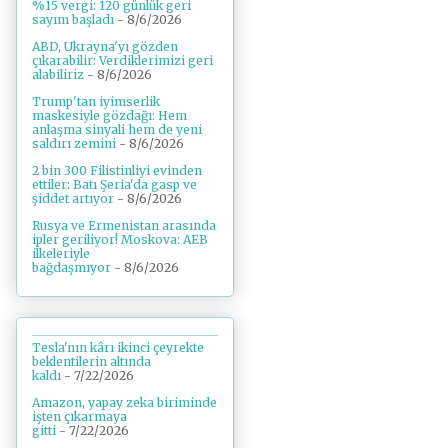
%15 vergi: 120 günlük geri
sayım başladı
- 8/6/2026
ABD, Ukrayna'yı gözden
çıkarabilir: Verdiklerimizi geri
alabiliriz
- 8/6/2026
Trump'tan iyimserlik
maskesiyle gözdağı: Hem
anlaşma sinyali hem de yeni
saldırı zemini
- 8/6/2026
2 bin 300 Filistinliyi evinden
ettiler: Batı Şeria'da gasp ve
şiddet artıyor
- 8/6/2026
Rusya ve Ermenistan arasında
ipler geriliyor! Moskova: AEB
ilkeleriyle
bağdaşmıyor
- 8/6/2026
Tesla'nın kârı ikinci çeyrekte
beklentilerin altında
kaldı
- 7/22/2026
Amazon, yapay zeka biriminde
işten çıkarmaya
gitti
- 7/22/2026