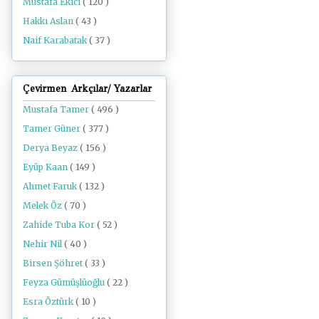
Mustafa Ekici
( 120 )
Hakkı Aslan
( 43 )
Naif Karabatak
( 37 )
Çevirmen Arkçılar/ Yazarlar
Mustafa Tamer
( 496 )
Tamer Güner
( 377 )
Derya Beyaz
( 156 )
Eyüp Kaan
( 149 )
Ahmet Faruk
( 132 )
Melek Öz
( 70 )
Zahide Tuba Kor
( 52 )
Nehir Nil
( 40 )
Birsen Şöhret
( 33 )
Feyza Gümüşlüoğlu
( 22 )
Esra Öztürk
( 10 )