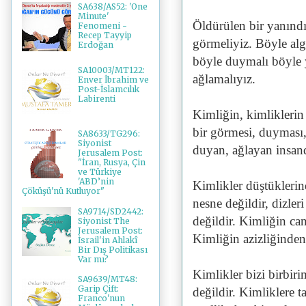
SA638/AS52: 'One
Minute'
Öldürülen bir yanındı
Fenomeni -
Recep Tayyip
görmeliyiz. Böyle alg
Erdoğan
böyle duymalı böyle y
SA10003/MT122:
ağlamalıyız.
Enver İbrahim ve
Post-İslamcılık
Labirenti
Kimliğin, kimlikleri
bir görmesi, duyması,
SA8633/TG296:
Siyonist
duyan, ağlayan insand
Jerusalem Post:
"İran, Rusya, Çin
ve Türkiye
'ABD’nin
Kimlikler düştüklerin
Çöküşü'nü Kutluyor"
nesne değildir, dizle
SA9714/SD2442:
değildir. Kimliğin ca
Siyonist The
Jerusalem Post:
Kimliğin azizliğinden
İsrail'in Ahlakî
Bir Dış Politikası
Var mı?
Kimlikler bizi birbiri
SA9639/MT48:
Garip Çift:
değildir. Kimliklere 
Franco'nun