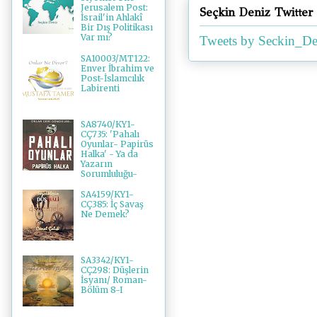
Jerusalem Post:
Seçkin Deniz Twitter
İsrail'in Ahlakî
Bir Dış Politikası
Var mı?
Tweets by Seckin_De
SA10003/MT122:
Enver İbrahim ve
Post-İslamcılık
Labirenti
SA8740/KY1-
CÇ735: 'Pahalı
Oyunlar- Papirüs
Halka' - Ya da
Yazarın
Sorumluluğu-
SA4159/KY1-
CÇ385: İç Savaş
Ne Demek?
SA3342/KY1-
CÇ298: Düşlerin
İsyanı/ Roman-
Bölüm 8-I