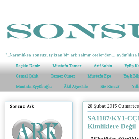
"...karanlıksa sonsuz, ışıktan bir ark salınır ötelerden... aydınlıksa k
Seçkin Deniz
Mustafa Tamer
Arif Şahin
Eyüp K
Cemal Çalık
Tamer Güner
Mustafa Ege
Yaşlı Bi
Mustafa Eyyüboğlu
Âkil Ağazâde
Biz Kimiz?
Yıl
28 Şubat 2015 Cumartes
Sonsuz Ark
SA1187/KY1-CÇ10
Kimliklere Değil