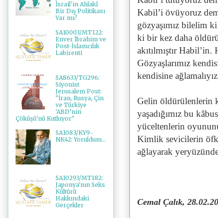
İsrail'in Ahlakî
Kabil’i övüyoruz deme
Bir Dış Politikası
Var mı?
gözyaşımız bilelim ki
SA10003/MT122:
ki bir kez daha öldür
Enver İbrahim ve
Post-İslamcılık
akıtılmıştır Habil’in.
Labirenti
Gözyaşlarımız kendisi 
kendisine ağlamalıyız,
SA8633/TG296:
Siyonist
Jerusalem Post:
"İran, Rusya, Çin
Gelin öldürülenlerin 
ve Türkiye
'ABD’nin
yaşadığımız bu kâbus
Çöküşü'nü Kutluyor"
yüceltenlerin oyununu
SA1083/KY9-
Kimlik sevicilerin öf
NK42: Yoruldum...
ağlayarak yeryüzünden
SA10293/MT182:
Japonya'nın Seks
Kültürü
Hakkındaki
Cemal Çalık, 28.02.2
Gerçekler