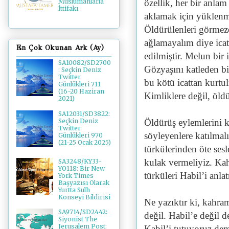
özellik, her bir anla
Müslümanlarla
İttifakı
aklamak için yüklenmi
Öldürülenleri görmez
ağlamayalım diye icat
En Çok Okunan Ark (Ay)
edilmiştir. Melun bir i
SA10082/SD2700
Gözyaşını katleden bir
: Seçkin Deniz
Twitter
bu kötü icattan kurtu
Günlükleri 711
(16-20 Haziran
Kimliklere değil, öldü
2021)
SA12031/SD3822:
Öldürüş eylemlerini ku
Seçkin Deniz
Twitter
söyleyenlere katılmalıy
Günlükleri 970
(21-25 Ocak 2025)
türkülerinden öte sesl
kulak vermeliyiz. Ka
SA3248/KY33-
YO118: Bir New
türküleri Habil’i anla
York Times
Başyazısı Olarak
Yurtta Sulh
Konseyi Bildirisi
Ne yazıktır ki, kahra
SA9714/SD2442:
değil. Habil’e değil d
Siyonist The
Jerusalem Post:
Kabil’i tutuyoruz dem