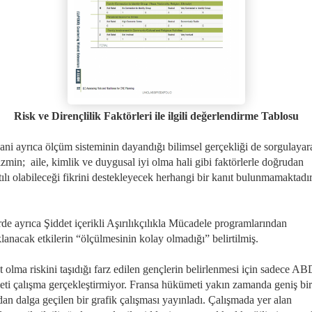
Risk ve Dirençlilik Faktörleri ile ilgili değerlendirme Tablosu
ni ayrıca ölçüm sisteminin dayandığı bilimsel gerçekliği de sorgulayar
zmin; aile, kimlik ve duygusal iyi olma hali gibi faktörlerle doğrudan
ılı olabileceği fikrini destekleyecek herhangi bir kanıt bulunmamaktadı
de ayrıca Şiddet içerikli Aşırılıkçılıkla Mücadele programlarından
lanacak etkilerin “ölçülmesinin kolay olmadığı” belirtilmiş.
t olma riskini taşıdığı farz edilen gençlerin belirlenmesi için sadece AB
ti çalışma gerçekleştirmiyor. Fransa hükümeti yakın zamanda geniş bi
dan dalga geçilen bir grafik çalışması yayınladı. Çalışmada yer alan