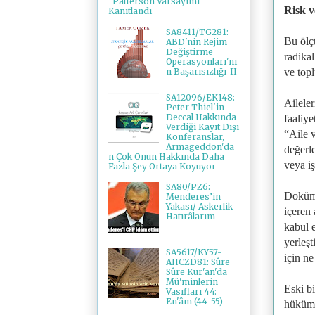
"Patterson Varsayımı"
Risk v
Kanıtlandı
SA8411/TG281:
Bu ölç
ABD'nin Rejim
Değiştirme
radikal
Operasyonları'nı
n Başarısızlığı-II
ve topl
SA12096/EK148:
Aileler
Peter Thiel'in
Deccal Hakkında
faaliy
Verdiği Kayıt Dışı
“Aile 
Konferanslar,
Armageddon'da
değerle
n Çok Onun Hakkında Daha
veya iş
Fazla Şey Ortaya Koyuyor
SA80/PZ6:
Doküma
Menderes’in
Yakası/ Askerlik
içeren 
Hatırâlarım
kabul e
yerleş
SA5617/KY57-
için ne
AHCZD81: Sûre
Sûre Kur'an'da
Mü'minlerin
Eski b
Vasıfları 44:
En'âm (44-55)
hüküme