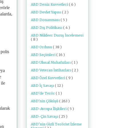
lış
ABD Deniz Kuvvetleri
( 6 )
erörle
ABD Devlet Yapısı
( 2 )
alarda,
ABD Donanması
( 5 )
ABD Dış Politikası
( 4 )
ABD Nükleer Duruş İncelemesi
( 8 )
ABD Ordusu
( 38 )
 polis
ABD Seçimleri
( 16 )
ABD Ulusal Muhafızları
( 1 )
ABD Veteran İntiharları
( 2 )
eya
e
ABD Özel Kuvvetleri
( 9 )
ile
ABD İç Savaşı
( 12 )
ABD'de Terör
( 1 )
ABD'nin Çöküşü
( 263 )
ılarak
ABD-Avrupa İlişkileri
( 5 )
ABD-Çin Savaşı
( 25 )
ABD’nin Gizli Terörist İzleme
tli