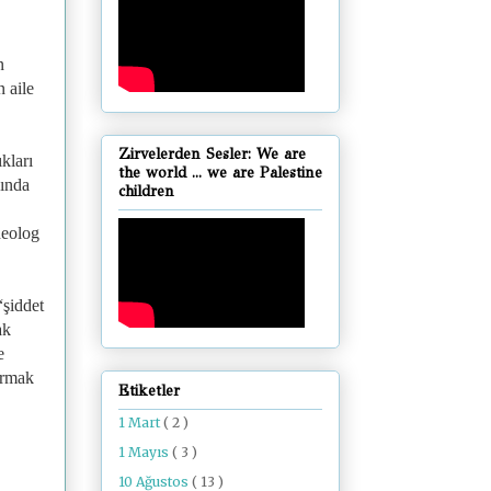
n
n aile
Zirvelerden Sesler: We are
kları
the world ... we are Palestine
nında
children
deolog
“şiddet
ak
e
urmak
Etiketler
1 Mart
( 2 )
1 Mayıs
( 3 )
10 Ağustos
( 13 )