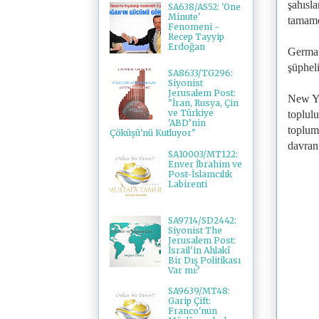
şahısla
SA638/AS52: 'One
Minute'
tamame
Fenomeni -
Recep Tayyip
Erdoğan
German
şüphel
SA8633/TG296:
Siyonist
Jerusalem Post:
New Yo
"İran, Rusya, Çin
ve Türkiye
toplul
'ABD’nin
toplum
Çöküşü'nü Kutluyor"
davranı
SA10003/MT122:
Enver İbrahim ve
Post-İslamcılık
Labirenti
SA9714/SD2442:
Siyonist The
Jerusalem Post:
İsrail'in Ahlakî
Bir Dış Politikası
Var mı?
SA9639/MT48:
Garip Çift:
Franco'nun