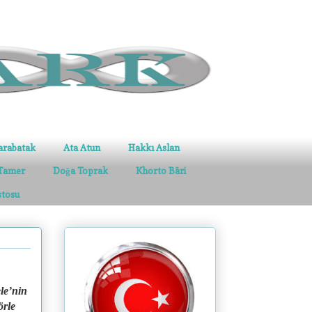
arabatak
Ata Atun
Hakkı Aslan
Tamer
Doğa Toprak
Khorto Bâri
stosu
le’nin
örle