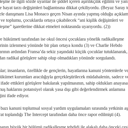
leşme ile ilgili sözde uyarılar ile şiddet içeren aşırılıkçılık eğilimi ve yan
e hayat tarzı değişimleri bağlantısına dikkat çekiliyordu. (Beyaz Saray t
le danışmanı Lisa Monaco geçen Nisan ayında yapmış olduğu açıklam
i ve toplumu, çocuklarda ortaya çıkabilecek “ani kişilik değişimleri ve
leşme” işaretlerine dikkat etmeleri noktasında uyarıyordu. (2))
ere hükümeti tarafından ise okul öncesi çocuklara yönelik radikalleşme
lerinin izlenmesi yönünde bir plan ortaya kondu (3) ve Charlie Hebdo
larının ardından Fransa’da sekiz yaşındaki küçük çocuklar tutuklanarak,
ndan radikal görüşlere sahip olup olmadıkları yönünde sorgulandı.
r; insanların, özellikle de gençlerin, hayatlarına kanuni yöntemlerle v
hükümet kurumları aracılığıyla gerçekleştirilecek müdahalenin, sadece v
ifade ettikleri görüşlere bakılarak yapılmasının, sahip oldukları anayasa 
uş haklarını potansiyel olarak yasa dışı gibi değerlendirmek anlamına
ini ifade ediyor.
 bazı kanuni toplumsal sosyal yardım uygulamaları sırasında yetkinin aş
rat toplandığı The Intercept tarafından daha önce rapor edilmişti (4).
nın büyük bir bölümü radikalleşme tehdidi ile alakalı daha önceki çeşi