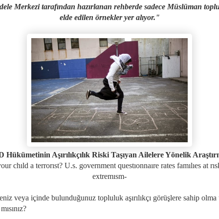
ele Merkezi tarafından hazırlanan rehberde sadece Müslüman top
elde edilen örnekler yer alıyor."
 Hükümetinin Aşırılıkçılık Riski Taşıyan Ailelere Yönelik Araştır
your chıld a terrorıst? U.s. government questıonnaıre rates famılıes at rıs
extremısm-
leniz veya içinde bulunduğunuz topluluk aşırılıkçı görüşlere sahip olma 
a mısınız?