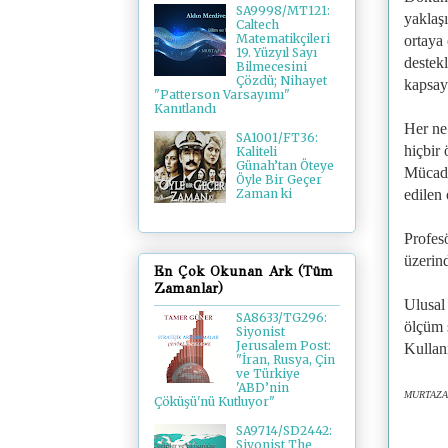
SA9998/MT121:
yaklaş
Caltech
Matematikçileri
ortaya
19. Yüzyıl Sayı
destek
Bilmecesini
Çözdü; Nihayet
kapsay
"Patterson Varsayımı"
Kanıtlandı
Her ne
SA1001/FT36:
hiçbir 
Kaliteli
Günah’tan Öteye
Mücade
Öyle Bir Geçer
edilen 
Zaman ki
Profes
üzerind
En Çok Okunan Ark (Tüm
Zamanlar)
Ulusal 
SA8633/TG296:
ölçüm 
Siyonist
Jerusalem Post:
Kullanı
"İran, Rusya, Çin
ve Türkiye
'ABD’nin
MURTAZA 
Çöküşü'nü Kutluyor"
SA9714/SD2442:
Siyonist The