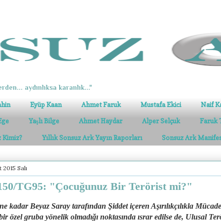
erden... aydınlıksa karanlık..."
ahin
Eyüp Kaan
Ahmet Faruk
Mustafa Ekici
Naif K
Ege
Yaşlı Bilge
Ahmet Haydar
Alper Selçuk
Faruk 
z Kimiz?
Yıllık Sonsuz Ark Yayın Raporları
Sonsuz Ark Manife
 2015 Salı
50/TG95: "Çocuğunuz Bir Terörist mi?"
ne kadar Beyaz Saray tarafından Şiddet içeren Aşırılıkçılıkla Mücade
bir özel gruba yönelik olmadığı noktasında ısrar edilse de, Ulusal Ter