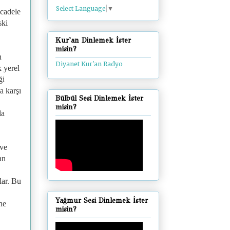
Select Language
▼
ücadele
ski
Kur'an Dinlemek İster
misin?
n
Diyanet Kur'an Radyo
k yerel
ği
a karşı
Bülbül Sesi Dinlemek İster
misin?
la
 ve
an
lar. Bu
Yağmur Sesi Dinlemek İster
ne
misin?