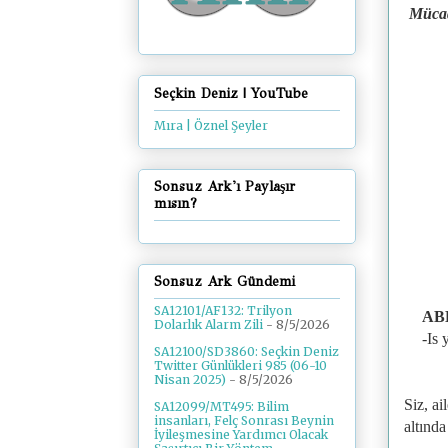
Mücad
Seçkin Deniz | YouTube
Mıra | Öznel Şeyler
Sonsuz Ark'ı Paylaşır
mısın?
Sonsuz Ark Gündemi
SA12101/AF132: Trilyon
ABD
Dolarlık Alarm Zili
- 8/5/2026
-Is 
SA12100/SD3860: Seçkin Deniz
Twitter Günlükleri 985 (06-10
Nisan 2025)
- 8/5/2026
Siz, ai
SA12099/MT495: Bilim
insanları, Felç Sonrası Beynin
altınd
İyileşmesine Yardımcı Olacak