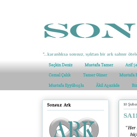
"...karanlıksa sonsuz, ışıktan bir ark salınır ötel
Seçkin Deniz
Mustafa Tamer
Arif Ş
Cemal Çalık
Tamer Güner
Mustafa 
Mustafa Eyyüboğlu
Âkil Ağazâde
Bi
10 Şubat
Sonsuz Ark
SA11
"Her 
hiç