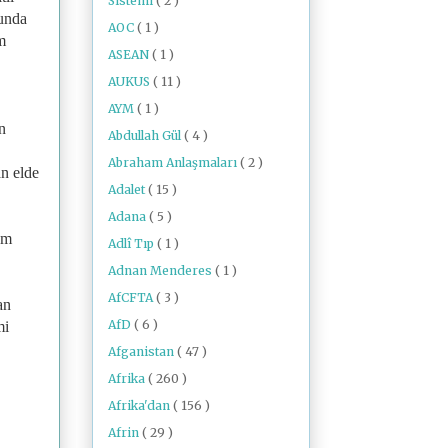
Sistemi
( 2 )
cunda
AOC
( 1 )
m
ASEAN
( 1 )
AUKUS
( 11 )
AYM
( 1 )
n
Abdullah Gül
( 4 )
Abraham Anlaşmaları
( 2 )
n elde
Adalet
( 15 )
Adana
( 5 )
um
Adlî Tıp
( 1 )
Adnan Menderes
( 1 )
AfCFTA
( 3 )
an
AfD
( 6 )
mi
Afganistan
( 47 )
Afrika
( 260 )
Afrika'dan
( 156 )
Afrin
( 29 )