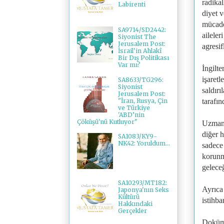
radikal
Labirenti
diyet v
mücade
SA9714/SD2442:
aileler
Siyonist The
Jerusalem Post:
agresif
İsrail'in Ahlakî
Bir Dış Politikası
Var mı?
İngilt
işaret
SA8633/TG296:
Siyonist
saldırı
Jerusalem Post:
"İran, Rusya, Çin
tarafı
ve Türkiye
'ABD’nin
Çöküşü'nü Kutluyor"
Uzmanla
diğer 
SA1083/KY9-
NK42: Yoruldum...
sadece 
korunm
geleceğ
SA10293/MT182:
Ayrıca
Japonya'nın Seks
Kültürü
istihba
Hakkındaki
Gerçekler
Doküma