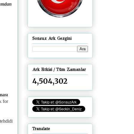
lumdan
Sonsuz Ark Gezgini
Ark Etkisi / Tüm Zamanlar
4,504,302
ması
k for
tehdidi
Translate