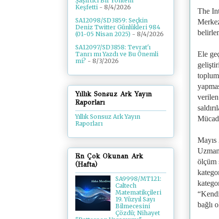
Şaşırtıcı Bir Yöntem
Keşfetti
- 8/4/2026
The Int
SA12098/SD3859: Seçkin
Merkezi
Deniz Twitter Günlükleri 984
belirl
(01-05 Nisan 2025)
- 8/4/2026
SA12097/SD3858: Tevrat'ı
Ele geç
Tanrı mı Yazdı ve Bu Önemli
mi?
- 8/3/2026
gelişti
toplum 
yapması
Yıllık Sonsuz Ark Yayın
verilen
Raporları
saldırı
Yıllık Sonsuz Ark Yayın
Mücadel
Raporları
Mayıs 
Uzmanl
En Çok Okunan Ark
ölçüm s
(Hafta)
katego
SA9998/MT121:
kategor
Caltech
Matematikçileri
“Kendi
19. Yüzyıl Sayı
bağlı o
Bilmecesini
Çözdü; Nihayet