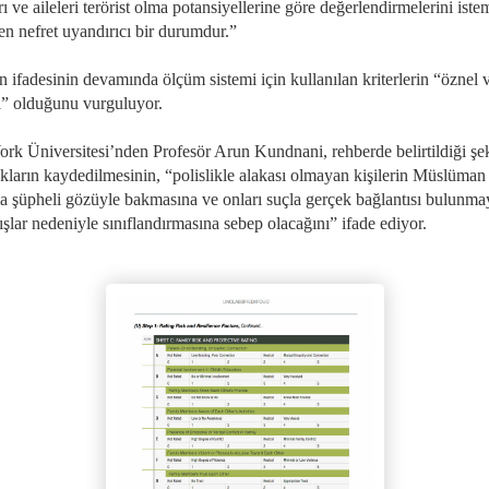
rı ve aileleri terörist olma potansiyellerine göre değerlendirmelerini iste
n nefret uyandırıcı bir durumdur.”
 ifadesinin devamında ölçüm sistemi için kullanılan kriterlerin “öznel 
i” olduğunu vurguluyor.
rk Üniversitesi’nden Profesör Arun Kundnani, rehberde belirtildiği şe
ukların kaydedilmesinin, “polislikle alakası olmayan kişilerin Müslüman
a şüpheli gözüyle bakmasına ve onları suçla gerçek bağlantısı bulunm
şlar nedeniyle sınıflandırmasına sebep olacağını” ifade ediyor.