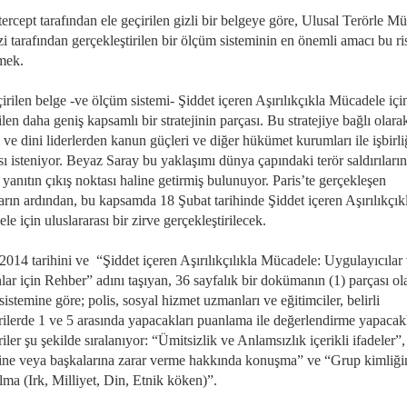
ercept tarafından ele geçirilen gizli bir belgeye göre, Ulusal Terörle M
 tarafından gerçekleştirilen bir ölçüm sisteminin en önemli amacı bu ri
emek.
irilen belge -ve ölçüm sistemi- Şiddet içeren Aşırılıkçıkla Mücadele içi
rilen daha geniş kapsamlı bir stratejinin parçası. Bu stratejiye bağlı olara
ve dini liderlerden kanun güçleri ve diğer hükümet kurumları ile işbirli
 isteniyor. Beyaz Saray bu yaklaşımı dünya çapındaki terör saldırıların
 yanıtın çıkış noktası haline getirmiş bulunuyor. Paris’te gerçekleşen
ların ardından, bu kapsamda 18 Şubat tarihinde Şiddet içeren Aşırılıkçık
e için uluslararası bir zirve gerçekleştirilecek.
2014 tarihini ve “Şiddet içeren Aşırılıkçılıkla Mücadele: Uygulayıcılar
ar için Rehber” adını taşıyan, 36 sayfalık bir dokümanın (1) parçası ol
istemine göre; polis, sosyal hizmet uzmanları ve eğitimciler, belirli
rilerde 1 ve 5 arasında yapacakları puanlama ile değerlendirme yapacak
iler şu şekilde sıralanıyor: “Ümitsizlik ve Anlamsızlık içerikli ifadeler”,
ne veya başkalarına zarar verme hakkında konuşma” ve “Grup kimliği
lma (Irk, Milliyet, Din, Etnik köken)”.