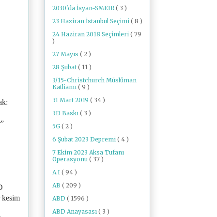
2030'da İsyan-SMEIR
( 3 )
23 Haziran İstanbul Seçimi
( 8 )
24 Haziran 2018 Seçimleri
( 79
)
27 Mayıs
( 2 )
28 Şubat
( 11 )
3/15-Christchurch Müslüman
Katliamı
( 9 )
31 Mart 2019
( 34 )
ak:
3D Baskı
( 3 )
r”
5G
( 2 )
6 Şubat 2023 Depremi
( 4 )
7 Ekim 2023 Aksa Tufanı
Operasyonu
( 37 )
A.I
( 94 )
AB
( 209 )
D
r kesim
ABD
( 1596 )
ABD Anayasası
( 3 )