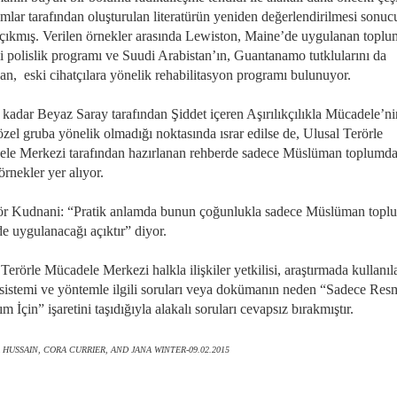
ımlar tarafından oluşturulan literatürün yeniden değerlendirilmesi sonu
 çıkmış. Verilen örnekler arasında Lewiston, Maine’de uygulanan toplu
li polislik programı ve Suudi Arabistan’ın, Guantanamo tutklularını da
an, eski cihatçılara yönelik rehabilitasyon programı bulunuyor.
 kadar Beyaz Saray tarafından Şiddet içeren Aşırılıkçılıkla Mücadele’ni
özel gruba yönelik olmadığı noktasında ısrar edilse de, Ulusal Terörle
le Merkezi tarafından hazırlanan rehberde sadece Müslüman toplumda
örnekler yer alıyor.
ör Kudnani: “Pratik anlamda bunun çoğunlukla sadece Müslüman topl
e uygulanacağı açıktır” diyor.
Terörle Mücadele Merkezi halkla ilişkiler yetkilisi, araştırmada kullanıl
sistemi ve yöntemle ilgili soruları veya dokümanın neden “Sadece Res
m İçin” işaretini taşıdığıyla alakalı soruları cevapsız bırakmıştır.
HUSSAIN, CORA CURRIER, AND JANA WINTER-09.02.2015