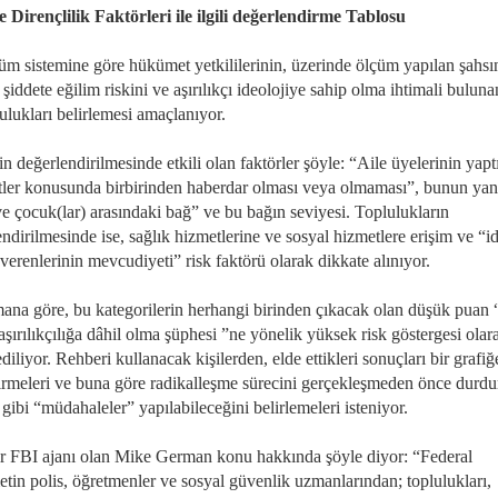
e Dirençlilik Faktörleri ile ilgili değerlendirme Tablosu
üm sistemine göre hükümet yetkililerinin, üzerinde ölçüm yapılan şahsı
 şiddete eğilim riskini ve aşırılıkçı ideolojiye sahip olma ihtimali buluna
ulukları belirlemesi amaçlanıyor.
in değerlendirilmesinde etkili olan faktörler şöyle: “Aile üyelerinin yaptı
etler konusunda birbirinden haberdar olması veya olmaması”, bunun ya
ve çocuk(lar) arasındaki bağ” ve bu bağın seviyesi. Toplulukların
ndirilmesinde ise, sağlık hizmetlerine ve sosyal hizmetlere erişim ve “i
verenlerinin mevcudiyeti” risk faktörü olarak dikkate alınıyor.
na göre, bu kategorilerin herhangi birinden çıkacak olan düşük puan 
aşırılıkçılığa dâhil olma şüphesi ”ne yönelik yüksek risk göstergesi olar
diliyor. Rehberi kullanacak kişilerden, elde ettikleri sonuçları bir grafiğ
tirmeleri ve buna göre radikalleşme sürecini gerçekleşmeden önce durd
 gibi “müdahaleler” yapılabileceğini belirlemeleri isteniyor.
ir FBI ajanı olan Mike German konu hakkında şöyle diyor: “Federal
tin polis, öğretmenler ve sosyal güvenlik uzmanlarından; toplulukları,