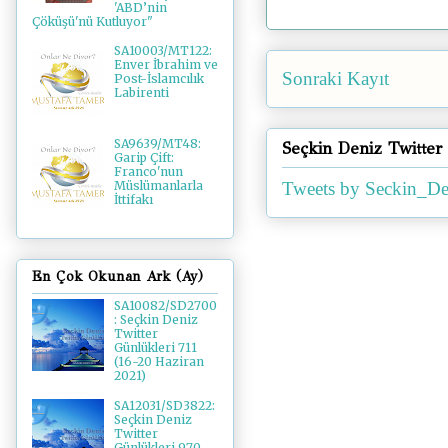
'ABD’nin
Çöküşü'nü Kutluyor"
SA10003/MT122:
Enver İbrahim ve
Sonraki Kayıt
Post-İslamcılık
Labirenti
SA9639/MT48:
Seçkin Deniz Twitter
Garip Çift:
Franco'nun
Tweets by Seckin_De
Müslümanlarla
İttifakı
En Çok Okunan Ark (Ay)
SA10082/SD2700
: Seçkin Deniz
Twitter
Günlükleri 711
(16-20 Haziran
2021)
SA12031/SD3822:
Seçkin Deniz
Twitter
Günlükleri 970