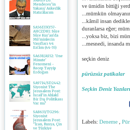
SA80/PZ6:
Menderes’in
ve ümidin bittiği yerd
Yakası/ Askerlik
Hatırâlarım
...mümkün olmayanın 
...kâmil insan dedikle
SA5617/KY57-
duranlarsa eğer; müm
AHCZD81: Sûre
...yoksa biz, bizi m
Sûre Kur'an'da
Mü'minlerin
...mesnedi, insanda mı
Vasıfları 44:
En'âm (44-55)
SA638/AS52: 'One
seçkin deniz
Minute'
Fenomeni -
Recep Tayyip
Erdoğan
pürüzsüz patikalar
SA9714/SD2442:
Siyonist The
Seçkin Deniz Yazılar
Jerusalem Post:
İsrail'in Ahlakî
Bir Dış Politikası
Var mı?
SA8633/TG296:
Siyonist
Jerusalem Post:
Labels:
Deneme
,
Pür
"İran, Rusya, Çin
ve Türkiye