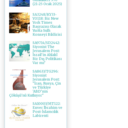
(21-25 Ocak 2025)
SA3248/KY33-
YO118: Bir New
York Times
Başyazısı Olarak
Yurtta Sulh
Konseyi Bildirisi
SA9714/SD2442:
Siyonist The
Jerusalem Post:
İsrail'in Ahlakî
Bir Dış Politikası
Var mı?
SA8633/TG296:
Siyonist
Jerusalem Post:
"İran, Rusya, Çin
ve Türkiye
'ABD’nin
Çöküşü'nü Kutluyor"
SA10003/MT122:
Enver İbrahim ve
Post-İslamcılık
Labirenti