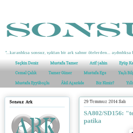
"...karanlıksa sonsuz, ışıktan bir ark salınır ötelerden... aydınlıksa k
Seçkin Deniz
Mustafa Tamer
Arif Şahin
Eyüp K
Cemal Çalık
Tamer Güner
Mustafa Ege
Yaşlı Bi
Mustafa Eyyüboğlu
Âkil Ağazâde
Biz Kimiz?
Yıl
29 Temmuz 2014 Salı
Sonsuz Ark
SA802/SD156: "tef
patika