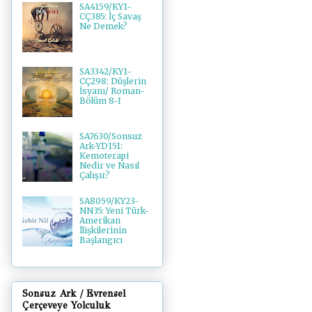
SA4159/KY1-
CÇ385: İç Savaş
Ne Demek?
SA3342/KY1-
CÇ298: Düşlerin
İsyanı/ Roman-
Bölüm 8-I
SA7630/Sonsuz
Ark-YD151:
Kemoterapi
Nedir ve Nasıl
Çalışır?
SA8059/KY23-
NN35: Yeni Türk-
Amerikan
İlişkilerinin
Başlangıcı
Sonsuz Ark / Evrensel
Çerçeveye Yolculuk