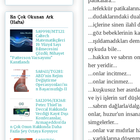
patikalara...
...tefekkür patikalarına
...dudaklarındaki dual
En Çok Okunan Ark
(Hafta)
...içlerine sinen ilahî
SA9998/MT121:
...göz bebeklerinin ka
Caltech
...ışıldamadıkları de
Matematikçileri
19. Yüzyıl Sayı
uykuda bile...
Bilmecesini
Çözdü; Nihayet
...hakkın ve sabrın on
"Patterson Varsayımı"
Kanıtlandı
her yeridir...
SA8411/TG281:
...onlar incitmez...
ABD'nin Rejim
Değiştirme
...onlar incinmez...
Operasyonları'nı
...kuşkusuz her asırd
n Başarısızlığı-II
ve iyi işlerin sırf dü
SA12096/EK148:
Peter Thiel'in
...sabrın dağlarla/da
Deccal Hakkında
onlar, huzur'un insan
Verdiği Kayıt Dışı
Konferanslar,
simgelerler...
Armageddon'da
n Çok Onun Hakkında Daha
...onlar var mıdırlar h
Fazla Şey Ortaya Koyuyor
...varlıklarına döşe