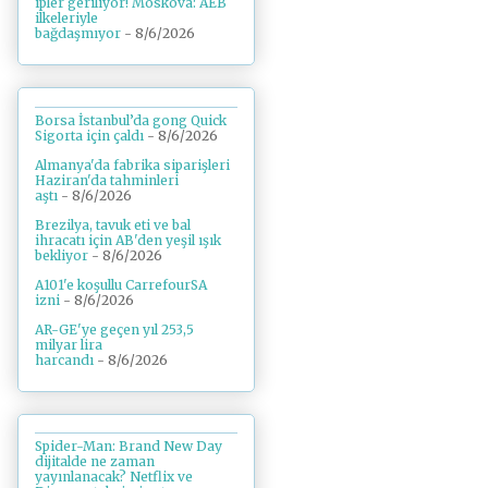
ipler geriliyor! Moskova: AEB
ilkeleriyle
bağdaşmıyor
- 8/6/2026
Borsa İstanbul’da gong Quick
Sigorta için çaldı
- 8/6/2026
Almanya'da fabrika siparişleri
Haziran'da tahminleri
aştı
- 8/6/2026
Brezilya, tavuk eti ve bal
ihracatı için AB'den yeşil ışık
bekliyor
- 8/6/2026
A101'e koşullu CarrefourSA
izni
- 8/6/2026
AR-GE'ye geçen yıl 253,5
milyar lira
harcandı
- 8/6/2026
Spider-Man: Brand New Day
dijitalde ne zaman
yayınlanacak? Netflix ve