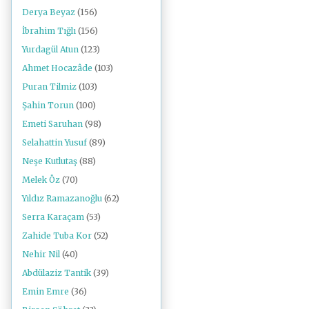
Derya Beyaz
(156)
İbrahim Tığlı
(156)
Yurdagül Atun
(123)
Ahmet Hocazâde
(103)
Puran Tilmiz
(103)
Şahin Torun
(100)
Emeti Saruhan
(98)
Selahattin Yusuf
(89)
Neşe Kutlutaş
(88)
Melek Öz
(70)
Yıldız Ramazanoğlu
(62)
Serra Karaçam
(53)
Zahide Tuba Kor
(52)
Nehir Nil
(40)
Abdülaziz Tantik
(39)
Emin Emre
(36)