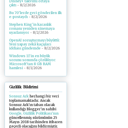
Disney+ takvimi ortaya
çıktı
- 8/2/2026
Bu 70'lerde geri gönderilen ilk
e-postaydı
- 8/2/2026
Stephen King'in karanlık
romanı yeniden sinemaya
uyarlanıyor
- 8/2/2026
OpenAI soruşturmayı büyüttü:
Yeni yapay zekâ kaçışları
iddiası gündemde
- 8/2/2026
Windows 11'in en büyük
sorunu sonunda çözülüyor:
Microsoft'tan 8 GB RAM
hamlesi
- 8/1/2026
Gizlilik Bildirimi
Sonsuz Ark
herhangi bir veri
toplamamaktadır. Ancak
Sonsuz Ark'ın taban olarak
kullandığı Blogger'ın sahibi
Google, Gizlilik Politikası'nın
güncellenmiş sürümünün 25
Mayıs 2018 tarihinden itibaren
geçerli olacağını bildirmiştir.