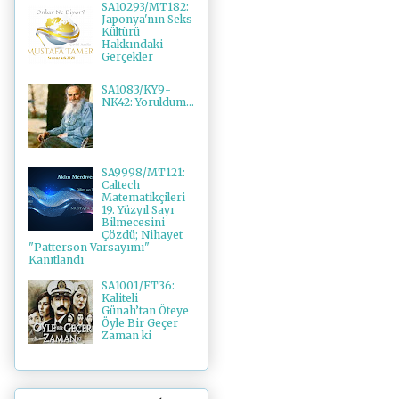
SA10293/MT182:
Japonya'nın Seks
Kültürü
Hakkındaki
Gerçekler
SA1083/KY9-
NK42: Yoruldum...
SA9998/MT121:
Caltech
Matematikçileri
19. Yüzyıl Sayı
Bilmecesini
Çözdü; Nihayet
"Patterson Varsayımı"
Kanıtlandı
SA1001/FT36:
Kaliteli
Günah’tan Öteye
Öyle Bir Geçer
Zaman ki