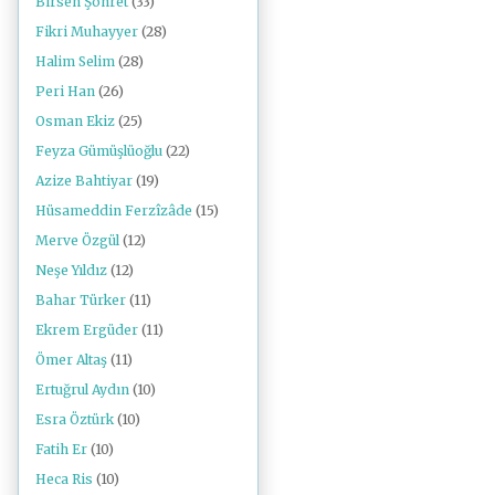
Birsen Şöhret
(33)
Fikri Muhayyer
(28)
Halim Selim
(28)
Peri Han
(26)
Osman Ekiz
(25)
Feyza Gümüşlüoğlu
(22)
Azize Bahtiyar
(19)
Hüsameddin Ferzîzâde
(15)
Merve Özgül
(12)
Neşe Yıldız
(12)
Bahar Türker
(11)
Ekrem Ergüder
(11)
Ömer Altaş
(11)
Ertuğrul Aydın
(10)
Esra Öztürk
(10)
Fatih Er
(10)
Heca Ris
(10)