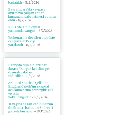
başlatıldı
- 8/2/2026
Bayrampaşa'da kavgayı
ayırmaya çalışan esnaf
kurşunun isabet etmesi sonucu
öldü
- 8/2/2026
KKTC'de sınır kapısı
yakınında yangın
- 8/2/2026
Yol kenarına devrilen otobüste
can pazarı: 15 kişi
yaralandı
- 8/2/2026
Hatay'da film gibi intihar
iknası: 'Karpuz keselim gel'
diyerek çatıdan
indirdiler
- 8/3/2026
AK Parti Sözcüsü Çelik'ten
Ertuğrul Özkök'ün skandal
açıklamalarına sert tepki: Akıl
ve izan
yoksunluğudur
- 8/3/2026
31 yaşına basan kedinin uzun
ömür sırrı bakın ne: Sadece 3
gıdayla beslendi
- 8/3/2026