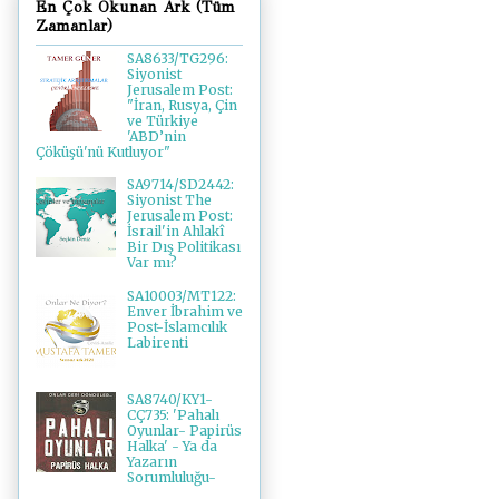
En Çok Okunan Ark (Tüm
Zamanlar)
SA8633/TG296:
Siyonist
Jerusalem Post:
"İran, Rusya, Çin
ve Türkiye
'ABD’nin
Çöküşü'nü Kutluyor"
SA9714/SD2442:
Siyonist The
Jerusalem Post:
İsrail'in Ahlakî
Bir Dış Politikası
Var mı?
SA10003/MT122:
Enver İbrahim ve
Post-İslamcılık
Labirenti
SA8740/KY1-
CÇ735: 'Pahalı
Oyunlar- Papirüs
Halka' - Ya da
Yazarın
Sorumluluğu-