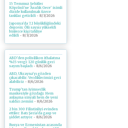
15 Temmuz Şehitler
Köprüsü'ne 'Asırlık Gece' isimli
dizide kullanılmak üzere
tanklar getirildi
- 8/3/2026
Japonya'da 7,1 büyüklüğündeki
deprem: Ölü sayısı yükseldi
binlerce kişi tahliye
edildi
- 8/3/2026
ABD'den polisilikon ithalatına
%15 vergi: 120 günlük geri
sayım başladı
- 8/6/2026
ABD, Ukrayna'yı gözden
çıkarabilir: Verdiklerimizi geri
alabiliriz
- 8/6/2026
Trump'tan iyimserlik
maskesiyle gözdağı: Hem
anlaşma sinyali hem de yeni
saldırı zemini
- 8/6/2026
2 bin 300 Filistinliyi evinden
ettiler: Batı Şeria'da gasp ve
şiddet artıyor
- 8/6/2026
Rusya ve Ermenistan arasında