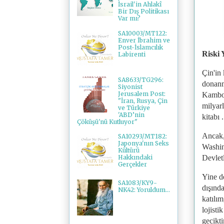
İsrail'in Ahlakî
Bir Dış Politikası
Var mı?
SA10003/MT122:
Enver İbrahim ve
Post-İslamcılık
Riski
Labirenti
Çin'in 
SA8633/TG296:
donanm
Siyonist
Jerusalem Post:
Kamboçy
"İran, Rusya, Çin
milyarl
ve Türkiye
'ABD’nin
kitabı .
Çöküşü'nü Kutluyor"
Ancak,
SA10293/MT182:
Japonya'nın Seks
Washin
Kültürü
Devletl
Hakkındaki
Gerçekler
Yine de
SA1083/KY9-
dışında
NK42: Yoruldum...
katılı
lojisti
gecikt