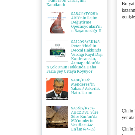
"Patterson Varsayımı"
Bu yatı
Kanıtlandı
kazanm
SA8411/TG281:
genişle
ABD'nin Rejim
Değiştirme
Operasyonları'nı
n Başarısızlığı-II
SA12096/EK148:
Peter Thiel'in
Deccal Hakkında
Verdiği Kayıt Dışı
Konferanslar,
Armageddon'da
n Çok Onun Hakkında Daha
Fazla Şey Ortaya Koyuyor
SA80/PZ6:
Menderes’in
Yakası/ Askerlik
Hatırâlarım
SA5617/KY57-
Çin'in
AHCZD81: Sûre
Sûre Kur'an'da
yer al
Mü'minlerin
Vasıfları 44:
Çin'in
En'âm (44-55)