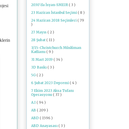
2030'da İsyan-SMEIR
( 3 )
ojesi
23 Haziran İstanbul Seçimi
( 8 )
24 Haziran 2018 Seçimleri
( 79
)
27 Mayıs
( 2 )
28 Şubat
( 11 )
klerin
3/15-Christchurch Müslüman
Katliamı
( 9 )
31 Mart 2019
( 34 )
3D Baskı
( 3 )
5G
( 2 )
6 Şubat 2023 Depremi
( 4 )
7 Ekim 2023 Aksa Tufanı
Operasyonu
( 37 )
A.I
( 94 )
AB
( 209 )
ABD
( 1596 )
ABD Anayasası
( 3 )