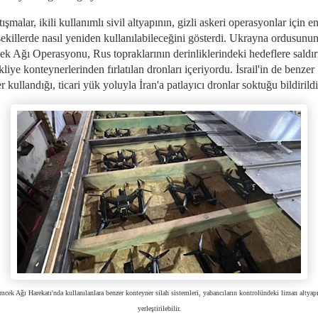
ışmalar, ikili kullanımlı sivil altyapının, gizli askeri operasyonlar için e
şekillerde nasıl yeniden kullanılabileceğini gösterdi. Ukrayna ordusunu
k Ağı Operasyonu, Rus topraklarının derinliklerindeki hedeflere saldı
kliye konteynerlerinden fırlatılan dronları içeriyordu. İsrail'in de benzer
er kullandığı, ticari yük yoluyla İran'a patlayıcı dronlar soktuğu bildirildi
cek Ağı Harekatı'nda kullanılanlara benzer konteyner silah sistemleri, yabancıların kontrolündeki liman altyap
yerleştirilebilir.