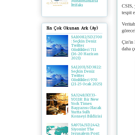
Müslümanlarla
İttifakı
CSIS, y
tespit e
Verita
En Çok Okunan Ark (Ay)
görece
SA10082/SD2700
: Seçkin Deniz
Çin'in
Twitter
daha ç
Günlükleri 711
(16-20 Haziran
2021)
SA12031/SD3822:
Seçkin Deniz
Twitter
Günlükleri 970
(21-25 Ocak 2025)
SA3248/KY33-
YO118: Bir New
York Times
Başyazısı Olarak
Yurtta Sulh
Konseyi Bildirisi
SA9714/SD2442:
Siyonist The
Jerusalem Post: