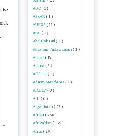
Sistemi
( 2 )
AOC
( 1 )
ndişe
n
ASEAN
( 1 )
rmak
AUKUS
( 11 )
AYM
( 1 )
.
Abdullah Gül
( 4 )
Abraham Anlaşmaları
( 2 )
Adalet
( 15 )
Adana
( 5 )
Adlî Tıp
( 1 )
Adnan Menderes
( 1 )
AfCFTA
( 3 )
AfD
( 6 )
Afganistan
( 47 )
Afrika
( 260 )
Afrika'dan
( 156 )
ısına
Afrin
( 29 )