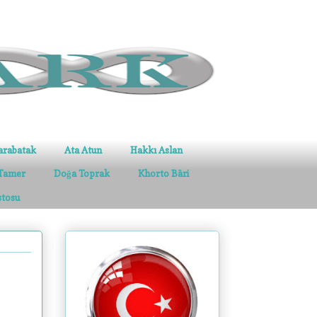
arabatak
Ata Atun
Hakkı Aslan
Tamer
Doğa Toprak
Khorto Bâri
stosu