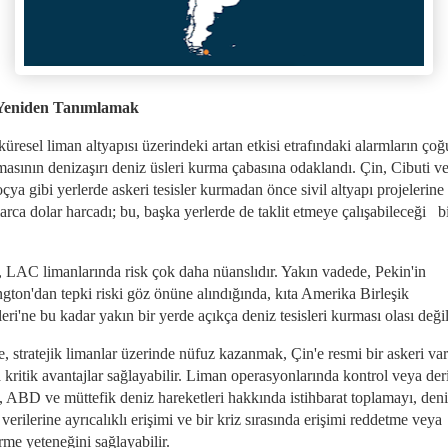
 Yeniden Tanımlamak
küresel liman altyapısı üzerindeki artan etkisi etrafındaki alarmların çoğ
asının denizaşırı deniz üsleri kurma çabasına odaklandı. Çin, Cibuti v
a gibi yerlerde askeri tesisler kurmadan önce sivil altyapı projelerine
arca dolar harcadı; bu, başka yerlerde de taklit etmeye çalışabileceği b
 LAC limanlarında risk çok daha nüanslıdır. Yakın vadede, Pekin'in
gton'dan tepki riski göz önüne alındığında, kıta Amerika Birleşik
eri'ne bu kadar yakın bir yerde açıkça deniz tesisleri kurması olası deği
, stratejik limanlar üzerinde nüfuz kazanmak, Çin'e resmi bir askeri var
 kritik avantajlar sağlayabilir. Liman operasyonlarında kontrol veya der
m, ABD ve müttefik deniz hareketleri hakkında istihbarat toplamayı, den
k verilerine ayrıcalıklı erişimi ve bir kriz sırasında erişimi reddetme veya
irme yeteneğini sağlayabilir.