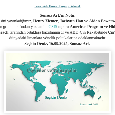
Sonsuz Ark/ Evrensel Çerçeveye Yolculuk
Sonsuz Ark'ın Notu:
isini yayınladığımız,
Henry Ziemer
,
Jaehyun Han
ve
Aidan Powers-
r grubu tarafından yazılan
b
u
CSIS
raporu
Americas Program
ve
Hi
each
tarafından ortaklaşa hazırlanmıştır ve ABD-Çin Rekabetinde Çin'
dünyadaki limanlara yönelik politikalarına odaklanmaktadır.
Seçkin Deniz, 16.09.2025,
Sonsuz Ark