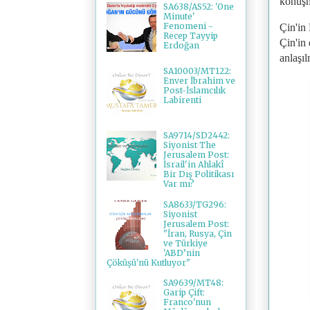
konuşm
SA638/AS52: 'One
Minute'
Fenomeni -
Çin'in
Recep Tayyip
Çin'in
Erdoğan
anlaşıl
SA10003/MT122:
Enver İbrahim ve
Post-İslamcılık
Labirenti
SA9714/SD2442:
Siyonist The
Jerusalem Post:
İsrail'in Ahlakî
Bir Dış Politikası
Var mı?
SA8633/TG296:
Siyonist
Jerusalem Post:
"İran, Rusya, Çin
ve Türkiye
'ABD’nin
Çöküşü'nü Kutluyor"
SA9639/MT48:
Garip Çift:
Franco'nun