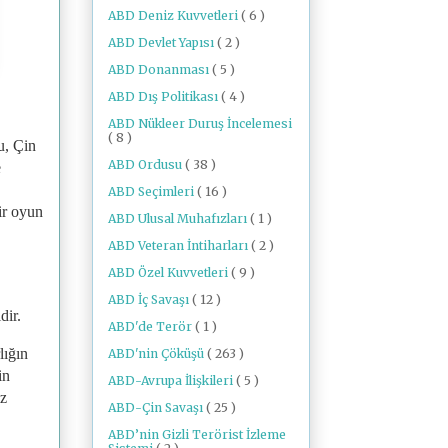
ABD Deniz Kuvvetleri
( 6 )
ABD Devlet Yapısı
( 2 )
ABD Donanması
( 5 )
ABD Dış Politikası
( 4 )
ABD Nükleer Duruş İncelemesi
( 8 )
u, Çin
ABD Ordusu
( 38 )
e
ABD Seçimleri
( 16 )
ir oyun
ABD Ulusal Muhafızları
( 1 )
ABD Veteran İntiharları
( 2 )
ABD Özel Kuvvetleri
( 9 )
ABD İç Savaşı
( 12 )
ldir.
ABD'de Terör
( 1 )
lığın
ABD'nin Çöküşü
( 263 )
in
ABD-Avrupa İlişkileri
( 5 )
iz
ABD-Çin Savaşı
( 25 )
ABD’nin Gizli Terörist İzleme