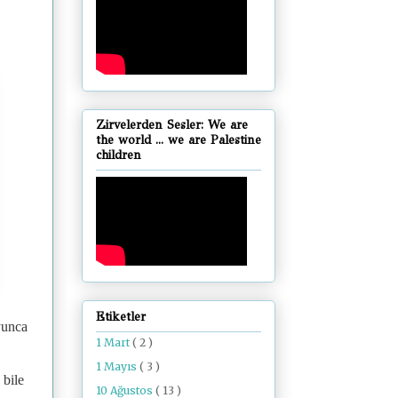
Zirvelerden Sesler: We are
the world ... we are Palestine
children
Etiketler
yunca
1 Mart
( 2 )
1 Mayıs
( 3 )
 bile
10 Ağustos
( 13 )