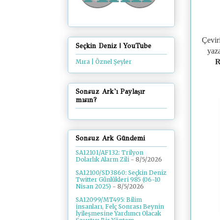
Çevir
Seçkin Deniz | YouTube
yaza
R
Mıra | Öznel Şeyler
Sonsuz Ark'ı Paylaşır
mısın?
Sonsuz Ark Gündemi
SA12101/AF132: Trilyon
Dolarlık Alarm Zili
- 8/5/2026
SA12100/SD3860: Seçkin Deniz
Twitter Günlükleri 985 (06-10
Nisan 2025)
- 8/5/2026
SA12099/MT495: Bilim
insanları, Felç Sonrası Beynin
İyileşmesine Yardımcı Olacak