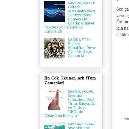
SA9998/MT121:
Caltech
Son çat
Matematikçileri
verici 
19. Yüzyıl Sayı
Bilmecesini
Örümce
Çözdü; Nihayet
"Patterson Varsayımı"
için na
Kanıtlandı
taktikl
SA1001/FT36:
Kaliteli
Günah’tan Öteye
Öyle Bir Geçer
Zaman ki
En Çok Okunan Ark (Tüm
Zamanlar)
SA8633/TG296:
Siyonist
Jerusalem Post:
"İran, Rusya, Çin
ve Türkiye
'ABD’nin
Çöküşü'nü Kutluyor"
Örüm
SA9714/SD2442:
Siyonist The