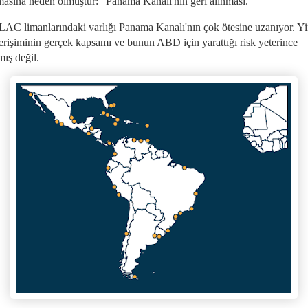
asına neden olmuştur: "Panama Kanalı'nın geri alınması."
 LAC limanlarındaki varlığı Panama Kanalı'nın çok ötesine uzanıyor. Yi
 erişiminin gerçek kapsamı ve bunun ABD için yarattığı risk yeterince
mış değil.