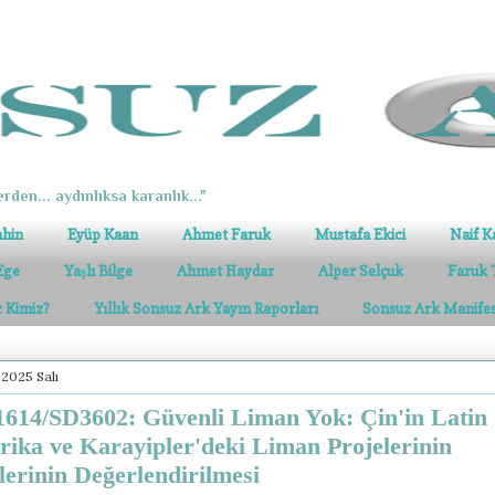
erden... aydınlıksa karanlık..."
ahin
Eyüp Kaan
Ahmet Faruk
Mustafa Ekici
Naif K
Ege
Yaşlı Bilge
Ahmet Haydar
Alper Selçuk
Faruk 
z Kimiz?
Yıllık Sonsuz Ark Yayın Raporları
Sonsuz Ark Manife
 2025 Salı
614/SD3602: Güvenli Liman Yok: Çin'in Latin
ika ve Karayipler'deki Liman Projelerinin
lerinin Değerlendirilmesi