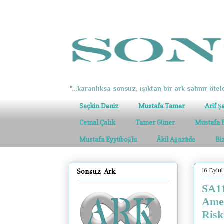
"...karanlıksa sonsuz, ışıktan bir ark salınır ötel
Seçkin Deniz
Mustafa Tamer
Arif Ş
Cemal Çalık
Tamer Güner
Mustafa 
Mustafa Eyyüboğlu
Âkil Ağazâde
Bi
16 Eylül
Sonsuz Ark
SA11
Amer
Risk