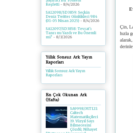
Şaşırtıcı Bir Yöntem
Keşfetti
- 8/4/2026
E
SA12098/SD3859: Seçkin
Deniz Twitter Günlükleri 984
(01-05 Nisan 2025)
- 8/4/2026
Çin, L
SA12097/SD3858: Tevrat'ı
Tanrı mı Yazdı ve Bu Önemli
hızla g
mi?
- 8/3/2026
alarak
derinl
Yıllık Sonsuz Ark Yayın
Raporları
Yıllık Sonsuz Ark Yayın
Raporları
En Çok Okunan Ark
(Hafta)
SA9998/MT121:
Caltech
Matematikçileri
19. Yüzyıl Sayı
Bilmecesini
Çözdü; Nihayet