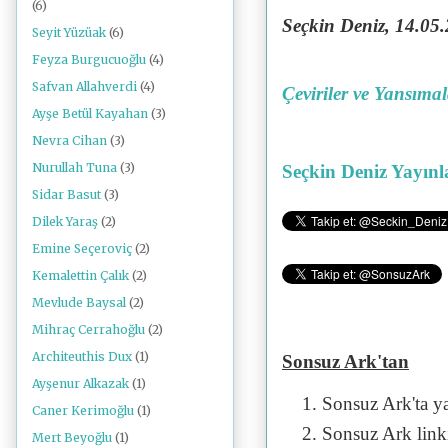
(6)
Seçkin Deniz, 14
.05
Seyit Yüzüak
(6)
Feyza Burgucuoğlu
(4)
Safvan Allahverdi
(4)
Çeviriler ve Yansıma
Ayşe Betül Kayahan
(3)
Nevra Cihan
(3)
Nurullah Tuna
(3)
Seçkin Deniz Yayınl
Sidar Basut
(3)
Dilek Yaraş
(2)
Emine Seçeroviç
(2)
Kemalettin Çalık
(2)
Mevlude Baysal
(2)
Mihraç Cerrahoğlu
(2)
Architeuthis Dux
(1)
Sonsuz Ark'tan
Ayşenur Alkazak
(1)
Sonsuz Ark'ta y
Caner Kerimoğlu
(1)
Sonsuz Ark linki 
Mert Beyoğlu
(1)