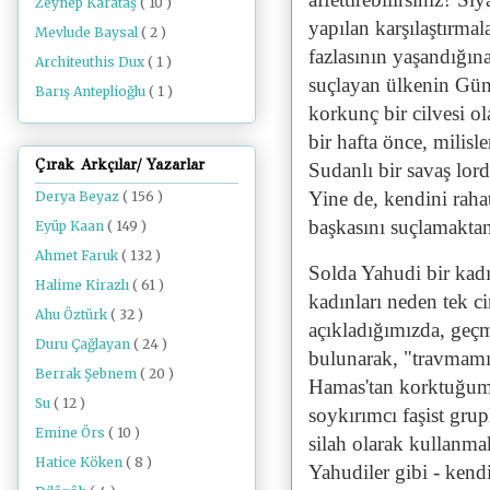
Zeynep Karataş
( 10 )
yapılan karşılaştırma
Mevlude Baysal
( 2 )
fazlasının yaşandığına 
Architeuthis Dux
( 1 )
suçlayan ülkenin Güne
Barış Anteplioğlu
( 1 )
korkunç bir cilvesi o
bir hafta önce, milis
Çırak Arkçılar/ Yazarlar
Sudanlı bir savaş lo
Yine de, kendini raha
Derya Beyaz
( 156 )
başkasını suçlamaktan 
Eyüp Kaan
( 149 )
Ahmet Faruk
( 132 )
Solda Yahudi bir kadı
Halime Kirazlı
( 61 )
kadınları neden tek ci
Ahu Öztürk
( 32 )
açıkladığımızda, geçm
Duru Çağlayan
( 24 )
bulunarak, "travmamız
Berrak Şebnem
( 20 )
Hamas'tan korktuğum
Su
( 12 )
soykırımcı faşist gru
Emine Örs
( 10 )
silah olarak kullanma
Hatice Köken
( 8 )
Yahudiler gibi - kendi