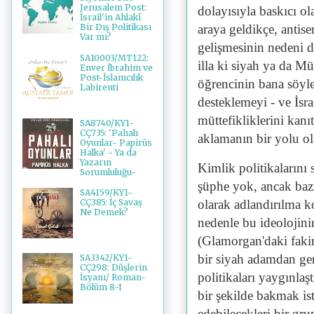
Jerusalem Post:
dolayısıyla baskıcı o
İsrail'in Ahlakî
araya geldikçe, antis
Bir Dış Politikası
Var mı?
gelişmesinin nedeni d
SA10003/MT122:
illa ki siyah ya da M
Enver İbrahim ve
Post-İslamcılık
öğrencinin bana söyled
Labirenti
desteklemeyi - ve İsra
müttefikliklerini kan
SA8740/KY1-
CÇ735: 'Pahalı
aklamanın bir yolu ol
Oyunlar- Papirüs
Halka' - Ya da
Yazarın
Kimlik politikalarını
Sorumluluğu-
şüphe yok, ancak bazıl
SA4159/KY1-
olarak adlandırılma k
CÇ385: İç Savaş
Ne Demek?
nedenle bu ideolojini
(Glamorgan'daki fakir
bir siyah adamdan ger
SA3342/KY1-
CÇ298: Düşlerin
politikaları yaygınla
İsyanı/ Roman-
Bölüm 8-I
bir şekilde bakmak ist
edebilecekleri bir gru