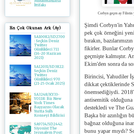
Müslümanlarla
İttifakı
Corbyn geçen ay Filisti
Şimdi Corbyn'in Yahu
En Çok Okunan Ark (Ay)
pek çok örneğini yenid
SA10082/SD2700
bırakın, bazılarımızı
: Seçkin Deniz
Twitter
fikirler. Bunlar Corb
Günlükleri 711
(16-20 Haziran
geçmişte kalmıştır. A
2021)
Ekim'den sonra da son
SA12031/SD3822:
Seçkin Deniz
Twitter
Birincisi, Yahudiler İ
Günlükleri 970
dikkat çektiklerinde 
(21-25 Ocak 2025)
önemsediğiydi. 2018'
SA3248/KY33-
YO118: Bir New
antisemitik olduğuna 
York Times
destekledi ve The Gu
Başyazısı Olarak
Yurtta Sulh
Başka bir azınlığın 
Konseyi Bildirisi
bağnaz olduğuna inandı
SA9714/SD2442:
Siyonist The
bunu yapar mıydı? Sol
Jerusalem Post: