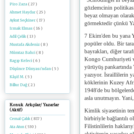
Piro Zaza
( 27 )
gözlemcinin politikası
Ahmet Haydar
( 25 )
beyaz olmayan olarak 
Aykut Seçkiner
( 17 )
görmektedir çünkü Ya
Irmak Elmas
( 16 )
7 Ekim'den bu yana Yah
Adil Çelik
( 13 )
popüler oldu. Bir tara
Mustafa Akdeniz
( 8 )
bayrakları, diğer tara
Mümtaz Bahri
( 8 )
Kongo Cumhuriyeti ve
Ragıp Kefeci
( 6 )
yürüyüş pankartında "T
Düşünce Dünyası'ndan
( 5 )
yazıyor. İsraillilerin
Kâşif M.
( 5 )
köklerinin Kuzey Afr
Billur Dağ
( 2 )
1948'de bu bölgelerd
asla unutmayın. Yani,
Konuk Arkçılar/ Yazarlar
Kimlik siyasetinin tem
(Aktif)
birbiriyle bağlantılı
Cemal Çalık
( 817 )
Filistinlilerin haklar
Ata Atun
( 530 )
aktivitenin yasadışı 