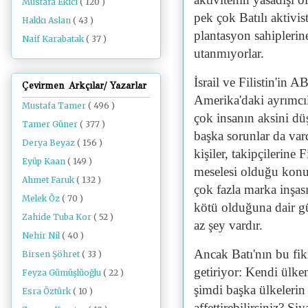
Mustafa Ekici
( 120 )
pek çok Batılı aktivist 
Hakkı Aslan
( 43 )
plantasyon sahiplerine
Naif Karabatak
( 37 )
utanmıyorlar.
İsrail ve Filistin'in 
Çevirmen Arkçılar/ Yazarlar
Amerika'daki ayrımcıl
Mustafa Tamer
( 496 )
çok insanın aksini dü
Tamer Güner
( 377 )
başka sorunlar da vard
Derya Beyaz
( 156 )
kişiler, takipçilerine F
Eyüp Kaan
( 149 )
meselesi olduğu konu
Ahmet Faruk
( 132 )
çok fazla marka inşası
Melek Öz
( 70 )
kötü olduğuna dair g
Zahide Tuba Kor
( 52 )
az şey vardır.
Nehir Nil
( 40 )
Ancak Batı'nın bu fik
Birsen Şöhret
( 33 )
getiriyor: Kendi ülken
Feyza Gümüşlüoğlu
( 22 )
şimdi başka ülkelerin
Esra Öztürk
( 10 )
affettirebilirsiniz? Siy