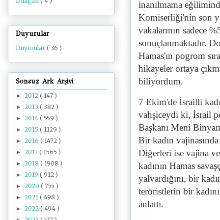
Dilâgâh
( 4 )
inanılmama eğiliminde
Komiserliği'nin son yı
vakalarının sadece %5
Duyurular
sonuçlanmaktadır. Dol
Duyurular
( 36 )
Hamas'ın pogrom sıra
hikayeler ortaya çıkm
biliyordum.
Sonsuz Ark Arşivi
2012
( 147 )
►
7 Ekim'de İsrailli kad
2013
( 382 )
►
vahşiceydi ki, İsrail 
2014
( 559 )
►
Başkanı Meni Binyami
2015
( 1129 )
►
Bir kadın vajinasında 
2016
( 1472 )
►
Diğerleri ise vajina 
2017
( 1565 )
►
2018
( 1908 )
►
kadının Hamas savaşçı
2019
( 912 )
►
yalvardığını, bir kadı
2020
( 755 )
►
teröristlerin bir kad
2021
( 498 )
►
anlattı.
2022
( 494 )
►
2023
( 517 )
►