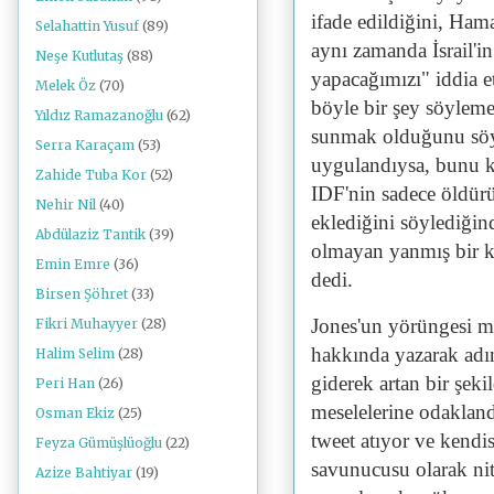
ifade edildiğini, Hama
Selahattin Yusuf
(89)
aynı zamanda İsrail'in
Neşe Kutlutaş
(88)
yapacağımızı" iddia et
Melek Öz
(70)
böyle bir şey söyleme
Yıldız Ramazanoğlu
(62)
sunmak olduğunu söyl
Serra Karaçam
(53)
uygulandıysa, bunu 
Zahide Tuba Kor
(52)
IDF'nin sadece öldür
Nehir Nil
(40)
eklediğini söylediğin
Abdülaziz Tantik
(39)
olmayan yanmış bir ka
Emin Emre
(36)
dedi.
Birsen Şöhret
(33)
Jones'un yörüngesi mod
Fikri Muhayyer
(28)
hakkında yazarak adın
Halim Selim
(28)
giderek artan bir şekil
Peri Han
(26)
meselelerine odaklandı
Osman Ekiz
(25)
tweet atıyor ve kendi
Feyza Gümüşlüoğlu
(22)
savunucusu olarak nite
Azize Bahtiyar
(19)