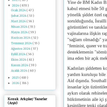
Yine de BM Kadın Biri
2024
( 670 )
▼
kabul etmesi bile 50 
Ocak 2024
( 47 )
yönelik şiddet özel 
Şubat 2024
( 53 )
sorulduğunda, İsraill
Mart 2024
( 56 )
görüntüleri ve tanıkla
Nisan 2024
( 55 )
Mayıs 2024
( 59 )
vajinalarına ilişkin r
Haziran 2024
( 52 )
"sağlam olmadığı" yan
Temmuz 2024
( 55 )
"feminist, queer ve tr
Ağustos 2024
( 57 )
desteklemenin "sömür
Eylül 2024
( 56 )
ima eden bir açık me
Ekim 2024
( 61 )
Kasım 2024
( 59 )
Kadınları şiddetten ko
Aralık 2024
( 60 )
yardım kuruluşu bile
2025
( 610 )
►
Aid dışında. Southall 
2026
( 316 )
►
insanlar için üzüntüle
aykırı olarak rehinele
hükümetinin aile içi 
Konuk Arkçılar/ Yazarlar
(Arşiv)
kesintilere tepki olara