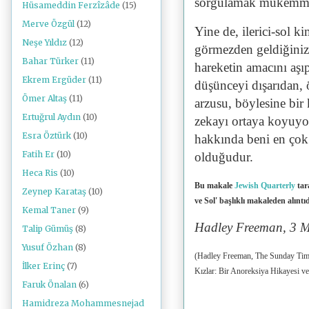
sorgulamak mükemmel
Hüsameddin Ferzîzâde
(15)
Merve Özgül
(12)
Yine de, ilerici-sol kim
Neşe Yıldız
(12)
görmezden geldiğiniz
Bahar Türker
(11)
hareketin amacını aşıp
Ekrem Ergüder
(11)
düşünceyi dışarıdan, 
Ömer Altaş
(11)
arzusu, böylesine bir 
Ertuğrul Aydın
(10)
zekayı ortaya koyuyor
Esra Öztürk
(10)
hakkında beni en çok 
Fatih Er
(10)
olduğudur.
Heca Ris
(10)
Bu makale
Jewish Quarterly
tar
Zeynep Karataş
(10)
ve Sol' başlıklı makaleden alıntıd
Kemal Taner
(9)
Hadley Freeman, 3 
Talip Gümüş
(8)
Yusuf Özhan
(8)
(Hadley Freeman, The Sunday Times
İlker Erinç
(7)
Kızlar: Bir Anoreksiya Hikayesi ve 
Faruk Önalan
(6)
Hamidreza Mohammesnejad