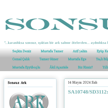
"...karanlıksa sonsuz, ışıktan bir ark salınır ötelerden... aydınlıksa k
Seçkin Deniz
Mustafa Tamer
Arif Şahin
Eyüp K
Cemal Çalık
Tamer Güner
Mustafa Ege
Yaşlı Bi
Mustafa Eyyüboğlu
Âkil Ağazâde
Biz Kimiz?
Yıl
14 Mayıs 2024 Salı
Sonsuz Ark
SA10748/SD3112: 