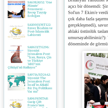
SA638/AS52: 'One
açıcı bir dönemdi: 
Minute'
Fenomeni -
Sol'un 7 Ekim'e verdi
Recep Tayyip
Erdoğan
çok daha fazla şaşırm
gerçekleşmedi), savun
SA10003/MT122:
Enver İbrahim ve
ahlaki üstünlük tasl
Post-İslamcılık
Labirenti
umursayabilirsiniz?)
döneminde de görmü
SA8633/TG296:
Siyonist
Jerusalem Post:
"İran, Rusya, Çin
ve Türkiye
'ABD’nin
Çöküşü'nü Kutluyor"
SA9714/SD2442:
Siyonist The
Jerusalem Post:
İsrail'in Ahlakî
Bir Dış Politikası
Var mı?
SA9639/MT48:
Garip Çift:
Franco'nun