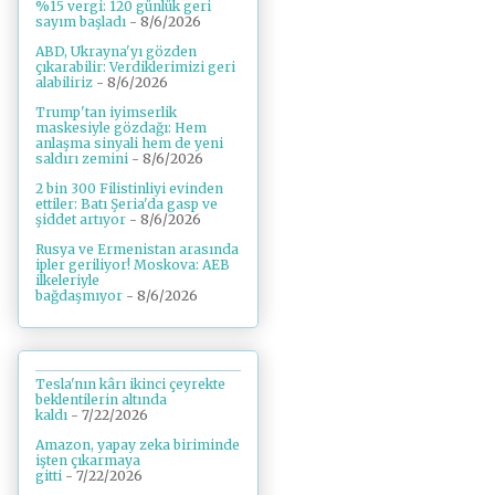
%15 vergi: 120 günlük geri
sayım başladı
- 8/6/2026
ABD, Ukrayna'yı gözden
çıkarabilir: Verdiklerimizi geri
alabiliriz
- 8/6/2026
Trump'tan iyimserlik
maskesiyle gözdağı: Hem
anlaşma sinyali hem de yeni
saldırı zemini
- 8/6/2026
2 bin 300 Filistinliyi evinden
ettiler: Batı Şeria'da gasp ve
şiddet artıyor
- 8/6/2026
Rusya ve Ermenistan arasında
ipler geriliyor! Moskova: AEB
ilkeleriyle
bağdaşmıyor
- 8/6/2026
Tesla'nın kârı ikinci çeyrekte
beklentilerin altında
kaldı
- 7/22/2026
Amazon, yapay zeka biriminde
işten çıkarmaya
gitti
- 7/22/2026