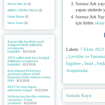
Sonsuz Ark yayı
Merve Nur Ay
(1)
yapan sitelerde 
Nilüfer Dilrûba Yılmaz
(1)
Sonsuz Ark Yayı
Umut Elmas
(1)
için lütfen
tıklay
Yaser Emre
(1)
Başsavcılık harekete geçti:
Ertuğrul Özkök hakkında
soruşturma
Labels:
7 Ekim 2023
başlatıldı
- 8/2/2026
,
Çeviriler ve Yansım
TİP'li milletvekili Sera Kadıgil
hakkında soruşturma
İngiltere
,
İsrail
,
Seçk
başlatıldı
- 8/2/2026
Araştırmalar
Bayrampaşa'da kavgayı
ayırmaya çalışan esnaf
kurşunun isabet etmesi sonucu
öldü
- 8/2/2026
KKTC'de sınır kapısı
yakınında yangın
- 8/2/2026
Sonraki Kayıt
Yol kenarına devrilen otobüste
can pazarı: 15 kişi
yaralandı
- 8/2/2026