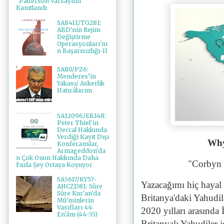
"Patterson Varsayımı"
Kanıtlandı
SA8411/TG281:
ABD'nin Rejim
Değiştirme
Operasyonları'nı
n Başarısızlığı-II
SA80/PZ6:
Menderes’in
Yakası/ Askerlik
Hatırâlarım
SA12096/EK148:
Peter Thiel'in
Deccal Hakkında
Verdiği Kayıt Dışı
Why
Konferanslar,
Armageddon'da
n Çok Onun Hakkında Daha
"Corbyn 
Fazla Şey Ortaya Koyuyor
SA5617/KY57-
Yazacağımı hiç hayal
AHCZD81: Sûre
Sûre Kur'an'da
Britanya'daki Yahudil
Mü'minlerin
Vasıfları 44:
2020 yılları arasında 
En'âm (44-55)
Britanyalı Yahudiler 