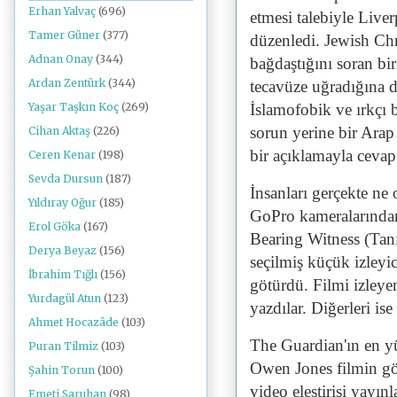
Erhan Yalvaç
(696)
etmesi talebiyle Live
Tamer Güner
(377)
düzenledi. Jewish Chr
Adnan Onay
(344)
bağdaştığını soran bi
Ardan Zentürk
(344)
tecavüze uğradığına da
İslamofobik ve ırkçı bi
Yaşar Taşkın Koç
(269)
sorun yerine bir Ara
Cihan Aktaş
(226)
bir açıklamayla cevap 
Ceren Kenar
(198)
Sevda Dursun
(187)
İnsanları gerçekte ne
Yıldıray Oğur
(185)
GoPro kameralarından 
Erol Göka
(167)
Bearing Witness (Tanık
Derya Beyaz
(156)
seçilmiş küçük izleyi
İbrahim Tığlı
(156)
götürdü. Filmi izleyen
Yurdagül Atun
(123)
yazdılar. Diğerleri ise 
Ahmet Hocazâde
(103)
The Guardian'ın en yük
Puran Tilmiz
(103)
Owen Jones filmin gös
Şahin Torun
(100)
video eleştirisi yayın
Emeti Saruhan
(98)