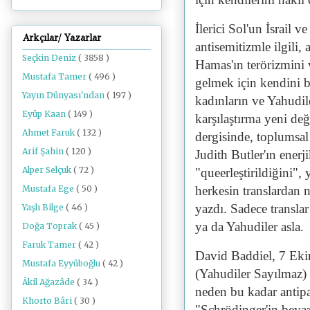
İlerici Sol'un İsrail v
Arkçılar/ Yazarlar
antisemitizmle ilgili,
Seçkin Deniz
( 3858 )
Hamas'ın terörizmini 
Mustafa Tamer
( 496 )
gelmek için kendini b
Yayın Dünyası'ndan
( 197 )
kadınların ve Yahudile
Eyüp Kaan
( 149 )
karşılaştırma yeni de
Ahmet Faruk
( 132 )
dergisinde, toplumsal 
Arif Şahin
( 120 )
Judith Butler'ın enerj
Alper Selçuk
( 72 )
"queerleştirildiğini",
Mustafa Ege
( 50 )
herkesin translardan 
yazdı. Sadece translar
Yaşlı Bilge
( 46 )
ya da Yahudiler asla.
Doğa Toprak
( 45 )
Faruk Tamer
( 42 )
David Baddiel, 7 Eki
Mustafa Eyyüboğlu
( 42 )
(Yahudiler Sayılmaz) a
Âkil Ağazâde
( 34 )
neden bu kadar antipat
Khorto Bâri
( 30 )
"Schrödinger'in beyazl