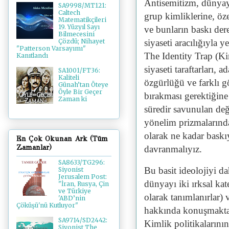
Antisemitizm, dünyayı
SA9998/MT121:
Caltech
grup kimliklerine, öze
Matematikçileri
19. Yüzyıl Sayı
ve bunların baskı der
Bilmecesini
siyaseti aracılığıyla 
Çözdü; Nihayet
"Patterson Varsayımı"
The Identity Trap (Ki
Kanıtlandı
siyaseti taraftarları, 
SA1001/FT36:
Kaliteli
özgürlüğü ve farklı gö
Günah’tan Öteye
Öyle Bir Geçer
bırakması gerektiğine
Zaman ki
süredir savunulan değe
yönelim prizmalarında
olarak ne kadar baskıy
En Çok Okunan Ark (Tüm
Zamanlar)
davranmalıyız.
SA8633/TG296:
Bu basit ideolojiyi da
Siyonist
Jerusalem Post:
dünyayı iki ırksal kat
"İran, Rusya, Çin
ve Türkiye
olarak tanımlanırlar) v
'ABD’nin
Çöküşü'nü Kutluyor"
hakkında konuşmaktan
SA9714/SD2442:
Kimlik politikalarının
Siyonist The