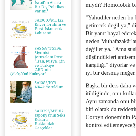
İsrail'in Ahlakî
miydi? Homofobik bir 
Bir Dış Politikası
Var mı?
"Yahudiler neden bu 
SA10003/MT122:
Enver İbrahim ve
getirecek değil ya," d
Post-İslamcılık
Bir yanıt hayal edere
Labirenti
neden Muhafazakârlara
değiller ya." Ama su
SA8633/TG296:
Siyonist
düşündükleri antise
Jerusalem Post:
"İran, Rusya, Çin
karşıtlığı" diyorlar 
ve Türkiye
'ABD’nin
iyi bir dersmiş meğer.
Çöküşü'nü Kutluyor"
SA1083/KY9-
Başka bir ders daha va
NK42: Yoruldum...
itildiğinde, onu kull
Aynı zamanda onu bi
biri olarak da reddet
SA10293/MT182:
Japonya'nın Seks
Corbyn döneminin Pan
Kültürü
Hakkındaki
kontrol edilemeyeceği
Gerçekler