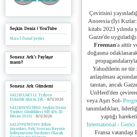
Çevirisini yayınladı
Anorexia (İyi Kızlar
kitabı 2023 yılında
Seçkin Deniz | YouTube
Gazze'de uyguladığı
Mıra | Öznel Şeyler
Freeman
'a aittir
doğasına odaklanarak,
Sonsuz Ark'ı Paylaşır
propagandalarıyla
mısın?
Yahudilerin ne tür 
anlaşılması açısından
tanıtan, ancak Gazz
Sonsuz Ark Gündemi
UnHerd'den çevirerek
SA12101/AF132: Trilyon
Dolarlık Alarm Zili
- 8/5/2026
veya Aşırı Sol-
Progre
tanımladıkları, lider
SA12100/SD3860: Seçkin Deniz
Twitter Günlükleri 985 (06-10
yaptığı hareket
Nisan 2025)
- 8/5/2026
International - Geric
SA12099/MT495: Bilim
insanları, Felç Sonrası Beynin
Fransa vatandaşı E
İyileşmesine Yardımcı Olacak