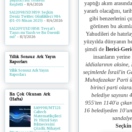
Şaşırtıcı Bir Yöntem
yaptığı akım arasında
Keşfetti
- 8/4/2026
yararlı olacağını, ta
SA12098/SD3859: Seçkin
Deniz Twitter Günlükleri 984
gibi benzerlerini ç
(01-05 Nisan 2025)
- 8/4/2026
görünen bu akımla
SA12097/SD3858: Tevrat'ı
Tanrı mı Yazdı ve Bu Önemli
Yahudileri de hatır
mi?
- 8/3/2026
yüzyılda dünyanın her
şimdi de
İlerici-Ger
insanların yerine
Yıllık Sonsuz Ark Yayın
Raporları
iddialarının aksine, 
Yıllık Sonsuz Ark Yayın
seçimlerde İsrail'in G
Raporları
Muhafazakar Parti ü
birinci parti olar
En Çok Okunan Ark
belediye sayısını 
(Hafta)
955'ten 1140'a çıka
SA9998/MT121:
16 belediyeden 10'un
Caltech
Matematikçileri
sandalye
19. Yüzyıl Sayı
Bilmecesini
Seçkin
Çözdü; Nihayet