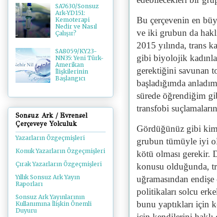
SA7630/Sonsuz
Ark-YD151:
Bu çerçevenin en büyü
Kemoterapi
Nedir ve Nasıl
ve iki grubun da hakl
Çalışır?
2015 yılında, trans ka
SA8059/KY23-
gibi biyolojik kadınl
NN35: Yeni Türk-
Amerikan
gerektiğini savunan t
İlişkilerinin
Başlangıcı
başladığımda anladım
sürede öğrendiğim gib
transfobi suçlamaları
Sonsuz Ark / Evrensel
Çerçeveye Yolculuk
Gördüğünüz gibi kimli
Yazarların Özgeçmişleri
grubun tümüyle iyi ol
Konuk Yazarların Özgeçmişleri
kötü olması gerekir. D
Çırak Yazarların Özgeçmişleri
konusu olduğunda, tra
Yıllık Sonsuz Ark Yayın
uğramasından endişe 
Raporları
politikaları solcu erk
Sonsuz Ark Yayınlarının
bunu yaptıkları için k
Kullanımına İlişkin Önemli
Duyuru
için kendilerini haklı 