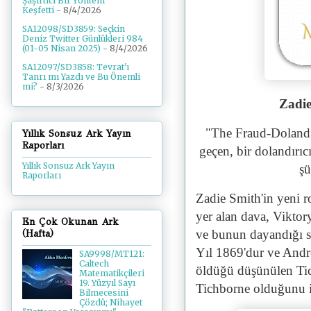
Şaşırtıcı Bir Yöntem
Keşfetti
- 8/4/2026
SA12098/SD3859: Seçkin
Deniz Twitter Günlükleri 984
(01-05 Nisan 2025)
- 8/4/2026
SA12097/SD3858: Tevrat'ı
Tanrı mı Yazdı ve Bu Önemli
mi?
- 8/3/2026
Zadie
"The Fraud-D
olandı
Yıllık Sonsuz Ark Yayın
Raporları
geçen, bir d
olandırıc
Yıllık Sonsuz Ark Yayın
şü
Raporları
Zadie Smith'in yeni 
yer alan dava, Viktor
En Çok Okunan Ark
ve bunun dayandığı su
(Hafta)
Yıl 1869'dur ve Andr
SA9998/MT121:
Caltech
öldüğü düşünülen Tic
Matematikçileri
19. Yüzyıl Sayı
Tichborne olduğunu i
Bilmecesini
Çözdü; Nihayet