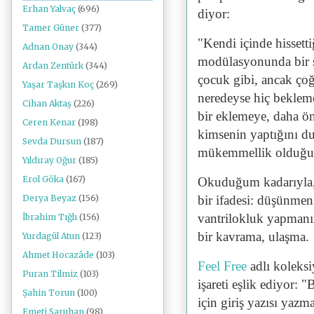
Erhan Yalvaç
(696)
diyor:
Tamer Güner
(377)
"Kendi içinde hissetti
Adnan Onay
(344)
modülasyonunda bir ş
Ardan Zentürk
(344)
çocuk gibi, ancak çoğ
Yaşar Taşkın Koç
(269)
neredeyse hiç beklem
Cihan Aktaş
(226)
bir eklemeye, daha ö
Ceren Kenar
(198)
kimsenin yaptığını d
Sevda Dursun
(187)
mükemmellik olduğu
Yıldıray Oğur
(185)
Erol Göka
(167)
Okuduğum kadarıyla, 
bir ifadesi: düşünme
Derya Beyaz
(156)
vantrilokluk yapmanın
İbrahim Tığlı
(156)
bir kavrama, ulaşma.
Yurdagül Atun
(123)
Ahmet Hocazâde
(103)
Feel Free
adlı koleksi
Puran Tilmiz
(103)
işareti eşlik ediyor: 
Şahin Torun
(100)
için giriş yazısı yazm
Emeti Saruhan
(98)