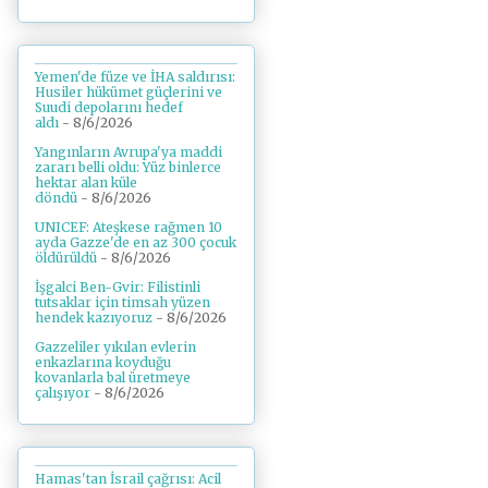
Yemen'de füze ve İHA saldırısı:
Husiler hükümet güçlerini ve
Suudi depolarını hedef
aldı
- 8/6/2026
Yangınların Avrupa'ya maddi
zararı belli oldu: Yüz binlerce
hektar alan küle
döndü
- 8/6/2026
UNICEF: Ateşkese rağmen 10
ayda Gazze'de en az 300 çocuk
öldürüldü
- 8/6/2026
İşgalci Ben-Gvir: Filistinli
tutsaklar için timsah yüzen
hendek kazıyoruz
- 8/6/2026
Gazzeliler yıkılan evlerin
enkazlarına koyduğu
kovanlarla bal üretmeye
çalışıyor
- 8/6/2026
Hamas'tan İsrail çağrısı: Acil