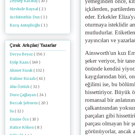
yemeğinden önce, kit
Zeynep Karataş
( 10 )
içkilerden, partilerde
Mevlude Baysal
( 2 )
eder. Erkekler Eliza'y
Architeuthis Dux
( 1 )
oturmaya isteklidir a
Barış Anteplioğlu
( 1 )
mutludurlar. Etiketle
yayıncıları ve yazarlar
Çırak Arkçılar/ Yazarlar
Ainsworth'un kızı Em
Derya Beyaz
( 156 )
şeker veriyor, bir tan
Eyüp Kaan
( 149 )
önünde kendisi yiyor. 
Ahmet Faruk
( 132 )
kaygılarından biri, o
Halime Kirazlı
( 61 )
eğilimi ise, bu bölüml
Ahu Öztürk
( 32 )
hissettiriyor. Büyük ö
Duru Çağlayan
( 24 )
romansal bir anlatının
Berrak Şebnem
( 20 )
çalkantısından yoksun
Su
( 12 )
parçaları gibi hissett
Emine Örs
( 10 )
parçası olmayan bir ş
Hatice Köken
( 8 )
görünüyorlar, ancak a