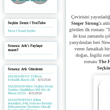
Çevirisini yayınladığ
Steger Strong
'a aitt
Seçkin Deniz | YouTube
görülen
ilk romanı
"T
Mıra | Öznel Şeyler
ile
kısa zamanda çok 
yarıyılından beri New 
Sonsuz Ark'ı Paylaşır
veren
Jamaikalı bi
mısın?
doğan,
İngiliz ro
romanı
The F
Seçkin
Sonsuz Ark Gündemi
SA12101/AF132: Trilyon
Dolarlık Alarm Zili
- 8/5/2026
SA12100/SD3860: Seçkin Deniz
Twitter Günlükleri 985 (06-10
Nisan 2025)
- 8/5/2026
SA12099/MT495: Bilim
insanları, Felç Sonrası Beynin
İyileşmesine Yardımcı Olacak