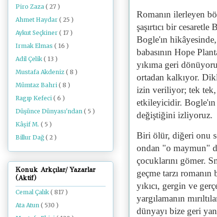
Piro Zaza
( 27 )
Romanın ilerleyen bö
Ahmet Haydar
( 25 )
şaşırtıcı bir cesaretl
Aykut Seçkiner
( 17 )
Bogle'ın hikâyesinde,
Irmak Elmas
( 16 )
babasının Hope Plant
Adil Çelik
( 13 )
yıkıma geri dönüyoruz
Mustafa Akdeniz
( 8 )
ortadan kalkıyor. Di
Mümtaz Bahri
( 8 )
izin veriliyor; tek tek
Ragıp Kefeci
( 6 )
etkileyicidir. Bogle'ın
Düşünce Dünyası'ndan
( 5 )
değiştiğini izliyoruz.
Kâşif M.
( 5 )
Biri ölür, diğeri onu
Billur Dağ
( 2 )
ondan "o maymun" diye
çocuklarını gömer. S
Konuk Arkçılar/ Yazarlar
geçme tarzı romanın ba
(Aktif)
yıkıcı, gergin ve gerç
Cemal Çalık
( 817 )
yargılamanın mırıltıla
Ata Atun
( 530 )
dünyayı bize geri yans