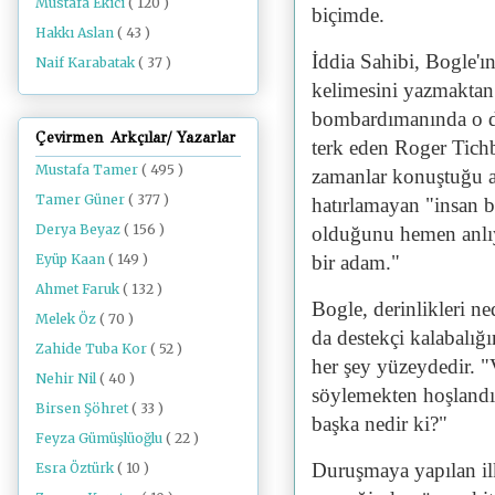
Mustafa Ekici
( 120 )
biçimde.
Hakkı Aslan
( 43 )
İddia Sahibi, Bogle'ı
Naif Karabatak
( 37 )
kelimesini yazmaktan
bombardımanında o da
Çevirmen Arkçılar/ Yazarlar
terk eden Roger Tichb
Mustafa Tamer
( 495 )
zamanlar konuştuğu ak
Tamer Güner
( 377 )
hatırlamayan "insan b
Derya Beyaz
( 156 )
olduğunu hemen anlıy
Eyüp Kaan
( 149 )
bir adam."
Ahmet Faruk
( 132 )
Bogle, derinlikleri n
Melek Öz
( 70 )
da destekçi kalabalığ
Zahide Tuba Kor
( 52 )
her şey yüzeydedir. 
Nehir Nil
( 40 )
söylemekten hoşlandığ
Birsen Şöhret
( 33 )
başka nedir ki?"
Feyza Gümüşlüoğlu
( 22 )
Duruşmaya yapılan ilk
Esra Öztürk
( 10 )