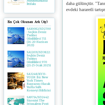
Müslümanlarla
daha gülünçtür. "Tanr
İttifakı
evdeki hararetli tartı
En Çok Okunan Ark (Ay)
SA10082/SD2700
: Seçkin Deniz
Twitter
Günlükleri 711
(16-20 Haziran
2021)
SA12031/SD3822:
Seçkin Deniz
Twitter
Günlükleri 970
(21-25 Ocak 2025)
SA3248/KY33-
YO118: Bir New
York Times
Başyazısı Olarak
Yurtta Sulh
Konseyi Bildirisi
SA9714/SD2442:
Siyonist The
Jerusalem Post: