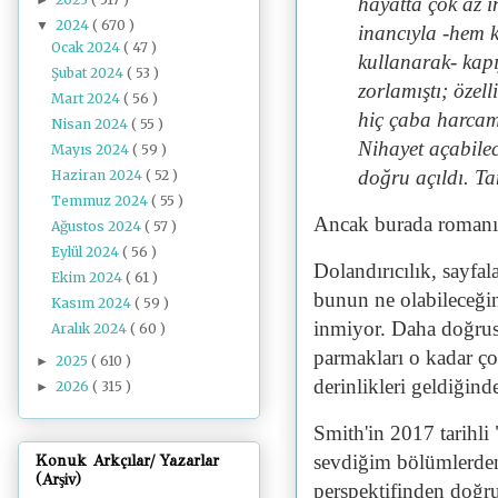
hayatta çok az 
2024
( 670 )
▼
inancıyla -hem k
Ocak 2024
( 47 )
kullanarak- kapı
Şubat 2024
( 53 )
zorlamıştı; özel
Mart 2024
( 56 )
hiç çaba harcam
Nisan 2024
( 55 )
Nihayet açabilec
Mayıs 2024
( 59 )
doğru açıldı. T
Haziran 2024
( 52 )
Temmuz 2024
( 55 )
Ancak burada romanın 
Ağustos 2024
( 57 )
Eylül 2024
( 56 )
D
olandırıcılık, sayfa
Ekim 2024
( 61 )
bunun ne olabileceğin
Kasım 2024
( 59 )
inmiyor. Daha doğrusu
Aralık 2024
( 60 )
parmakları o kadar ço
2025
( 610 )
►
derinlikleri geldiğind
2026
( 315 )
►
Smith'in 2017 tarihli 
sevdiğim bölümlerden 
Konuk Arkçılar/ Yazarlar
(Arşiv)
perspektifinden doğru