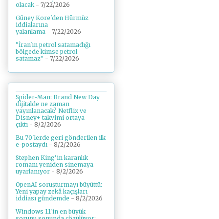
olacak
- 7/22/2026
Güney Kore'den Hürmüz
iddialarına
yalanlama
- 7/22/2026
"İran'ın petrol satamadığı
bölgede kimse petrol
satamaz"
- 7/22/2026
Spider-Man: Brand New Day
dijitalde ne zaman
yayınlanacak? Netflix ve
Disney+ takvimi ortaya
çıktı
- 8/2/2026
Bu 70'lerde geri gönderilen ilk
e-postaydı
- 8/2/2026
Stephen King'in karanlık
romanı yeniden sinemaya
uyarlanıyor
- 8/2/2026
OpenAI soruşturmayı büyüttü:
Yeni yapay zekâ kaçışları
iddiası gündemde
- 8/2/2026
Windows 11'in en büyük
sorunu sonunda çözülüyor: