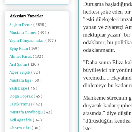
Duruşma başladığında
herkesi şoke eden bir 
Arkçılar/ Yazarlar
"eski dilekçeleri imzal
Seçkin Deniz
( 3858 )
yapan ve ziyaretçi Am
Mustafa Tamer
( 495 )
mektuplar yazan" bir 
Yayın Dünyası'ndan
( 197 )
odaklanır; bu politik
Eyüp Kaan
( 149 )
odaklanmadır.
Ahmet Faruk
( 132 )
"Daha sonra Eliza kal
Arif Şahin
( 120 )
büyüleyici bir yönünü
Alper Selçuk
( 72 )
veremedi.... Hayatın
Mustafa Ege
( 50 )
dinlemeye bu kadar m
Yaşlı Bilge
( 46 )
Doğa Toprak
( 45 )
Mahkeme sürecinin g
Faruk Tamer
( 42 )
duyacak kadar şüpheci
Mustafa Eyyüboğlu
( 42 )
arasında," diye düşünü
"dürüstlüğün kendisi 
Âkil Ağazâde
( 34 )
ister.
Khorto Bâri
( 30 )