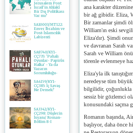
Jerusalem Post:
ana karakter düzenine
İsrail'in Ahlakî
Bir Dış Politikası
bir ağ gibidir. Eliza,
Var mı?
Bir zamanlar şimdi öl
SA10003/MT122:
Enver İbrahim ve
William'ın eski sevgil
Post-İslamcılık
Labirenti
Eliza'dır). Şimdi onun
ve davranan Sarah var
SA8740/KY1-
Sarah ve William önüm
CÇ735: 'Pahalı
törenle evlenmeye haz
Oyunlar- Papirüs
Halka' - Ya da
Yazarın
Eliza'yla ilk tanıştığ
Sorumluluğu-
neredeyse tüm büyük 
SA4159/KY1-
CÇ385: İç Savaş
bilgilidir, çoğunlukla 
Ne Demek?
sessiz bir gözlemci ol
konusundaki saçma gi
SA3342/KY1-
CÇ298: Düşlerin
Romanın başında, Ai
İsyanı/ Roman-
Bölüm 8-I
başlıyor, daha önce h
ne Restorasyon dönem