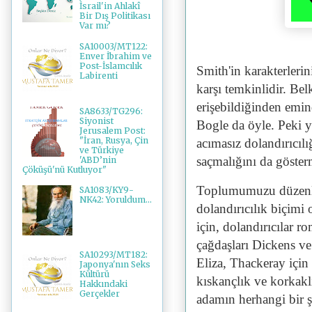
İsrail'in Ahlakî
Bir Dış Politikası
Var mı?
SA10003/MT122:
Enver İbrahim ve
Post-İslamcılık
Smith'in karakterlerini
Labirenti
karşı temkinlidir. Bel
erişebildiğinden emind
SA8633/TG296:
Siyonist
Bogle da öyle. Peki y
Jerusalem Post:
"İran, Rusya, Çin
acımasız dolandırıcıl
ve Türkiye
saçmalığını da göste
'ABD’nin
Çöküşü'nü Kutluyor"
Toplumumuzu düzenley
SA1083/KY9-
NK42: Yoruldum...
dolandırıcılık biçimi 
için, dolandırıcılar r
çağdaşları Dickens v
SA10293/MT182:
Eliza, Thackeray için
Japonya'nın Seks
Kültürü
kıskançlık ve korkakl
Hakkındaki
Gerçekler
adamın herhangi bir