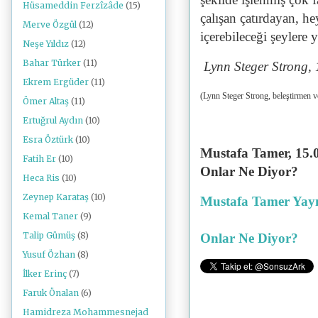
Hüsameddin Ferzîzâde
(15)
çalışan çatırdayan, he
Merve Özgül
(12)
içerebileceği şeylere
Neşe Yıldız
(12)
Bahar Türker
(11)
Lynn Steger Strong, 
Ekrem Ergüder
(11)
(Lynn Steger Strong, beleştirmen v
Ömer Altaş
(11)
Ertuğrul Aydın
(10)
Esra Öztürk
(10)
Mustafa Tamer, 15.0
Fatih Er
(10)
Onlar Ne Diyor?
Heca Ris
(10)
Zeynep Karataş
(10)
Mustafa Tamer Yayı
Kemal Taner
(9)
Talip Gümüş
(8)
Onlar Ne Diyor?
Yusuf Özhan
(8)
İlker Erinç
(7)
Faruk Önalan
(6)
Hamidreza Mohammesnejad