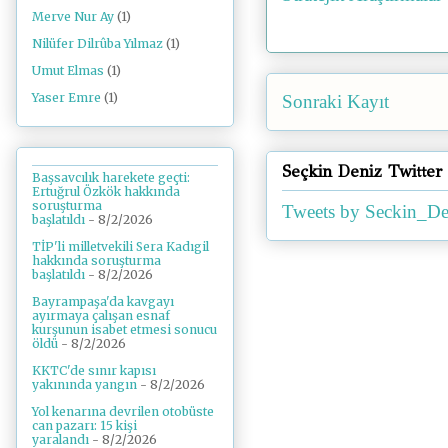
Merve Nur Ay
(1)
Nilüfer Dilrûba Yılmaz
(1)
Umut Elmas
(1)
Yaser Emre
(1)
Sonraki Kayıt
Seçkin Deniz Twitter
Başsavcılık harekete geçti:
Ertuğrul Özkök hakkında
soruşturma
Tweets by Seckin_De
başlatıldı
- 8/2/2026
TİP'li milletvekili Sera Kadıgil
hakkında soruşturma
başlatıldı
- 8/2/2026
Bayrampaşa'da kavgayı
ayırmaya çalışan esnaf
kurşunun isabet etmesi sonucu
öldü
- 8/2/2026
KKTC'de sınır kapısı
yakınında yangın
- 8/2/2026
Yol kenarına devrilen otobüste
can pazarı: 15 kişi
yaralandı
- 8/2/2026