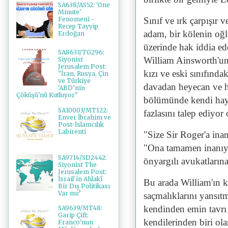
SA638/AS52: 'One
Minute'
Sınıf ve ırk çarpışır 
Fenomeni -
Recep Tayyip
adam, bir kölenin oğl
Erdoğan
üzerinde hak iddia ed
SA8633/TG296:
William Ainsworth'un 
Siyonist
Jerusalem Post:
kızı ve eski sınıfında
"İran, Rusya, Çin
ve Türkiye
davadan heyecan ve h
'ABD’nin
Çöküşü'nü Kutluyor"
bölümünde kendi haya
SA10003/MT122:
fazlasını talep ediyor 
Enver İbrahim ve
Post-İslamcılık
Labirenti
"Size Sir Roger'a ina
"Ona tamamen inanıyor
SA9714/SD2442:
önyargılı avukatlarına
Siyonist The
Jerusalem Post:
İsrail'in Ahlakî
Bu arada William'ın k
Bir Dış Politikası
Var mı?
saçmalıklarını yansı
kendinden emin tavrı 
SA9639/MT48:
Garip Çift:
kendilerinden biri ol
Franco'nun