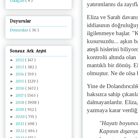
Dilâgâh
( 4 )
yatırımlarını da zayıfl
Eliza ve Sarah davanın
Duyurular
iddiasının doğruluğuy
Duyurular
( 36 )
ilgilenmeye başlar. "
kusursuzdu... aşkın 
ateşli hislerini biliy
Sonsuz Ark Arşivi
kontrolü altında olan 
2012
( 147 )
►
mantıklı bir dönüş. E
2013
( 382 )
►
olmuştur. Ne de olsa 
2014
( 559 )
►
2015
( 1129 )
►
Yine de
D
olandırıcıl
2016
( 1472 )
►
haksızca sahip çıkanla
2017
( 1565 )
►
dalmayanlardır. Eliza
2018
( 1908 )
►
yazmaya karar verdiğ
2019
( 912 )
►
2020
( 755 )
►
"Hayatı boyunca 
2021
( 498 )
►
Kapının dışarıya
2022
( 494 )
►
2023
( 517 )
►