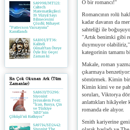
O bir romancı!"
SA9998/MT121:
Caltech
Matematikçileri
Romancının rolü hakk
19. Yüzyıl Sayı
Bilmecesini
kadar davanın da merk
Çözdü; Nihayet
"Patterson Varsayımı"
sahteliği ile boğuşuy
Kanıtlandı
"Artık benimki gibi r
SA1001/FT36:
duymuyor olabiliriz,
Kaliteli
Günah’tan Öteye
kategorinin tamamı bi
Öyle Bir Geçer
Zaman ki
Makale, roman yazma
çıkarmaya benzetiyor: 
sömürmek. Kimin bir 
En Çok Okunan Ark (Tüm
Zamanlar)
Kimin kimi ve ne pah
SA8633/TG296:
soruları, Viktorya dö
Siyonist
Jerusalem Post:
anlattıkları hikâyeler
"İran, Rusya, Çin
ve Türkiye
romanda ele alıyor.
'ABD’nin
Çöküşü'nü Kutluyor"
Smith kariyerine gen
SA9714/SD2442:
olarak başladı ve The
Siyonist The