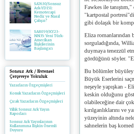
SA7630/Sonsuz
Fawkes ile tanıştım," 
Ark-YD151:
Kemoterapi
"kartpostal portresi"d
Nedir ve Nasıl
Çalışır?
gibi dolaşık bir komp
SA8059/KY23-
Eliza romanlarından b
NN35: Yeni Türk-
Amerikan
sorguladığında, Willi
İlişkilerinin
Başlangıcı
duymaya tenezzül etme
gördüğünü söyler. "E
Bu bölümler büyüleyi
Sonsuz Ark / Evrensel
Çerçeveye Yolculuk
Büyük Eserlerini saçm
Yazarların Özgeçmişleri
neşeyle yapışkan - El
Konuk Yazarların Özgeçmişleri
keskin olduğunu göste
olabileceğine dair çok
Çırak Yazarların Özgeçmişleri
kırılganlıklarını ve 
Yıllık Sonsuz Ark Yayın
Raporları
yüzeyinin altında nele
Sonsuz Ark Yayınlarının
sahnelerin baş komedi
Kullanımına İlişkin Önemli
Duyuru