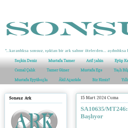
"...karanlıksa sonsuz, ışıktan bir ark salınır ötelerden... aydınlıksa k
Seçkin Deniz
Mustafa Tamer
Arif Şahin
Eyüp K
Cemal Çalık
Tamer Güner
Mustafa Ege
Yaşlı Bi
Mustafa Eyyüboğlu
Âkil Ağazâde
Biz Kimiz?
Yıl
15 Mart 2024 Cuma
Sonsuz Ark
SA10635/MT246: 
Başlıyor