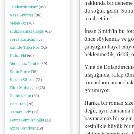
hakkında bir deneme 
Selahattin Yusuf
(89)
da soğuk geldi. Sonu
Neşe Kutlutaş
(88)
tercih ettim."
Melek Öz
(70)
İnsan Smith'in bu fotoğ
Yıldız Ramazanoğlu
(62)
önce söylenmiş ve gö
Serra Karaçam
(53)
çalıştığını hayal edi
Zahide Tuba Kor
(52)
beklenmedik, riskli; 
Nehir Nil
(40)
Abdülaziz Tantik
(39)
Yine de
D
olandırıcılı
Emin Emre
(36)
ulaştığında, kitap tüm ç
Birsen Şöhret
(33)
romanların amacı hakk
Fikri Muhayyer
(28)
görünüyor.
Halim Selim
(28)
Harika bir roman size 
Peri Han
(26)
değil, aynı zamanda bir
Osman Ekiz
(25)
kavranamaz bir şeyin 
Feyza Gümüşlüoğlu
(22)
kesinlikle büyük bir
Azize Bahtiyar
(19)
şekilde işlenmiş çok 