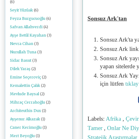
(6)
Seyit Yüzüak
(6)
Sonsuz Ark'tan
Feyza Burgucuoğlu
(4)
Safvan Allahverdi
(4)
Ayşe Betül Kayahan
(3)
Sonsuz Ark'ta y
Nevra Cihan
(3)
Sonsuz Ark linki 
Nurullah Tuna
(3)
Sonsuz Ark yayı
Sidar Basut
(3)
yapan sitelerde 
Dilek Yaraş
(2)
Sonsuz Ark Yayı
Emine Seçeroviç
(2)
için lütfen
tıklay
Kemalettin Çalık
(2)
Mevlude Baysal
(2)
Mihraç Cerrahoğlu
(2)
Architeuthis Dux
(1)
Labels:
Afrika
,
Çevi
Ayşenur Alkazak
(1)
Tamer
,
Onlar Ne Di
Caner Kerimoğlu
(1)
Mert Beyoğlu
(1)
Stratejik Araştırmalar