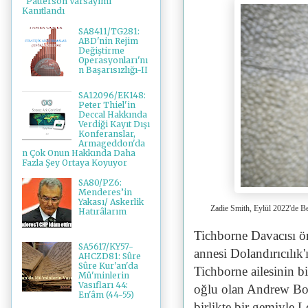
"Patterson Varsayımı"
Kanıtlandı
SA8411/TG281:
ABD'nin Rejim
Değiştirme
Operasyonları'nı
n Başarısızlığı-II
SA12096/EK148:
Peter Thiel'in
Deccal Hakkında
Verdiği Kayıt Dışı
Konferanslar,
Armageddon'da
n Çok Onun Hakkında Daha
Fazla Şey Ortaya Koyuyor
SA80/PZ6:
Menderes’in
Yakası/ Askerlik
Zadie Smith, Eylül 2022
Hatırâlarım
Tichborne Davacısı ön
SA5617/KY57-
annesi
D
olandırıcılık
AHCZD81: Sûre
Sûre Kur'an'da
Tichborne ailesinin bi
Mü'minlerin
Vasıfları 44:
oğlu olan Andrew Bog
En'âm (44-55)
birlikte bir gemiyle 