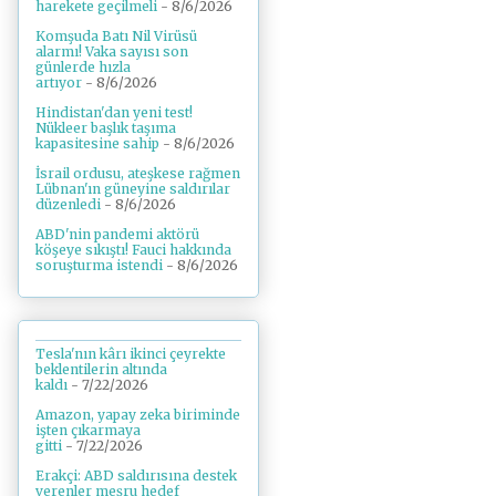
harekete geçilmeli
- 8/6/2026
Komşuda Batı Nil Virüsü
alarmı! Vaka sayısı son
günlerde hızla
artıyor
- 8/6/2026
Hindistan'dan yeni test!
Nükleer başlık taşıma
kapasitesine sahip
- 8/6/2026
İsrail ordusu, ateşkese rağmen
Lübnan'ın güneyine saldırılar
düzenledi
- 8/6/2026
ABD'nin pandemi aktörü
köşeye sıkıştı! Fauci hakkında
soruşturma istendi
- 8/6/2026
Tesla'nın kârı ikinci çeyrekte
beklentilerin altında
kaldı
- 7/22/2026
Amazon, yapay zeka biriminde
işten çıkarmaya
gitti
- 7/22/2026
Erakçi: ABD saldırısına destek
verenler meşru hedef