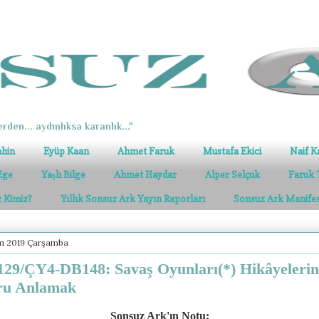
erden... aydınlıksa karanlık..."
ahin
Eyüp Kaan
Ahmet Faruk
Mustafa Ekici
Naif K
Ege
Yaşlı Bilge
Ahmet Haydar
Alper Selçuk
Faruk 
z Kimiz?
Yıllık Sonsuz Ark Yayın Raporları
Sonsuz Ark Manife
ım 2019 Çarşamba
29/ÇY4-DB148: Savaş Oyunları(*) Hikâyelerin
ru Anlamak
Sonsuz Ark'ın Notu: