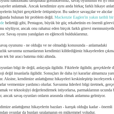
oyunu hakkındaki tartışmada gördüklerimiz, savaş oyununun en iyi ol
ikayeler anlatmak. Ancak kendimize aynı anda birkaç farklı hikaye anlat
yelerin hiçbiri gerçeklerle örtüşmüyor. Bu sadece savaşçılar ve alıcılar
uğunda bulunan bir problem değil.
Mackenzie Eaglen'in yakın tarihli bir
ede
belirttiği gibi, Pentagon, büyük bir güç rekabetinin en önemli görevi
nu söylüyor, ancak onu rahatsız eden birçok farklı görevi memnuniyetl
yor. Savaş oyunu yanılgıları en eğlenceli bulduklarımız.
savaş oyununu - ne olduğu ve ne olmadığı konusunda - anlamadaki
sızlık savunma uzmanlarının kendimizi kilitlediğimiz hikayelerden çıkma
n tek bir aracı batırma riski altında.
yunları bilgi ile değil, anlayışla ilgilidir. Fikirlerle ilgilidir, gerçeklerle d
ji değil insanlarla ilgilidir. Sonuçları ile daha iyi kararlar almamıza ya
r. Aksine, kendimize anlattığımız hikayeleri keskinleştirip inceleyerek
arlar vermemize yardımcı olurlar. Savunma liderleri bilgi üretmek, gerçe
amak ve teknolojiyi değerlendirmek istiyorlarsa, parmaklarının ucunda 
ar, ancak savaş oyunları onların arasında olmak anlamına gelmiyor.
imize anlattığımız hikayelerin bazıları - karışık olduğu kadar - önemli
ndan oyunlar da bunları sıralamanın en mükemmel yoludur.