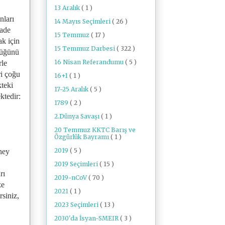
13 Aralık
( 1 )
nları
14 Mayıs Seçimleri
( 26 )
fade
15 Temmuz
( 17 )
ak için
15 Temmuz Darbesi
( 322 )
üdüğünü
16 Nisan Referandumu
( 5 )
rle
ri çoğu
16+1
( 1 )
kteki
17-25 Aralık
( 5 )
ktedir:
1789
( 2 )
2.Dünya Savaşı
( 1 )
20 Temmuz KKTC Barış ve
Özgürlük Bayramı
( 1 )
2019
( 5 )
eney
2019 Seçimleri
( 15 )
rı
2019-nCoV
( 70 )
ze
2021
( 1 )
siniz,
2023 Seçimleri
( 13 )
2030'da İsyan-SMEIR
( 3 )