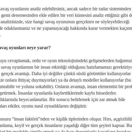
avaş oyunlarını analiz edebilirsiniz, ancak sadece bir radar sisteminden
i gemi denemesinden elde edilen bir veri kümesini analiz ettiğiniz gibi d
analizinizde, size hangi savaş oyununun gerçekten ne söyleyebileceği
de odaklanmanız ve ne yapamayacağı hakkında karar vermekten kaçın
.
avaş oyunları neye yarar?
uyu cevaplamak, ordu ve oyun teknolojisindeki gelişmelerden bağımsız
 savaş oyunlarının bir insan etkinliği olduğunu hatırlamamızı gerektiriy
 gerçek avantajı. Daha iyi değiller çünkü süslü görüntüler kullanıyorlar
te onlara ihtiyaç duymuyorlar) ya da detaylı modeller kullanıyorlar (bu
batırabilir ve yoluna sokabilir). Onların avantajı, insan elementini bir pr
getirmek. İnsanlar oyunlarda kaybettiklerinde kaybı hissederler.
ıklarında heyecanlanırlar. Bir sonucu belirlemek için zar atmak bile
arı etkiler, oyunu nasıl oynadıklarını değiştirir.
nsuru “insan faktörü”nden ve kişilik tiplerinden oluşur. Hırs, açgözlülü
anlama, keyif ve gerçek insanların yaşadığı diğer tüm şeyleri kapsar. Bu
kleri bir modelde simüle etmek ya da bazı durumlarda kararların bundan