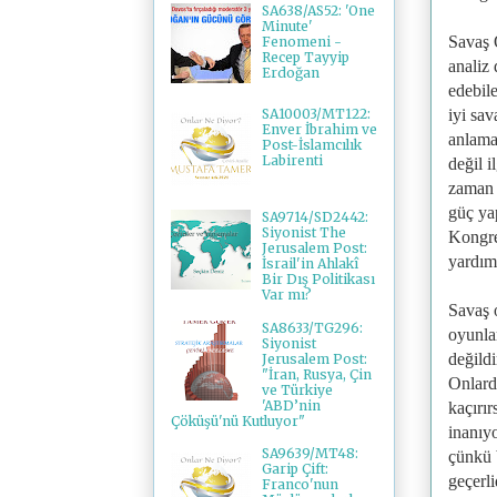
SA638/AS52: 'One
Minute'
Savaş 
Fenomeni -
Recep Tayyip
analiz 
Erdoğan
edebil
iyi sav
SA10003/MT122:
Enver İbrahim ve
anlama
Post-İslamcılık
Labirenti
değil i
zaman 
güç ya
SA9714/SD2442:
Siyonist The
Kongre
Jerusalem Post:
yardımc
İsrail'in Ahlakî
Bir Dış Politikası
Var mı?
Savaş o
SA8633/TG296:
oyunla
Siyonist
değildi
Jerusalem Post:
"İran, Rusya, Çin
Onlarda
ve Türkiye
'ABD’nin
kaçırı
Çöküşü'nü Kutluyor"
inanıy
SA9639/MT48:
çünkü 
Garip Çift:
geçerli
Franco'nun