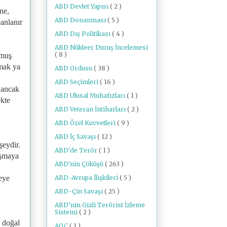
ABD Devlet Yapısı
( 2 )
ne,
ABD Donanması
( 5 )
canlanır
ABD Dış Politikası
( 4 )
ABD Nükleer Duruş İncelemesi
( 8 )
lmuş
lmak ya
ABD Ordusu
( 38 )
ABD Seçimleri
( 16 )
, ancak
ABD Ulusal Muhafızları
( 1 )
ekte
ABD Veteran İntiharları
( 2 )
ABD Özel Kuvvetleri
( 9 )
ABD İç Savaşı
( 12 )
şeydir.
ABD'de Terör
( 1 )
aşmaya
ABD'nin Çöküşü
( 263 )
ABD-Avrupa İlişkileri
( 5 )
meye
ABD-Çin Savaşı
( 25 )
ABD’nin Gizli Terörist İzleme
Sistemi
( 2 )
k doğal
AOC
( 1 )