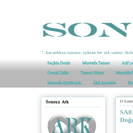
"...karanlıksa sonsuz, ışıktan bir ark salınır ötel
Seçkin Deniz
Mustafa Tamer
Arif Ş
Cemal Çalık
Tamer Güner
Mustafa 
Mustafa Eyyüboğlu
Âkil Ağazâde
Bi
13 Kas
Sonsuz Ark
SA81
Doğ