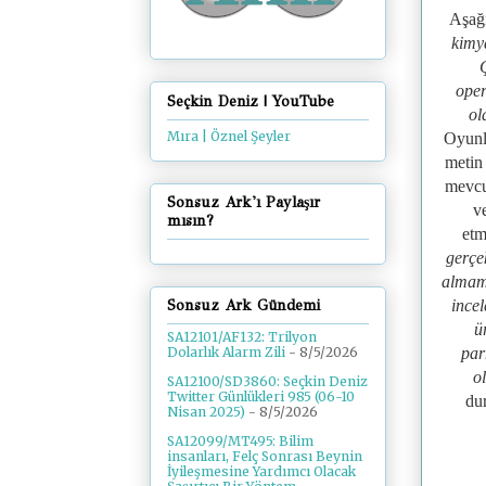
Aşağı
kimy
oper
Seçkin Deniz | YouTube
ol
Mıra | Öznel Şeyler
Oyunla
metin 
mevcu
Sonsuz Ark'ı Paylaşır
v
mısın?
etm
gerçek
almamı
incel
Sonsuz Ark Gündemi
ü
SA12101/AF132: Trilyon
par
Dolarlık Alarm Zili
- 8/5/2026
o
SA12100/SD3860: Seçkin Deniz
Twitter Günlükleri 985 (06-10
dur
Nisan 2025)
- 8/5/2026
SA12099/MT495: Bilim
insanları, Felç Sonrası Beynin
İyileşmesine Yardımcı Olacak