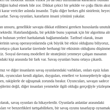
diğini kabul etmek bile zor. Dikkat çekici bir şekilde ve çoğu fikrin aksi
 karar vericiler aslında insandır. Tıpkı diğer herkes gibi sinirlenir, heye
arlar. Savaş oyunları, kararların insani yönünü yakalar.
an unsuru, genellikle savaşta dikkat edilmesi gereken hususlarda unutu
ektedir. Hatırlandığında, bir şekilde bunu yapmak için bir algoritma a
n bulunan yerleri haritalamak bağlamındadır. Tarihsel olarak, insan
klerinin savaş operasyonlarında çok büyük bir etkisi olduğunu biliyoruz
ortaya çıkan kararlar üzerinde herhangi bir etkisinin olduğunu düşünm
ziz. Sosyal davranış modelleri ile stratejinizi yenmeye çalışan masanın
ndaki kişi arasında bir fark var. Savaş oyunları bunu ortaya çıkardı.
mız ve diğer insanların savaş oyunlarındaki varlıkları, onları eşsiz kılan 
ık, oyuncuları kendi algıları, duyguları, emelleri ve konseptleriyle uğr
ken, rakiplerle de uğraşmak zorunda bırakır. Oyuncuları, savaşın sadece
jilerini değil, diğer insanları yenmekle ilgili olduğu gerçeğiyle yüzleş
olarak, savaş oyunları da hikayelerdir. Oyunlarla anlatılar arasındaki
ıkları ve benzerlikleri tartışabilirken, bir savaş oyunu tasarlayıp oynama