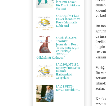
İsrail'in Ahlakî
etkilen
Bir Dış Politikası
Var mı?
kıdemli
ve kork
SA10003/MT122:
Enver İbrahim ve
Post-İslamcılık
Labirenti
Bu ins
görünm
da insa
SA8633/TG296:
Siyonist
özelli
Jerusalem Post:
bugün 
"İran, Rusya, Çin
ve Türkiye
isteksi
'ABD’nin
karşısı
Çöküşü'nü Kutluyor"
SA10293/MT182:
Varlığı
Japonya'nın Seks
Kültürü
Bu varl
Hakkındaki
zorlar
Gerçekler
teknolo
SA1083/KY9-
zorlar.
NK42: Yoruldum...
Kritik 
farklıl