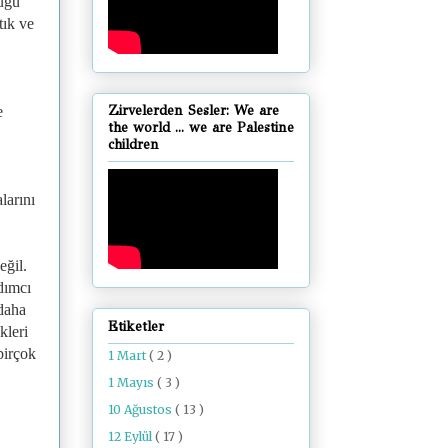
duğu
tık ve
Zirvelerden Sesler: We are
e
the world ... we are Palestine
children
larını
eğil.
rdımcı
 daha
Etiketler
kleri
birçok
1 Mart
( 2 )
1 Mayıs
( 3 )
10 Ağustos
( 13 )
12 Eylül
( 17 )