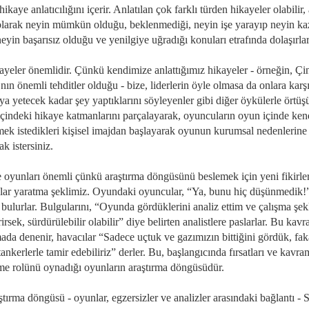
hikaye anlatıcılığını içerir. Anlatılan çok farklı türden hikayeler olabilir
olarak neyin mümkün olduğu, beklenmediği, neyin işe yarayıp neyin ka
eyin başarısız olduğu ve yenilgiye uğradığı konuları etrafında dolaşırlar
ayeler önemlidir. Çünkü kendimize anlattığımız hikayeler - örneğin, Çi
ın önemli tehditler olduğu - bize, liderlerin öyle olmasa da onlara karş
a yetecek kadar şey yaptıklarını söyleyenler gibi diğer öykülerle örtüşü
çindeki hikaye katmanlarını parçalayarak, oyuncuların oyun içinde kend
mek istedikleri kişisel imajdan başlayarak oyunun kurumsal nedenlerine
k istersiniz.
 oyunları önemli çünkü araştırma döngüsünü beslemek için yeni fikirle
şlar yaratma şeklimiz. Oyundaki oyuncular, “Ya, bunu hiç düşünmedik!
 bulurlar. Bulgularını, “Oyunda gördüklerini analiz ettim ve çalışma şek
rirsek, sürdürülebilir olabilir” diye belirten analistlere paslarlar. Bu kavr
mada denenir, havacılar “Sadece uçtuk ve gazımızın bittiğini gördük, fa
tankerlerle tamir edebiliriz” derler. Bu, başlangıcında fırsatları ve kavra
eme rolünü oynadığı oyunların araştırma döngüsüdür.
tırma döngüsü - oyunlar, egzersizler ve analizler arasındaki bağlantı -