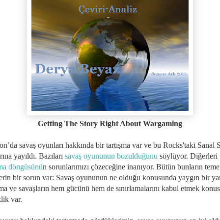
Getting The Story Right About Wargaming
on’da savaş oyunları hakkında bir tartışma var ve bu Rocks'taki Sanal 
rına yayıldı. Bazıları
savaş oyununun bozulduğunu
söylüyor. Diğerleri
rma döngüsünü
n sorunlarımızı çözeceğine inanıyor. Bütün bunların teme
erin bir sorun var: Savaş oyununun ne olduğu konusunda yaygın bir ya
lma ve savaşların hem gücünü hem de sınırlamalarını kabul etmek konu
zlik var.