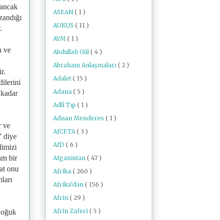
, ancak
ASEAN
( 1 )
zandığı
AUKUS
( 11 )
.
AYM
( 1 )
n ve
Abdullah Gül
( 4 )
ı
Abraham Anlaşmaları
( 2 )
r.
Adalet
( 15 )
ilerini
Adana
( 5 )
 kadar
Adlî Tıp
( 1 )
Adnan Menderes
( 1 )
r ve
AfCFTA
( 3 )
” diye
AfD
( 6 )
limizi
am bir
Afganistan
( 47 )
kat onu
Afrika
( 260 )
mları
Afrika'dan
( 156 )
Afrin
( 29 )
Afrin Zaferi
( 5 )
 Soğuk