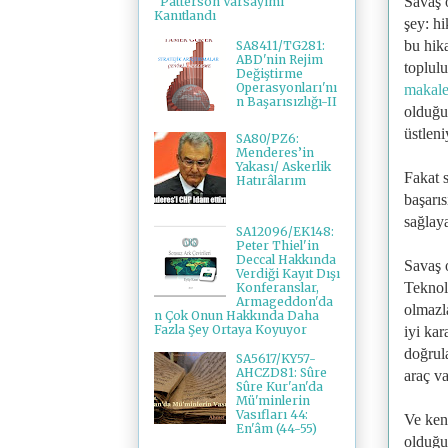
Savaş 
"Patterson Varsayımı"
Kanıtlandı
şey: h
bu hika
SA8411/TG281:
ABD'nin Rejim
toplul
Değiştirme
Operasyonları'nı
makal
n Başarısızlığı-II
olduğu
üstleni
SA80/PZ6:
Menderes’in
Yakası/ Askerlik
Fakat 
Hatırâlarım
başarı
sağlaya
SA12096/EK148:
Peter Thiel'in
Deccal Hakkında
Savaş o
Verdiği Kayıt Dışı
Teknolo
Konferanslar,
Armageddon'da
olmazla
n Çok Onun Hakkında Daha
Fazla Şey Ortaya Koyuyor
iyi kar
doğrul
SA5617/KY57-
AHCZD81: Sûre
araç v
Sûre Kur'an'da
Mü'minlerin
Vasıfları 44:
Ve kend
En'âm (44-55)
olduğu