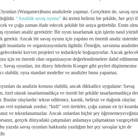
Oyunları (Wargames)bunu analizlerle yapmaz. Gerçekten de, savaş oyu
değildir.
“Analitik savaş oyunu”
iki terimi belirsiz bir şekilde, her şeyi i
ecek ve çoğu zaman ifade edecek şekilde bir araya getirebilir. Emin olm
aş oyunları analiz gerektirir: Bir oyun tasarlamak için işlerin nasıl yür
k gerekir. Ancak bir savaş oyunu için yapılan en önemli analiz sistemle
lgili insanlarla ve organizasyonlarla ilgilidir. Örneğin, savunma analistle
gelecekteki kuvvet projeleri ve tedarikiyle boğuşuyorlar. Ancak gelece
pısı için en önemli olan organizasyon değerlendirmelere dahil edilmeme
. Savaş oyunları, üst düzey liderlerin Kongre gibi şeyleri düşünmesine
ı olabilir, oysa standart modeller ve analizler bunu yapamaz.
yunları da analizin konusu olabilir, ancak dikkatlice uygulanır: Savaş
rı, özel olarak tasarlanmadıkça ve özenli bir şekilde tasarlanmadıkça d
r. Bunlar olaylardır: tekrar edilemez, kaotik, belirsiz ve dağınık olaylar.
n veri toplamak zordur; “kirli” veri üretirler, çoğu zaman en iyi kısımla
rsınız ve tekrarlanamazlar. Ancak onlardan hiçbir şey öğrenemeyeceğini
orsanız, gerçek dünyadaki çatışmaları anlamaya çalışmaktan vazgeçebilir
bu yazıda savaş oyunları hakkında yazdığım her şey savaşlar için de
dir.