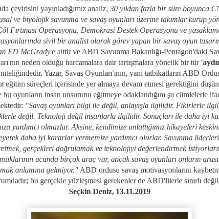
da çevirisini yayınladığımız analiz,
30 yıldan fazla bir süre boyunca 
asal ve biyolojik savunma ve savaş oyunları üzerine takımlar kurup yön
Çöl Fırtınası Operasyonu, Demokrasi Destek Operasyonu ve yasaklam
asyonlarında sivil bir analist olarak görev yapan bir savaş oyun tasarı
an
ED McGrady
'e aittir ve ABD Savunma Bakanlığı-Pentagon'daki Sa
rı'nın neden olduğu harcamalara dair tartışmalara yönelik bir tür
'aydın
niteliğindedir. Yazar, Savaş Oyunları'ının, yani tatbikatların ABD Ord
t eğitim süreçleri içerisinde yer almaya devam etmesi gerektiğini düşü
e bu oyunların insan unsurunu eğitmeye odaklandığını şu cümlelerle ifa
ektedir:
"
Savaş oyunları bilgi ile değil, anlayışla ilgilidir. Fikirlerle ilgil
lerle değil. Teknoloji değil insanlarla ilgilidir. Sonuçları ile daha iyi k
za yardımcı olmazlar. Aksine, kendimize anlattığımız hikayeleri keskinl
eyerek daha iyi kararlar vermemize yardımcı olurlar. Savunma liderleri
retmek, gerçekleri doğrulamak ve teknolojiyi değerlendirmek istiyorlars
maklarının ucunda birçok araç var, ancak savaş oyunları onların aras
lmak anlamına gelmiyor."
ABD ordusu savaş motivasyonlarını kaybetm
umdadır; bu gerçekle yüzleşmesi gerekenler de ABD'lilerle sınırlı değil
Seçkin Deniz, 13.11.2019