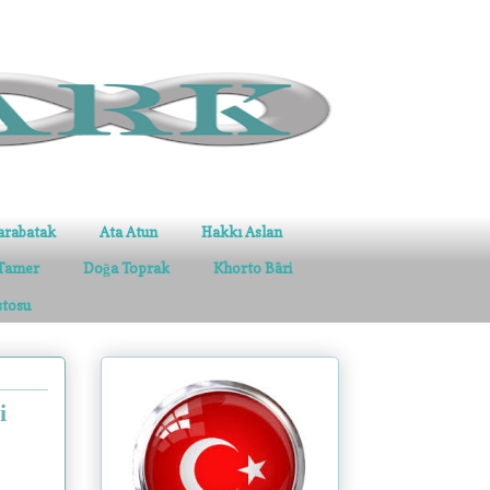
arabatak
Ata Atun
Hakkı Aslan
Tamer
Doğa Toprak
Khorto Bâri
stosu
i