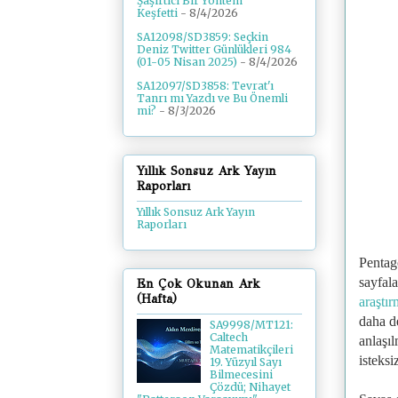
Şaşırtıcı Bir Yöntem
Keşfetti
- 8/4/2026
SA12098/SD3859: Seçkin
Deniz Twitter Günlükleri 984
(01-05 Nisan 2025)
- 8/4/2026
SA12097/SD3858: Tevrat'ı
Tanrı mı Yazdı ve Bu Önemli
mi?
- 8/3/2026
Yıllık Sonsuz Ark Yayın
Raporları
Yıllık Sonsuz Ark Yayın
Raporları
Pentag
sayfala
En Çok Okunan Ark
(Hafta)
araştı
daha d
SA9998/MT121:
Caltech
anlaşı
Matematikçileri
isteksi
19. Yüzyıl Sayı
Bilmecesini
Çözdü; Nihayet