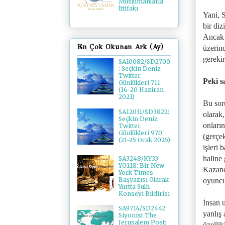
Müslümanlarla
İttifakı
Yani, S
bir diz
Ancak 
En Çok Okunan Ark (Ay)
üzerin
gerekir
SA10082/SD2700
: Seçkin Deniz
Twitter
Peki s
Günlükleri 711
(16-20 Haziran
2021)
Bu sor
SA12031/SD3822:
olarak,
Seçkin Deniz
onların
Twitter
Günlükleri 970
(gerçek
(21-25 Ocak 2025)
işleri 
haline 
SA3248/KY33-
YO118: Bir New
Kazand
York Times
Başyazısı Olarak
oyuncul
Yurtta Sulh
Konseyi Bildirisi
İnsan u
SA9714/SD2442:
yanlış 
Siyonist The
Jerusalem Post:
özelli