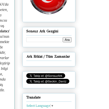
CNA'da
eten,
a
mcısı
vaş
latıcı
'
Sonsuz Ark Gezgini
usu'nun
nmekte
de
idir,
Ark Etkisi / Tüm Zamanlar
ararlar
eştirip
 bilgi
a,
ında
iş
dir.
Translate
Select Language
▼