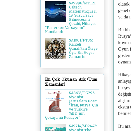
SA9998/MT121:
olarak 
Caltech
genel 
Matematikçileri
19. Yüzyıl Sayı
ya da n
Bilmecesini
Çözdü; Nihayet
"Patterson Varsayımı"
Bu hik
Kanıtlandı
Rusya’n
SA1001/FT36:
koymay
Kaliteli
Günah’tan Öteye
Oyun i
Öyle Bir Geçer
göster
Zaman ki
oynama
Hikaye
En Çok Okunan Ark (Tüm
anlayı
Zamanlar)
bir şey
SA8633/TG296:
değişti
Siyonist
alıştır
Jerusalem Post:
"İran, Rusya, Çin
ekstra 
ve Türkiye
belirl
'ABD’nin
Çöküşü'nü Kutluyor"
Bu araş
SA9714/SD2442:
Siyonist The