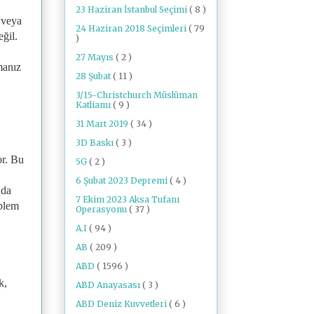
23 Haziran İstanbul Seçimi
( 8 )
 veya
24 Haziran 2018 Seçimleri
( 79
eğil.
)
27 Mayıs
( 2 )
manız
28 Şubat
( 11 )
3/15-Christchurch Müslüman
Katliamı
( 9 )
31 Mart 2019
( 34 )
3D Baskı
( 3 )
or. Bu
5G
( 2 )
6 Şubat 2023 Depremi
( 4 )
 da
7 Ekim 2023 Aksa Tufanı
oblem
Operasyonu
( 37 )
A.I
( 94 )
AB
( 209 )
ABD
( 1596 )
k,
ABD Anayasası
( 3 )
ABD Deniz Kuvvetleri
( 6 )