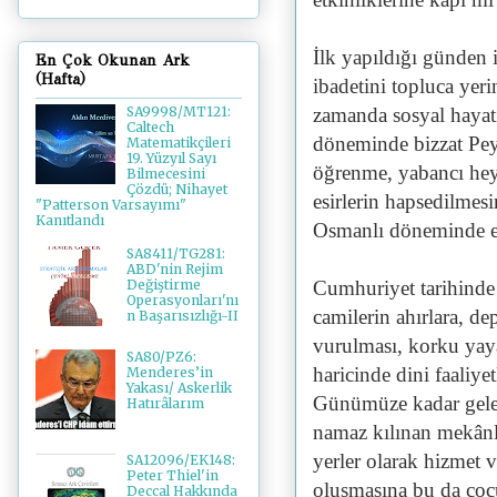
İlk yapıldığı günden 
En Çok Okunan Ark
(Hafta)
ibadetini topluca yer
zamanda sosyal hayatı
SA9998/MT121:
Caltech
döneminde bizzat Pey
Matematikçileri
19. Yüzyıl Sayı
öğrenme, yabancı heye
Bilmecesini
Çözdü; Nihayet
esirlerin hapsedilmesi
"Patterson Varsayımı"
Kanıtlandı
Osmanlı döneminde etra
SA8411/TG281:
ABD'nin Rejim
Değiştirme
Cumhuriyet tarihinde 
Operasyonları'nı
camilerin ahırlara, de
n Başarısızlığı-II
vurulması, korku yay
SA80/PZ6:
haricinde dini faaliye
Menderes’in
Yakası/ Askerlik
Günümüze kadar gelen
Hatırâlarım
namaz kılınan mekânla
yerler olarak hizmet 
SA12096/EK148:
Peter Thiel'in
oluşmasına bu da çoc
Deccal Hakkında