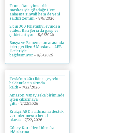
Trump'tan iyimserlik
maskesiyle gözdağı: Hem
anlaşma sinyali hem de yeni
saldırı zemini
- 8/6/2026
2 bin 300 Filistinliyi evinden
ettiler: Batı Şeria'da gasp ve
şiddet artıyor
- 8/6/2026
Rusya ve Ermenistan arasında
ipler geriliyor! Moskova: AEB
ilkeleriyle
bağdaşmıyor
- 8/6/2026
Tesla'nın kârı ikinci çeyrekte
beklentilerin altında
kaldı
- 7/22/2026
Amazon, yapay zeka biriminde
işten çıkarmaya
gitti
- 7/22/2026
Erakçi: ABD saldırısına destek
verenler meşru hedef
olacak
- 7/22/2026
Güney Kore'den Hürmüz
iddialarına