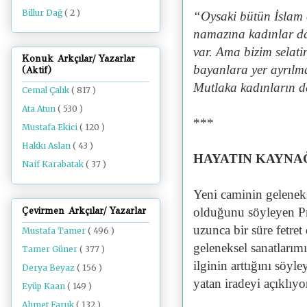
Billur Dağ
( 2 )
“Oysaki bütün İsla
namazına kadınlar da 
var. Ama bizim selat
Konuk Arkçılar/ Yazarlar
bayanlara yer ayrılm
(Aktif)
Mutlaka kadınların d
Cemal Çalık
( 817 )
Ata Atun
( 530 )
***
Mustafa Ekici
( 120 )
Hakkı Aslan
( 43 )
HAYATIN KAYNA
Naif Karabatak
( 37 )
Yeni caminin geleneks
Çevirmen Arkçılar/ Yazarlar
olduğunu söyleyen Pr
uzunca bir süre fetre
Mustafa Tamer
( 496 )
geleneksel sanatlarım
Tamer Güner
( 377 )
ilginin arttığını söyl
Derya Beyaz
( 156 )
yatan iradeyi açıklıyo
Eyüp Kaan
( 149 )
Ahmet Faruk
( 132 )