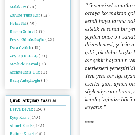
“Geleneksel sanatları
Melek Öz
( 70 )
ortaya koymaktan çok,
Zahide Tuba Kor
( 52 )
kendi hayatlarına nak
Nehir Nil
( 40 )
estetik ve sanat bir y
Birsen Şöhret
( 33 )
şeyden önce bir sana
Feyza Gümüşlüoğlu
( 22 )
düzenlemesi, şehrin 
Esra Öztürk
( 10 )
gibi çok daha başka 
Zeynep Karataş
( 10 )
bir şehir hayatının ye
Mevlude Baysal
( 2 )
merkezleri yerleştiril
Architeuthis Dux
( 1 )
Yeni yeni bir ilgi uy
Barış Anteplioğlu
( 1 )
eserler gibi, aynen 
söylemiyorum bunu, o
kendi çizgimize bürü
Çırak Arkçılar/ Yazarlar
koyarız.”
Derya Beyaz
( 156 )
Eyüp Kaan
( 149 )
***
Ahmet Faruk
( 132 )
Halime Kirazlı
( 61 )