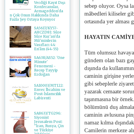
Verdiği Kayıt Dışı
sebep oluyor. Oysa la
Konferanslar,
Armageddon'da
mâbedleri kiliseler gi
n Çok Onun Hakkında Daha
Fazla Şey Ortaya Koyuyor
ortasında yer alması 
SA5617/KY57-
AHCZD81: Sûre
HAYATIN CAMİYE
Sûre Kur'an'da
Mü'minlerin
Vasıfları 44:
En'âm (44-55)
Tüm olumsuz havaya 
SA638/AS52: 'One
gündem olan bazı gayr
Minute'
Fenomeni -
dışında da kullanımı
Recep Tayyip
Erdoğan
caminin girişine yerle
gibi sebeplerle ziyare
SA10003/MT122:
Enver İbrahim ve
yazarak cemaate sorum
Post-İslamcılık
Labirenti
taşınmasına bir örne
bölümünü duş almaları
SA8633/TG296:
caminin avlusuna pin
Siyonist
namaz kılma dışındak
Jerusalem Post:
"İran, Rusya, Çin
Camilerin merkeze alı
ve Türkiye