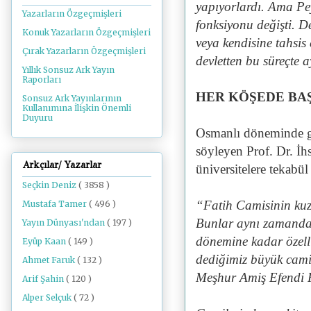
yapıyorlardı. Ama P
Yazarların Özgeçmişleri
fonksiyonu değişti. D
Konuk Yazarların Özgeçmişleri
veya kendisine tahsis
Çırak Yazarların Özgeçmişleri
devletten bu süreçte a
Yıllık Sonsuz Ark Yayın
Raporları
HER KÖŞEDE BAŞ
Sonsuz Ark Yayınlarının
Kullanımına İlişkin Önemli
Duyuru
Osmanlı döneminde g
söyleyen Prof. Dr. İ
Arkçılar/ Yazarlar
üniversitelere tekabül 
Seçkin Deniz
( 3858 )
“Fatih Camisinin kuz
Mustafa Tamer
( 496 )
Bunlar aynı zamanda 
Yayın Dünyası'ndan
( 197 )
dönemine kadar özell
Eyüp Kaan
( 149 )
dediğimiz büyük camil
Ahmet Faruk
( 132 )
Meşhur Amiş Efendi F
Arif Şahin
( 120 )
Alper Selçuk
( 72 )