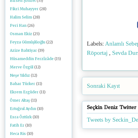
Birsen Şöhret
(33)
Fikri Muhayyer
(28)
Halim Selim
(28)
Peri Han
(26)
Osman Ekiz
(25)
Feyza Gümüşlüoğlu
(22)
Labels:
Anlamlı Sebe
Azize Bahtiyar
(19)
Röportaj
,
Sevda Du
Hüsameddin Ferzîzâde
(15)
Merve Özgül
(12)
Neşe Yıldız
(12)
Bahar Türker
(11)
Sonraki Kayıt
Ekrem Ergüder
(11)
Ömer Altaş
(11)
Seçkin Deniz Twitter
Ertuğrul Aydın
(10)
Esra Öztürk
(10)
Tweets by Seckin_De
Fatih Er
(10)
Heca Ris
(10)