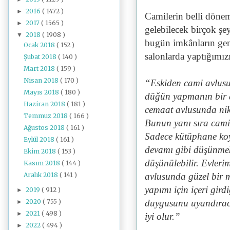
2016
( 1472 )
►
Camilerin belli döne
2017
( 1565 )
►
gelebilecek birçok şe
2018
( 1908 )
▼
bugün imkânların geni
Ocak 2018
( 152 )
salonlarda yaptığımız
Şubat 2018
( 140 )
Mart 2018
( 159 )
Nisan 2018
( 170 )
“Eskiden cami avlusu
Mayıs 2018
( 180 )
düğün yapmanın bir a
Haziran 2018
( 181 )
cemaat avlusunda nikâ
Temmuz 2018
( 166 )
Bunun yanı sıra camil
Ağustos 2018
( 161 )
Sadece kütüphane koy
Eylül 2018
( 161 )
devamı gibi düşünmek 
Ekim 2018
( 153 )
düşünülebilir. Evlerim
Kasım 2018
( 144 )
Aralık 2018
( 141 )
avlusunda güzel bir 
yapımı için içeri gir
2019
( 912 )
►
2020
( 755 )
duygusunu uyandıracak
►
2021
( 498 )
►
iyi olur.”
2022
( 494 )
►