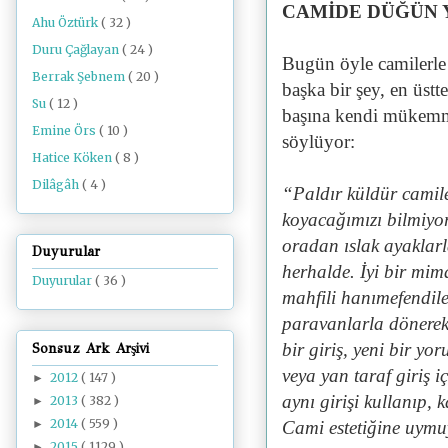
CAMİDE DÜĞÜN 
Ahu Öztürk
( 32 )
Duru Çağlayan
( 24 )
Bugün öyle camilerle k
Berrak Şebnem
( 20 )
başka bir şey, en üst
Su
( 12 )
başına kendi mükemmel
Emine Örs
( 10 )
söylüyor:
Hatice Köken
( 8 )
Dilâgâh
( 4 )
“Paldır küldür camile
koyacağımızı bilmiyo
oradan ıslak ayaklarl
Duyurular
herhalde. İyi bir mim
Duyurular
( 36 )
mahfili hanımefendiler
paravanlarla dönerek 
bir giriş, yeni bir yo
Sonsuz Ark Arşivi
veya yan taraf giriş 
2012
( 147 )
►
aynı girişi kullanıp,
2013
( 382 )
►
2014
( 559 )
►
Cami estetiğine uym
2015
( 1129 )
►