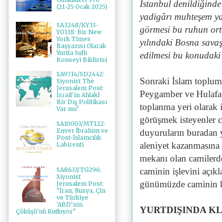
İstanbul denildiğinde
(21-25 Ocak 2025)
yadigârı muhteşem yap
SA3248/KY33-
görmesi bu ruhun ort
YO118: Bir New
York Times
yılındaki Bosna savaş
Başyazısı Olarak
Yurtta Sulh
edilmesi bu konudaki 
Konseyi Bildirisi
SA9714/SD2442:
Sonraki İslam toplumla
Siyonist The
Jerusalem Post:
Peygamber ve Hulafa-
İsrail'in Ahlakî
Bir Dış Politikası
toplanma yeri olarak 
Var mı?
görüşmek isteyenler c
SA10003/MT122:
Enver İbrahim ve
duyuruların buradan y
Post-İslamcılık
aleniyet kazanmasına 
Labirenti
mekanı olan camilerde
SA8633/TG296:
caminin işlevini açık
Siyonist
günümüzde caminin ku
Jerusalem Post:
"İran, Rusya, Çin
ve Türkiye
'ABD’nin
YURTDIŞINDA K
Çöküşü'nü Kutluyor"