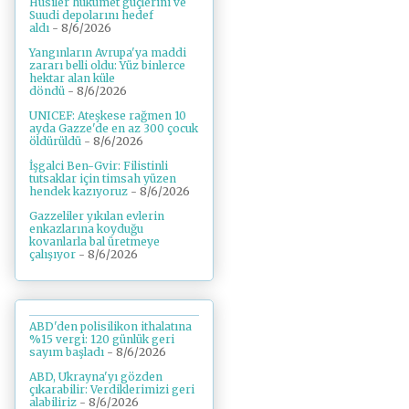
Husiler hükümet güçlerini ve
Suudi depolarını hedef
aldı
- 8/6/2026
Yangınların Avrupa'ya maddi
zararı belli oldu: Yüz binlerce
hektar alan küle
döndü
- 8/6/2026
UNICEF: Ateşkese rağmen 10
ayda Gazze'de en az 300 çocuk
öldürüldü
- 8/6/2026
İşgalci Ben-Gvir: Filistinli
tutsaklar için timsah yüzen
hendek kazıyoruz
- 8/6/2026
Gazzeliler yıkılan evlerin
enkazlarına koyduğu
kovanlarla bal üretmeye
çalışıyor
- 8/6/2026
ABD'den polisilikon ithalatına
%15 vergi: 120 günlük geri
sayım başladı
- 8/6/2026
ABD, Ukrayna'yı gözden
çıkarabilir: Verdiklerimizi geri
alabiliriz
- 8/6/2026