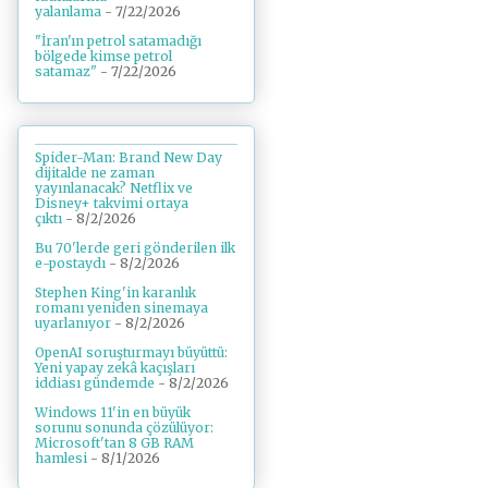
yalanlama
- 7/22/2026
"İran'ın petrol satamadığı
bölgede kimse petrol
satamaz"
- 7/22/2026
Spider-Man: Brand New Day
dijitalde ne zaman
yayınlanacak? Netflix ve
Disney+ takvimi ortaya
çıktı
- 8/2/2026
Bu 70'lerde geri gönderilen ilk
e-postaydı
- 8/2/2026
Stephen King'in karanlık
romanı yeniden sinemaya
uyarlanıyor
- 8/2/2026
OpenAI soruşturmayı büyüttü:
Yeni yapay zekâ kaçışları
iddiası gündemde
- 8/2/2026
Windows 11'in en büyük
sorunu sonunda çözülüyor:
Microsoft'tan 8 GB RAM
hamlesi
- 8/1/2026