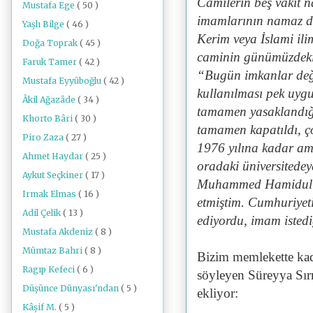
Camilerin beş vakit n
Mustafa Ege
( 50 )
imamlarının namaz dı
Yaşlı Bilge
( 46 )
Kerim veya İslami ilim
Doğa Toprak
( 45 )
caminin günümüzdeki k
Faruk Tamer
( 42 )
“Bugün imkanlar deği
Mustafa Eyyüboğlu
( 42 )
kullanılması pek uygu
Âkil Ağazâde
( 34 )
tamamen yasaklandığı
Khorto Bâri
( 30 )
tamamen kapatıldı, 
Piro Zaza
( 27 )
1976 yılına kadar am
Ahmet Haydar
( 25 )
oradaki üniversitedey
Aykut Seçkiner
( 17 )
Muhammed Hamidullah
Irmak Elmas
( 16 )
etmiştim. Cumhuriyetin
Adil Çelik
( 13 )
ediyordu, imam isted
Mustafa Akdeniz
( 8 )
Mümtaz Bahri
( 8 )
Bizim memlekette kadı
Ragıp Kefeci
( 6 )
söyleyen Süreyya Sır
Düşünce Dünyası'ndan
( 5 )
ekliyor:
Kâşif M.
( 5 )