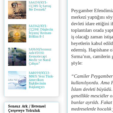
SA4159/KY1-
CÇ385: İç Savaş
Ne Demek?
Peygamber Efendimizi
merkezi yaptığını söy
devleti idare ettiğini 
SA3342/KY1-
toplantıları orada yap
CÇ298: Düşlerin
İsyanı/ Roman-
iş olacağı zaman istiş
Bölüm 8-I
heyetlerin kabul edild
edermiş. Hapishane ol
SA7630/Sonsuz
Ark-YD151:
Sırma’nın, camilerin 
Kemoterapi
Nedir ve Nasıl
şöyle:
Çalışır?
SA8059/KY23-
“Camiler Peygamber 
NN35: Yeni Türk-
Amerikan
kullanılıyordu. Ama 
İlişkilerinin
Başlangıcı
İslam devleti büyüdü. 
genellikle mescidler
bunlar ayrıldı. Fakat 
Sonsuz Ark / Evrensel
medreselerde hocalık
Çerçeveye Yolculuk