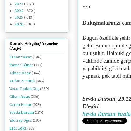
2023
( 517 )
►
***
2024
( 670 )
►
2025
( 610 )
►
Buluşmalarınızı ca
2026
( 316 )
►
Bugün özellikle şehir h
Konuk Arkçılar/ Yazarlar
gelir. Bunun için de 
(Arşiv)
buluşulur. Halbuki ge
Erhan Yalvaç
(696)
vaktinde camide gerçe
Tamer Güner
(377)
yapabildiği gibi orad
Adnan Onay
(344)
yapmak pek tabii m
Ardan Zentürk
(344)
Yaşar Taşkın Koç
(269)
Cihan Aktaş
(226)
Sevda Dursun, 29.12
Ceren Kenar
(198)
Eleştiri
Sevda Dursun
(187)
Sevda Dursun Yazıla
Yıldıray Oğur
(185)
Erol Göka
(167)