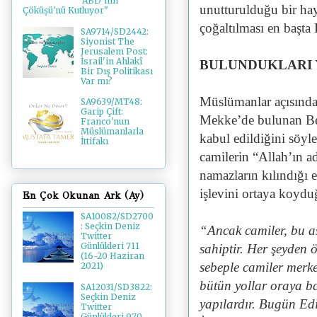
'ABD’nin
unutturulduğu bir hay
Çöküşü'nü Kutluyor"
çoğaltılması en başta 
SA9714/SD2442:
Siyonist The
Jerusalem Post:
İsrail'in Ahlakî
BULUNDUKLARI 
Bir Dış Politikası
Var mı?
Müslümanlar açısında
SA9639/MT48:
Garip Çift:
Mekke’de bulunan Beyt
Franco'nun
Müslümanlarla
kabul edildiğini söyl
İttifakı
camilerin “Allah’ın ad
namazların kılındığı 
işlevini ortaya koydu
En Çok Okunan Ark (Ay)
SA10082/SD2700
: Seçkin Deniz
“Ancak camiler, bu asl
Twitter
Günlükleri 711
sahiptir. Her şeyden 
(16-20 Haziran
sebeple camiler merke
2021)
bütün yollar oraya ba
SA12031/SD3822:
Seçkin Deniz
yapılardır. Bugün Edi
Twitter
Günlükleri 970