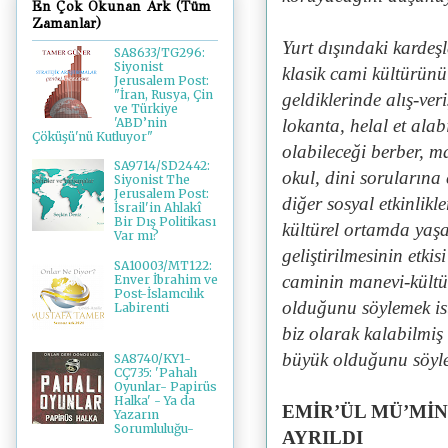
En Çok Okunan Ark (Tüm
Zamanlar)
Yurt dışındaki kardeş
SA8633/TG296:
Siyonist
klasik cami kültürünü 
Jerusalem Post:
"İran, Rusya, Çin
geldiklerinde alış-ver
ve Türkiye
lokanta, helal et alab
'ABD’nin
Çöküşü'nü Kutluyor"
olabileceği berber, ma
SA9714/SD2442:
okul, dini sorularına 
Siyonist The
Jerusalem Post:
diğer sosyal etkinlikl
İsrail'in Ahlakî
Bir Dış Politikası
kültürel ortamda yaş
Var mı?
geliştirilmesinin et
SA10003/MT122:
caminin manevi-kültü
Enver İbrahim ve
Post-İslamcılık
olduğunu söylemek ist
Labirenti
biz olarak kalabilmiş 
büyük olduğunu söyle
SA8740/KY1-
CÇ735: 'Pahalı
Oyunlar- Papirüs
Halka' - Ya da
EMİR’ÜL MÜ’Mİ
Yazarın
Sorumluluğu-
AYRILDI