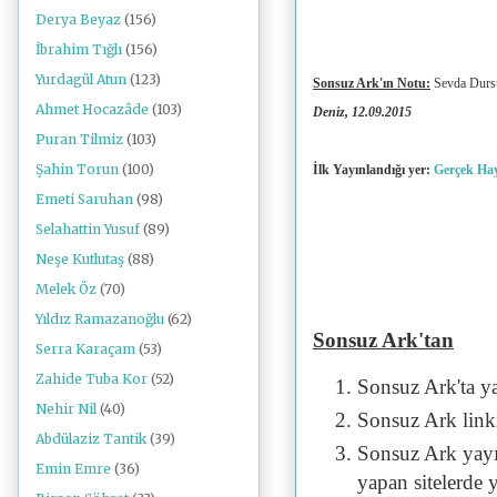
Derya Beyaz
(156)
İbrahim Tığlı
(156)
Yurdagül Atun
(123)
Sonsuz Ark'ın Notu:
Sevda Dursun
Ahmet Hocazâde
(103)
Deniz, 12.09.2015
Puran Tilmiz
(103)
Şahin Torun
(100)
İlk Yayınlandığı yer:
Gerçek Ha
Emeti Saruhan
(98)
Selahattin Yusuf
(89)
Neşe Kutlutaş
(88)
Melek Öz
(70)
Yıldız Ramazanoğlu
(62)
Sonsuz Ark'tan
Serra Karaçam
(53)
Zahide Tuba Kor
(52)
Sonsuz Ark'ta y
Nehir Nil
(40)
Sonsuz Ark linki 
Abdülaziz Tantik
(39)
Sonsuz Ark yayı
Emin Emre
(36)
yapan sitelerde 