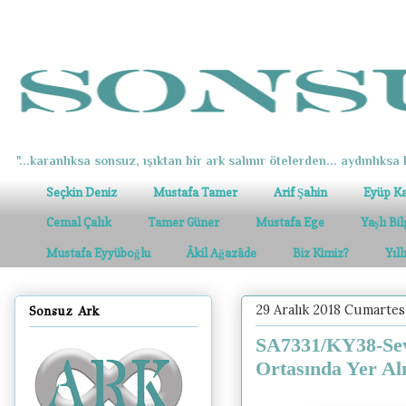
"...karanlıksa sonsuz, ışıktan bir ark salınır ötelerden... aydınlıksa k
Seçkin Deniz
Mustafa Tamer
Arif Şahin
Eyüp K
Cemal Çalık
Tamer Güner
Mustafa Ege
Yaşlı Bi
Mustafa Eyyüboğlu
Âkil Ağazâde
Biz Kimiz?
Yıl
29 Aralık 2018 Cumartes
Sonsuz Ark
SA7331/KY38-Sev
Ortasında Yer Al