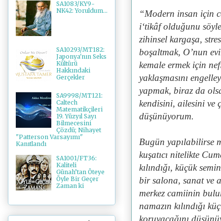
SA1083/KY9-
NK42: Yoruldum...
“Modern insan için ca
i‘tikâf olduğunu söyl
zihinsel kargaşa, stre
SA10293/MT182:
boşaltmak, O’nun evi
Japonya'nın Seks
kemale ermek için ne
Kültürü
Hakkındaki
yaklaşmasını engelley
Gerçekler
yapmak, biraz da ols
SA9998/MT121:
kendisini, ailesini ve 
Caltech
Matematikçileri
düşünüyorum.
19. Yüzyıl Sayı
Bilmecesini
Çözdü; Nihayet
"Patterson Varsayımı"
Bugün yapılabilirse m
Kanıtlandı
kuşatıcı nitelikte C
SA1001/FT36:
Kaliteli
kılındığı, küçük semi
Günah’tan Öteye
bir salona, sanat ve 
Öyle Bir Geçer
Zaman ki
merkez camiinin bulun
namazın kılındığı küç
koruyacağını düşünü