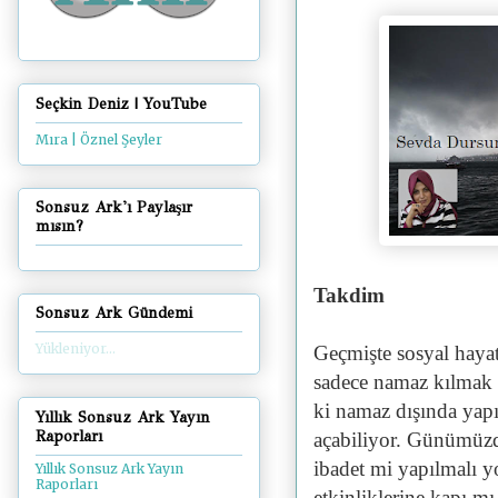
Seçkin Deniz | YouTube
Mıra | Öznel Şeyler
Sonsuz Ark'ı Paylaşır
mısın?
Takdim
Sonsuz Ark Gündemi
Yükleniyor...
Geçmişte sosyal haya
sadece namaz kılmak i
ki namaz dışında yap
Yıllık Sonsuz Ark Yayın
Raporları
açabiliyor. Günümüzd
ibadet mi yapılmalı y
Yıllık Sonsuz Ark Yayın
Raporları
etkinliklerine kapı mı