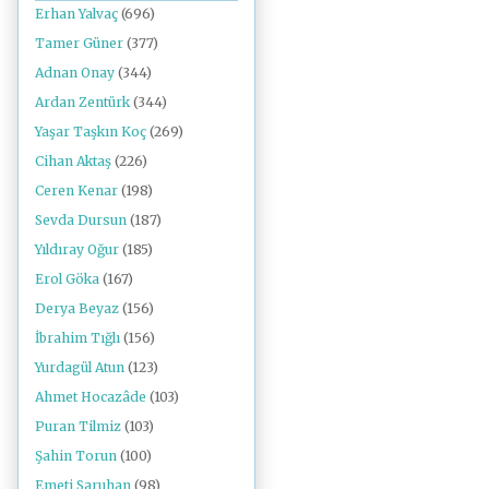
Erhan Yalvaç
(696)
Tamer Güner
(377)
Adnan Onay
(344)
Ardan Zentürk
(344)
Yaşar Taşkın Koç
(269)
Cihan Aktaş
(226)
Ceren Kenar
(198)
Sevda Dursun
(187)
Yıldıray Oğur
(185)
Erol Göka
(167)
Derya Beyaz
(156)
İbrahim Tığlı
(156)
Yurdagül Atun
(123)
Ahmet Hocazâde
(103)
Puran Tilmiz
(103)
Şahin Torun
(100)
Emeti Saruhan
(98)