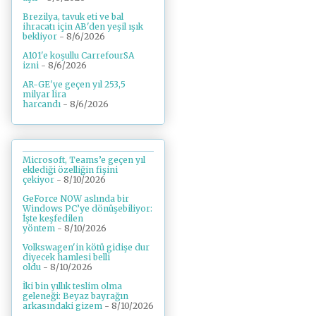
Brezilya, tavuk eti ve bal
ihracatı için AB'den yeşil ışık
bekliyor
- 8/6/2026
A101'e koşullu CarrefourSA
izni
- 8/6/2026
AR-GE'ye geçen yıl 253,5
milyar lira
harcandı
- 8/6/2026
Microsoft, Teams’e geçen yıl
eklediği özelliğin fişini
çekiyor
- 8/10/2026
GeForce NOW aslında bir
Windows PC’ye dönüşebiliyor:
İşte keşfedilen
yöntem
- 8/10/2026
Volkswagen'in kötü gidişe dur
diyecek hamlesi belli
oldu
- 8/10/2026
İki bin yıllık teslim olma
geleneği: Beyaz bayrağın
arkasındaki gizem
- 8/10/2026