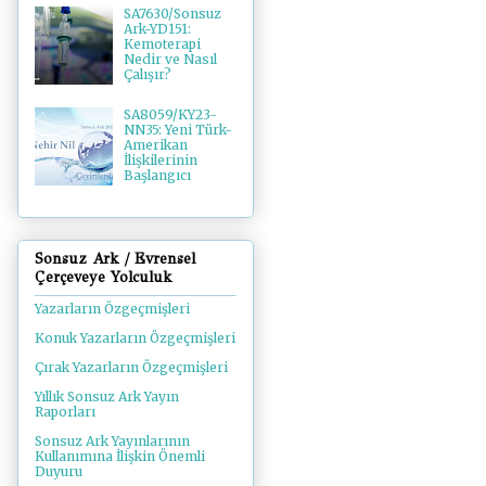
SA7630/Sonsuz
Ark-YD151:
Kemoterapi
Nedir ve Nasıl
Çalışır?
SA8059/KY23-
NN35: Yeni Türk-
Amerikan
İlişkilerinin
Başlangıcı
Sonsuz Ark / Evrensel
Çerçeveye Yolculuk
Yazarların Özgeçmişleri
Konuk Yazarların Özgeçmişleri
Çırak Yazarların Özgeçmişleri
Yıllık Sonsuz Ark Yayın
Raporları
Sonsuz Ark Yayınlarının
Kullanımına İlişkin Önemli
Duyuru