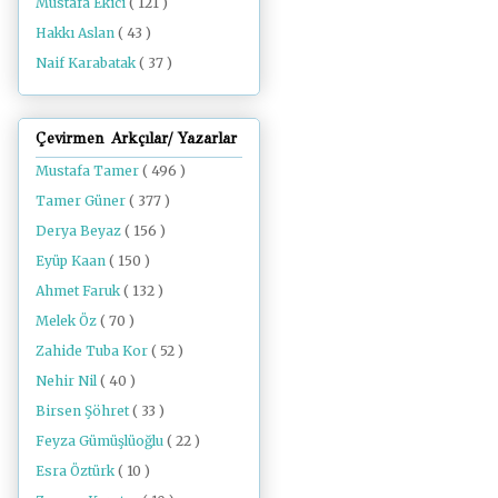
Mustafa Ekici
( 121 )
Hakkı Aslan
( 43 )
Naif Karabatak
( 37 )
Çevirmen Arkçılar/ Yazarlar
Mustafa Tamer
( 496 )
Tamer Güner
( 377 )
Derya Beyaz
( 156 )
Eyüp Kaan
( 150 )
Ahmet Faruk
( 132 )
Melek Öz
( 70 )
Zahide Tuba Kor
( 52 )
Nehir Nil
( 40 )
Birsen Şöhret
( 33 )
Feyza Gümüşlüoğlu
( 22 )
Esra Öztürk
( 10 )