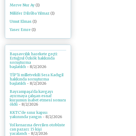
Merve Nur Ay
(1)
Nilüfer Dilrûba Yılmaz
(1)
Umut Elmas
(1)
Yaser Emre
(1)
Başsavcılık harekete geçti:
Ertuğrul Özkök hakkında
soruşturma
başlatıldı
- 8/2/2026
TİP'li milletvekili Sera Kadıgil
hakkında soruşturma
başlatıldı
- 8/2/2026
Bayrampaşa'da kavgayı
ayırmaya çalışan esnaf
kurşunun isabet etmesi sonucu
öldü
- 8/2/2026
KKTC'de sınır kapısı
yakınında yangın
- 8/2/2026
Yol kenarına devrilen otobüste
can pazarı: 15 kişi
yaralandı
- 8/2/2026