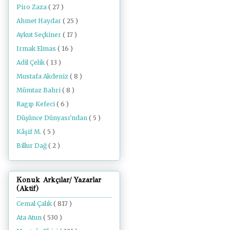
Piro Zaza
( 27 )
Ahmet Haydar
( 25 )
Aykut Seçkiner
( 17 )
Irmak Elmas
( 16 )
Adil Çelik
( 13 )
Mustafa Akdeniz
( 8 )
Mümtaz Bahri
( 8 )
Ragıp Kefeci
( 6 )
Düşünce Dünyası'ndan
( 5 )
Kâşif M.
( 5 )
Billur Dağ
( 2 )
Konuk Arkçılar/ Yazarlar
(Aktif)
Cemal Çalık
( 817 )
Ata Atun
( 530 )