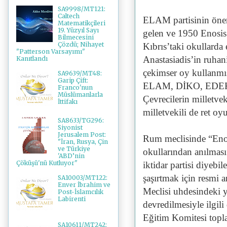
SA9998/MT121:
Caltech
ELAM partisinin öner
Matematikçileri
19. Yüzyıl Sayı
gelen ve 1950 Enos
Bilmecesini
Çözdü; Nihayet
Kıbrıs’taki okullarda 
"Patterson Varsayımı"
Anastasiadis’in ruha
Kanıtlandı
çekimser oy kullanmış
SA9639/MT48:
Garip Çift:
ELAM, DİKO, EDEK, V
Franco'nun
Müslümanlarla
Çevrecilerin milletve
İttifakı
milletvekili de ret oy
SA8633/TG296:
Siyonist
Jerusalem Post:
Rum meclisinde “Enosis
"İran, Rusya, Çin
ve Türkiye
okullarından anılması” 
'ABD’nin
Çöküşü'nü Kutluyor"
iktidar partisi diyeb
şaşırtmak için resmi 
SA10003/MT122:
Enver İbrahim ve
Meclisi uhdesindeki 
Post-İslamcılık
Labirenti
devredilmesiyle ilgil
Eğitim Komitesi topla
SA10611/MT242: