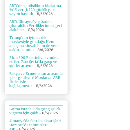
ABD'den polisilikon ithalatına
%15 vergi: 120 günlük geri
sayım başladı
- 8/6/2026
ABD, Ukrayna'yı gözden
çıkarabilir: Verdiklerimizi geri
alabiliriz
- 8/6/2026
Trump'tan iyimserlik
maskesiyle gözdağı: Hem
anlaşma sinyali hem de yeni
saldırı zemini
- 8/6/2026
2 bin 300 Filistinliyi evinden
ettiler: Batı Şeria'da gasp ve
şiddet artıyor
- 8/6/2026
Rusya ve Ermenistan arasında
ipler geriliyor! Moskova: AEB
ilkeleriyle
bağdaşmıyor
- 8/6/2026
Borsa İstanbul’da gong Quick
Sigorta için çaldı
- 8/6/2026
Almanya'da fabrika siparişleri
Haziran'da tahminleri
aştı
- 8/6/2026