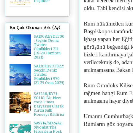
karar verecek merciyi
Peşinde?
oldu. Tabi kendisi ak
Rum hükümetleri kuru
En Çok Okunan Ark (Ay)
Başpiskopos tarafınd
SA10082/SD2700
işbaşı yapan her Eğiti
: Seçkin Deniz
Twitter
görüşünü beğendiği k
Günlükleri 711
(16-20 Haziran
bizleri kandırmaya çal
2021)
verilecekmiş de, adan
SA12031/SD3822:
anılmamasına Bakan k
Seçkin Deniz
Twitter
Günlükleri 970
(21-25 Ocak 2025)
Rum Ortodoks Kilisesi
rağmen hangi Rum Eği
SA3248/KY33-
YO118: Bir New
anılmasına hayır diy
York Times
Başyazısı Olarak
Yurtta Sulh
Konseyi Bildirisi
Umarım Cumhurbaşkan
Rumların göz boyam
SA9714/SD2442:
Siyonist The
Jerusalem Post: