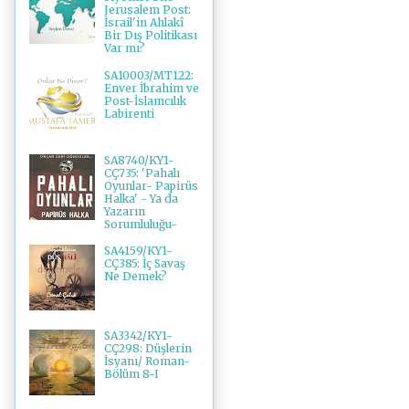
Jerusalem Post:
İsrail'in Ahlakî
Bir Dış Politikası
Var mı?
SA10003/MT122:
Enver İbrahim ve
Post-İslamcılık
Labirenti
SA8740/KY1-
CÇ735: 'Pahalı
Oyunlar- Papirüs
Halka' - Ya da
Yazarın
Sorumluluğu-
SA4159/KY1-
CÇ385: İç Savaş
Ne Demek?
SA3342/KY1-
CÇ298: Düşlerin
İsyanı/ Roman-
Bölüm 8-I