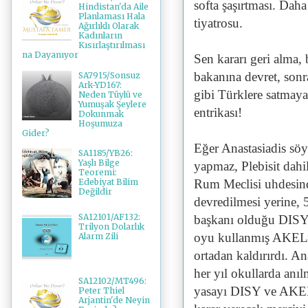
softa şaşırtması. Dah
Hindistan'da Aile
Planlaması Hala
tiyatrosu.
Ağırlıklı Olarak
Kadınların
Kısırlaştırılması
na Dayanıyor
Sen kararı geri alma
bakanına devret, sonra
SA7915/Sonsuz
Ark-YD167:
gibi Türklere satmaya
Neden Tüylü ve
Yumuşak Şeylere
entrikası!
Dokunmak
Hoşumuza
Gider?
Eğer Anastasiadis söyl
SA1185/YB26:
Yaşlı Bilge
yapmaz, Plebisit dahil
Teoremi:
Rum Meclisi uhdesin
Edebiyat Bilim
Değildir
devredilmesi yerine, 
SA12101/AF132:
başkanı olduğu DISY i
Trilyon Dolarlık
oyu kullanmış AKEL’i b
Alarm Zili
ortadan kaldırırdı. An
her yıl okullarda an
SA12102/MT496:
yasayı DISY ve AKEL o
Peter Thiel
Arjantin'de Neyin