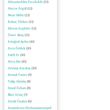
Hüsameddin Ferzîzâde
(15)
Merve Özgül
(12)
Neşe Yıldız
(12)
Bahar Türker
(11)
Ekrem Ergüder
(11)
Ömer Altaş
(11)
Ertuğrul Aydın
(10)
Esra Öztürk
(10)
Fatih Er
(10)
Heca Ris
(10)
Zeynep Karataş
(10)
Kemal Taner
(9)
Talip Gümüş
(8)
Yusuf Özhan
(8)
İlker Erinç
(7)
Faruk Önalan
(6)
Hamidreza Mohammesnejad