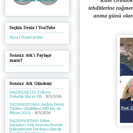
"Rum Ortodoks 
tehditlerine rağme
anma günü olara
Seçkin Deniz | YouTube
Mıra | Öznel Şeyler
Sonsuz Ark'ı Paylaşır
mısın?
Sonsuz Ark Gündemi
SA12101/AF132: Trilyon
Dolarlık Alarm Zili
- 8/5/2026
SA12100/SD3860: Seçkin Deniz
Twitter Günlükleri 985 (06-10
Nisan 2025)
- 8/5/2026
SA12099/MT495: Bilim
insanları, Felç Sonrası Beynin
İyileşmesine Yardımcı Olacak