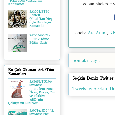
"Patterson Varsayımı"
yapan sitelerde 
Kanıtlandı
SA1001/FT36:
Kaliteli
Günah’tan Öteye
Öyle Bir Geçer
Zaman ki
Labels:
Ata Atun
,
KK
SA1716/KY21-
FEYB2: Kime
Eğitim Şart?
Sonraki Kayıt
En Çok Okunan Ark (Tüm
Zamanlar)
Seçkin Deniz Twitter
SA8633/TG296:
Siyonist
Tweets by Seckin_De
Jerusalem Post:
"İran, Rusya, Çin
ve Türkiye
'ABD’nin
Çöküşü'nü Kutluyor"
SA9714/SD2442:
Siyonist The