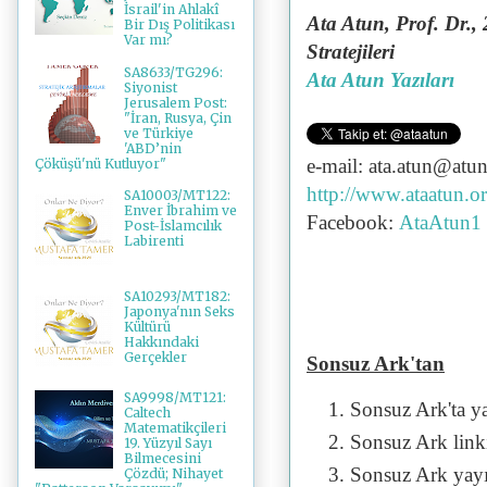
İsrail'in Ahlakî
Ata Atun, Prof. Dr.
Bir Dış Politikası
Var mı?
Stratejileri
SA8633/TG296:
Ata Atun Yazıları
Siyonist
Jerusalem Post:
"İran, Rusya, Çin
ve Türkiye
'ABD’nin
e-mail: ata.atun@at
Çöküşü'nü Kutluyor"
http://www.ataatun.o
SA10003/MT122:
Enver İbrahim ve
Facebook:
AtaAtun1
Post-İslamcılık
Labirenti
SA10293/MT182:
Japonya'nın Seks
Kültürü
Hakkındaki
Gerçekler
Sonsuz Ark'tan
SA9998/MT121:
Sonsuz Ark'ta y
Caltech
Matematikçileri
Sonsuz Ark linki 
19. Yüzyıl Sayı
Bilmecesini
Sonsuz Ark yayı
Çözdü; Nihayet