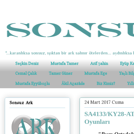
"...karanlıksa sonsuz, ışıktan bir ark salınır ötelerden... aydınlıksa k
Seçkin Deniz
Mustafa Tamer
Arif Şahin
Eyüp K
Cemal Çalık
Tamer Güner
Mustafa Ege
Yaşlı Bi
Mustafa Eyyüboğlu
Âkil Ağazâde
Biz Kimiz?
Yıl
24 Mart 2017 Cuma
Sonsuz Ark
SA4133/KY28-ATA
Oyunları