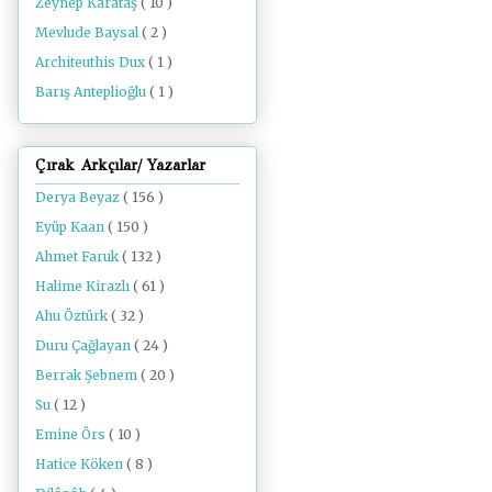
Zeynep Karataş
( 10 )
Mevlude Baysal
( 2 )
Architeuthis Dux
( 1 )
Barış Anteplioğlu
( 1 )
Çırak Arkçılar/ Yazarlar
Derya Beyaz
( 156 )
Eyüp Kaan
( 150 )
Ahmet Faruk
( 132 )
Halime Kirazlı
( 61 )
Ahu Öztürk
( 32 )
Duru Çağlayan
( 24 )
Berrak Şebnem
( 20 )
Su
( 12 )
Emine Örs
( 10 )
Hatice Köken
( 8 )