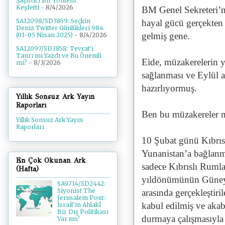
Şaşırtıcı Bir Yöntem
Keşfetti
- 8/4/2026
BM Genel Sekreteri’n
SA12098/SD3859: Seçkin
hayal gücü gerçekten 
Deniz Twitter Günlükleri 984
gelmiş gene.
(01-05 Nisan 2025)
- 8/4/2026
SA12097/SD3858: Tevrat'ı
Tanrı mı Yazdı ve Bu Önemli
Eide, müzakerelerin 
mi?
- 8/3/2026
sağlanması ve Eylül a
hazırlıyormuş.
Yıllık Sonsuz Ark Yayın
Raporları
Ben bu müzakereler n
Yıllık Sonsuz Ark Yayın
Raporları
10 Şubat günü Kıbrıs
Yunanistan’a bağlanma
En Çok Okunan Ark
sadece Kıbrıslı Rumlar
(Hafta)
yıldönümünün Güney K
SA9714/SD2442:
Siyonist The
arasında gerçekleştiri
Jerusalem Post:
kabul edilmiş ve akab
İsrail'in Ahlakî
Bir Dış Politikası
durmaya çalışmasıyla
Var mı?