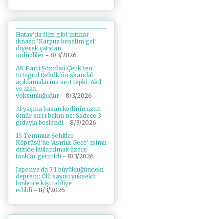
Hatay'da film gibi intihar
iknası: 'Karpuz keselim gel'
diyerek çatıdan
indirdiler
- 8/3/2026
AK Parti Sözcüsü Çelik'ten
Ertuğrul Özkök'ün skandal
açıklamalarına sert tepki: Akıl
ve izan
yoksunluğudur
- 8/3/2026
31 yaşına basan kedinin uzun
ömür sırrı bakın ne: Sadece 3
gıdayla beslendi
- 8/3/2026
15 Temmuz Şehitler
Köprüsü'ne 'Asırlık Gece' isimli
dizide kullanılmak üzere
tanklar getirildi
- 8/3/2026
Japonya'da 7,1 büyüklüğündeki
deprem: Ölü sayısı yükseldi
binlerce kişi tahliye
edildi
- 8/3/2026