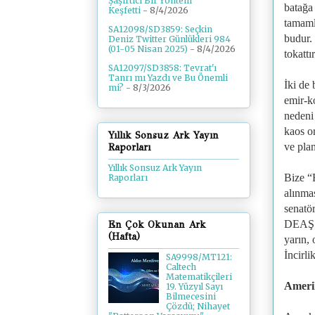
Şaşırtıcı Bir Yöntem
batağa
Keşfetti
- 8/4/2026
tamaml
SA12098/SD3859: Seçkin
budur.
Deniz Twitter Günlükleri 984
(01-05 Nisan 2025)
- 8/4/2026
tokattır
SA12097/SD3858: Tevrat'ı
Tanrı mı Yazdı ve Bu Önemli
İki de 
mi?
- 8/3/2026
emir-ko
nedeni 
kaos o
Yıllık Sonsuz Ark Yayın
ve plan
Raporları
Yıllık Sonsuz Ark Yayın
Bize “
Raporları
alınma
senatö
DEAŞ’a 
En Çok Okunan Ark
(Hafta)
yarın, 
İncirli
SA9998/MT121:
Caltech
Matematikçileri
Amerik
19. Yüzyıl Sayı
Bilmecesini
Çözdü; Nihayet