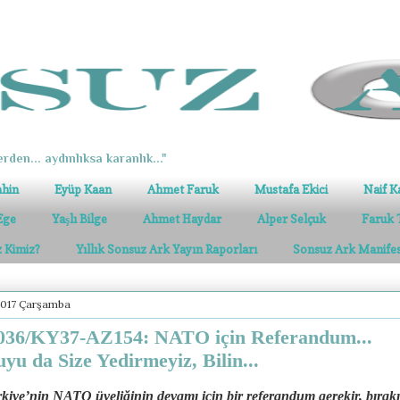
erden... aydınlıksa karanlık..."
ahin
Eyüp Kaan
Ahmet Faruk
Mustafa Ekici
Naif K
Ege
Yaşlı Bilge
Ahmet Haydar
Alper Selçuk
Faruk 
z Kimiz?
Yıllık Sonsuz Ark Yayın Raporları
Sonsuz Ark Manife
2017 Çarşamba
36/KY37-AZ154: NATO için Referandum...
yu da Size Yedirmeyiz, Bilin...
kiye’nin NATO üyeliğinin devamı için bir referandum gerekir, bırakı