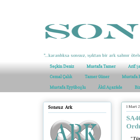
"...karanlıksa sonsuz, ışıktan bir ark salınır ötel
Seçkin Deniz
Mustafa Tamer
Arif Ş
Cemal Çalık
Tamer Güner
Mustafa 
Mustafa Eyyüboğlu
Âkil Ağazâde
Bi
1 Mart 
Sonsuz Ark
SA40
Ordu
"Tür