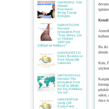
SA638/AS52: 'One
devam 
Minute'
işimiz
Fenomeni -
Recep Tayyip
Erdoğan
Kendi 
SA8633/TG296:
Siyonist
Amerika
Jerusalem Post:
"İran, Rusya, Çin
kullan
ve Türkiye
'ABD’nin
Çöküşü'nü Kutluyor"
Bu iki
dönük b
SA10003/MT122:
Enver İbrahim ve
Post-İslamcılık
Kim, F
Labirenti
söylem
SA9714/SD2442:
Siyonist The
Karşıla
Jerusalem Post:
kararg
İsrail'in Ahlakî
Bir Dış Politikası
püskürt
Var mı?
sakın,
SA9639/MT48:
önce m
Garip Çift:
Franco'nun