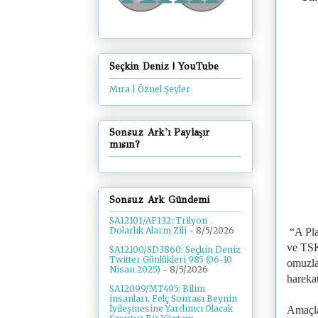
Seçkin Deniz | YouTube
Mıra | Öznel Şeyler
Sonsuz Ark'ı Paylaşır
mısın?
Sonsuz Ark Gündemi
SA12101/AF132: Trilyon
Dolarlık Alarm Zili
- 8/5/2026
“A Pla
ve TSK
SA12100/SD3860: Seçkin Deniz
Twitter Günlükleri 985 (06-10
omuzlar
Nisan 2025)
- 8/5/2026
harekat
SA12099/MT495: Bilim
insanları, Felç Sonrası Beynin
İyileşmesine Yardımcı Olacak
Amaçla