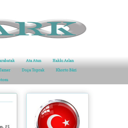
arabatak
Ata Atun
Hakkı Aslan
Tamer
Doğa Toprak
Khorto Bâri
stosu
n, 15