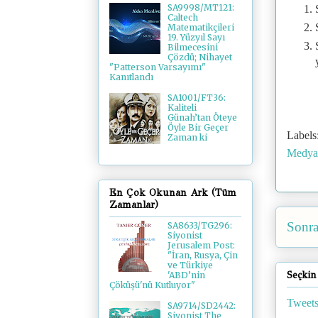
SA9998/MT121:
Caltech
Matematikçileri
19. Yüzyıl Sayı
Bilmecesini
Çözdü; Nihayet
"Patterson Varsayımı"
Kanıtlandı
SA1001/FT36:
Kaliteli
Günah’tan Öteye
Öyle Bir Geçer
Labels
Zaman ki
Medy
En Çok Okunan Ark (Tüm
Zamanlar)
Sonra
SA8633/TG296:
Siyonist
Jerusalem Post:
"İran, Rusya, Çin
ve Türkiye
Seçkin
'ABD’nin
Çöküşü'nü Kutluyor"
Tweets
SA9714/SD2442:
Siyonist The