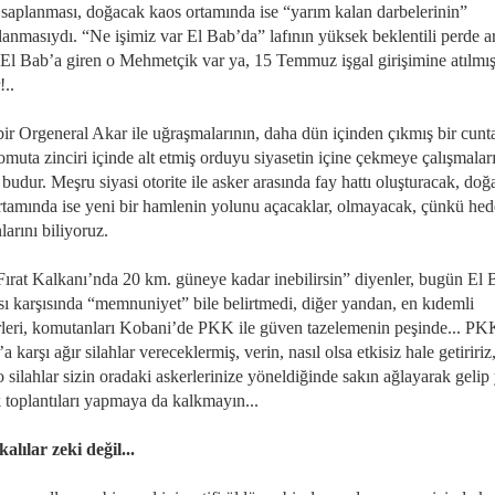
 saplanması, doğacak kaos ortamında ise “yarım kalan darbelerinin”
anmasıydı. “Ne işimiz var El Bab’da” lafının yüksek beklentili perde a
 El Bab’a giren o Mehmetçik var ya, 15 Temmuz işgal girişimine atılmış
!..
bir Orgeneral Akar ile uğraşmalarının, daha dün içinden çıkmış bir cunt
muta zinciri içinde alt etmiş orduyu siyasetin içine çekmeye çalışmalar
budur. Meşru siyasi otorite ile asker arasında fay hattı oluşturacak, do
rtamında ise yeni bir hamlenin yolunu açacaklar, olmayacak, çünkü hede
larını biliyoruz.
Fırat Kalkanı’nda 20 km. güneye kadar inebilirsin” diyenler, bugün El 
sı karşısında “memnuniyet” bile belirtmedi, diğer yandan, en kıdemli
rleri, komutanları Kobani’de PKK ile güven tazelemenin peşinde... PK
karşı ağır silahlar vereceklermiş, verin, nasıl olsa etkisiz hale getiriri
o silahlar sizin oradaki askerlerinize yöneldiğinde sakın ağlayarak gelip
k toplantıları yapmaya da kalkmayın...
alılar zeki değil...