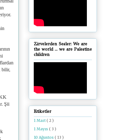
urumsal
ın
riyor.
nin
Zirvelerden Sesler: We are
arının
the world ... we are Palestine
children
ni
flardan
bilir,
 PKK
. Şii
Etiketler
1 Mart
( 2 )
1 Mayıs
( 3 )
ek
10 Ağustos
( 13 )
k