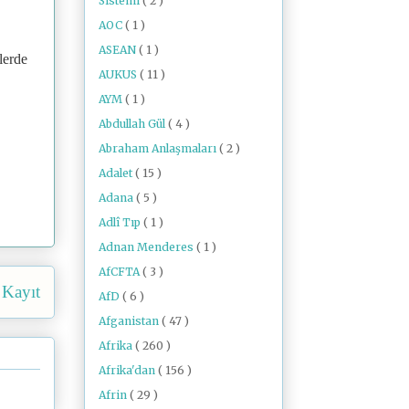
Sistemi
( 2 )
AOC
( 1 )
ASEAN
( 1 )
lerde
AUKUS
( 11 )
AYM
( 1 )
Abdullah Gül
( 4 )
Abraham Anlaşmaları
( 2 )
Adalet
( 15 )
,
Adana
( 5 )
Adlî Tıp
( 1 )
Adnan Menderes
( 1 )
AfCFTA
( 3 )
 Kayıt
AfD
( 6 )
Afganistan
( 47 )
Afrika
( 260 )
Afrika'dan
( 156 )
Afrin
( 29 )