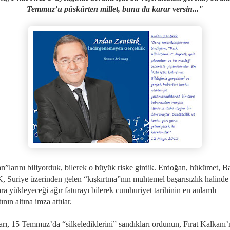
Temmuz’u püskürten millet, buna da karar versin..."
n”larını biliyorduk, bilerek o büyük riske girdik. Erdoğan, hükümet, B
, Suriye üzerinden gelen “kışkırtma”nın muhtemel başarısızlık halinde
a yükleyeceği ağır faturayı bilerek cumhuriyet tarihinin en anlamlı
ının altına imza attılar.
rı, 15 Temmuz’da “silkelediklerini” sandıkları ordunun, Fırat Kalkanı