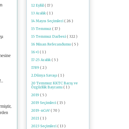
im
12 Eylül
( 17 )
13 Aralık
( 1 )
14 Mayıs Seçimleri
( 26 )
15 Temmuz
( 17 )
şı
15 Temmuz Darbesi
( 322 )
16 Nisan Referandumu
( 5 )
16+1
( 1 )
mesine
17-25 Aralık
( 5 )
1789
( 2 )
2.Dünya Savaşı
( 1 )
..
20 Temmuz KKTC Barış ve
Özgürlük Bayramı
( 1 )
2019
( 5 )
2019 Seçimleri
( 15 )
miştir,
2019-nCoV
( 70 )
erden
2021
( 1 )
2023 Seçimleri
( 13 )