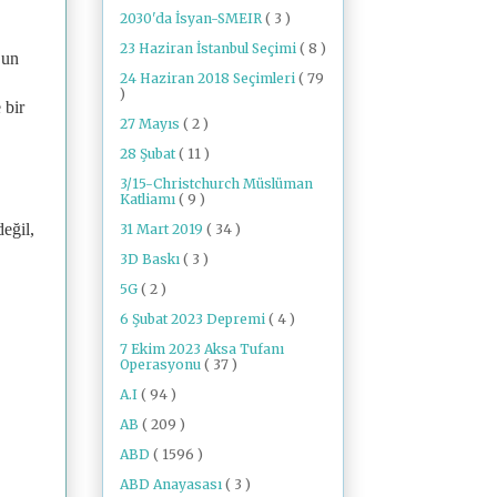
2030'da İsyan-SMEIR
( 3 )
23 Haziran İstanbul Seçimi
( 8 )
 un
24 Haziran 2018 Seçimleri
( 79
)
 bir
27 Mayıs
( 2 )
28 Şubat
( 11 )
3/15-Christchurch Müslüman
Katliamı
( 9 )
değil,
31 Mart 2019
( 34 )
3D Baskı
( 3 )
5G
( 2 )
6 Şubat 2023 Depremi
( 4 )
7 Ekim 2023 Aksa Tufanı
Operasyonu
( 37 )
A.I
( 94 )
AB
( 209 )
ABD
( 1596 )
ABD Anayasası
( 3 )