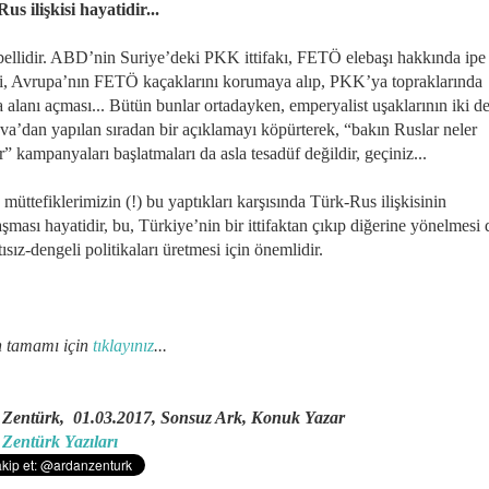
us ilişkisi hayatidir...
bellidir. ABD’nin Suriye’deki PKK ittifakı, FETÖ elebaşı hakkında ipe
i, Avrupa’nın FETÖ kaçaklarını korumaya alıp, PKK’ya topraklarında
 alanı açması... Bütün bunlar ortadayken, emperyalist uşaklarının iki de
a’dan yapılan sıradan bir açıklamayı köpürterek, “bakın Ruslar neler
” kampanyaları başlatmaları da asla tesadüf değildir, geçiniz...
üttefiklerimizin (!) bu yaptıkları karşısında Türk-Rus ilişkisinin
şması hayatidir, bu, Türkiye’nin bir ittifaktan çıkıp diğerine yönelmesi 
ısız-dengeli politikaları üretmesi için önemlidir.
n tamamı için
tıklayınız
...
Zentürk, 01.03.2017, Sonsuz Ark, Konuk Yazar
Zentürk Yazıları