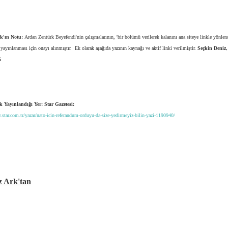
k'ın Notu:
Ardan Zentürk Beyefendi'nin çalışmalarının, 'bir bölümü verilerek kalanını ana siteye linkle yönlen
 yayınlanması için onayı alınmıştır. Ek olarak aşağıda yazının kaynağı ve aktif linki verilmiştir.
Seçkin Deniz,
5
k Yayınlandığı Yer: Star Gazetesi:
.star.com.tr/yazar/nato-icin-referandum-orduyu-da-size-yedirmeyiz-bilin-yazi-1190940/
z Ark'tan