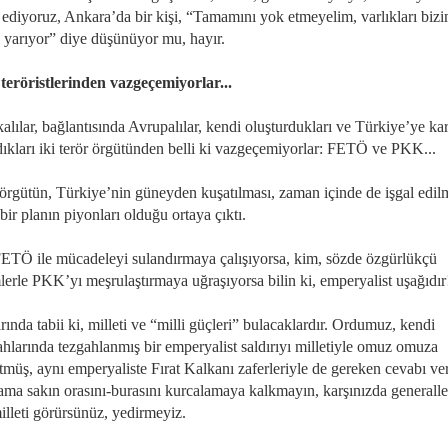
ediyoruz, Ankara’da bir kişi, “Tamamını yok etmeyelim, varlıkları biz
e yarıyor” diye düşünüyor mu, hayır.
teröristlerinden vazgeçemiyorlar...
lılar, bağlantısında Avrupalılar, kendi oluşturdukları ve Türkiye’ye kar
dıkları iki terör örgütünden belli ki vazgeçemiyorlar: FETÖ ve PKK...
 örgütün, Türkiye’nin güneyden kuşatılması, zaman içinde de işgal edil
ir planın piyonları olduğu ortaya çıktı.
ETÖ ile mücadeleyi sulandırmaya çalışıyorsa, kim, sözde özgürlükçü
lerle PKK’yı meşrulaştırmaya uğraşıyorsa bilin ki, emperyalist uşağıdır!
rında tabii ki, milleti ve “milli güçleri” bulacaklardır. Ordumuz, kendi
ahlarında tezgahlanmış bir emperyalist saldırıyı milletiyle omuz omuza
müş, aynı emperyaliste Fırat Kalkanı zaferleriyle de gereken cevabı ver
 ama sakın orasını-burasını kurcalamaya kalkmayın, karşınızda generall
illeti görürsünüz, yedirmeyiz.