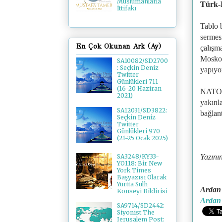
Müslümanlarla
Türk-R
İttifakı
Tablo 
sermes
En Çok Okunan Ark (Ay)
çalışma
Moskov
SA10082/SD2700
: Seçkin Deniz
yapıyor
Twitter
Günlükleri 711
(16-20 Haziran
NATO m
2021)
yakınla
SA12031/SD3822:
bağlant
Seçkin Deniz
Twitter
Günlükleri 970
(21-25 Ocak 2025)
Yazını
SA3248/KY33-
YO118: Bir New
York Times
Başyazısı Olarak
Yurtta Sulh
Ardan 
Konseyi Bildirisi
Ardan 
SA9714/SD2442:
Siyonist The
Jerusalem Post: