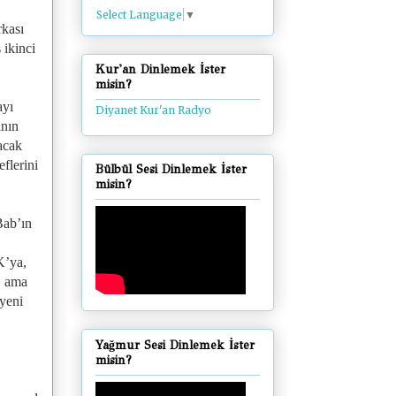
Select Language
▼
rkası
 ikinci
Kur'an Dinlemek İster
misin?
ayı
Diyanet Kur'an Radyo
ının
ğacak
flerini
Bülbül Sesi Dinlemek İster
misin?
Bab’ın
K’ya,
z, ama
 yeni
Yağmur Sesi Dinlemek İster
misin?