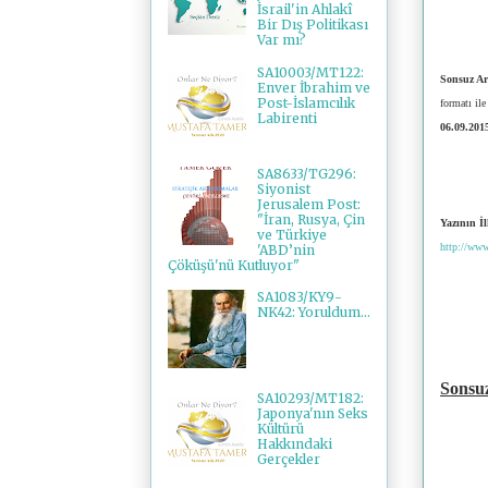
İsrail'in Ahlakî
Bir Dış Politikası
Var mı?
SA10003/MT122:
Sonsuz Ar
Enver İbrahim ve
Post-İslamcılık
formatı ile
Labirenti
06.09.201
SA8633/TG296:
Siyonist
Jerusalem Post:
"İran, Rusya, Çin
Yazının İl
ve Türkiye
http://www
'ABD’nin
Çöküşü'nü Kutluyor"
SA1083/KY9-
NK42: Yoruldum...
Sonsu
SA10293/MT182:
Japonya'nın Seks
Kültürü
Hakkındaki
Gerçekler