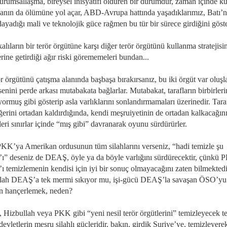
kurumsallaşma, bireysel inisyatifi öldüren bir durumdur, zaman içinde k
kanın da ölümüne yol açar, ABD-Avrupa hattında yaşadıklarımız, Batı’n
 dayadığı mali ve teknolojik güce rağmen bu tür bir sürece girdiğini göste
lıların bir terör örgütüne karşı diğer terör örgütünü kullanma stratejisi
rine getirdiği ağır riski görememeleri bundan...
ör örgütünü çatışma alanında başbaşa bırakırsanız, bu iki örgüt var oluşl
enini perde arkası mutabakata bağlarlar. Mutabakat, tarafların birbirleri
yormuş gibi gösterip asla varlıklarını sonlandırmamaları üzerinedir. Tara
iğerini ortadan kaldırdığında, kendi meşruiyetinin de ortadan kalkacağını 
eri sınırlar içinde “mış gibi” davranarak oyunu sürdürürler.
PKK’ya Amerikan ordusunun tüm silahlarını verseniz, “hadi temizle şu
” deseniz de DEAŞ, öyle ya da böyle varlığını sürdürecektir, çünkü
 temizlemenin kendisi için iyi bir sonuç olmayacağını zaten bilmektedir
lah DEAŞ’a tek mermi sıkıyor mu, işi-gücü DEAŞ’la savaşan ÖSO’yu
n hançerlemek, neden?
Hizbullah veya PKK gibi “yeni nesil terör örgütlerini” temizleyecek t
devletlerin meşru silahlı güçleridir, bakın, girdik Suriye’ye, temizleyere