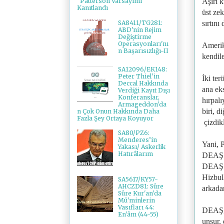
Aşırı 
"Patterson Varsayımı"
Kanıtlandı
üst ze
SA8411/TG281:
sırtını
ABD'nin Rejim
Değiştirme
Operasyonları'nı
Amerika
n Başarısızlığı-II
kendile
SA12096/EK148:
Peter Thiel'in
İki ter
Deccal Hakkında
ana eks
Verdiği Kayıt Dışı
Konferanslar,
hırpalı
Armageddon'da
biri, d
n Çok Onun Hakkında Daha
Fazla Şey Ortaya Koyuyor
çizdikl
SA80/PZ6:
Menderes’in
Yani, 
Yakası/ Askerlik
Hatırâlarım
DEAŞ’ı
DEAŞ’ı
Hizbul
SA5617/KY57-
AHCZD81: Sûre
arkada
Sûre Kur'an'da
Mü'minlerin
Vasıfları 44:
DEAŞ, 
En'âm (44-55)
unsur, 