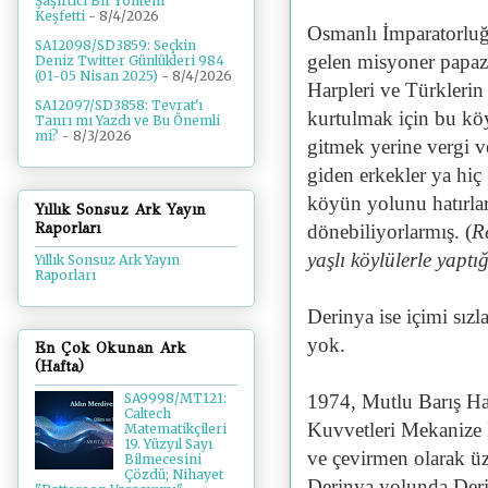
Şaşırtıcı Bir Yöntem
Keşfetti
- 8/4/2026
Osmanlı İmparatorlu
SA12098/SD3859: Seçkin
gelen misyoner papazl
Deniz Twitter Günlükleri 984
(01-05 Nisan 2025)
- 8/4/2026
Harpleri ve Türklerin
SA12097/SD3858: Tevrat'ı
kurtulmak için bu köy
Tanrı mı Yazdı ve Bu Önemli
mi?
- 8/3/2026
gitmek yerine vergi v
giden erkekler ya hiç
köyün yolunu hatırlarl
Yıllık Sonsuz Ark Yayın
Raporları
dönebiliyorlarmış. (
R
yaşlı köylülerle yapt
Yıllık Sonsuz Ark Yayın
Raporları
Derinya ise içimi sız
yok.
En Çok Okunan Ark
(Hafta)
1974, Mutlu Barış Har
SA9998/MT121:
Caltech
Kuvvetleri Mekanize B
Matematikçileri
19. Yüzyıl Sayı
ve çevirmen olarak üz
Bilmecesini
Çözdü; Nihayet
Derinya yolunda Derin