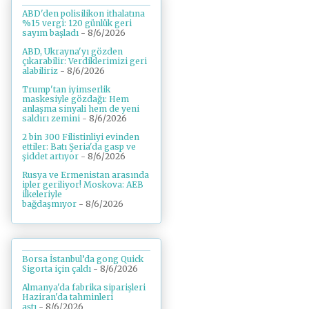
ABD'den polisilikon ithalatına
%15 vergi: 120 günlük geri
sayım başladı
- 8/6/2026
ABD, Ukrayna'yı gözden
çıkarabilir: Verdiklerimizi geri
alabiliriz
- 8/6/2026
Trump'tan iyimserlik
maskesiyle gözdağı: Hem
anlaşma sinyali hem de yeni
saldırı zemini
- 8/6/2026
2 bin 300 Filistinliyi evinden
ettiler: Batı Şeria'da gasp ve
şiddet artıyor
- 8/6/2026
Rusya ve Ermenistan arasında
ipler geriliyor! Moskova: AEB
ilkeleriyle
bağdaşmıyor
- 8/6/2026
Borsa İstanbul’da gong Quick
Sigorta için çaldı
- 8/6/2026
Almanya'da fabrika siparişleri
Haziran'da tahminleri
aştı
- 8/6/2026