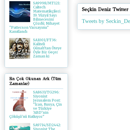
SA9998/MT121:
Caltech
Seçkin Deniz Twitter
Matematikçileri
19. Yüzyıl Sayı
Bilmecesini
Tweets by Seckin_De
Çözdü; Nihayet
"Patterson Varsayımı"
Kanıtlandı
SA1001/FT36:
Kaliteli
Günah’tan Öteye
Öyle Bir Geçer
Zaman ki
En Çok Okunan Ark (Tüm
Zamanlar)
SA8633/TG296:
Siyonist
Jerusalem Post:
"İran, Rusya, Çin
ve Türkiye
'ABD’nin
Çöküşü'nü Kutluyor"
SA9714/SD2442:
Siyonist The