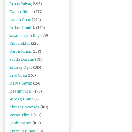
Erhan Yalvaç
(696)
Tamer Güner
(377)
Adnan Onay
(344)
Ardan Zentürk
(344)
Yaşar Taşkın Koç
(269)
Cihan Aktaş
(226)
Ceren Kenar
(198)
Sevda Dursun
(187)
Yıldıray Oğur
(185)
Erol Göka
(167)
Derya Beyaz
(156)
İbrahim Tığlı
(156)
Yurdagül Atun
(123)
Ahmet Hocazâde
(103)
Puran Tilmiz
(103)
Şahin Torun
(100)
Emeti Saruhan
(98)