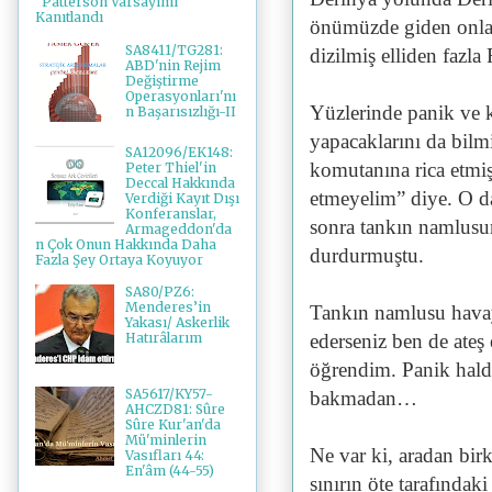
"Patterson Varsayımı"
Kanıtlandı
önümüzde giden onlar
SA8411/TG281:
dizilmiş elliden fazl
ABD'nin Rejim
Değiştirme
Operasyonları'nı
Yüzlerinde panik ve k
n Başarısızlığı-II
yapacaklarını da bilm
SA12096/EK148:
komutanına rica etmişt
Peter Thiel'in
Deccal Hakkında
etmeyelim” diye. O da
Verdiği Kayıt Dışı
Konferanslar,
sonra tankın namlusu
Armageddon'da
n Çok Onun Hakkında Daha
durdurmuştu.
Fazla Şey Ortaya Koyuyor
SA80/PZ6:
Menderes’in
Tankın namlusu havaya
Yakası/ Askerlik
ederseniz ben de ateş
Hatırâlarım
öğrendim. Panik halde 
SA5617/KY57-
bakmadan…
AHCZD81: Sûre
Sûre Kur'an'da
Mü'minlerin
Ne var ki, aradan bir
Vasıfları 44:
En'âm (44-55)
sınırın öte tarafınd