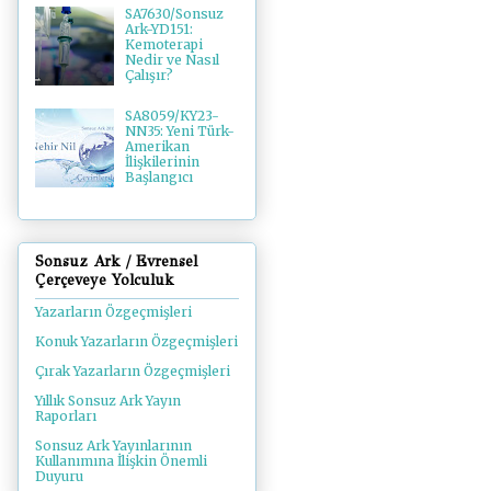
SA7630/Sonsuz
Ark-YD151:
Kemoterapi
Nedir ve Nasıl
Çalışır?
SA8059/KY23-
NN35: Yeni Türk-
Amerikan
İlişkilerinin
Başlangıcı
Sonsuz Ark / Evrensel
Çerçeveye Yolculuk
Yazarların Özgeçmişleri
Konuk Yazarların Özgeçmişleri
Çırak Yazarların Özgeçmişleri
Yıllık Sonsuz Ark Yayın
Raporları
Sonsuz Ark Yayınlarının
Kullanımına İlişkin Önemli
Duyuru