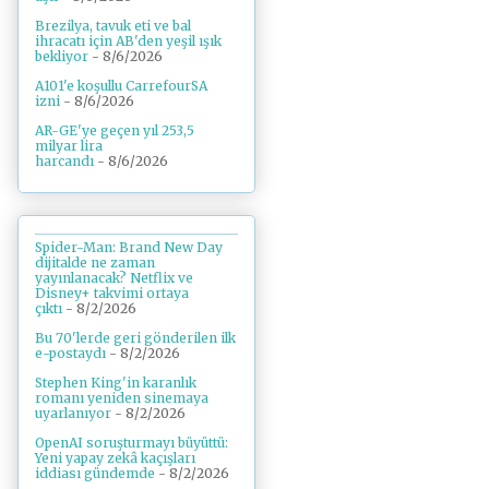
Brezilya, tavuk eti ve bal
ihracatı için AB'den yeşil ışık
bekliyor
- 8/6/2026
A101'e koşullu CarrefourSA
izni
- 8/6/2026
AR-GE'ye geçen yıl 253,5
milyar lira
harcandı
- 8/6/2026
Spider-Man: Brand New Day
dijitalde ne zaman
yayınlanacak? Netflix ve
Disney+ takvimi ortaya
çıktı
- 8/2/2026
Bu 70'lerde geri gönderilen ilk
e-postaydı
- 8/2/2026
Stephen King'in karanlık
romanı yeniden sinemaya
uyarlanıyor
- 8/2/2026
OpenAI soruşturmayı büyüttü:
Yeni yapay zekâ kaçışları
iddiası gündemde
- 8/2/2026