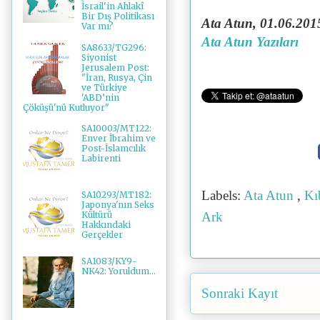
İsrail'in Ahlakî
Bir Dış Politikası
Ata Atun, 01.06.201
Var mı?
Ata Atun Yazıları
SA8633/TG296:
Siyonist
Jerusalem Post:
"İran, Rusya, Çin
ve Türkiye
'ABD’nin
Çöküşü'nü Kutluyor"
SA10003/MT122:
Enver İbrahim ve
Post-İslamcılık
Labirenti
Labels:
Ata Atun
,
Kı
SA10293/MT182:
Japonya'nın Seks
Kültürü
Ark
Hakkındaki
Gerçekler
SA1083/KY9-
NK42: Yoruldum...
Sonraki Kayıt