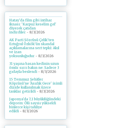
Hatay'da film gibi intihar
iknası: 'Karpuz keselim gel'
diyerek çatıdan
indirdiler
- 8/3/2026
AK Parti Sözcüsü Çelik'ten
Ertuğrul Özkök'ün skandal
açıklamalarına sert tepki: Akıl
ve izan
yoksunluğudur
- 8/3/2026
31 yaşına basan kedinin uzun
ömür sırrı bakın ne: Sadece 3
gıdayla beslendi
- 8/3/2026
15 Temmuz Şehitler
Köprüsü'ne 'Asırlık Gece' isimli
dizide kullanılmak üzere
tanklar getirildi
- 8/3/2026
Japonya'da 7,1 büyüklüğündeki
deprem: Ölü sayısı yükseldi
binlerce kişi tahliye
edildi
- 8/3/2026