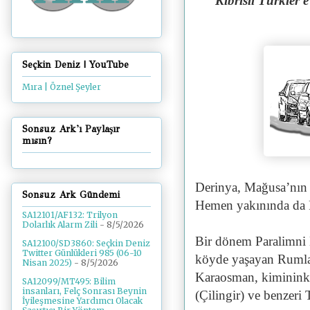
Kıbrıslı Türkl
Seçkin Deniz | YouTube
Mıra | Öznel Şeyler
Sonsuz Ark'ı Paylaşır
mısın?
Derinya, Mağusa’nın e
Sonsuz Ark Gündemi
Hemen yakınında da 
SA12101/AF132: Trilyon
Dolarlık Alarm Zili
- 8/5/2026
Bir dönem Paralimni K
SA12100/SD3860: Seçkin Deniz
Twitter Günlükleri 985 (06-10
köyde yaşayan Rumlar
Nisan 2025)
- 8/5/2026
Karaosman, kimininki
SA12099/MT495: Bilim
insanları, Felç Sonrası Beynin
(Çilingir) ve benzeri 
İyileşmesine Yardımcı Olacak