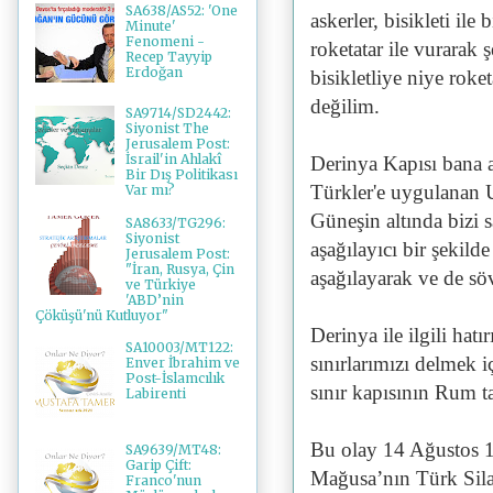
SA638/AS52: 'One
askerler, bisikleti il
Minute'
Fenomeni -
roketatar ile vurarak 
Recep Tayyip
Erdoğan
bisikletliye niye roke
değilim.
SA9714/SD2442:
Siyonist The
Jerusalem Post:
İsrail'in Ahlakî
Derinya Kapısı bana a
Bir Dış Politikası
Türkler'e uygulanan
Var mı?
Güneşin altında bizi s
SA8633/TG296:
Siyonist
aşağılayıcı bir şekil
Jerusalem Post:
"İran, Rusya, Çin
aşağılayarak ve de 
ve Türkiye
'ABD’nin
Çöküşü'nü Kutluyor"
Derinya ile ilgili hat
SA10003/MT122:
sınırlarımızı delmek i
Enver İbrahim ve
Post-İslamcılık
sınır kapısının Rum t
Labirenti
Bu olay 14 Ağustos 1
SA9639/MT48:
Garip Çift:
Mağusa’nın Türk Silah
Franco'nun