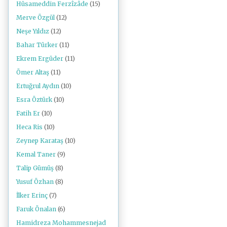
Hüsameddin Ferzîzâde
(15)
Merve Özgül
(12)
Neşe Yıldız
(12)
Bahar Türker
(11)
Ekrem Ergüder
(11)
Ömer Altaş
(11)
Ertuğrul Aydın
(10)
Esra Öztürk
(10)
Fatih Er
(10)
Heca Ris
(10)
Zeynep Karataş
(10)
Kemal Taner
(9)
Talip Gümüş
(8)
Yusuf Özhan
(8)
İlker Erinç
(7)
Faruk Önalan
(6)
Hamidreza Mohammesnejad