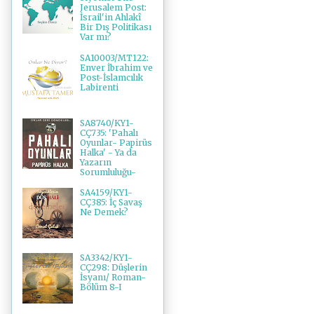
Jerusalem Post:
İsrail'in Ahlakî
Bir Dış Politikası
Var mı?
SA10003/MT122:
Enver İbrahim ve
Post-İslamcılık
Labirenti
SA8740/KY1-
CÇ735: 'Pahalı
Oyunlar- Papirüs
Halka' - Ya da
Yazarın
Sorumluluğu-
SA4159/KY1-
CÇ385: İç Savaş
Ne Demek?
SA3342/KY1-
CÇ298: Düşlerin
İsyanı/ Roman-
Bölüm 8-I