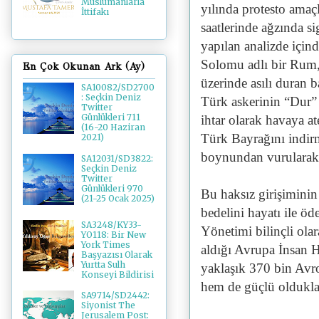
Müslümanlarla
yılında protesto amaç
İttifakı
saatlerinde ağzında si
yapılan analizde için
Solomu adlı bir Rum, s
En Çok Okunan Ark (Ay)
üzerinde asılı duran b
SA10082/SD2700
: Seçkin Deniz
Türk askerinin “Dur” 
Twitter
Günlükleri 711
ihtar olarak havaya at
(16-20 Haziran
Türk Bayrağını indir
2021)
boynundan vurulara
SA12031/SD3822:
Seçkin Deniz
Twitter
Günlükleri 970
Bu haksız girişiminin 
(21-25 Ocak 2025)
bedelini hayatı ile
SA3248/KY33-
Yönetimi bilinçli ola
YO118: Bir New
York Times
aldığı Avrupa İnsan 
Başyazısı Olarak
Yurtta Sulh
yaklaşık 370 bin Avr
Konseyi Bildirisi
hem de güçlü oldukl
SA9714/SD2442:
Siyonist The
Jerusalem Post: