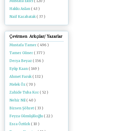
Mustafa Ekici
( 120 )
Hakkı Aslan
( 43 )
Naif Karabatak
( 37 )
Çevirmen Arkçılar/ Yazarlar
Mustafa Tamer
( 496 )
Tamer Güner
( 377 )
Derya Beyaz
( 156 )
Eyüp Kaan
( 149 )
Ahmet Faruk
( 132 )
Melek Öz
( 70 )
Zahide Tuba Kor
( 52 )
Nehir Nil
( 40 )
Birsen Şöhret
( 33 )
Feyza Gümüşlüoğlu
( 22 )
Esra Öztürk
( 10 )