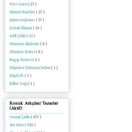
Piro Zaza
( 27 )
Ahmet Haydar
( 25 )
Aykut Seçkiner
( 17 )
Irmak Elmas
( 16 )
Adil Çelik
( 13 )
Mustafa Akdeniz
( 8 )
Mümtaz Bahri
( 8 )
Ragıp Kefeci
( 6 )
Düşünce Dünyası'ndan
( 5 )
Kâşif M.
( 5 )
Billur Dağ
( 2 )
Konuk Arkçılar/ Yazarlar
(Aktif)
Cemal Çalık
( 817 )
Ata Atun
( 530 )