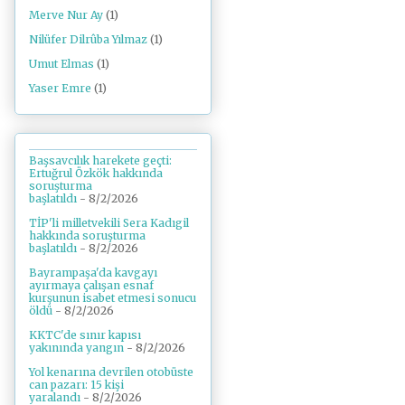
Merve Nur Ay
(1)
Nilüfer Dilrûba Yılmaz
(1)
Umut Elmas
(1)
Yaser Emre
(1)
Başsavcılık harekete geçti:
Ertuğrul Özkök hakkında
soruşturma
başlatıldı
- 8/2/2026
TİP'li milletvekili Sera Kadıgil
hakkında soruşturma
başlatıldı
- 8/2/2026
Bayrampaşa'da kavgayı
ayırmaya çalışan esnaf
kurşunun isabet etmesi sonucu
öldü
- 8/2/2026
KKTC'de sınır kapısı
yakınında yangın
- 8/2/2026
Yol kenarına devrilen otobüste
can pazarı: 15 kişi
yaralandı
- 8/2/2026