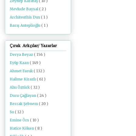
Zeynep Karataş
( 10 )
Mevlude Baysal
( 2 )
Architeuthis Dux
( 1 )
Barış Anteplioğlu
( 1 )
Çırak Arkçılar/ Yazarlar
Derya Beyaz
( 156 )
Eyüp Kaan
( 149 )
Ahmet Faruk
( 132 )
Halime Kirazlı
( 61 )
Ahu Öztürk
( 32 )
Duru Çağlayan
( 24 )
Berrak Şebnem
( 20 )
Su
( 12 )
Emine Örs
( 10 )
Hatice Köken
( 8 )