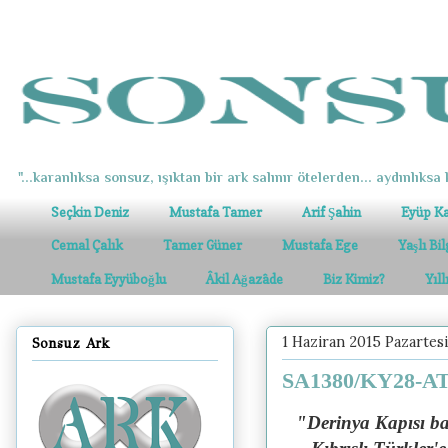
"...karanlıksa sonsuz, ışıktan bir ark salınır ötelerden... aydınlıksa k
Seçkin Deniz
Mustafa Tamer
Arif Şahin
Eyüp K
Cemal Çalık
Tamer Güner
Mustafa Ege
Yaşlı Bi
Mustafa Eyyüboğlu
Âkil Ağazâde
Biz Kimiz?
Yıl
1 Haziran 2015 Pazartesi
Sonsuz Ark
SA1380/KY28-ATA
"Derinya Kapısı b