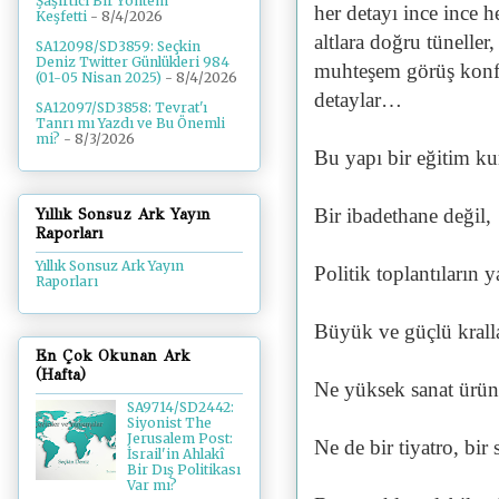
Şaşırtıcı Bir Yöntem
her detayı ince ince h
Keşfetti
- 8/4/2026
altlara doğru tüneller,
SA12098/SD3859: Seçkin
Deniz Twitter Günlükleri 984
muhteşem görüş konfor
(01-05 Nisan 2025)
- 8/4/2026
detaylar…
SA12097/SD3858: Tevrat'ı
Tanrı mı Yazdı ve Bu Önemli
mi?
- 8/3/2026
Bu yapı bir eğitim k
Bir ibadethane değil,
Yıllık Sonsuz Ark Yayın
Raporları
Yıllık Sonsuz Ark Yayın
Politik toplantıların y
Raporları
Büyük ve güçlü kralla
En Çok Okunan Ark
(Hafta)
Ne yüksek sanat ürünle
SA9714/SD2442:
Siyonist The
Jerusalem Post:
Ne de bir tiyatro, bi
İsrail'in Ahlakî
Bir Dış Politikası
Var mı?