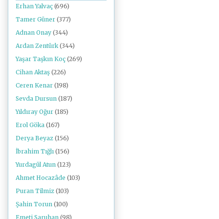
Erhan Yalvaç
(696)
Tamer Güner
(377)
Adnan Onay
(344)
Ardan Zentürk
(344)
Yaşar Taşkın Koç
(269)
Cihan Aktaş
(226)
Ceren Kenar
(198)
Sevda Dursun
(187)
Yıldıray Oğur
(185)
Erol Göka
(167)
Derya Beyaz
(156)
İbrahim Tığlı
(156)
Yurdagül Atun
(123)
Ahmet Hocazâde
(103)
Puran Tilmiz
(103)
Şahin Torun
(100)
Emeti Saruhan
(98)