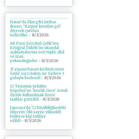
Hatay'da film gibi intihar
iknası: 'Karpuz keselim gel'
diyerek çatıdan
indirdiler
- 8/3/2026
AK Parti Sözcüsü Çelik'ten
Ertuğrul Özkök'ün skandal
açıklamalarına sert tepki: Akıl
ve izan
yoksunluğudur
- 8/3/2026
31 yaşına basan kedinin uzun
ömür sırrı bakın ne: Sadece 3
gıdayla beslendi
- 8/3/2026
15 Temmuz Şehitler
Köprüsü'ne 'Asırlık Gece' isimli
dizide kullanılmak üzere
tanklar getirildi
- 8/3/2026
Japonya'da 7,1 büyüklüğündeki
deprem: Ölü sayısı yükseldi
binlerce kişi tahliye
edildi
- 8/3/2026