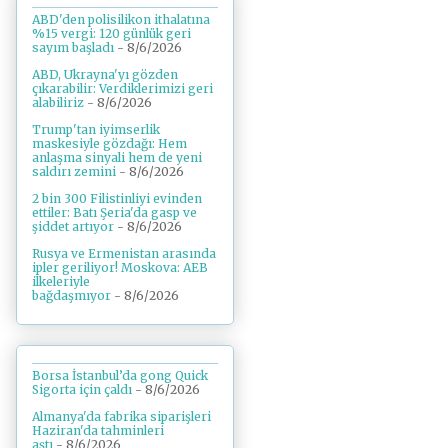
ABD'den polisilikon ithalatına
%15 vergi: 120 günlük geri
sayım başladı
- 8/6/2026
ABD, Ukrayna'yı gözden
çıkarabilir: Verdiklerimizi geri
alabiliriz
- 8/6/2026
Trump'tan iyimserlik
maskesiyle gözdağı: Hem
anlaşma sinyali hem de yeni
saldırı zemini
- 8/6/2026
2 bin 300 Filistinliyi evinden
ettiler: Batı Şeria'da gasp ve
şiddet artıyor
- 8/6/2026
Rusya ve Ermenistan arasında
ipler geriliyor! Moskova: AEB
ilkeleriyle
bağdaşmıyor
- 8/6/2026
Borsa İstanbul’da gong Quick
Sigorta için çaldı
- 8/6/2026
Almanya'da fabrika siparişleri
Haziran'da tahminleri
aştı
- 8/6/2026