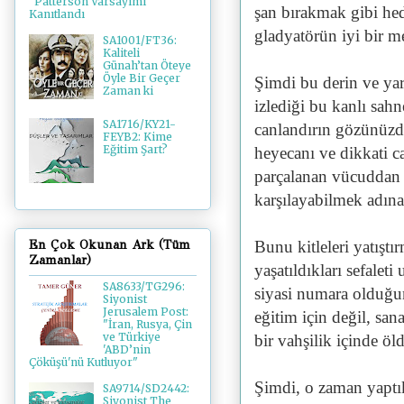
"Patterson Varsayımı"
şan bırakmak gibi hede
Kanıtlandı
gladyatörün iyi bir mez
SA1001/FT36:
Kaliteli
Günah’tan Öteye
Öyle Bir Geçer
Şimdi bu derin ve yar
Zaman ki
izlediği bu kanlı sah
SA1716/KY21-
canlandırın gözünüzde
FEYB2: Kime
Eğitim Şart?
heyecanı ve dikkati c
parçalanan vücuddan 
karşılayabilmek adına
Bunu kitleleri yatıştı
En Çok Okunan Ark (Tüm
Zamanlar)
yaşatıldıkları sefaleti
SA8633/TG296:
siyasi numara olduğu
Siyonist
Jerusalem Post:
eğitim için değil, san
"İran, Rusya, Çin
ve Türkiye
bir vahşilik içinde öl
'ABD’nin
Çöküşü'nü Kutluyor"
Şimdi, o zaman yaptık
SA9714/SD2442:
Siyonist The