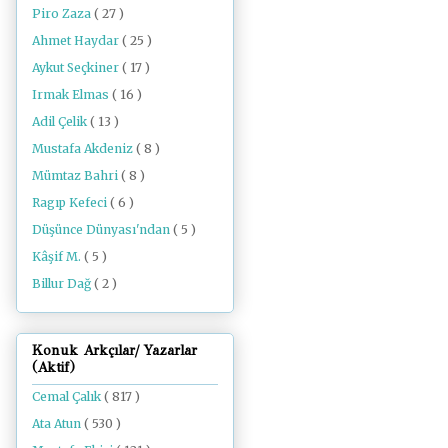
Piro Zaza
( 27 )
Ahmet Haydar
( 25 )
Aykut Seçkiner
( 17 )
Irmak Elmas
( 16 )
Adil Çelik
( 13 )
Mustafa Akdeniz
( 8 )
Mümtaz Bahri
( 8 )
Ragıp Kefeci
( 6 )
Düşünce Dünyası'ndan
( 5 )
Kâşif M.
( 5 )
Billur Dağ
( 2 )
Konuk Arkçılar/ Yazarlar
(Aktif)
Cemal Çalık
( 817 )
Ata Atun
( 530 )