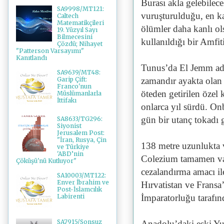
Burası akla gelebilec
SA9998/MT121:
vuruşturulduğu, en k
Caltech
Matematikçileri
ölümler daha kanlı ol
19. Yüzyıl Sayı
Bilmecesini
kullanıldığı bir Amfit
Çözdü; Nihayet
"Patterson Varsayımı"
Kanıtlandı
Tunus’da El Jemm adl
SA9639/MT48:
zamandır ayakta olan 
Garip Çift:
Franco'nun
öteden getirilen özel 
Müslümanlarla
İttifakı
onlarca yıl sürdü. Onb
gün bir utanç tokadı g
SA8633/TG296:
Siyonist
Jerusalem Post:
"İran, Rusya, Çin
138 metre uzunlukta v
ve Türkiye
'ABD’nin
Colezium tamamen vah
Çöküşü'nü Kutluyor"
cezalandırma amacı il
SA10003/MT122:
Enver İbrahim ve
Hırvatistan ve Frans
Post-İslamcılık
İmparatorluğu tarafın
Labirenti
SA7915/Sonsuz
Anadolu’daki eski Y