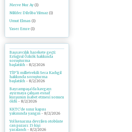
Merve Nur Ay
(1)
Nilüfer Dilrûba Yılmaz
(1)
Umut Elmas
(1)
Yaser Emre
(1)
Başsavcılık harekete geçti:
Ertuğrul Özkök hakkında
soruşturma
başlatıldı
- 8/2/2026
TİP'li milletvekili Sera Kadıgil
hakkında soruşturma
başlatıldı
- 8/2/2026
Bayrampaşa'da kavgayı
ayırmaya çalışan esnaf
kurşunun isabet etmesi sonucu
öldü
- 8/2/2026
KKTC'de sınır kapısı
yakınında yangın
- 8/2/2026
Yol kenarına devrilen otobüste
can pazarı: 15 kişi
yaralandı
- 8/2/2026