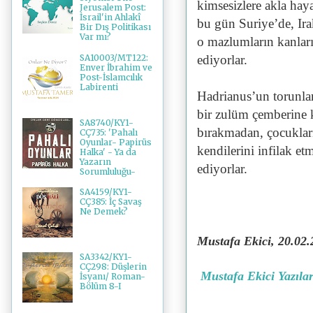
kimsesizlere akla hay
Jerusalem Post:
İsrail'in Ahlakî
bu gün Suriye’de, Ira
Bir Dış Politikası
Var mı?
o mazlumların kanlar
SA10003/MT122:
ediyorlar.
Enver İbrahim ve
Post-İslamcılık
Labirenti
Hadrianus’un torunları
bir zulüm çemberine 
SA8740/KY1-
bırakmadan, çocukları
CÇ735: 'Pahalı
Oyunlar- Papirüs
kendilerini infilak et
Halka' - Ya da
Yazarın
ediyorlar.
Sorumluluğu-
SA4159/KY1-
CÇ385: İç Savaş
Ne Demek?
Mustafa Ekici, 20.02
SA3342/KY1-
CÇ298: Düşlerin
Mustafa Ekici Yazılar
İsyanı/ Roman-
Bölüm 8-I