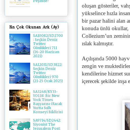
Peşinde?
oluşan gösteriler, va
yükselince hızla insa
bir pazar halini alan
En Çok Okunan Ark (Ay)
konuda ünlü okullar,
Collezium’un zeminin
SA10082/SD2700
: Seçkin Deniz
ıslak kalmıştır.
Twitter
Günlükleri 711
(16-20 Haziran
2021)
Açılışında 5000 hayv
SA12031/SD3822:
zengin ve muktedirler 
Seçkin Deniz
kendilerine hizmet su
Twitter
Günlükleri 970
içerecek şekilde inşa 
(21-25 Ocak 2025)
SA3248/KY33-
YO118: Bir New
York Times
Başyazısı Olarak
Yurtta Sulh
Konseyi Bildirisi
SA9714/SD2442:
Siyonist The
Jerusalem Post: