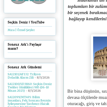
"Hadrianus’un tor
toplumları bir zulü
bir seçenek bırakmad
bağlayıp kendilerini 
Seçkin Deniz | YouTube
Mıra | Öznel Şeyler
Sonsuz Ark'ı Paylaşır
mısın?
Sonsuz Ark Gündemi
SA12101/AF132: Trilyon
Dolarlık Alarm Zili
- 8/5/2026
SA12100/SD3860: Seçkin Deniz
Twitter Günlükleri 985 (06-10
Bir bina düşünün, sır
Nisan 2025)
- 8/5/2026
devasa ölçülerde muaz
SA12099/MT495: Bilim
insanları, Felç Sonrası Beynin
oturacağı, giriş ve ta
İyileşmesine Yardımcı Olacak