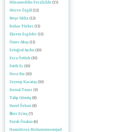
Hüsameddin Ferzîzâde
(15)
Merve Özgül
(12)
Neşe Yıldız
(12)
Bahar Türker
(11)
Ekrem Ergüder
(11)
Ömer Altaş
(11)
Ertuğrul Aydın
(10)
Esra Öztürk
(10)
Fatih Er
(10)
Heca Ris
(10)
Zeynep Karataş
(10)
Kemal Taner
(9)
Talip Gümüş
(8)
Yusuf Özhan
(8)
İlker Erinç
(7)
Faruk Önalan
(6)
Hamidreza Mohammesnejad