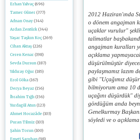
Erhan Yalvaç
(696)
Tamer Güner
(377)
2012 Haziran'ında Su
Adnan Onay
(344)
o dönem angajman kura
Ardan Zentürk
(344)
uçaklar vurulur" şekl
talimatlar başbakand
Yaşar Taşkın Koç
(269)
angajman kuralları y
Cihan Aktaş
(226)
açıklama yapmayacaksı
Ceren Kenar
(198)
düşürülmüştür diyece
Sevda Dursun
(187)
paylaşmamız lazım d
Yıldıray Oğur
(185)
gibi "Uçağımız düşür
Erol Göka
(167)
bilmiyorum ama 10 d
Derya Beyaz
(156)
uçağını düşürdük" diy
İbrahim Tığlı
(156)
gördüğüm anda beyn
Yurdagül Atun
(123)
Genelkurmay Başkanıy
Ahmet Hocazâde
(103)
söyledi ve o açıklama 
Puran Tilmiz
(103)
Şahin Torun
(100)
Emeti Saruhan
(98)