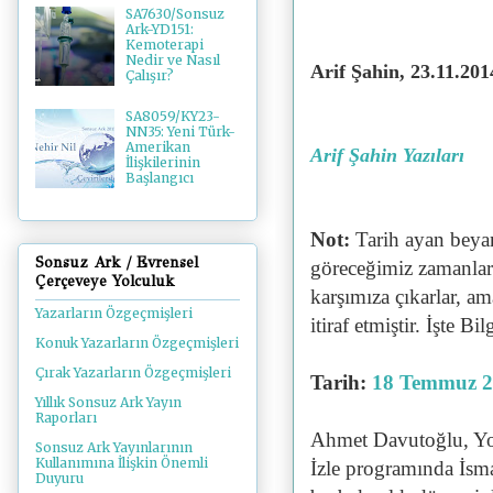
SA7630/Sonsuz
Ark-YD151:
Kemoterapi
Nedir ve Nasıl
Arif Şahin, 23.11.201
Çalışır?
SA8059/KY23-
NN35: Yeni Türk-
Amerikan
Arif Şahin Yazıları
İlişkilerinin
Başlangıcı
Not:
Tarih ayan beyan
Sonsuz Ark / Evrensel
göreceğimiz zamanlara 
Çerçeveye Yolculuk
karşımıza çıkarlar, a
Yazarların Özgeçmişleri
itiraf etmiştir. İşte 
Konuk Yazarların Özgeçmişleri
Çırak Yazarların Özgeçmişleri
Tarih:
18 Temmuz 
Yıllık Sonsuz Ark Yayın
Raporları
Ahmet Davutoğlu, Yo
Sonsuz Ark Yayınlarının
Kullanımına İlişkin Önemli
İzle programında İsm
Duyuru