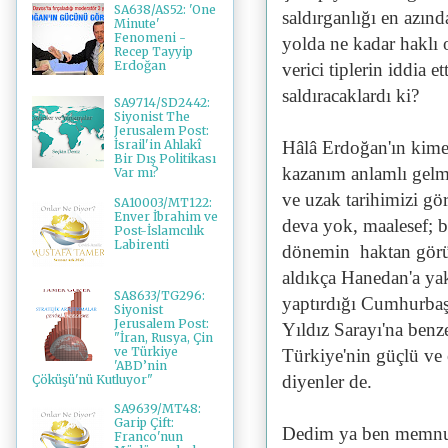
SA638/AS52: 'One
saldırganlığı en azı
Minute'
Fenomeni -
yolda ne kadar haklı o
Recep Tayyip
Erdoğan
verici tiplerin iddia 
saldıracaklardı ki?
SA9714/SD2442:
Siyonist The
Jerusalem Post:
Hâlâ Erdoğan'ın kime ç
İsrail'in Ahlakî
Bir Dış Politikası
kazanım anlamlı gelm
Var mı?
ve uzak tarihimizi gö
SA10003/MT122:
Enver İbrahim ve
deva yok, maalesef; 
Post-İslamcılık
Labirenti
dönemin haktan görünü
aldıkça Hanedan'a yak
SA8633/TG296:
yaptırdığı Cumhurbaşk
Siyonist
Jerusalem Post:
Yıldız Sarayı'na benz
"İran, Rusya, Çin
ve Türkiye
Türkiye'nin güçlü ve 
'ABD’nin
diyenler de.
Çöküşü'nü Kutluyor"
SA9639/MT48:
Garip Çift:
Dedim ya ben memn
Franco'nun