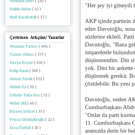
Mustafa Ekici
( 120 )
"Her şey iyi gitseydi
Hakkı Aslan
( 43 )
Naif Karabatak
( 37 )
AKP içinde partinin du
eden Davutoğlu, susa
sözlerine ekledi. Par
Çevirmen Arkçılar/ Yazarlar
Davutoğlu, "Bana geli
Mustafa Tamer
( 496 )
istişarelerde bulundum
Tamer Güner
( 377 )
düşünmezdim. Din siya
Derya Beyaz
( 156 )
yok. Dini bir ankett
Eyüp Kaan
( 149 )
düşünmek gerekir. Bu 
Ahmet Faruk
( 132 )
çözülebilir. Bu yeni 
Melek Öz
( 70 )
Zahide Tuba Kor
( 52 )
Davutoğlu, neden AKP
Nehir Nil
( 40 )
Cumhurbaşkanı Abdull
Birsen Şöhret
( 33 )
"Onlar da parti kurma
Feyza Gümüşlüoğlu
( 22 )
11. Cumhurbaşkanı Gül
Esra Öztürk
( 10 )
aramızda derin bir h