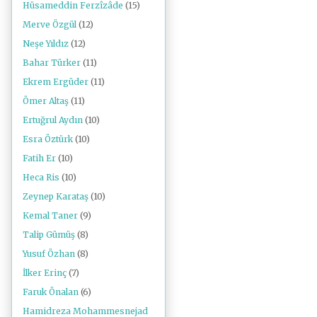
Hüsameddin Ferzîzâde
(15)
Merve Özgül
(12)
Neşe Yıldız
(12)
Bahar Türker
(11)
Ekrem Ergüder
(11)
Ömer Altaş
(11)
Ertuğrul Aydın
(10)
Esra Öztürk
(10)
Fatih Er
(10)
Heca Ris
(10)
Zeynep Karataş
(10)
Kemal Taner
(9)
Talip Gümüş
(8)
Yusuf Özhan
(8)
İlker Erinç
(7)
Faruk Önalan
(6)
Hamidreza Mohammesnejad