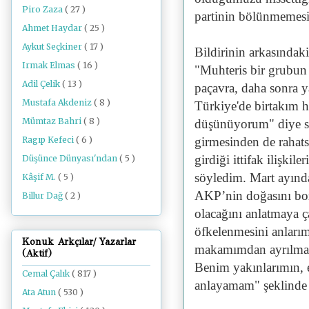
Piro Zaza
( 27 )
partinin bölünmemesi 
Ahmet Haydar
( 25 )
Aykut Seçkiner
( 17 )
Bildirinin arkasındaki
Irmak Elmas
( 16 )
"Muhteris bir grubun
Adil Çelik
( 13 )
paçavra, daha sonra y
Mustafa Akdeniz
( 8 )
Türkiye'de birtakım h
Mümtaz Bahri
( 8 )
düşünüyorum" diye sö
Ragıp Kefeci
( 6 )
girmesinden de rahat
girdiği ittifak ilişki
Düşünce Dünyası'ndan
( 5 )
söyledim. Mart ayında
Kâşif M.
( 5 )
AKP’nin doğasını b
Billur Dağ
( 2 )
olacağını anlatmaya ç
öfkelenmesini anları
Konuk Arkçılar/ Yazarlar
makamımdan ayrılmayı
(Aktif)
Benim yakınlarımın, e
Cemal Çalık
( 817 )
anlayamam" şeklinde e
Ata Atun
( 530 )