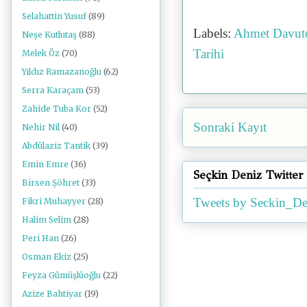
Selahattin Yusuf
(89)
Labels:
Ahmet Davut
Neşe Kutlutaş
(88)
Tarihi
Melek Öz
(70)
Yıldız Ramazanoğlu
(62)
Serra Karaçam
(53)
Zahide Tuba Kor
(52)
Sonraki Kayıt
Nehir Nil
(40)
Abdülaziz Tantik
(39)
Emin Emre
(36)
Seçkin Deniz Twitter
Birsen Şöhret
(33)
Tweets by Seckin_De
Fikri Muhayyer
(28)
Halim Selim
(28)
Peri Han
(26)
Osman Ekiz
(25)
Feyza Gümüşlüoğlu
(22)
Azize Bahtiyar
(19)