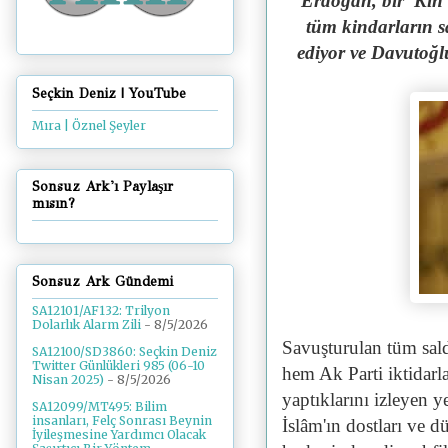
"Erdoğan, bir 'Kin 
tüm kindarların sal
ediyor ve Davutoğl
Seçkin Deniz | YouTube
Mıra | Öznel Şeyler
Sonsuz Ark'ı Paylaşır
mısın?
Sonsuz Ark Gündemi
SA12101/AF132: Trilyon
Dolarlık Alarm Zili
- 8/5/2026
Savuşturulan tüm sald
SA12100/SD3860: Seçkin Deniz
Twitter Günlükleri 985 (06-10
hem Ak Parti iktidarla
Nisan 2025)
- 8/5/2026
yaptıklarını izleyen y
SA12099/MT495: Bilim
insanları, Felç Sonrası Beynin
İslâm'ın dostları ve 
İyileşmesine Yardımcı Olacak