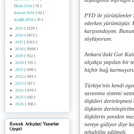
Ekim 2014
( 51 )
Kasım 2014
( 52 )
PYD ile yürütülenler
Aralık 2014
( 55 )
ederken yürümüştür. K
2015
( 1129 )
►
karşısındayım. Bunun 
2016
( 1472 )
►
söylüyorum.
2017
( 1565 )
►
2018
( 1908 )
►
Ankara'daki Gar Katli
2019
( 912 )
►
alçakça yapılan bir te
2020
( 755 )
►
hiçbir bağ kurmuyor
2021
( 498 )
►
2022
( 494 )
►
2023
( 517 )
►
Türkiye'nin kendi ege
2024
( 670 )
►
savunma sistemi satın
2025
( 610 )
►
ilişkileri derinleşme
2026
( 318 )
►
ilişkinin derinleştiri
ilişkilerin yeniden m
nereye gidiyor diye ko
Konuk Arkçılar/ Yazarlar
(Arşiv)
rehabilite edilmeli.