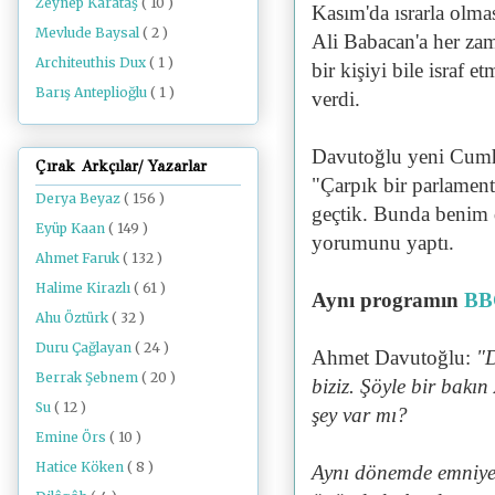
Zeynep Karataş
( 10 )
Kasım'da ısrarla olma
Mevlude Baysal
( 2 )
Ali Babacan'a her zam
Architeuthis Dux
( 1 )
bir kişiyi bile israf e
Barış Anteplioğlu
( 1 )
verdi.
Davutoğlu yeni Cumhu
Çırak Arkçılar/ Yazarlar
"Çarpık bir parlament
Derya Beyaz
( 156 )
geçtik. Bunda benim 
Eyüp Kaan
( 149 )
yorumunu yaptı.
Ahmet Faruk
( 132 )
Halime Kirazlı
( 61 )
Aynı programın
BBC
Ahu Öztürk
( 32 )
Duru Çağlayan
( 24 )
Ahmet Davutoğlu:
"D
Berrak Şebnem
( 20 )
biziz. Şöyle bir bakı
Su
( 12 )
şey var mı?
Emine Örs
( 10 )
Hatice Köken
( 8 )
Aynı dönemde emniye