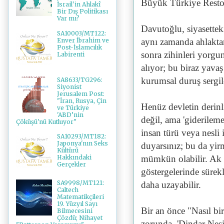
Büyük Türkiye Resto
İsrail'in Ahlakî
Bir Dış Politikası
Var mı?
Davutoğlu, siyasetteki
SA10003/MT122:
Enver İbrahim ve
aynı zamanda ahlaktan
Post-İslamcılık
sonra zihinleri yorgun
Labirenti
alıyor; bu biraz yavaş 
kurumsal duruş sergil
SA8633/TG296:
Siyonist
Jerusalem Post:
"İran, Rusya, Çin
Henüz devletin derinli
ve Türkiye
'ABD’nin
değil, ama 'giderileme
Çöküşü'nü Kutluyor"
insan türü veya nesli 
SA10293/MT182:
Japonya'nın Seks
duyarsınız; bu da yir
Kültürü
mümkün olabilir. Ak Pa
Hakkındaki
Gerçekler
göstergelerinde sürekli
SA9998/MT121:
daha uzayabilir.
Caltech
Matematikçileri
19. Yüzyıl Sayı
Bir an önce "Nasıl bir
Bilmecesini
Çözdü; Nihayet
zorunda. 'Dindar Nesil