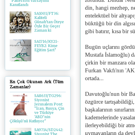
"Patterson Varsayımı"
Kanıtlandı
din, hangi mezhep, ne
SA1001/FT36:
entelektüel bir altya
Kaliteli
Günah’tan Öteye
büktüğü bir din algıs
Öyle Bir Geçer
gibi batırır, kısa bir 
Zaman ki
SA1716/KY21-
FEYB2: Kime
Bugün uçlarını gör
Eğitim Şart?
Mustafa İslamoğlu) d
çirkin bir manzara ol
Furkan Vakfı'nın 'AKP'
ortada...
En Çok Okunan Ark (Tüm
Zamanlar)
Davutoğlu'nun bir Ba
SA8633/TG296:
Siyonist
özgürce tartışabildiği,
Jerusalem Post:
"İran, Rusya, Çin
başkalarının sınırları
ve Türkiye
kademelerinde yasalar
'ABD’nin
Çöküşü'nü Kutluyor"
ilerleyebildiği bir atm
SA9714/SD2442:
uymayanların da devlet
Siyonist The