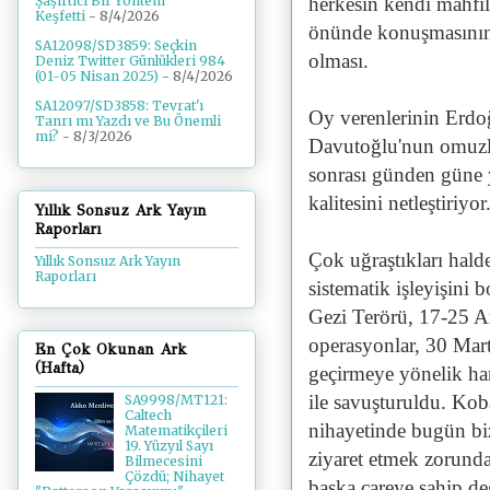
herkesin kendi mahfill
Şaşırtıcı Bir Yöntem
Keşfetti
- 8/4/2026
önünde konuşmasının s
SA12098/SD3859: Seçkin
olması.
Deniz Twitter Günlükleri 984
(01-05 Nisan 2025)
- 8/4/2026
SA12097/SD3858: Tevrat'ı
Oy verenlerinin Erdoğ
Tanrı mı Yazdı ve Bu Önemli
mi?
- 8/3/2026
Davutoğlu'nun omuzla
sonrası günden güne 
kalitesini netleştiri
Yıllık Sonsuz Ark Yayın
Raporları
Çok uğraştıkları halde
Yıllık Sonsuz Ark Yayın
Raporları
sistematik işleyişini 
Gezi Terörü, 17-25 A
operasyonlar, 30 Mar
En Çok Okunan Ark
(Hafta)
geçirmeye yönelik ha
ile savuşturuldu. Kob
SA9998/MT121:
Caltech
nihayetinde bugün bi
Matematikçileri
19. Yüzyıl Sayı
ziyaret etmek zorund
Bilmecesini
Çözdü; Nihayet
başka çareye sahip de