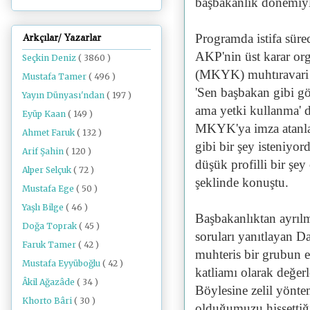
başbakanlık dönemiyle 
Programda istifa sürec
Arkçılar/ Yazarlar
AKP'nin üst karar or
Seçkin Deniz
( 3860 )
(MKYK) muhtıravari b
Mustafa Tamer
( 496 )
'Sen başbakan gibi g
Yayın Dünyası'ndan
( 197 )
ama yetki kullanma'
Eyüp Kaan
( 149 )
MKYK'ya imza atanlar
Ahmet Faruk
( 132 )
gibi bir şey isteniyo
Arif Şahin
( 120 )
düşük profilli bir ş
Alper Selçuk
( 72 )
şeklinde konuştu.
Mustafa Ege
( 50 )
Yaşlı Bilge
( 46 )
Başbakanlıktan ayrılma
Doğa Toprak
( 45 )
soruları yanıtlayan Da
Faruk Tamer
( 42 )
muhteris bir grubun el
Mustafa Eyyüboğlu
( 42 )
katliamı olarak değer
Âkil Ağazâde
( 34 )
Böylesine zelil yönte
Khorto Bâri
( 30 )
olduğumuzu hissettiğ