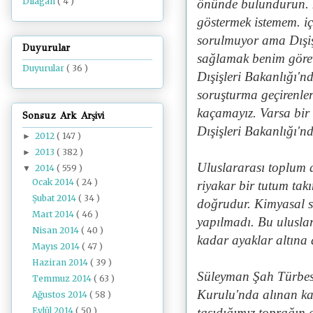
Dilâgâh
( 4 )
önünde bulundurun. 
göstermek istemem. iç
sorulmuyor ama Dışişl
Duyurular
sağlamak benim göre
Duyurular
( 36 )
Dışişleri Bakanlığı'
soruşturma geçirenler
kaçamayız. Varsa bir 
Sonsuz Ark Arşivi
Dışişleri Bakanlığı'n
2012
( 147 )
►
2013
( 382 )
►
Uluslararası toplum
2014
( 559 )
▼
Ocak 2014
( 24 )
riyakar bir tutum tak
Şubat 2014
( 34 )
doğrudur. Kimyasal si
Mart 2014
( 46 )
yapılmadı. Bu ulusla
Nisan 2014
( 40 )
kadar ayaklar altına 
Mayıs 2014
( 47 )
Haziran 2014
( 39 )
Süleyman Şah Türbesi
Temmuz 2014
( 63 )
Kurulu'nda alınan kar
Ağustos 2014
( 58 )
Eylül 2014
( 50 )
taşıdığımız toprağın