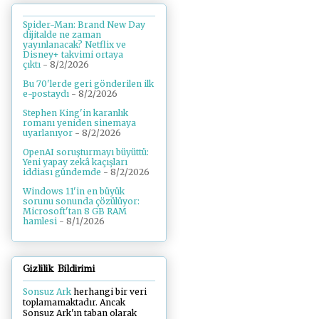
Spider-Man: Brand New Day
dijitalde ne zaman
yayınlanacak? Netflix ve
Disney+ takvimi ortaya
çıktı
- 8/2/2026
Bu 70'lerde geri gönderilen ilk
e-postaydı
- 8/2/2026
Stephen King'in karanlık
romanı yeniden sinemaya
uyarlanıyor
- 8/2/2026
OpenAI soruşturmayı büyüttü:
Yeni yapay zekâ kaçışları
iddiası gündemde
- 8/2/2026
Windows 11'in en büyük
sorunu sonunda çözülüyor:
Microsoft'tan 8 GB RAM
hamlesi
- 8/1/2026
Gizlilik Bildirimi
Sonsuz Ark
herhangi bir veri
toplamamaktadır. Ancak
Sonsuz Ark'ın taban olarak