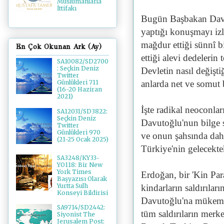
Müslümanlarla
İttifakı
Bugün Başbakan Davut
yaptığı konuşmayı iz
mağdur ettiği sünnî b
En Çok Okunan Ark (Ay)
ettiği alevi dedelerin 
SA10082/SD2700
: Seçkin Deniz
Devletin nasıl değişti
Twitter
anlarda net ve somut
Günlükleri 711
(16-20 Haziran
2021)
İşte radikal neoconla
SA12031/SD3822:
Seçkin Deniz
Davutoğlu'nun bilge 
Twitter
Günlükleri 970
ve onun şahsında dah
(21-25 Ocak 2025)
Türkiye'nin gelecekte
SA3248/KY33-
YO118: Bir New
York Times
Erdoğan, bir 'Kin Par
Başyazısı Olarak
Yurtta Sulh
kindarların saldırıları
Konseyi Bildirisi
Davutoğlu'na mükemmel
SA9714/SD2442:
tüm saldırıların mer
Siyonist The
Jerusalem Post: