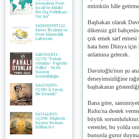
Jerusalem Post:
mümkün hâle getirme
İsrail'in Ahlakî
Bir Dış Politikası
Var mı?
Başbakan olarak Davu
SA10003/MT122:
dikensiz gül bahçesin
Enver İbrahim ve
Post-İslamcılık
çok emek sarf etmesi 
Labirenti
hata hem Dünya için h
anlamına gelecek.
SA8740/KY1-
CÇ735: 'Pahalı
Oyunlar- Papirüs
Halka' - Ya da
Davutoğlu'nun şu ana
Yazarın
Sorumluluğu-
deneyimsizliğine rağ
SA4159/KY1-
başbakanın gösterdiğ
CÇ385: İç Savaş
Ne Demek?
Bana göre, samimiyet
Ruhu'na destek vermek
SA3342/KY1-
büyük sorumluluktur.
CÇ298: Düşlerin
İsyanı/ Roman-
verenler, bu yolda on
Bölüm 8-I
bununla gurur duyma h