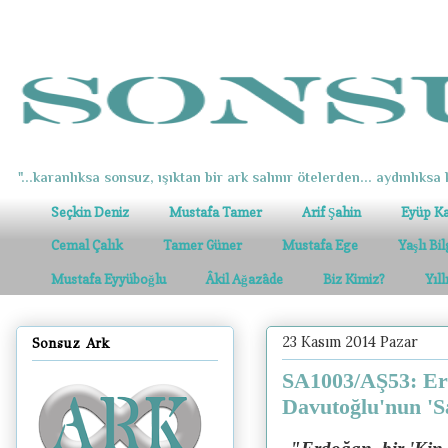
"...karanlıksa sonsuz, ışıktan bir ark salınır ötelerden... aydınlıksa k
Seçkin Deniz
Mustafa Tamer
Arif Şahin
Eyüp K
Cemal Çalık
Tamer Güner
Mustafa Ege
Yaşlı Bi
Mustafa Eyyüboğlu
Âkil Ağazâde
Biz Kimiz?
Yıl
23 Kasım 2014 Pazar
Sonsuz Ark
SA1003/AŞ53: Er
Davutoğlu'nun 'S