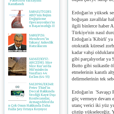
"Patterson Varsayımı"
Kanıtlandı
SA8411/TG281:
Erdoğan'ın yüksek ses
ABD'nin Rejim
boğuşan zavallılar ha
Değiştirme
Operasyonları'nı
ilgili binlerce haber
n Başarısızlığı-II
Türkiye'nin nasıl durd
SA80/PZ6:
Erdoğan'a 'Kibirli' ya
Menderes’in
Yakası/ Askerlik
otokratik küresel zor
Hatırâlarım
kadar vahşi oldukları
gibi parçalıyorlar ya
SA5617/KY57-
AHCZD81: Sûre
Butto gibi suikastle ö
Sûre Kur'an'da
Mü'minlerin
etmelerinin kanıtlı al
Vasıfları 44:
En'âm (44-55)
delirmelerinin tek seb
SA12096/EK148:
Peter Thiel'in
Erdoğan'ın 'Savaşçı 
Deccal Hakkında
Verdiği Kayıt Dışı
güç vermeye devam et
Konferanslar,
Armageddon'da
utanç verici iki yüz y
n Çok Onun Hakkında Daha
Fazla Şey Ortaya Koyuyor
çözüp yükseleceğiz. Y