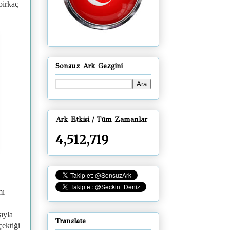
birkaç
Sonsuz Ark Gezgini
Ark Etkisi / Tüm Zamanlar
4,512,719
mı
ıyla
Translate
çektiği