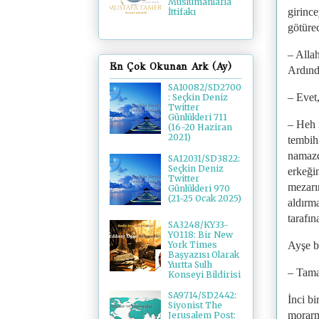
Müslümanlarla
girinc
İttifakı
götürec
– Alla
En Çok Okunan Ark (Ay)
Ardında
SA10082/SD2700
– Evet,
: Seçkin Deniz
Twitter
Günlükleri 711
– Heh 
(16-20 Haziran
2021)
tembih
namazd
SA12031/SD3822:
Seçkin Deniz
erkeği
Twitter
mezarı
Günlükleri 970
(21-25 Ocak 2025)
aldırma
tarafın
SA3248/KY33-
YO118: Bir New
Ayşe b
York Times
Başyazısı Olarak
Yurtta Sulh
– Tama
Konseyi Bildirisi
SA9714/SD2442:
İnci bi
Siyonist The
morarm
Jerusalem Post: