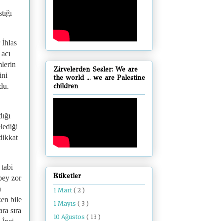
tığı
 İhlas
 acı
mlerin
Zirvelerden Sesler: We are
ini
the world ... we are Palestine
du.
children
dığı
lediği
dikkat
 tabi
Etiketler
pey zor
a
1 Mart
( 2 )
ken bile
1 Mayıs
( 3 )
ara sıra
10 Ağustos
( 13 )