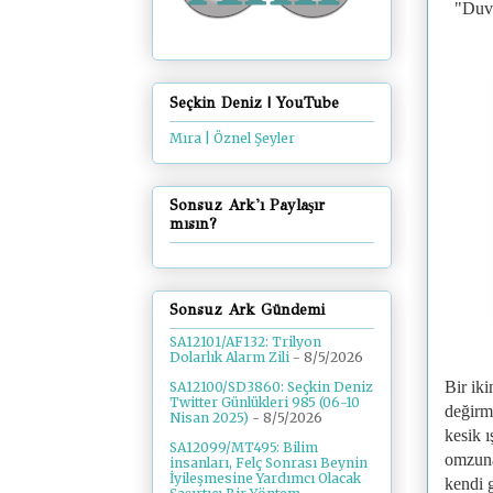
"
Duva
Seçkin Deniz | YouTube
Mıra | Öznel Şeyler
Sonsuz Ark'ı Paylaşır
mısın?
Sonsuz Ark Gündemi
SA12101/AF132: Trilyon
Dolarlık Alarm Zili
- 8/5/2026
Bir iki
SA12100/SD3860: Seçkin Deniz
Twitter Günlükleri 985 (06-10
değirm
Nisan 2025)
- 8/5/2026
kesik ı
SA12099/MT495: Bilim
omzuna
insanları, Felç Sonrası Beynin
İyileşmesine Yardımcı Olacak
kendi 