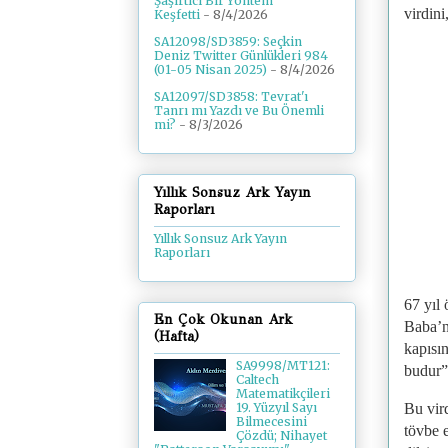
Şaşırtıcı Bir Yöntem
virdini
Keşfetti
- 8/4/2026
SA12098/SD3859: Seçkin
Deniz Twitter Günlükleri 984
(01-05 Nisan 2025)
- 8/4/2026
SA12097/SD3858: Tevrat'ı
Tanrı mı Yazdı ve Bu Önemli
mi?
- 8/3/2026
Yıllık Sonsuz Ark Yayın
Raporları
Yıllık Sonsuz Ark Yayın
Raporları
67 yıl
En Çok Okunan Ark
Baba’nı
(Hafta)
kapısı
SA9998/MT121:
budur”
Caltech
Matematikçileri
Bu vir
19. Yüzyıl Sayı
Bilmecesini
tövbe e
Çözdü; Nihayet