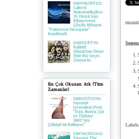
SA9998/MT121:
Caltech
Matematikçileri
19. Yüzyıl Sayı
Bilmecesini
mustaf
Çözdü; Nihayet
"Patterson Varsayımı"
Kanıtlandı
Sonsu
SA1001/FT36:
Kaliteli
Günah’tan Öteye
Öyle Bir Geçer
Zaman ki
En Çok Okunan Ark (Tüm
Zamanlar)
SA8633/TG296:
Siyonist
Jerusalem Post:
"İran, Rusya, Çin
ve Türkiye
'ABD’nin
Çöküşü'nü Kutluyor"
Labels
SA9714/SD2442:
Siyonist The