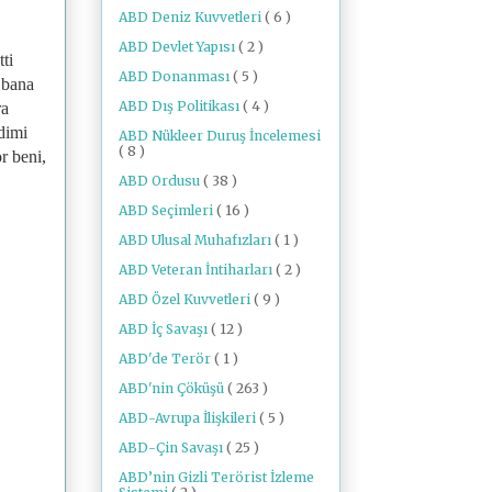
ABD Deniz Kuvvetleri
( 6 )
ABD Devlet Yapısı
( 2 )
ti
ABD Donanması
( 5 )
 bana
ABD Dış Politikası
( 4 )
ra
dimi
ABD Nükleer Duruş İncelemesi
( 8 )
r beni,
ABD Ordusu
( 38 )
ABD Seçimleri
( 16 )
ABD Ulusal Muhafızları
( 1 )
ABD Veteran İntiharları
( 2 )
ABD Özel Kuvvetleri
( 9 )
ABD İç Savaşı
( 12 )
ABD'de Terör
( 1 )
ABD'nin Çöküşü
( 263 )
ABD-Avrupa İlişkileri
( 5 )
ABD-Çin Savaşı
( 25 )
ABD’nin Gizli Terörist İzleme