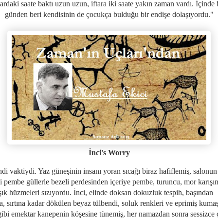
rdaki saate baktı uzun uzun, iftara iki saate yakın zaman vardı. İçinde 
günden beri kendisinin de çocukça bulduğu bir endişe dolaşıyordu."
İnci's Worry
ndi vaktiydi. Yaz güneşinin insanı yoran sıcağı biraz hafiflemiş, salonun
i pembe güllerle bezeli perdesinden içeriye pembe, turuncu, mor karışı
şık hüzmeleri sızıyordu. İnci, elinde doksan dokuzluk tespih, başından
, sırtına kadar dökülen beyaz tülbendi, soluk renkleri ve eprimiş kumaş
gibi emektar kanepenin köşesine tünemiş, her namazdan sonra sessizce 