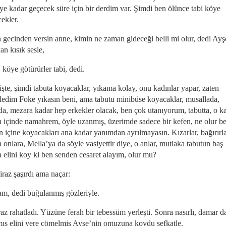
eye kadar geçecek süre için bir derdim var. Şimdi ben ölünce tabi köye
ekler.
h gecinden versin anne, kimin ne zaman gideceği belli mi olur, dedi Ayş
n kısık sesle,
 köye götürürler tabi, dedi.
işte, şimdi tabuta koyacaklar, yıkama kolay, onu kadınlar yapar, zaten
ledim Foke yıkasın beni, ama tabutu minibüse koyacaklar, musallada,
a, mezara kadar hep erkekler olacak, ben çok utanıyorum, tabutta, o k
n içinde namahrem, öyle uzanmış, üzerimde sadece bir kefen, ne olur b
n içine koyacakları ana kadar yanımdan ayrılmayasın. Kızarlar, bağırırl
 onlara, Mella’ya da söyle vasiyettir diye, o anlar, mutlaka tabutun baş
a elini koy ki ben senden cesaret alayım, olur mu?
iraz şaşırdı ama naçar:
m, dedi buğulanmış gözleriyle.
raz rahatladı. Yüzüne ferah bir tebessüm yerleşti. Sonra nasırlı, damar 
ış elini yere çömelmiş Ayşe’nin omuzuna koydu şefkatle.