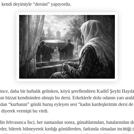
, kendi deyimiyle “dersini” yapıyordu.
 önce, daha bir haftalık gelinken, köyü şereflendiren Kadirî Şeyhi Hayda
n bizzat kendisinden almıştı bu dersi. Erkeklerle dolu odanın yarı aralı
ndan “kurbanın” gönlü huruş eyleyen sesi “kadın kardeşlerimin dersi de
 diyerek vermişti bu virdi.
din fehvasınca İnci, her namazdan sonra, günahlarından, hatalarından d
der, bilerek bilmeyerek kırdığı gönüllerden, farkında olmadan incittiği di