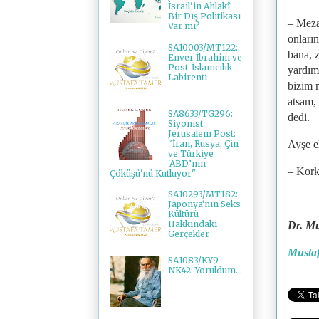
İsrail'in Ahlakî
Bir Dış Politikası
– Meza
Var mı?
onların
SA10003/MT122:
bana, 
Enver İbrahim ve
Post-İslamcılık
yardım 
Labirenti
bizim 
atsam,
SA8633/TG296:
dedi.
Siyonist
Jerusalem Post:
"İran, Rusya, Çin
Ayşe el
ve Türkiye
'ABD’nin
– Kork
Çöküşü'nü Kutluyor"
SA10293/MT182:
Japonya'nın Seks
Kültürü
Hakkındaki
Dr. Mu
Gerçekler
Mustaf
SA1083/KY9-
NK42: Yoruldum...