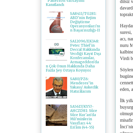
"Patterson Varsayımı"
dilsiz 
Kanıtlandı
davard
SA8411/TG281:
toprakt
ABD'nin Rejim
Değiştirme
Haydar
Operasyonları'nı
n Başarısızlığı-II
suresi,
acı, na
SA12096/EK148:
nuru M
Peter Thiel'in
Deccal Hakkında
kalbin
Verdiği Kayıt Dışı
Konferanslar,
Virdi 
Armageddon'da
n Çok Onun Hakkında Daha
Söylem
Fazla Şey Ortaya Koyuyor
bugüne
SA80/PZ6:
cennet
Menderes’in
Yakası/ Askerlik
eden, 
Hatırâlarım
İlk yıl
SA5617/KY57-
buyurg
AHCZD81: Sûre
olmuşt
Sûre Kur'an'da
Mü'minlerin
misafir
Vasıfları 44:
İnci’ni
En'âm (44-55)