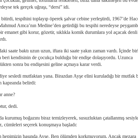
 çocuklar, gelinler, torunlarla renklenen, biraz daha sakinleşen bu evde
rdeyse tek gerçek uğraşı, “dersi” idi.
 bitirdi, tespihini toplayıp öperek şalvar cebine yerleştirdi, 1967’de Hac
Mahmud Amca’nın Medine’den getirdiği bu tespihi neredeyse peygam
ir emanet gibi korur, gözetir, sıklıkla komik durumlara yol açacak denli
ırdı.
ki saate baktı uzun uzun, iftara iki saate yakın zaman vardı. İçinde bi
 beri kendisinin de çocukça bulduğu bir endişe dolaşıyordu. Uzunca
ükten sonra bu endişesini geline açmaya karar verdi.
diye sesledi mutfaktan yana. Birazdan Ayşe elini kuruladığı bir mutfak 
 kapısında belirdi:
r anne?
tur, dedi.
da kurumuş boğazını biraz temizleyerek, susuzluktan çatallanmış sesiyl
ız, cümleleri seçerek konuşmaya başladı:
 hepimizin başında Ayşe. Ben ölümden korkmuyorum. Ancak mezara