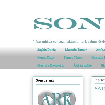
"...karanlıksa sonsuz, ışıktan bir ark salınır ötel
Seçkin Deniz
Mustafa Tamer
Arif Ş
Cemal Çalık
Tamer Güner
Mustafa 
Mustafa Eyyüboğlu
Âkil Ağazâde
Bi
16 Şuba
Sonsuz Ark
SA11