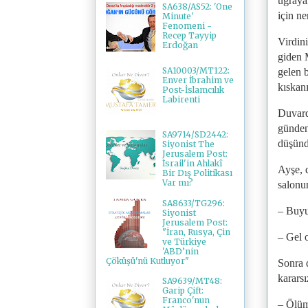
uğrayan
SA638/AS52: 'One
için ne
Minute'
Fenomeni -
Recep Tayyip
Virdini
Erdoğan
giden 
SA10003/MT122:
gelen b
Enver İbrahim ve
kıskan
Post-İslamcılık
Labirenti
Duvarda
günden
SA9714/SD2442:
düşünd
Siyonist The
Jerusalem Post:
İsrail'in Ahlakî
Ayşe, 
Bir Dış Politikası
Var mı?
salonun
SA8633/TG296:
– Buyu
Siyonist
Jerusalem Post:
"İran, Rusya, Çin
– Gel o
ve Türkiye
'ABD’nin
Çöküşü'nü Kutluyor"
Sonra 
karars
SA9639/MT48:
Garip Çift:
Franco'nun
– Ölüm