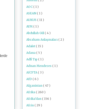
Sistemi
( 2 )
AOC
( 1 )
ASEAN
( 1 )
AUKUS
( 11 )
AYM
( 1 )
Abdullah Gül
( 4 )
Abraham Anlaşmaları
( 2 )
Adalet
( 15 )
Adana
( 5 )
lerde
Adlî Tıp
( 1 )
Adnan Menderes
( 1 )
AfCFTA
( 3 )
AfD
( 6 )
Afganistan
( 47 )
Afrika
( 260 )
Afrika'dan
( 156 )
Afrin
( 29 )