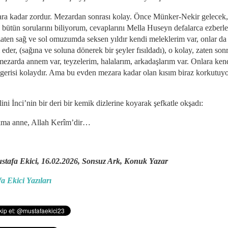
ra kadar zordur. Mezardan sonrası kolay. Önce Münker-Nekir gelecek,
 bütün sorularını biliyorum, cevaplarını Mella Huseyn defalarca ezberlet
zaten sağ ve sol omuzumda seksen yıldır kendi meleklerim var, onlar da
eder, (sağına ve soluna dönerek bir şeyler fısıldadı), o kolay, zaten son
mezarda annem var, teyzelerim, halalarım, arkadaşlarım var. Onlara ken
 gerisi kolaydır. Ama bu evden mezara kadar olan kısım biraz korkutuyo
ini İnci’nin bir deri bir kemik dizlerine koyarak şefkatle okşadı:
ma anne, Allah Kerîm’dir…
stafa Ekici, 16.02.2026, Sonsuz Ark, Konuk Yazar
a Ekici Yazıları