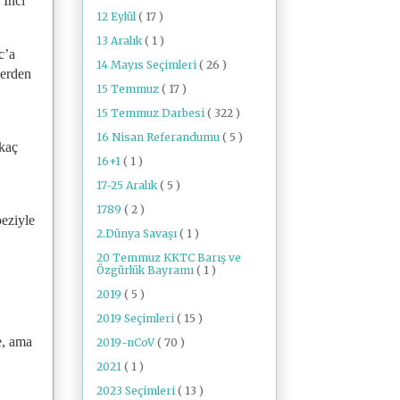
 İnci
12 Eylül
( 17 )
13 Aralık
( 1 )
c’a
14 Mayıs Seçimleri
( 26 )
berden
15 Temmuz
( 17 )
15 Temmuz Darbesi
( 322 )
16 Nisan Referandumu
( 5 )
rkaç
16+1
( 1 )
17-25 Aralık
( 5 )
1789
( 2 )
beziyle
2.Dünya Savaşı
( 1 )
20 Temmuz KKTC Barış ve
Özgürlük Bayramı
( 1 )
2019
( 5 )
2019 Seçimleri
( 15 )
e, ama
2019-nCoV
( 70 )
2021
( 1 )
2023 Seçimleri
( 13 )