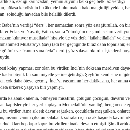
varlıktan, ezdiği karıncadan, yemini suyunu belki geç belki az verdiği
an, hülasa kendisinin bu âlemde bulunmakla hakkına girdiği yelden, bas
an, soluduğu havadan bile helallik dilerdi.
 Baba’nın verdiği “ders”, her namazdan sonra yüz estağfurullah, on bir
 birer Felak ve Nas, üç Fatiha, sonra “ölmüşüm de şimdi selam veriliyor
mazım kılınıyor musallada” hissiyle üç yüz defa "lailaheillallah" ve âle
uhammed Mustafa’ya (sav) (adı her geçtiğinde biraz daha toparlanır, el
e götürür ve “canım sana feda” derdi) yüz salavat okurdu. İşte dersi buy
buydu.
esi kolay yapması zor olan bu virdler, İnci’nin doksana merdiven daya
 kadar büyük bir samimiyetle yerine getirdiği, Şeyh’in kendisine müjde
ten çok daha öteye geçmiş, İnci’yi yaşamının her dakikasına, her anına 
adeta ürkerek yaşayan biri yapmıştı.
larda kalabalık ailenin, bitmeyen misafirin, çoluğun çocuğun, davarın ve
an kaprisleriyle her yeri kaplayan Memedali’nin yarattığı hengamede e
u bu virdler. Ama sık sık davar sağarken, çocuklarla meşgulken, onlarc
in, insanın canını çıkaran kalabalık sofraları için ocak başında kavrulur
n dudakları hep kıpır kıpır, bu virdlere inatla devam etmişti. Şimdi artık 