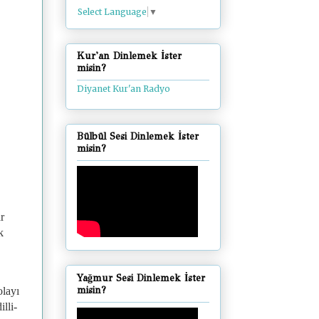
Select Language
▼
Kur'an Dinlemek İster
misin?
Diyanet Kur'an Radyo
Bülbül Sesi Dinlemek İster
misin?
r
k
Yağmur Sesi Dinlemek İster
misin?
olayı
lli-