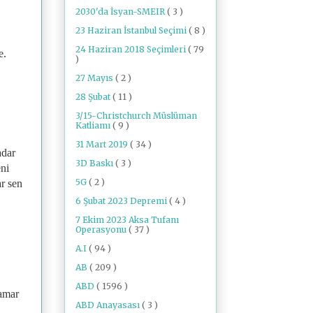
2030'da İsyan-SMEIR
( 3 )
23 Haziran İstanbul Seçimi
( 8 )
24 Haziran 2018 Seçimleri
( 79
e.
)
27 Mayıs
( 2 )
28 Şubat
( 11 )
3/15-Christchurch Müslüman
Katliamı
( 9 )
31 Mart 2019
( 34 )
adar
3D Baskı
( 3 )
eni
5G
( 2 )
ar sen
6 Şubat 2023 Depremi
( 4 )
7 Ekim 2023 Aksa Tufanı
Operasyonu
( 37 )
A.I
( 94 )
AB
( 209 )
ABD
( 1596 )
damar
ABD Anayasası
( 3 )