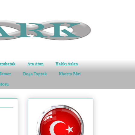
arabatak
Ata Atun
Hakkı Aslan
Tamer
Doğa Toprak
Khorto Bâri
stosu