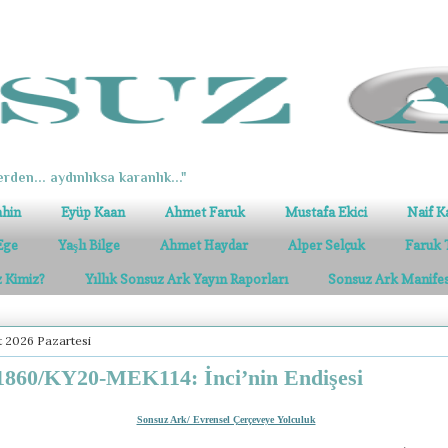
erden... aydınlıksa karanlık..."
ahin
Eyüp Kaan
Ahmet Faruk
Mustafa Ekici
Naif K
Ege
Yaşlı Bilge
Ahmet Haydar
Alper Selçuk
Faruk 
z Kimiz?
Yıllık Sonsuz Ark Yayın Raporları
Sonsuz Ark Manife
t 2026 Pazartesi
860/KY20-MEK114: İnci’nin Endişesi
Sonsuz Ark/ Evrensel Çerçeveye Yolculuk