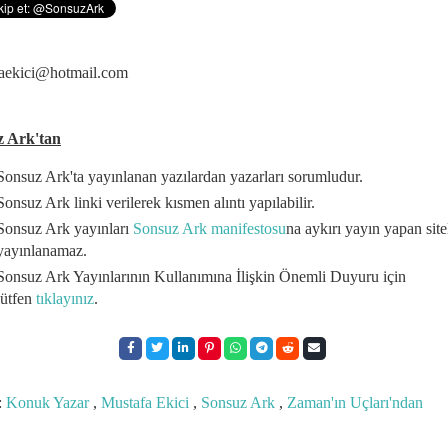
aekici@hotmail.com
z Ark'tan
Sonsuz Ark'ta yayınlanan yazılardan yazarları sorumludur.
Sonsuz Ark linki verilerek kısmen alıntı yapılabilir.
Sonsuz Ark yayınları
Sonsuz Ark manifestosu
na aykırı yayın yapan site
yayınlanamaz.
Sonsuz Ark Yayınlarının Kullanımına İlişkin Önemli Duyuru için
lütfen
tıklayınız
.
:
Konuk Yazar
,
Mustafa Ekici
,
Sonsuz Ark
,
Zaman'ın Uçları'ndan