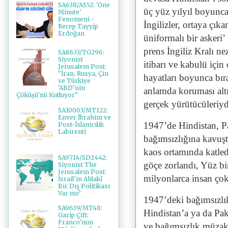
SA638/AS52: 'One
üç yüz yılyıl boyunc
Minute'
Fenomeni -
İngilizler, ortaya çıka
Recep Tayyip
Erdoğan
üniformalı bir askeri’
prens İngiliz Kralı ne
SA8633/TG296:
Siyonist
itibarı ve kabulü içi
Jerusalem Post:
"İran, Rusya, Çin
hayatları boyunca bıra
ve Türkiye
'ABD’nin
anlamda koruması altı
Çöküşü'nü Kutluyor"
gerçek yürütücüleriydi
SA10003/MT122:
Enver İbrahim ve
1947’de Hindistan, Pa
Post-İslamcılık
Labirenti
bağımsızlığına kavuşt
kaos ortamında katled
SA9714/SD2442:
göçe zorlandı, Yüz bi
Siyonist The
Jerusalem Post:
milyonlarca insan çok
İsrail'in Ahlakî
Bir Dış Politikası
Var mı?
1947’deki bağımsızlı
SA9639/MT48:
Hindistan’a ya da Pak
Garip Çift:
Franco'nun
ve bağımsızlık müzake