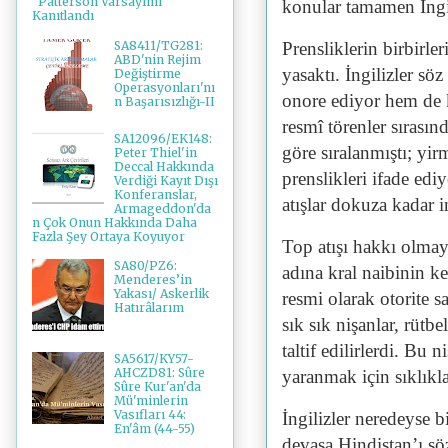
"Patterson Varsayımı"
konular tamamen İngil
Kanıtlandı
SA8411/TG281:
Prensliklerin birbirler
ABD'nin Rejim
yasaktı. İngilizler sö
Değiştirme
Operasyonları'nı
onore ediyor hem de k
n Başarısızlığı-II
resmî törenler sırasın
SA12096/EK148:
göre sıralanmıştı; yir
Peter Thiel'in
Deccal Hakkında
prenslikleri ifade ed
Verdiği Kayıt Dışı
Konferanslar,
atışlar dokuza kadar 
Armageddon'da
n Çok Onun Hakkında Daha
Fazla Şey Ortaya Koyuyor
Top atışı hakkı olmaya
SA80/PZ6:
adına kral naibinin ke
Menderes’in
Yakası/ Askerlik
resmi olarak otorite sa
Hatırâlarım
sık sık nişanlar, rütbe
taltif edilirlerdi. Bu 
SA5617/KY57-
AHCZD81: Sûre
yaranmak için sıklıkla
Sûre Kur'an'da
Mü'minlerin
Vasıfları 44:
İngilizler neredeyse b
En'âm (44-55)
devasa Hindistan’ı sö