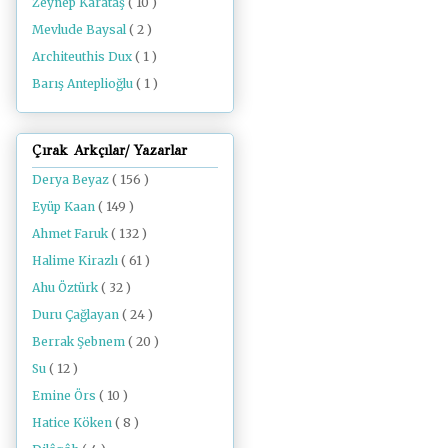
Zeynep Karataş
( 10 )
Mevlude Baysal
( 2 )
Architeuthis Dux
( 1 )
Barış Anteplioğlu
( 1 )
Çırak Arkçılar/ Yazarlar
Derya Beyaz
( 156 )
Eyüp Kaan
( 149 )
Ahmet Faruk
( 132 )
Halime Kirazlı
( 61 )
Ahu Öztürk
( 32 )
Duru Çağlayan
( 24 )
Berrak Şebnem
( 20 )
Su
( 12 )
Emine Örs
( 10 )
Hatice Köken
( 8 )