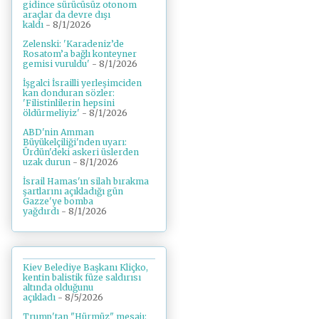
gidince sürücüsüz otonom
araçlar da devre dışı
kaldı
- 8/1/2026
Zelenski: 'Karadeniz’de
Rosatom’a bağlı konteyner
gemisi vuruldu'
- 8/1/2026
İşgalci İsrailli yerleşimciden
kan donduran sözler:
'Filistinlilerin hepsini
öldürmeliyiz'
- 8/1/2026
ABD'nin Amman
Büyükelçiliği'nden uyarı:
Ürdün'deki askeri üslerden
uzak durun
- 8/1/2026
İsrail Hamas'ın silah bırakma
şartlarını açıkladığı gün
Gazze'ye bomba
yağdırdı
- 8/1/2026
Kiev Belediye Başkanı Kliçko,
kentin balistik füze saldırısı
altında olduğunu
açıkladı
- 8/5/2026
Trump'tan "Hürmüz" mesajı: