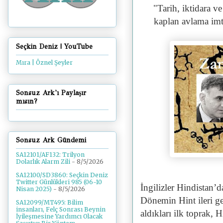
"
Tarih, iktidara v
kaplan avlama imti
Seçkin Deniz | YouTube
Mıra | Öznel Şeyler
Sonsuz Ark'ı Paylaşır
mısın?
Sonsuz Ark Gündemi
SA12101/AF132: Trilyon
Dolarlık Alarm Zili
- 8/5/2026
SA12100/SD3860: Seçkin Deniz
Twitter Günlükleri 985 (06-10
İngilizler Hindistan’
Nisan 2025)
- 8/5/2026
Dönemin Hint ileri ge
SA12099/MT495: Bilim
insanları, Felç Sonrası Beynin
aldıkları ilk toprak
İyileşmesine Yardımcı Olacak