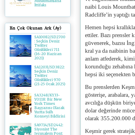
Müslümanlarla
İttifakı
naibi Louis Mountbatt
Radcliffe’in yaptığı ta
Hemen hepsi krallıkla
En Çok Okunan Ark (Ay)
ettiler. Bazı prensler
SA10082/SD2700
: Seçkin Deniz
güvenerek, bazısı İngi
Twitter
Günlükleri 711
kral ya da naibinin ba
(16-20 Haziran
anlam atfederek, kimis
2021)
korunduğu zehabına ka
SA12031/SD3822:
Seçkin Deniz
hepsi iki seçenekten 
Twitter
Günlükleri 970
(21-25 Ocak 2025)
Bu prenslerden Keşmi
gösterişe, arabalara, y
SA3248/KY33-
YO118: Bir New
avcılığa düşkün biriy
York Times
Başyazısı Olarak
dolar değerinde mücev
Yurtta Sulh
Konseyi Bildirisi
olarak 355.200.000 do
SA9714/SD2442:
Siyonist The
Keşmir gerek strateji
Jerusalem Post: