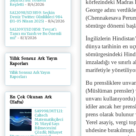
Şaşırtıcı Bir Yöntem
körfezindeki Madras l
Keşfetti
- 8/4/2026
George adını verdikle
SA12098/SD3859: Seçkin
(Chennakesava Perumal
Deniz Twitter Günlükleri 984
(01-05 Nisan 2025)
- 8/4/2026
sömürge dönemi başl
SA12097/SD3858: Tevrat'ı
Tanrı mı Yazdı ve Bu Önemli
İngilizlerin Hindista
mi?
- 8/3/2026
dünya tarihinin en uçu
sömürgesindeki Hindi
Yıllık Sonsuz Ark Yayın
imzaladığı ve sınırlı 
Raporları
marifetiyle yönetiliy
Yıllık Sonsuz Ark Yayın
Raporları
Bu prensliklere unva
(Müslüman prensler) 
En Çok Okunan Ark
unvanı kullanıyordu) 
(Hafta)
idiler ancak her prensl
SA9998/MT121:
prens olarak bulunur 
Caltech
Matematikçileri
Yerel asayiş, vergi to
19. Yüzyıl Sayı
Bilmecesini
uhdesine bırakılmıştı.
Çözdü; Nihayet