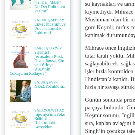
İsrail'in Ahlakî
su kaynakları ve tarım
Bir Dış Politikası
kıymetliydi. Mihrace
Var mı?
Müslüman olan bir nüf
SA10003/MT122:
Enver İbrahim ve
göre Keşmir, nüfus 
Post-İslamcılık
Labirenti
katılmak durumunda
Mihrace önce İngilizl
SA8633/TG296:
Siyonist
tutar tarafı yoktu. Mi
Jerusalem Post:
"İran, Rusya, Çin
sağlayabilecek, sağla
ve Türkiye
'ABD’nin
işler hızla kontrolden
Çöküşü'nü Kutluyor"
Hindistan’a katıldı. 
SA1083/KY9-
hızla bir savaşa sürük
NK42: Yoruldum...
Günün sonunda prensl
parçaya bölündü. Gün
SA10293/MT182:
Keşmir sorunu, İngili
Japonya'nın Seks
Kültürü
sıra, kaplan avlağını
Hakkındaki
Gerçekler
Singh’in çocukça talep