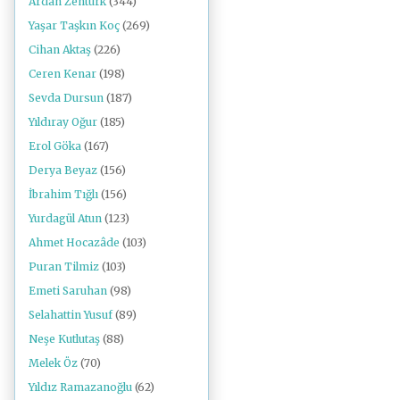
Ardan Zentürk
(344)
Yaşar Taşkın Koç
(269)
Cihan Aktaş
(226)
Ceren Kenar
(198)
Sevda Dursun
(187)
Yıldıray Oğur
(185)
Erol Göka
(167)
Derya Beyaz
(156)
İbrahim Tığlı
(156)
Yurdagül Atun
(123)
Ahmet Hocazâde
(103)
Puran Tilmiz
(103)
Emeti Saruhan
(98)
Selahattin Yusuf
(89)
Neşe Kutlutaş
(88)
Melek Öz
(70)
Yıldız Ramazanoğlu
(62)