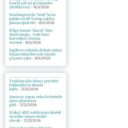
İran'la çok iyi görüşmeler
yürütüyoruz
- 8/5/2026
Washington'da "stok" krizi
patlak verdi! Trump saldırı
planını iptal etti
- 8/4/2026
Bölge basını "alarm" diye
duyurmuştu... Irak Sınır
Kuvvetleri: Durum
normal
- 8/4/2026
İngiltere yolunda dehşet anları:
Yanan tekneden çok sayıda
göçmen çıktı
- 8/4/2026
Tesla'nın kârı ikinci çeyrekte
beklentilerin altında
kaldı
- 7/22/2026
Amazon, yapay zeka biriminde
işten çıkarmaya
gitti
- 7/22/2026
Erakçi: ABD saldırısına destek
verenler meşru hedef
olacak
- 7/22/2026