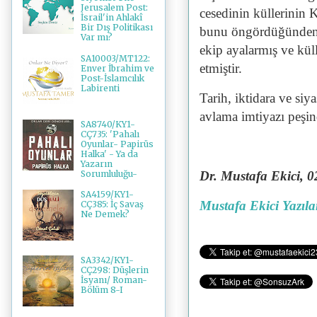
Jerusalem Post:
cesedinin küllerinin 
İsrail'in Ahlakî
Bir Dış Politikası
bunu öngördüğünden, 
Var mı?
ekip ayalarmış ve kül
SA10003/MT122:
etmiştir.
Enver İbrahim ve
Post-İslamcılık
Labirenti
Tarih, iktidara ve siy
avlama imtiyazı peşind
SA8740/KY1-
CÇ735: 'Pahalı
Oyunlar- Papirüs
Halka' - Ya da
Yazarın
Sorumluluğu-
Dr. Mustafa Ekici, 
SA4159/KY1-
Mustafa Ekici Yazıla
CÇ385: İç Savaş
Ne Demek?
SA3342/KY1-
CÇ298: Düşlerin
İsyanı/ Roman-
Bölüm 8-I