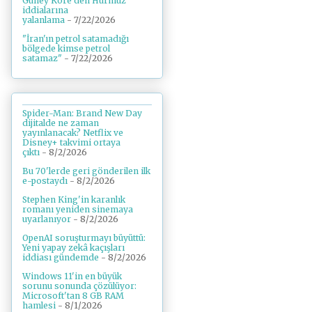
Güney Kore'den Hürmüz
iddialarına
yalanlama
- 7/22/2026
"İran'ın petrol satamadığı
bölgede kimse petrol
satamaz"
- 7/22/2026
Spider-Man: Brand New Day
dijitalde ne zaman
yayınlanacak? Netflix ve
Disney+ takvimi ortaya
çıktı
- 8/2/2026
Bu 70'lerde geri gönderilen ilk
e-postaydı
- 8/2/2026
Stephen King'in karanlık
romanı yeniden sinemaya
uyarlanıyor
- 8/2/2026
OpenAI soruşturmayı büyüttü:
Yeni yapay zekâ kaçışları
iddiası gündemde
- 8/2/2026
Windows 11'in en büyük
sorunu sonunda çözülüyor:
Microsoft'tan 8 GB RAM
hamlesi
- 8/1/2026