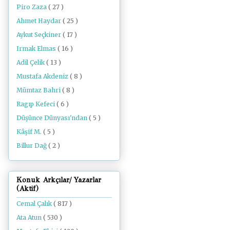
Piro Zaza
( 27 )
Ahmet Haydar
( 25 )
Aykut Seçkiner
( 17 )
Irmak Elmas
( 16 )
Adil Çelik
( 13 )
Mustafa Akdeniz
( 8 )
Mümtaz Bahri
( 8 )
Ragıp Kefeci
( 6 )
Düşünce Dünyası'ndan
( 5 )
Kâşif M.
( 5 )
Billur Dağ
( 2 )
Konuk Arkçılar/ Yazarlar
(Aktif)
Cemal Çalık
( 817 )
Ata Atun
( 530 )