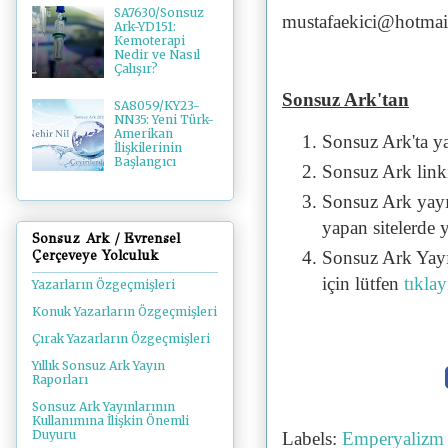
SA7630/Sonsuz
mustafaekici@hotmai
Ark-YD151:
Kemoterapi
Nedir ve Nasıl
Çalışır?
Sonsuz Ark'tan
SA8059/KY23-
NN35: Yeni Türk-
Amerikan
Sonsuz Ark'ta y
İlişkilerinin
Başlangıcı
Sonsuz Ark linki 
Sonsuz Ark yayı
yapan sitelerde 
Sonsuz Ark / Evrensel
Sonsuz Ark Yayı
Çerçeveye Yolculuk
için lütfen
tıklay
Yazarların Özgeçmişleri
Konuk Yazarların Özgeçmişleri
Çırak Yazarların Özgeçmişleri
Yıllık Sonsuz Ark Yayın
Raporları
Sonsuz Ark Yayınlarının
Kullanımına İlişkin Önemli
Duyuru
Labels:
Emperyaliz