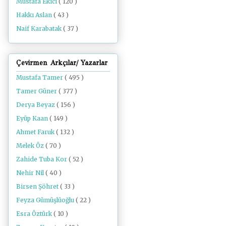
Mustafa Ekici
( 120 )
Hakkı Aslan
( 43 )
Naif Karabatak
( 37 )
Çevirmen Arkçılar/ Yazarlar
Mustafa Tamer
( 495 )
Tamer Güner
( 377 )
Derya Beyaz
( 156 )
Eyüp Kaan
( 149 )
Ahmet Faruk
( 132 )
Melek Öz
( 70 )
Zahide Tuba Kor
( 52 )
Nehir Nil
( 40 )
Birsen Şöhret
( 33 )
Feyza Gümüşlüoğlu
( 22 )
Esra Öztürk
( 10 )