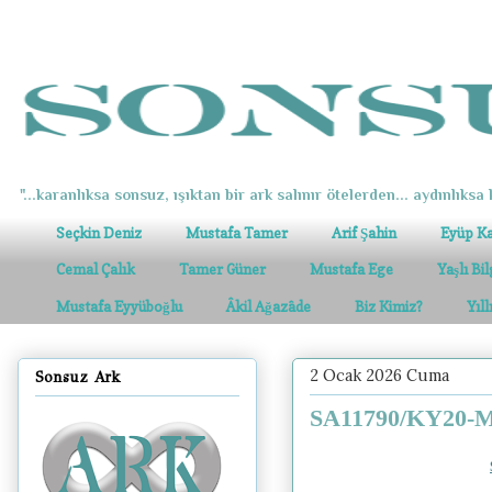
"...karanlıksa sonsuz, ışıktan bir ark salınır ötelerden... aydınlıksa k
Seçkin Deniz
Mustafa Tamer
Arif Şahin
Eyüp K
Cemal Çalık
Tamer Güner
Mustafa Ege
Yaşlı Bi
Mustafa Eyyüboğlu
Âkil Ağazâde
Biz Kimiz?
Yıl
2 Ocak 2026 Cuma
Sonsuz Ark
SA11790/KY20-M