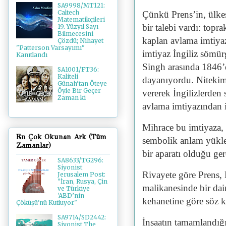
SA9998/MT121:
Caltech
Çünkü Prens’in, ülkesi
Matematikçileri
bir talebi vardı: topr
19. Yüzyıl Sayı
Bilmecesini
kaplan avlama imtiya
Çözdü; Nihayet
"Patterson Varsayımı"
imtiyaz İngiliz sömü
Kanıtlandı
Singh arasında 1846’
SA1001/FT36:
Kaliteli
dayanıyordu. Nitekim
Günah’tan Öteye
Öyle Bir Geçer
vererek İngilizlerden 
Zaman ki
avlama imtiyazından i
Mihrace bu imtiyaza, 
En Çok Okunan Ark (Tüm
sembolik anlam yükle
Zamanlar)
bir aparatı olduğu ger
SA8633/TG296:
Siyonist
Rivayete göre Prens, 
Jerusalem Post:
"İran, Rusya, Çin
malikanesinde bir dair
ve Türkiye
'ABD’nin
kehanetine göre söz k
Çöküşü'nü Kutluyor"
SA9714/SD2442:
İnşaatın tamamlandığ
Siyonist The