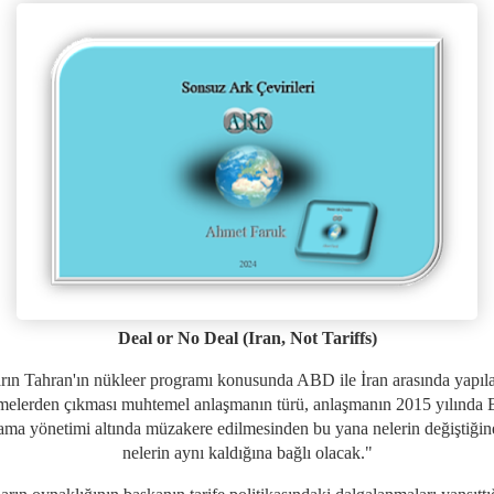
Deal or No Deal (Iran, Not Tariffs)
rın Tahran'ın nükleer programı konusunda ABD ile İran arasında yapıl
melerden çıkması muhtemel anlaşmanın türü, anlaşmanın 2015 yılında 
ma yönetimi altında müzakere edilmesinden bu yana nelerin değiştiğin
nelerin aynı kaldığına bağlı olacak."