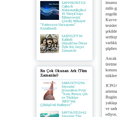
insansı
SA9998/MT121:
Caltech
milis g
Matematikçileri
engell
19. Yüzyıl Sayı
Bilmecesini
Kuvvetl
Çözdü; Nihayet
"Patterson Varsayımı"
tesisle
Kanıtlandı
şekilde
SA1001/FT36:
sertleş
Kaliteli
varlık
Günah’tan Öteye
Öyle Bir Geçer
şüphesi
Zaman ki
Ancak İ
üretme
konusu
En Çok Okunan Ark (Tüm
Zamanlar)
nüklee
SA8633/TG296:
JCPOA 
Siyonist
Jerusalem Post:
artırma
"İran, Rusya, Çin
Bugün, 
ve Türkiye
'ABD’nin
yaklaş
Çöküşü'nü Kutluyor"
ve sad
SA9714/SD2442:
ediyor
Siyonist The