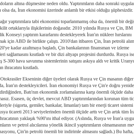
 doların altına düşmesine neden oldu. Yaptırımların daha sonraki uygul
 olsa da, İran ekonomisi üzerinde anlamlı bir etkisi olduğu şüphesizdir.
 ağır yaptırımlara tabi ekonomisi toparlanmamış olsa da, önemli bir deği
 kilit ortaklarıyla ilişkilerinin doğasıdır. 2010 yılında Rusya ve Çin, BM
k Konseyi yaptırım kararlarını destekleyerek İran'ın nükleer hırslarını
mak için ABD ile birlikte çalıştı. 2010'dan itibaren Çin, İran petrolü alım
20'ye kadar azaltmaya başladı, Çin bankalarının finansman ve izleme
eri sağlamasını kısıtladı ve bir dizi altyapı projesini durdurdu. Rusya is
iş S-300 hava savunma sistemlerinin satışını askıya aldı ve kritik Uran
ın ihracatını kısıtladı.
 Otokrasiler Ekseninin diğer üyeleri olarak Rusya ve Çin masanın diğer
da, İran'ın destekleyicileri. İran ekonomiyi Rusya ve Çin'e doğru yenid
dirdiğinden, Batı'nın ekonomik zorlamalarına karşı önemli ölçüde daha
asız. Esasen, üç devlet, mevcut ABD yaptırımlarından korunan tüm tic
riyle (sigorta, gemiler, bankalar, limanlar) tam bir enerji ticaret sistemi
sya ticareti 2013 seviyelerinden önemli ölçüde arttı ve Çin artık tüm İr
ihracatının yaklaşık %90'ını ithal ediyor. (Aslında, Rusya ve İran'a uyg
mların ve petrol alıcılarına yönelik ikincil yaptırımların olmamasının me
syonu, Çin'in petrolü önemli bir indirimle almasını sağladı.) Bu hafta,