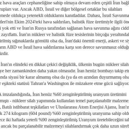
z hava araçları cephaneliğine sahip olmaya devam eden çeşitli İran bağla
rupları var. Ancak ABD, İsrail ve diğer bölgesel ortaklar bu silahları
emede oldukça yetenekli olduklarını kanıtladılar. Dahası, İsrail Savunm
eri'nin Ekim 2024'teki hava saldırıları, balistik füze üretimiyle ilgili ön
ri yok etti ve İran'ın Rusya tarafından sağlanan hava savunma ağını cidd
 zayıflattı. İran'ın nükleer ve balistik füze tesislerinin birçoğu yeraltında
tirilmiş sığınaklarda gömülü olsa da, İran'daki önemli enerji, askeri ve si
ların ABD ve İsrail hava saldırılarına karşı son derece savunmasız olduğ
zdir.
ran'ın elindeki en dikkat çekici değişiklik, ülkenin bugün nükleer silah
ye her zamankinden daha yakın olmasıdır. İran henüz bombayı takip e
nda siyasi bir karar almamış olsa da (ya da en azından duyurmamış olsa
r eşikteki statüsü Tahran'a Washington ile müzakere etme gücü sağlıyor
imzalandığında, İran henüz %60 zenginleştirilmiş uranyum üretimini
mıştı - nükleer silah yapımında kullanılan temel parçalanabilir malzeme
Batılı istihbarat teşkilatları ve Uluslararası Atom Enerjisi Ajansı, İran'ı
ık 274 kilogram (604 pound) %60 zenginleştirilmiş uranyuma sahip ol
ece iki haftada yeterli %90 zenginleştirilmiş Uranyum üretebileceğini t
, ancak bu parçalanabilir malzemeyi silahlandırmak çok daha uzun süreb