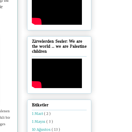
ı bir
le
Zirvelerden Sesler: We are
the world ... we are Palestine
children
Etiketler
enlenen
1 Mart
( 2 )
kli bir
1 Mayıs
( 3 )
ages
10 Ağustos
( 13 )