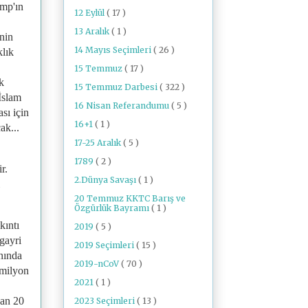
ump'ın
12 Eylül
( 17 )
13 Aralık
( 1 )
nin
14 Mayıs Seçimleri
( 26 )
klık
15 Temmuz
( 17 )
k
15 Temmuz Darbesi
( 322 )
İslam
16 Nisan Referandumu
( 5 )
sı için
16+1
( 1 )
ak...
17-25 Aralık
( 5 )
1789
( 2 )
r.
2.Dünya Savaşı
( 1 )
20 Temmuz KKTC Barış ve
Özgürlük Bayramı
( 1 )
kıntı
2019
( 5 )
gayri
2019 Seçimleri
( 15 )
nında
2019-nCoV
( 70 )
 milyon
2021
( 1 )
dan 20
2023 Seçimleri
( 13 )