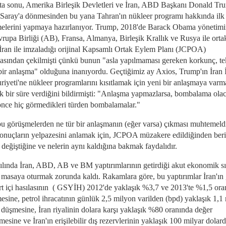
ta sonu, Amerika Birleşik Devletleri ve İran, ABD Başkanı Donald Tr
Saray'a dönmesinden bu yana Tahran'ın nükleer programı hakkında ilk
elerini yapmaya hazırlanıyor. Trump, 2018'de Barack Obama yönetimi
vrupa Birliği (AB), Fransa, Almanya, Birleşik Krallık ve Rusya ile orta
 İran ile imzaladığı orijinal Kapsamlı Ortak Eylem Planı (JCPOA)
asından çekilmişti çünkü bunun "asla yapılmaması gereken korkunç, te
ı bir anlaşma" olduğuna inanıyordu. Geçtiğimiz ay Axios, Trump'ın İran 
iyeti'ne nükleer programlarını kısıtlamak için yeni bir anlaşmaya varma
ık bir süre verdiğini bildirmişti: "Anlaşma yapmazlarsa, bombalama olac
nce hiç görmedikleri türden bombalamalar."
bu görüşmelerden ne tür bir anlaşmanın (eğer varsa) çıkması muhtemeldi
sonuçların yelpazesini anlamak için, JCPOA müzakere edildiğinden beri
 değiştiğine ve nelerin aynı kaldığına bakmak faydalıdır.
ılında İran, ABD, AB ve BM yaptırımlarının getirdiği akut ekonomik sı
a masaya oturmak zorunda kaldı. Rakamlara göre, bu yaptırımlar İran'ın 
urt içi hasılasının ( GSYİH) 2012'de yaklaşık %3,7 ve 2013'te %1,5 ora
esine, petrol ihracatının günlük 2,5 milyon varilden (bpd) yaklaşık 1,1
 düşmesine, İran riyalinin dolara karşı yaklaşık %80 oranında değer
esine ve İran'ın erişilebilir dış rezervlerinin yaklaşık 100 milyar dolar