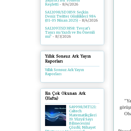
Şaşırtıcı Bir Yöntem
Keşfetti
- 8/4/2026
SA12098/SD3859: Seçkin
Deniz Twitter Günlükleri 984
(01-05 Nisan 2025)
- 8/4/2026
SA12097/SD3858: Tevrat'ı
Tanrı mı Yazdı ve Bu Önemli
mi?
- 8/3/2026
Yıllık Sonsuz Ark Yayın
Raporları
Yıllık Sonsuz Ark Yayın
Raporları
En Çok Okunan Ark
(Hafta)
"Ya
görüş
SA9998/MT121:
Caltech
Oba
Matematikçileri
19. Yüzyıl Sayı
Bilmecesini
Çözdü; Nihayet