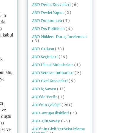
ABD Deniz Kuvvetleri
( 6 )
ABD Devlet Yapısı
( 2 )
5'in
ABD Donanması
( 5 )
rla
ği
ABD Dış Politikası
( 4 )
ı kabul
ABD Nükleer Duruş İncelemesi
( 8 )
ABD Ordusu
( 38 )
ABD Seçimleri
( 16 )
ak
ABD Ulusal Muhafızları
( 1 )
ullahı,
ABD Veteran İntiharları
( 2 )
 ya
ABD Özel Kuvvetleri
( 9 )
a
ABD İç Savaşı
( 12 )
ABD'de Terör
( 1 )
cı
ABD'nin Çöküşü
( 263 )
n ve
ABD-Avrupa İlişkileri
( 5 )
e düştü
ABD-Çin Savaşı
( 25 )
tma
ABD’nin Gizli Terörist İzleme
eler ve