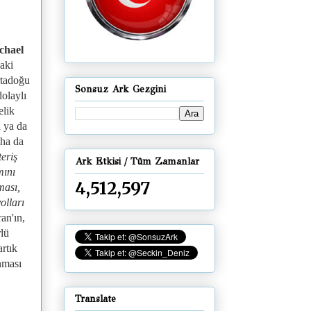
chael
aki
rtadoğu
Sonsuz Ark Gezgini
dolaylı
elik
 ya da
aha da
eriş
Ark Etkisi / Tüm Zamanlar
mını
4,512,597
ması,
olları
an'ın,
rlü
rtık
nması
Translate