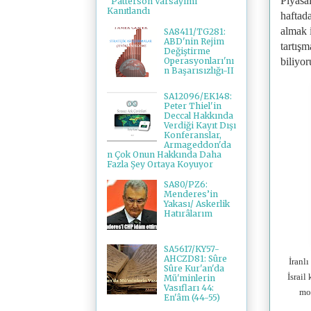
Piyasal
"Patterson Varsayımı"
Kanıtlandı
haftada
almak 
SA8411/TG281:
ABD'nin Rejim
tartış
Değiştirme
Operasyonları'nı
biliyo
n Başarısızlığı-II
SA12096/EK148:
Peter Thiel'in
Deccal Hakkında
Verdiği Kayıt Dışı
Konferanslar,
Armageddon'da
n Çok Onun Hakkında Daha
Fazla Şey Ortaya Koyuyor
SA80/PZ6:
Menderes’in
Yakası/ Askerlik
Hatırâlarım
SA5617/KY57-
AHCZD81: Sûre
İranlı
Sûre Kur'an'da
İsrail
Mü'minlerin
Vasıfları 44:
mod
En'âm (44-55)