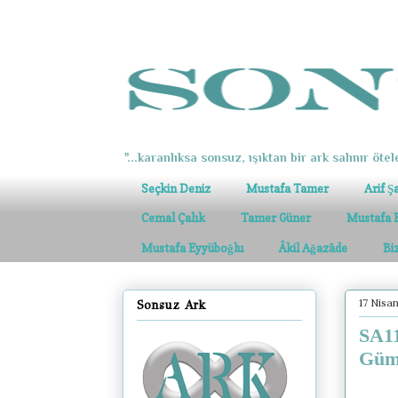
"...karanlıksa sonsuz, ışıktan bir ark salınır ötel
Seçkin Deniz
Mustafa Tamer
Arif Ş
Cemal Çalık
Tamer Güner
Mustafa 
Mustafa Eyyüboğlu
Âkil Ağazâde
Bi
17 Nisa
Sonsuz Ark
SA11
Gümr