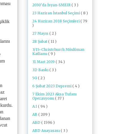
anması
2030'da İsyan-SMEIR
( 3 )
23 Haziran İstanbul Seçimi
( 8 )
24 Haziran 2018 Seçimleri
( 79
şiklik
)
27 Mayıs
( 2 )
larını
28 Şubat
( 11 )
3/15-Christchurch Müslüman
Katliamı
( 9 )
e
yum
31 Mart 2019
( 34 )
3D Baskı
( 3 )
5G
( 2 )
en
6 Şubat 2023 Depremi
( 4 )
 az
7 Ekim 2023 Aksa Tufanı
Operasyonu
( 37 )
aret
 kurdu.
A.I
( 94 )
an
AB
( 209 )
ulanan
ABD
( 1596 )
vcut
ABD Anayasası
( 3 )