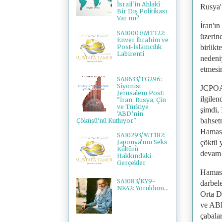
İsrail'in Ahlakî
Rusya'n
Bir Dış Politikası
Var mı?
İran'ın
SA10003/MT122:
üzerind
Enver İbrahim ve
Post-İslamcılık
birlikt
Labirenti
nedeni
etmesi
SA8633/TG296:
Siyonist
JCPOA'y
Jerusalem Post:
ilgilen
"İran, Rusya, Çin
ve Türkiye
şimdi,
'ABD’nin
bahset
Çöküşü'nü Kutluyor"
Hamas v
SA10293/MT182:
çöktü y
Japonya'nın Seks
Kültürü
devam 
Hakkındaki
Gerçekler
Hamas'ı
SA1083/KY9-
darbele
NK42: Yoruldum...
Orta Do
ve ABD
çabalar