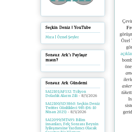
Çevir
Seçkin Deniz | YouTube
Fr
görüşm
Mıra | Öznel Şeyler
Özel T
gör
açıkl
Sonsuz Ark'ı Paylaşır
bomba
mısın?
öne
ama
iler
Sonsuz Ark Gündemi
asker
SA12101/AF132: Trilyon
tükett
Dolarlık Alarm Zili
- 8/5/2026
Ir
SA12100/SD3860: Seçkin Deniz
sis
Twitter Günlükleri 985 (06-10
geri
Nisan 2025)
- 8/5/2026
SA12099/MT495: Bilim
insanları, Felç Sonrası Beynin
İyileşmesine Yardımcı Olacak