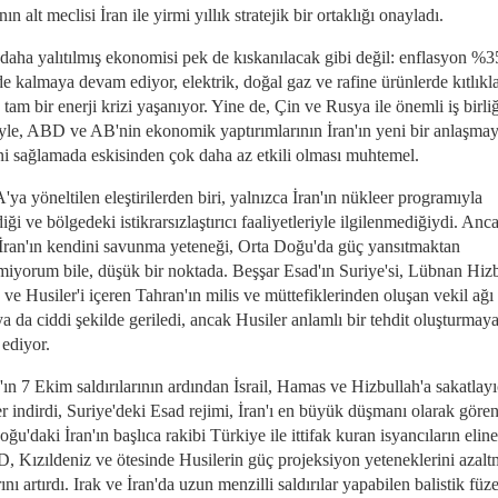
ın alt meclisi İran ile yirmi yıllık stratejik bir ortaklığı onayladı.
 daha yalıtılmış ekonomisi pek de kıskanılacak gibi değil: enflasyon %3
e kalmaya devam ediyor, elektrik, doğal gaz ve rafine ürünlerde kıtlıkla
e tam bir enerji krizi yaşanıyor. Yine de, Çin ve Rusya ile önemli iş birli
yle, ABD ve AB'nin ekonomik yaptırımlarının İran'ın yeni bir anlaşmay
ni sağlamada eskisinden çok daha az etkili olması muhtemel.
a yöneltilen eleştirilerden biri, yalnızca İran'ın nükleer programıyla
diği ve bölgedeki istikrarsızlaştırıcı faaliyetleriyle ilgilenmediğiydi. Anc
 İran'ın kendini savunma yeteneği, Orta Doğu'da güç yansıtmaktan
miyorum bile, düşük bir noktada. Beşşar Esad'ın Suriye'si, Lübnan Hizb
e Husiler'i içeren Tahran'ın milis ve müttefiklerinden oluşan vekil ağı
a da ciddi şekilde geriledi, ancak Husiler anlamlı bir tehdit oluşturmay
ediyor.
n 7 Ekim saldırılarının ardından İsrail, Hamas ve Hizbullah'a sakatlayı
r indirdi, Suriye'deki Esad rejimi, İran'ı en büyük düşmanı olarak göre
ğu'daki İran'ın başlıca rakibi Türkiye ile ittifak kuran isyancıların elin
, Kızıldeniz ve ötesinde Husilerin güç projeksiyon yeteneklerini azal
ını artırdı. Irak ve İran'da uzun menzilli saldırılar yapabilen balistik füz