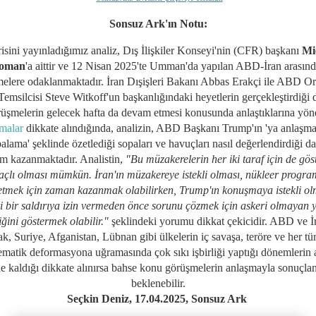
Sonsuz Ark'ın Notu:
isini yayınladığımız analiz,
Dış İlişkiler Konseyi'nin (CFR) başkanı
Mi
oman
'a aittir ve 12 Nisan 2025'te Umman'da yapılan ABD-İran arasınd
elere odaklanmaktadır. İran Dışişleri Bakanı Abbas Erakçi ile ABD O
emsilcisi Steve Witkoff'un başkanlığındaki heyetlerin gerçekleştirdiği 
üşmelerin gelecek hafta da devam etmesi konusunda anlaştıklarına yön
amalar
dikkate alındığında, analizin, ABD Başkanı Trump'ın 'ya anlaşma
lama' şeklinde özetlediği sopaları ve havuçları nasıl değerlendirdiği d
m kazanmaktadır. Analistin,
"
Bu müzakerelerin her iki taraf için de göst
çlı olması mümkün. İran'ın müzakereye istekli olması, nükleer progra
letmek için zaman kazanmak olabilirken, Trump'ın konuşmaya istekli ol
i bir saldırıya izin vermeden önce sorunu çözmek için askeri olmayan y
iğini göstermek olabilir."
şeklindeki yorumu dikkat çekicidir. ABD ve İr
ak, Suriye, Afganistan, Lübnan gibi ülkelerin iç savaşa, teröre ve her tü
tematik deformasyona uğramasında çok sıkı işbirliği yaptığı dönemlerin a
de kaldığı dikkate alınırsa bahse konu görüşmelerin anlaşmayla sonuçla
beklenebilir.
Seçkin Deniz, 17
.04.2025
, Sonsuz Ark