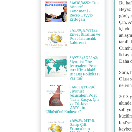
Bu haf
SA638/AS52: 'One
Minute'
Beyaz 
Fenomeni -
Recep Tayyip
görüşm
Erdoğan
Çin, A
içinde
SA10003/MT122:
Enver İbrahim ve
anlaşm
Post-İslamcılık
tarafl
Labirenti
Cumhur
iki ayl
SA9714/SD2442:
Daha ö
Siyonist The
Jerusalem Post:
İsrail'in Ahlakî
Soru, 
Bir Dış Politikası
Var mı?
Olası 
nelerin
SA8633/TG296:
Siyonist
Jerusalem Post:
2013 y
"İran, Rusya, Çin
altınd
ve Türkiye
'ABD’nin
safi y
Çöküşü'nü Kutluyor"
küçülm
SA9639/MT48:
bpd'ye
Garip Çift:
kaybetm
Franco'nun