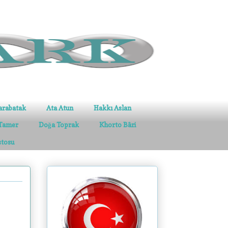
arabatak
Ata Atun
Hakkı Aslan
Tamer
Doğa Toprak
Khorto Bâri
stosu