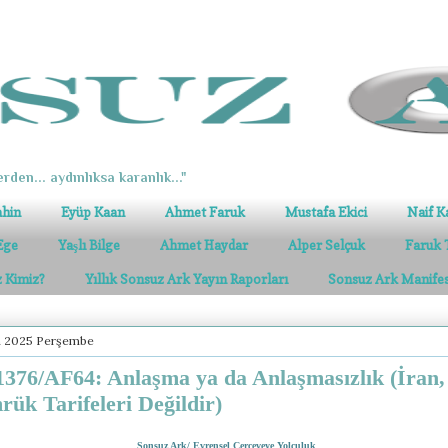
erden... aydınlıksa karanlık..."
ahin
Eyüp Kaan
Ahmet Faruk
Mustafa Ekici
Naif K
Ege
Yaşlı Bilge
Ahmet Haydar
Alper Selçuk
Faruk 
z Kimiz?
Yıllık Sonsuz Ark Yayın Raporları
Sonsuz Ark Manife
n 2025 Perşembe
376/AF64: Anlaşma ya da Anlaşmasızlık (İran,
ük Tarifeleri Değildir)
Sonsuz Ark/ Evrensel Çerçeveye Yolculuk