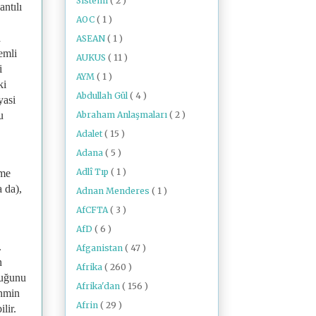
Sistemi
( 2 )
ntılı
AOC
( 1 )
a
ASEAN
( 1 )
emli
AUKUS
( 11 )
i
AYM
( 1 )
ki
Abdullah Gül
( 4 )
yasi
Abraham Anlaşmaları
( 2 )
u
Adalet
( 15 )
Adana
( 5 )
Adlî Tıp
( 1 )
tme
 da),
Adnan Menderes
( 1 )
.
AfCFTA
( 3 )
AfD
( 6 )
.
Afganistan
( 47 )
n
Afrika
( 260 )
duğunu
Afrika'dan
( 156 )
ahmin
Afrin
( 29 )
ilir.