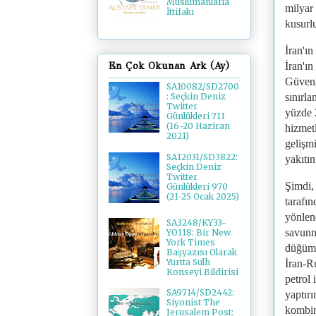
Müslümanlarla
milyar
İttifakı
kusurlu
İran'ın
İran'ın
En Çok Okunan Ark (Ay)
Güvenli
SA10082/SD2700
sınırla
: Seçkin Deniz
Twitter
yüzde 
Günlükleri 711
(16-20 Haziran
hizmetl
2021)
gelişm
SA12031/SD3822:
yakıtın
Seçkin Deniz
Twitter
Şimdi,
Günlükleri 970
(21-25 Ocak 2025)
tarafın
yönlen
SA3248/KY33-
savunm
YO118: Bir New
York Times
düğümle
Başyazısı Olarak
Yurtta Sulh
İran-Ru
Konseyi Bildirisi
petrol 
SA9714/SD2442:
yaptırı
Siyonist The
kombina
Jerusalem Post: