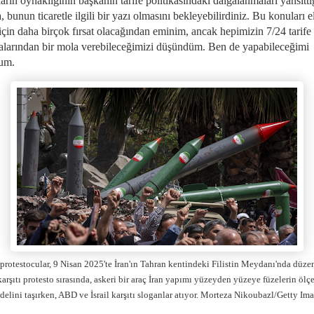
arın oynaklığının başkanın tarife politikasındaki dalgalanmaları yansıttığ
, bunun ticaretle ilgili bir yazı olmasını bekleyebilirdiniz. Bu konuları e
için daha birçok fırsat olacağından eminim, ancak hepimizin 7/24 tarife
malarından bir mola verebileceğimizi düşündüm. Ben de yapabileceğimi
rum.
 protestocular, 9 Nisan 2025'te İran'ın Tahran kentindeki Filistin Meydanı'nda düz
 karşıtı protesto sırasında, askeri bir araç İran yapımı yüzeyden yüzeye füzelerin ölçe
elini taşırken, ABD ve İsrail karşıtı sloganlar atıyor. Morteza Nikoubazl/Getty Im