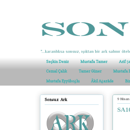
"...karanlıksa sonsuz, ışıktan bir ark salınır ötel
Seçkin Deniz
Mustafa Tamer
Arif Ş
Cemal Çalık
Tamer Güner
Mustafa 
Mustafa Eyyüboğlu
Âkil Ağazâde
Bi
9 Nisan
Sonsuz Ark
SA10