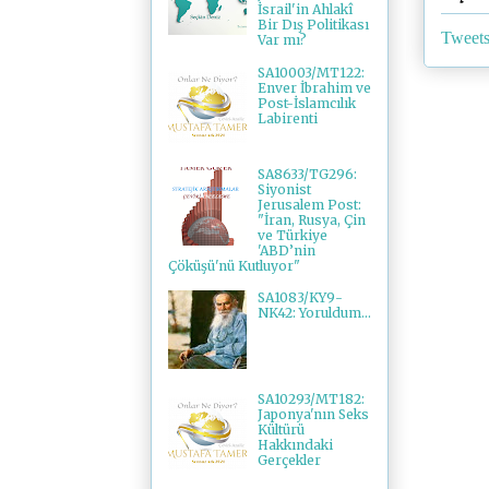
İsrail'in Ahlakî
Bir Dış Politikası
Tweets
Var mı?
SA10003/MT122:
Enver İbrahim ve
Post-İslamcılık
Labirenti
SA8633/TG296:
Siyonist
Jerusalem Post:
"İran, Rusya, Çin
ve Türkiye
'ABD’nin
Çöküşü'nü Kutluyor"
SA1083/KY9-
NK42: Yoruldum...
SA10293/MT182:
Japonya'nın Seks
Kültürü
Hakkındaki
Gerçekler