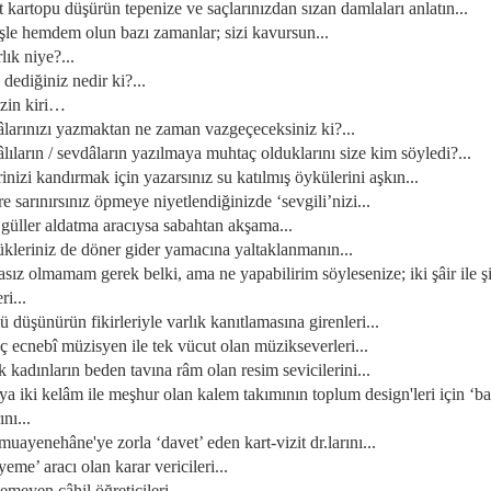
t kartopu düşürün tepenize ve saçlarınızdan sızan damlaları anlatın...
eşle hemdem olun bazı zamanlar; sizi kavursun...
rlık niye?...
 dediğiniz nedir ki?...
nizin kiri…
dâlarınızı yazmaktan ne zaman vazgeçeceksiniz ki?...
âlıların / sevdâların yazılmaya muhtaç olduklarını size kim söyledi?...
irinizi kandırmak için yazarsınız su katılmış öykülerini aşkın...
lere sarınırsınız öpmeye niyetlendiğinizde ‘sevgili’nizi...
l güller aldatma aracıysa sabahtan akşama...
cükleriniz de döner gider yamacına yaltaklanmanın...
asız olmamam gerek belki, ama ne yapabilirim söylesenize; iki şâir ile şi
ri...
ölü düşünürün fikirleriyle varlık kanıtlamasına girenleri...
aç ecnebî müzisyen ile tek vücut olan müzikseverleri...
ak kadınların beden tavına râm olan resim sevicilerini...
 ya iki kelâm ile meşhur olan kalem takımının toplum design'leri için ‘bay
ını...
 muayenehâne'ye zorla ‘davet’ eden kart-vizit dr.larını...
 yeme’ aracı olan karar vericileri...
temeyen câhil öğreticileri...