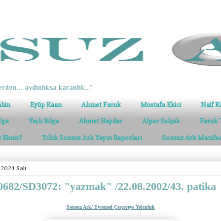
erden... aydınlıksa karanlık..."
ahin
Eyüp Kaan
Ahmet Faruk
Mustafa Ekici
Naif K
Ege
Yaşlı Bilge
Ahmet Haydar
Alper Selçuk
Faruk 
z Kimiz?
Yıllık Sonsuz Ark Yayın Raporları
Sonsuz Ark Manife
 2024 Salı
682/SD3072: "yazmak" /22.08.2002/43. patika
Sonsuz Ark/ Evrensel Çerçeveye Yolculuk