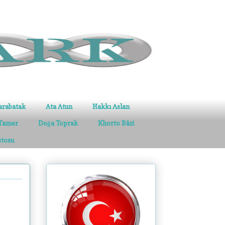
arabatak
Ata Atun
Hakkı Aslan
Tamer
Doğa Toprak
Khorto Bâri
stosu