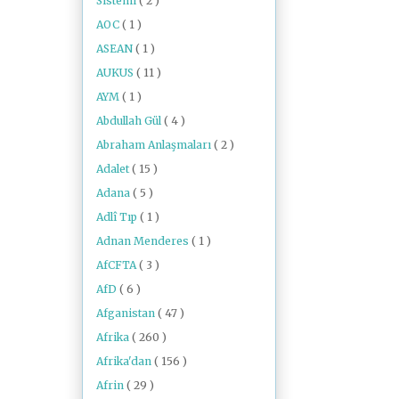
Sistemi
( 2 )
AOC
( 1 )
ASEAN
( 1 )
AUKUS
( 11 )
AYM
( 1 )
Abdullah Gül
( 4 )
Abraham Anlaşmaları
( 2 )
Adalet
( 15 )
Adana
( 5 )
Adlî Tıp
( 1 )
Adnan Menderes
( 1 )
AfCFTA
( 3 )
AfD
( 6 )
Afganistan
( 47 )
Afrika
( 260 )
Afrika'dan
( 156 )
Afrin
( 29 )