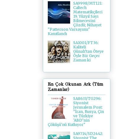
SA9998/MT121:
Caltech
Matematikçileri
19. Yüzyıl Sayı
Bilmecesini
Çözdü; Nihayet
"Patterson Varsayımı"
Kanıtlandı
SA1001/FT36:
Kaliteli
Günah’tan Öteye
Öyle Bir Geçer
Zaman ki
En Çok Okunan Ark (Tüm
Zamanlar)
SA8633/TG296:
Siyonist
Jerusalem Post:
"İran, Rusya, Çin
ve Türkiye
'ABD’nin
Çöküşü'nü Kutluyor"
SA9714/SD2442:
Siyonist The