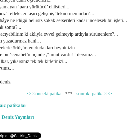
yamayan ‘para yürütücü’ elitistleri...
arız’ refleksleri aşırı gelişmiş ‘tekno memurları’...
nihâye ne idüğü belirsiz sokak serserileri kadar incelesek bu işleri...
ak sonra?...
l acıyabilirim ki aklıyla evvel gelmeyip ardıyla sürünenlere?...
em yazadurmaz hani…
yelerle örtüşürken dudakları beyninizin...
e bir ‘cenabet’in içinde ,"umut vardır!" dersiniz...
alkar, yıkarsınız tek tek kirlerinizi...
arsınız…
 deniz
<<<önceki patika
***
sonraki patika>>>
üz patikalar
 Deniz Yayınları