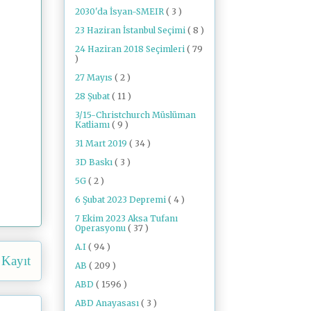
2030'da İsyan-SMEIR
( 3 )
23 Haziran İstanbul Seçimi
( 8 )
24 Haziran 2018 Seçimleri
( 79
)
27 Mayıs
( 2 )
28 Şubat
( 11 )
3/15-Christchurch Müslüman
Katliamı
( 9 )
31 Mart 2019
( 34 )
3D Baskı
( 3 )
5G
( 2 )
6 Şubat 2023 Depremi
( 4 )
7 Ekim 2023 Aksa Tufanı
Operasyonu
( 37 )
A.I
( 94 )
 Kayıt
AB
( 209 )
ABD
( 1596 )
ABD Anayasası
( 3 )