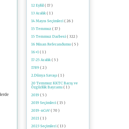
12 Eylül
( 17 )
13 Aralık
( 1 )
14 Mayıs Seçimleri
( 26 )
15 Temmuz
( 17 )
15 Temmuz Darbesi
( 322 )
16 Nisan Referandumu
( 5 )
16+1
( 1 )
17-25 Aralık
( 5 )
1789
( 2 )
2.Dünya Savaşı
( 1 )
20 Temmuz KKTC Barış ve
Özgürlük Bayramı
( 1 )
lerde
2019
( 5 )
2019 Seçimleri
( 15 )
2019-nCoV
( 70 )
2021
( 1 )
2023 Seçimleri
( 13 )