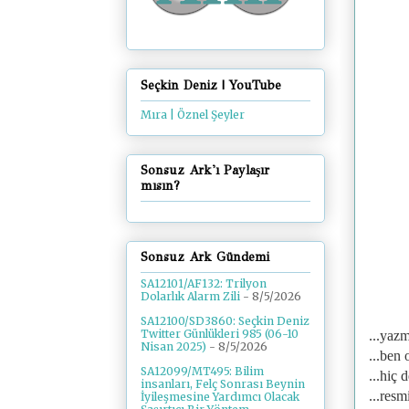
Seçkin Deniz | YouTube
Mıra | Öznel Şeyler
Sonsuz Ark'ı Paylaşır
mısın?
Sonsuz Ark Gündemi
SA12101/AF132: Trilyon
Dolarlık Alarm Zili
- 8/5/2026
SA12100/SD3860: Seçkin Deniz
Twitter Günlükleri 985 (06-10
...yazm
Nisan 2025)
- 8/5/2026
...ben 
SA12099/MT495: Bilim
...hiç 
insanları, Felç Sonrası Beynin
...resm
İyileşmesine Yardımcı Olacak