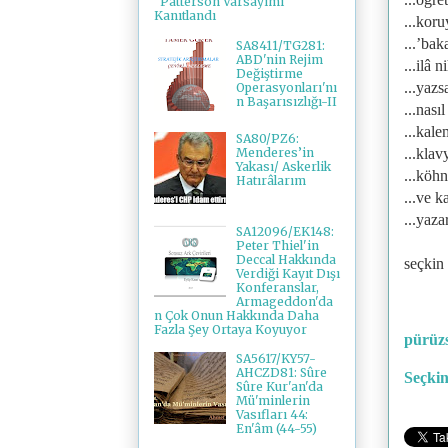
"Patterson Varsayımı"
Kanıtlandı
...koru
...’bak
SA8411/TG281:
ABD'nin Rejim
...ilâ 
Değiştirme
...yazs
Operasyonları'nı
n Başarısızlığı-II
...nası
...kal
SA80/PZ6:
Menderes’in
...klav
Yakası/ Askerlik
...köhn
Hatırâlarım
...ve k
...yaz
SA12096/EK148:
Peter Thiel'in
Deccal Hakkında
seçkin
Verdiği Kayıt Dışı
Konferanslar,
Armageddon'da
n Çok Onun Hakkında Daha
Fazla Şey Ortaya Koyuyor
pürüzs
SA5617/KY57-
AHCZD81: Sûre
Seçkin
Sûre Kur'an'da
Mü'minlerin
Vasıfları 44:
En'âm (44-55)