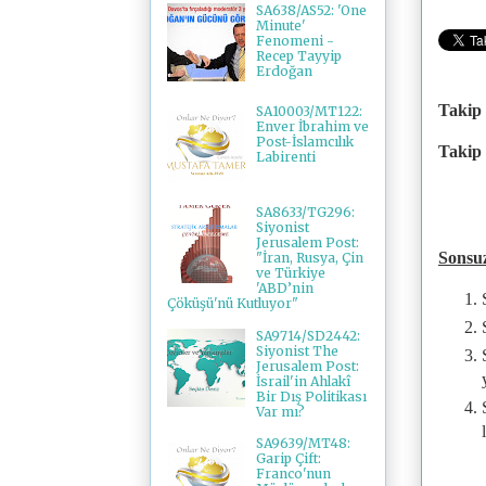
SA638/AS52: 'One
Minute'
Fenomeni -
Recep Tayyip
Erdoğan
Takip 
SA10003/MT122:
Enver İbrahim ve
Post-İslamcılık
Takip 
Labirenti
SA8633/TG296:
Siyonist
Jerusalem Post:
Sonsu
"İran, Rusya, Çin
ve Türkiye
'ABD’nin
Çöküşü'nü Kutluyor"
SA9714/SD2442:
Siyonist The
Jerusalem Post:
İsrail'in Ahlakî
Bir Dış Politikası
Var mı?
SA9639/MT48:
Garip Çift:
Franco'nun