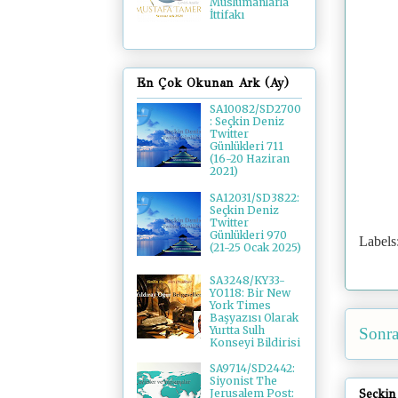
Müslümanlarla
İttifakı
En Çok Okunan Ark (Ay)
SA10082/SD2700
: Seçkin Deniz
Twitter
Günlükleri 711
(16-20 Haziran
2021)
SA12031/SD3822:
Seçkin Deniz
Twitter
Günlükleri 970
Labels
(21-25 Ocak 2025)
SA3248/KY33-
YO118: Bir New
York Times
Başyazısı Olarak
Yurtta Sulh
Sonra
Konseyi Bildirisi
SA9714/SD2442:
Siyonist The
Seçkin
Jerusalem Post: