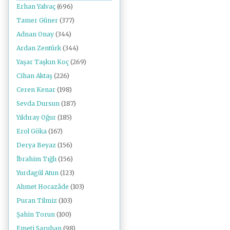
Erhan Yalvaç
(696)
Tamer Güner
(377)
Adnan Onay
(344)
Ardan Zentürk
(344)
Yaşar Taşkın Koç
(269)
Cihan Aktaş
(226)
Ceren Kenar
(198)
Sevda Dursun
(187)
Yıldıray Oğur
(185)
Erol Göka
(167)
Derya Beyaz
(156)
İbrahim Tığlı
(156)
Yurdagül Atun
(123)
Ahmet Hocazâde
(103)
Puran Tilmiz
(103)
Şahin Torun
(100)
Emeti Saruhan
(98)