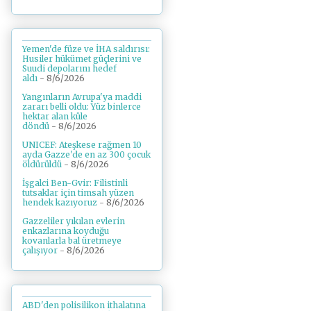
Yemen'de füze ve İHA saldırısı:
Husiler hükümet güçlerini ve
Suudi depolarını hedef
aldı
- 8/6/2026
Yangınların Avrupa'ya maddi
zararı belli oldu: Yüz binlerce
hektar alan küle
döndü
- 8/6/2026
UNICEF: Ateşkese rağmen 10
ayda Gazze'de en az 300 çocuk
öldürüldü
- 8/6/2026
İşgalci Ben-Gvir: Filistinli
tutsaklar için timsah yüzen
hendek kazıyoruz
- 8/6/2026
Gazzeliler yıkılan evlerin
enkazlarına koyduğu
kovanlarla bal üretmeye
çalışıyor
- 8/6/2026
ABD'den polisilikon ithalatına