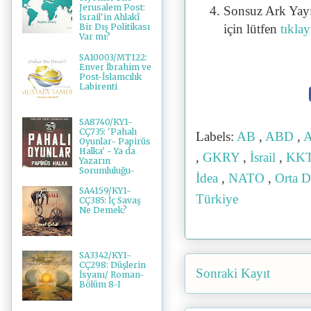
Jerusalem Post:
Sonsuz Ark Yayı
İsrail'in Ahlakî
için lütfen
tıklay
Bir Dış Politikası
Var mı?
SA10003/MT122:
Enver İbrahim ve
Post-İslamcılık
Labirenti
SA8740/KY1-
CÇ735: 'Pahalı
Labels:
AB
,
ABD
,
A
Oyunlar- Papirüs
Halka' - Ya da
,
GKRY
,
İsrail
,
KK
Yazarın
Sorumluluğu-
İdea
,
NATO
,
Orta 
SA4159/KY1-
Türkiye
CÇ385: İç Savaş
Ne Demek?
SA3342/KY1-
CÇ298: Düşlerin
Sonraki Kayıt
İsyanı/ Roman-
Bölüm 8-I