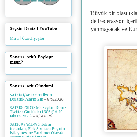
"
Büyük bir olasılık
de Federasyon içeri
yapmayacak ve Ruml
Seçkin Deniz | YouTube
Mıra | Öznel Şeyler
Sonsuz Ark'ı Paylaşır
mısın?
Sonsuz Ark Gündemi
SA12101/AF132: Trilyon
Dolarlık Alarm Zili
- 8/5/2026
SA12100/SD3860: Seçkin Deniz
Twitter Günlükleri 985 (06-10
Nisan 2025)
- 8/5/2026
SA12099/MT495: Bilim
insanları, Felç Sonrası Beynin
İyileşmesine Yardımcı Olacak