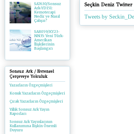
Seçkin Deniz Twitter
SA7630/Sonsuz
Ark-YD151:
Kemoterapi
Tweets by Seckin_De
Nedir ve Nasıl
Çalışır?
SA8059/KY23-
NN35: Yeni Türk-
Amerikan
İlişkilerinin
Başlangıcı
Sonsuz Ark / Evrensel
Çerçeveye Yolculuk
Yazarların Özgeçmişleri
Konuk Yazarların Özgeçmişleri
Çırak Yazarların Özgeçmişleri
Yıllık Sonsuz Ark Yayın
Raporları
Sonsuz Ark Yayınlarının
Kullanımına İlişkin Önemli
Duyuru