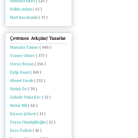
Mustafa Ekici
( 120 )
Hakkı Aslan
( 43 )
Naif Karabatak
( 37 )
Çevirmen Arkçılar/ Yazarlar
Mustafa Tamer
( 496 )
Tamer Güner
( 377 )
Derya Beyaz
( 156 )
Eyüp Kaan
( 149 )
Ahmet Faruk
( 132 )
Melek Öz
( 70 )
Zahide Tuba Kor
( 52 )
Nehir Nil
( 40 )
Birsen Şöhret
( 33 )
Feyza Gümüşlüoğlu
( 22 )
Esra Öztürk
( 10 )