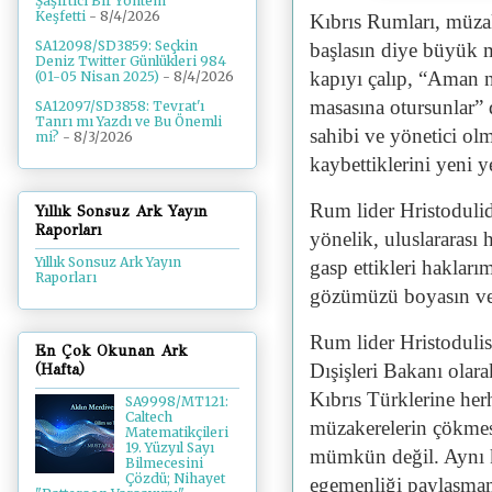
Şaşırtıcı Bir Yöntem
Keşfetti
- 8/4/2026
Kıbrıs Rumları, müza
SA12098/SD3859: Seçkin
başlasın diye büyük m
Deniz Twitter Günlükleri 984
kapıyı çalıp, “Aman n
(01-05 Nisan 2025)
- 8/4/2026
masasına otursunlar”
SA12097/SD3858: Tevrat'ı
Tanrı mı Yazdı ve Bu Önemli
sahibi ve yönetici ol
mi?
- 8/3/2026
kaybettiklerini yeni y
Rum lider Hristoduli
Yıllık Sonsuz Ark Yayın
Raporları
yönelik, uluslararası
Yıllık Sonsuz Ark Yayın
gasp ettikleri hakları
Raporları
gözümüzü boyasın ve
Rum lider Hristoduli
En Çok Okunan Ark
Dışişleri Bakanı olara
(Hafta)
Kıbrıs Türklerine her
SA9998/MT121:
Caltech
müzakerelerin çökmes
Matematikçileri
19. Yüzyıl Sayı
mümkün değil. Aynı k
Bilmecesini
Çözdü; Nihayet
egemenliği paylaşmam