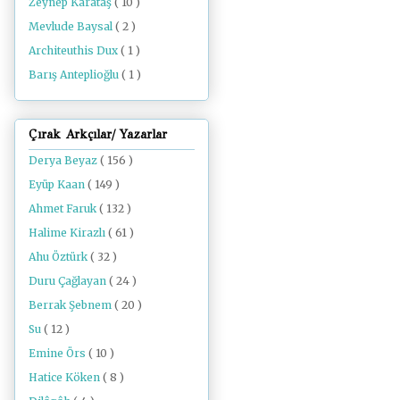
Zeynep Karataş
( 10 )
Mevlude Baysal
( 2 )
Architeuthis Dux
( 1 )
Barış Anteplioğlu
( 1 )
Çırak Arkçılar/ Yazarlar
Derya Beyaz
( 156 )
Eyüp Kaan
( 149 )
Ahmet Faruk
( 132 )
Halime Kirazlı
( 61 )
Ahu Öztürk
( 32 )
Duru Çağlayan
( 24 )
Berrak Şebnem
( 20 )
Su
( 12 )
Emine Örs
( 10 )
Hatice Köken
( 8 )