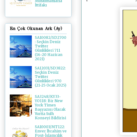
Müslümanlarla
İttifakı
En Çok Okunan Ark (Ay)
SA10082/SD2700
: Seçkin Deniz
Twitter
Günlükleri 711
(16-20 Haziran
2021)
SA12031/SD3822:
Seçkin Deniz
Twitter
Günlükleri 970
(21-25 Ocak 2025)
SA3248/KY33-
YO118: Bir New
York Times
Başyazısı Olarak
Yurtta Sulh
Konseyi Bildirisi
SA10003/MT122:
Enver İbrahim ve
Post-İslamcılık