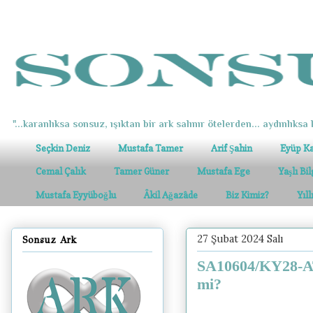
"...karanlıksa sonsuz, ışıktan bir ark salınır ötelerden... aydınlıksa k
Seçkin Deniz
Mustafa Tamer
Arif Şahin
Eyüp K
Cemal Çalık
Tamer Güner
Mustafa Ege
Yaşlı Bi
Mustafa Eyyüboğlu
Âkil Ağazâde
Biz Kimiz?
Yıl
27 Şubat 2024 Salı
Sonsuz Ark
SA10604/KY28-AT
mi?