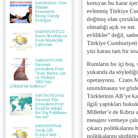
koruyan bu karar içeri
SA638/AS52: 'One
Minute'
evlenmiş Türkiye Cumh
Fenomeni -
Recep Tayyip
doğmuş olan çocukla
Erdoğan
olmadığı açık ve net
SA10003/MT122:
evlilikler” değil, sad
Enver İbrahim ve
Post-İslamcılık
Türkiye Cumhuriyeti v
Labirenti
yüz karası tam bir ins
SA8633/TG296:
Rumların bu içi boş, 
Siyonist
Jerusalem Post:
yukarıda da söylediğ
"İran, Rusya, Çin
ve Türkiye
operasyonu. Crans Mo
'ABD’nin
Çöküşü'nü Kutluyor"
unutulmasını ve gözler
Türklerinin AB’ye kar
SA9714/SD2442:
Siyonist The
ilgili yaptıkları huk
Jerusalem Post:
İsrail'in Ahlakî
Milletler’e de Kıbrıs
Bir Dış Politikası
Var mı?
mesajını vermeye çalış
SA9639/MT48:
çıkarcı politikaların
Garip Çift:
Franco'nun
politikalarını sürdürü