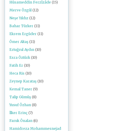
Hüsameddin Ferzîzâde
(15)
Merve Özgül
(12)
Neşe Yıldız
(12)
Bahar Türker
(11)
Ekrem Ergüder
(11)
Ömer Altaş
(11)
Ertuğrul Aydın
(10)
Esra Öztürk
(10)
Fatih Er
(10)
Heca Ris
(10)
Zeynep Karataş
(10)
Kemal Taner
(9)
Talip Gümüş
(8)
Yusuf Özhan
(8)
İlker Erinç
(7)
Faruk Önalan
(6)
Hamidreza Mohammesnejad