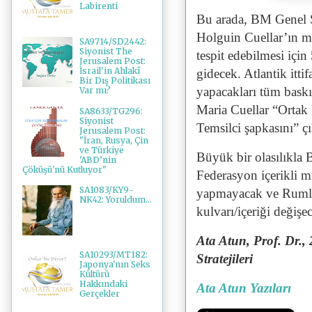
Labirenti
Bu arada, BM Genel Se
Holguin Cuellar’ın m
SA9714/SD2442:
Siyonist The
tespit edebilmesi için
Jerusalem Post:
İsrail'in Ahlakî
gidecek. Atlantik itti
Bir Dış Politikası
yapacakları tüm bask
Var mı?
Maria Cuellar “Ortak 
SA8633/TG296:
Siyonist
Temsilci şapkasını” ç
Jerusalem Post:
"İran, Rusya, Çin
ve Türkiye
Büyük bir olasılıkla
'ABD’nin
Çöküşü'nü Kutluyor"
Federasyon içerikli m
SA1083/KY9-
yapmayacak ve Rumlar
NK42: Yoruldum...
kulvarı/içeriği değişe
Ata Atun, Prof. Dr.
SA10293/MT182:
Stratejileri
Japonya'nın Seks
Kültürü
Hakkındaki
Ata Atun Yazıları
Gerçekler