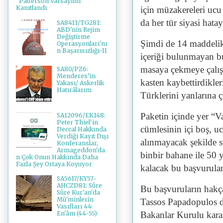
"Patterson Varsayımı"
Kanıtlandı
için müzakereleri ucu
da her tür siyasi hatay
SA8411/TG281:
ABD'nin Rejim
Değiştirme
Şimdi de 14 maddelik,
Operasyonları'nı
n Başarısızlığı-II
içeriği bulunmayan b
masaya çekmeye çalışı
SA80/PZ6:
Menderes’in
kasten kaybettirdikle
Yakası/ Askerlik
Hatırâlarım
Türklerini yanlarına 
Paketin içinde yer “V
SA12096/EK148:
Peter Thiel'in
cümlesinin içi boş, u
Deccal Hakkında
Verdiği Kayıt Dışı
alınmayacak şekilde s
Konferanslar,
Armageddon'da
binbir bahane ile 50 
n Çok Onun Hakkında Daha
Fazla Şey Ortaya Koyuyor
kalacak bu başvurular
SA5617/KY57-
AHCZD81: Sûre
Bu başvuruların hakça
Sûre Kur'an'da
Mü'minlerin
Tassos Papadopulos 
Vasıfları 44:
Bakanlar Kurulu kararı
En'âm (44-55)