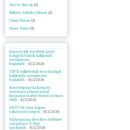
Merve Nur Ay
(1)
Nilüfer Dilrûba Yılmaz
(1)
Umut Elmas
(1)
Yaser Emre
(1)
Başsavcılık harekete geçti:
Ertuğrul Özkök hakkında
soruşturma
başlatıldı
- 8/2/2026
TİP'li milletvekili Sera Kadıgil
hakkında soruşturma
başlatıldı
- 8/2/2026
Bayrampaşa'da kavgayı
ayırmaya çalışan esnaf
kurşunun isabet etmesi sonucu
öldü
- 8/2/2026
KKTC'de sınır kapısı
yakınında yangın
- 8/2/2026
Yol kenarına devrilen otobüste
can pazarı: 15 kişi
yaralandı
- 8/2/2026