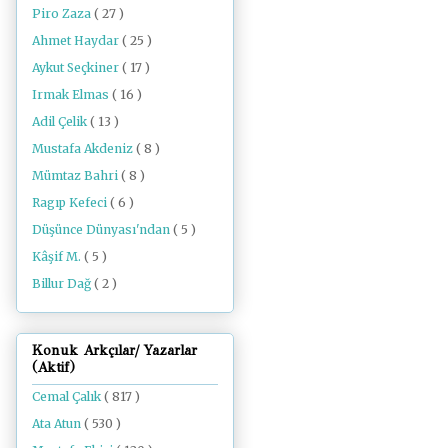
Piro Zaza
( 27 )
Ahmet Haydar
( 25 )
Aykut Seçkiner
( 17 )
Irmak Elmas
( 16 )
Adil Çelik
( 13 )
Mustafa Akdeniz
( 8 )
Mümtaz Bahri
( 8 )
Ragıp Kefeci
( 6 )
Düşünce Dünyası'ndan
( 5 )
Kâşif M.
( 5 )
Billur Dağ
( 2 )
Konuk Arkçılar/ Yazarlar
(Aktif)
Cemal Çalık
( 817 )
Ata Atun
( 530 )