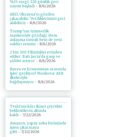
%15 vergi: 120 günlük geri
sayım başladı
- 8/6/2026
ABD, Ukrayna'yı gözden
çıkarabilir: Verdiklerimizi geri
alabiliriz
- 8/6/2026
Trump'tan iyimserlik
maskesiyle gözdağı: Hem
anlaşma sinyali hem de yeni
saldırı zemini
- 8/6/2026
2 bin 300 Filistinliyi evinden
ettiler: Batı Şeria'da gasp ve
şiddet artıyor
- 8/6/2026
Rusya ve Ermenistan arasında
ipler geriliyor! Moskova: AEB
ilkeleriyle
bağdaşmıyor
- 8/6/2026
Tesla'nın kârı ikinci çeyrekte
beklentilerin altında
kaldı
- 7/22/2026
Amazon, yapay zeka biriminde
işten çıkarmaya
gitti
- 7/22/2026