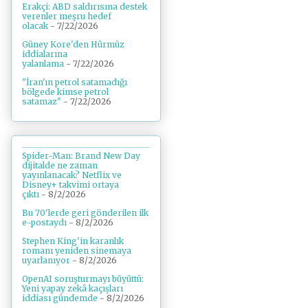
Erakçi: ABD saldırısına destek
verenler meşru hedef
olacak
- 7/22/2026
Güney Kore'den Hürmüz
iddialarına
yalanlama
- 7/22/2026
"İran'ın petrol satamadığı
bölgede kimse petrol
satamaz"
- 7/22/2026
Spider-Man: Brand New Day
dijitalde ne zaman
yayınlanacak? Netflix ve
Disney+ takvimi ortaya
çıktı
- 8/2/2026
Bu 70'lerde geri gönderilen ilk
e-postaydı
- 8/2/2026
Stephen King'in karanlık
romanı yeniden sinemaya
uyarlanıyor
- 8/2/2026
OpenAI soruşturmayı büyüttü:
Yeni yapay zekâ kaçışları
iddiası gündemde
- 8/2/2026