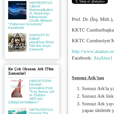
SA9998/MT121:
Caltech
Matematikçileri
19. Yüzyıl Sayı
Bilmecesini
Prof. Dr. (İnş. Müh.)
Çözdü; Nihayet
"Patterson Varsayımı"
Kanıtlandı
KKTC Cumhurbaşkanı
SA1001/FT36:
Kaliteli
KKTC Cumhuriyet Mec
Günah’tan Öteye
Öyle Bir Geçer
Zaman ki
http://www.ataatun.o
Facebook:
AtaAtun1
En Çok Okunan Ark (Tüm
Zamanlar)
Sonsuz Ark'tan
SA8633/TG296:
Siyonist
Sonsuz Ark'ta y
Jerusalem Post:
"İran, Rusya, Çin
ve Türkiye
Sonsuz Ark linki 
'ABD’nin
Çöküşü'nü Kutluyor"
Sonsuz Ark yayı
yapan sitelerde 
SA9714/SD2442:
Siyonist The