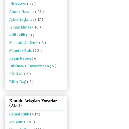
Piro Zaza
( 27 )
Ahmet Haydar
( 25 )
Aykut Seçkiner
( 17 )
Irmak Elmas
( 16 )
Adil Çelik
( 13 )
Mustafa Akdeniz
( 8 )
Mümtaz Bahri
( 8 )
Ragıp Kefeci
( 6 )
Düşünce Dünyası'ndan
( 5 )
Kâşif M.
( 5 )
Billur Dağ
( 2 )
Konuk Arkçılar/ Yazarlar
(Aktif)
Cemal Çalık
( 817 )
Ata Atun
( 530 )