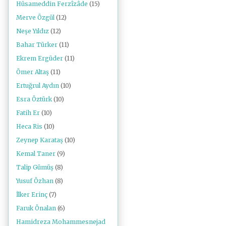
Hüsameddin Ferzîzâde
(15)
Merve Özgül
(12)
Neşe Yıldız
(12)
Bahar Türker
(11)
Ekrem Ergüder
(11)
Ömer Altaş
(11)
Ertuğrul Aydın
(10)
Esra Öztürk
(10)
Fatih Er
(10)
Heca Ris
(10)
Zeynep Karataş
(10)
Kemal Taner
(9)
Talip Gümüş
(8)
Yusuf Özhan
(8)
İlker Erinç
(7)
Faruk Önalan
(6)
Hamidreza Mohammesnejad