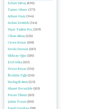
Erhan Yalvaç
(696)
Tamer Güner
(377)
Adnan Onay
(344)
Ardan Zentürk
(344)
Yaşar Taşkın Koç
(269)
Cihan Aktaş
(226)
Ceren Kenar
(198)
Sevda Dursun
(187)
Yıldıray Oğur
(185)
Erol Göka
(167)
Derya Beyaz
(156)
İbrahim Tığlı
(156)
Yurdagül Atun
(123)
Ahmet Hocazâde
(103)
Puran Tilmiz
(103)
Şahin Torun
(100)
Emeti Saruhan
(98)