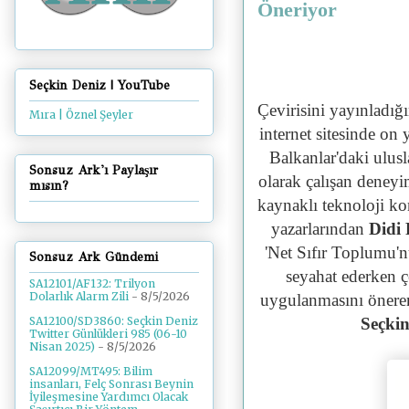
Öneriyor
Seçkin Deniz | YouTube
Çevirisini yayınladığ
Mıra | Öznel Şeyler
internet sitesinde on 
Balkanlar'daki ulusl
Sonsuz Ark'ı Paylaşır
olarak çalışan deneyim
mısın?
kaynaklı teknoloji k
yazarlarından
Didi
'Net Sıfır Toplumu'n
Sonsuz Ark Gündemi
seyahat ederken ç
SA12101/AF132: Trilyon
Dolarlık Alarm Zili
- 8/5/2026
uygulanmasını öneren
Seçkin
SA12100/SD3860: Seçkin Deniz
Twitter Günlükleri 985 (06-10
Nisan 2025)
- 8/5/2026
SA12099/MT495: Bilim
insanları, Felç Sonrası Beynin
İyileşmesine Yardımcı Olacak