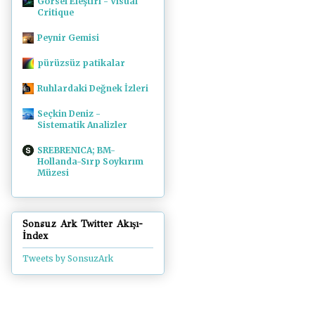
Görsel Eleştiri - Visual
Critique
Peynir Gemisi
pürüzsüz patikalar
Ruhlardaki Değnek İzleri
Seçkin Deniz -
Sistematik Analizler
SREBRENICA; BM-
Hollanda-Sırp Soykırım
Müzesi
Sonsuz Ark Twitter Akışı-
İndex
Tweets by SonsuzArk