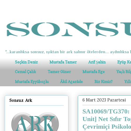
"...karanlıksa sonsuz, ışıktan bir ark salınır ötelerden... aydınlıksa k
Seçkin Deniz
Mustafa Tamer
Arif Şahin
Eyüp K
Cemal Çalık
Tamer Güner
Mustafa Ege
Yaşlı Bi
Mustafa Eyyüboğlu
Âkil Ağazâde
Biz Kimiz?
Yıl
6 Mart 2023 Pazartesi
Sonsuz Ark
SA10069/TG370: B
Unit] Net Sıfır T
Çevrimiçi Psikol