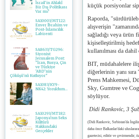
İsrail'in Ahlakî
küçük porsiyonlar sip
Bir Dış Politikası
Var mı?
Raporda, "sürdürülebi
SA10003/MT122:
Enver İbrahim ve
alışverişin "zamanınd
Post-İslamcılık
Labirenti
sağladığı veya ürün fil
kişiselleştirilmiş hede
SA8633/TG296:
kullanılması da dahil
Siyonist
Jerusalem Post:
"İran, Rusya, Çin
BIT, müdahalelere ili
ve Türkiye
diğerlerinin yanı sı
'ABD’nin
Çöküşü'nü Kutluyor"
Prens Mahkemesi, Dü
SA1083/KY9-
Sky, Gumtree ve Cogo"
NK42: Yoruldum...
söylüyor.
Didi Rankovic, 3 Şu
SA10293/MT182:
Japonya'nın Seks
(Didi Rankovic, Sırbistan'da İngiliz
Kültürü
Hakkındaki
daha önce Balkanlar'daki uluslararas
Gerçekler
gazetecisi, editör ve çevirmendir; 