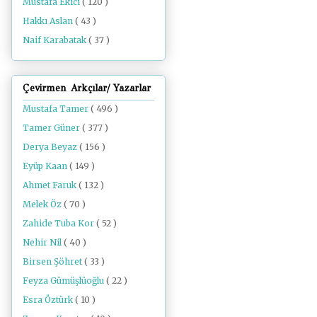
Mustafa Ekici
( 120 )
Hakkı Aslan
( 43 )
Naif Karabatak
( 37 )
Çevirmen Arkçılar/ Yazarlar
Mustafa Tamer
( 496 )
Tamer Güner
( 377 )
Derya Beyaz
( 156 )
Eyüp Kaan
( 149 )
Ahmet Faruk
( 132 )
Melek Öz
( 70 )
Zahide Tuba Kor
( 52 )
Nehir Nil
( 40 )
Birsen Şöhret
( 33 )
Feyza Gümüşlüoğlu
( 22 )
Esra Öztürk
( 10 )