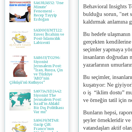
SA638/AS52: 'One
Behavioral Insights T
Minute'
Fenomeni -
bulduğu sorun, "net s
Recep Tayyip
Erdoğan
kaldırmak anlamına gel
SA10003/MT122:
Bu hedefe ulaşmanın y
Enver İbrahim ve
Post-İslamcılık
gerçekten kendilerin
Labirenti
seçimler yapmaya yön
insanların doğrudan 
SA8633/TG296:
Siyonist
yazarlarının umurları
Jerusalem Post:
"İran, Rusya, Çin
ve Türkiye
Bu seçimler, insanları
'ABD’nin
Çöküşü'nü Kutluyor"
kuşatıyor: Ne giyiyorl
SA9714/SD2442:
o iş “iklim dostu” mu
Siyonist The
ve örneğin tatil için 
Jerusalem Post:
İsrail'in Ahlakî
Bir Dış Politikası
Bunların hepsi, rapor
Var mı?
şeyler örnekleridir ve
SA9639/MT48:
Garip Çift:
vatandaşları aktif ol
Franco'nun