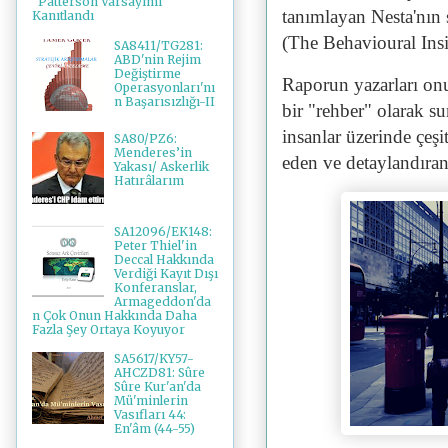
"Patterson Varsayımı"
tanımlayan Nesta'nın
Kanıtlandı
(The Behavioural In
SA8411/TG281:
ABD'nin Rejim
Değiştirme
Raporun yazarları onu
Operasyonları'nı
n Başarısızlığı-II
bir "rehber" olarak su
insanlar üzerinde çeşi
SA80/PZ6:
Menderes’in
eden ve detaylandıra
Yakası/ Askerlik
Hatırâlarım
SA12096/EK148:
Peter Thiel'in
Deccal Hakkında
Verdiği Kayıt Dışı
Konferanslar,
Armageddon'da
n Çok Onun Hakkında Daha
Fazla Şey Ortaya Koyuyor
SA5617/KY57-
AHCZD81: Sûre
Sûre Kur'an'da
Mü'minlerin
Vasıfları 44:
En'âm (44-55)