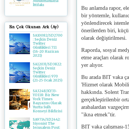
Müslümanlarla
İttifakı
Bu anlamda rapor, el
bir yöntemle, kullanı
yönlendirecek istemle
En Çok Okunan Ark (Ay)
önerilerden biri, küç
SA10082/SD2700
olarak değiştirilmesi.
: Seçkin Deniz
Twitter
Günlükleri 711
Raporda, sosyal medya 
(16-20 Haziran
2021)
etme araçları olarak 
yer alıyor.
SA12031/SD3822:
Seçkin Deniz
Twitter
Bu arada BIT vaka çal
Günlükleri 970
(21-25 Ocak 2025)
'Hizmet olarak Mobil
SA3248/KY33-
hakkında. Solent Trans
YO118: Bir New
gerçekleştirilenbir ort
York Times
Başyazısı Olarak
arabalardan vazgeçirm
Yurtta Sulh
Konseyi Bildirisi
"ikna etmek"tir.
SA9714/SD2442:
Siyonist The
BIT vaka çalışması-15
Jerusalem Post: