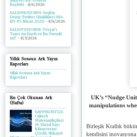
Şaşırtıcı Bir Yöntem
Keşfetti
- 8/4/2026
SA12098/SD3859: Seçkin
Deniz Twitter Günlükleri 984
(01-05 Nisan 2025)
- 8/4/2026
SA12097/SD3858: Tevrat'ı
Tanrı mı Yazdı ve Bu Önemli
mi?
- 8/3/2026
Yıllık Sonsuz Ark Yayın
Raporları
Yıllık Sonsuz Ark Yayın
Raporları
UK’s “Nudge Unit
En Çok Okunan Ark
(Hafta)
manipulations when
SA9998/MT121:
Caltech
Matematikçileri
19. Yüzyıl Sayı
Birleşik Krallık hükü
Bilmecesini
kendisini inovasyona
Çözdü; Nihayet