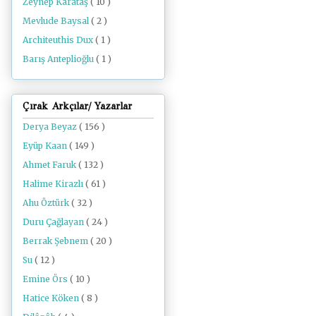
Zeynep Karataş
( 10 )
Mevlude Baysal
( 2 )
Architeuthis Dux
( 1 )
Barış Anteplioğlu
( 1 )
Çırak Arkçılar/ Yazarlar
Derya Beyaz
( 156 )
Eyüp Kaan
( 149 )
Ahmet Faruk
( 132 )
Halime Kirazlı
( 61 )
Ahu Öztürk
( 32 )
Duru Çağlayan
( 24 )
Berrak Şebnem
( 20 )
Su
( 12 )
Emine Örs
( 10 )
Hatice Köken
( 8 )