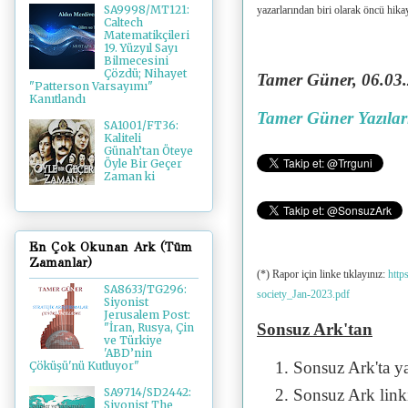
SA9998/MT121:
yazarlarından biri olarak öncü hika
Caltech
Matematikçileri
19. Yüzyıl Sayı
Bilmecesini
Çözdü; Nihayet
Tamer Güner, 06.03.2
"Patterson Varsayımı"
Kanıtlandı
Tamer Güner Yazılar
SA1001/FT36:
Kaliteli
Günah’tan Öteye
Öyle Bir Geçer
Zaman ki
En Çok Okunan Ark (Tüm
Zamanlar)
(*) Rapor için linke tıklayınız:
http
SA8633/TG296:
society_Jan-2023.pdf
Siyonist
Jerusalem Post:
Sonsuz Ark'tan
"İran, Rusya, Çin
ve Türkiye
'ABD’nin
Sonsuz Ark'ta y
Çöküşü'nü Kutluyor"
Sonsuz Ark linki 
SA9714/SD2442:
Siyonist The