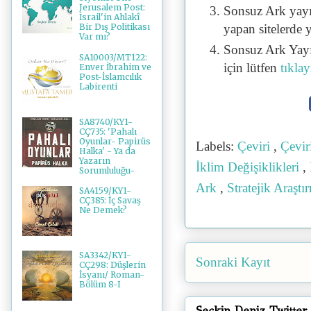
Jerusalem Post:
Sonsuz Ark yayı
İsrail'in Ahlakî
yapan sitelerde 
Bir Dış Politikası
Var mı?
Sonsuz Ark Yayı
SA10003/MT122:
için lütfen
tıklay
Enver İbrahim ve
Post-İslamcılık
Labirenti
SA8740/KY1-
CÇ735: 'Pahalı
Oyunlar- Papirüs
Labels:
Çeviri
,
Çevir
Halka' - Ya da
Yazarın
İklim Değişiklikleri
,
Sorumluluğu-
Ark
,
Stratejik Araştı
SA4159/KY1-
CÇ385: İç Savaş
Ne Demek?
SA3342/KY1-
Sonraki Kayıt
CÇ298: Düşlerin
İsyanı/ Roman-
Bölüm 8-I
Seçkin Deniz Twitter