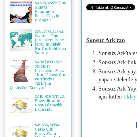
SA638/AS52: 'One
Minute'
Fenomeni -
Recep Tayyip
Erdoğan
SA9714/SD2442:
Siyonist The
Sonsuz Ark'tan
Jerusalem Post:
İsrail'in Ahlakî
Bir Dış Politikası
Sonsuz Ark'ta y
Var mı?
Sonsuz Ark linki 
SA8633/TG296:
Siyonist
Jerusalem Post:
Sonsuz Ark yayı
"İran, Rusya, Çin
yapan sitelerde 
ve Türkiye
'ABD’nin
Çöküşü'nü Kutluyor"
Sonsuz Ark Yayı
için lütfen
tıklay
SA10003/MT122:
Enver İbrahim ve
Post-İslamcılık
Labirenti
SA9639/MT48:
Garip Çift:
Franco'nun