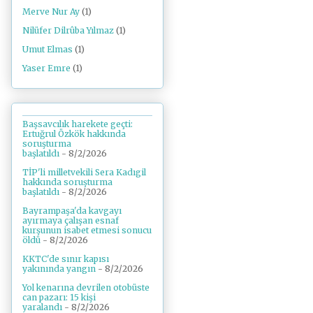
Merve Nur Ay
(1)
Nilüfer Dilrûba Yılmaz
(1)
Umut Elmas
(1)
Yaser Emre
(1)
Başsavcılık harekete geçti:
Ertuğrul Özkök hakkında
soruşturma
başlatıldı
- 8/2/2026
TİP'li milletvekili Sera Kadıgil
hakkında soruşturma
başlatıldı
- 8/2/2026
Bayrampaşa'da kavgayı
ayırmaya çalışan esnaf
kurşunun isabet etmesi sonucu
öldü
- 8/2/2026
KKTC'de sınır kapısı
yakınında yangın
- 8/2/2026
Yol kenarına devrilen otobüste
can pazarı: 15 kişi
yaralandı
- 8/2/2026