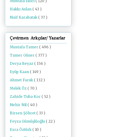
Mustafa Ekici
( 120 )
Hakkı Aslan
( 43 )
Naif Karabatak
( 37 )
Çevirmen Arkçılar/ Yazarlar
Mustafa Tamer
( 496 )
Tamer Güner
( 377 )
Derya Beyaz
( 156 )
Eyüp Kaan
( 149 )
Ahmet Faruk
( 132 )
Melek Öz
( 70 )
Zahide Tuba Kor
( 52 )
Nehir Nil
( 40 )
Birsen Şöhret
( 33 )
Feyza Gümüşlüoğlu
( 22 )
Esra Öztürk
( 10 )