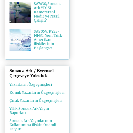
SA7630/Sonsuz
Ark-YD151:
Kemoterapi
Nedir ve Nasıl
Çalışır?
SA8059/KY23-
NN35: Yeni Türk-
Amerikan
İlişkilerinin
Başlangıcı
Sonsuz Ark / Evrensel
Çerçeveye Yolculuk
Yazarların Özgeçmişleri
Konuk Yazarların Özgeçmişleri
Çırak Yazarların Özgeçmişleri
Yıllık Sonsuz Ark Yayın
Raporları
Sonsuz Ark Yayınlarının
Kullanımına İlişkin Önemli
Duyuru