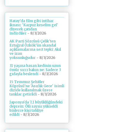
Hatay'da film gibi intihar
iknası: 'Karpuz keselim gel'
diyerek çatıdan
indirdiler
- 8/3/2026
AK Parti Sözcüsü Çelik'ten
Ertuğrul Özkök'ün skandal
açıklamalarına sert tepki: Akıl
ve izan
yoksunluğudur
- 8/3/2026
31 yaşına basan kedinin uzun
ömür sırrı bakın ne: Sadece 3
gıdayla beslendi
- 8/3/2026
15 Temmuz Şehitler
Köprüsü'ne 'Asırlık Gece' isimli
dizide kullanılmak üzere
tanklar getirildi
- 8/3/2026
Japonya'da 7,1 büyüklüğündeki
deprem: Ölü sayısı yükseldi
binlerce kişi tahliye
edildi
- 8/3/2026