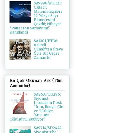
SA9998/MT121:
Caltech
Matematikçileri
19. Yüzyıl Sayı
Bilmecesini
Çözdü; Nihayet
"Patterson Varsayımı"
Kanıtlandı
SA1001/FT36:
Kaliteli
Günah’tan Öteye
Öyle Bir Geçer
Zaman ki
En Çok Okunan Ark (Tüm
Zamanlar)
SA8633/TG296:
Siyonist
Jerusalem Post:
"İran, Rusya, Çin
ve Türkiye
'ABD’nin
Çöküşü'nü Kutluyor"
SA9714/SD2442:
Siyonist The