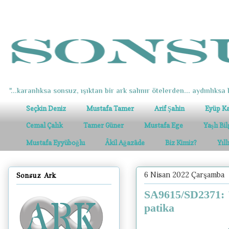
"...karanlıksa sonsuz, ışıktan bir ark salınır ötelerden... aydınlıksa k
Seçkin Deniz
Mustafa Tamer
Arif Şahin
Eyüp K
Cemal Çalık
Tamer Güner
Mustafa Ege
Yaşlı Bi
Mustafa Eyyüboğlu
Âkil Ağazâde
Biz Kimiz?
Yıl
6 Nisan 2022 Çarşamba
Sonsuz Ark
SA9615/SD2371: "
patika