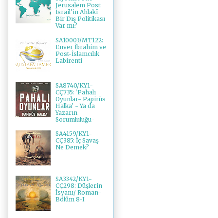
Jerusalem Post:
İsrail'in Ahlakî
Bir Dış Politikası
Var mı?
SA10003/MT122:
Enver İbrahim ve
Post-İslamcılık
Labirenti
SA8740/KY1-
CÇ735: 'Pahalı
Oyunlar- Papirüs
Halka' - Ya da
Yazarın
Sorumluluğu-
SA4159/KY1-
CÇ385: İç Savaş
Ne Demek?
SA3342/KY1-
CÇ298: Düşlerin
İsyanı/ Roman-
Bölüm 8-I