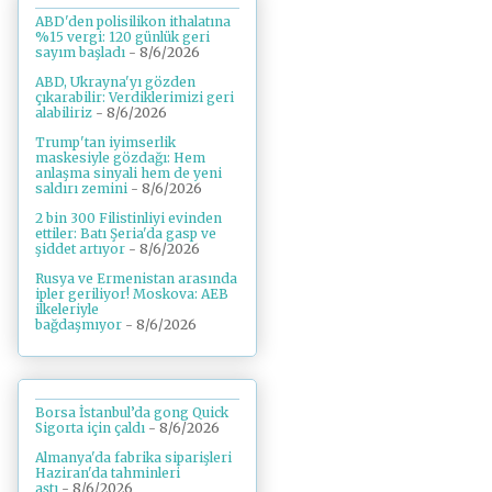
ABD'den polisilikon ithalatına
%15 vergi: 120 günlük geri
sayım başladı
- 8/6/2026
ABD, Ukrayna'yı gözden
çıkarabilir: Verdiklerimizi geri
alabiliriz
- 8/6/2026
Trump'tan iyimserlik
maskesiyle gözdağı: Hem
anlaşma sinyali hem de yeni
saldırı zemini
- 8/6/2026
2 bin 300 Filistinliyi evinden
ettiler: Batı Şeria'da gasp ve
şiddet artıyor
- 8/6/2026
Rusya ve Ermenistan arasında
ipler geriliyor! Moskova: AEB
ilkeleriyle
bağdaşmıyor
- 8/6/2026
Borsa İstanbul’da gong Quick
Sigorta için çaldı
- 8/6/2026
Almanya'da fabrika siparişleri
Haziran'da tahminleri
aştı
- 8/6/2026