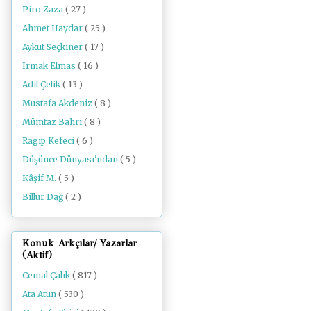
Piro Zaza
( 27 )
Ahmet Haydar
( 25 )
Aykut Seçkiner
( 17 )
Irmak Elmas
( 16 )
Adil Çelik
( 13 )
Mustafa Akdeniz
( 8 )
Mümtaz Bahri
( 8 )
Ragıp Kefeci
( 6 )
Düşünce Dünyası'ndan
( 5 )
Kâşif M.
( 5 )
Billur Dağ
( 2 )
Konuk Arkçılar/ Yazarlar
(Aktif)
Cemal Çalık
( 817 )
Ata Atun
( 530 )