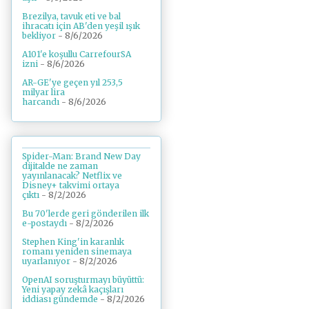
Brezilya, tavuk eti ve bal
ihracatı için AB'den yeşil ışık
bekliyor
- 8/6/2026
A101'e koşullu CarrefourSA
izni
- 8/6/2026
AR-GE'ye geçen yıl 253,5
milyar lira
harcandı
- 8/6/2026
Spider-Man: Brand New Day
dijitalde ne zaman
yayınlanacak? Netflix ve
Disney+ takvimi ortaya
çıktı
- 8/2/2026
Bu 70'lerde geri gönderilen ilk
e-postaydı
- 8/2/2026
Stephen King'in karanlık
romanı yeniden sinemaya
uyarlanıyor
- 8/2/2026
OpenAI soruşturmayı büyüttü:
Yeni yapay zekâ kaçışları
iddiası gündemde
- 8/2/2026