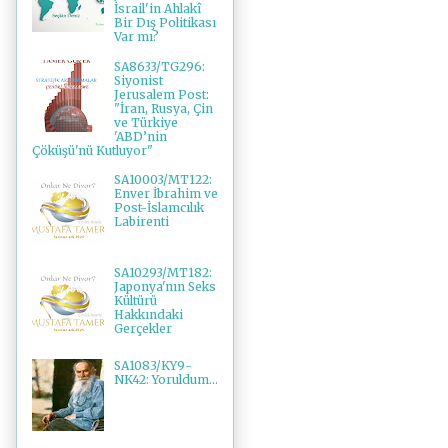
İsrail'in Ahlakî
Bir Dış Politikası
Var mı?
SA8633/TG296:
Siyonist
Jerusalem Post:
"İran, Rusya, Çin
ve Türkiye
'ABD’nin
Çöküşü'nü Kutluyor"
SA10003/MT122:
Enver İbrahim ve
Post-İslamcılık
Labirenti
SA10293/MT182:
Japonya'nın Seks
Kültürü
Hakkındaki
Gerçekler
SA1083/KY9-
NK42: Yoruldum...