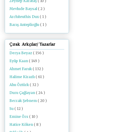
Zeynep Karataş
( 10 )
Mevlude Baysal
( 2 )
Architeuthis Dux
( 1 )
Barış Anteplioğlu
( 1 )
Çırak Arkçılar/ Yazarlar
Derya Beyaz
( 156 )
Eyüp Kaan
( 149 )
Ahmet Faruk
( 132 )
Halime Kirazlı
( 61 )
Ahu Öztürk
( 32 )
Duru Çağlayan
( 24 )
Berrak Şebnem
( 20 )
Su
( 12 )
Emine Örs
( 10 )
Hatice Köken
( 8 )