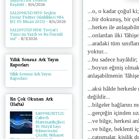
Şaşırtıcı Bir Yöntem
Keşfetti
- 8/4/2026
...o, o kadar çoğul ki;
SA12098/SD3859: Seçkin
Deniz Twitter Günlükleri 984
...bir dokunuş, bir ço
(01-05 Nisan 2025)
- 8/4/2026
...herkes ile anlaşabilm
SA12097/SD3858: Tevrat'ı
...onlardan ilki 'fâhişel
Tanrı mı Yazdı ve Bu Önemli
mi?
- 8/3/2026
...aradaki tüm sınıfla
yoktur...
...bu sadece hayâldir; 
Yıllık Sonsuz Ark Yayın
Raporları
...boyun eğmiş olmakl
Yıllık Sonsuz Ark Yayın
anlaşabilmenin 'fâhişel
Raporları
...aksi hâlde herkes
değildir...
En Çok Okunan Ark
...bilgeler bağlarını m
(Hafta)
...gerçeğin içinden uza
SA9998/MT121:
Caltech
...ve bilge, herkesi anl
Matematikçileri
19. Yüzyıl Sayı
...ve bilge, beklenti iç
Bilmecesini
Çözdü; Nihayet
...çatışmalar, kişilik