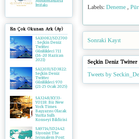
Müslümanlarla
İttifakı
Labels:
Deneme
,
Pür
En Çok Okunan Ark (Ay)
SA10082/SD2700
Sonraki Kayıt
: Seçkin Deniz
Twitter
Günlükleri 711
(16-20 Haziran
2021)
Seçkin Deniz Twitter
SA12031/SD3822:
Tweets by Seckin_De
Seçkin Deniz
Twitter
Günlükleri 970
(21-25 Ocak 2025)
SA3248/KY33-
YO118: Bir New
York Times
Başyazısı Olarak
Yurtta Sulh
Konseyi Bildirisi
SA9714/SD2442:
Siyonist The
Jerusalem Post: