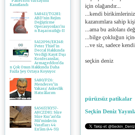
"Patterson Varsayımı"
Kanıtlandı
için olağandır...
...kendi birikimlerini
SA8411/TG281:
ABD'nin Rejim
kazanımlara sahip kiş
Değiştirme
Operasyonları'nı
...ama bu aslolanı değ
n Başarısızlığı-II
...bilge çokluğun için
SA12096/EK148:
...ve siz, sadece kend
Peter Thiel'in
Deccal Hakkında
Verdiği Kayıt Dışı
Konferanslar,
seçkin deniz
Armageddon'da
n Çok Onun Hakkında Daha
Fazla Şey Ortaya Koyuyor
SA80/PZ6:
Menderes’in
Yakası/ Askerlik
Hatırâlarım
pürüzsüz patikalar
SA5617/KY57-
Seçkin Deniz Yayınl
AHCZD81: Sûre
Sûre Kur'an'da
Mü'minlerin
Vasıfları 44:
En'âm (44-55)