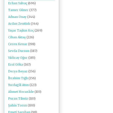
Erhan Yalvaç
(696)
Tamer Güner
(377)
Adnan Onay
(344)
Ardan Zentürk
(344)
Yaşar Taşkın Koç
(269)
Cihan Aktaş
(226)
Ceren Kenar
(198)
Sevda Dursun
(187)
Yıldıray Oğur
(185)
Erol Göka
(167)
Derya Beyaz
(156)
İbrahim Tığlı
(156)
Yurdagül Atun
(123)
Ahmet Hocazâde
(103)
Puran Tilmiz
(103)
Şahin Torun
(100)
Emeti Saruhan
(98)