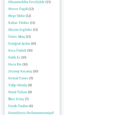
Hüsameddin Ferzîzâde
(15)
Merve Özgül
(12)
Neşe Yıldız
(12)
Bahar Türker
(11)
Ekrem Ergüder
(11)
Ömer Altaş
(11)
Ertuğrul Aydın
(10)
Esra Öztürk
(10)
Fatih Er
(10)
Heca Ris
(10)
Zeynep Karataş
(10)
Kemal Taner
(9)
Talip Gümüş
(8)
Yusuf Özhan
(8)
İlker Erinç
(7)
Faruk Önalan
(6)
Hamidreza Mohammesnejad