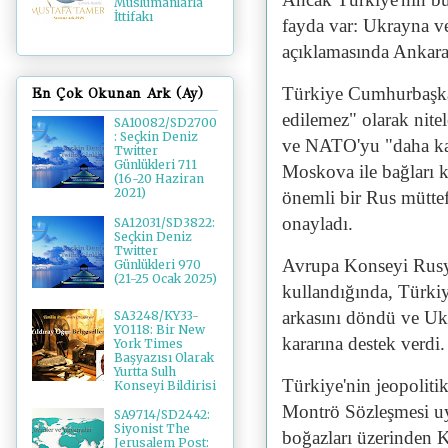
Müslümanlarla
İttifakı
fayda var: Ukrayna v
açıklamasında Ankara
Türkiye Cumhurbaşka
En Çok Okunan Ark (Ay)
edilemez" olarak nite
SA10082/SD2700
: Seçkin Deniz
ve NATO'yu "daha kara
Twitter
Günlükleri 711
Moskova ile bağları 
(16-20 Haziran
2021)
önemli bir Rus müttefi
onayladı.
SA12031/SD3822:
Seçkin Deniz
Twitter
Avrupa Konseyi Rusya
Günlükleri 970
(21-25 Ocak 2025)
kullandığında, Türki
arkasını döndü ve Uk
SA3248/KY33-
YO118: Bir New
kararına destek verdi.
York Times
Başyazısı Olarak
Yurtta Sulh
Türkiye'nin jeopoliti
Konseyi Bildirisi
Montrö Sözleşmesi uy
SA9714/SD2442:
Siyonist The
boğazları üzerinden K
Jerusalem Post: