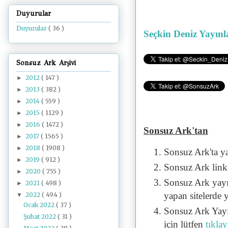
Duyurular
Duyurular
( 36 )
Seçkin Deniz Yayınl
Sonsuz Ark Arşivi
2012
( 147 )
►
2013
( 382 )
►
2014
( 559 )
►
2015
( 1129 )
►
2016
( 1472 )
►
Sonsuz Ark'tan
2017
( 1565 )
►
2018
( 1908 )
►
Sonsuz Ark'ta y
2019
( 912 )
►
Sonsuz Ark linki 
2020
( 755 )
►
Sonsuz Ark yayı
2021
( 498 )
►
yapan sitelerde 
2022
( 494 )
▼
Ocak 2022
( 37 )
Sonsuz Ark Yayı
Şubat 2022
( 31 )
için lütfen
tıklay