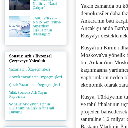
Nedir ve Nasıl
Yakın zamanda bu köş
Çalışır?
demokrasiler daha faz
SA8059/KY23-
Ankara'nın batı karşı
NN35: Yeni Türk-
Amerikan
Ancak şu anda Batı'yı
İlişkilerinin
Başlangıcı
Rusya'yı desteklemek 
Rusya'nın Kırım'ı ilh
Moskova'ya yönelik b
Sonsuz Ark / Evrensel
Çerçeveye Yolculuk
bu, Ankara'nın Mosko
kaçınmasına yardımcı 
Yazarların Özgeçmişleri
yaptırımların neden o
Konuk Yazarların Özgeçmişleri
ekonomik olarak zarar
Çırak Yazarların Özgeçmişleri
Yıllık Sonsuz Ark Yayın
Rusya, Türkiye'nin tur
Raporları
ve tahıl ithalatının üç
Sonsuz Ark Yayınlarının
Kullanımına İlişkin Önemli
projeden bahsedersek
Duyuru
santraline 1,2 milyar
Başkanı Vladimir Puti