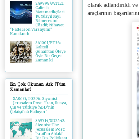
SA9998/MT121:
olarak adlandırıldı v
Caltech
araçlarının başarılarını
Matematikçileri
19. Yüzyıl Sayı
Bilmecesini
Çözdü; Nihayet
"Patterson Varsayımı"
Kanıtlandı
SA1001/FT36:
Kaliteli
Günah’tan Öteye
Öyle Bir Geçer
Zaman ki
En Çok Okunan Ark (Tüm
Zamanlar)
SA8633/TG296: Siyonist
Jerusalem Post: "İran, Rusya,
Çin ve Türkiye 'ABD’nin
Çöküşü'nü Kutluyor"
SA9714/SD2442:
Siyonist The
Jerusalem Post:
İsrail'in Ahlakî
Bir Dış Politikası