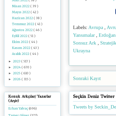
Mart 2022
( 38 )
Nisan 2022
( 39 )
Mayıs 2022
( 42 )
Haziran 2022
( 38 )
Temmuz 2022
( 41 )
Labels:
Avrupa
,
Avru
Ağustos 2022
( 46 )
Yansımalar
,
Erdoğa
Eylül 2022
( 51 )
Ekim 2022
( 44 )
Sonsuz Ark
,
Strateji
Kasım 2022
( 43 )
Ukrayna
Aralık 2022
( 44 )
2023
( 517 )
►
2024
( 670 )
►
2025
( 610 )
►
Sonraki Kayıt
2026
( 315 )
►
Seçkin Deniz Twitter
Konuk Arkçılar/ Yazarlar
(Arşiv)
Tweets by Seckin_De
Erhan Yalvaç
(696)
Tamer Güner
(377)