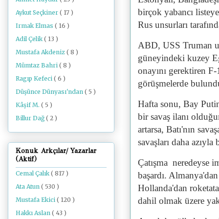
birçok yabancı listey
Aykut Seçkiner
( 17 )
Rus unsurları tarafı
Irmak Elmas
( 16 )
Adil Çelik
( 13 )
ABD, USS Truman uç
Mustafa Akdeniz
( 8 )
güneyindeki kuzey Eg
Mümtaz Bahri
( 8 )
onayını gerektiren F-
Ragıp Kefeci
( 6 )
görüşmelerde bulundu
Düşünce Dünyası'ndan
( 5 )
Hafta sonu, Bay Putin
Kâşif M.
( 5 )
bir savaş ilanı olduğ
Billur Dağ
( 2 )
artarsa, Batı'nın sava
savaşları daha azıyla 
Konuk Arkçılar/ Yazarlar
(Aktif)
Çatışma neredeyse imk
Cemal Çalık
( 817 )
başardı. Almanya'dan 
Hollanda'dan roketatar
Ata Atun
( 530 )
dahil olmak üzere yak
Mustafa Ekici
( 120 )
Hakkı Aslan
( 43 )