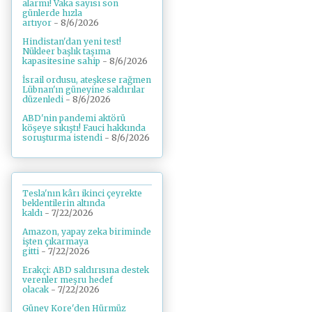
alarmı! Vaka sayısı son
günlerde hızla
artıyor
- 8/6/2026
Hindistan'dan yeni test!
Nükleer başlık taşıma
kapasitesine sahip
- 8/6/2026
İsrail ordusu, ateşkese rağmen
Lübnan'ın güneyine saldırılar
düzenledi
- 8/6/2026
ABD'nin pandemi aktörü
köşeye sıkıştı! Fauci hakkında
soruşturma istendi
- 8/6/2026
Tesla'nın kârı ikinci çeyrekte
beklentilerin altında
kaldı
- 7/22/2026
Amazon, yapay zeka biriminde
işten çıkarmaya
gitti
- 7/22/2026
Erakçi: ABD saldırısına destek
verenler meşru hedef
olacak
- 7/22/2026
Güney Kore'den Hürmüz