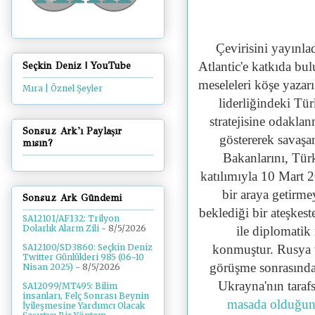
Çevirisini yayınla
Atlantic'e katkıda bu
Seçkin Deniz | YouTube
meseleleri köşe yazarı
Mıra | Öznel Şeyler
liderliğindeki Tü
stratejisine odakla
Sonsuz Ark'ı Paylaşır
göstererek savaşa
mısın?
Bakanlarını, Tür
katılımıyla 10 Mart
bir araya getirme
Sonsuz Ark Gündemi
beklediği bir ateşkest
SA12101/AF132: Trilyon
Dolarlık Alarm Zili
- 8/5/2026
ile diplomatik
konmuştur.
Rusya v
SA12100/SD3860: Seçkin Deniz
Twitter Günlükleri 985 (06-10
görüşme sonrasında
Nisan 2025)
- 8/5/2026
Ukrayna'nın taraf
SA12099/MT495: Bilim
insanları, Felç Sonrası Beynin
masada olduğu
İyileşmesine Yardımcı Olacak