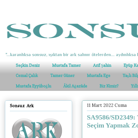
"...karanlıksa sonsuz, ışıktan bir ark salınır ötelerden... aydınlıksa k
Seçkin Deniz
Mustafa Tamer
Arif Şahin
Eyüp K
Cemal Çalık
Tamer Güner
Mustafa Ege
Yaşlı Bi
Mustafa Eyyüboğlu
Âkil Ağazâde
Biz Kimiz?
Yıl
11 Mart 2022 Cuma
Sonsuz Ark
SA9586/SD2349: 
Seçim Yapmak Zo