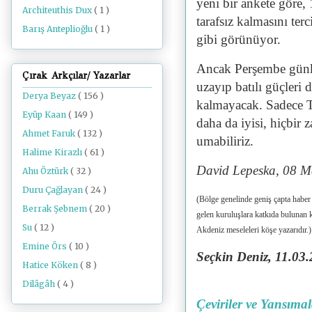
yeni bir ankete göre, 
Architeuthis Dux
( 1 )
tarafsız kalmasını terc
Barış Anteplioğlu
( 1 )
gibi görünüyor.
Ancak Perşembe günkü
Çırak Arkçılar/ Yazarlar
uzayıp batılı güçleri d
Derya Beyaz
( 156 )
kalmayacak. Sadece Tü
Eyüp Kaan
( 149 )
daha da iyisi, hiçbir
Ahmet Faruk
( 132 )
umabiliriz.
Halime Kirazlı
( 61 )
David Lepeska, 08 M
Ahu Öztürk
( 32 )
Duru Çağlayan
( 24 )
(Bölge genelinde geniş çapta habe
Berrak Şebnem
( 20 )
gelen kuruluşlara katkıda bulunan 
Su
( 12 )
Akdeniz meseleleri köşe yazarıdır.)
Emine Örs
( 10 )
Seçkin Deniz, 11.03
.
Hatice Köken
( 8 )
Dilâgâh
( 4 )
Çeviriler ve Yansıma