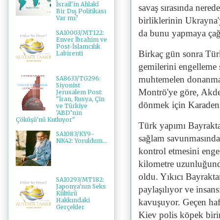
İsrail'in Ahlakî
savaş sırasında nered
Bir Dış Politikası
Var mı?
birliklerinin Ukrayna
da bunu yapmaya çağı
SA10003/MT122:
Enver İbrahim ve
Post-İslamcılık
Birkaç gün sonra Tür
Labirenti
gemilerini engelleme
muhtemelen donanma g
SA8633/TG296:
Siyonist
Montrö'ye göre, Akde
Jerusalem Post:
"İran, Rusya, Çin
dönmek için Karadeni
ve Türkiye
'ABD’nin
Çöküşü'nü Kutluyor"
Türk yapımı Bayrakta
SA1083/KY9-
sağlam savunmasınd
NK42: Yoruldum...
kontrol etmesini enge
kilometre uzunluğun
oldu. Yıkıcı Bayraktar
SA10293/MT182:
Japonya'nın Seks
paylaşılıyor ve insansı
Kültürü
Hakkındaki
kavuşuyor. Geçen haf
Gerçekler
Kiev polis köpek bir