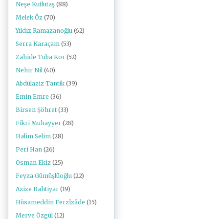
Neşe Kutlutaş
(88)
Melek Öz
(70)
Yıldız Ramazanoğlu
(62)
Serra Karaçam
(53)
Zahide Tuba Kor
(52)
Nehir Nil
(40)
Abdülaziz Tantik
(39)
Emin Emre
(36)
Birsen Şöhret
(33)
Fikri Muhayyer
(28)
Halim Selim
(28)
Peri Han
(26)
Osman Ekiz
(25)
Feyza Gümüşlüoğlu
(22)
Azize Bahtiyar
(19)
Hüsameddin Ferzîzâde
(15)
Merve Özgül
(12)