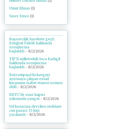
Nilüfer Dilrûba Yılmaz
(1)
Umut Elmas
(1)
Yaser Emre
(1)
Başsavcılık harekete geçti:
Ertuğrul Özkök hakkında
soruşturma
başlatıldı
- 8/2/2026
TİP'li milletvekili Sera Kadıgil
hakkında soruşturma
başlatıldı
- 8/2/2026
Bayrampaşa'da kavgayı
ayırmaya çalışan esnaf
kurşunun isabet etmesi sonucu
öldü
- 8/2/2026
KKTC'de sınır kapısı
yakınında yangın
- 8/2/2026
Yol kenarına devrilen otobüste
can pazarı: 15 kişi
yaralandı
- 8/2/2026