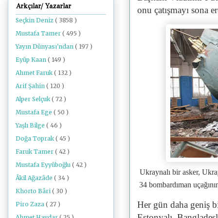
Arkçılar/ Yazarlar
onu çatışmayı sona e
Seçkin Deniz
( 3858 )
Mustafa Tamer
( 495 )
Yayın Dünyası'ndan
( 197 )
Eyüp Kaan
( 149 )
Ahmet Faruk
( 132 )
Arif Şahin
( 120 )
Alper Selçuk
( 72 )
Mustafa Ege
( 50 )
Yaşlı Bilge
( 46 )
Doğa Toprak
( 45 )
Faruk Tamer
( 42 )
Mustafa Eyyüboğlu
( 42 )
Ukraynalı bir asker, Ukra
Âkil Ağazâde
( 34 )
34 bombardıman uçağının
Khorto Bâri
( 30 )
Her gün daha geniş b
Piro Zaza
( 27 )
Estonyalı, Bangladeş
Ahmet Haydar
( 25 )