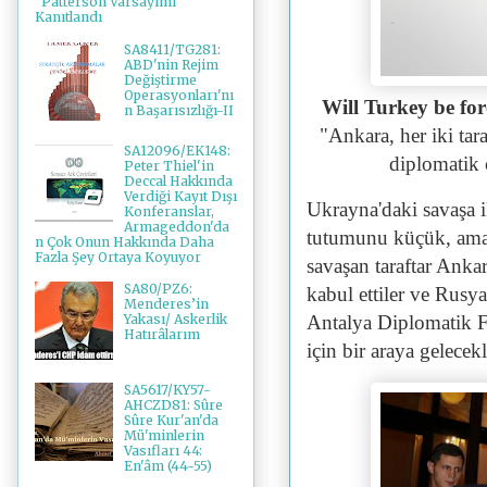
"Patterson Varsayımı"
Kanıtlandı
SA8411/TG281:
ABD'nin Rejim
Değiştirme
Operasyonları'nı
Will Turkey be fo
n Başarısızlığı-II
"Ankara, her iki ta
SA12096/EK148:
diplomatik 
Peter Thiel'in
Deccal Hakkında
Verdiği Kayıt Dışı
Ukrayna'daki savaşa i
Konferanslar,
Armageddon'da
tutumunu küçük, ama 
n Çok Onun Hakkında Daha
Fazla Şey Ortaya Koyuyor
savaşan taraftar Anka
SA80/PZ6:
kabul ettiler ve Rusy
Menderes’in
Antalya Diplomatik F
Yakası/ Askerlik
Hatırâlarım
için bir araya gelecekl
SA5617/KY57-
AHCZD81: Sûre
Sûre Kur'an'da
Mü'minlerin
Vasıfları 44:
En'âm (44-55)