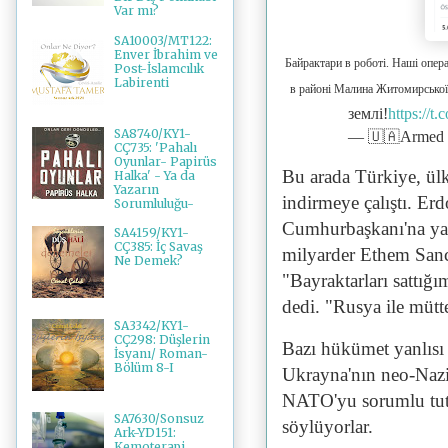
Var mı?
SA10003/MT122:
Enver İbrahim ve
Байрактари в роботі. Наші опе
Post-İslamcılık
Labirenti
в районі Малина Житомирської
землі!
https://
SA8740/KY1-
— 🇺🇦Armed 
CÇ735: 'Pahalı
Oyunlar- Papirüs
Bu arada Türkiye, ülk
Halka' - Ya da
Yazarın
indirmeye çalıştı. Er
Sorumluluğu-
Cumhurbaşkanı'na yak
SA4159/KY1-
CÇ385: İç Savaş
milyarder Ethem Sanc
Ne Demek?
"Bayraktarları sattığ
dedi. "Rusya ile mütt
SA3342/KY1-
CÇ298: Düşlerin
Bazı hükümet yanlısı
İsyanı/ Roman-
Bölüm 8-I
Ukrayna'nın neo-Nazil
NATO'yu sorumlu tutar
SA7630/Sonsuz
söylüyorlar.
Ark-YD151:
Kemoterapi