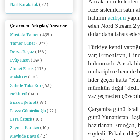
Ancak bu ülkelerden 
Naif Karabatak
( 37 )
füze sistemleri satın
hattının
açılışını
yapma
eden Nord Stream 2'yi
Çevirmen Arkçılar/ Yazarlar
dolar daha tahsis eder
Mustafa Tamer
( 495 )
Tamer Güner
( 377 )
Türkiye kendi yaptığı
Derya Beyaz
( 156 )
var; Ermenistan, Hindi
Eyüp Kaan
( 149 )
bulunmadı. Ancak hiç
Ahmet Faruk
( 132 )
muhariplere hem de b
Melek Öz
( 70 )
lider geçen hafta "R
Zahide Tuba Kor
( 52 )
mümkün değil" dedi. 
Nehir Nil
( 40 )
vazgeçmeden çözebilm
Birsen Şöhret
( 33 )
Çarşamba günü İsrail
Feyza Gümüşlüoğlu
( 22 )
günü Yunanistan Başb
Esra Öztürk
( 10 )
hazırlanan Erdoğan, h
Zeynep Karataş
( 10 )
söyledi. Pekala, dile
Mevlude Baysal
( 2 )