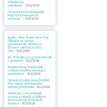
iddialarına
yalanlama
- 7/22/2026
"İran'ın petrol satamadığı
bölgede kimse petrol
satamaz"
- 7/22/2026
Spider-Man: Brand New Day
dijitalde ne zaman
yayınlanacak? Netflix ve
Disney+ takvimi ortaya
çıktı
- 8/2/2026
Bu 70'lerde geri gönderilen ilk
e-postaydı
- 8/2/2026
Stephen King'in karanlık
romanı yeniden sinemaya
uyarlanıyor
- 8/2/2026
OpenAI soruşturmayı büyüttü:
Yeni yapay zekâ kaçışları
iddiası gündemde
- 8/2/2026
Windows 11'in en büyük
sorunu sonunda çözülüyor:
Microsoft'tan 8 GB RAM
hamlesi
- 8/1/2026