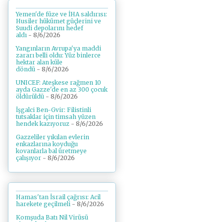
Yemen'de füze ve İHA saldırısı:
Husiler hükümet güçlerini ve
Suudi depolarını hedef
aldı
- 8/6/2026
Yangınların Avrupa'ya maddi
zararı belli oldu: Yüz binlerce
hektar alan küle
döndü
- 8/6/2026
UNICEF: Ateşkese rağmen 10
ayda Gazze'de en az 300 çocuk
öldürüldü
- 8/6/2026
İşgalci Ben-Gvir: Filistinli
tutsaklar için timsah yüzen
hendek kazıyoruz
- 8/6/2026
Gazzeliler yıkılan evlerin
enkazlarına koyduğu
kovanlarla bal üretmeye
çalışıyor
- 8/6/2026
Hamas'tan İsrail çağrısı: Acil
harekete geçilmeli
- 8/6/2026
Komşuda Batı Nil Virüsü