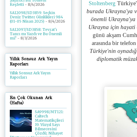
Şaşırtıcı Bir Yöntem
Stoltenberg
Türkiye'
Keşfetti
- 8/4/2026
burada Ukrayna'ya ver
SA12098/SD3859: Seçkin
Deniz Twitter Günlükleri 984
önemli Ukrayna'ya v
(01-05 Nisan 2025)
- 8/4/2026
Ukrayna için hayati
SA12097/SD3858: Tevrat'ı
Tanrı mı Yazdı ve Bu Önemli
günü akşam Cumhu
mi?
- 8/3/2026
arasında bir telef
Türkiye'nin oynadığı
diplomatik müzak
Yıllık Sonsuz Ark Yayın
Raporları
Yıllık Sonsuz Ark Yayın
Raporları
En Çok Okunan Ark
(Hafta)
SA9998/MT121:
Caltech
Matematikçileri
19. Yüzyıl Sayı
Bilmecesini
Çözdü; Nihayet