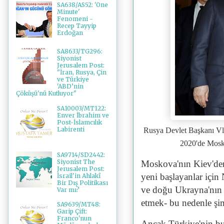
SA638/AS52: 'One
Minute'
Fenomeni -
Recep Tayyip
Erdoğan
SA8633/TG296:
Siyonist
Jerusalem Post:
"İran, Rusya, Çin
ve Türkiye
'ABD’nin
Çöküşü'nü Kutluyor"
SA10003/MT122:
Enver İbrahim ve
Post-İslamcılık
Labirenti
Rusya Devlet Başkanı Vl
2020'de Mosko
SA9714/SD2442:
Siyonist The
Moskova'nın Kiev'den 
Jerusalem Post:
yeni başlayanlar içi
İsrail'in Ahlakî
Bir Dış Politikası
ve doğu Ukrayna'nın i
Var mı?
etmek- bu nedenle şim
SA9639/MT48:
Garip Çift:
Franco'nun
Ancak Türkiye'nin bu