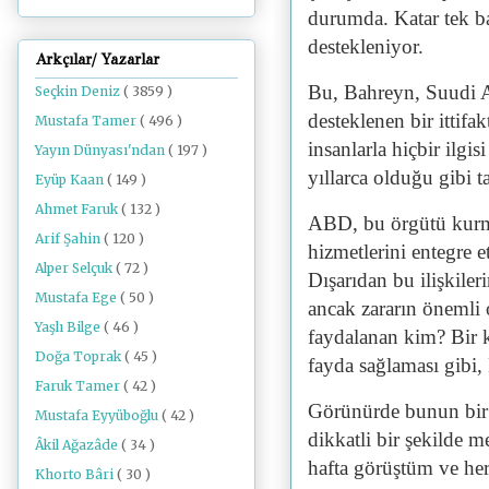
durumda. Katar tek ba
destekleniyor.
Arkçılar/ Yazarlar
Bu, Bahreyn, Suudi Ar
Seçkin Deniz
( 3859 )
desteklenen bir ittifa
Mustafa Tamer
( 496 )
insanlarla hiçbir ilg
Yayın Dünyası'ndan
( 197 )
yıllarca olduğu gibi tar
Eyüp Kaan
( 149 )
Ahmet Faruk
( 132 )
ABD, bu örgütü kurma
Arif Şahin
( 120 )
hizmetlerini entegre e
Alper Selçuk
( 72 )
Dışarıdan bu ilişkile
Mustafa Ege
( 50 )
ancak zararın önemli
Yaşlı Bilge
( 46 )
faydalanan kim? Bir k
Doğa Toprak
( 45 )
fayda sağlaması gibi, 
Faruk Tamer
( 42 )
Görünürde bunun bir
Mustafa Eyyüboğlu
( 42 )
dikkatli bir şekilde m
Âkil Ağazâde
( 34 )
hafta görüştüm ve her
Khorto Bâri
( 30 )