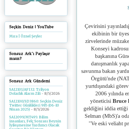
Çevirisini yayınladı
Seçkin Deniz | YouTube
ekibinin bir üye
Mıra | Öznel Şeyler
zirvelerinde müzake
Konseyi kadrosun
Sonsuz Ark'ı Paylaşır
başkanına Gün
mısın?
danışmanlık yap
savunma bakan yardım
Örgütü'nde (NAT
Sonsuz Ark Gündemi
yurtdışındaki görev
SA12101/AF132: Trilyon
2006 yılında e
Dolarlık Alarm Zili
- 8/5/2026
yöneticisi
Bruce 
SA12100/SD3860: Seçkin Deniz
Twitter Günlükleri 985 (06-10
geldiğini iddia etti
Nisan 2025)
- 8/5/2026
Selman (MbS)'a oda
SA12099/MT495: Bilim
insanları, Felç Sonrası Beynin
"
Ve eski veliaht 
İyileşmesine Yardımcı Olacak