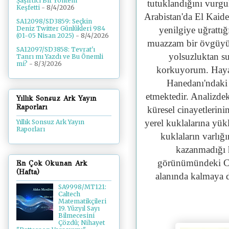
Şaşırtıcı Bir Yöntem
tutuklandığını vur
Keşfetti
- 8/4/2026
Arabistan'da El Kaide'
SA12098/SD3859: Seçkin
yenilgiye uğrattığ
Deniz Twitter Günlükleri 984
(01-05 Nisan 2025)
- 8/4/2026
muazzam bir övgüyü
SA12097/SD3858: Tevrat'ı
yolsuzluktan su
Tanrı mı Yazdı ve Bu Önemli
mi?
- 8/3/2026
korkuyorum. Hayat
Hanedanı'ndaki d
etmektedir. Analizdek
Yıllık Sonsuz Ark Yayın
Raporları
küresel cinayetlerini
yerel kuklalarına yük
Yıllık Sonsuz Ark Yayın
Raporları
kuklaların varlığı
kazanmadığı h
görünümündeki CIA
En Çok Okunan Ark
(Hafta)
alanında kalmaya d
SA9998/MT121:
Caltech
Matematikçileri
19. Yüzyıl Sayı
Bilmecesini
Çözdü; Nihayet