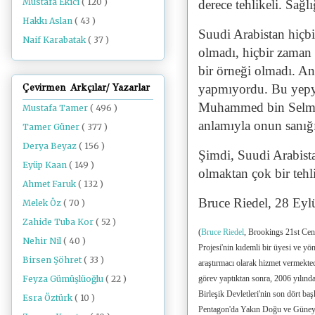
Mustafa Ekici
( 120 )
derece tehlikeli. Sa
Hakkı Aslan
( 43 )
Suudi Arabistan hiçbir
Naif Karabatak
( 37 )
olmadı, hiçbir zaman i
bir örneği olmadı. An
Çevirmen Arkçılar/ Yazarlar
yapmıyordu. Bu yepyen
Muhammed bin Selman 
Mustafa Tamer
( 496 )
anlamıyla onun sanığı
Tamer Güner
( 377 )
Derya Beyaz
( 156 )
Şimdi, Suudi Arabista
Eyüp Kaan
( 149 )
olmaktan çok bir tehl
Ahmet Faruk
( 132 )
Bruce Riedel, 28 Eyl
Melek Öz
( 70 )
Zahide Tuba Kor
( 52 )
(
Bruce Riedel
, Brookings 21st Cent
Nehir Nil
( 40 )
Projesi'nin kıdemli bir üyesi ve yö
Birsen Şöhret
( 33 )
araştırmacı olarak hizmet vermekted
Feyza Gümüşlüoğlu
( 22 )
görev yaptıktan sonra, 2006 yılın
Birleşik Devletleri'nin son dört 
Esra Öztürk
( 10 )
Pentagon'da Yakın Doğu ve Güney 