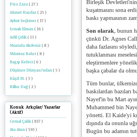
Birleşik Devletleri'n
Piro Zaza
( 27 )
kuşatmasını sona erd
Ahmet Haydar
( 25 )
baskı yapmasının zam
Aykut Seçkiner
( 17 )
Irmak Elmas
( 16 )
Son olarak
, bunun h
Adil Çelik
( 13 )
çünkü Dr. Agnes Cal
Mustafa Akdeniz
( 8 )
daha fazlasını söyledi
Mümtaz Bahri
( 8 )
tutuklanması meselesi
eleştirmenlere yönelik
Ragıp Kefeci
( 6 )
başka çabalar da olm
Düşünce Dünyası'ndan
( 5 )
Kâşif M.
( 5 )
Tüm bunlar, ülkemizd
Billur Dağ
( 2 )
baskılardan bazıları
Nayef'in bu Mart ayı
Muhammed bin Nayef, 
Konuk Arkçılar/ Yazarlar
(Aktif)
yönetti. El Kaide'yi kr
Cemal Çalık
( 817 )
dışında da onunla uğ
Ata Atun
( 530 )
Bugün bu adamın tutu