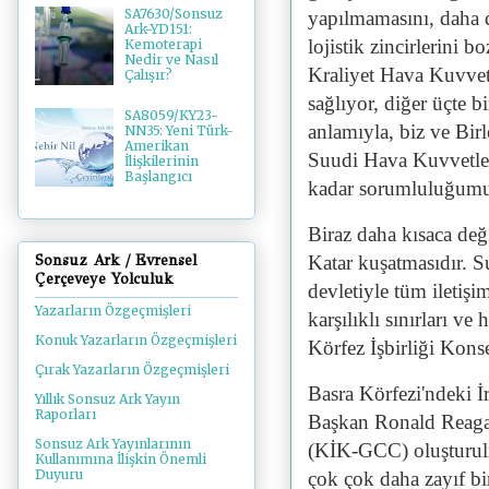
SA7630/Sonsuz
yapılmamasını, daha d
Ark-YD151:
lojistik zincirlerini 
Kemoterapi
Nedir ve Nasıl
Kraliyet Hava Kuvvetl
Çalışır?
sağlıyor, diğer üçte b
SA8059/KY23-
anlamıyla, biz ve Birl
NN35: Yeni Türk-
Amerikan
Suudi Hava Kuvvetleri 
İlişkilerinin
Başlangıcı
kadar sorumluluğumu
Biraz daha kısaca de
Katar kuşatmasıdır. S
Sonsuz Ark / Evrensel
Çerçeveye Yolculuk
devletiyle tüm iletişim
Yazarların Özgeçmişleri
karşılıklı sınırları ve
Konuk Yazarların Özgeçmişleri
Körfez İşbirliği Kons
Çırak Yazarların Özgeçmişleri
Basra Körfezi'ndeki İr
Yıllık Sonsuz Ark Yayın
Raporları
Başkan Ronald Reagan
Sonsuz Ark Yayınlarının
(KİK-GCC) oluşturul
Kullanımına İlişkin Önemli
Duyuru
çok çok daha zayıf b