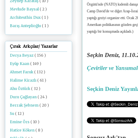
Zeynep Karataş
( 10 )
Örgütü'nde (NATO) kıdemli danışman
Mevlude Baysal
( 2 )
Camp David'de ve diğer Arap-İsrail
Architeuthis Dux
( 1 )
yaptığı geziyi organize etti. Ocak
Amerikan politikasının gözden geçi
Barış Anteplioğlu
( 1 )
yaptığı bir konuşmada açıkladı.)
Çırak Arkçılar/ Yazarlar
Seçkin Deniz, 11.10
.
Derya Beyaz
( 156 )
Eyüp Kaan
( 149 )
Çeviriler ve Yansıma
Ahmet Faruk
( 132 )
Halime Kirazlı
( 61 )
Seçkin Deniz Yayınl
Ahu Öztürk
( 32 )
Duru Çağlayan
( 24 )
Berrak Şebnem
( 20 )
Su
( 12 )
Emine Örs
( 10 )
Hatice Köken
( 8 )
Sonsuz Ark'tan