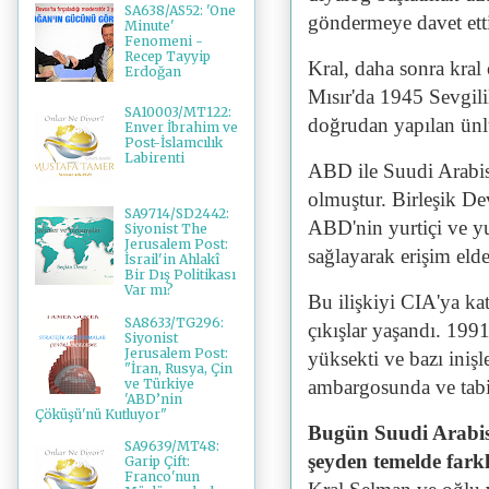
SA638/AS52: 'One
göndermeye davet ett
Minute'
Fenomeni -
Recep Tayyip
Kral, daha sonra kral
Erdoğan
Mısır'da 1945 Sevgil
SA10003/MT122:
doğrudan yapılan ünlü
Enver İbrahim ve
Post-İslamcılık
Labirenti
ABD ile Suudi Arabis
olmuştur. Birleşik Dev
SA9714/SD2442:
ABD'nin yurtiçi ve yu
Siyonist The
Jerusalem Post:
sağlayarak erişim elde
İsrail'in Ahlakî
Bir Dış Politikası
Var mı?
Bu ilişkiyi CIA'ya ka
SA8633/TG296:
çıkışlar yaşandı. 1991
Siyonist
Jerusalem Post:
yüksekti ve bazı iniş
"İran, Rusya, Çin
ve Türkiye
ambargosunda ve tabii
'ABD’nin
Çöküşü'nü Kutluyor"
Bugün Suudi Arabist
SA9639/MT48:
şeyden temelde farklı
Garip Çift:
Franco'nun