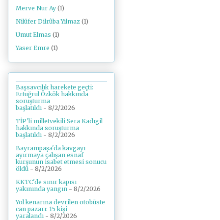
Merve Nur Ay
(1)
Nilüfer Dilrûba Yılmaz
(1)
Umut Elmas
(1)
Yaser Emre
(1)
Başsavcılık harekete geçti:
Ertuğrul Özkök hakkında
soruşturma
başlatıldı
- 8/2/2026
TİP'li milletvekili Sera Kadıgil
hakkında soruşturma
başlatıldı
- 8/2/2026
Bayrampaşa'da kavgayı
ayırmaya çalışan esnaf
kurşunun isabet etmesi sonucu
öldü
- 8/2/2026
KKTC'de sınır kapısı
yakınında yangın
- 8/2/2026
Yol kenarına devrilen otobüste
can pazarı: 15 kişi
yaralandı
- 8/2/2026