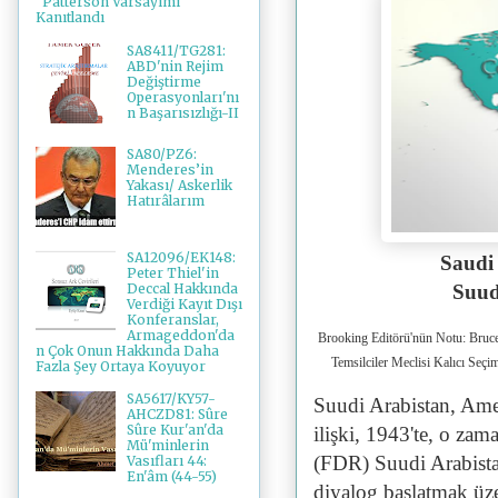
"Patterson Varsayımı"
Kanıtlandı
SA8411/TG281:
ABD'nin Rejim
Değiştirme
Operasyonları'nı
n Başarısızlığı-II
SA80/PZ6:
Menderes’in
Yakası/ Askerlik
Hatırâlarım
SA12096/EK148:
Saudi 
Peter Thiel'in
Deccal Hakkında
Suud
Verdiği Kayıt Dışı
Konferanslar,
Armageddon'da
Brooking Editörü'nün Notu: Bruce 
n Çok Onun Hakkında Daha
Temsilciler Meclisi Kalıcı Seç
Fazla Şey Ortaya Koyuyor
SA5617/KY57-
Suudi Arabistan, Ame
AHCZD81: Sûre
Sûre Kur'an'da
ilişki, 1943'te, o za
Mü'minlerin
(FDR) Suudi Arabistan
Vasıfları 44:
En'âm (44-55)
diyalog başlatmak üze