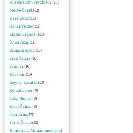
Hüsameddin Ferzîzâde
(15)
Merve Özgül
(12)
Neşe Yıldız
(12)
Bahar Türker
(11)
Ekrem Ergüder
(11)
Ömer Altaş
(11)
Ertuğrul Aydın
(10)
Esra Öztürk
(10)
Fatih Er
(10)
Heca Ris
(10)
Zeynep Karataş
(10)
Kemal Taner
(9)
Talip Gümüş
(8)
Yusuf Özhan
(8)
İlker Erinç
(7)
Faruk Önalan
(6)
Hamidreza Mohammesnejad