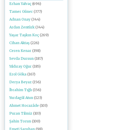
Erhan Yalvaç
(696)
Tamer Güner
(377)
Adnan Onay
(344)
Ardan Zentürk
(344)
Yaşar Taşkın Koç
(269)
Cihan Aktaş
(226)
Ceren Kenar
(198)
Sevda Dursun
(187)
Yıldıray Oğur
(185)
Erol Göka
(167)
Derya Beyaz
(156)
İbrahim Tığlı
(156)
Yurdagül Atun
(123)
Ahmet Hocazâde
(103)
Puran Tilmiz
(103)
Şahin Torun
(100)
Emeti Saruhan
(98)