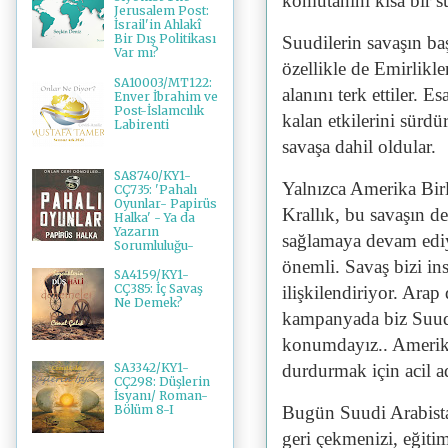
komutanını kısa bir 
Jerusalem Post:
İsrail'in Ahlakî
Bir Dış Politikası
Suudilerin savaşın ba
Var mı?
özellikle de Emirlikle
SA10003/MT122:
alanını terk ettiler. E
Enver İbrahim ve
Post-İslamcılık
kalan etkilerini sürd
Labirenti
savaşa dahil oldular.
SA8740/KY1-
Yalnızca Amerika Birl
CÇ735: 'Pahalı
Oyunlar- Papirüs
Krallık, bu savaşın d
Halka' - Ya da
Yazarın
sağlamaya devam ediy
Sorumluluğu-
önemli. Savaş bizi ins
SA4159/KY1-
CÇ385: İç Savaş
ilişkilendiriyor. Arap
Ne Demek?
kampanyada biz Suudi
konumdayız.. Amerika 
durdurmak için acil a
SA3342/KY1-
CÇ298: Düşlerin
İsyanı/ Roman-
Bugün Suudi Arabistan
Bölüm 8-I
geri çekmenizi, eğitim