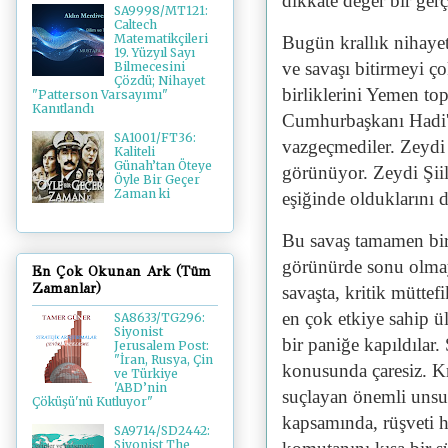
dikkate değer bir gerç
SA9998/MT121:
Caltech
Matematikçileri
Bugün krallık nihayet,
19. Yüzyıl Sayı
ve savaşı bitirmeyi çok
Bilmecesini
Çözdü; Nihayet
birliklerini Yemen t
"Patterson Varsayımı"
Kanıtlandı
Cumhurbaşkanı Hadi'n
SA1001/FT36:
vazgeçmediler. Zeydi Ş
Kaliteli
Günah’tan Öteye
görünüyor. Zeydi Şiile
Öyle Bir Geçer
Zaman ki
eşiğinde olduklarını 
Bu savaş tamamen bir 
görünürde sonu olmay
En Çok Okunan Ark (Tüm
Zamanlar)
savaşta, kritik müttef
en çok etkiye sahip ül
SA8633/TG296:
Siyonist
bir paniğe kapıldılar
Jerusalem Post:
"İran, Rusya, Çin
konusunda çaresiz. Kra
ve Türkiye
'ABD’nin
suçlayan önemli unsu
Çöküşü'nü Kutluyor"
kapsamında, rüşveti 
SA9714/SD2442:
Siyonist The