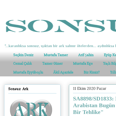
"...karanlıksa sonsuz, ışıktan bir ark salınır ötelerden... aydınlıksa k
Seçkin Deniz
Mustafa Tamer
Arif Şahin
Eyüp K
Cemal Çalık
Tamer Güner
Mustafa Ege
Yaşlı Bi
Mustafa Eyyüboğlu
Âkil Ağazâde
Biz Kimiz?
Yıl
11 Ekim 2020 Pazar
Sonsuz Ark
SA8898/SD1833: E
Arabistan Bugün
Bir Tehlike"