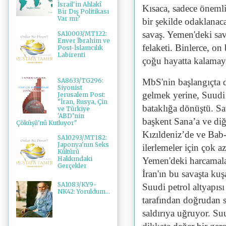
İsrail'in Ahlakî
Kısaca, sadece önemli 
Bir Dış Politikası
Var mı?
bir şekilde odaklana
savaş. Yemen'deki sa
SA10003/MT122:
Enver İbrahim ve
felaketi. Binlerce, o
Post-İslamcılık
Labirenti
çoğu hayatta kalamay
SA8633/TG296:
MbS'nin başlangıçta ded
Siyonist
gelmek yerine, Suudi A
Jerusalem Post:
"İran, Rusya, Çin
bataklığa dönüştü. Sav
ve Türkiye
'ABD’nin
başkent Sana’a ve diğ
Çöküşü'nü Kutluyor"
Kızıldeniz’de ve Bab-
SA10293/MT182:
Japonya'nın Seks
ilerlemeler için çok a
Kültürü
Hakkındaki
Yemen'deki harcamalar
Gerçekler
İran'ın bu savaşta kuş
SA1083/KY9-
Suudi petrol altyapısı
NK42: Yoruldum...
tarafından doğrudan se
saldırıya uğruyor. S