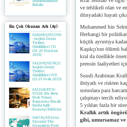
Kral Selman ve oğlu
Müslümanlarla
İttifakı
ve tehlikeli olan ve 
dünyadaki hayati çıkar
Muhammed bin Selman,
En Çok Okunan Ark (Ay)
Herhangi bir politikan
SA10082/SD2700
: Seçkin Deniz
küçük ayrıntıya kada
Twitter
Günlükleri 711
Kaşıkçı'nın ölümü ha
(16-20 Haziran
2021)
kral da özellikle önem
prensin faaliyetleri i
SA12031/SD3822:
Seçkin Deniz
Twitter
Suudi Arabistan Krall
Günlükleri 970
(21-25 Ocak 2025)
ihtiyatlı ve riskten k
sorunlara para harcam
SA3248/KY33-
YO118: Bir New
çalışmayı tercih ed
York Times
Başyazısı Olarak
5 yıldan fazla bir sü
Yurtta Sulh
Konseyi Bildirisi
Krallık artık öngör
SA9714/SD2442:
gibi, umursamaz ve t
Siyonist The
Jerusalem Post: