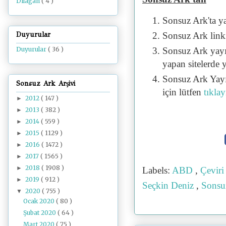
Dilâgâh
( 4 )
Sonsuz Ark'ta y
Sonsuz Ark linki 
Duyurular
Sonsuz Ark yayı
Duyurular
( 36 )
yapan sitelerde 
Sonsuz Ark Yayı
Sonsuz Ark Arşivi
için lütfen
tıklay
2012
( 147 )
►
2013
( 382 )
►
2014
( 559 )
►
2015
( 1129 )
►
2016
( 1472 )
►
2017
( 1565 )
►
2018
( 1908 )
►
Labels:
ABD
,
Çevir
2019
( 912 )
►
Seçkin Deniz
,
Sonsu
2020
( 755 )
▼
Ocak 2020
( 80 )
Şubat 2020
( 64 )
Mart 2020
( 75 )