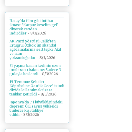
Hatay'da film gibi intihar
iknası: 'Karpuz keselim gel'
diyerek çatıdan
indirdiler
- 8/3/2026
AK Parti Sözcüsü Çelik'ten
Ertuğrul Özkök'ün skandal
açıklamalarına sert tepki: Akıl
ve izan
yoksunluğudur
- 8/3/2026
31 yaşına basan kedinin uzun
ömür sırrı bakın ne: Sadece 3
gıdayla beslendi
- 8/3/2026
15 Temmuz Şehitler
Köprüsü'ne 'Asırlık Gece' isimli
dizide kullanılmak üzere
tanklar getirildi
- 8/3/2026
Japonya'da 7,1 büyüklüğündeki
deprem: Ölü sayısı yükseldi
binlerce kişi tahliye
edildi
- 8/3/2026