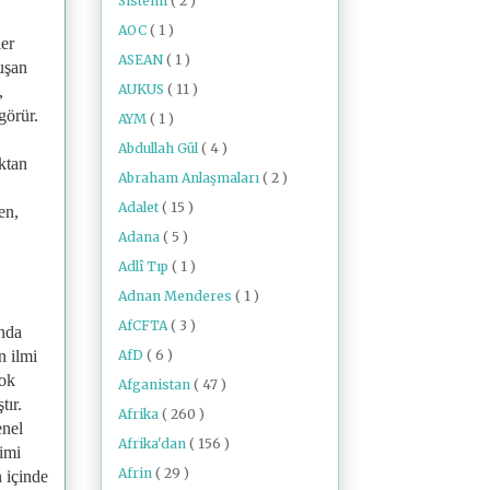
Sistemi
( 2 )
AOC
( 1 )
ler
ASEAN
( 1 )
uşan
AUKUS
( 11 )
,
görür.
AYM
( 1 )
Abdullah Gül
( 4 )
uktan
Abraham Anlaşmaları
( 2 )
Adalet
( 15 )
en,
Adana
( 5 )
Adlî Tıp
( 1 )
Adnan Menderes
( 1 )
AfCFTA
( 3 )
ında
AfD
( 6 )
n ilmi
yok
Afganistan
( 47 )
tır.
Afrika
( 260 )
enel
Afrika'dan
( 156 )
imi
Afrin
( 29 )
n içinde