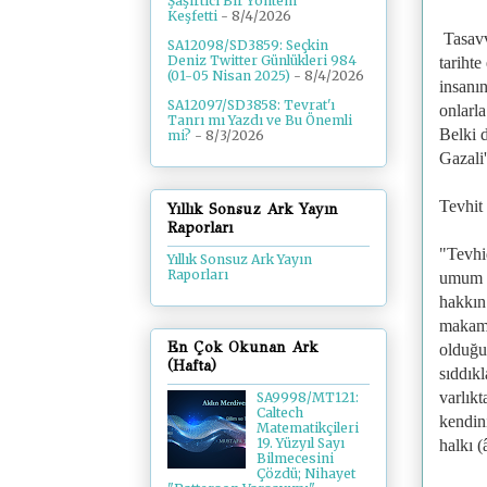
Şaşırtıcı Bir Yöntem
Keşfetti
- 8/4/2026
Tasavv
SA12098/SD3859: Seçkin
Deniz Twitter Günlükleri 984
tarihte
(01-05 Nisan 2025)
- 8/4/2026
insanın
SA12097/SD3858: Tevrat'ı
onlarla
Tanrı mı Yazdı ve Bu Önemli
Belki 
mi?
- 8/3/2026
Gazali'
Tevhit
Yıllık Sonsuz Ark Yayın
Raporları
"Tevhid
Yıllık Sonsuz Ark Yayın
Raporları
umum M
hakkın
makamı
En Çok Okunan Ark
olduğu
(Hafta)
sıddık
varlık
SA9998/MT121:
Caltech
kendin
Matematikçileri
19. Yüzyıl Sayı
halkı (
Bilmecesini
Çözdü; Nihayet