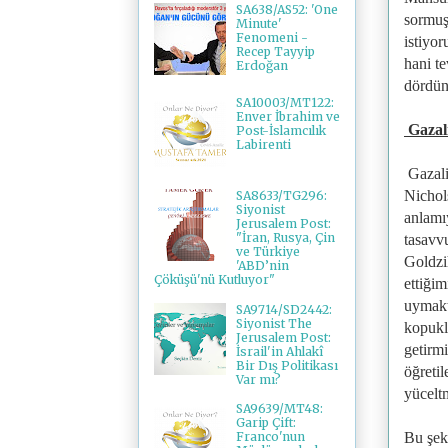
SA638/AS52: 'One
sormuş
Minute'
Fenomeni -
istiyor
Recep Tayyip
hani t
Erdoğan
dördün
SA10003/MT122:
Enver İbrahim ve
Gazali
Post-İslamcılık
Labirenti
Gazali
Nichol
SA8633/TG296:
Siyonist
anlamıy
Jerusalem Post:
"İran, Rusya, Çin
tasavvu
ve Türkiye
Goldzi
'ABD’nin
Çöküşü'nü Kutluyor"
ettiğim
uymakt
SA9714/SD2442:
Siyonist The
kopuklu
Jerusalem Post:
getirmi
İsrail'in Ahlakî
Bir Dış Politikası
öğretil
Var mı?
yüceltm
SA9639/MT48:
Garip Çift:
Bu şek
Franco'nun