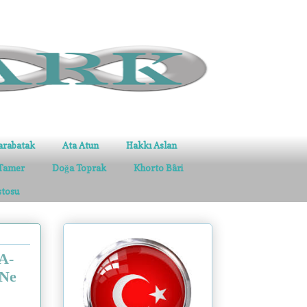
arabatak
Ata Atun
Hakkı Aslan
Tamer
Doğa Toprak
Khorto Bâri
stosu
A-
 Ne