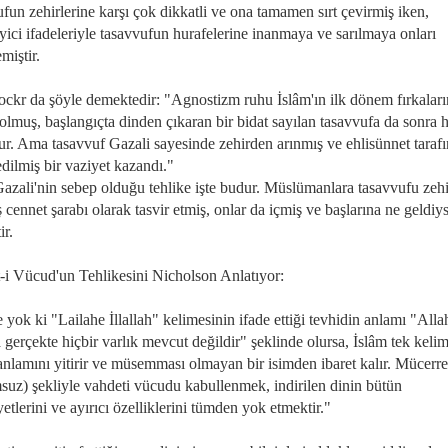
fun zehirlerine karşı çok dikkatli ve ona tamamen sırt çevirmiş iken,
yici ifadeleriyle tasavvufun hurafelerine inanmaya ve sarılmaya onları
miştir.
ockr da şöyle demektedir: "Agnostizm ruhu İslâm'ın ilk dönem fırkalar
olmuş, başlangıçta dinden çıkaran bir bidat sayılan tasavvufa da sonra
ur. Ama tasavvuf Gazali sayesinde zehirden arınmış ve ehlisünnet taraf
dilmiş bir vaziyet kazandı."
Gazali'nin sebep olduğu tehlike işte budur. Müslümanlara tasavvufu zeh
 cennet şarabı olarak tasvir etmiş, onlar da içmiş ve başlarına ne geldiy
ir.
-i Vücud'un Tehlikesini Nicholson Anlatıyor:
yok ki "Lailahe İllallah" kelimesinin ifade ettiği tevhidin anlamı "Alla
 gerçekte hiçbir varlık mevcut değildir" şeklinde olursa, İslâm tek keli
anlamını yitirir ve müsemması olmayan bir isimden ibaret kalır. Mücerre
suz) şekliyle vahdeti vücudu kabullenmek, indirilen dinin bütün
etlerini ve ayırıcı özelliklerini tümden yok etmektir."