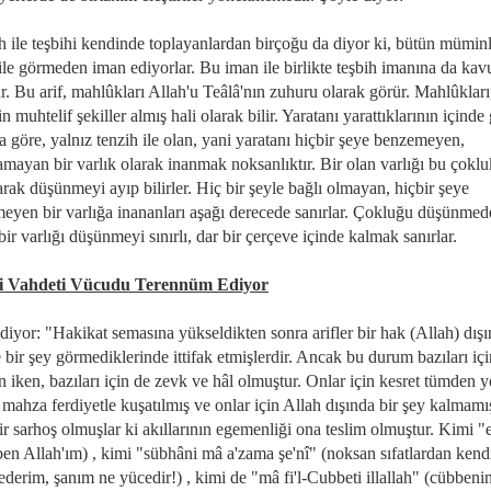
h ile teşbihi kendinde toplayanlardan birçoğu da diyor ki, bütün mümin
 ile görmeden iman ediyorlar. Bu iman ile birlikte teşbih imanına da kav
ur. Bu arif, mahlûkları Allah'u Teâlâ'nın zuhuru olarak görür. Mahlûkları
n muhtelif şekiller almış hali olarak bilir. Yaratanı yarattıklarının içinde 
 göre, yalnız tenzih ile olan, yani yaratanı hiçbir şeye benzemeyen,
amayan bir varlık olarak inanmak noksanlıktır. Bir olan varlığı bu çokl
arak düşünmeyi ayıp bilirler. Hiç bir şeyle bağlı olmayan, hiçbir şeye
eyen bir varlığa inananları aşağı derecede sanırlar. Çokluğu düşünmed
bir varlığı düşünmeyi sınırlı, dar bir çerçeve içinde kalmak sanırlar.
i Vahdeti Vücudu Terennüm Ediyor
diyor: "Hakikat semasına yükseldikten sonra arifler bir hak (Allah) dış
bir şey görmediklerinde ittifak etmişlerdir. Ancak bu durum bazıları içi
an iken, bazıları için de zevk ve hâl olmuştur. Onlar için kesret tümden 
mahza ferdiyetle kuşatılmış ve onlar için Allah dışında bir şey kalmamış
r sarhoş olmuşlar ki akıllarının egemenliği ona teslim olmuştur. Kimi "
ben Allah'ım) , kimi "sübhâni mâ a'zama şe'nî" (noksan sıfatlardan kend
ederim, şanım ne yücedir!) , kimi de "mâ fi'l-Cubbeti illallah" (cübbeni