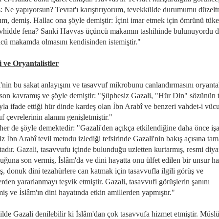
: Ne yapıyorsun? Tevrat'ı karıştırıyorum, tevekkülde durumumu düzel
um, demiş. Hallac ona şöyle demiştir: İçini imar etmek için ömrünü tüket
evhidde fena? Sanki Havvas üçüncü makamın tashihinde bulunuyordu 
cü makamda olmasını kendisinden istemiştir."
 ve Oryantalistler
'nin bu sakat anlayışını ve tasavvuf mikrobunu canlandırmasını oryantal
son kavramış ve şöyle demiştir: "Şüphesiz Gazali, "Hür Din" sözünün
la ifade ettiği hür dinde kardeş olan İbn Arabî ve benzeri vahdet-i vüc
f çevrelerinin alanını genişletmiştir."
her de şöyle demektedir: "Gazali'den açıkça etkilendiğine daha önce işa
iz İbn Arabî tevil metodu izlediği tefsirinde Gazali'nin bakış açısına t
adır. Gazali, tasavvufu içinde bulunduğu uzletten kurtarmış, resmi diya
ğuna son vermiş, İslâm'da ve dini hayatta onu ülfet edilen bir unsur ha
ş, donuk dini tezahürlere can katmak için tasavvufla ilgili görüş ve
erden yararlanmayı teşvik etmiştir. Gazali, tasavvufi görüşlerin şanını
iş ve İslâm'ın dini hayatında etkin amillerden yapmıştır."
ilde Gazali denilebilir ki İslâm'dan çok tasavvufa hizmet etmiştir. Müsl