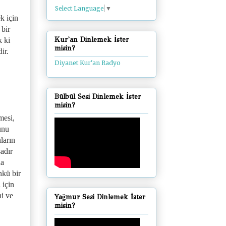
Select Language
▼
k için
 bir
Kur'an Dinlemek İster
k ki
misin?
ir.
Diyanet Kur'an Radyo
Bülbül Sesi Dinlemek İster
misin?
mesi,
unu
ların
adır
da
nkü bir
 için
ni ve
Yağmur Sesi Dinlemek İster
misin?