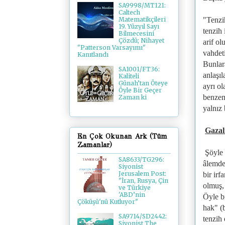
SA9998/MT121:
Caltech
"Tenzi
Matematikçileri
19. Yüzyıl Sayı
tenzih
Bilmecesini
Çözdü; Nihayet
arif ol
"Patterson Varsayımı"
vahdeti
Kanıtlandı
Bunlara
SA1001/FT36:
anlaşıl
Kaliteli
Günah’tan Öteye
ayrı ol
Öyle Bir Geçer
benzem
Zaman ki
yalnız 
Gazal
En Çok Okunan Ark (Tüm
Zamanlar)
Şöyle 
SA8633/TG296:
âlemde 
Siyonist
Jerusalem Post:
bir irf
"İran, Rusya, Çin
olmuş, 
ve Türkiye
'ABD’nin
Öyle bi
Çöküşü'nü Kutluyor"
hak" (
SA9714/SD2442:
tenzih 
Siyonist The