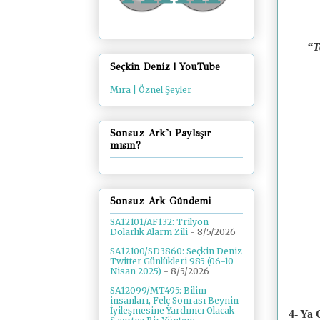
“T
Seçkin Deniz | YouTube
Mıra | Öznel Şeyler
Sonsuz Ark'ı Paylaşır
mısın?
Sonsuz Ark Gündemi
SA12101/AF132: Trilyon
Dolarlık Alarm Zili
- 8/5/2026
SA12100/SD3860: Seçkin Deniz
Twitter Günlükleri 985 (06-10
Nisan 2025)
- 8/5/2026
SA12099/MT495: Bilim
insanları, Felç Sonrası Beynin
İyileşmesine Yardımcı Olacak
4- Ya 