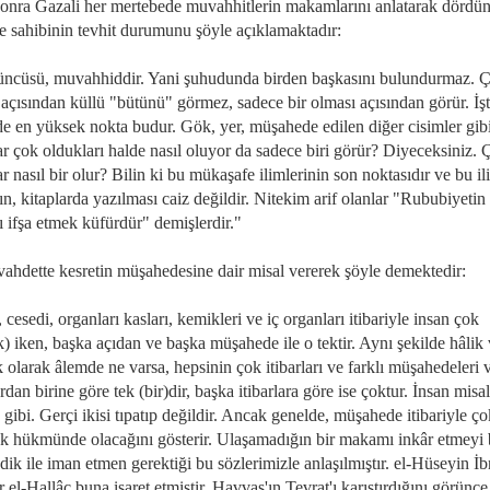
onra Gazali her mertebede muvahhitlerin makamlarını anlatarak dördü
e sahibinin tevhit durumunu şöyle açıklamaktadır:
ncüsü, muvahhiddir. Yani şuhudunda birden başkasını bulundurmaz. 
 açısından küllü "bütünü" görmez, sadece bir olması açısından görür. İş
de en yüksek nokta budur. Gök, yer, müşahede edilen diğer cisimler gib
ar çok oldukları halde nasıl oluyor da sadece biri görür? Diyeceksiniz.
ar nasıl bir olur? Bilin ki bu mükaşafe ilimlerinin son noktasıdır ve bu il
nın, kitaplarda yazılması caiz değildir. Nitekim arif olanlar "Rububiyetin
nı ifşa etmek küfürdür" demişlerdir."
vahdette kesretin müşahedesine dair misal vererek şöyle demektedir:
cesedi, organları kasları, kemikleri ve iç organları itibariyle insan çok
) iken, başka açıdan ve başka müşahede ile o tektir. Aynı şekilde hâlik
olarak âlemde ne varsa, hepsinin çok itibarları ve farklı müşahedeleri v
ardan birine göre tek (bir)dir, başka itibarlara göre ise çoktur. İnsan misa
gibi. Gerçi ikisi tıpatıp değildir. Ancak genelde, müşahede itibariyle ç
tek hükmünde olacağını gösterir. Ulaşamadığın bir makamı inkâr etmeyi 
dik ile iman etmen gerektiği bu sözlerimizle anlaşılmıştır. el-Hüseyin İb
el-Hallâc buna işaret etmiştir. Havvas'ın Tevrat'ı karıştırdığını görünce