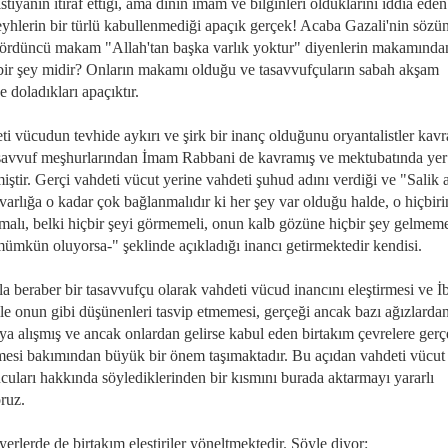
stiyanın itiraf ettiği, ama dinin imam ve bilginleri olduklarını iddia eden
şeyhlerin bir türlü kabullenmediği apaçık gerçek! Acaba Gazali'nin sözü
 dördüncü makam "Allah'tan başka varlık yoktur" diyenlerin makamında
bir şey midir? Onların makamı olduğu ve tasavvufçuların sabah akşam
ne doladıkları apaçıktır.
i vücudun tevhide aykırı ve şirk bir inanç olduğunu oryantalistler kavr
asavvuf meşhurlarından İmam Rabbani de kavramış ve mektubatında yer
miştir. Gerçi vahdeti vücut yerine vahdeti şuhud adını verdiği ve "Salik 
varlığa o kadar çok bağlanmalıdır ki her şey var olduğu halde, o hiçbiri
alı, belki hiçbir şeyi görmemeli, onun kalb gözüne hiçbir şey gelmemel
mümkün oluyorsa-" şeklinde açıkladığı inancı getirmektedir kendisi.
a beraber bir tasavvufçu olarak vahdeti vücud inancını eleştirmesi ve İ
ile onun gibi düşünenleri tasvip etmemesi, gerçeği ancak bazı ağızlarda
a alışmış ve ancak onlardan gelirse kabul eden birtakım çevrelere gerç
mesi bakımından büyük bir önem taşımaktadır. Bu açıdan vahdeti vücut
cuları hakkında söylediklerinden bir kısmını burada aktarmayı yararlı
ruz.
erlerde de birtakım eleştiriler yöneltmektedir. Şöyle diyor: