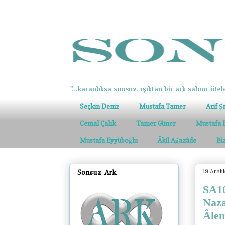
"...karanlıksa sonsuz, ışıktan bir ark salınır ötel
Seçkin Deniz
Mustafa Tamer
Arif Ş
Cemal Çalık
Tamer Güner
Mustafa 
Mustafa Eyyüboğlu
Âkil Ağazâde
Bi
19 Aral
Sonsuz Ark
SA10
Naza
Âlem