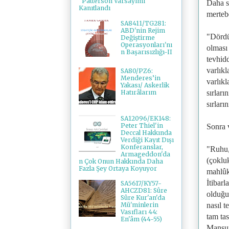
"Patterson Varsayımı"
Daha s
Kanıtlandı
merteb
SA8411/TG281:
ABD'nin Rejim
"Dördü
Değiştirme
Operasyonları'nı
olması
n Başarısızlığı-II
tevhid
varlıkl
SA80/PZ6:
Menderes’in
varlıkl
Yakası/ Askerlik
Hatırâlarım
sırları
sırları
SA12096/EK148:
Peter Thiel'in
Sonra 
Deccal Hakkında
Verdiği Kayıt Dışı
Konferanslar,
"Ruhu, 
Armageddon'da
(çokluk
n Çok Onun Hakkında Daha
Fazla Şey Ortaya Koyuyor
mahlûk 
İtibarl
SA5617/KY57-
AHCZD81: Sûre
olduğu 
Sûre Kur'an'da
nasıl 
Mü'minlerin
Vasıfları 44:
tam tas
En'âm (44-55)
Mansur 