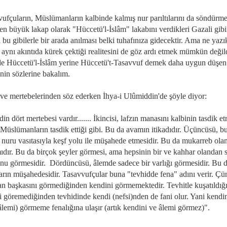
ufçuların, Müslümanların kalbinde kalmış nur parıltılarını da söndürme
 en büyük lakap olarak "Hüccetü'l-İslâm" lakabını verdikleri Gazali gibi
 bu gibilerle bir arada anılması belki tuhafınıza gidecektir. Ama ne yazı
 aynı akıntıda kürek çektiği realitesini de göz ardı etmek mümkün değild
de Hüccetü'l-İslâm yerine Hüccetü't-Tasavvuf demek daha uygun düşen
nin sözlerine bakalım.
 ve mertebelerinden söz ederken İhya-i Ulûmiddin'de şöyle diyor:
in dört mertebesi vardır....... İkincisi, lafzın manasını kalbinin tasdik et
üslümanların tasdik ettiği gibi. Bu da avamın itikadıdır. Üçüncüsü, b
 nuru vasıtasıyla keşf yolu ile müşahede etmesidir. Bu da mukarreb olan
dır. Bu da birçok şeyler görmesi, ama hepsinin bir ve kahhar olandan s
nu görmesidir. Dördüncüsü, âlemde sadece bir varlığı görmesidir. Bu 
ların müşahedesidir. Tasavvufçular buna "tevhidde fena" adını verir. Çü
tan başkasını görmediğinden kendini görmemektedir. Tevhitle kuşatıldığı
i göremediğinden tevhidinde kendi (nefsi)nden de fani olur. Yani kendi
âlemi) görmeme fenalığına ulaşır (artık kendini ve âlemi görmez)".