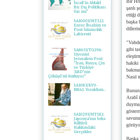
Bir Hri
İsrail'in Ahlakî
Bir Dış Politikası
şanlı 
Var mı?
ettiği
SA10003/MT122:
başka 
Enver İbrahim ve
dilleri
Post-İslamcılık
Labirenti
"Vahdet
gibi t
SA8633/TG296:
Siyonist
eleştir
Jerusalem Post:
hakiki 
"İran, Rusya, Çin
ve Türkiye
bakmam
'ABD’nin
Çöküşü'nü Kutluyor"
Nasıl 
SA1083/KY9-
NK42: Yoruldum...
Bununl
Arabî 
duymay
göster
SA10293/MT182:
savunu
Japonya'nın Seks
Kültürü
görüyo
Hakkındaki
Gerçekler
Başka y