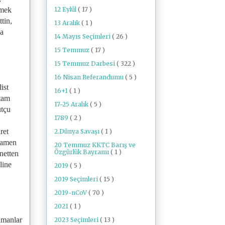
12 Eylül
( 17 )
tmek
tin,
13 Aralık
( 1 )
da
14 Mayıs Seçimleri
( 26 )
15 Temmuz
( 17 )
15 Temmuz Darbesi
( 322 )
16 Nisan Referandumu
( 5 )
ist
16+1
( 1 )
 tam
17-25 Aralık
( 5 )
utçu
1789
( 2 )
ret
2.Dünya Savaşı
( 1 )
amamen
20 Temmuz KKTC Barış ve
Özgürlük Bayramı
( 1 )
netten
line
2019
( 5 )
2019 Seçimleri
( 15 )
2019-nCoV
( 70 )
2021
( 1 )
ümanlar
2023 Seçimleri
( 13 )