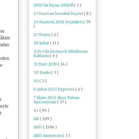
2030'da İsyan-SMEIR
( 3 )
23 Haziran İstanbul Seçimi
( 8 )
24 Haziran 2018 Seçimleri
( 79
)
ına
27 Mayıs
( 2 )
 hâkim
28 Şubat
( 11 )
ından
3/15-Christchurch Müslüman
Katliamı
( 9 )
irden
31 Mart 2019
( 34 )
se
3D Baskı
( 3 )
5G
( 2 )
6 Şubat 2023 Depremi
( 4 )
7 Ekim 2023 Aksa Tufanı
h
Operasyonu
( 37 )
meyle
A.I
( 94 )
t
AB
( 209 )
ABD
( 1596 )
ABD Anayasası
( 3 )