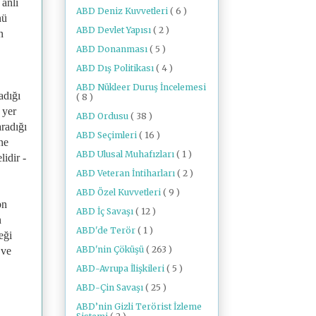
 anlı
ABD Deniz Kuvvetleri
( 6 )
nü
ABD Devlet Yapısı
( 2 )
n
ABD Donanması
( 5 )
ABD Dış Politikası
( 4 )
ABD Nükleer Duruş İncelemesi
adığı
( 8 )
 yer
ABD Ordusu
( 38 )
aradığı
ABD Seçimleri
( 16 )
ne
ABD Ulusal Muhafızları
( 1 )
idir -
ABD Veteran İntiharları
( 2 )
ABD Özel Kuvvetleri
( 9 )
bn
ABD İç Savaşı
( 12 )
n
ABD'de Terör
( 1 )
eği
ABD'nin Çöküşü
( 263 )
 ve
ABD-Avrupa İlişkileri
( 5 )
ABD-Çin Savaşı
( 25 )
ABD’nin Gizli Terörist İzleme