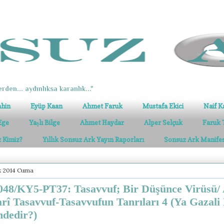
erden... aydınlıksa karanlık..."
ahin
Eyüp Kaan
Ahmet Faruk
Mustafa Ekici
Naif K
Ege
Yaşlı Bilge
Ahmet Haydar
Alper Selçuk
Faruk 
z Kimiz?
Yıllık Sonsuz Ark Yayın Raporları
Sonsuz Ark Manife
ık 2014 Cuma
48/KY5-PT37: Tasavvuf; Bir Düşünce Virüsü/ 
rî Tasavvuf-Tasavvufun Tanrıları 4 (Ya Gazali
dedir?)