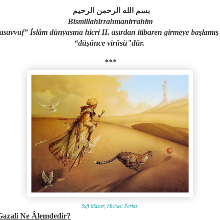
بسم الله الرحمن الرحيم
Bismillahirrahmanirrahim
asavvuf” İslâm dünyasına hicri II. asırdan itibaren girmeye başlamış 
“düşünce virüsü"dür.
***
Sufi Master, Michael Parkes
Gazali Ne Âlemdedir?