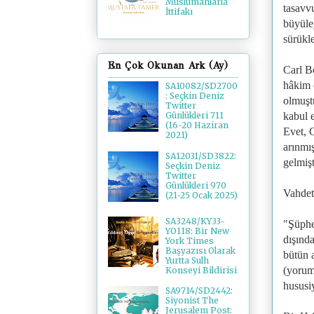
Müslümanlarla
tasavvu
İttifakı
büyüle
sürükle
En Çok Okunan Ark (Ay)
Carl B
hâkim 
SA10082/SD2700
: Seçkin Deniz
olmuşt
Twitter
kabul e
Günlükleri 711
(16-20 Haziran
Evet, 
2021)
arınmış
SA12031/SD3822:
gelmişt
Seçkin Deniz
Twitter
Günlükleri 970
Vahdet
(21-25 Ocak 2025)
SA3248/KY33-
"Şüphe 
YO118: Bir New
dışında
York Times
Başyazısı Olarak
bütün 
Yurtta Sulh
(yorum
Konseyi Bildirisi
hususiy
SA9714/SD2442:
Siyonist The
Jerusalem Post: