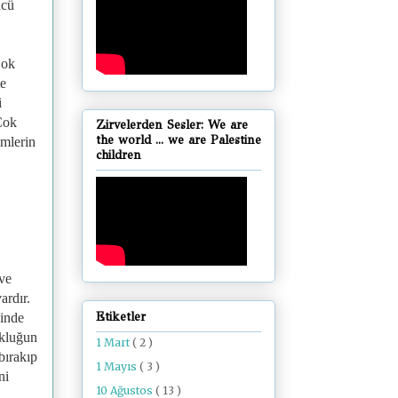
ncü
Çok
te
i
 Çok
Zirvelerden Sesler: We are
the world ... we are Palestine
imlerin
children
 ve
ardır.
Etiketler
linde
okluğun
1 Mart
( 2 )
bırakıp
1 Mayıs
( 3 )
ni
10 Ağustos
( 13 )
,