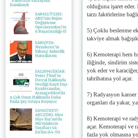
"Patterson Varsayımı"
Kanıtlandı
olduğuna işaret eder.
tarzı faktörlerine bağlı
SA8411/TG281:
ABD'nin Rejim
Değiştirme
Operasyonları'nı
5) Çoklu beslenme eks
n Başarısızlığı-II
takviye almak bağışıkl
SA80/PZ6:
Menderes’in
Yakası/ Askerlik
6) Kemoterapi hem hı
Hatırâlarım
iliğinde, sindirim sis
yok eder ve karaciğer,
SA12096/EK148:
Peter Thiel'in
tahribatına yol açar.
Deccal Hakkında
Verdiği Kayıt Dışı
Konferanslar,
Armageddon'da
7) Radyasyon kanser h
n Çok Onun Hakkında Daha
Fazla Şey Ortaya Koyuyor
organları da yakar, yar
SA5617/KY57-
AHCZD81: Sûre
8) Kemoterapi ve rad
Sûre Kur'an'da
Mü'minlerin
açar. Kemoterapi ve 
Vasıfları 44:
En'âm (44-55)
fazla yok olmasına y