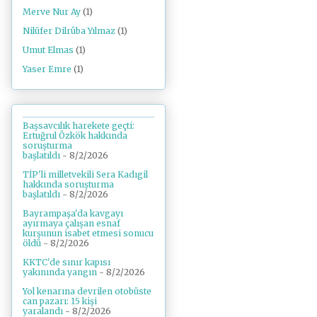
Merve Nur Ay
(1)
Nilüfer Dilrûba Yılmaz
(1)
Umut Elmas
(1)
Yaser Emre
(1)
Başsavcılık harekete geçti:
Ertuğrul Özkök hakkında
soruşturma
başlatıldı
- 8/2/2026
TİP'li milletvekili Sera Kadıgil
hakkında soruşturma
başlatıldı
- 8/2/2026
Bayrampaşa'da kavgayı
ayırmaya çalışan esnaf
kurşunun isabet etmesi sonucu
öldü
- 8/2/2026
KKTC'de sınır kapısı
yakınında yangın
- 8/2/2026
Yol kenarına devrilen otobüste
can pazarı: 15 kişi
yaralandı
- 8/2/2026