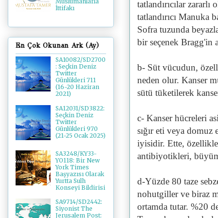
Müslümanlarla
tatlandırıcılar zararlı
İttifakı
tatlandırıcı Manuka ba
Sofra tuzunda beyazla
bir seçenek Bragg'in
En Çok Okunan Ark (Ay)
SA10082/SD2700
b- Süt vücudun, özell
: Seçkin Deniz
Twitter
neden olur. Kanser mu
Günlükleri 711
(16-20 Haziran
sütü tüketilerek kanser
2021)
SA12031/SD3822:
Seçkin Deniz
c- Kanser hücreleri asi
Twitter
Günlükleri 970
sığır eti veya domuz e
(21-25 Ocak 2025)
iyisidir. Ette, özellik
SA3248/KY33-
antibiyotikleri, büyü
YO118: Bir New
York Times
Başyazısı Olarak
d-Yüzde 80 taze sebze
Yurtta Sulh
Konseyi Bildirisi
nohutgiller ve biraz 
SA9714/SD2442:
ortamda tutar. %20 de 
Siyonist The
Jerusalem Post: