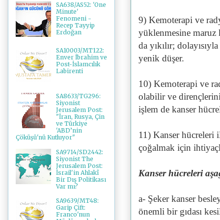
SA638/AS52: 'One
Minute'
9) Kemoterapi ve rad
Fenomeni -
Recep Tayyip
yüklenmesine maruz ka
Erdoğan
da yıkılır; dolayısıyl
SA10003/MT122:
yenik düşer.
Enver İbrahim ve
Post-İslamcılık
Labirenti
10) Kemoterapi ve ra
olabilir ve dirençlerin
SA8633/TG296:
Siyonist
işlem de kanser hücrel
Jerusalem Post:
"İran, Rusya, Çin
ve Türkiye
'ABD’nin
11) Kanser hücreleri i
Çöküşü'nü Kutluyor"
çoğalmak için ihtiyaç
SA9714/SD2442:
Siyonist The
Jerusalem Post:
Kanser hücreleri aşağ
İsrail'in Ahlakî
Bir Dış Politikası
Var mı?
a- Şeker kanser besley
SA9639/MT48:
Garip Çift:
önemli bir gıdası kes
Franco'nun