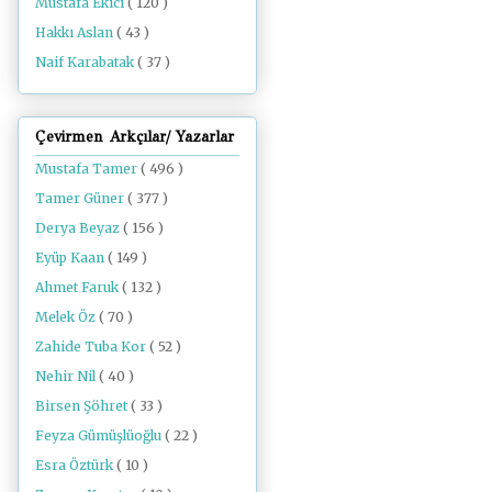
Mustafa Ekici
( 120 )
Hakkı Aslan
( 43 )
Naif Karabatak
( 37 )
Çevirmen Arkçılar/ Yazarlar
Mustafa Tamer
( 496 )
Tamer Güner
( 377 )
Derya Beyaz
( 156 )
Eyüp Kaan
( 149 )
Ahmet Faruk
( 132 )
Melek Öz
( 70 )
Zahide Tuba Kor
( 52 )
Nehir Nil
( 40 )
Birsen Şöhret
( 33 )
Feyza Gümüşlüoğlu
( 22 )
Esra Öztürk
( 10 )