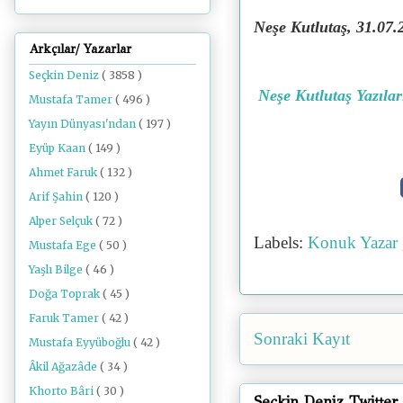
Neşe Kutlutaş, 31.07
Arkçılar/ Yazarlar
Seçkin Deniz
( 3858 )
Neşe Kutlutaş Yazılar
Mustafa Tamer
( 496 )
Yayın Dünyası'ndan
( 197 )
Eyüp Kaan
( 149 )
Ahmet Faruk
( 132 )
Arif Şahin
( 120 )
Alper Selçuk
( 72 )
Labels:
Konuk Yazar
Mustafa Ege
( 50 )
Yaşlı Bilge
( 46 )
Doğa Toprak
( 45 )
Faruk Tamer
( 42 )
Sonraki Kayıt
Mustafa Eyyüboğlu
( 42 )
Âkil Ağazâde
( 34 )
Khorto Bâri
( 30 )
Seçkin Deniz Twitter