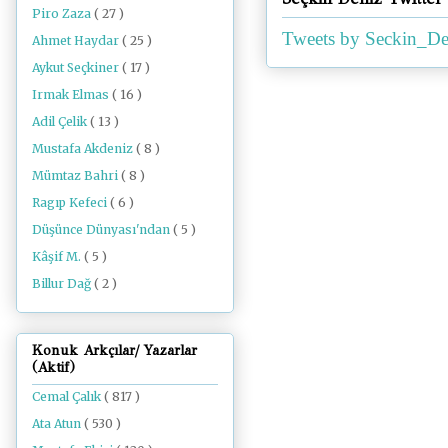
Piro Zaza
( 27 )
Tweets by Seckin_De
Ahmet Haydar
( 25 )
Aykut Seçkiner
( 17 )
Irmak Elmas
( 16 )
Adil Çelik
( 13 )
Mustafa Akdeniz
( 8 )
Mümtaz Bahri
( 8 )
Ragıp Kefeci
( 6 )
Düşünce Dünyası'ndan
( 5 )
Kâşif M.
( 5 )
Billur Dağ
( 2 )
Konuk Arkçılar/ Yazarlar
(Aktif)
Cemal Çalık
( 817 )
Ata Atun
( 530 )