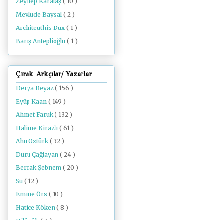
Zeynep Karataş
( 10 )
Mevlude Baysal
( 2 )
Architeuthis Dux
( 1 )
Barış Anteplioğlu
( 1 )
Çırak Arkçılar/ Yazarlar
Derya Beyaz
( 156 )
Eyüp Kaan
( 149 )
Ahmet Faruk
( 132 )
Halime Kirazlı
( 61 )
Ahu Öztürk
( 32 )
Duru Çağlayan
( 24 )
Berrak Şebnem
( 20 )
Su
( 12 )
Emine Örs
( 10 )
Hatice Köken
( 8 )