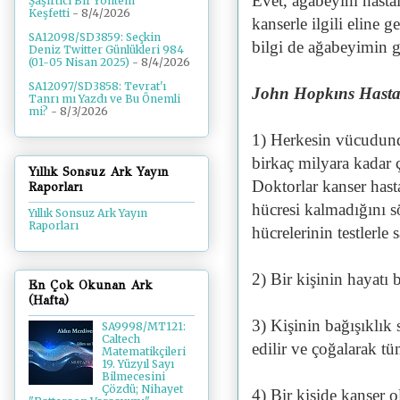
Evet, ağabeyim hastal
Şaşırtıcı Bir Yöntem
Keşfetti
- 8/4/2026
kanserle ilgili eline 
SA12098/SD3859: Seçkin
bilgi de ağabeyimin g
Deniz Twitter Günlükleri 984
(01-05 Nisan 2025)
- 8/4/2026
SA12097/SD3858: Tevrat'ı
John Hopkıns Hasta
Tanrı mı Yazdı ve Bu Önemli
mi?
- 8/3/2026
1) Herkesin vücudunda
birkaç milyara kadar 
Yıllık Sonsuz Ark Yayın
Doktorlar kanser hast
Raporları
hücresi kalmadığını s
Yıllık Sonsuz Ark Yayın
Raporları
hücrelerinin testlerl
2) Bir kişinin hayatı 
En Çok Okunan Ark
(Hafta)
3) Kişinin bağışıklık
SA9998/MT121:
Caltech
edilir ve çoğalarak t
Matematikçileri
19. Yüzyıl Sayı
Bilmecesini
Çözdü; Nihayet
4) Bir kişide kanser 