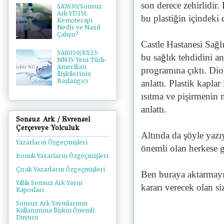
son derece zehirlidir
SA7630/Sonsuz
Ark-YD151:
bu plastiğin içindeki
Kemoterapi
Nedir ve Nasıl
Çalışır?
Castle Hastanesi Sağl
SA8059/KY23-
bu sağlık tehdidini an
NN35: Yeni Türk-
Amerikan
programına çıktı. Dio
İlişkilerinin
Başlangıcı
anlattı. Plastik kapl
ısıtma ve pişirmenin 
anlattı.
Sonsuz Ark / Evrensel
Çerçeveye Yolculuk
Altında da şöyle yazı
Yazarların Özgeçmişleri
önemli olan herkese 
Konuk Yazarların Özgeçmişleri
Çırak Yazarların Özgeçmişleri
Ben buraya aktarmayı
Yıllık Sonsuz Ark Yayın
kararı verecek olan siz
Raporları
Sonsuz Ark Yayınlarının
Kullanımına İlişkin Önemli
Duyuru