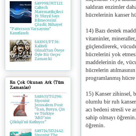
SA9998/MT121:
saldıran enzimler da
Caltech
Matematikçileri
hücrelerinin kanser hü
19. Yüzyıl Sayı
Bilmecesini
Çözdü; Nihayet
"Patterson Varsayımı"
14) Bazı destek maddel
Kanıtlandı
vitaminler, mineraller,
SA1001/FT36:
güçlendirerek, vücud
Kaliteli
Günah’tan Öteye
hücrelerini yok etmes
Öyle Bir Geçer
Zaman ki
maddelerinin de, vüc
hücrelerin atılmasını
programlanmış hücre 
En Çok Okunan Ark (Tüm
Zamanlar)
15) Kanser zihinsel, b
SA8633/TG296:
olumlu bir ruh kanser
Siyonist
Jerusalem Post:
acı bedeni stresli ve 
"İran, Rusya, Çin
ve Türkiye
sahip olmayı öğrenin.
'ABD’nin
Çöküşü'nü Kutluyor"
öğrenin.
SA9714/SD2442:
Siyonist The