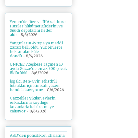
Yemen'de füze ve İHA saldırısı:
Husiler hükümet güçlerini ve
Suudi depolarını hedef
aldı
- 8/6/2026
Yangınların Avrupa'ya maddi
zararı belli oldu: Yüz binlerce
hektar alan küle
döndü
- 8/6/2026
UNICEF: Ateşkese rağmen 10
ayda Gazze'de en az 300 çocuk
öldürüldü
- 8/6/2026
İşgalci Ben-Gvir: Filistinli
tutsaklar için timsah yüzen
hendek kazıyoruz
- 8/6/2026
Gazzeliler yıkılan evlerin
enkazlarına koyduğu
kovanlarla bal üretmeye
çalışıyor
- 8/6/2026
ABD'den polisilikon ithalatına