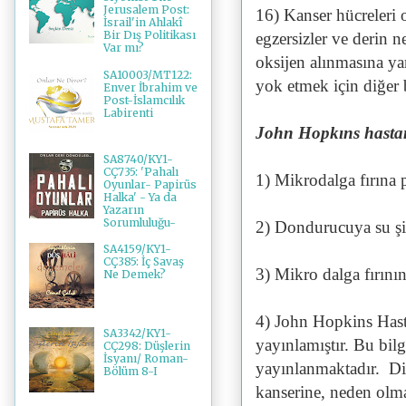
Jerusalem Post:
16) Kanser hücreleri 
İsrail'in Ahlakî
Bir Dış Politikası
egzersizler ve derin 
Var mı?
oksijen alınmasına yar
SA10003/MT122:
yok etmek için diğer 
Enver İbrahim ve
Post-İslamcılık
Labirenti
John Hopkıns hastan
SA8740/KY1-
CÇ735: 'Pahalı
1) Mikrodalga fırına 
Oyunlar- Papirüs
Halka' - Ya da
Yazarın
Sorumluluğu-
2) Dondurucuya su şi
SA4159/KY1-
CÇ385: İç Savaş
3) Mikro dalga fırını
Ne Demek?
4) John Hopkins Hast
SA3342/KY1-
yayınlamıştır. Bu bil
CÇ298: Düşlerin
İsyanı/ Roman-
yayınlanmaktadır. Dio
Bölüm 8-I
kanserine, neden olm