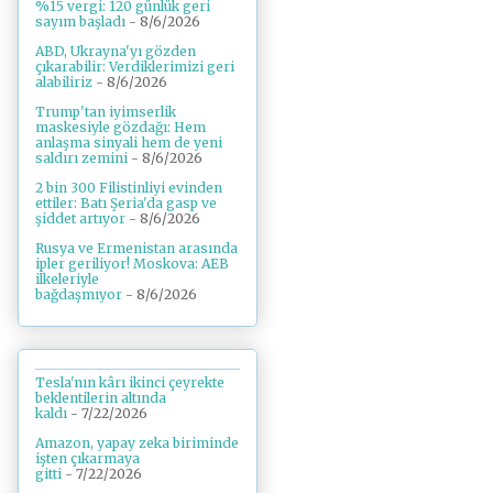
%15 vergi: 120 günlük geri
sayım başladı
- 8/6/2026
ABD, Ukrayna'yı gözden
çıkarabilir: Verdiklerimizi geri
alabiliriz
- 8/6/2026
Trump'tan iyimserlik
maskesiyle gözdağı: Hem
anlaşma sinyali hem de yeni
saldırı zemini
- 8/6/2026
2 bin 300 Filistinliyi evinden
ettiler: Batı Şeria'da gasp ve
şiddet artıyor
- 8/6/2026
Rusya ve Ermenistan arasında
ipler geriliyor! Moskova: AEB
ilkeleriyle
bağdaşmıyor
- 8/6/2026
Tesla'nın kârı ikinci çeyrekte
beklentilerin altında
kaldı
- 7/22/2026
Amazon, yapay zeka biriminde
işten çıkarmaya
gitti
- 7/22/2026