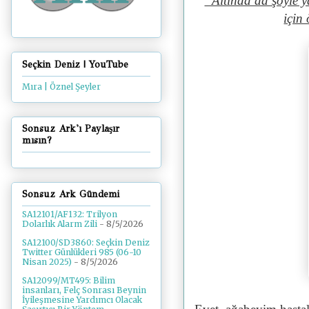
“Altında da şöyle y
için
Seçkin Deniz | YouTube
Mıra | Öznel Şeyler
Sonsuz Ark'ı Paylaşır
mısın?
Sonsuz Ark Gündemi
SA12101/AF132: Trilyon
Dolarlık Alarm Zili
- 8/5/2026
SA12100/SD3860: Seçkin Deniz
Twitter Günlükleri 985 (06-10
Nisan 2025)
- 8/5/2026
SA12099/MT495: Bilim
insanları, Felç Sonrası Beynin
İyileşmesine Yardımcı Olacak