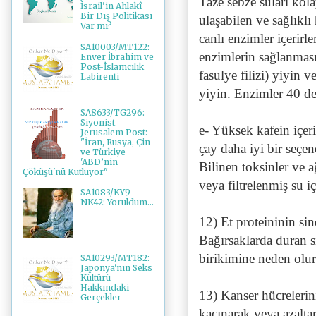
Taze sebze suları kol
İsrail'in Ahlakî
Bir Dış Politikası
ulaşabilen ve sağlıklı
Var mı?
canlı enzimler içerirle
SA10003/MT122:
enzimlerin sağlanması
Enver İbrahim ve
Post-İslamcılık
fasulye filizi) yiyin
Labirenti
yiyin. Enzimler 40 de
SA8633/TG296:
Siyonist
e- Yüksek kafein içer
Jerusalem Post:
"İran, Rusya, Çin
çay daha iyi bir seçen
ve Türkiye
'ABD’nin
Bilinen toksinler ve a
Çöküşü'nü Kutluyor"
veya filtrelenmiş su iç
SA1083/KY9-
NK42: Yoruldum...
12) Et proteininin sin
Bağırsaklarda duran s
birikimine neden olur
SA10293/MT182:
Japonya'nın Seks
Kültürü
Hakkındaki
13) Kanser hücrelerini
Gerçekler
kaçınarak veya azaltar