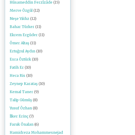
Hüsameddin Ferzîzâde
(15)
Merve Özgül
(12)
Neşe Yıldız
(12)
Bahar Türker
(11)
Ekrem Ergüder
(11)
Ömer Altaş
(11)
Ertuğrul Aydın
(10)
Esra Öztürk
(10)
Fatih Er
(10)
Heca Ris
(10)
Zeynep Karataş
(10)
Kemal Taner
(9)
Talip Gümüş
(8)
Yusuf Özhan
(8)
İlker Erinç
(7)
Faruk Önalan
(6)
Hamidreza Mohammesnejad