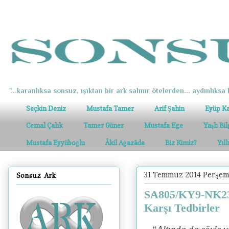
"...karanlıksa sonsuz, ışıktan bir ark salınır ötelerden... aydınlıksa k
Seçkin Deniz
Mustafa Tamer
Arif Şahin
Eyüp K
Cemal Çalık
Tamer Güner
Mustafa Ege
Yaşlı Bi
Mustafa Eyyüboğlu
Âkil Ağazâde
Biz Kimiz?
Yıl
31 Temmuz 2014 Perşe
Sonsuz Ark
SA805/KY9-NK23
Karşı Tedbirler