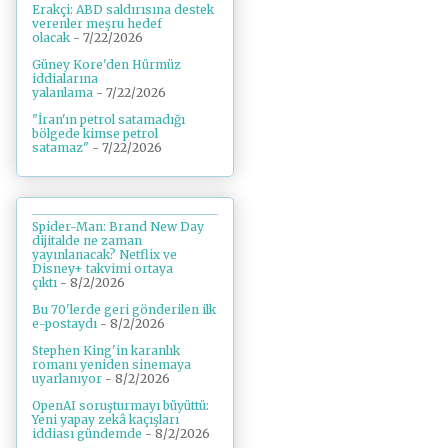
Erakçi: ABD saldırısına destek
verenler meşru hedef
olacak
- 7/22/2026
Güney Kore'den Hürmüz
iddialarına
yalanlama
- 7/22/2026
"İran'ın petrol satamadığı
bölgede kimse petrol
satamaz"
- 7/22/2026
Spider-Man: Brand New Day
dijitalde ne zaman
yayınlanacak? Netflix ve
Disney+ takvimi ortaya
çıktı
- 8/2/2026
Bu 70'lerde geri gönderilen ilk
e-postaydı
- 8/2/2026
Stephen King'in karanlık
romanı yeniden sinemaya
uyarlanıyor
- 8/2/2026
OpenAI soruşturmayı büyüttü:
Yeni yapay zekâ kaçışları
iddiası gündemde
- 8/2/2026