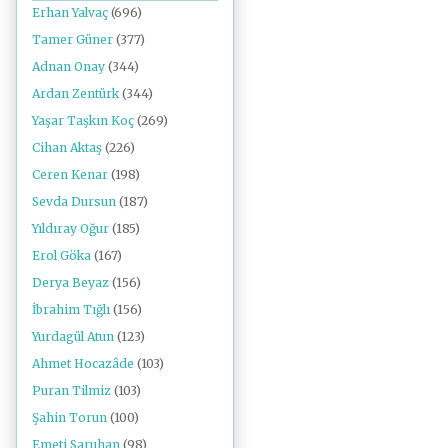
Erhan Yalvaç
(696)
Tamer Güner
(377)
Adnan Onay
(344)
Ardan Zentürk
(344)
Yaşar Taşkın Koç
(269)
Cihan Aktaş
(226)
Ceren Kenar
(198)
Sevda Dursun
(187)
Yıldıray Oğur
(185)
Erol Göka
(167)
Derya Beyaz
(156)
İbrahim Tığlı
(156)
Yurdagül Atun
(123)
Ahmet Hocazâde
(103)
Puran Tilmiz
(103)
Şahin Torun
(100)
Emeti Saruhan
(98)