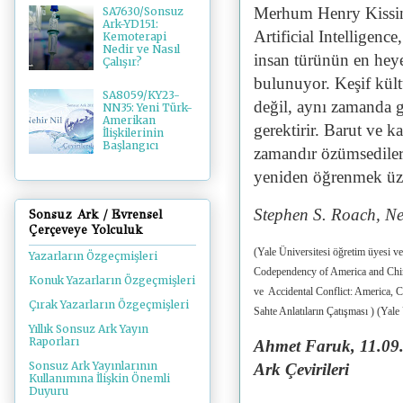
Merhum Henry Kissing
SA7630/Sonsuz
Ark-YD151:
Artificial Intelligenc
Kemoterapi
Nedir ve Nasıl
insan türünün en heye
Çalışır?
bulunuyor. Keşif kült
SA8059/KY23-
değil, aynı zamanda g
NN35: Yeni Türk-
Amerikan
gerektirir. Barut ve k
İlişkilerinin
Başlangıcı
zamandır özümsediler
yeniden öğrenmek üzer
Stephen S. Roach, 
Sonsuz Ark / Evrensel
Çerçeveye Yolculuk
(Yale Üniversitesi öğretim üyesi 
Yazarların Özgeçmişleri
Codependency of America and China
Konuk Yazarların Özgeçmişleri
ve Accidental Conflict: America, C
Çırak Yazarların Özgeçmişleri
Sahte Anlatıların Çatışması ) (Yale 
Yıllık Sonsuz Ark Yayın
Raporları
Ahmet Faruk, 11.09.
Sonsuz Ark Yayınlarının
Ark Çevirileri
Kullanımına İlişkin Önemli
Duyuru