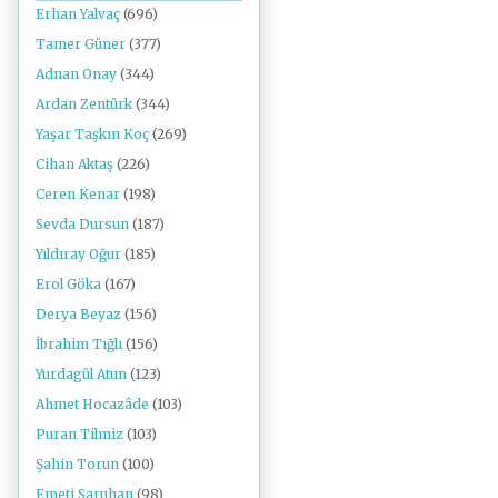
Erhan Yalvaç
(696)
Tamer Güner
(377)
Adnan Onay
(344)
Ardan Zentürk
(344)
Yaşar Taşkın Koç
(269)
Cihan Aktaş
(226)
Ceren Kenar
(198)
Sevda Dursun
(187)
Yıldıray Oğur
(185)
Erol Göka
(167)
Derya Beyaz
(156)
İbrahim Tığlı
(156)
Yurdagül Atun
(123)
Ahmet Hocazâde
(103)
Puran Tilmiz
(103)
Şahin Torun
(100)
Emeti Saruhan
(98)