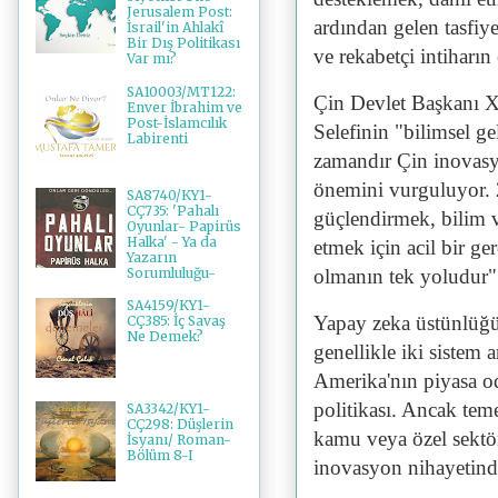
Jerusalem Post:
ardından gelen tasfiy
İsrail'in Ahlakî
Bir Dış Politikası
ve rekabetçi intiharın
Var mı?
SA10003/MT122:
Çin Devlet Başkanı Xi
Enver İbrahim ve
Post-İslamcılık
Selefinin "bilimsel g
Labirenti
zamandır Çin inovasy
önemini vurguluyor. 2
SA8740/KY1-
CÇ735: 'Pahalı
güçlendirmek, bilim v
Oyunlar- Papirüs
Halka' - Ya da
etmek için acil bir ge
Yazarın
Sorumluluğu-
olmanın tek yoludur"
SA4159/KY1-
Yapay zeka üstünlüğü
CÇ385: İç Savaş
Ne Demek?
genellikle iki sistem 
Amerika'nın piyasa od
politikası. Ancak tem
SA3342/KY1-
CÇ298: Düşlerin
kamu veya özel sektör
İsyanı/ Roman-
Bölüm 8-I
inovasyon nihayetinde