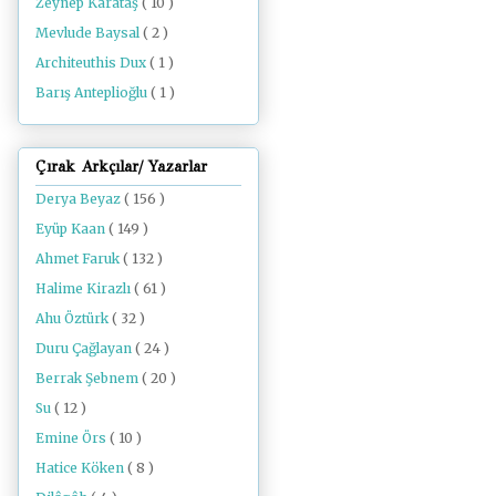
Zeynep Karataş
( 10 )
Mevlude Baysal
( 2 )
Architeuthis Dux
( 1 )
Barış Anteplioğlu
( 1 )
Çırak Arkçılar/ Yazarlar
Derya Beyaz
( 156 )
Eyüp Kaan
( 149 )
Ahmet Faruk
( 132 )
Halime Kirazlı
( 61 )
Ahu Öztürk
( 32 )
Duru Çağlayan
( 24 )
Berrak Şebnem
( 20 )
Su
( 12 )
Emine Örs
( 10 )
Hatice Köken
( 8 )