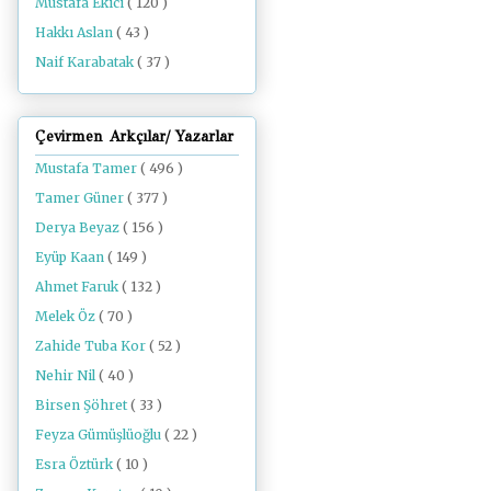
Mustafa Ekici
( 120 )
Hakkı Aslan
( 43 )
Naif Karabatak
( 37 )
Çevirmen Arkçılar/ Yazarlar
Mustafa Tamer
( 496 )
Tamer Güner
( 377 )
Derya Beyaz
( 156 )
Eyüp Kaan
( 149 )
Ahmet Faruk
( 132 )
Melek Öz
( 70 )
Zahide Tuba Kor
( 52 )
Nehir Nil
( 40 )
Birsen Şöhret
( 33 )
Feyza Gümüşlüoğlu
( 22 )
Esra Öztürk
( 10 )