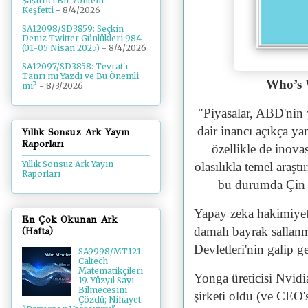
Şaşırtıcı Bir Yöntem
Keşfetti
- 8/4/2026
SA12098/SD3859: Seçkin
Deniz Twitter Günlükleri 984
(01-05 Nisan 2025)
- 8/4/2026
SA12097/SD3858: Tevrat'ı
Tanrı mı Yazdı ve Bu Önemli
Who’s 
mi?
- 8/3/2026
"Piyasalar, ABD'nin
dair inancı açıkça ya
Yıllık Sonsuz Ark Yayın
Raporları
özellikle de ino
Yıllık Sonsuz Ark Yayın
olasılıkla temel araşt
Raporları
bu durumda Çin 
Yapay zeka hakimiyet
En Çok Okunan Ark
damalı bayrak sallanm
(Hafta)
Devletleri'nin galip g
SA9998/MT121:
Caltech
Matematikçileri
Yonga üreticisi Nvidi
19. Yüzyıl Sayı
Bilmecesini
şirketi oldu (ve CEO'
Çözdü; Nihayet