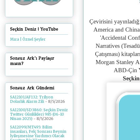
Çevirisini yayınladığ
America and China 
Seçkin Deniz | YouTube
'Accidental Conf
Mıra | Öznel Şeyler
Narratives (Tesadü
Çatışması) kitaplar
Sonsuz Ark'ı Paylaşır
Morgan Stanley A
mısın?
ABD-Çin Y
Seçkin
Sonsuz Ark Gündemi
SA12101/AF132: Trilyon
Dolarlık Alarm Zili
- 8/5/2026
SA12100/SD3860: Seçkin Deniz
Twitter Günlükleri 985 (06-10
Nisan 2025)
- 8/5/2026
SA12099/MT495: Bilim
insanları, Felç Sonrası Beynin
İyileşmesine Yardımcı Olacak