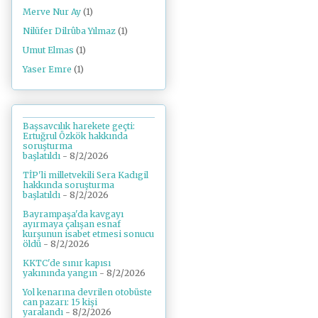
Merve Nur Ay
(1)
Nilüfer Dilrûba Yılmaz
(1)
Umut Elmas
(1)
Yaser Emre
(1)
Başsavcılık harekete geçti:
Ertuğrul Özkök hakkında
soruşturma
başlatıldı
- 8/2/2026
TİP'li milletvekili Sera Kadıgil
hakkında soruşturma
başlatıldı
- 8/2/2026
Bayrampaşa'da kavgayı
ayırmaya çalışan esnaf
kurşunun isabet etmesi sonucu
öldü
- 8/2/2026
KKTC'de sınır kapısı
yakınında yangın
- 8/2/2026
Yol kenarına devrilen otobüste
can pazarı: 15 kişi
yaralandı
- 8/2/2026