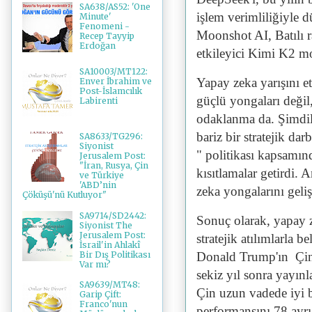
SA638/AS52: 'One
işlem verimliliğiyle d
Minute'
Fenomeni -
Moonshot AI, Batılı r
Recep Tayyip
Erdoğan
etkileyici Kimi K2 mo
SA10003/MT122:
Yapay zeka yarışını et
Enver İbrahim ve
Post-İslamcılık
güçlü yongaları değil
Labirenti
odaklanma da. Şimdili
bariz bir stratejik da
SA8633/TG296:
Siyonist
" politikası kapsamınd
Jerusalem Post:
"İran, Rusya, Çin
kısıtlamalar getirdi.
ve Türkiye
'ABD’nin
zeka yongalarını geliş
Çöküşü'nü Kutluyor"
SA9714/SD2442:
Sonuç olarak, yapay 
Siyonist The
Jerusalem Post:
stratejik atılımlarla
İsrail'in Ahlakî
Bir Dış Politikası
Donald Trump'ın Çin'
Var mı?
sekiz yıl sonra yayı
SA9639/MT48:
Çin uzun vadede iyi 
Garip Çift:
Franco'nun
performansını 78 ayr