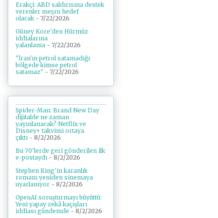
Erakçi: ABD saldırısına destek
verenler meşru hedef
olacak
- 7/22/2026
Güney Kore'den Hürmüz
iddialarına
yalanlama
- 7/22/2026
"İran'ın petrol satamadığı
bölgede kimse petrol
satamaz"
- 7/22/2026
Spider-Man: Brand New Day
dijitalde ne zaman
yayınlanacak? Netflix ve
Disney+ takvimi ortaya
çıktı
- 8/2/2026
Bu 70'lerde geri gönderilen ilk
e-postaydı
- 8/2/2026
Stephen King'in karanlık
romanı yeniden sinemaya
uyarlanıyor
- 8/2/2026
OpenAI soruşturmayı büyüttü:
Yeni yapay zekâ kaçışları
iddiası gündemde
- 8/2/2026