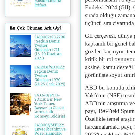
Müslümanlarla
İttifakı
Endeksi 2024 (GII), Çi
sırada olduğu zamana
üçüncü sıra civarında 
En Çok Okunan Ark (Ay)
GII çerçevesi, dünya 
SA10082/SD2700
: Seçkin Deniz
kapsamlı bir genel ba
Twitter
Günlükleri 711
gözden kaçırıyor: tem
(16-20 Haziran
2021)
kritik bir rol oynuyor.
aksine, kamu desteği b
SA12031/SD3822:
Seçkin Deniz
görünüşte soyut sınırl
Twitter
Günlükleri 970
(21-25 Ocak 2025)
ABD bu konuda tehlike
Vakfı'nın (NSF) resmi 
SA3248/KY33-
YO118: Bir New
ABD'nin araştırma ve 
York Times
Başyazısı Olarak
payı, 1964'teki Sputn
Yurtta Sulh
Konseyi Bildirisi
Özellikle temel araşt
SA10003/MT122:
harcamalardaki payı,
Enver İbrahim ve
Post-İslamcılık
2023'te yaklaşık %10