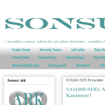
"...karanlıksa sonsuz, ışıktan bir ark salınır ötelerden... aydınlıksa k
Seçkin Deniz
Mustafa Tamer
Arif Şahin
Eyüp K
Cemal Çalık
Tamer Güner
Mustafa Ege
Yaşlı Bi
Mustafa Eyyüboğlu
Âkil Ağazâde
Biz Kimiz?
Yıl
11 Eylül 2025 Perşembe
Sonsuz Ark
SA11609/AF85: A
Kazanıyor?