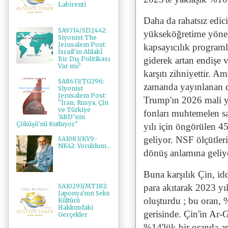
Labirenti
Daha da rahatsız edic
SA9714/SD2442:
yükseköğretime yönelik
Siyonist The
Jerusalem Post:
kapsayıcılık programl
İsrail'in Ahlakî
giderek artan endişe v
Bir Dış Politikası
Var mı?
karşıtı zihniyettir. A
SA8633/TG296:
zamanda yayınlanan d
Siyonist
Jerusalem Post:
Trump'ın 2026 mali yıl
"İran, Rusya, Çin
ve Türkiye
fonları muhtemelen s
'ABD’nin
Çöküşü'nü Kutluyor"
yılı için öngörülen 4
geliyor. NSF ölçütler
SA1083/KY9-
NK42: Yoruldum...
dönüş anlamına geliy
Buna karşılık Çin, idd
para akıtarak 2023 yı
SA10293/MT182:
Japonya'nın Seks
oluşturdu ; bu oran, 
Kültürü
Hakkındaki
gerisinde. Çin'in Ar-
Gerçekler
%14'lük bir oranda a