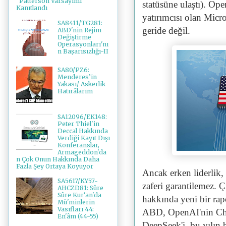
"Patterson Varsayımı"
statüsüne ulaştı). O
Kanıtlandı
yatırımcısı olan Micro
SA8411/TG281:
geride değil.
ABD'nin Rejim
Değiştirme
Operasyonları'nı
n Başarısızlığı-II
SA80/PZ6:
Menderes’in
Yakası/ Askerlik
Hatırâlarım
SA12096/EK148:
Peter Thiel'in
Deccal Hakkında
Verdiği Kayıt Dışı
Konferanslar,
Armageddon'da
n Çok Onun Hakkında Daha
Fazla Şey Ortaya Koyuyor
Ancak erken liderlik
SA5617/KY57-
zaferi garantilemez. 
AHCZD81: Sûre
Sûre Kur'an'da
hakkında yeni bir ra
Mü'minlerin
Vasıfları 44:
ABD, OpenAI'nin ChatG
En'âm (44-55)
DeepSeek'i, bu yılın 