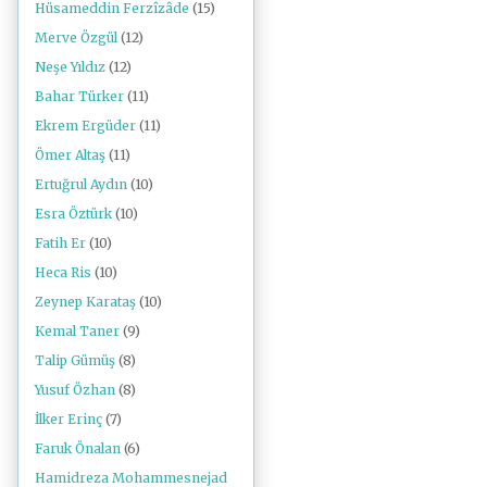
Hüsameddin Ferzîzâde
(15)
Merve Özgül
(12)
Neşe Yıldız
(12)
Bahar Türker
(11)
Ekrem Ergüder
(11)
Ömer Altaş
(11)
Ertuğrul Aydın
(10)
Esra Öztürk
(10)
Fatih Er
(10)
Heca Ris
(10)
Zeynep Karataş
(10)
Kemal Taner
(9)
Talip Gümüş
(8)
Yusuf Özhan
(8)
İlker Erinç
(7)
Faruk Önalan
(6)
Hamidreza Mohammesnejad