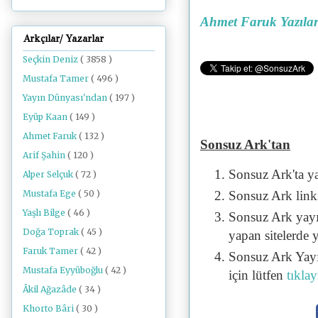
Ahmet Faruk Yazılar
Arkçılar/ Yazarlar
Seçkin Deniz
( 3858 )
Mustafa Tamer
( 496 )
Yayın Dünyası'ndan
( 197 )
Eyüp Kaan
( 149 )
Ahmet Faruk
( 132 )
Sonsuz Ark'tan
Arif Şahin
( 120 )
Sonsuz Ark'ta y
Alper Selçuk
( 72 )
Mustafa Ege
( 50 )
Sonsuz Ark linki 
Yaşlı Bilge
( 46 )
Sonsuz Ark yayı
Doğa Toprak
( 45 )
yapan sitelerde 
Faruk Tamer
( 42 )
Sonsuz Ark Yayı
Mustafa Eyyüboğlu
( 42 )
için lütfen
tıklay
Âkil Ağazâde
( 34 )
Khorto Bâri
( 30 )