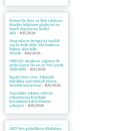
Yemen'de füze ve İHA saldırısı:
Husiler hükümet güçlerini ve
Suudi depolarını hedef
aldı
- 8/6/2026
Yangınların Avrupa'ya maddi
zararı belli oldu: Yüz binlerce
hektar alan küle
döndü
- 8/6/2026
UNICEF: Ateşkese rağmen 10
ayda Gazze'de en az 300 çocuk
öldürüldü
- 8/6/2026
İşgalci Ben-Gvir: Filistinli
tutsaklar için timsah yüzen
hendek kazıyoruz
- 8/6/2026
Gazzeliler yıkılan evlerin
enkazlarına koyduğu
kovanlarla bal üretmeye
çalışıyor
- 8/6/2026
ABD'den polisilikon ithalatına