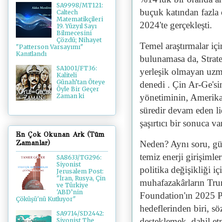
SA9998/MT121:
buçuk katından fazla
Caltech
Matematikçileri
2024'te gerçekleşti.
19. Yüzyıl Sayı
Bilmecesini
Çözdü; Nihayet
Temel araştırmalar için
"Patterson Varsayımı"
Kanıtlandı
bulunamasa da, Strate
SA1001/FT36:
yerleşik olmayan uz
Kaliteli
Günah’tan Öteye
denedi . Çin Ar-Ge's
Öyle Bir Geçer
yönetiminin, Amerika'
Zaman ki
süredir devam eden li
şaşırtıcı bir sonuca va
En Çok Okunan Ark (Tüm
Neden? Aynı soru, güm
Zamanlar)
temiz enerji girişiml
SA8633/TG296:
Siyonist
politika değişikliği i
Jerusalem Post:
"İran, Rusya, Çin
muhafazakârların Trum
ve Türkiye
'ABD’nin
Foundation'ın 2025 Pr
Çöküşü'nü Kutluyor"
hedeflerinden biri, 
SA9714/SD2442:
desteklemek, dahil et
Siyonist The