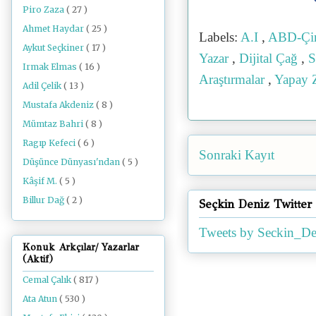
Piro Zaza
( 27 )
Ahmet Haydar
( 25 )
Labels:
A.I
,
ABD-Çin
Aykut Seçkiner
( 17 )
Yazar
,
Dijital Çağ
,
S
Irmak Elmas
( 16 )
Araştırmalar
,
Yapay 
Adil Çelik
( 13 )
Mustafa Akdeniz
( 8 )
Mümtaz Bahri
( 8 )
Ragıp Kefeci
( 6 )
Sonraki Kayıt
Düşünce Dünyası'ndan
( 5 )
Kâşif M.
( 5 )
Billur Dağ
( 2 )
Seçkin Deniz Twitter
Tweets by Seckin_De
Konuk Arkçılar/ Yazarlar
(Aktif)
Cemal Çalık
( 817 )
Ata Atun
( 530 )