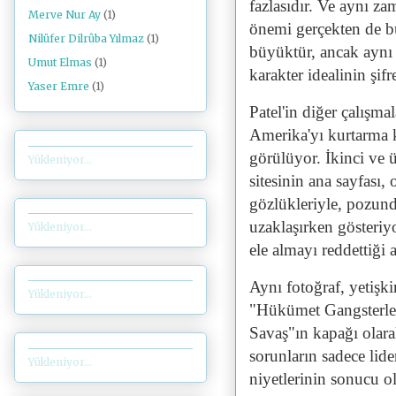
fazlasıdır. Ve aynı z
Merve Nur Ay
(1)
önemi gerçekten de bu
Nilüfer Dilrûba Yılmaz
(1)
büyüktür, ancak aynı
Umut Elmas
(1)
karakter idealinin şifr
Yaser Emre
(1)
Patel'in diğer çalışma
Amerika'yı kurtarma 
görülüyor. İkinci ve 
Yükleniyor...
sitesinin ana sayfası
gözlükleriyle, pozund
uzaklaşırken gösteri
Yükleniyor...
ele almayı reddettiği 
Aynı fotoğraf, yetişk
Yükleniyor...
"Hükümet Gangsterler
Savaş"ın kapağı olara
sorunların sadece lide
Yükleniyor...
niyetlerinin sonucu o