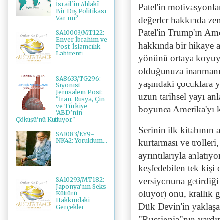
İsrail'in Ahlakî
Patel'in motivasyonl
Bir Dış Politikası
Var mı?
değerler hakkında zen
Patel'in Trump'ın Am
SA10003/MT122:
Enver İbrahim ve
hakkında bir hikaye a
Post-İslamcılık
Labirenti
yönünü ortaya koyuyo
olduğunuza inanmanız
SA8633/TG296:
yaşındaki çocuklara y
Siyonist
Jerusalem Post:
uzun tarihsel yayı an
"İran, Rusya, Çin
ve Türkiye
boyunca Amerika'yı 
'ABD’nin
Çöküşü'nü Kutluyor"
Serinin ilk kitabının 
SA1083/KY9-
NK42: Yoruldum...
kurtarması ve trolleri,
ayrıntılarıyla anlatıy
keşfedebilen tek kişi o
versiyonuna getirdiği
SA10293/MT182:
Japonya'nın Seks
oluyor) onu, krallık g
Kültürü
Hakkındaki
Dük Devin'in yaklaşab
Gerçekler
"Russionia"nın yardım