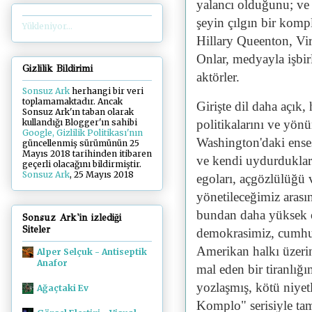
yalancı olduğunu; ve 
şeyin çılgın bir komp
Yükleniyor...
Hillary Queenton, Vir
Onlar, medyayla işbirl
Gizlilik Bildirimi
aktörler.
Sonsuz Ark
herhangi bir veri
toplamamaktadır. Ancak
Girişte dil daha açık, 
Sonsuz Ark'ın taban olarak
politikalarını ve yön
kullandığı Blogger'ın sahibi
Google, Gizlilik Politikası'nın
Washington'daki ensest
güncellenmiş sürümünün 25
Mayıs 2018 tarihinden itibaren
ve kendi uydurdukları
geçerli olacağını bildirmiştir.
Sonsuz Ark
, 25 Mayıs 2018
egoları, açgözlülüğü 
yönetileceğimiz arası
bundan daha yüksek ol
Sonsuz Ark'in izlediği
Siteler
demokrasimiz, cumhur
Amerikan halkı üzeri
Alper Selçuk - Antiseptik
Anafor
mal eden bir tiranlığ
yozlaşmış, kötü niyetl
Ağaçtaki Ev
Komplo" serisiyle t