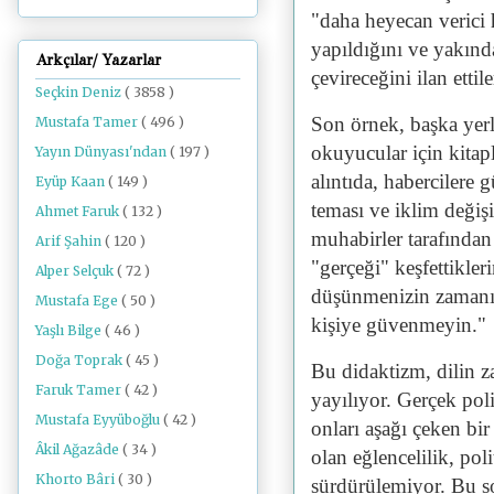
"daha heyecan verici 
yapıldığını ve yakınd
Arkçılar/ Yazarlar
çevireceğini ilan ettil
Seçkin Deniz
( 3858 )
Son örnek, başka yerl
Mustafa Tamer
( 496 )
okuyucular için kitap
Yayın Dünyası'ndan
( 197 )
alıntıda, habercilere 
Eyüp Kaan
( 149 )
teması ve iklim değiş
Ahmet Faruk
( 132 )
muhabirler tarafınd
Arif Şahin
( 120 )
"gerçeği" keşfettikler
Alper Selçuk
( 72 )
düşünmenizin zamanı g
Mustafa Ege
( 50 )
kişiye güvenmeyin."
Yaşlı Bilge
( 46 )
Doğa Toprak
( 45 )
Bu didaktizm, dilin za
Faruk Tamer
( 42 )
yayılıyor. Gerçek polit
Mustafa Eyyüboğlu
( 42 )
onları aşağı çeken bir
Âkil Ağazâde
( 34 )
olan eğlencelilik, pol
Khorto Bâri
( 30 )
sürdürülemiyor. Bu sor