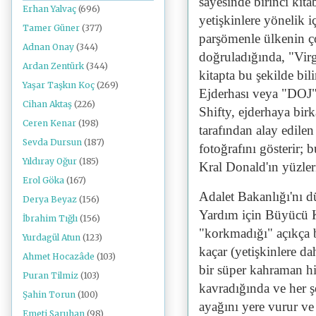
sayesinde birinci kit
Erhan Yalvaç
(696)
yetişkinlere yönelik i
Tamer Güner
(377)
parşömenle ülkenin ç
Adnan Onay
(344)
doğruladığında, "Virg
Ardan Zentürk
(344)
kitapta bu şekilde bili
Yaşar Taşkın Koç
(269)
Ejderhası veya "DOJ".
Cihan Aktaş
(226)
Shifty, ejderhaya birka
Ceren Kenar
(198)
tarafından alay edilen
Sevda Dursun
(187)
fotoğrafını gösterir;
Yıldıray Oğur
(185)
Kral Donald'ın yüzleri
Erol Göka
(167)
Adalet Bakanlığı'nı 
Derya Beyaz
(156)
Yardım için Büyücü K
İbrahim Tığlı
(156)
"korkmadığı" açıkça be
Yurdagül Atun
(123)
kaçar (yetişkinlere d
Ahmet Hocazâde
(103)
bir süper kahraman h
Puran Tilmiz
(103)
kavradığında ve her 
Şahin Torun
(100)
ayağını yere vurur ve
Emeti Saruhan
(98)