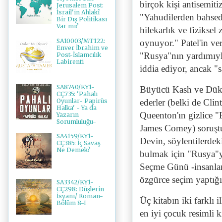
birçok kişi antisemit
Jerusalem Post:
İsrail'in Ahlakî
"Yahudilerden bahsede
Bir Dış Politikası
Var mı?
hilekarlık ve fiziksel
SA10003/MT122:
oynuyor." Patel'in ve
Enver İbrahim ve
"Rusya"nın yardımıyla
Post-İslamcılık
Labirenti
iddia ediyor, ancak 
SA8740/KY1-
Büyücü Kash ve Dük D
CÇ735: 'Pahalı
Oyunlar- Papirüs
ederler (belki de Clin
Halka' - Ya da
Queenton'ın gizlice 
Yazarın
Sorumluluğu-
James Comey) soruştu
SA4159/KY1-
Devin, söylentilerde
CÇ385: İç Savaş
Ne Demek?
bulmak için "Rusya"ya
Seçme Günü -insanlar
özgürce seçim yaptığı-
SA3342/KY1-
CÇ298: Düşlerin
İsyanı/ Roman-
Üç kitabın iki farklı 
Bölüm 8-I
en iyi çocuk resimli k