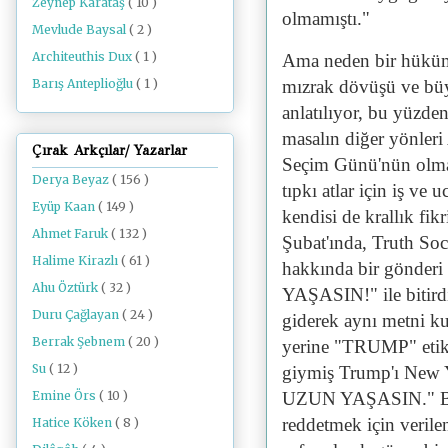
Zeynep Karataş
( 10 )
olmamıştı."
Mevlude Baysal
( 2 )
Architeuthis Dux
( 1 )
Ama neden bir hükümd
Barış Anteplioğlu
( 1 )
mızrak dövüşü ve büy
anlatılıyor, bu yüzde
masalın diğer yönleri
Çırak Arkçılar/ Yazarlar
Seçim Günü'nün olmas
Derya Beyaz
( 156 )
tıpkı atlar için iş ve
Eyüp Kaan
( 149 )
kendisi de krallık fi
Ahmet Faruk
( 132 )
Şubat'ında, Truth Soci
Halime Kirazlı
( 61 )
hakkında bir gönder
Ahu Öztürk
( 32 )
YAŞASIN!" ile bitirdi
Duru Çağlayan
( 24 )
giderek aynı metni k
Berrak Şebnem
( 20 )
yerine "TRUMP" etiket
Su
( 12 )
giymiş Trump'ı New 
UZUN YAŞASIN." Bu i
Emine Örs
( 10 )
reddetmek için verile
Hatice Köken
( 8 )