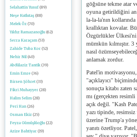
göğsüne tekme atar ve
Selahattin Yusuf
(89)
oyuna getirildiğini a
Neşe Kutlutaş
(88)
la-la-la'nın kolların
Melek Öz
(70)
krallıktan kovalar. B
Yıldız Ramazanoğlu
(62)
Özgürlükler Ülkesi'n
Serra Karaçam
(53)
mümkün kılmıştır. 3 y
Zahide Tuba Kor
(52)
nasıl özümseyebileceğ
Nehir Nil
(40)
anlamak zordur.
Abdülaziz Tantik
(39)
Patel'in motivasyonu,
Emin Emre
(36)
"açıklayıcı" biçiminde
Birsen Şöhret
(33)
sonuçta kitabı zaten 
Fikri Muhayyer
(28)
mı (gerçekten resimli
Halim Selim
(28)
açık değil. "Kash Pate
Peri Han
(26)
yazı tipinde, resimsi
Osman Ekiz
(25)
üzerine Trump'a yönel
Feyza Gümüşlüoğlu
(22)
yanıtı özetliyor. Pate
Azize Bahtiyar
(19)
şey," diye yazıyor. "