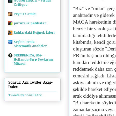
Görsel Eleştiri - Visual
Critique
"Biz" ve "onlar" çerç
Peynir Gemisi
anahtardır ve giderek
MAGA hareketinin diğe
pürüzsüz patikalar
benzer bir varoluşsal 
Ruhlardaki Değnek İzleri
tanımladığı tehditler
kitabında, kendi görü
Seçkin Deniz -
Sistematik Analizler
oluşturan sözde "Deri
FBI'ın başında olduğu
SREBRENICA; BM-
Hollanda-Sırp Soykırım
kanıtları reddetme eğ
Müzesi
reddetmek daha zor, 
etmesini sağladı. List
askıya alındı ​​ve diğe
Sonsuz Ark Twitter Akışı-
İndex
şekilde hareket ediyor
artık ciddiye alınmas
Tweets by SonsuzArk
"Bu hareketin söyledi
zamanlar saçma veya 