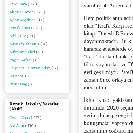
Piro Zaza
( 27 )
varoluşsal: Amerika t
Ahmet Haydar
( 25 )
Hem politik anın acili
Aykut Seçkiner
( 17 )
olan "Kral'a Karşı Ko
Irmak Elmas
( 16 )
kitap, Dinesh D'Souza
Adil Çelik
( 13 )
dayanmaktadır. Bu kit
Mustafa Akdeniz
( 8 )
kararsız eyaletlerde o
Mümtaz Bahri
( 8 )
"katır" kullanılarak 
Ragıp Kefeci
( 6 )
film, yayıncıları ve D
Düşünce Dünyası'ndan
( 5 )
geri çekilmiştir. Pate
Kâşif M.
( 5 )
zaman önce ortaya çık
Billur Dağ
( 2 )
mevcuttur.
İkinci kitap, yaklaşa
Konuk Arkçılar/ Yazarlar
durumda, 2020 seçimle
(Aktif)
yerini dolaşıp sevgi 
Cemal Çalık
( 817 )
konuşmalar yapıyordu,
Ata Atun
( 530 )
zamanının çoğunu ma