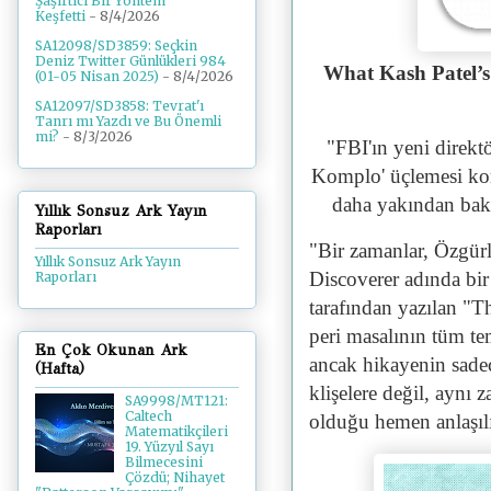
Şaşırtıcı Bir Yöntem
Keşfetti
- 8/4/2026
SA12098/SD3859: Seçkin
Deniz Twitter Günlükleri 984
What Kash Patel’
(01-05 Nisan 2025)
- 8/4/2026
SA12097/SD3858: Tevrat'ı
Tanrı mı Yazdı ve Bu Önemli
mi?
- 8/3/2026
"FBI'ın yeni direkt
Komplo' üçlemesi kom
daha yakından bakıl
Yıllık Sonsuz Ark Yayın
Raporları
"Bir zamanlar, Özgürl
Yıllık Sonsuz Ark Yayın
Discoverer adında bi
Raporları
tarafından yazılan "T
peri masalının tüm te
En Çok Okunan Ark
ancak hikayenin sade
(Hafta)
klişelere değil, aynı
SA9998/MT121:
Caltech
olduğu hemen anlaşıl
Matematikçileri
19. Yüzyıl Sayı
Bilmecesini
Çözdü; Nihayet