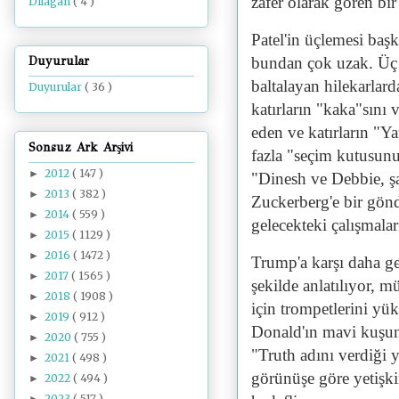
zafer olarak gören bir
Dilâgâh
( 4 )
Patel'in üçlemesi baş
bundan çok uzak. Üç
Duyurular
baltalayan hilekarlar
Duyurular
( 36 )
katırların "kaka"sını
eden ve katırların "
Sonsuz Ark Arşivi
fazla "seçim kutusunu"
2012
( 147 )
►
"Dinesh ve Debbie, ş
2013
( 382 )
►
Zuckerberg'e bir gön
2014
( 559 )
►
gelecekteki çalışmala
2015
( 1129 )
►
2016
( 1472 )
►
Trump'a karşı daha ge
2017
( 1565 )
►
şekilde anlatılıyor, 
2018
( 1908 )
►
için trompetlerini yük
2019
( 912 )
►
Donald'ın mavi kuşun
2020
( 755 )
►
"Truth adını verdiği y
2021
( 498 )
►
görünüşe göre yetişki
2022
( 494 )
►
2023
( 517 )
►