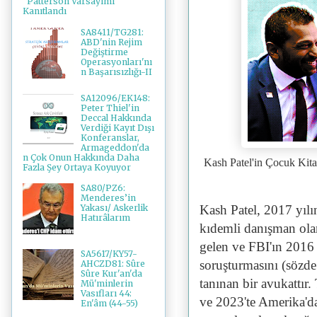
"Patterson Varsayımı"
Kanıtlandı
SA8411/TG281:
ABD'nin Rejim
Değiştirme
Operasyonları'nı
n Başarısızlığı-II
SA12096/EK148:
Peter Thiel'in
Deccal Hakkında
Verdiği Kayıt Dışı
Konferanslar,
Armageddon'da
n Çok Onun Hakkında Daha
Kash Patel'in Çocuk Ki
Fazla Şey Ortaya Koyuyor
SA80/PZ6:
Menderes’in
Kash Patel, 2017 yılı
Yakası/ Askerlik
Hatırâlarım
kıdemli danışman olar
gelen ve FBI'ın 2016
SA5617/KY57-
soruşturmasını (sözde 
AHCZD81: Sûre
Sûre Kur'an'da
tanınan bir avukattır.
Mü'minlerin
Vasıfları 44:
ve 2023'te Amerika'da
En'âm (44-55)