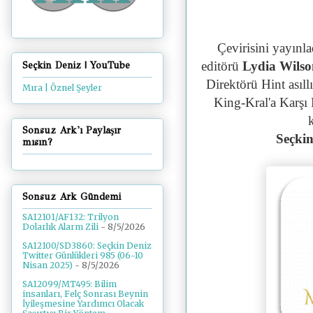
Çevirisini yayınla
editörü
Lydia Wilso
Seçkin Deniz | YouTube
Direktörü Hint asıll
Mıra | Öznel Şeyler
King-
Kral'a Karşı
Sonsuz Ark'ı Paylaşır
Seçkin
mısın?
Sonsuz Ark Gündemi
SA12101/AF132: Trilyon
Dolarlık Alarm Zili
- 8/5/2026
SA12100/SD3860: Seçkin Deniz
Twitter Günlükleri 985 (06-10
Nisan 2025)
- 8/5/2026
SA12099/MT495: Bilim
insanları, Felç Sonrası Beynin
İyileşmesine Yardımcı Olacak