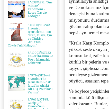
ayrıntılarıyla anlatt
SA638/AS52: 'One
Minute'
ve Demokrasimiz İçin 
Fenomeni -
Recep Tayyip
denetçisi buna katılmı
Erdoğan
misyonunu durdurmadı
SA8633/TG296:
gücüne sahip olanlara 
Siyonist
Jerusalem Post:
hepsi aynı temel mesaj
"İran, Rusya, Çin
ve Türkiye
'ABD’nin
“Kral'a Karşı Komplo”
Çöküşü'nü Kutluyor"
yüksek sesle okuyan y
SA10003/MT122:
konusu kral, zafer kaz
Enver İbrahim ve
Post-İslamcılık
kürklü bir pelerin ve 
Labirenti
taşıyor, şüphesiz Do
neredeyse gizlenmemiş
SA9714/SD2442:
Siyonist The
büyücü, asasının tepe
Jerusalem Post:
İsrail'in Ahlakî
Bir Dış Politikası
Ve böylece yetişkinler
Var mı?
sonunda kötü düşmanl
SA9639/MT48:
Garip Çift:
zafer kazanır. Bunlar
Franco'nun