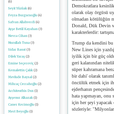
(6)
Demokratlara kesinlik
Seyit Yüzüak
(6)
olarak olay örgüsü u
Feyza Burgucuoğlu
(4)
olmadan kötülüğün m
Safvan Allahverdi
(4)
Donald, Dük Devin ve
Ayşe Betül Kayahan
(3)
karakterlerdir: tartışm
Nevra Cihan
(3)
Trump da kendini bu
Nurullah Tuna
(3)
New Lines için yazdığ
Sidar Basut
(3)
iyilik için bir güç ol
Dilek Yaraş
(2)
geri kalanından niteli
Emine Seçeroviç
(2)
süper kahramana benze
Kemalettin Çalık
(2)
bir dahi' olarak tanım
Mevlude Baysal
(2)
öncülük etmek için i
Mihraç Cerrahoğlu
(2)
ejderhanın pençesinden
Architeuthis Dux
(1)
hata yapmayan, onu so
Ayşenur Alkazak
(1)
için her şeyi yapacak
Caner Kerimoğlu
(1)
sözleriyle: "Milyonla
Mert Beyoğlu
(1)