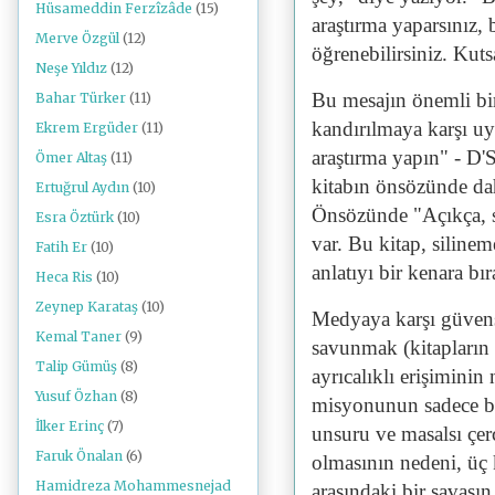
Hüsameddin Ferzîzâde
(15)
araştırma yaparsınız,
Merve Özgül
(12)
öğrenebilirsiniz. Kut
Neşe Yıldız
(12)
Bu mesajın önemli bi
Bahar Türker
(11)
kandırılmaya karşı uy
Ekrem Ergüder
(11)
araştırma yapın" - D'S
Ömer Altaş
(11)
kitabın önsözünde daha
Ertuğrul Aydın
(10)
Önsözünde "Açıkça, se
Esra Öztürk
(10)
var. Bu kitap, siline
Fatih Er
(10)
anlatıyı bir kenara bır
Heca Ris
(10)
Zeynep Karataş
(10)
Medyaya karşı güvens
Kemal Taner
(9)
savunmak (kitapların v
Talip Gümüş
(8)
ayrıcalıklı erişiminin
Yusuf Özhan
(8)
misyonunun sadece bi
İlker Erinç
(7)
unsuru ve masalsı çe
Faruk Önalan
(6)
olmasının nedeni, üç 
Hamidreza Mohammesnejad
arasındaki bir savaşı