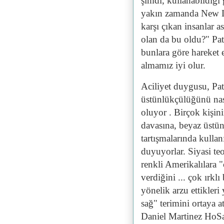
şimdi, kullanabildiği
yakın zamanda New Li
karşı çıkan insanlar 
olan da bu oldu?" Pat
bunlara göre hareket 
almamız iyi olur.
Aciliyet duygusu, Pa
üstünlükçülüğünü nas
oluyor . Birçok kişin
davasına, beyaz üstün
tartışmalarında kullan
duyuyorlar. Siyasi teo
renkli Amerikalılara "
verdiğini ... çok ırklı
yönelik arzu ettikleri
sağ" terimini ortaya 
Daniel Martinez HoSa