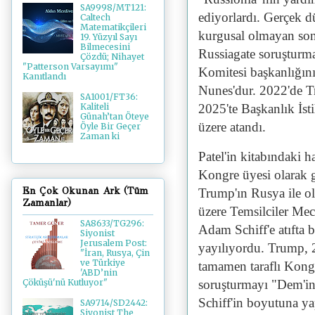
SA9998/MT121:
ediyorlardı. Gerçek d
Caltech
Matematikçileri
kurgusal olmayan son
19. Yüzyıl Sayı
Bilmecesini
Russiagate soruşturmas
Çözdü; Nihayet
"Patterson Varsayımı"
Komitesi başkanlığın
Kanıtlandı
Nunes'dur. 2022'de T
SA1001/FT36:
2025'te Başkanlık İs
Kaliteli
Günah’tan Öteye
üzere atandı.
Öyle Bir Geçer
Zaman ki
Patel'in kitabındaki 
Kongre üyesi olarak g
En Çok Okunan Ark (Tüm
Trump'ın Rusya ile ol
Zamanlar)
üzere Temsilciler Mecl
SA8633/TG296:
Adam Schiff'e atıfta 
Siyonist
Jerusalem Post:
yayılıyordu. Trump, 2
"İran, Rusya, Çin
ve Türkiye
tamamen taraflı Kong
'ABD’nin
soruşturmayı "Dem'in 
Çöküşü'nü Kutluyor"
Schiff'in boyutuna y
SA9714/SD2442:
Siyonist The