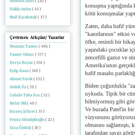
Mustafa Ekici
( 120 )
konuşma yaptığında k
Hakkı Aslan
( 43 )
kötü konuşmalar yaptı
Naif Karabatak
( 37 )
Zaten, daha hafif yürek
"kanıtlarının" etkisi
Çevirmen Arkçılar/ Yazarlar
öfke, resimli bir hikay
Mustafa Tamer
( 496 )
yaşındaki çocuklar içi
Tamer Güner
( 377 )
zencefilli gazoz ve s
Derya Beyaz
( 156 )
Amerika'sının gerçekl
Eyüp Kaan
( 149 )
hafif masalsı parlaklığ
Ahmet Faruk
( 132 )
Biden çoğunlukla "za
Melek Öz
( 70 )
uykuda. Tipik bir cüm
Zahide Tuba Kor
( 52 )
bilmiyormuş gibi gör
Nehir Nil
( 40 )
Ve burada Patel'in bi
Birsen Şöhret
( 33 )
vizyonunu görüyoruz. 
Feyza Gümüşlüoğlu
( 22 )
olmasını sağlamıştı, k
Esra Öztürk
( 10 )
tarafından saygı görü