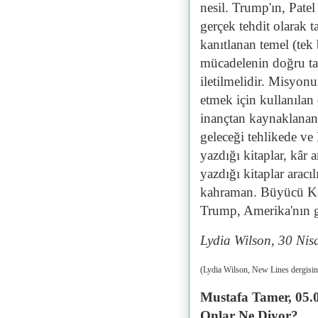
nesil. Trump'ın, Patel
gerçek tehdit olarak 
kanıtlanan temel (tek 
mücadelenin doğru tar
iletilmelidir. Misyon
etmek için kullanılan
inançtan kaynaklanan 
geleceği tehlikede ve P
yazdığı kitaplar, kâr
yazdığı kitaplar aracı
kahraman. Büyücü Kas
Trump, Amerika'nın ge
Lydia Wilson, 30 Ni
(Lydia Wilson, New Lines dergisin
Mustafa Tamer, 05
.
Onlar Ne Diyor?