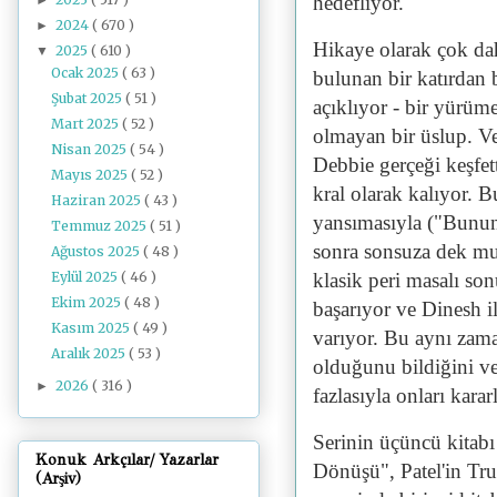
hedefliyor.
2024
( 670 )
►
Hikaye olarak çok dah
2025
( 610 )
▼
Ocak 2025
( 63 )
bulunan bir katırdan 
Şubat 2025
( 51 )
açıklıyor - bir yürüm
Mart 2025
( 52 )
olmayan bir üslup. Ve
Nisan 2025
( 54 )
Debbie gerçeği keşfet
Mayıs 2025
( 52 )
kral olarak kalıyor. B
Haziran 2025
( 43 )
yansımasıyla ("Bunun
Temmuz 2025
( 51 )
sonra sonsuza dek mut
Ağustos 2025
( 48 )
Eylül 2025
( 46 )
klasik peri masalı s
Ekim 2025
( 48 )
başarıyor ve Dinesh 
Kasım 2025
( 49 )
varıyor. Bu aynı zama
Aralık 2025
( 53 )
olduğunu bildiğini ve
2026
( 316 )
►
fazlasıyla onları karar
Serinin üçüncü kitabı
Konuk Arkçılar/ Yazarlar
Dönüşü", Patel'in Tru
(Arşiv)