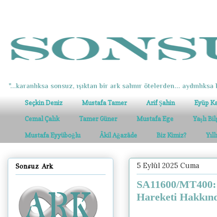
"...karanlıksa sonsuz, ışıktan bir ark salınır ötelerden... aydınlıksa k
Seçkin Deniz
Mustafa Tamer
Arif Şahin
Eyüp K
Cemal Çalık
Tamer Güner
Mustafa Ege
Yaşlı Bi
Mustafa Eyyüboğlu
Âkil Ağazâde
Biz Kimiz?
Yıl
5 Eylül 2025 Cuma
Sonsuz Ark
SA11600/MT400: 
Hareketi Hakkınd