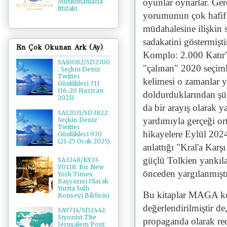
oyunlar oynarlar. Gerç
Müslümanlarla
İttifakı
yorumunun çok hafif 
müdahalesine ilişkin 
sadakatini göstermişti
En Çok Okunan Ark (Ay)
Komplo: 2.000 Katır" 
SA10082/SD2700
"çalınan" 2020 seçiml
: Seçkin Deniz
Twitter
kelimesi o zamanlar ya
Günlükleri 711
(16-20 Haziran
doldurduklarından şüp
2021)
da bir arayış olarak y
SA12031/SD3822:
yardımıyla gerçeği ort
Seçkin Deniz
Twitter
hikayelere Eylül 2024
Günlükleri 970
(21-25 Ocak 2025)
anlattığı "Kral'a Kar
güçlü Tolkien yankıla
SA3248/KY33-
YO118: Bir New
önceden yargılanmışt
York Times
Başyazısı Olarak
Yurtta Sulh
Bu kitaplar MAGA komp
Konseyi Bildirisi
değerlendirilmiştir de
SA9714/SD2442:
Siyonist The
propaganda olarak re
Jerusalem Post: