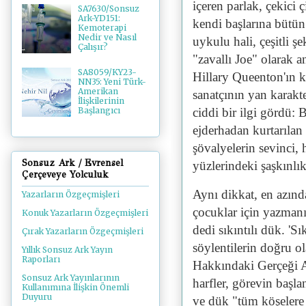
içeren parlak, çekici ç
SA7630/Sonsuz
Ark-YD151:
kendi başlarına bütün 
Kemoterapi
Nedir ve Nasıl
uykulu hali, çeşitli 
Çalışır?
"zavallı Joe" olarak a
SA8059/KY23-
Hillary Queenton'ın k
NN35: Yeni Türk-
Amerikan
sanatçının yan karakte
İlişkilerinin
ciddi bir ilgi gördü
Başlangıcı
ejderhadan kurtarıla
şövalyelerin sevinci,
Sonsuz Ark / Evrensel
yüzlerindeki şaşkınlı
Çerçeveye Yolculuk
Aynı dikkat, en azında
Yazarların Özgeçmişleri
çocuklar için yazmanın
Konuk Yazarların Özgeçmişleri
dedi sıkıntılı dük. 'S
Çırak Yazarların Özgeçmişleri
söylentilerin doğru o
Yıllık Sonsuz Ark Yayın
Raporları
Hakkındaki Gerçeği Ar
Sonsuz Ark Yayınlarının
harfler, görevin başla
Kullanımına İlişkin Önemli
Duyuru
ve dük "tüm köşelere 