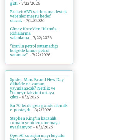
gitti
- 7/22/2026
Erakçi: ABD saldırısına destek
verenler meşru hedef
olacak
- 7/22/2026
Güney Kore'den Hürmüz
iddialarına
yalanlama
- 7/22/2026
"İran'ın petrol satamadığı
bölgede kimse petrol
satamaz"
- 7/22/2026
Spider-Man: Brand New Day
dijitalde ne zaman
yayınlanacak? Netflix ve
Disney+ takvimi ortaya
çıktı
- 8/2/2026
Bu 70'lerde geri gönderilen ilk
e-postaydı
- 8/2/2026
Stephen King'in karanlık
romanı yeniden sinemaya
uyarlanıyor
- 8/2/2026
OpenAI soruşturmayı büyüttü:
Yeni yapay zekâ kaçışları