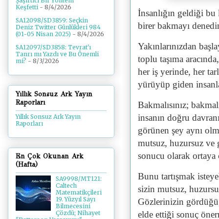
Şaşırtıcı Bir Yöntem
Keşfetti
- 8/4/2026
İnsanlığın geldiği bu 
SA12098/SD3859: Seçkin
birer bakmayı denedi
Deniz Twitter Günlükleri 984
(01-05 Nisan 2025)
- 8/4/2026
Yakınlarınızdan başla
SA12097/SD3858: Tevrat'ı
Tanrı mı Yazdı ve Bu Önemli
toplu taşıma aracında,
mi?
- 8/3/2026
her iş yerinde, her ta
yürüyüp giden insanl
Yıllık Sonsuz Ark Yayın
Raporları
Bakmalısınız; bakmalı
insanın doğru davranış
Yıllık Sonsuz Ark Yayın
Raporları
görünen şey aynı olma
mutsuz, huzursuz ve 
sonucu olarak ortaya 
En Çok Okunan Ark
(Hafta)
Bunu tartışmak isteyeb
SA9998/MT121:
Caltech
sizin mutsuz, huzursu
Matematikçileri
19. Yüzyıl Sayı
Gözlerinizin gördüğü, 
Bilmecesini
elde ettiği sonuç öne
Çözdü; Nihayet