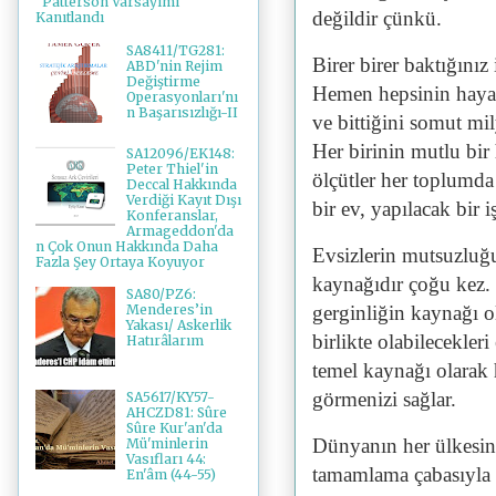
"Patterson Varsayımı"
değildir çünkü.
Kanıtlandı
SA8411/TG281:
Birer birer baktığınız 
ABD'nin Rejim
Değiştirme
Hemen hepsinin hayat
Operasyonları'nı
n Başarısızlığı-II
ve bittiğini somut mil
Her birinin mutlu bir
SA12096/EK148:
Peter Thiel'in
ölçütler her toplumda 
Deccal Hakkında
Verdiği Kayıt Dışı
bir ev, yapılacak bir i
Konferanslar,
Armageddon'da
n Çok Onun Hakkında Daha
Evsizlerin mutsuzluğu
Fazla Şey Ortaya Koyuyor
kaynağıdır çoğu kez. 
SA80/PZ6:
gerginliğin kaynağı o
Menderes’in
Yakası/ Askerlik
birlikte olabilecekler
Hatırâlarım
temel kaynağı olarak 
görmenizi sağlar.
SA5617/KY57-
AHCZD81: Sûre
Sûre Kur'an'da
Dünyanın her ülkesind
Mü'minlerin
Vasıfları 44:
tamamlama çabasıyla g
En'âm (44-55)