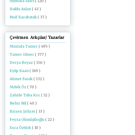
Mustafa Ekici
( 120 )
Hakkı Aslan
( 43 )
Naif Karabatak
( 37 )
Çevirmen Arkçılar/ Yazarlar
Mustafa Tamer
( 495 )
Tamer Güner
( 377 )
Derya Beyaz
( 156 )
Eyüp Kaan
( 149 )
Ahmet Faruk
( 132 )
Melek Öz
( 70 )
Zahide Tuba Kor
( 52 )
Nehir Nil
( 40 )
Birsen Şöhret
( 33 )
Feyza Gümüşlüoğlu
( 22 )
Esra Öztürk
( 10 )