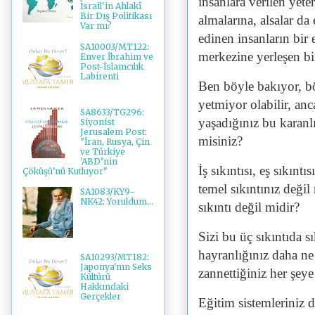
insanlara verilen yet
İsrail'in Ahlakî
Bir Dış Politikası
almalarına, alsalar da
Var mı?
edinen insanların bir 
SA10003/MT122:
merkezine yerleşen bir
Enver İbrahim ve
Post-İslamcılık
Labirenti
Ben böyle bakıyor, b
yetmiyor olabilir, an
SA8633/TG296:
yaşadığınız bu karanlı
Siyonist
Jerusalem Post:
misiniz?
"İran, Rusya, Çin
ve Türkiye
'ABD’nin
İş sıkıntısı, eş sıkıntı
Çöküşü'nü Kutluyor"
temel sıkıntınız değil
SA1083/KY9-
NK42: Yoruldum...
sıkıntı değil midir?
Sizi bu üç sıkıntıda sı
hayranlığınız daha n
SA10293/MT182:
Japonya'nın Seks
zannettiğiniz her şe
Kültürü
Hakkındaki
Gerçekler
Eğitim sistemleriniz de