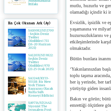
Müslümanlarla
İttifakı
mutlu, huzurlu ve ger
olamadığı içindir ki i
Evsizlik, işsizlik ve 
En Çok Okunan Ark (Ay)
yaşamasına ve milyarl
SA10082/SD2700
: Seçkin Deniz
huzursuzluklarını ve g
Twitter
Günlükleri 711
etkileşimlerinde karşı
(16-20 Haziran
olmaktadır.
2021)
SA12031/SD3822:
Bütün bunlara inanmıy
Seçkin Deniz
Twitter
Günlükleri 970
‘Yakınlarınızdan başl
(21-25 Ocak 2025)
toplu taşıma aracında,
SA3248/KY33-
her iş yerinde, her ta
YO118: Bir New
York Times
yürüyüp giden insanla
Başyazısı Olarak
Yurtta Sulh
Konseyi Bildirisi
Bakın ve görün; bütün
SA9714/SD2442:
emrettiği ölçütlere 
Siyonist The
Jerusalem Post: