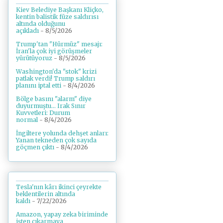
Kiev Belediye Başkanı Kliçko,
kentin balistik füze saldırısı
altında olduğunu
açıkladı
- 8/5/2026
Trump'tan "Hürmüz" mesajı:
İran'la çok iyi görüşmeler
yürütüyoruz
- 8/5/2026
Washington'da "stok" krizi
patlak verdi! Trump saldırı
planını iptal etti
- 8/4/2026
Bölge basını "alarm" diye
duyurmuştu... Irak Sınır
Kuvvetleri: Durum
normal
- 8/4/2026
İngiltere yolunda dehşet anları:
Yanan tekneden çok sayıda
göçmen çıktı
- 8/4/2026
Tesla'nın kârı ikinci çeyrekte
beklentilerin altında
kaldı
- 7/22/2026
Amazon, yapay zeka biriminde
işten çıkarmaya