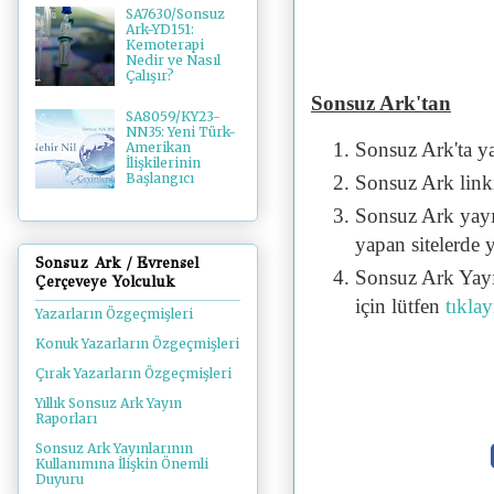
SA7630/Sonsuz
Ark-YD151:
Kemoterapi
Nedir ve Nasıl
Çalışır?
Sonsuz Ark'tan
SA8059/KY23-
NN35: Yeni Türk-
Sonsuz Ark'ta y
Amerikan
İlişkilerinin
Başlangıcı
Sonsuz Ark linki 
Sonsuz Ark yayı
yapan sitelerde 
Sonsuz Ark / Evrensel
Sonsuz Ark Yayı
Çerçeveye Yolculuk
için lütfen
tıklay
Yazarların Özgeçmişleri
Konuk Yazarların Özgeçmişleri
Çırak Yazarların Özgeçmişleri
Yıllık Sonsuz Ark Yayın
Raporları
Sonsuz Ark Yayınlarının
Kullanımına İlişkin Önemli
Duyuru