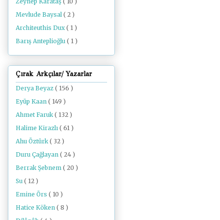
Zeynep Karataş
( 10 )
Mevlude Baysal
( 2 )
Architeuthis Dux
( 1 )
Barış Anteplioğlu
( 1 )
Çırak Arkçılar/ Yazarlar
Derya Beyaz
( 156 )
Eyüp Kaan
( 149 )
Ahmet Faruk
( 132 )
Halime Kirazlı
( 61 )
Ahu Öztürk
( 32 )
Duru Çağlayan
( 24 )
Berrak Şebnem
( 20 )
Su
( 12 )
Emine Örs
( 10 )
Hatice Köken
( 8 )