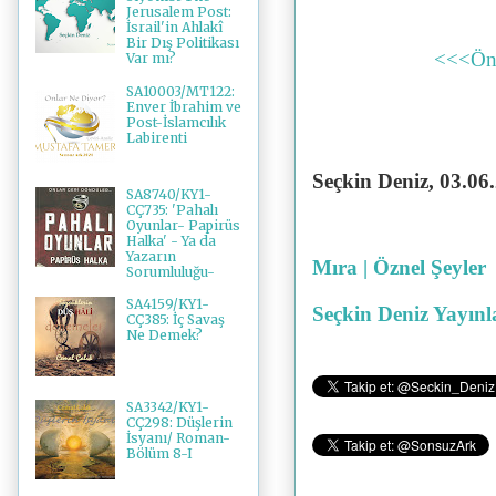
Jerusalem Post:
İsrail'in Ahlakî
Bir Dış Politikası
<<<Ön
Var mı?
SA10003/MT122:
Enver İbrahim ve
Post-İslamcılık
Labirenti
Seçkin Deniz, 03
.06
SA8740/KY1-
CÇ735: 'Pahalı
Oyunlar- Papirüs
Halka' - Ya da
Yazarın
Mıra | Öznel Şeyler
Sorumluluğu-
SA4159/KY1-
Seçkin Deniz Yayınl
CÇ385: İç Savaş
Ne Demek?
SA3342/KY1-
CÇ298: Düşlerin
İsyanı/ Roman-
Bölüm 8-I