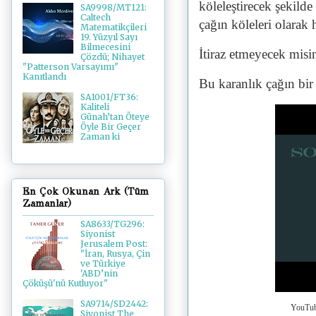
köleleştirecek şekild
SA9998/MT121:
Caltech
çağın köleleri olarak h
Matematikçileri
19. Yüzyıl Sayı
Bilmecesini
İtiraz etmeyecek misi
Çözdü; Nihayet
"Patterson Varsayımı"
Kanıtlandı
Bu karanlık çağın bi
SA1001/FT36:
Kaliteli
Günah’tan Öteye
Öyle Bir Geçer
Zaman ki
En Çok Okunan Ark (Tüm
Zamanlar)
SA8633/TG296:
Siyonist
Jerusalem Post:
"İran, Rusya, Çin
ve Türkiye
'ABD’nin
Çöküşü'nü Kutluyor"
SA9714/SD2442:
YouTub
Siyonist The