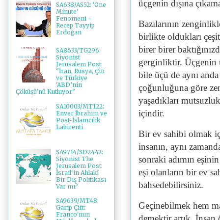
üçgenin dışına çıkam
SA638/AS52: 'One
Minute'
Fenomeni -
Bazılarının zenginlikl
Recep Tayyip
Erdoğan
birlikte oldukları çeşi
birer birer baktığını
SA8633/TG296:
Siyonist
gerginliktir. Üçgenin
Jerusalem Post:
"İran, Rusya, Çin
bile üçü de aynı anda
ve Türkiye
'ABD’nin
çoğunluğuna göre zen
Çöküşü'nü Kutluyor"
yaşadıkları mutsuzluk
SA10003/MT122:
içindir.
Enver İbrahim ve
Post-İslamcılık
Labirenti
Bir ev sahibi olmak 
insanın, aynı zamanda
SA9714/SD2442:
sonraki adımın eşinin 
Siyonist The
Jerusalem Post:
eşi olanların bir ev s
İsrail'in Ahlakî
Bir Dış Politikası
bahsedebilirsiniz.
Var mı?
SA9639/MT48:
Geçinebilmek hem mad
Garip Çift:
Franco'nun
demektir artık. İnsan