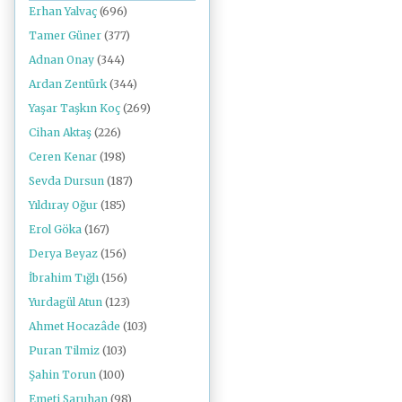
Erhan Yalvaç
(696)
Tamer Güner
(377)
Adnan Onay
(344)
Ardan Zentürk
(344)
Yaşar Taşkın Koç
(269)
Cihan Aktaş
(226)
Ceren Kenar
(198)
Sevda Dursun
(187)
Yıldıray Oğur
(185)
Erol Göka
(167)
Derya Beyaz
(156)
İbrahim Tığlı
(156)
Yurdagül Atun
(123)
Ahmet Hocazâde
(103)
Puran Tilmiz
(103)
Şahin Torun
(100)
Emeti Saruhan
(98)