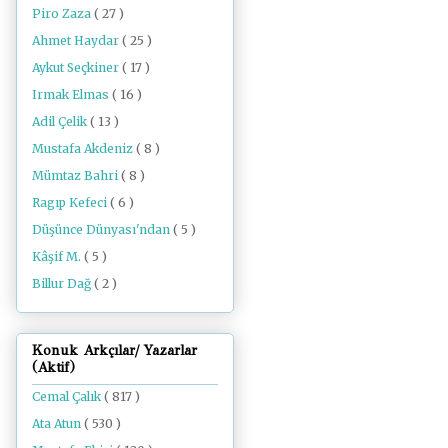
Piro Zaza
( 27 )
Ahmet Haydar
( 25 )
Aykut Seçkiner
( 17 )
Irmak Elmas
( 16 )
Adil Çelik
( 13 )
Mustafa Akdeniz
( 8 )
Mümtaz Bahri
( 8 )
Ragıp Kefeci
( 6 )
Düşünce Dünyası'ndan
( 5 )
Kâşif M.
( 5 )
Billur Dağ
( 2 )
Konuk Arkçılar/ Yazarlar
(Aktif)
Cemal Çalık
( 817 )
Ata Atun
( 530 )