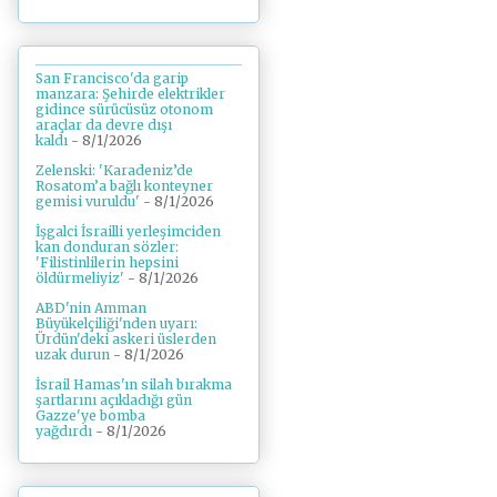
San Francisco'da garip
manzara: Şehirde elektrikler
gidince sürücüsüz otonom
araçlar da devre dışı
kaldı
- 8/1/2026
Zelenski: 'Karadeniz’de
Rosatom’a bağlı konteyner
gemisi vuruldu'
- 8/1/2026
İşgalci İsrailli yerleşimciden
kan donduran sözler:
'Filistinlilerin hepsini
öldürmeliyiz'
- 8/1/2026
ABD'nin Amman
Büyükelçiliği'nden uyarı:
Ürdün'deki askeri üslerden
uzak durun
- 8/1/2026
İsrail Hamas'ın silah bırakma
şartlarını açıkladığı gün
Gazze'ye bomba
yağdırdı
- 8/1/2026