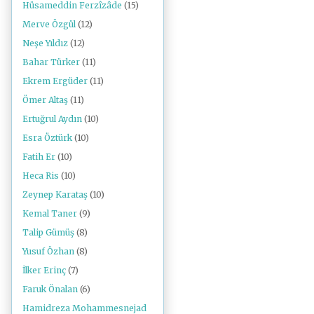
Hüsameddin Ferzîzâde
(15)
Merve Özgül
(12)
Neşe Yıldız
(12)
Bahar Türker
(11)
Ekrem Ergüder
(11)
Ömer Altaş
(11)
Ertuğrul Aydın
(10)
Esra Öztürk
(10)
Fatih Er
(10)
Heca Ris
(10)
Zeynep Karataş
(10)
Kemal Taner
(9)
Talip Gümüş
(8)
Yusuf Özhan
(8)
İlker Erinç
(7)
Faruk Önalan
(6)
Hamidreza Mohammesnejad