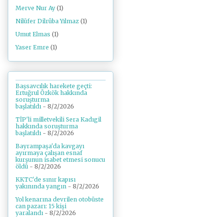
Merve Nur Ay
(1)
Nilüfer Dilrûba Yılmaz
(1)
Umut Elmas
(1)
Yaser Emre
(1)
Başsavcılık harekete geçti:
Ertuğrul Özkök hakkında
soruşturma
başlatıldı
- 8/2/2026
TİP'li milletvekili Sera Kadıgil
hakkında soruşturma
başlatıldı
- 8/2/2026
Bayrampaşa'da kavgayı
ayırmaya çalışan esnaf
kurşunun isabet etmesi sonucu
öldü
- 8/2/2026
KKTC'de sınır kapısı
yakınında yangın
- 8/2/2026
Yol kenarına devrilen otobüste
can pazarı: 15 kişi
yaralandı
- 8/2/2026