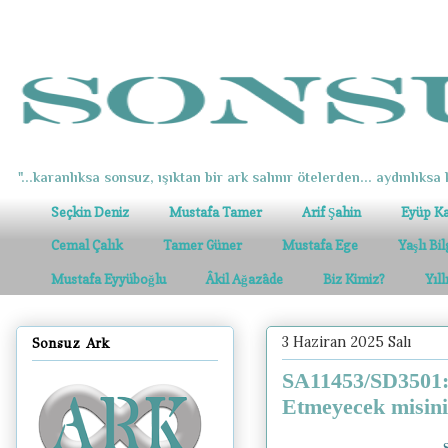
"...karanlıksa sonsuz, ışıktan bir ark salınır ötelerden... aydınlıksa k
Seçkin Deniz
Mustafa Tamer
Arif Şahin
Eyüp K
Cemal Çalık
Tamer Güner
Mustafa Ege
Yaşlı Bi
Mustafa Eyyüboğlu
Âkil Ağazâde
Biz Kimiz?
Yıl
3 Haziran 2025 Salı
Sonsuz Ark
SA11453/SD3501: 
Etmeyecek misin