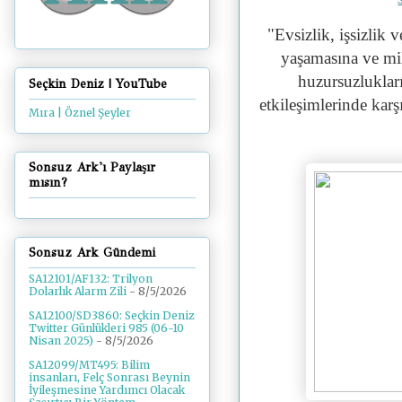
"
Evsizlik, işsizlik 
yaşamasına ve mil
huzursuzlukları
Seçkin Deniz | YouTube
etkileşimlerinde karş
Mıra | Öznel Şeyler
Sonsuz Ark'ı Paylaşır
mısın?
Sonsuz Ark Gündemi
SA12101/AF132: Trilyon
Dolarlık Alarm Zili
- 8/5/2026
SA12100/SD3860: Seçkin Deniz
Twitter Günlükleri 985 (06-10
Nisan 2025)
- 8/5/2026
SA12099/MT495: Bilim
insanları, Felç Sonrası Beynin
İyileşmesine Yardımcı Olacak