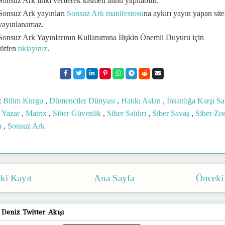
Sonsuz Ark linki verilerek kısmen alıntı yapılabilir.
Sonsuz Ark yayınları
Sonsuz Ark manifestosu
na aykırı yayın yapan site
yayınlanamaz.
Sonsuz Ark Yayınlarının Kullanımına İlişkin Önemli Duyuru için
lütfen
tıklayınız
.
:
Bilim Kurgu
,
Dümenciler Dünyası
,
Hakkı Aslan
,
İnsanlığa Karşı S
 Yazar
,
Matrix
,
Siber Güvenlik
,
Siber Saldırı
,
Siber Savaş
,
Siber Zo
a
,
Sonsuz Ark
ki Kayıt
Ana Sayfa
Önceki
 Deniz Twitter Akışı