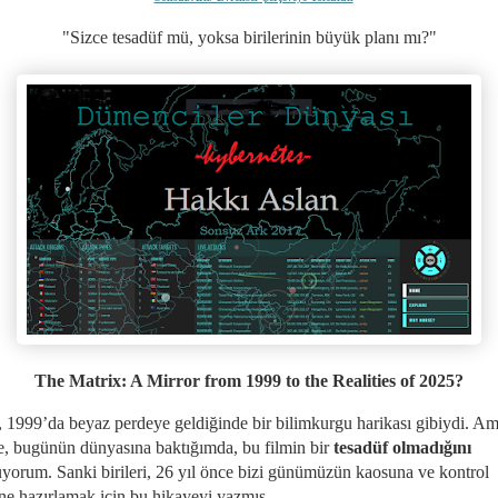
"
Sizce tesadüf mü, yoksa birilerinin büyük planı mı?
"
The Matrix: A Mirror from 1999 to the Realities of 2025?
, 1999’da beyaz perdeye geldiğinde bir bilimkurgu harikası gibiydi. A
e, bugünün dünyasına baktığımda, bu filmin bir
tesadüf olmadığını
yorum. Sanki birileri, 26 yıl önce bizi günümüzün kaosuna ve kontrol
ne hazırlamak için bu hikayeyi yazmış.