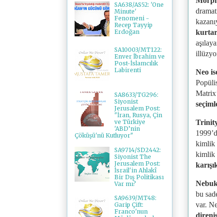
Morph
SA638/AS52: 'One
dramat
Minute'
Fenomeni -
kazanı
Recep Tayyip
kurtar
Erdoğan
aşılaya
SA10003/MT122:
illüzyo
Enver İbrahim ve
Post-İslamcılık
Labirenti
Neo i
Popülis
Matrix’
SA8633/TG296:
Siyonist
seçiml
Jerusalem Post:
"İran, Rusya, Çin
Trinit
ve Türkiye
'ABD’nin
1999’d
Çöküşü'nü Kutluyor"
kimlik 
SA9714/SD2442:
kimlik
Siyonist The
Jerusalem Post:
karışık
İsrail'in Ahlakî
Bir Dış Politikası
Nebuk
Var mı?
bu sad
SA9639/MT48:
var. Ne
Garip Çift:
Franco'nun
direni