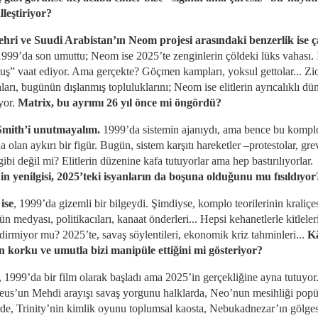
leştiriyor?
ehri ve Suudi Arabistan’ın Neom projesi arasındaki benzerlik ise ç
1999’da son umuttu; Neom ise 2025’te zenginlerin çöldeki lüks vahası. İ
luş” vaat ediyor. Ama gerçekte? Göçmen kampları, yoksul gettolar... Zi
arı, bugünün dışlanmış topluluklarını; Neom ise elitlerin ayrıcalıklı dü
yor.
Matrix, bu ayrımı 26 yıl önce mi öngördü?
Smith’i unutmayalım.
1999’da sistemin ajanıydı, ama bence bu komp
a olan aykırı bir figür. Bugün, sistem karşıtı hareketler –protestolar, gre
ibi değil mi? Elitlerin düzenine kafa tutuyorlar ama hep bastırılıyorlar.
in yenilgisi, 2025’teki isyanların da boşuna olduğunu mu fısıldıyor
ise
, 1999’da gizemli bir bilgeydi. Şimdiyse, komplo teorilerinin kraliçes
 medyası, politikacıları, kanaat önderleri... Hepsi kehanetlerle kitleler
dirmiyor mu? 2025’te, savaş söylentileri, ekonomik kriz tahminleri...
K
rin korku ve umutla bizi manipüle ettiğini mi gösteriyor?
, 1999’da bir film olarak başladı ama 2025’in gerçekliğine ayna tutuyor
us’un Mehdi arayışı savaş yorgunu halklarda, Neo’nun mesihliği popül
erde, Trinity’nin kimlik oyunu toplumsal kaosta, Nebukadnezar’ın gölge