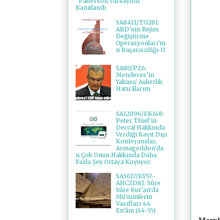
"Patterson Varsayımı"
Kanıtlandı
SA8411/TG281:
ABD'nin Rejim
Değiştirme
Operasyonları'nı
n Başarısızlığı-II
SA80/PZ6:
Menderes’in
Yakası/ Askerlik
Hatırâlarım
SA12096/EK148:
Peter Thiel'in
Deccal Hakkında
Verdiği Kayıt Dışı
Konferanslar,
Armageddon'da
n Çok Onun Hakkında Daha
Fazla Şey Ortaya Koyuyor
SA5617/KY57-
AHCZD81: Sûre
Sûre Kur'an'da
Mü'minlerin
Vasıfları 44:
En'âm (44-55)