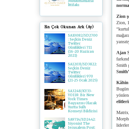
Müslümanlarla
İttifakı
normal
Zion ş
Zion, 
En Çok Okunan Ark (Ay)
“kurtu
mağaral
SA10082/SD2700
: Seçkin Deniz
yansıtı
Twitter
Günlükleri 711
(16-20 Haziran
Ajan 
2021)
farkınd
SA12031/SD3822:
Smith g
Seçkin Deniz
Smith’
Twitter
Günlükleri 970
(21-25 Ocak 2025)
Kâhin 
Bugünün
SA3248/KY33-
yönlen
YO118: Bir New
York Times
elitle
Başyazısı Olarak
Yurtta Sulh
Konseyi Bildirisi
Matrix
Morphe
SA9714/SD2442:
Siyonist The
liderl
Jerusalem Post: