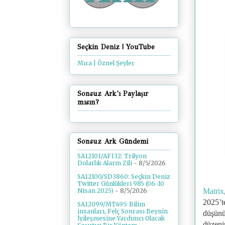
Seçkin Deniz | YouTube
Mıra | Öznel Şeyler
Sonsuz Ark'ı Paylaşır
mısın?
Sonsuz Ark Gündemi
SA12101/AF132: Trilyon
Dolarlık Alarm Zili
- 8/5/2026
SA12100/SD3860: Seçkin Deniz
Twitter Günlükleri 985 (06-10
Matrix
Nisan 2025)
- 8/5/2026
2025’t
SA12099/MT495: Bilim
insanları, Felç Sonrası Beynin
düşünü
İyileşmesine Yardımcı Olacak
düzeni