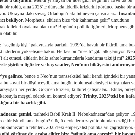
eus’u düşünün.
Mehdi’yi arayan bir lider gibi, değil mi? 1999’da bu
ik bir roldü, ama 2025’te dünyada liderlik krizlerini görünce başka bir 
yor. Ukrayna’daki savaş, Ortadoğu’daki bitmeyen çatışmalar...
İnsanla
ıcı bekliyor.
Morpheus, elitlerin bize “bir kahraman gelir” umudunu
rak kitleleri oyalama planı mı? Bugünün politik figürleri, Morpheus gibi
n olabilir.
se
“seçilmiş kişi” palavrasıyla parladı. 1999’da havalı bir fikirdi, ama b
t liderlerin yükselişine bakın: Herkes bir “mesih” gibi alkışlanıyor. Ne
i alt etmesi, elitlerin halkı sahte kurtarıcılarla kandırma taktiği mi?
2025
erle şişirilen figürler ve boş vaatler, Neo’nun hikâyesini andırmıy
y’ye gelince
, bence o Neo’nun transseksüel hali; kendi içindeki bir yan
a bu soyut bir düşünceydi, ama bugün toplumsal cinsiyet tartışmaları v
arayışları her yerde. Göçmen krizleri, kültürel çatışmalar... Elitler, bireyl
 kaosuyla meşgul ederek mi kontrol ediyor?
Trinity, 2025’teki bu kafa
lığına bir hazırlık gibi.
adnezar gemisi
, tarihteki Babil Kralı II. Nebukadnezar’dan geliyor. 
ece bir isimdi, ama bugün? Güçlü devletlerin zayıf toplumları ezdiği bi
bukadnezar’ın fetihleri, 2025’teki emperyalist politikaları çağrıştırıyor.
ş gibi görünse de, acaba elitler bize “sığınık ama çaresiz” bir hayat