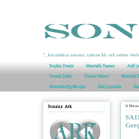
"...karanlıksa sonsuz, ışıktan bir ark salınır ötel
Seçkin Deniz
Mustafa Tamer
Arif Ş
Cemal Çalık
Tamer Güner
Mustafa 
Mustafa Eyyüboğlu
Âkil Ağazâde
Bi
11 Nisa
Sonsuz Ark
SA11
Gerç