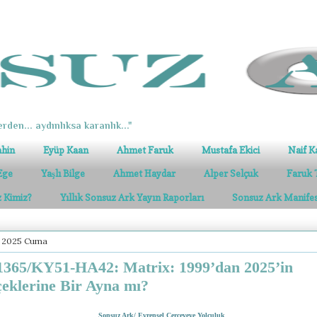
erden... aydınlıksa karanlık..."
ahin
Eyüp Kaan
Ahmet Faruk
Mustafa Ekici
Naif K
Ege
Yaşlı Bilge
Ahmet Haydar
Alper Selçuk
Faruk 
z Kimiz?
Yıllık Sonsuz Ark Yayın Raporları
Sonsuz Ark Manife
n 2025 Cuma
365/KY51-HA42: Matrix: 1999’dan 2025’in
eklerine Bir Ayna mı?
Sonsuz Ark/ Evrensel Çerçeveye Yolculuk