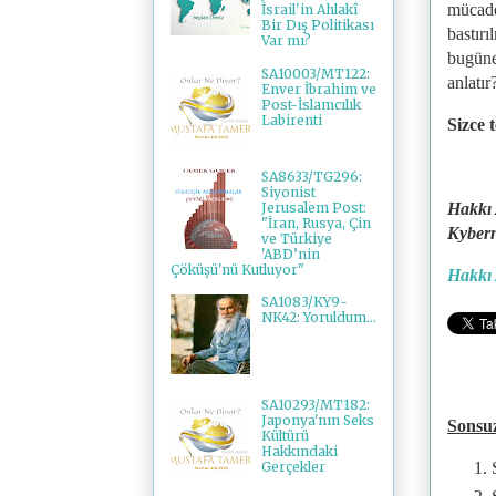
mücadel
İsrail'in Ahlakî
Bir Dış Politikası
bastırı
Var mı?
bugüne 
SA10003/MT122:
anlatır
Enver İbrahim ve
Post-İslamcılık
Labirenti
Sizce 
SA8633/TG296:
Siyonist
Jerusalem Post:
Hakkı 
"İran, Rusya, Çin
Kybern
ve Türkiye
'ABD’nin
Çöküşü'nü Kutluyor"
Hakkı 
SA1083/KY9-
NK42: Yoruldum...
SA10293/MT182:
Japonya'nın Seks
Sonsu
Kültürü
Hakkındaki
Gerçekler