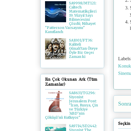
SA9998/MT121:
Caltech
Matematikçileri
19. Yüzyıl Sayı
Bilmecesini
Çözdü; Nihayet
"Patterson Varsayımı"
Kanıtlandı
SA1001/FT36:
Kaliteli
Günah’tan Öteye
Öyle Bir Geçer
Zaman ki
Labels
Konuk
Sinem
En Çok Okunan Ark (Tüm
Zamanlar)
SA8633/TG296:
Siyonist
Jerusalem Post:
Sonra
"İran, Rusya, Çin
ve Türkiye
'ABD’nin
Çöküşü'nü Kutluyor"
Seçkin
SA9714/SD2442:
Siyonist The