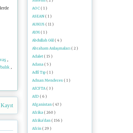
Sistemi
( 2 )
lerde
AOC
( 1 )
ASEAN
( 1 )
AUKUS
( 11 )
AYM
( 1 )
Abdullah Gül
( 4 )
Abraham Anlaşmaları
( 2 )
Adalet
( 15 )
avaş
,
Adana
( 5 )
rbalık
,
Adlî Tıp
( 1 )
Adnan Menderes
( 1 )
AfCFTA
( 3 )
AfD
( 6 )
Afganistan
( 47 )
 Kayıt
Afrika
( 260 )
Afrika'dan
( 156 )
Afrin
( 29 )