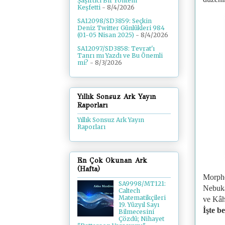
Şaşırtıcı Bir Yöntem
Keşfetti
- 8/4/2026
SA12098/SD3859: Seçkin
Deniz Twitter Günlükleri 984
(01-05 Nisan 2025)
- 8/4/2026
SA12097/SD3858: Tevrat'ı
Tanrı mı Yazdı ve Bu Önemli
mi?
- 8/3/2026
Yıllık Sonsuz Ark Yayın
Raporları
Yıllık Sonsuz Ark Yayın
Raporları
En Çok Okunan Ark
(Hafta)
Morphe
SA9998/MT121:
Nebuka
Caltech
Matematikçileri
ve Kâh
19. Yüzyıl Sayı
İşte b
Bilmecesini
Çözdü; Nihayet