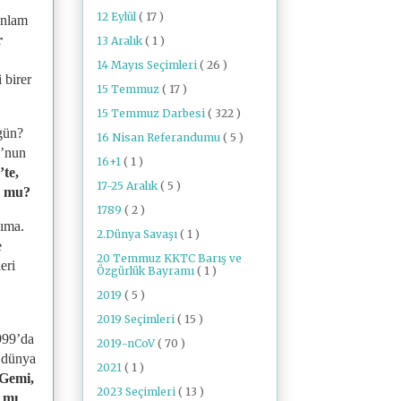
12 Eylül
( 17 )
anlam
r
13 Aralık
( 1 )
14 Mayıs Seçimleri
( 26 )
 birer
15 Temmuz
( 17 )
15 Temmuz Darbesi
( 322 )
ugün?
16 Nisan Referandumu
( 5 )
o’nun
16+1
( 1 )
’te,
17-25 Aralık
( 5 )
or mu?
1789
( 2 )
sıma.
2.Dünya Savaşı
( 1 )
e
20 Temmuz KKTC Barış ve
eri
Özgürlük Bayramı
( 1 )
2019
( 5 )
2019 Seçimleri
( 15 )
1999’da
2019-nCoV
( 70 )
r dünya
2021
( 1 )
Gemi,
2023 Seçimleri
( 13 )
ı mı