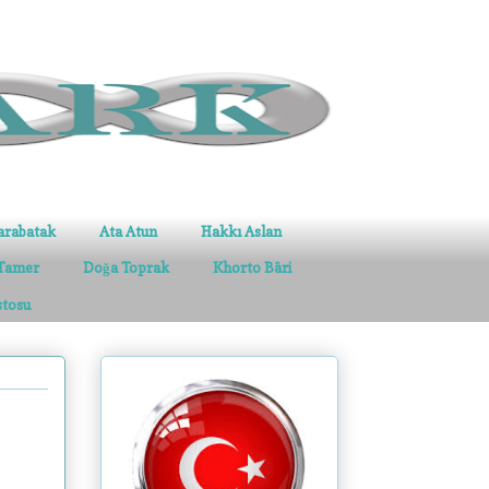
arabatak
Ata Atun
Hakkı Aslan
Tamer
Doğa Toprak
Khorto Bâri
stosu