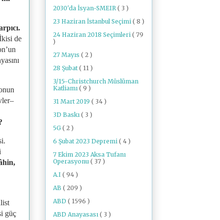
2030'da İsyan-SMEIR
( 3 )
23 Haziran İstanbul Seçimi
( 8 )
arpıcı.
24 Haziran 2018 Seçimleri
( 79
kisi de
)
on’un
27 Mayıs
( 2 )
nyasını
28 Şubat
( 11 )
3/15-Christchurch Müslüman
Katliamı
( 9 )
lonun
vler–
31 Mart 2019
( 34 )
3D Baskı
( 3 )
?
5G
( 2 )
i.
6 Şubat 2023 Depremi
( 4 )
i
7 Ekim 2023 Aksa Tufanı
Operasyonu
( 37 )
âhin,
A.I
( 94 )
AB
( 209 )
.
ABD
( 1596 )
ist
si güç
ABD Anayasası
( 3 )