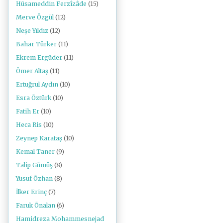
Hüsameddin Ferzîzâde
(15)
Merve Özgül
(12)
Neşe Yıldız
(12)
Bahar Türker
(11)
Ekrem Ergüder
(11)
Ömer Altaş
(11)
Ertuğrul Aydın
(10)
Esra Öztürk
(10)
Fatih Er
(10)
Heca Ris
(10)
Zeynep Karataş
(10)
Kemal Taner
(9)
Talip Gümüş
(8)
Yusuf Özhan
(8)
İlker Erinç
(7)
Faruk Önalan
(6)
Hamidreza Mohammesnejad