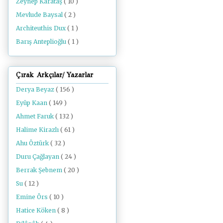
Zeynep Karataş
( 10 )
Mevlude Baysal
( 2 )
Architeuthis Dux
( 1 )
Barış Anteplioğlu
( 1 )
Çırak Arkçılar/ Yazarlar
Derya Beyaz
( 156 )
Eyüp Kaan
( 149 )
Ahmet Faruk
( 132 )
Halime Kirazlı
( 61 )
Ahu Öztürk
( 32 )
Duru Çağlayan
( 24 )
Berrak Şebnem
( 20 )
Su
( 12 )
Emine Örs
( 10 )
Hatice Köken
( 8 )