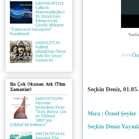
SA9998/MT121:
Caltech
Matematikçileri
19. Yüzyıl Sayı
Bilmecesini
Çözdü; Nihayet
"Patterson Varsayımı"
Kanıtlandı
YouTub
SA1001/FT36:
Kaliteli
Günah’tan Öteye
<<<Ön
Öyle Bir Geçer
Zaman ki
En Çok Okunan Ark (Tüm
Seçkin Deniz, 01
.05
Zamanlar)
SA8633/TG296:
Siyonist
Jerusalem Post:
"İran, Rusya, Çin
Mıra | Öznel Şeyler
ve Türkiye
'ABD’nin
Çöküşü'nü Kutluyor"
Seçkin Deniz Yayınl
SA9714/SD2442:
Siyonist The