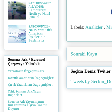
SA7630/Sonsuz
Ark-YD151:
Kemoterapi
Nedir ve Nasıl
Çalışır?
SA8059/KY23-
Labels:
Analizler
,
Mı
NN35: Yeni Türk-
Amerikan
İlişkilerinin
Başlangıcı
Sonraki Kayıt
Sonsuz Ark / Evrensel
Çerçeveye Yolculuk
Seçkin Deniz Twitter
Yazarların Özgeçmişleri
Konuk Yazarların Özgeçmişleri
Tweets by Seckin_De
Çırak Yazarların Özgeçmişleri
Yıllık Sonsuz Ark Yayın
Raporları
Sonsuz Ark Yayınlarının
Kullanımına İlişkin Önemli
Duyuru