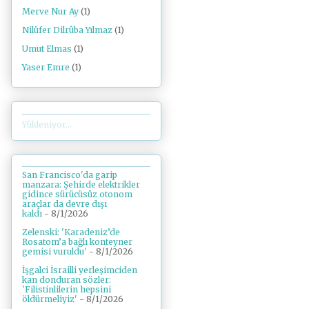
Merve Nur Ay
(1)
Nilüfer Dilrûba Yılmaz
(1)
Umut Elmas
(1)
Yaser Emre
(1)
Yükleniyor...
San Francisco'da garip
manzara: Şehirde elektrikler
gidince sürücüsüz otonom
araçlar da devre dışı
kaldı
- 8/1/2026
Zelenski: 'Karadeniz’de
Rosatom’a bağlı konteyner
gemisi vuruldu'
- 8/1/2026
İşgalci İsrailli yerleşimciden
kan donduran sözler:
'Filistinlilerin hepsini
öldürmeliyiz'
- 8/1/2026