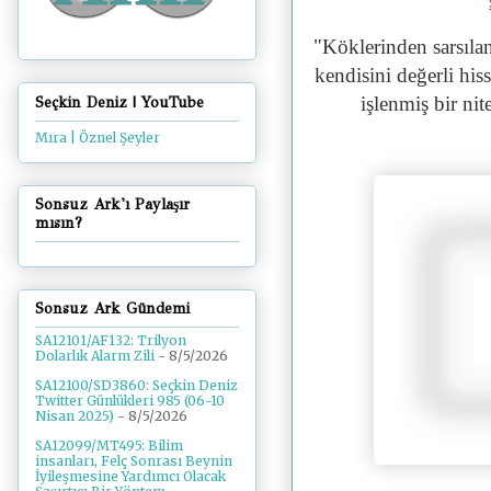
"
Köklerinden sarsıla
kendisini değerli his
işlenmiş bir nit
Seçkin Deniz | YouTube
Mıra | Öznel Şeyler
Sonsuz Ark'ı Paylaşır
mısın?
Sonsuz Ark Gündemi
SA12101/AF132: Trilyon
Dolarlık Alarm Zili
- 8/5/2026
SA12100/SD3860: Seçkin Deniz
Twitter Günlükleri 985 (06-10
Nisan 2025)
- 8/5/2026
SA12099/MT495: Bilim
insanları, Felç Sonrası Beynin
İyileşmesine Yardımcı Olacak