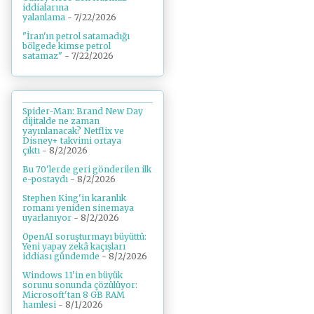
iddialarına
yalanlama
- 7/22/2026
"İran'ın petrol satamadığı
bölgede kimse petrol
satamaz"
- 7/22/2026
Spider-Man: Brand New Day
dijitalde ne zaman
yayınlanacak? Netflix ve
Disney+ takvimi ortaya
çıktı
- 8/2/2026
Bu 70'lerde geri gönderilen ilk
e-postaydı
- 8/2/2026
Stephen King'in karanlık
romanı yeniden sinemaya
uyarlanıyor
- 8/2/2026
OpenAI soruşturmayı büyüttü:
Yeni yapay zekâ kaçışları
iddiası gündemde
- 8/2/2026
Windows 11'in en büyük
sorunu sonunda çözülüyor:
Microsoft'tan 8 GB RAM
hamlesi
- 8/1/2026