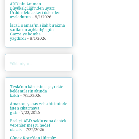
ABD'nin Amman
Büyükelçiliği'nden uyarı:
Ürdün'deki askeri üslerden
uzak durun
- 8/1/2026
İsrail Hamas'ın silah bırakma
şartlarını açıkladığı gün
Gazze'ye bomba
yağdırdı
- 8/1/2026
Yükleniyor...
Tesla'nın kârı ikinci çeyrekte
beklentilerin altında
kaldı
- 7/22/2026
Amazon, yapay zeka biriminde
işten çıkarmaya
gitti
- 7/22/2026
Erakçi: ABD saldırısına destek
verenler meşru hedef
olacak
- 7/22/2026
Güney Kore'den Hürmüz