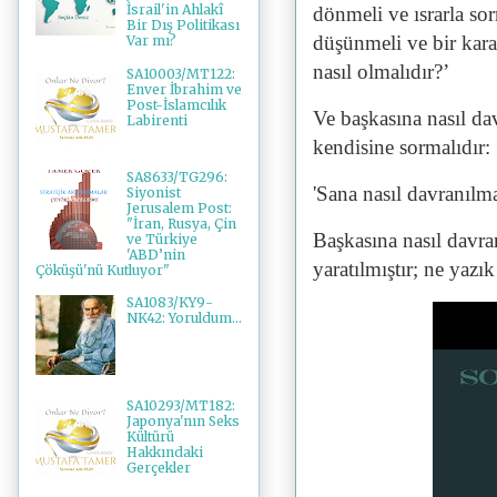
İsrail'in Ahlakî
dönmeli ve ısrarla sor
Bir Dış Politikası
düşünmeli ve bir karar
Var mı?
nasıl olmalıdır?’
SA10003/MT122:
Enver İbrahim ve
Post-İslamcılık
Ve başkasına nasıl da
Labirenti
kendisine sormalıdır:
SA8633/TG296:
'Sana nasıl davranılmas
Siyonist
Jerusalem Post:
"İran, Rusya, Çin
Başkasına nasıl davra
ve Türkiye
'ABD’nin
yaratılmıştır; ne yazı
Çöküşü'nü Kutluyor"
SA1083/KY9-
NK42: Yoruldum...
SA10293/MT182:
Japonya'nın Seks
Kültürü
Hakkındaki
Gerçekler