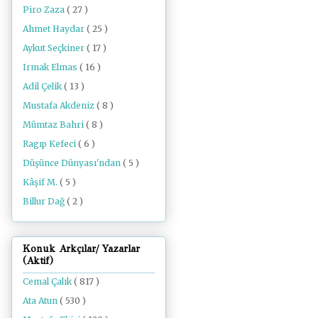
Piro Zaza
( 27 )
Ahmet Haydar
( 25 )
Aykut Seçkiner
( 17 )
Irmak Elmas
( 16 )
Adil Çelik
( 13 )
Mustafa Akdeniz
( 8 )
Mümtaz Bahri
( 8 )
Ragıp Kefeci
( 6 )
Düşünce Dünyası'ndan
( 5 )
Kâşif M.
( 5 )
Billur Dağ
( 2 )
Konuk Arkçılar/ Yazarlar
(Aktif)
Cemal Çalık
( 817 )
Ata Atun
( 530 )