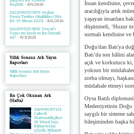
Şaşırtıcı Bir Yöntem
İnsan kendisine, çev
Keşfetti
- 8/4/2026
aracılığıyla artık mü
SA12098/SD3859: Seçkin
Deniz Twitter Günlükleri 984
yaşayan insanlara bak
(01-05 Nisan 2025)
- 8/4/2026
düşünmeli, ‘Huzur üret
SA12097/SD3858: Tevrat'ı
Tanrı mı Yazdı ve Bu Önemli
sormalı kendisine ve b
mi?
- 8/3/2026
Doğu'dan Batı'ya doğr
Batı’da son hâlini alan
Yıllık Sonsuz Ark Yayın
açık ve korkutucu ki,
Raporları
yoksun bir müdahaleci
Yıllık Sonsuz Ark Yayın
Raporları
zorba olmayı, başkası
müdahale etmeyi norm
En Çok Okunan Ark
Oysa Batılı diplomasi
(Hafta)
Medeniyetinin Doğu M
SA9998/MT121:
saygılı bir sisteme sa
Caltech
Matematikçileri
bileşiminden başka bi
19. Yüzyıl Sayı
Bilmecesini
Çözdü; Nihayet