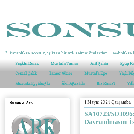
"...karanlıksa sonsuz, ışıktan bir ark salınır ötelerden... aydınlıksa k
Seçkin Deniz
Mustafa Tamer
Arif Şahin
Eyüp K
Cemal Çalık
Tamer Güner
Mustafa Ege
Yaşlı Bi
Mustafa Eyyüboğlu
Âkil Ağazâde
Biz Kimiz?
Yıl
1 Mayıs 2024 Çarşamba
Sonsuz Ark
SA10723/SD3096: 
Davranılmasını İs