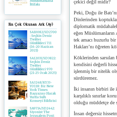
Müslümanlarla
çekici değil midir?
İttifakı
Peki, Doğu ile Batı’
Dinlerinden koptukları
En Çok Okunan Ark (Ay)
diplomatik müdahalel
SA10082/SD2700
eğen Müslümanların Al
: Seçkin Deniz
tek amacı huzurlu bir
Twitter
Günlükleri 711
Hakları’nı öğreten k
(16-20 Haziran
2021)
Köklerinden sarsılan 
SA12031/SD3822:
Seçkin Deniz
kendisini değerli his
Twitter
Günlükleri 970
işlenmiş bir nitelik o
(21-25 Ocak 2025)
sürdüremez.
SA3248/KY33-
YO118: Bir New
İki insanın birbiri ile
York Times
Başyazısı Olarak
karşılıklı sınırlar ko
Yurtta Sulh
Konseyi Bildirisi
olduğu müddetçe de sağ
SA9714/SD2442:
Siyonist The
İnsan değersiz hisse
Jerusalem Post: