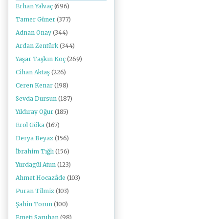
Erhan Yalvaç
(696)
Tamer Güner
(377)
Adnan Onay
(344)
Ardan Zentürk
(344)
Yaşar Taşkın Koç
(269)
Cihan Aktaş
(226)
Ceren Kenar
(198)
Sevda Dursun
(187)
Yıldıray Oğur
(185)
Erol Göka
(167)
Derya Beyaz
(156)
İbrahim Tığlı
(156)
Yurdagül Atun
(123)
Ahmet Hocazâde
(103)
Puran Tilmiz
(103)
Şahin Torun
(100)
Emeti Saruhan
(98)