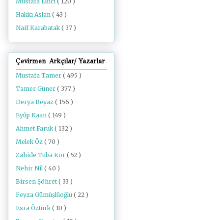
Mustafa Ekici
( 120 )
Hakkı Aslan
( 43 )
Naif Karabatak
( 37 )
Çevirmen Arkçılar/ Yazarlar
Mustafa Tamer
( 495 )
Tamer Güner
( 377 )
Derya Beyaz
( 156 )
Eyüp Kaan
( 149 )
Ahmet Faruk
( 132 )
Melek Öz
( 70 )
Zahide Tuba Kor
( 52 )
Nehir Nil
( 40 )
Birsen Şöhret
( 33 )
Feyza Gümüşlüoğlu
( 22 )
Esra Öztürk
( 10 )