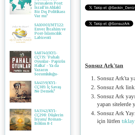
Jerusalem Post:
İsrail'in Ahlakî
Bir Dış Politikası
Var mı?
SA10003/MT122:
Enver İbrahim ve
Post-İslamcılık
Labirenti
SA8740/KY1-
CÇ735: 'Pahalı
Oyunlar- Papirüs
Sonsuz Ark'tan
Halka' - Ya da
Yazarın
Sorumluluğu-
Sonsuz Ark'ta y
SA4159/KY1-
Sonsuz Ark linki 
CÇ385: İç Savaş
Ne Demek?
Sonsuz Ark yayı
yapan sitelerde 
SA3342/KY1-
Sonsuz Ark Yayı
CÇ298: Düşlerin
İsyanı/ Roman-
için lütfen
tıklay
Bölüm 8-I