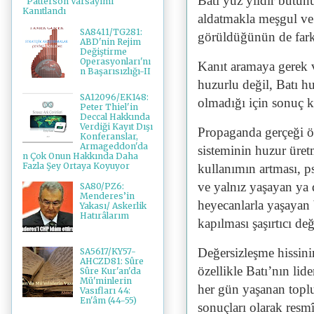
Batı yüz yıldır bütün
"Patterson Varsayımı"
Kanıtlandı
aldatmakla meşgul ve a
SA8411/TG281:
görüldüğünün de fark
ABD'nin Rejim
Değiştirme
Operasyonları'nı
Kanıt aramaya gerek v
n Başarısızlığı-II
huzurlu değil, Batı hu
SA12096/EK148:
olmadığı için sonuç 
Peter Thiel'in
Deccal Hakkında
Verdiği Kayıt Dışı
Propaganda gerçeği ört
Konferanslar,
Armageddon'da
sisteminin huzur üret
n Çok Onun Hakkında Daha
Fazla Şey Ortaya Koyuyor
kullanımın artması, ps
ve yalnız yaşayan ya d
SA80/PZ6:
Menderes’in
heyecanlarla yaşayan 
Yakası/ Askerlik
Hatırâlarım
kapılması şaşırtıcı değ
Değersizleşme hissinin
SA5617/KY57-
AHCZD81: Sûre
özellikle Batı’nın li
Sûre Kur'an'da
Mü'minlerin
her gün yaşanan toplu 
Vasıfları 44:
En'âm (44-55)
sonuçları olarak resmî