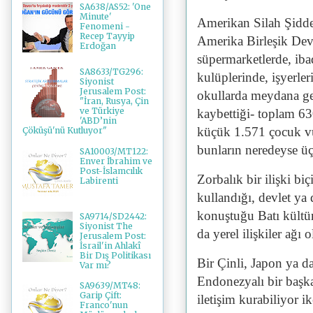
SA638/AS52: 'One
Minute'
Amerikan Silah Şidde
Fenomeni -
Recep Tayyip
Amerika Birleşik Devl
Erdoğan
süpermarketlerde, iba
SA8633/TG296:
kulüplerinde, işyerle
Siyonist
Jerusalem Post:
okullarda meydana gel
"İran, Rusya, Çin
ve Türkiye
kaybettiği- toplam 630
'ABD’nin
küçük 1.571 çocuk vur
Çöküşü'nü Kutluyor"
bunların neredeyse üçt
SA10003/MT122:
Enver İbrahim ve
Post-İslamcılık
Zorbalık bir ilişki bi
Labirenti
kullandığı, devlet ya
konuştuğu Batı kültür
SA9714/SD2442:
Siyonist The
da yerel ilişkiler ağ
Jerusalem Post:
İsrail'in Ahlakî
Bir Dış Politikası
Bir Çinli, Japon ya d
Var mı?
Endonezyalı bir başk
SA9639/MT48:
Garip Çift:
iletişim kurabiliyor 
Franco'nun