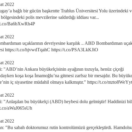
at 2022
ugay’a bağlı bir gücün başkentte Trablus Üniversitesi Yolu üzerindeki v
bölgesindeki polis mevzilerine saldırdığı iddiası var...
//t.co/Ba6bXwRh4P
at 2022
mbardıman uçaklarının devriyesine karşılık .. ABD Bombardıman uçak
esi https://t.co/hjvwdTqahC https://t.co/PSA3LkKJiO
at 2022
i: "ABD’nin Ankara büyükelçisinin ayağının tozuyla, henüz çiçeği
dayken koşa koşa İmamoğlu’na gitmesi zarfsız bir mesajdır. Bu büyüke
e’nin iç siyasetine müdahil olmaya kalkmıştır." https://t.co/mzto8WeYy
at 2022
i: "Anlaşılan bu büyükelçi (ABD) heybesi dolu gelmiştir! Haddinizi bil
//t.co/aWaJ065sUh
at 2022
n: "Bu sabah doktorumuz rutin kontrolümüzü gerçekleştirdi. Hamdols