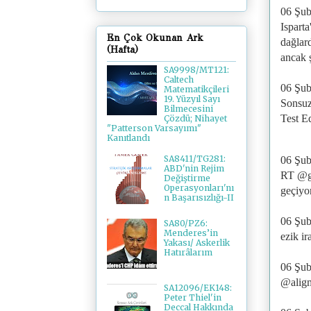
06 Şub
Isparta
En Çok Okunan Ark
dağlard
(Hafta)
ancak ş
SA9998/MT121:
Caltech
06 Şub
Matematikçileri
19. Yüzyıl Sayı
Sonsuz
Bilmecesini
Test 
Çözdü; Nihayet
"Patterson Varsayımı"
Kanıtlandı
SA8411/TG281:
06 Şub
ABD'nin Rejim
RT @go
Değiştirme
Operasyonları'nı
geçiyor
n Başarısızlığı-II
06 Şub
SA80/PZ6:
Menderes’in
ezik ir
Yakası/ Askerlik
Hatırâlarım
06 Şub
@aligm
SA12096/EK148:
Peter Thiel'in
Deccal Hakkında