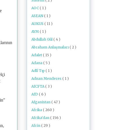
Sistemi
( 2 )
AOC
( 1 )
e
ASEAN
( 1 )
AUKUS
( 11 )
AYM
( 1 )
Abdullah Gül
( 4 )
larının
Abraham Anlaşmaları
( 2 )
Adalet
( 15 )
Adana
( 5 )
Adlî Tıp
( 1 )
lçi
Adnan Menderes
( 1 )
t
AfCFTA
( 3 )
AfD
( 6 )
in"
Afganistan
( 47 )
Afrika
( 260 )
Afrika'dan
( 156 )
un,
Afrin
( 29 )