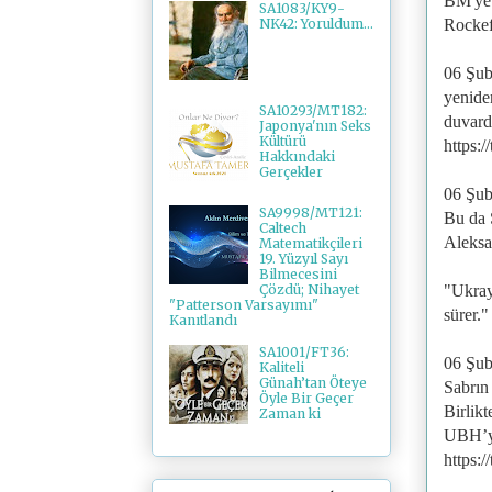
BM'ye 
SA1083/KY9-
Rockefe
NK42: Yoruldum...
06 Şub
yenide
SA10293/MT182:
duvarda
Japonya'nın Seks
Kültürü
https:
Hakkındaki
Gerçekler
06 Şub
SA9998/MT121:
Bu da 
Caltech
Aleksa
Matematikçileri
19. Yüzyıl Sayı
Bilmecesini
"Ukray
Çözdü; Nihayet
"Patterson Varsayımı"
sürer.
Kanıtlandı
SA1001/FT36:
06 Şub
Kaliteli
Günah’tan Öteye
Sabrın
Öyle Bir Geçer
Birlik
Zaman ki
UBH’yi
https: