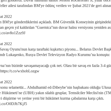
geri gönderdi. Duvar halısının sahibi Nelson Rockefeller Jr, yıllar önce
ller ailesi tarafından BM'ye ödünç verilen ve Şubat 2021'de geri alınan
at 2022
n BM'ye gönderdiklerini açıkladı. BM Güvenlik Konseyinin girişindek
n geçen yıl kaldırılan ''Guernica''nın duvar halısı versiyonu yeniden ası
//t.co/av8o1Zzz9J
at 2022
Savaş Oyunu'nun karşı taraftaki kışkırtıcı piyonu... Belarus Devlet Baş
ndr Lukaşenko, Rusya Devlet Televizyon Radyo Kurumu’na konuştu:
na’nın bizimle savaşamayacağı çok net. Olası bir savaş en fazla 3-4 gü
" https://t.co/wxhobLozgw
at 2022
 sonu selamettir... Abdulhamid ed-Dibeybe’nin başbakanı olduğu Ulusa
te Hükümeti’ne (UBH) yakın silahlı gruplar, Temsilciler Meclisi'nin (T
 düşürme ve yerine yeni bir hükümet kurma çabalarına karşı çıktı.
//t.co/O0DJh7KjJ5