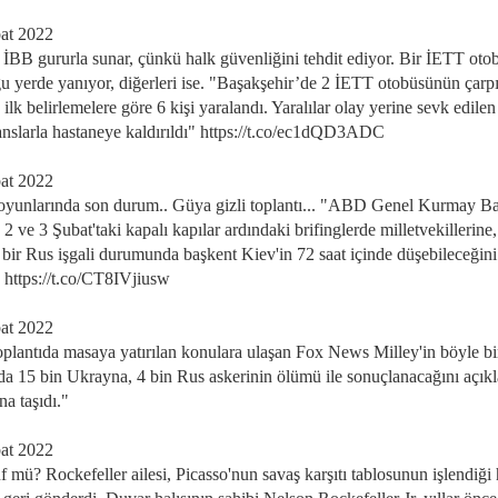
at 2022
 İBB gururla sunar, çünkü halk güvenliğini tehdit ediyor. Bir İETT oto
u yerde yanıyor, diğerleri ise. "Başakşehir’de 2 İETT otobüsünün çarpı
ilk belirlemelere göre 6 kişi yaralandı. Yaralılar olay yerine sevk edilen
nslarla hastaneye kaldırıldı" https://t.co/ec1dQD3ADC
at 2022
oyunlarında son durum.. Güya gizli toplantı... "ABD Genel Kurmay B
 2 ve 3 Şubat'taki kapalı kapılar ardındaki brifinglerde milletvekillerine
i bir Rus işgali durumunda başkent Kiev'in 72 saat içinde düşebileceğini
i. https://t.co/CT8IVjiusw
at 2022
toplantıda masaya yatırılan konulara ulaşan Fox News Milley'in böyle bi
a 15 bin Ukrayna, 4 bin Rus askerinin ölümü ile sonuçlanacağını açıkl
na taşıdı."
at 2022
 mü? Rockefeller ailesi, Picasso'nun savaş karşıtı tablosunun işlendiği 