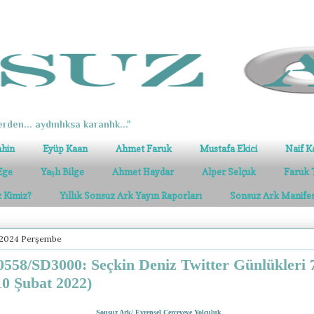
erden... aydınlıksa karanlık..."
ahin
Eyüp Kaan
Ahmet Faruk
Mustafa Ekici
Naif K
Ege
Yaşlı Bilge
Ahmet Haydar
Alper Selçuk
Faruk 
z Kimiz?
Yıllık Sonsuz Ark Yayın Raporları
Sonsuz Ark Manife
 2024 Perşembe
558/SD3000: Seçkin Deniz Twitter Günlükleri 
10 Şubat 2022)
Sonsuz Ark/ Evrensel Çerçeveye Yolculuk