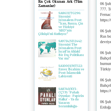
En Çok Okunan Ark (Tüm
06 Şub
Zamanlar)
777. T
SA8633/TG296:
Fernac 
Siyonist
https:
Jerusalem Post:
"İran, Rusya, Çin
ve Türkiye
'ABD’nin
06 Şub
Çöküşü'nü Kutluyor"
Rus bo
SA9714/SD2442:
devriy
Siyonist The
Jerusalem Post:
İsrail'in Ahlakî
06 Şub
Bir Dış Politikası
Bahçel
Var mı?
burnun
SA10003/MT122:
Türkiy
Enver İbrahim ve
Post-İslamcılık
Labirenti
06 Şub
Bahçel
SA8740/KY1-
https:
CÇ735: 'Pahalı
Oyunlar- Papirüs
Halka' - Ya da
06 Şub
Yazarın
Sorumluluğu-
Erdoğa