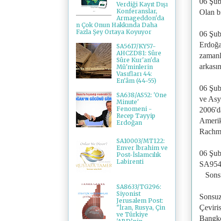
06 Şub
Verdiği Kayıt Dışı
Konferanslar,
Olan b
Armageddon'da
n Çok Onun Hakkında Daha
Fazla Şey Ortaya Koyuyor
06 Şub
Erdoğa
SA5617/KY57-
AHCZD81: Sûre
zamanl
Sûre Kur'an'da
arkası
Mü'minlerin
Vasıfları 44:
En'âm (44-55)
06 Şub
SA638/AS52: 'One
ve Asy
Minute'
Fenomeni -
2006'da
Recep Tayyip
Amerik
Erdoğan
Rachma
SA10003/MT122:
Enver İbrahim ve
06 Şub
Post-İslamcılık
Labirenti
SA9546
Sonsuz
SA8633/TG296:
Siyonist
Sonsuz
Jerusalem Post:
Çeviri
"İran, Rusya, Çin
ve Türkiye
Bangko