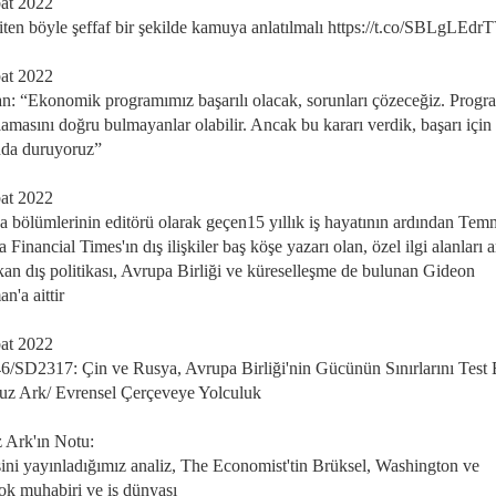
at 2022
iten böyle şeffaf bir şekilde kamuya anlatılmalı https://t.co/SBLgLEdr
at 2022
n: “Ekonomik programımız başarılı olacak, sorunları çözeceğiz. Progr
amasını doğru bulmayanlar olabilir. Ancak bu kararı verdik, başarı için
nda duruyoruz”
at 2022
a bölümlerinin editörü olarak geçen15 yıllık iş hayatının ardından Te
 Financial Times'ın dış ilişkiler baş köşe yazarı olan, özel ilgi alanları 
an dış politikası, Avrupa Birliği ve küreselleşme de bulunan Gideon
n'a aittir
at 2022
/SD2317: Çin ve Rusya, Avrupa Birliği'nin Gücünün Sınırlarını Test 
 Ark/ Evrensel Çerçeveye Yolculuk
 Ark'ın Notu:
sini yayınladığımız analiz, The Economist'tin Brüksel, Washington ve
k muhabiri ve iş dünyası