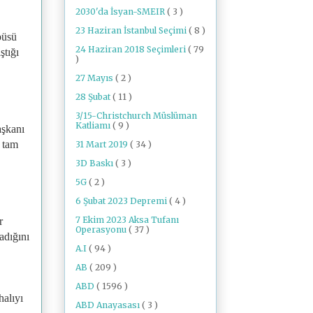
2030'da İsyan-SMEIR
( 3 )
23 Haziran İstanbul Seçimi
( 8 )
büsü
24 Haziran 2018 Seçimleri
( 79
ştığı
)
27 Mayıs
( 2 )
28 Şubat
( 11 )
3/15-Christchurch Müslüman
Katliamı
( 9 )
aşkanı
, tam
31 Mart 2019
( 34 )
3D Baskı
( 3 )
5G
( 2 )
6 Şubat 2023 Depremi
( 4 )
7 Ekim 2023 Aksa Tufanı
r
Operasyonu
( 37 )
adığını
A.I
( 94 )
AB
( 209 )
ABD
( 1596 )
halıyı
ABD Anayasası
( 3 )