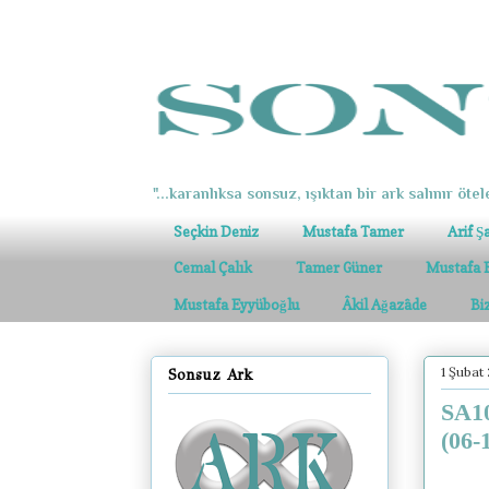
"...karanlıksa sonsuz, ışıktan bir ark salınır ötel
Seçkin Deniz
Mustafa Tamer
Arif Ş
Cemal Çalık
Tamer Güner
Mustafa 
Mustafa Eyyüboğlu
Âkil Ağazâde
Bi
1 Şubat
Sonsuz Ark
SA10
(06-