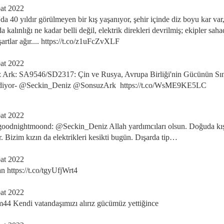
at 2022
'da 40 yıldır görülmeyen bir kış yaşanıyor, şehir içinde diz boyu kar var
a kalınlığı ne kadar belli değil, elektrik direkleri devrilmiş; ekipler sah
artlar ağır.... https://t.co/z1uFcZvXLF
at 2022
 Ark: SA9546/SD2317: Çin ve Rusya, Avrupa Birliği'nin Gücünün Sını
Ediyor- @Seckin_Deniz @SonsuzArk https://t.co/WsME9KE5LC
at 2022
odnightmoond: @Seckin_Deniz Allah yardımcıları olsun. Doğuda kış
. Bizim kızın da elektrikleri kesikti bugün. Dışarda tip…
at 2022
an https://t.co/tgyUfjWrt4
at 2022
44 Kendi vatandaşımızı alırız gücümüz yettiğince