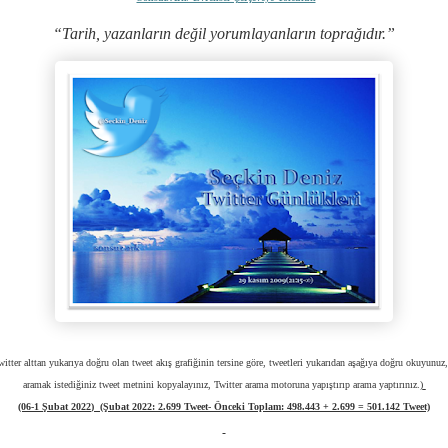
“Tarih, yazanların değil yorumlayanların toprağıdır.”
witter alttan yukarıya doğru olan tweet akış grafiğinin tersine göre, tweetleri yukarıdan aşağıya doğru okuyunuz, 
aramak istediğiniz tweet metnini kopyalayınız, Twitter arama motoruna yapıştırıp arama yaptırınız.)
(06-1 Şubat 2022
)
(Şubat 2022:
2.699 Tweet- Önceki Toplam:
498.443
+ 2.699
= 501.142 Tweet)