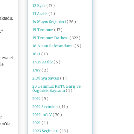
12 Eylül
( 17 )
13 Aralık
( 1 )
ktadır.
14 Mayıs Seçimleri
( 26 )
15 Temmuz
( 17 )
."
15 Temmuz Darbesi
( 322 )
16 Nisan Referandumu
( 5 )
16+1
( 1 )
 eyalet
17-25 Aralık
( 5 )
le
1789
( 2 )
2.Dünya Savaşı
( 1 )
20 Temmuz KKTC Barış ve
Özgürlük Bayramı
( 1 )
2019
( 5 )
2019 Seçimleri
( 15 )
2019-nCoV
( 70 )
r
2021
( 1 )
ton'da
2023 Seçimleri
( 13 )