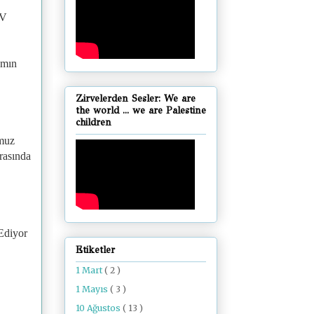
TV
amın
Zirvelerden Sesler: We are
the world ... we are Palestine
children
mmuz
arasında
Ediyor
Etiketler
1 Mart
( 2 )
1 Mayıs
( 3 )
10 Ağustos
( 13 )