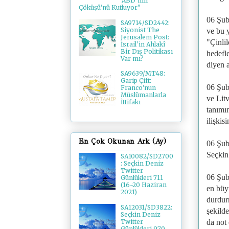
'ABD’nin
Çöküşü'nü Kutluyor"
06 Şub
SA9714/SD2442:
Siyonist The
ve bu 
Jerusalem Post:
"Çinlil
İsrail'in Ahlakî
Bir Dış Politikası
hedefl
Var mı?
diyen a
SA9639/MT48:
Garip Çift:
06 Şub
Franco'nun
Müslümanlarla
ve Lit
İttifakı
tanımı
ilişkis
En Çok Okunan Ark (Ay)
06 Şub
Seçkin
SA10082/SD2700
: Seçkin Deniz
Twitter
06 Şub
Günlükleri 711
(16-20 Haziran
en büyü
2021)
durdur
SA12031/SD3822:
şekild
Seçkin Deniz
da not 
Twitter
Günlükleri 970