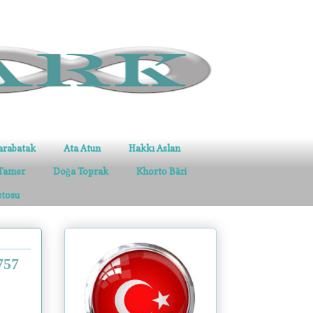
arabatak
Ata Atun
Hakkı Aslan
Tamer
Doğa Toprak
Khorto Bâri
stosu
757