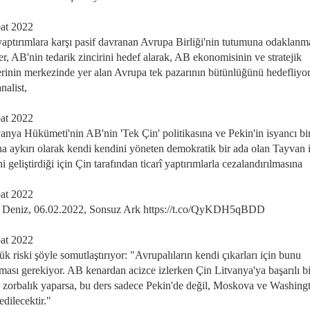
at 2022
yaptırımlara karşı pasif davranan Avrupa Birliği'nin tutumuna odaklanma
er, AB'nin tedarik zincirini hedef alarak, AB ekonomisinin ve stratejik
erinin merkezinde yer alan Avrupa tek pazarının bütünlüğünü hedefliyor
nalist,
at 2022
vanya Hükümeti'nin AB'nin 'Tek Çin' politikasına ve Pekin'in isyancı bir
na aykırı olarak kendi kendini yöneten demokratik bir ada olan Tayvan i
ini geliştirdiği için Çin tarafından ticarî yaptırımlarla cezalandırılmasına
at 2022
 Deniz, 06.02.2022, Sonsuz Ark https://t.co/QyKDH5qBDD
at 2022
k riski şöyle somutlaştırıyor: "Avrupalıların kendi çıkarları için bunu
ması gerekiyor. AB kenardan acizce izlerken Çin Litvanya'ya başarılı bi
e zorbalık yaparsa, bu ders sadece Pekin'de değil, Moskova ve Washing
edilecektir."