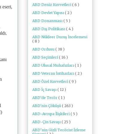
ABD Deniz Kuvvetleri
( 6 )
 eseri,
ABD Devlet Yapısı
( 2 )
ABD Donanması
( 5 )
i
ABD Dış Politikası
( 4 )
ldı.
ABD Nükleer Duruş İncelemesi
( 8 )
ABD Ordusu
( 38 )
ABD Seçimleri
( 16 )
kanı
ABD Ulusal Muhafızları
( 1 )
ABD Veteran İntiharları
( 2 )
n
ABD Özel Kuvvetleri
( 9 )
ABD İç Savaşı
( 12 )
ABD'de Terör
( 1 )
l
ABD'nin Çöküşü
( 263 )
M)
ABD-Avrupa İlişkileri
( 5 )
ABD-Çin Savaşı
( 25 )
ABD’nin Gizli Terörist İzleme