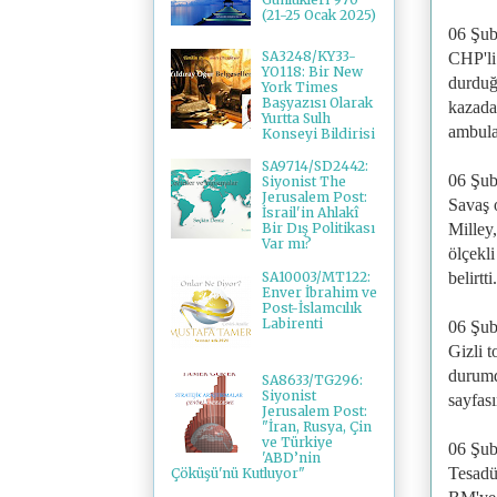
(21-25 Ocak 2025)
06 Şub
SA3248/KY33-
CHP'li
YO118: Bir New
durduğ
York Times
Başyazısı Olarak
kazada 
Yurtta Sulh
ambula
Konseyi Bildirisi
SA9714/SD2442:
06 Şub
Siyonist The
Jerusalem Post:
Savaş 
İsrail'in Ahlakî
Milley,
Bir Dış Politikası
Var mı?
ölçekl
SA10003/MT122:
belirtt
Enver İbrahim ve
Post-İslamcılık
Labirenti
06 Şub
Gizli 
durumd
SA8633/TG296:
Siyonist
sayfası
Jerusalem Post:
"İran, Rusya, Çin
ve Türkiye
06 Şub
'ABD’nin
Tesadüf
Çöküşü'nü Kutluyor"