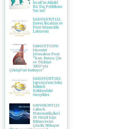
İsrail'in Ahlakî
Bir Dış Politikası
Var mı?
SA10003/MT122:
Enver İbrahim ve
Post-İslamcılık
Labirenti
SA8633/TG296:
Siyonist
Jerusalem Post:
"İran, Rusya, Çin
ve Türkiye
'ABD’nin
Çöküşü'nü Kutluyor"
SA10293/MT182:
Japonya'nın Seks
Kültürü
Hakkındaki
Gerçekler
SA9998/MT121:
Caltech
Matematikçileri
19. Yüzyıl Sayı
Bilmecesini
Çözdü; Nihayet