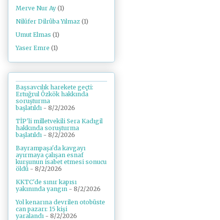
Merve Nur Ay
(1)
Nilüfer Dilrûba Yılmaz
(1)
Umut Elmas
(1)
Yaser Emre
(1)
Başsavcılık harekete geçti:
Ertuğrul Özkök hakkında
soruşturma
başlatıldı
- 8/2/2026
TİP'li milletvekili Sera Kadıgil
hakkında soruşturma
başlatıldı
- 8/2/2026
Bayrampaşa'da kavgayı
ayırmaya çalışan esnaf
kurşunun isabet etmesi sonucu
öldü
- 8/2/2026
KKTC'de sınır kapısı
yakınında yangın
- 8/2/2026
Yol kenarına devrilen otobüste
can pazarı: 15 kişi
yaralandı
- 8/2/2026