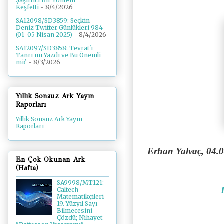
Şaşırtıcı Bir Yöntem
Keşfetti
- 8/4/2026
SA12098/SD3859: Seçkin
Deniz Twitter Günlükleri 984
(01-05 Nisan 2025)
- 8/4/2026
SA12097/SD3858: Tevrat'ı
Tanrı mı Yazdı ve Bu Önemli
mi?
- 8/3/2026
Yıllık Sonsuz Ark Yayın
Raporları
Yıllık Sonsuz Ark Yayın
Raporları
Erhan Yalvaç, 04.
0
En Çok Okunan Ark
(Hafta)
SA9998/MT121:
Caltech
Matematikçileri
19. Yüzyıl Sayı
Bilmecesini
Çözdü; Nihayet