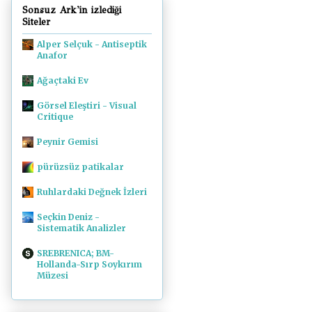
Sonsuz Ark'in izlediği
Siteler
Alper Selçuk - Antiseptik
Anafor
Ağaçtaki Ev
Görsel Eleştiri - Visual
Critique
Peynir Gemisi
pürüzsüz patikalar
Ruhlardaki Değnek İzleri
Seçkin Deniz -
Sistematik Analizler
SREBRENICA; BM-
Hollanda-Sırp Soykırım
Müzesi