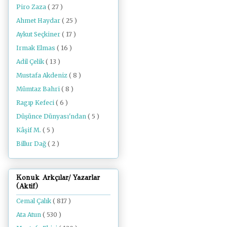
Piro Zaza
( 27 )
Ahmet Haydar
( 25 )
Aykut Seçkiner
( 17 )
Irmak Elmas
( 16 )
Adil Çelik
( 13 )
Mustafa Akdeniz
( 8 )
Mümtaz Bahri
( 8 )
Ragıp Kefeci
( 6 )
Düşünce Dünyası'ndan
( 5 )
Kâşif M.
( 5 )
Billur Dağ
( 2 )
Konuk Arkçılar/ Yazarlar
(Aktif)
Cemal Çalık
( 817 )
Ata Atun
( 530 )