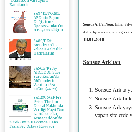
"Patterson Varsayımı"
Kanıtlandı
SA8411/TG281:
ABD'nin Rejim
Değiştirme
Sonsuz Ark'ın Notu:
Erhan Yalvaç
Operasyonları'nı
n Başarısızlığı-II
dolu çalışmalarını içeren
değerli ka
18.01.2018
SA80/PZ6:
Menderes’in
Yakası/ Askerlik
Hatırâlarım
Sonsuz Ark'tan
SA5617/KY57-
AHCZD81: Sûre
Sûre Kur'an'da
Mü'minlerin
Vasıfları 44:
En'âm (44-55)
Sonsuz Ark'ta y
SA12096/EK148:
Sonsuz Ark linki 
Peter Thiel'in
Deccal Hakkında
Sonsuz Ark yayı
Verdiği Kayıt Dışı
Konferanslar,
yapan sitelerde 
Armageddon'da
n Çok Onun Hakkında Daha
Fazla Şey Ortaya Koyuyor