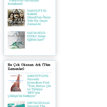
"Patterson Varsayımı"
Kanıtlandı
SA1001/FT36:
Kaliteli
Günah’tan Öteye
Öyle Bir Geçer
Zaman ki
SA1716/KY21-
FEYB2: Kime
Eğitim Şart?
En Çok Okunan Ark (Tüm
Zamanlar)
SA8633/TG296:
Siyonist
Jerusalem Post:
"İran, Rusya, Çin
ve Türkiye
'ABD’nin
Çöküşü'nü Kutluyor"
SA9714/SD2442:
Siyonist The