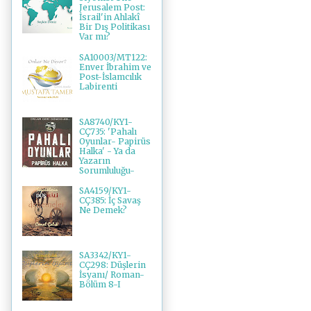
Jerusalem Post:
İsrail'in Ahlakî
Bir Dış Politikası
Var mı?
SA10003/MT122:
Enver İbrahim ve
Post-İslamcılık
Labirenti
SA8740/KY1-
CÇ735: 'Pahalı
Oyunlar- Papirüs
Halka' - Ya da
Yazarın
Sorumluluğu-
SA4159/KY1-
CÇ385: İç Savaş
Ne Demek?
SA3342/KY1-
CÇ298: Düşlerin
İsyanı/ Roman-
Bölüm 8-I