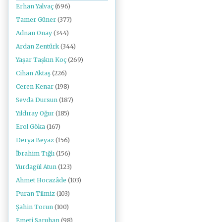
Erhan Yalvaç
(696)
Tamer Güner
(377)
Adnan Onay
(344)
Ardan Zentürk
(344)
Yaşar Taşkın Koç
(269)
Cihan Aktaş
(226)
Ceren Kenar
(198)
Sevda Dursun
(187)
Yıldıray Oğur
(185)
Erol Göka
(167)
Derya Beyaz
(156)
İbrahim Tığlı
(156)
Yurdagül Atun
(123)
Ahmet Hocazâde
(103)
Puran Tilmiz
(103)
Şahin Torun
(100)
Emeti Saruhan
(98)