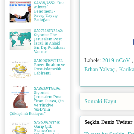
SA638/AS52: 'One
Minute'
Fenomeni -
Recep Tayyip
Erdoğan
SA9714/SD2442:
Siyonist The
Jerusalem Post:
İsrail'in Ahlakî
Bir Dış Politikası
Var mı?
Labels:
2019-nCoV
SA10003/MT122:
Enver İbrahim ve
Erhan Yalvaç
,
Karik
Post-İslamcılık
Labirenti
SA8633/TG296:
Siyonist
Jerusalem Post:
Sonraki Kayıt
"İran, Rusya, Çin
ve Türkiye
'ABD’nin
Çöküşü'nü Kutluyor"
Seçkin Deniz Twitter
SA9639/MT48:
Garip Çift:
Franco'nun