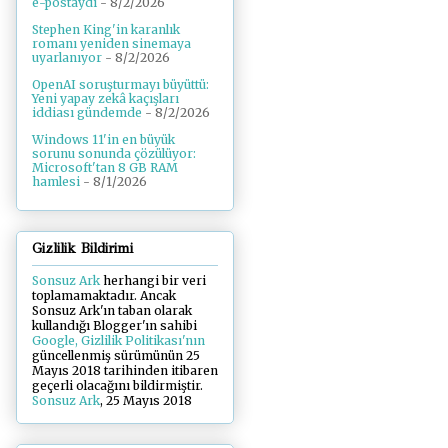
e-postaydı
- 8/2/2026
Stephen King'in karanlık
romanı yeniden sinemaya
uyarlanıyor
- 8/2/2026
OpenAI soruşturmayı büyüttü:
Yeni yapay zekâ kaçışları
iddiası gündemde
- 8/2/2026
Windows 11'in en büyük
sorunu sonunda çözülüyor:
Microsoft'tan 8 GB RAM
hamlesi
- 8/1/2026
Gizlilik Bildirimi
Sonsuz Ark
herhangi bir veri
toplamamaktadır. Ancak
Sonsuz Ark'ın taban olarak
kullandığı Blogger'ın sahibi
Google, Gizlilik Politikası'nın
güncellenmiş sürümünün 25
Mayıs 2018 tarihinden itibaren
geçerli olacağını bildirmiştir.
Sonsuz Ark
, 25 Mayıs 2018