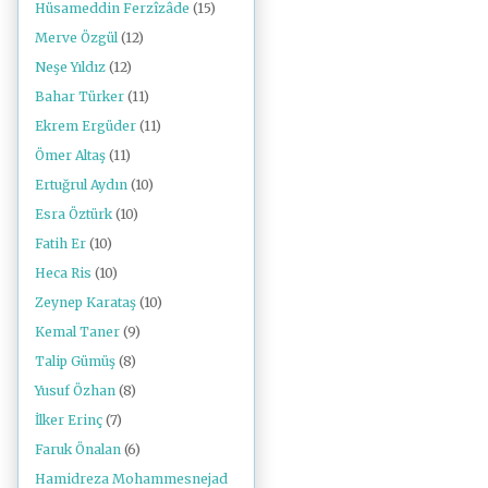
Hüsameddin Ferzîzâde
(15)
Merve Özgül
(12)
Neşe Yıldız
(12)
Bahar Türker
(11)
Ekrem Ergüder
(11)
Ömer Altaş
(11)
Ertuğrul Aydın
(10)
Esra Öztürk
(10)
Fatih Er
(10)
Heca Ris
(10)
Zeynep Karataş
(10)
Kemal Taner
(9)
Talip Gümüş
(8)
Yusuf Özhan
(8)
İlker Erinç
(7)
Faruk Önalan
(6)
Hamidreza Mohammesnejad