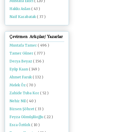
Mustafa Ekici
( 120 )
Hakkı Aslan
( 43 )
Naif Karabatak
( 37 )
Çevirmen Arkçılar/ Yazarlar
Mustafa Tamer
( 496 )
Tamer Güner
( 377 )
Derya Beyaz
( 156 )
Eyüp Kaan
( 149 )
Ahmet Faruk
( 132 )
Melek Öz
( 70 )
Zahide Tuba Kor
( 52 )
Nehir Nil
( 40 )
Birsen Şöhret
( 33 )
Feyza Gümüşlüoğlu
( 22 )
Esra Öztürk
( 10 )