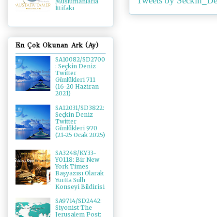
Tweets by Seckin_De
Müslümanlarla
İttifakı
En Çok Okunan Ark (Ay)
SA10082/SD2700
: Seçkin Deniz
Twitter
Günlükleri 711
(16-20 Haziran
2021)
SA12031/SD3822:
Seçkin Deniz
Twitter
Günlükleri 970
(21-25 Ocak 2025)
SA3248/KY33-
YO118: Bir New
York Times
Başyazısı Olarak
Yurtta Sulh
Konseyi Bildirisi
SA9714/SD2442:
Siyonist The
Jerusalem Post: