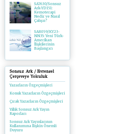
SA7630/Sonsuz
Ark-YD151:
Kemoterapi
Nedir ve Nasıl
Çalışır?
SA8059/KY23-
NN35: Yeni Türk-
Amerikan
İlişkilerinin
Başlangıcı
Sonsuz Ark / Evrensel
Çerçeveye Yolculuk
Yazarların Özgeçmişleri
Konuk Yazarların Özgeçmişleri
Çırak Yazarların Özgeçmişleri
Yıllık Sonsuz Ark Yayın
Raporları
Sonsuz Ark Yayınlarının
Kullanımına İlişkin Önemli
Duyuru