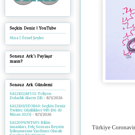
Seçkin Deniz | YouTube
Mıra | Öznel Şeyler
Sonsuz Ark'ı Paylaşır
mısın?
Sonsuz Ark Gündemi
SA12101/AF132: Trilyon
Dolarlık Alarm Zili
- 8/5/2026
SA12100/SD3860: Seçkin Deniz
Twitter Günlükleri 985 (06-10
Nisan 2025)
- 8/5/2026
SA12099/MT495: Bilim
Türkiye Coronavir
insanları, Felç Sonrası Beynin
İyileşmesine Yardımcı Olacak