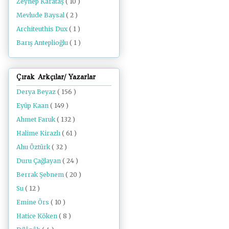
Zeynep Karataş
( 10 )
Mevlude Baysal
( 2 )
Architeuthis Dux
( 1 )
Barış Anteplioğlu
( 1 )
Çırak Arkçılar/ Yazarlar
Derya Beyaz
( 156 )
Eyüp Kaan
( 149 )
Ahmet Faruk
( 132 )
Halime Kirazlı
( 61 )
Ahu Öztürk
( 32 )
Duru Çağlayan
( 24 )
Berrak Şebnem
( 20 )
Su
( 12 )
Emine Örs
( 10 )
Hatice Köken
( 8 )