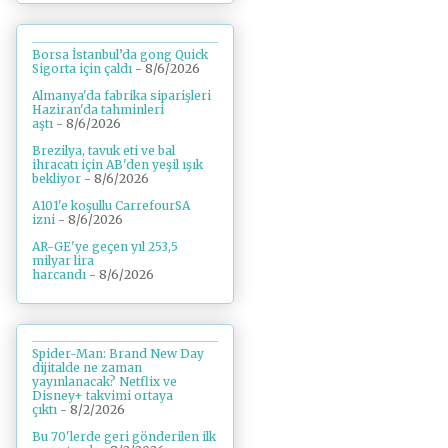
Borsa İstanbul’da gong Quick
Sigorta için çaldı
- 8/6/2026
Almanya'da fabrika siparişleri
Haziran'da tahminleri
aştı
- 8/6/2026
Brezilya, tavuk eti ve bal
ihracatı için AB'den yeşil ışık
bekliyor
- 8/6/2026
A101'e koşullu CarrefourSA
izni
- 8/6/2026
AR-GE'ye geçen yıl 253,5
milyar lira
harcandı
- 8/6/2026
Spider-Man: Brand New Day
dijitalde ne zaman
yayınlanacak? Netflix ve
Disney+ takvimi ortaya
çıktı
- 8/2/2026
Bu 70'lerde geri gönderilen ilk