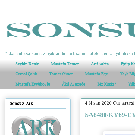
"...karanlıksa sonsuz, ışıktan bir ark salınır ötelerden... aydınlıksa k
Seçkin Deniz
Mustafa Tamer
Arif Şahin
Eyüp K
Cemal Çalık
Tamer Güner
Mustafa Ege
Yaşlı Bi
Mustafa Eyyüboğlu
Âkil Ağazâde
Biz Kimiz?
Yıl
4 Nisan 2020 Cumartesi
Sonsuz Ark
SA8480/KY69-EY54