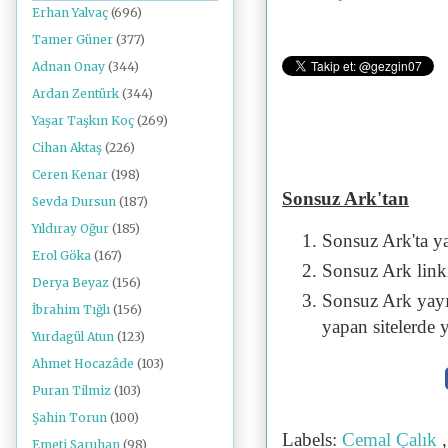
Erhan Yalvaç
(696)
Tamer Güner
(377)
Adnan Onay
(344)
Ardan Zentürk
(344)
Yaşar Taşkın Koç
(269)
Cihan Aktaş
(226)
Ceren Kenar
(198)
Sonsuz Ark'tan
Sevda Dursun
(187)
Yıldıray Oğur
(185)
Sonsuz Ark'ta y
Erol Göka
(167)
Sonsuz Ark linki 
Derya Beyaz
(156)
Sonsuz Ark yayı
İbrahim Tığlı
(156)
yapan sitelerde 
Yurdagül Atun
(123)
Ahmet Hocazâde
(103)
Puran Tilmiz
(103)
Şahin Torun
(100)
Labels:
Cemal Çalık
Emeti Saruhan
(98)