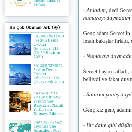
Müslümanlarla
İttifakı
- Anladım,
dedi Serv
numarayı duymadım 
En Çok Okunan Ark (Ay)
Genç adam Servet’in s
SA10082/SD2700
imalı bakışlar fırlattı
: Seçkin Deniz
Twitter
Günlükleri 711
(16-20 Haziran
- Numarayı duymadı
2021)
SA12031/SD3822:
Seçkin Deniz
Servet başını salladı, 
Twitter
Günlükleri 970
belliydi ve fakat duym
(21-25 Ocak 2025)
SA3248/KY33-
- Sanırım yanlış duy
YO118: Bir New
York Times
Başyazısı Olarak
Genç kız genç adamın
Yurtta Sulh
Konseyi Bildirisi
SA9714/SD2442:
- Bir daire gibi düş
Siyonist The
Jerusalem Post: