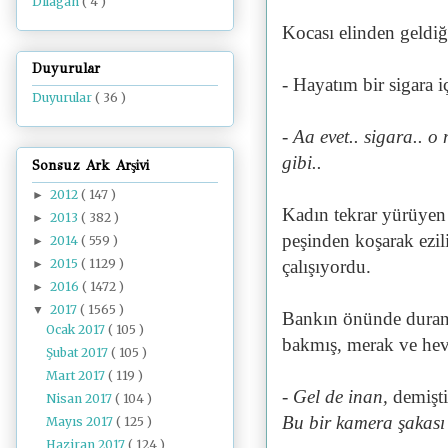
Dilâgâh
( 4 )
Kocası elinden geldiği
Duyurular
- Hayatım bir sigara i
Duyurular
( 36 )
- Aa evet.. sigara.. 
gibi..
Sonsuz Ark Arşivi
2012
( 147 )
►
Kadın tekrar yürüyen
2013
( 382 )
►
peşinden koşarak ezi
2014
( 559 )
►
2015
( 1129 )
çalışıyordu.
►
2016
( 1472 )
►
2017
( 1565 )
▼
Bankın önünde duran 
Ocak 2017
( 105 )
bakmış, merak ve heve
Şubat 2017
( 105 )
Mart 2017
( 119 )
- Gel de inan,
demişti
Nisan 2017
( 104 )
Bu bir kamera şakası
Mayıs 2017
( 125 )
Haziran 2017
( 124 )