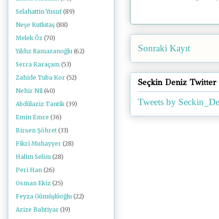
Selahattin Yusuf
(89)
Neşe Kutlutaş
(88)
Melek Öz
(70)
Sonraki Kayıt
Yıldız Ramazanoğlu
(62)
Serra Karaçam
(53)
Zahide Tuba Kor
(52)
Seçkin Deniz Twitter
Nehir Nil
(40)
Tweets by Seckin_De
Abdülaziz Tantik
(39)
Emin Emre
(36)
Birsen Şöhret
(33)
Fikri Muhayyer
(28)
Halim Selim
(28)
Peri Han
(26)
Osman Ekiz
(25)
Feyza Gümüşlüoğlu
(22)
Azize Bahtiyar
(19)