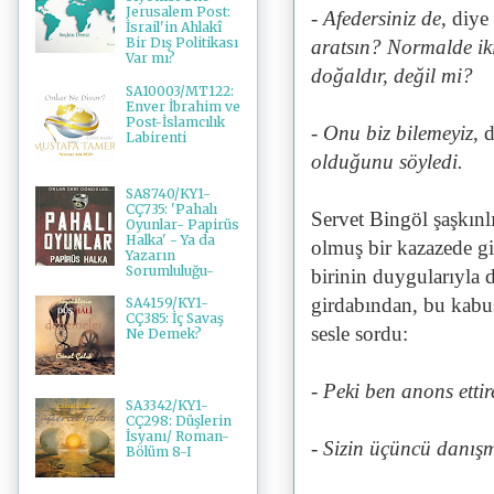
Jerusalem Post:
- Afedersiniz de
, diye
İsrail'in Ahlakî
Bir Dış Politikası
aratsın? Normalde iki
Var mı?
doğaldır, değil mi?
SA10003/MT122:
Enver İbrahim ve
Post-İslamcılık
- Onu biz bilemeyiz,
d
Labirenti
olduğunu söyledi.
SA8740/KY1-
CÇ735: 'Pahalı
Servet Bingöl şaşkınlı
Oyunlar- Papirüs
Halka' - Ya da
olmuş bir kazazede gi
Yazarın
Sorumluluğu-
birinin duygularıyla 
girdabından, bu kabus
SA4159/KY1-
CÇ385: İç Savaş
sesle sordu:
Ne Demek?
- Peki ben anons etti
SA3342/KY1-
CÇ298: Düşlerin
İsyanı/ Roman-
- Sizin üçüncü danı
Bölüm 8-I