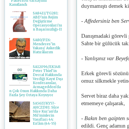
"Patterson Varsayımı"
Kanıtlandı
duymamıştı demek ki.
SA8411/TG281:
ABD'nin Rejim
- Affedersiniz ben Ser
Değiştirme
Operasyonları'nı
n Başarısızlığı-II
Danışmadaki görevli 
SA80/PZ6:
Sahte bir gülücük tak
Menderes’in
Yakası/ Askerlik
Hatırâlarım
- Yanlışınız var Beyef
SA12096/EK148:
Peter Thiel'in
Erkek görevli sözünü 
Deccal Hakkında
Verdiği Kayıt Dışı
omuz silkmekle yetin
Konferanslar,
Armageddon'da
n Çok Onun Hakkında Daha
Fazla Şey Ortaya Koyuyor
Servet biraz daha yakı
etmemeye çalışarak,
SA5617/KY57-
AHCZD81: Sûre
Sûre Kur'an'da
Mü'minlerin
- Bakın ben gaipten se
Vasıfları 44:
En'âm (44-55)
edildi. Genç adamın g