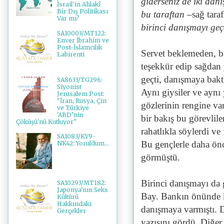
giderseniz de iki dan
İsrail'in Ahlakî
Bir Dış Politikası
bu taraftan
–sağ taraf
Var mı?
birinci danışmayı geç
SA10003/MT122:
Enver İbrahim ve
Post-İslamcılık
Servet beklemeden, ba
Labirenti
teşekkür edip sağdan
geçti, danışmaya baktı
SA8633/TG296:
Siyonist
Aynı giysiler ve aynı 
Jerusalem Post:
"İran, Rusya, Çin
gözlerinin rengine va
ve Türkiye
'ABD’nin
bir bakış bu görevlile
Çöküşü'nü Kutluyor"
rahatlıkla söylerdi ve 
SA1083/KY9-
Bu gençlerle daha önce
NK42: Yoruldum...
görmüştü.
Birinci danışmayı da 
SA10293/MT182:
Japonya'nın Seks
Bay. Bankın önünde ki
Kültürü
Hakkındaki
danışmaya varmıştı.
Gerçekler
yazısını gördü. Diğer