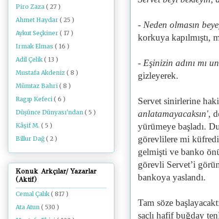
Piro Zaza
( 27 )
Ahmet Haydar
( 25 )
- Neden olmasın beye
Aykut Seçkiner
( 17 )
korkuya kapılmıştı, m
Irmak Elmas
( 16 )
Adil Çelik
( 13 )
- Eşinizin adını mı u
Mustafa Akdeniz
( 8 )
gizleyerek.
Mümtaz Bahri
( 8 )
Ragıp Kefeci
( 6 )
Servet sinirlerine ha
Düşünce Dünyası'ndan
( 5 )
anlatamayacaksın',
de
yürümeye başladı. Dud
Kâşif M.
( 5 )
görevlilere mi küfred
Billur Dağ
( 2 )
gelmişti ve banko önü
görevli Servet’i görün
Konuk Arkçılar/ Yazarlar
bankoya yaslandı.
(Aktif)
Cemal Çalık
( 817 )
Tam söze başlayacaktı
Ata Atun
( 530 )
saçlı hafif buğday ten