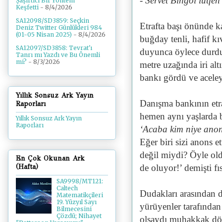
- Servet Bingöl lütfe
Şaşırtıcı Bir Yöntem
Keşfetti
- 8/4/2026
SA12098/SD3859: Seçkin
Etrafta başı önünde k
Deniz Twitter Günlükleri 984
(01-05 Nisan 2025)
- 8/4/2026
buğday tenli, hafif k
SA12097/SD3858: Tevrat'ı
duyunca öylece durdu
Tanrı mı Yazdı ve Bu Önemli
mi?
- 8/3/2026
metre uzağında iri al
bankı gördü ve aceley
Yıllık Sonsuz Ark Yayın
Danışma bankının etr
Raporları
hemen aynı yaşlarda b
Yıllık Sonsuz Ark Yayın
Raporları
‘Acaba kim niye anons
Eğer biri sizi anons e
değil miydi? Öyle ol
En Çok Okunan Ark
de oluyor!’ demişti fıs
(Hafta)
SA9998/MT121:
Caltech
Dudakları arasından d
Matematikçileri
19. Yüzyıl Sayı
yürüyenler tarafında
Bilmecesini
Çözdü; Nihayet
olsaydı muhakkak dö