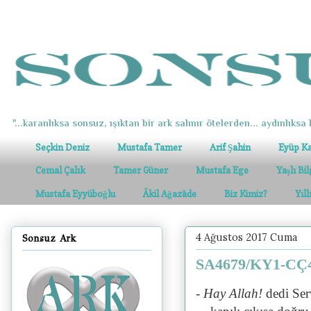
"...karanlıksa sonsuz, ışıktan bir ark salınır ötelerden... aydınlıksa k
Seçkin Deniz
Mustafa Tamer
Arif Şahin
Eyüp K
Cemal Çalık
Tamer Güner
Mustafa Ege
Yaşlı Bi
Mustafa Eyyüboğlu
Âkil Ağazâde
Biz Kimiz?
Yıl
4 Ağustos 2017 Cuma
Sonsuz Ark
SA4679/KY1-CÇ40
- Hay Allah!
dedi Ser