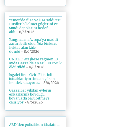
Yemen'de füze ve İHA saldırısı:
Husiler hükümet güçlerini ve
Suudi depolarını hedef
aldı
- 8/6/2026
Yangınların Avrupa'ya maddi
zararı belli oldu: Yüz binlerce
hektar alan küle
döndü
- 8/6/2026
UNICEF: Ateşkese rağmen 10
ayda Gazze'de en az 300 çocuk
öldürüldü
- 8/6/2026
İşgalci Ben-Gvir: Filistinli
tutsaklar için timsah yüzen
hendek kazıyoruz
- 8/6/2026
Gazzeliler yıkılan evlerin
enkazlarına koyduğu
kovanlarla bal üretmeye
çalışıyor
- 8/6/2026
ABD'den polisilikon ithalatına