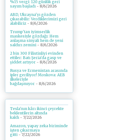
%15 vergi: 120 günlük geri
sayım başladı
- 8/6/2026
ABD, Ukrayna'yı gözden
çıkarabilir: Verdiklerimizi geri
alabiliriz
- 8/6/2026
Trump'tan iyimserlik
maskesiyle gözdağı: Hem
anlaşma sinyali hem de yeni
saldırı zemini
- 8/6/2026
2 bin 300 Filistinliyi evinden
ettiler: Batı Şeria'da gasp ve
şiddet artıyor
- 8/6/2026
Rusya ve Ermenistan arasında
ipler geriliyor! Moskova: AEB
ilkeleriyle
bağdaşmıyor
- 8/6/2026
Tesla'nın kârı ikinci çeyrekte
beklentilerin altında
kaldı
- 7/22/2026
Amazon, yapay zeka biriminde
işten çıkarmaya
gitti
- 7/22/2026