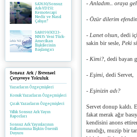
- Anladım.. oraya gel
SA7630/Sonsuz
Ark-YD151:
Kemoterapi
Nedir ve Nasıl
- Özür dilerim efendi
Çalışır?
SA8059/KY23-
- Lanet olsun,
dedi iç
NN35: Yeni Türk-
Amerikan
sakin bir sesle,
Peki s
İlişkilerinin
Başlangıcı
- Kimi?
, dedi bayan g
Sonsuz Ark / Evrensel
- Eşimi,
dedi Servet,
Çerçeveye Yolculuk
Yazarların Özgeçmişleri
- Eşinizin adı?
Konuk Yazarların Özgeçmişleri
Çırak Yazarların Özgeçmişleri
Servet donup kaldı. E
Yıllık Sonsuz Ark Yayın
fakat merak ağır bası
Raporları
kendisini anons ettire
Sonsuz Ark Yayınlarının
Kullanımına İlişkin Önemli
tanıdığı, muzip bir ta
Duyuru