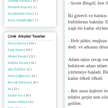
Zeynep Karataş
( 10 )
- Sevim Bingöl, ben S
Mevlude Baysal
( 2 )
Architeuthis Dux
( 1 )
İki görevli ve bankın
Barış Anteplioğlu
( 1 )
birbirlerine baktılar.
yaşlı bir kadın söyle
Çırak Arkçılar/ Yazarlar
- Hele şükür, mağaza
Derya Beyaz
( 156 )
dedi. ve arkasını dö
Eyüp Kaan
( 149 )
Ahmet Faruk
( 132 )
Adam eşine cevap ver
Halime Kirazlı
( 61 )
bekleyen adam selam v
Ahu Öztürk
( 32 )
yürümeye başladı. Bir
Duru Çağlayan
( 24 )
kadın öfkeli öfkeli:
Berrak Şebnem
( 20 )
Su
( 12 )
- Ben sana kafenin 
Emine Örs
( 10 )
telefon şarjın tam ols
Hatice Köken
( 8 )
geldim.