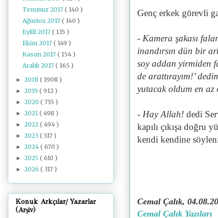
Temmuz 2017
( 140 )
Genç erkek görevli g
Ağustos 2017
( 140 )
Eylül 2017
( 135 )
- Kamera şakası falan
Ekim 2017
( 149 )
inandırsın dün bir a
Kasım 2017
( 154 )
soy addan yirmiden fa
Aralık 2017
( 165 )
de arattırayım!’ dedi
2018
( 1908 )
►
yutacak oldum en az o
2019
( 912 )
►
2020
( 755 )
►
- Hay Allah!
dedi Ser
2021
( 498 )
►
2022
( 494 )
►
kapılı çıkışa doğru y
2023
( 517 )
►
kendi kendine söyle
2024
( 670 )
►
2025
( 610 )
►
2026
( 317 )
►
Cemal Çalık, 04.08.2
Konuk Arkçılar/ Yazarlar
(Arşiv)
Cemal Çalık Yazıları