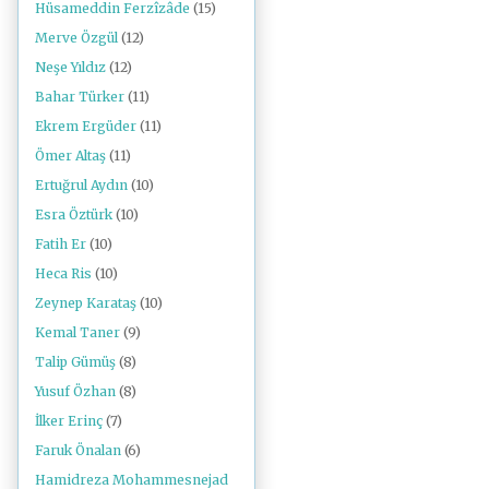
Hüsameddin Ferzîzâde
(15)
Merve Özgül
(12)
Neşe Yıldız
(12)
Bahar Türker
(11)
Ekrem Ergüder
(11)
Ömer Altaş
(11)
Ertuğrul Aydın
(10)
Esra Öztürk
(10)
Fatih Er
(10)
Heca Ris
(10)
Zeynep Karataş
(10)
Kemal Taner
(9)
Talip Gümüş
(8)
Yusuf Özhan
(8)
İlker Erinç
(7)
Faruk Önalan
(6)
Hamidreza Mohammesnejad