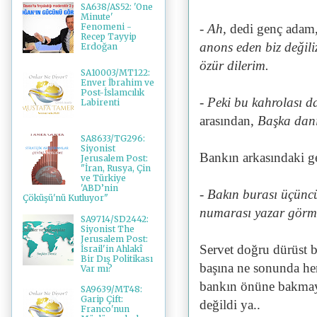
SA638/AS52: 'One
Minute'
- Ah,
dedi genç adam
Fenomeni -
Recep Tayyip
anons eden biz değil
Erdoğan
özür dilerim.
SA10003/MT122:
Enver İbrahim ve
Post-İslamcılık
- Peki bu kahrolası 
Labirenti
arasından,
Başka dan
SA8633/TG296:
Siyonist
Bankın arkasındaki g
Jerusalem Post:
"İran, Rusya, Çin
ve Türkiye
'ABD’nin
- Bakın burası üçünc
Çöküşü'nü Kutluyor"
numarası yazar görm
SA9714/SD2442:
Siyonist The
Jerusalem Post:
Servet doğru dürüst 
İsrail'in Ahlakî
Bir Dış Politikası
başına ne sonunda he
Var mı?
bankın önüne bakmaya
SA9639/MT48:
Garip Çift:
değildi ya..
Franco'nun