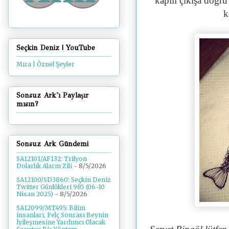
kapılı çıkışa doğru
k
Seçkin Deniz | YouTube
Mıra | Öznel Şeyler
Sonsuz Ark'ı Paylaşır
mısın?
Sonsuz Ark Gündemi
SA12101/AF132: Trilyon
Dolarlık Alarm Zili
- 8/5/2026
SA12100/SD3860: Seçkin Deniz
Twitter Günlükleri 985 (06-10
Nisan 2025)
- 8/5/2026
SA12099/MT495: Bilim
insanları, Felç Sonrası Beynin
İyileşmesine Yardımcı Olacak