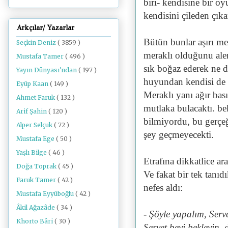
biri- kendisine bir 
kendisini çileden çık
Arkçılar/ Yazarlar
Bütün bunlar aşırı m
Seçkin Deniz
( 3859 )
meraklı olduğunu alen
Mustafa Tamer
( 496 )
sık boğaz ederek ne d
Yayın Dünyası'ndan
( 197 )
huyundan kendisi de e
Eyüp Kaan
( 149 )
Meraklı yanı ağır ba
Ahmet Faruk
( 132 )
mutlaka bulacaktı. be
Arif Şahin
( 120 )
bilmiyordu, bu gerçe
Alper Selçuk
( 72 )
şey geçmeyecekti.
Mustafa Ege
( 50 )
Yaşlı Bilge
( 46 )
Etrafına dikkatlice ara
Doğa Toprak
( 45 )
Ve fakat bir tek tanıd
Faruk Tamer
( 42 )
nefes aldı:
Mustafa Eyyüboğlu
( 42 )
Âkil Ağazâde
( 34 )
- Şöyle yapalım, Ser
Khorto Bâri
( 30 )
Servet beyi bekleyin, 