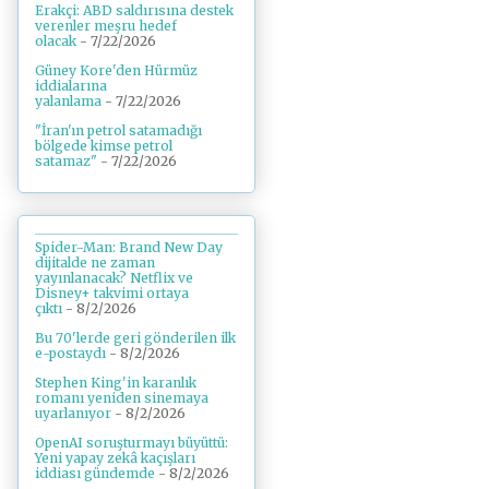
Erakçi: ABD saldırısına destek
verenler meşru hedef
olacak
- 7/22/2026
Güney Kore'den Hürmüz
iddialarına
yalanlama
- 7/22/2026
"İran'ın petrol satamadığı
bölgede kimse petrol
satamaz"
- 7/22/2026
Spider-Man: Brand New Day
dijitalde ne zaman
yayınlanacak? Netflix ve
Disney+ takvimi ortaya
çıktı
- 8/2/2026
Bu 70'lerde geri gönderilen ilk
e-postaydı
- 8/2/2026
Stephen King'in karanlık
romanı yeniden sinemaya
uyarlanıyor
- 8/2/2026
OpenAI soruşturmayı büyüttü:
Yeni yapay zekâ kaçışları
iddiası gündemde
- 8/2/2026