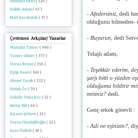
Mustafa Ekici
( 120 )
Hakkı Aslan
( 43 )
- Afedersiniz,
dedi her
Naif Karabatak
( 37 )
olduğunu bilmeden- 
- Buyurun,
dedi Serve
Çevirmen Arkçılar/ Yazarlar
Mustafa Tamer
( 496 )
Telaşlı adam,
Tamer Güner
( 377 )
Derya Beyaz
( 156 )
- Teşekkür ederim, de
Eyüp Kaan
( 149 )
şarjı bitti o yüzden
Ahmet Faruk
( 132 )
olduğumu bildirir mis
Melek Öz
( 70 )
misiniz?
dedi.
Zahide Tuba Kor
( 52 )
Nehir Nil
( 40 )
Genç erkek görevli :
Birsen Şöhret
( 33 )
Feyza Gümüşlüoğlu
( 22 )
- Adı ne eşinizin?,
di
Esra Öztürk
( 10 )