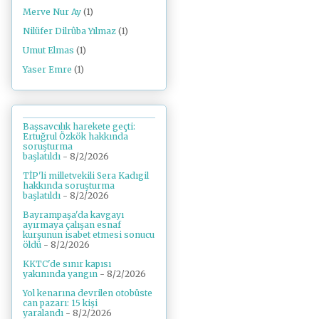
Merve Nur Ay
(1)
Nilüfer Dilrûba Yılmaz
(1)
Umut Elmas
(1)
Yaser Emre
(1)
Başsavcılık harekete geçti:
Ertuğrul Özkök hakkında
soruşturma
başlatıldı
- 8/2/2026
TİP'li milletvekili Sera Kadıgil
hakkında soruşturma
başlatıldı
- 8/2/2026
Bayrampaşa'da kavgayı
ayırmaya çalışan esnaf
kurşunun isabet etmesi sonucu
öldü
- 8/2/2026
KKTC'de sınır kapısı
yakınında yangın
- 8/2/2026
Yol kenarına devrilen otobüste
can pazarı: 15 kişi
yaralandı
- 8/2/2026