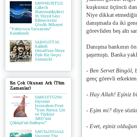
SA9998/MT121:
kuşkusuz üçüncü danı
Caltech
Matematikçileri
Niye dikkat etmediğin
19. Yüzyıl Sayı
Bilmecesini
danışmada da iki gen
Çözdü; Nihayet
"Patterson Varsayımı"
görevliden beş altı 
Kanıtlandı
SA1001/FT36:
Danışma bankının önü
Kaliteli
Günah’tan Öteye
şaşırmıştı. Banka yakl
Öyle Bir Geçer
Zaman ki
- Ben Servet Bingöl, b
genç görevli erkekten
En Çok Okunan Ark (Tüm
Zamanlar)
- Hay Allah! Eşiniz bi
SA8633/TG296:
Siyonist
Jerusalem Post:
- Eşim mi?
diye sözün
"İran, Rusya, Çin
ve Türkiye
'ABD’nin
Çöküşü'nü Kutluyor"
- Evet, eşiniz olduğun
SA9714/SD2442:
Siyonist The