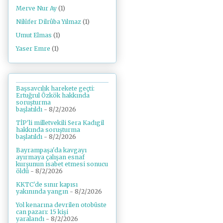
Merve Nur Ay
(1)
Nilüfer Dilrûba Yılmaz
(1)
Umut Elmas
(1)
Yaser Emre
(1)
Başsavcılık harekete geçti:
Ertuğrul Özkök hakkında
soruşturma
başlatıldı
- 8/2/2026
TİP'li milletvekili Sera Kadıgil
hakkında soruşturma
başlatıldı
- 8/2/2026
Bayrampaşa'da kavgayı
ayırmaya çalışan esnaf
kurşunun isabet etmesi sonucu
öldü
- 8/2/2026
KKTC'de sınır kapısı
yakınında yangın
- 8/2/2026
Yol kenarına devrilen otobüste
can pazarı: 15 kişi
yaralandı
- 8/2/2026