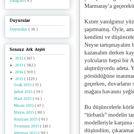
Dilâgâh
( 4 )
Marmaray’a geçecekti
Duyurular
Kızım yanılgımız yüz
şaşırmamış. Öyle, am
Duyurular
( 36 )
kendimi ve düşünceler
Neyse tartışmayalım bu
Sonsuz Ark Arşivi
kazanalım derken kay
2012
( 147 )
►
yolcuların hepsi bir 
2013
( 382 )
►
alıştırılıyordu adeta.
2014
( 559 )
►
pörsüdüğüne inanmam
2015
( 1129 )
▼
geçerken, duvarların s
Ocak 2015
( 57 )
mağara havasını yeğ
Şubat 2015
( 59 )
Mart 2015
( 54 )
Nisan 2015
( 47 )
Bu düşüncelerle körl
Mayıs 2015
( 80 )
“türbanlı” modelin tan
Haziran 2015
( 91 )
modelleriyle karşıma ç
Temmuz 2015
( 110 )
düşündüm, çıkaramadı
Ağustos 2015
( 99 )