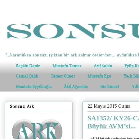
"...karanlıksa sonsuz, ışıktan bir ark salınır ötelerden... aydınlıksa k
Seçkin Deniz
Mustafa Tamer
Arif Şahin
Eyüp K
Cemal Çalık
Tamer Güner
Mustafa Ege
Yaşlı Bi
Mustafa Eyyüboğlu
Âkil Ağazâde
Biz Kimiz?
Yıl
22 Mayıs 2015 Cuma
Sonsuz Ark
SA1352/ KY26-CA
Büyük AVM’si...
"AVM küçük sevinçlere izin verm