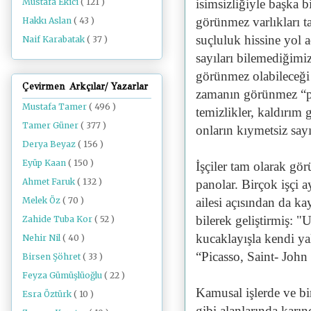
isimsizliğiyle başka 
Mustafa Ekici
( 121 )
görünmez varlıkları ta
Hakkı Aslan
( 43 )
suçluluk hissine yol 
Naif Karabatak
( 37 )
sayıları bilemediğimi
görünmez olabileceği f
Çevirmen Arkçılar/ Yazarlar
zamanın görünmez “pe
Mustafa Tamer
( 496 )
temizlikler, kaldırım g
Tamer Güner
( 377 )
onların kıymetsiz sayı
Derya Beyaz
( 156 )
Eyüp Kaan
( 150 )
İşçiler tam olarak g
Ahmet Faruk
( 132 )
panolar. Birçok işçi 
Melek Öz
( 70 )
ailesi açısından da kay
bilerek geliştirmiş: 
Zahide Tuba Kor
( 52 )
kucaklayışla kendi yal
Nehir Nil
( 40 )
“Picasso, Saint- John
Birsen Şöhret
( 33 )
Feyza Gümüşlüoğlu
( 22 )
Kamusal işlerde ve bi
Esra Öztürk
( 10 )
gibi alanlarında karınc