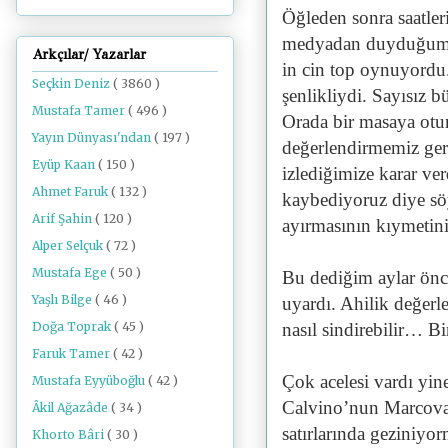
Öğleden sonra saatleri
medyadan duyduğum m
Arkçılar/ Yazarlar
in cin top oynuyordu. 
Seçkin Deniz
( 3860 )
şenlikliydi. Sayısız 
Mustafa Tamer
( 496 )
Orada bir masaya otu
Yayın Dünyası'ndan
( 197 )
değerlendirmemiz gere
Eyüp Kaan
( 150 )
izlediğimize karar ve
Ahmet Faruk
( 132 )
kaybediyoruz diye s
Arif Şahin
( 120 )
ayırmasının kıymetini
Alper Selçuk
( 72 )
Mustafa Ege
( 50 )
Bu dediğim aylar ön
Yaşlı Bilge
( 46 )
uyardı. Ahilik değerl
Doğa Toprak
( 45 )
nasıl sindirebilir… B
Faruk Tamer
( 42 )
Çok acelesi vardı yi
Mustafa Eyyüboğlu
( 42 )
Calvino’nun Marcoval
Âkil Ağazâde
( 34 )
satırlarında geziniyo
Khorto Bâri
( 30 )