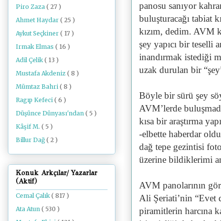
panosu sanıyor kahram
Piro Zaza
( 27 )
buluşturacağı tabiat k
Ahmet Haydar
( 25 )
kızım, dedim. AVM kü
Aykut Seçkiner
( 17 )
şey yapıcı bir teselli
Irmak Elmas
( 16 )
inandırmak istediği m
Adil Çelik
( 13 )
uzak durulan bir “şey
Mustafa Akdeniz
( 8 )
Mümtaz Bahri
( 8 )
Böyle bir sürü şey sö
Ragıp Kefeci
( 6 )
AVM’lerde buluşmadığ
Düşünce Dünyası'ndan
( 5 )
kısa bir araştırma yap
Kâşif M.
( 5 )
-elbette haberdar old
Billur Dağ
( 2 )
dağ tepe gezintisi fot
üzerine bildiklerimi 
Konuk Arkçılar/ Yazarlar
(Aktif)
AVM panolarının görü
Cemal Çalık
( 817 )
Ali Şeriati’nin “Evet 
Ata Atun
( 530 )
piramitlerin harcına ka