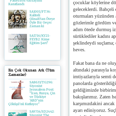
"Patterson Varsayımı"
çocuklar köylerine d
Kanıtlandı
geleceklerdi. Bahçeli
SA1001/FT36:
oturmaları yüzünden 
Kaliteli
Günah’tan Öteye
gözlerimle gördüm ve
Öyle Bir Geçer
Zaman ki
adım ötede durmuş iz
sürüklediler kadını a
SA1716/KY21-
FEYB2: Kime
şeklindeydi suçlama; 
Eğitim Şart?
heves.
Fakat bana da ne olu
altındaki parasıyla 
En Çok Okunan Ark (Tüm
Zamanlar)
imtiyazlarıyla semti d
SA8633/TG296:
panolarda gösterildiğ
Siyonist
geldiğimizde birbiri
Jerusalem Post:
"İran, Rusya, Çin
bakışlarımız. Zaten he
ve Türkiye
'ABD’nin
karşımızdakini ancak 
Çöküşü'nü Kutluyor"
ayarı ediniyoruz. Suç
SA9714/SD2442:
Siyonist The