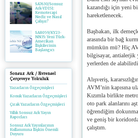
SA7630/Sonsuz
kazandığı için yeni bi
Ark-YD151:
Kemoterapi
hareketlenecek.
Nedir ve Nasıl
Çalışır?
Başbakan, ilk demeçle
SA8059/KY23-
NN35: Yeni Türk-
arasında bir bağ kur
Amerikan
İlişkilerinin
mümkün mü? Hiç AVM 
Başlangıcı
bilgisayar, antialerji
yerlerden de alabilird
Sonsuz Ark / Evrensel
Alışveriş, kararsızlı
Çerçeveye Yolculuk
AVM’nin kapısına ula
Yazarların Özgeçmişleri
Kızımla birlikte metro
Konuk Yazarların Özgeçmişleri
oto park alanlarını aş
Çırak Yazarların Özgeçmişleri
öğrendiğim dokunmati
Yıllık Sonsuz Ark Yayın
Raporları
ve geniş bir koridord
Sonsuz Ark Yayınlarının
çalıştım.
Kullanımına İlişkin Önemli
Duyuru