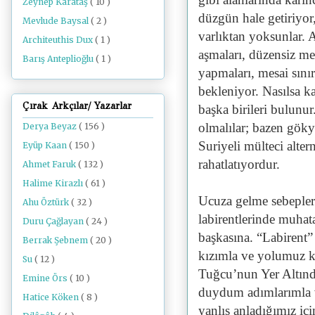
Zeynep Karataş
( 10 )
düzgün hale getiriyor,
Mevlude Baysal
( 2 )
varlıktan yoksunlar. 
Architeuthis Dux
( 1 )
aşmaları, düzensiz mes
Barış Anteplioğlu
( 1 )
yapmaları, mesai sını
bekleniyor. Nasılsa ka
Çırak Arkçılar/ Yazarlar
başka birileri bulunur
olmalılar; bazen göky
Derya Beyaz
( 156 )
Suriyeli mülteci alter
Eyüp Kaan
( 150 )
rahatlatıyordur.
Ahmet Faruk
( 132 )
Halime Kirazlı
( 61 )
Ucuza gelme sebepleri
Ahu Öztürk
( 32 )
labirentlerinde muhata
Duru Çağlayan
( 24 )
başkasına. “Labirent”
Berrak Şebnem
( 20 )
kızımla ve yolumuz kı
Su
( 12 )
Tuğcu’nun Yer Altında
Emine Örs
( 10 )
duydum adımlarımla ve
Hatice Köken
( 8 )
yanlış anladığımız iç