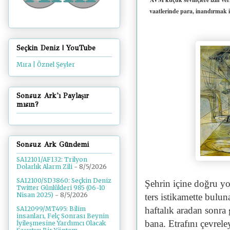
vaatlerinde para, inandırmak i
Seçkin Deniz | YouTube
Mıra | Öznel Şeyler
Sonsuz Ark'ı Paylaşır
mısın?
Sonsuz Ark Gündemi
SA12101/AF132: Trilyon
Dolarlık Alarm Zili
- 8/5/2026
SA12100/SD3860: Seçkin Deniz
Şehrin içine doğru yo
Twitter Günlükleri 985 (06-10
Nisan 2025)
- 8/5/2026
ters istikamette bulun
haftalık aradan sonra
SA12099/MT495: Bilim
insanları, Felç Sonrası Beynin
bana. Etrafını çevrel
İyileşmesine Yardımcı Olacak