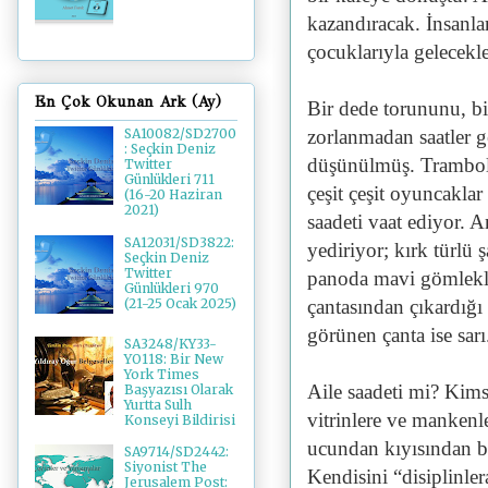
kazandıracak. İnsanlar
çocuklarıyla gelecekle
En Çok Okunan Ark (Ay)
Bir dede torununu, bi
zorlanmadan saatler ge
SA10082/SD2700
: Seçkin Deniz
düşünülmüş. Trambolin
Twitter
Günlükleri 711
çeşit çeşit oyuncaklar 
(16-20 Haziran
2021)
saadeti vaat ediyor. 
SA12031/SD3822:
yediriyor; kırk türlü
Seçkin Deniz
Twitter
panoda mavi gömlekli 
Günlükleri 970
çantasından çıkardığı
(21-25 Ocak 2025)
görünen çanta ise sarı
SA3248/KY33-
YO118: Bir New
York Times
Aile saadeti mi? Kim
Başyazısı Olarak
Yurtta Sulh
vitrinlere ve mankenl
Konseyi Bildirisi
ucundan kıyısından be
SA9714/SD2442:
Siyonist The
Kendisini “disiplinler
Jerusalem Post: