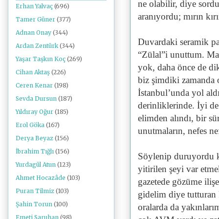
ne olabilir, diye sor
Erhan Yalvaç
(696)
aranıyordu; mırın kırın
Tamer Güner
(377)
Adnan Onay
(344)
Duvardaki seramik pa
Ardan Zentürk
(344)
“Zülal”i unuttum. Mar
Yaşar Taşkın Koç
(269)
yok, daha önce de dik
Cihan Aktaş
(226)
biz şimdiki zamanda o
Ceren Kenar
(198)
İstanbul’unda yol ald
Sevda Dursun
(187)
derinliklerinde. İyi d
Yıldıray Oğur
(185)
elimden alındı, bir s
Erol Göka
(167)
unutmaların, nefes ne
Derya Beyaz
(156)
İbrahim Tığlı
(156)
Söylenip duruyordu k
Yurdagül Atun
(123)
yitirilen şeyi var et
Ahmet Hocazâde
(103)
gazetede gözüme iliş
Puran Tilmiz
(103)
gidelim diye tuttura
Şahin Torun
(100)
oralarda da yakınları
Emeti Saruhan
(98)