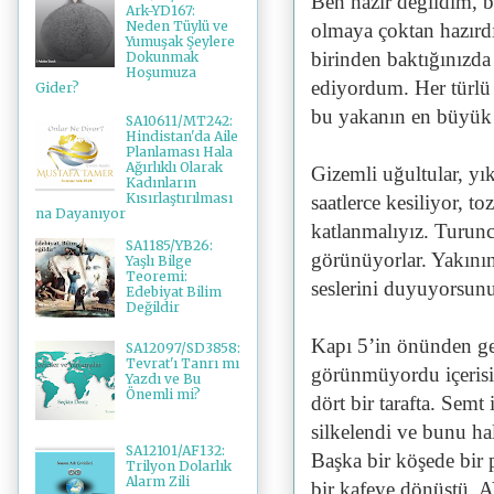
Ben hazır değildim, b
Ark-YD167:
Neden Tüylü ve
olmaya çoktan hazırdı
Yumuşak Şeylere
birinden baktığınızda 
Dokunmak
Hoşumuza
ediyordum. Her türlü 
Gider?
bu yakanın en büyük
SA10611/MT242:
Hindistan'da Aile
Planlaması Hala
Ağırlıklı Olarak
Gizemli uğultular, yık
Kadınların
Kısırlaştırılması
saatlerce kesiliyor, t
na Dayanıyor
katlanmalıyız. Turunc
SA1185/YB26:
görünüyorlar. Yakının
Yaşlı Bilge
Teoremi:
seslerini duyuyorsun
Edebiyat Bilim
Değildir
Kapı 5’in önünden g
SA12097/SD3858:
Tevrat'ı Tanrı mı
görünmüyordu içerisi. 
Yazdı ve Bu
Önemli mi?
dört bir tarafta. Semt
silkelendi ve bunu hal
SA12101/AF132:
Başka bir köşede bir 
Trilyon Dolarlık
Alarm Zili
bir kafeye dönüştü. 