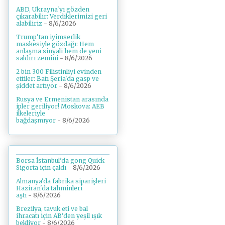
ABD, Ukrayna'yı gözden
çıkarabilir: Verdiklerimizi geri
alabiliriz
- 8/6/2026
Trump'tan iyimserlik
maskesiyle gözdağı: Hem
anlaşma sinyali hem de yeni
saldırı zemini
- 8/6/2026
2 bin 300 Filistinliyi evinden
ettiler: Batı Şeria'da gasp ve
şiddet artıyor
- 8/6/2026
Rusya ve Ermenistan arasında
ipler geriliyor! Moskova: AEB
ilkeleriyle
bağdaşmıyor
- 8/6/2026
Borsa İstanbul’da gong Quick
Sigorta için çaldı
- 8/6/2026
Almanya'da fabrika siparişleri
Haziran'da tahminleri
aştı
- 8/6/2026
Brezilya, tavuk eti ve bal
ihracatı için AB'den yeşil ışık
bekliyor
- 8/6/2026