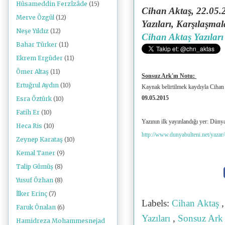
Hüsameddin Ferzîzâde
(15)
Cihan Aktaş, 22.05.
Merve Özgül
(12)
Yazıları, Karşılaşmal
Neşe Yıldız
(12)
Cihan Aktaş Yazıları
Bahar Türker
(11)
Ekrem Ergüder
(11)
Ömer Altaş
(11)
Sonsuz Ark'ın Notu:
Ertuğrul Aydın
(10)
Kaynak belirtilmek kaydıyla Cihan 
09.05.2015
Esra Öztürk
(10)
Fatih Er
(10)
Yazının ilk yayınlandığı yer: Dünya
Heca Ris
(10)
http://www.dunyabulteni.net/yazar
Zeynep Karataş
(10)
Kemal Taner
(9)
Talip Gümüş
(8)
Yusuf Özhan
(8)
İlker Erinç
(7)
Labels:
Cihan Aktaş
Faruk Önalan
(6)
Yazıları
,
Sonsuz Ark
Hamidreza Mohammesnejad