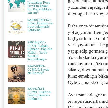
geçirdi eline, bunca 
Jerusalem Post:
İsrail'in Ahlakî
yüzünden yaşadığı sık
Bir Dış Politikası
duyduğu bir çevreyle
Var mı?
SA10003/MT122:
Enver İbrahim ve
Daha önce bir termin
Post-İslamcılık
Labirenti
yol açıyordu. Ben gec
başlıyordum. O otob
SA8740/KY1-
varsayıyordum. Hiç g
CÇ735: 'Pahalı
Oyunlar- Papirüs
yapıp edip görmem ge
Halka' - Ya da
Yazarın
Yolculuklardan yorul
Sorumluluğu-
canlanıyordu gözlerim
SA4159/KY1-
sılanız, doyumunuz, 
CÇ385: İç Savaş
Ne Demek?
itiraz etmek için bir
Öyle ya, işsizlere iş sa
SA3342/KY1-
CÇ298: Düşlerin
Aynı zamanda görüntü
İsyanı/ Roman-
Bölüm 8-I
Avrupa standartlarında
Daha eski sayılan evl