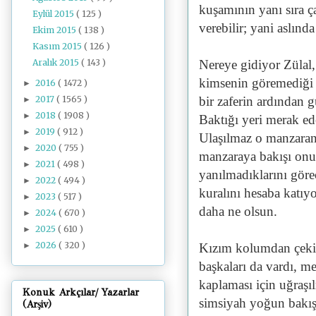
kuşamının yanı sıra ç
Eylül 2015
( 125 )
verebilir; yani aslın
Ekim 2015
( 138 )
Kasım 2015
( 126 )
Aralık 2015
( 143 )
Nereye gidiyor Zülal,
kimsenin göremediği 
2016
( 1472 )
►
2017
( 1565 )
bir zaferin ardından 
►
2018
( 1908 )
►
Baktığı yeri merak ed
2019
( 912 )
►
Ulaşılmaz o manzaranı
2020
( 755 )
►
manzaraya bakışı onu 
2021
( 498 )
►
yanılmadıklarını göre
2022
( 494 )
►
kuralını hesaba katıyo
2023
( 517 )
►
daha ne olsun.
2024
( 670 )
►
2025
( 610 )
►
2026
( 320 )
►
Kızım kolumdan çekiş
başkaları da vardı, m
kaplaması için uğraşıl
Konuk Arkçılar/ Yazarlar
simsiyah yoğun bakışl
(Arşiv)