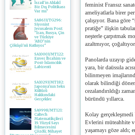
İsrail'in Ahlakî
feminist Fransız sanatç
Bir Dış Politikası
Var mı?
ameliyatlarla birer p
çalışıyor. Bana göre 
SA8633/TG296:
Siyonist
pratiğe” ilişkin tabu
Jerusalem Post:
"İran, Rusya, Çin
neşterle çarpıtmak m
ve Türkiye
'ABD’nin
azaltmıyor, çoğaltıyo
Çöküşü'nü Kutluyor"
SA10003/MT122:
Enver İbrahim ve
Panolarda uzayıp gide
Post-İslamcılık
yara, bir daüssıla acı
Labirenti
bilinmeyen imajlarınd
olarak bilindiği döne
SA10293/MT182:
Japonya'nın Seks
cezalandırıldığı zam
Kültürü
Hakkındaki
büründü yıllarca.
Gerçekler
SA9998/MT121:
Kolay gerçekleşmedi 
Caltech
Matematikçileri
Evlerini müteahhite v
19. Yüzyıl Sayı
Bilmecesini
yaşamayı göze aldı; e
Çözdü; Nihayet