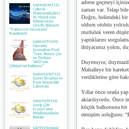
adrese geçmeyi içinize
SA9998/MT121:
zaman var. Telaşı bile
Caltech
Matematikçileri
Doğru, belimdeki bir 
19. Yüzyıl Sayı
Bilmecesini
oldum otobüs yolculu
Çözdü; Nihayet
"Patterson Varsayımı"
mutluluk veren düşün
Kanıtlandı
yaptıklarını sorgulam
SA8633/TG296:
Siyonist
ihtiyacımız yoktu, 
Jerusalem Post:
"İran, Rusya, Çin
ve Türkiye
Duymuyor, duymazdan g
'ABD’nin
Çöküşü'nü Kutluyor"
Mahalleye bir hareket
SA10003/MT122:
verdiklerine göre haks
Enver İbrahim ve
Post-İslamcılık
Labirenti
Yıllar önce orada yap
aktarılıyordu. Önce i
SA9639/MT48:
Garip Çift:
küçük balkonuna bir te
Franco'nun
Müslümanlarla
etmiştim soluğunu: “
İttifakı
SA7915/Sonsuz