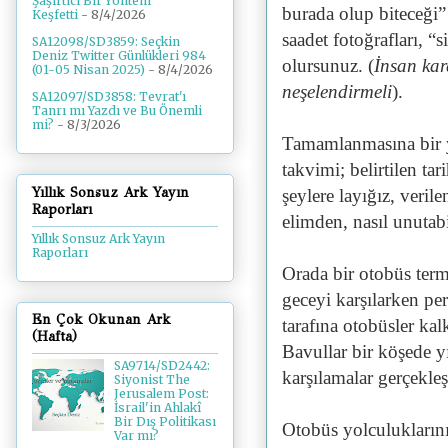
Şaşırtıcı Bir Yöntem
burada olup biteceği” 
Keşfetti
- 8/4/2026
saadet fotoğrafları, “
SA12098/SD3859: Seçkin
Deniz Twitter Günlükleri 984
olursunuz. (
İnsan kar
(01-05 Nisan 2025)
- 8/4/2026
neşelendirmeli
).
SA12097/SD3858: Tevrat'ı
Tanrı mı Yazdı ve Bu Önemli
mi?
- 8/3/2026
Tamamlanmasına bir yı
takvimi; belirtilen ta
Yıllık Sonsuz Ark Yayın
şeylere layığız, veril
Raporları
elimden, nasıl unutab
Yıllık Sonsuz Ark Yayın
Raporları
Orada bir otobüs termi
geceyi karşılarken pe
En Çok Okunan Ark
tarafına otobüsler kal
(Hafta)
Bavullar bir köşede y
SA9714/SD2442:
karşılamalar gerçekle
Siyonist The
Jerusalem Post:
İsrail'in Ahlakî
Bir Dış Politikası
Otobüs yolculuklarını
Var mı?