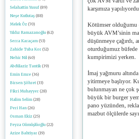
çok AVM vardı ve za
Selahattin Yusuf
(89)
karşımıza yapılıyordu
Neşe Kutlutaş
(88)
Kötümser olduğumu ö
Melek Öz
(70)
büyük AVM’sinin manz
Yıldız Ramazanoğlu
(62)
düşünmeye çağırdı, an
Serra Karaçam
(53)
oturduğumuz büfede b
Zahide Tuba Kor
(52)
kumpirimizi yerken.
Nehir Nil
(40)
Abdülaziz Tantik
(39)
İmaj yağmuru altında
Emin Emre
(36)
yitirmeye başlıyor. K
Birsen Şöhret
(33)
bulunmayan ne çok şe
Fikri Muhayyer
(28)
büyük bir burger yem
Halim Selim
(28)
pano yüzünden, rekla
Peri Han
(26)
mazbut ölçülerde sayı
Osman Ekiz
(25)
Feyza Gümüşlüoğlu
(22)
Azize Bahtiyar
(19)