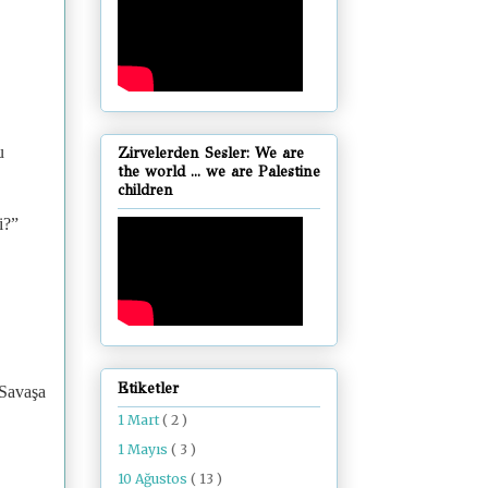
u
Zirvelerden Sesler: We are
the world ... we are Palestine
children
i?”
Etiketler
 Savaşa
1 Mart
( 2 )
1 Mayıs
( 3 )
10 Ağustos
( 13 )