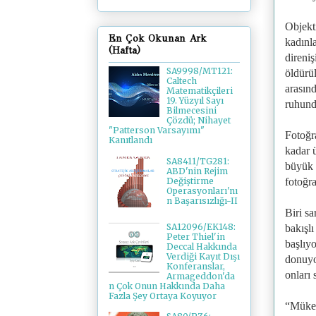
Objekt
En Çok Okunan Ark
kadınla
(Hafta)
direniş
SA9998/MT121:
öldürü
Caltech
arasın
Matematikçileri
19. Yüzyıl Sayı
ruhund
Bilmecesini
Çözdü; Nihayet
"Patterson Varsayımı"
Fotoğr
Kanıtlandı
kadar 
SA8411/TG281:
büyük 
ABD'nin Rejim
Değiştirme
fotoğra
Operasyonları'nı
n Başarısızlığı-II
Biri sa
SA12096/EK148:
bakışl
Peter Thiel'in
başlıyo
Deccal Hakkında
Verdiği Kayıt Dışı
donuyo
Konferanslar,
onları 
Armageddon'da
n Çok Onun Hakkında Daha
Fazla Şey Ortaya Koyuyor
“Mükem