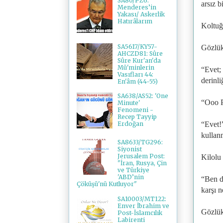
SA80/PZ6:
arsız 
Menderes’in
Yakası/ Askerlik
Hatırâlarım
Koltuğ
SA5617/KY57-
Gözlük
AHCZD81: Sûre
Sûre Kur'an'da
Mü'minlerin
“Evet;
Vasıfları 44:
derinli
En'âm (44-55)
SA638/AS52: 'One
“Ooo P
Minute'
Fenomeni -
Recep Tayyip
“Evet!”
Erdoğan
kullan
SA8633/TG296:
Siyonist
Jerusalem Post:
Kilolu 
"İran, Rusya, Çin
ve Türkiye
'ABD’nin
“Ben d
Çöküşü'nü Kutluyor"
karşı n
SA10003/MT122:
Enver İbrahim ve
Gözlük
Post-İslamcılık
Labirenti