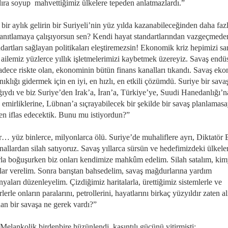
dıra soyup mahvettiğimiz ülkelere tepeden anlatmazlardı.”
bir aylık gelirin bir Suriyeli’nin yüz yılda kazanabileceğinden daha fazl
anıtlamaya çalışıyorsun sen? Kendi hayat standartlarından vazgeçmede
dartları sağlayan politikaları eleştiremezsin! Ekonomik kriz hepimizi sar
ailemiz yüzlerce yıllık işletmelerimizi kaybetmek üzereyiz. Savaş endüs
sadece riskte olan, ekonominin bütün finans kanalları tıkandı. Savaş ek
nıklığı gidermek için en iyi, en hızlı, en etkili çözümdü. Suriye bir sava
ğıydı ve biz Suriye’den Irak’a, İran’a, Türkiye’ye, Suudi Hanedanlığı’n
 emirliklerine, Lübnan’a sıçrayabilecek bir şekilde bir savaş planlamasa
n iflas edecektik. Bunu mu istiyordun?”
r… yüz binlerce, milyonlarca ölü. Suriye’de muhaliflere ayrı, Diktatör 
nallardan silah satıyoruz. Savaş yıllarca sürsün ve hedefimizdeki ülkele
rla boğuşurken biz onları kendimize mahkûm edelim. Silah satalım, kim
ar verelim. Sonra barıştan bahsedelim, savaş mağdurlarına yardım
aları düzenleyelim. Çizdiğimiz haritalarla, ürettiğimiz sistemlerle ve
rlerle onların paralarını, petrollerini, hayatlarını birkaç yüzyıldır zaten a
an bir savaşa ne gerek vardı?”
Melankolik birdenbire hüzünlendi, kasıntılı gücünü yitirmişti: