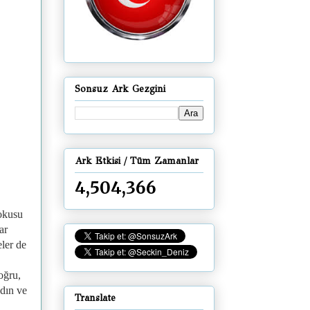
Sonsuz Ark Gezgini
Ark Etkisi / Tüm Zamanlar
4,504,366
kokusu
ar
eler de
oğru,
adın ve
Translate