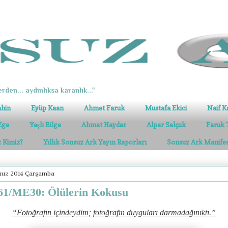
erden... aydınlıksa karanlık..."
ahin
Eyüp Kaan
Ahmet Faruk
Mustafa Ekici
Naif K
Ege
Yaşlı Bilge
Ahmet Haydar
Alper Selçuk
Faruk 
z Kimiz?
Yıllık Sonsuz Ark Yayın Raporları
Sonsuz Ark Manife
uz 2014 Çarşamba
1/ME30: Ölülerin Kokusu
“Fotoğrafın içindeydim; fotoğrafın duyguları darmadağınıktı.”