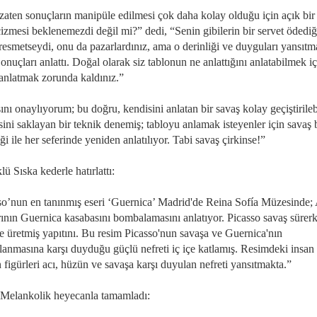
 zaten sonuçların manipüle edilmesi çok daha kolay olduğu için açık bir
izmesi beklenemezdi değil mi?” dedi, “Senin gibilerin bir servet ödediğ
resmetseydi, onu da pazarlardınız, ama o derinliği ve duyguları yansıtm
Sonuçları anlattı. Doğal olarak siz tablonun ne anlattığını anlatabilmek iç
 anlatmak zorunda kaldınız.”
nı onaylıyorum; bu doğru, kendisini anlatan bir savaş kolay geçiştirilebi
sini saklayan bir teknik denemiş; tabloyu anlamak isteyenler için savaş
iği ile her seferinde yeniden anlatılıyor. Tabi savaş çirkinse!”
ü Sıska kederle hatırlattı:
so’nun en tanınmış eseri ‘Guernica’ Madrid'de Reina Sofía Müzesinde
rının Guernica kasabasını bombalamasını anlatıyor. Picasso savaş sürer
e üretmiş yapıtını. Bu resim Picasso'nun savaşa ve Guernica'nın
anmasına karşı duyduğu güçlü nefreti iç içe katlamış. Resimdeki insan
figürleri acı, hüzün ve savaşa karşı duyulan nefreti yansıtmakta.”
 Melankolik heyecanla tamamladı: