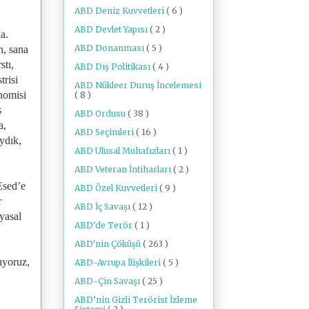
ABD Deniz Kuvvetleri
( 6 )
ABD Devlet Yapısı
( 2 )
a.
ABD Donanması
( 5 )
n, sana
stı,
ABD Dış Politikası
( 4 )
trisi
ABD Nükleer Duruş İncelemesi
onomisi
( 8 )
ş
ABD Ordusu
( 38 )
a,
ABD Seçimleri
( 16 )
ydık,
ABD Ulusal Muhafızları
( 1 )
ABD Veteran İntiharları
( 2 )
Esed’e
ABD Özel Kuvvetleri
( 9 )
r
ABD İç Savaşı
( 12 )
yasal
ABD'de Terör
( 1 )
ABD'nin Çöküşü
( 263 )
lıyoruz,
ABD-Avrupa İlişkileri
( 5 )
ABD-Çin Savaşı
( 25 )
ABD’nin Gizli Terörist İzleme