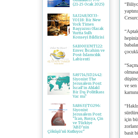
“Biliyo
(21-25 Ocak 2025)
yaptını
SA3248/KY33-
Cesurca
YO118: Bir New
York Times
Başyazısı Olarak
“Aptal
Yurtta Sulh
Konseyi Bildirisi
hepiniz
babalar
SA10003/MT122:
Enver İbrahim ve
çocukla
Post-İslamcılık
Labirenti
“Saçma
olmasa
SA9714/SD2442:
düşünc
Siyonist The
Jerusalem Post:
ve sen 
İsrail'in Ahlakî
karnın
Bir Dış Politikası
Var mı?
SA8633/TG296:
“Haklı
Siyonist
sürdür
Jerusalem Post:
"İran, Rusya, Çin
için bü
ve Türkiye
zorlan
'ABD’nin
Çöküşü'nü Kutluyor"
basit b