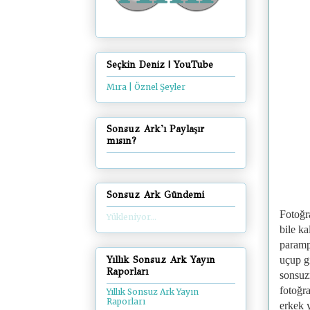
Seçkin Deniz | YouTube
Mıra | Öznel Şeyler
Sonsuz Ark'ı Paylaşır
mısın?
Sonsuz Ark Gündemi
Fotoğr
Yükleniyor...
bile k
paramp
Yıllık Sonsuz Ark Yayın
uçup g
Raporları
sonsuz
fotoğra
Yıllık Sonsuz Ark Yayın
Raporları
erkek 