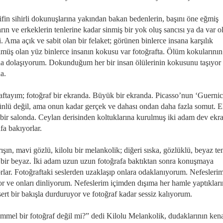
ifin sihirli dokunuşlarına yakından bakan bedenlerin, başını öne eğmiş
rın ve erkeklerin tenlerine kadar sinmiş bir yok oluş sancısı ya da var o
i. Ama açık ve sabit olan bir felaket; görünen binlerce insana karşılık
lmüş olan yüz binlerce insanın kokusu var fotoğrafta. Ölüm kokularının
da dolaşıyorum. Dokunduğum her bir insan ölülerinin kokusunu taşıyor
a.
aftayım; fotoğraf bir ekranda. Büyük bir ekranda. Picasso’nun ‘Guernic
ünlü değil, ama onun kadar gerçek ve dahası ondan daha fazla somut. 
bir salonda. Ceylan derisinden koltuklarına kurulmuş iki adam dev ekr
fa bakıyorlar.
rışın, mavi gözlü, kilolu bir melankolik; diğeri sıska, gözlüklü, beyaz tenl
ı bir beyaz. İki adam uzun uzun fotoğrafa baktıktan sonra konuşmaya
rlar. Fotoğraftaki seslerden uzaklaşıp onlara odaklanıyorum. Nefeslerim
r ve onları dinliyorum. Nefeslerim içimden dışıma her hamle yaptıklar
sert bir bakışla durduruyor ve fotoğraf kadar sessiz kalıyorum.
mel bir fotoğraf değil mi?” dedi Kilolu Melankolik, dudaklarının ken