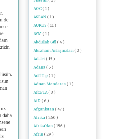
Sistemi
( 2 )
AOC
( 1 )
r,
ASEAN
( 1 )
en de
AUKUS
( 11 )
imse
ne
AYM
( 1 )
ddam
Abdullah Gül
( 4 )
rizin
Abraham Anlaşmaları
( 2 )
Adalet
( 15 )
Adana
( 5 )
lüsün.
Adlî Tıp
( 1 )
usun.
Adnan Menderes
( 1 )
lman
AfCFTA
( 3 )
AfD
( 6 )
ruz
Afganistan
( 47 )
n daha
Afrika
( 260 )
ünsene
Afrika'dan
( 156 )
nsan
Afrin
( 29 )
iz