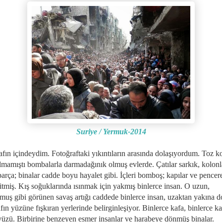
Suriye / Yermuk-2014
afın içindeydim. Fotoğraftaki yıkıntıların arasında dolaşıyordum. Toz 
almamıştı bombalarla darmadağınık olmuş evlerde. Çatılar sarkık, kolonl
arça; binalar cadde boyu hayalet gibi. İçleri bomboş; kapılar ve pencer
itmiş. Kış soğuklarında ısınmak için yakmış binlerce insan. O uzun,
muş gibi görünen savaş artığı caddede binlerce insan, uzaktan yakına d
fın yüzüne fışkıran yerlerinde belirginleşiyor. Binlerce kafa, binlerce k
yüzü. Birbirine benzeyen esmer insanlar ve harabeye dönmüş binalar.