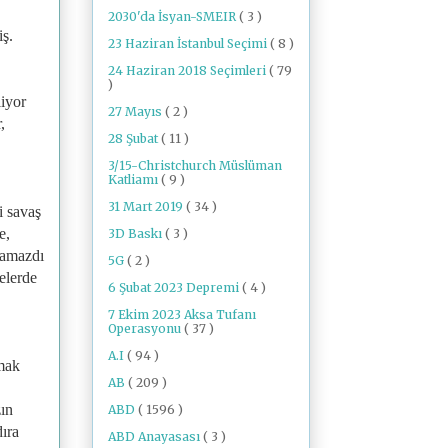
2030'da İsyan-SMEIR
( 3 )
iş.
23 Haziran İstanbul Seçimi
( 8 )
24 Haziran 2018 Seçimleri
( 79
)
iyor
27 Mayıs
( 2 )
,
28 Şubat
( 11 )
3/15-Christchurch Müslüman
Katliamı
( 9 )
31 Mart 2019
( 34 )
i savaş
e,
3D Baskı
( 3 )
lamazdı
5G
( 2 )
elerde
6 Şubat 2023 Depremi
( 4 )
7 Ekim 2023 Aksa Tufanı
Operasyonu
( 37 )
A.I
( 94 )
lmak
AB
( 209 )
zın
ABD
( 1596 )
dıra
ABD Anayasası
( 3 )