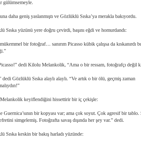
bir gülümsemeyle.
una daha geniş yaslanmıştı ve Gözlüklü Sıska’ya merakla bakıyordu.
lü Sıska yüzünü yere doğru çevirdi, başını eğdi ve homurdandı:
 mükemmel bir fotoğraf… sanırım Picasso kübik çalışsa da kıskanırdı b
ği.”
icasso!” dedi Kilolu Melankolik, “Ama o bir ressam, fotoğrafçı değil k
 dedi Gözlüklü Sıska alaylı alaylı. “Ve artık o bir ölü, geçmiş zaman
malıydın!”
Melankolik keyiflendiğini hissettirir bir iç çekişle:
e Guernica’sının bir kopyası var; ama çok soyut. Çok agresif bir tablo.
efretini simgelemiş. Fotoğrafta savaş dışında her şey var.” dedi.
lü Sıska keskin bir bakış harladı yüzünde: