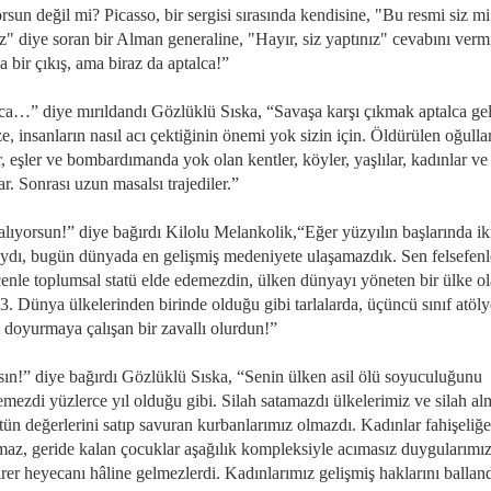
rsun değil mi? Picasso, bir sergisi sırasında kendisine, "Bu resmi siz mi
z" diye soran bir Alman generaline, "Hayır, siz yaptınız" cevabını verm
 bir çıkış, ama biraz da aptalca!”
ca…” diye mırıldandı Gözlüklü Sıska, “Savaşa karşı çıkmak aptalca gel
e, insanların nasıl acı çektiğinin önemi yok sizin için. Öldürülen oğullar
, eşler ve bombardımanda yok olan kentler, köyler, yaşlılar, kadınlar ve
r. Sonrası uzun masalsı trajediler.”
lıyorsun!” diye bağırdı Kilolu Melankolik,“Eğer yüzyılın başlarında ik
ydı, bugün dünyada en gelişmiş medeniyete ulaşamazdık. Sen felsefenl
enle toplumsal statü elde edemezdin, ülken dünyayı yöneten bir ülke o
3. Dünya ülkelerinden birinde olduğu gibi tarlalarda, üçüncü sınıf atöly
ı doyurmaya çalışan bir zavallı olurdun!”
sın!” diye bağırdı Gözlüklü Sıska, “Senin ülken asil ölü soyuculuğunu
emezdi yüzlerce yıl olduğu gibi. Silah satamazdı ülkelerimiz ve silah a
tün değerlerini satıp savuran kurbanlarımız olmazdı. Kadınlar fahişeliğe
maz, geride kalan çocuklar aşağılık kompleksiyle acımasız duygularımı
irer heyecanı hâline gelmezlerdi. Kadınlarımız gelişmiş haklarını ballan