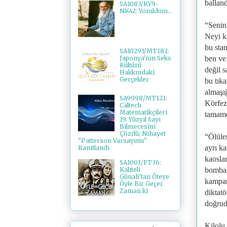
ballan
SA1083/KY9-
NK42: Yoruldum...
“Senin 
Neyi k
bu stan
SA10293/MT182:
ben ve 
Japonya'nın Seks
Kültürü
değil 
Hakkındaki
Gerçekler
bu tıka
almaşı
SA9998/MT121:
Körfez
Caltech
Matematikçileri
tamame
19. Yüzyıl Sayı
Bilmecesini
Çözdü; Nihayet
“Ölüle
"Patterson Varsayımı"
ayrı ka
Kanıtlandı
kaosla
SA1001/FT36:
bombal
Kaliteli
Günah’tan Öteye
kampany
Öyle Bir Geçer
Zaman ki
diktatö
doğrud
Kilolu 