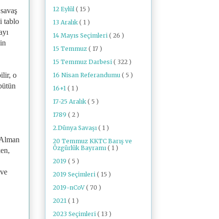
12 Eylül
( 15 )
 savaş
i tablo
13 Aralık
( 1 )
ayı
14 Mayıs Seçimleri
( 26 )
in
15 Temmuz
( 17 )
15 Temmuz Darbesi
( 322 )
lir, o
16 Nisan Referandumu
( 5 )
 bütün
16+1
( 1 )
17-25 Aralık
( 5 )
1789
( 2 )
2.Dünya Savaşı
( 1 )
; Alman
20 Temmuz KKTC Barış ve
Özgürlük Bayramı
( 1 )
ken,
2019
( 5 )
 ve
2019 Seçimleri
( 15 )
2019-nCoV
( 70 )
2021
( 1 )
2023 Seçimleri
( 13 )