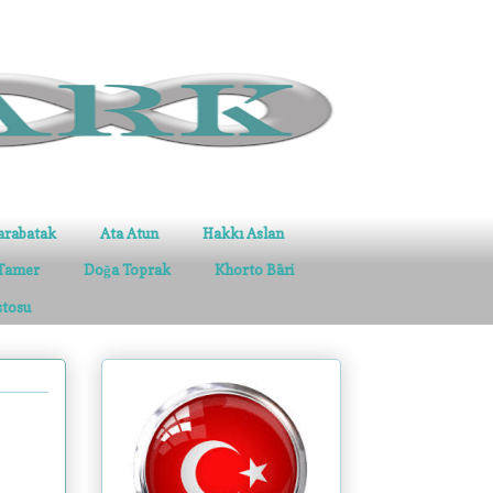
arabatak
Ata Atun
Hakkı Aslan
Tamer
Doğa Toprak
Khorto Bâri
stosu