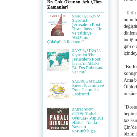
En Çok Okunan Ark (Tüm
Zamanlar)
“Tarih 
SA8633/TG296:
bunu hi
Siyonist
Jerusalem Post:
değişt
"İran, Rusya, Çin
dinlem
ve Türkiye
'ABD’nin
indiği
Çöküşü'nü Kutluyor"
gibi o
SA9714/SD2442:
içinde
Siyonist The
Jerusalem Post:
İsrail'in Ahlakî
“Bu fot
Bir Dış Politikası
Var mı?
konuşm
Ama bu
SA10003/MT122:
Enver İbrahim ve
Ölüler
Post-İslamcılık
imkâns
Labirenti
“Dostu
SA8740/KY1-
hepimi
CÇ735: 'Pahalı
Oyunlar- Papirüs
fazlas
Halka' - Ya da
Yazarın
Çin’de 
Sorumluluğu-
bizim 