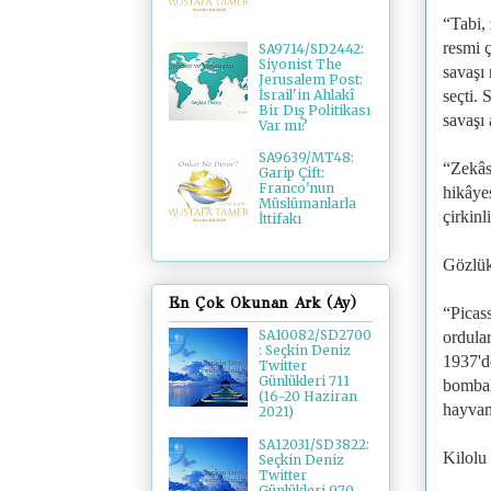
“Tabi,
resmi ç
SA9714/SD2442:
Siyonist The
savaşı 
Jerusalem Post:
İsrail'in Ahlakî
seçti. 
Bir Dış Politikası
savaşı
Var mı?
SA9639/MT48:
“Zekâsı
Garip Çift:
Franco'nun
hikâye
Müslümanlarla
çirkinl
İttifakı
Gözlükl
En Çok Okunan Ark (Ay)
“Picas
SA10082/SD2700
ordula
: Seçkin Deniz
1937'd
Twitter
Günlükleri 711
bombal
(16-20 Haziran
hayvan 
2021)
SA12031/SD3822:
Kilolu
Seçkin Deniz
Twitter
Günlükleri 970