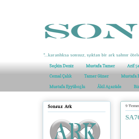
"...karanlıksa sonsuz, ışıktan bir ark salınır ötel
Seçkin Deniz
Mustafa Tamer
Arif Ş
Cemal Çalık
Tamer Güner
Mustafa 
Mustafa Eyyüboğlu
Âkil Ağazâde
Bi
9 Temm
Sonsuz Ark
SA76