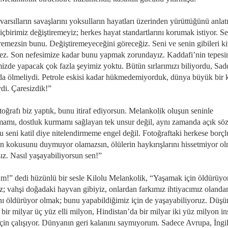
varsılların savaşlarını yoksulların hayatları üzerinden yürüttüğünü anlatı
çbirimiz değiştiremeyiz; herkes hayat standartlarını korumak istiyor. S
iremezsin bunu. Değiştiremeyeceğini göreceğiz. Seni ve senin gibileri k
ez. Son nefesimize kadar bunu yapmak zorundayız. Kaddafi’nin tepesi
mizde yapacak çok fazla şeyimiz yoktu. Bütün sırlarımızı biliyordu, Sa
 da ölmeliydi. Petrole eskisi kadar hükmedemiyorduk, dünya büyük bir k
ydi. Çaresizdik!”
oğrafı biz yaptık, bunu itiraf ediyorsun. Melankolik oluşun seninle
amı, dostluk kurmamı sağlayan tek unsur değil, aynı zamanda açık söz
 seni katil diye nitelendirmeme engel değil. Fotoğraftaki herkese borçl
in kokusunu duymuyor olamazsın, ölülerin haykırışlarını hissetmiyor o
ız. Nasıl yaşayabiliyorsun sen!”
m!” dedi hüzünlü bir sesle Kilolu Melankolik, “Yaşamak için öldürüyo
z; vahşi doğadaki hayvan gibiyiz, onlardan farkımız ihtiyacımız olanda
ını öldürüyor olmak; bunu yapabildiğimiz için de yaşayabiliyoruz. Düş
bir milyar üç yüz elli milyon, Hindistan’da bir milyar iki yüz milyon i
için çalışıyor. Dünyanın geri kalanını saymıyorum. Sadece Avrupa, İngil