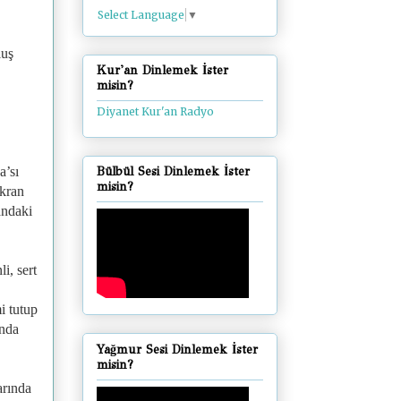
Select Language
▼
luş
Kur'an Dinlemek İster
misin?
Diyanet Kur'an Radyo
a’sı
Bülbül Sesi Dinlemek İster
misin?
Ekran
andaki
i, sert
i tutup
ında
Yağmur Sesi Dinlemek İster
misin?
arında