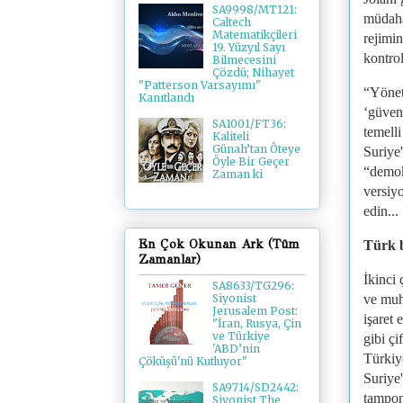
SA9998/MT121:
müdaha
Caltech
Matematikçileri
rejimi
19. Yüzyıl Sayı
kontrol
Bilmecesini
Çözdü; Nihayet
"Patterson Varsayımı"
“Yöneti
Kanıtlandı
‘güvenc
SA1001/FT36:
temelli
Kaliteli
Günah’tan Öteye
Suriye'
Öyle Bir Geçer
“demok
Zaman ki
versiyo
edin...
En Çok Okunan Ark (Tüm
Türk b
Zamanlar)
İkinci
SA8633/TG296:
ve muh
Siyonist
Jerusalem Post:
işaret
"İran, Rusya, Çin
ve Türkiye
gibi çi
'ABD’nin
Türkiy
Çöküşü'nü Kutluyor"
Suriye'
SA9714/SD2442:
tamponu
Siyonist The