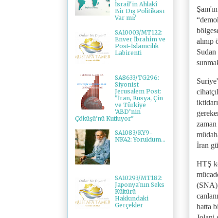
İsrail'in Ahlakî
Şam'ın 
Bir Dış Politikası
Var mı?
“demokr
bölges
SA10003/MT122:
Enver İbrahim ve
alınıp
Post-İslamcılık
Sudan 
Labirenti
sunmakt
SA8633/TG296:
Suriye'
Siyonist
Jerusalem Post:
cihatç
"İran, Rusya, Çin
iktidar
ve Türkiye
'ABD’nin
gereken
Çöküşü'nü Kutluyor"
zaman 
SA1083/KY9-
müdahal
NK42: Yoruldum...
İran gü
HTŞ ke
mücade
SA10293/MT182:
(SNA) 
Japonya'nın Seks
Kültürü
canlanm
Hakkındaki
Gerçekler
hatta b
Jolani 