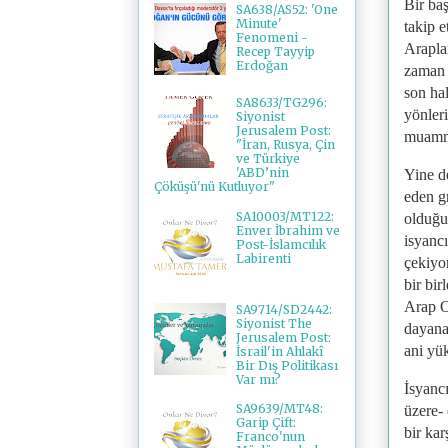
Bir baş
SA638/AS52: 'One
Minute'
takip e
Fenomeni -
Arapla
Recep Tayyip
Erdoğan
zaman z
son hal
SA8633/TG296:
yönleri
Siyonist
Jerusalem Post:
muam
"İran, Rusya, Çin
ve Türkiye
'ABD’nin
Yine de
Çöküşü'nü Kutluyor"
eden gr
SA10003/MT122:
olduğu
Enver İbrahim ve
isyancı
Post-İslamcılık
Labirenti
çekiyo
bir bir
Arap O
SA9714/SD2442:
Siyonist The
dayanar
Jerusalem Post:
ani yük
İsrail'in Ahlakî
Bir Dış Politikası
Var mı?
İsyancı
SA9639/MT48:
üzere- 
Garip Çift:
bir kar
Franco'nun