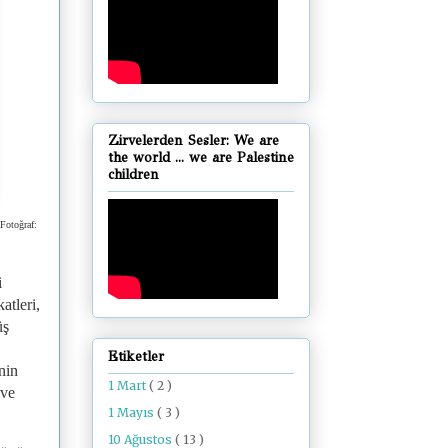
Zirvelerden Sesler: We are
the world ... we are Palestine
children
(Fotoğraf:
i
atleri,
üş
Etiketler
inin
1 Mart
( 2 )
 ve
1 Mayıs
( 3 )
10 Ağustos
( 13 )