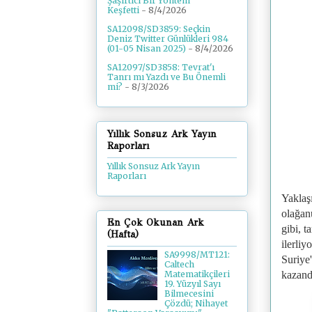
Şaşırtıcı Bir Yöntem
Keşfetti
- 8/4/2026
SA12098/SD3859: Seçkin
Deniz Twitter Günlükleri 984
(01-05 Nisan 2025)
- 8/4/2026
SA12097/SD3858: Tevrat'ı
Tanrı mı Yazdı ve Bu Önemli
mi?
- 8/3/2026
Yıllık Sonsuz Ark Yayın
Raporları
Yıllık Sonsuz Ark Yayın
Raporları
Yaklaşı
olağanü
En Çok Okunan Ark
gibi, 
(Hafta)
ilerliy
SA9998/MT121:
Suriye'
Caltech
kazandı
Matematikçileri
19. Yüzyıl Sayı
Bilmecesini
Çözdü; Nihayet