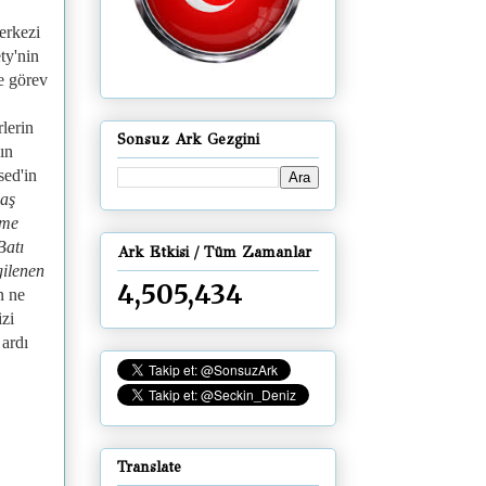
erkezi
ty'nin
e görev
rlerin
Sonsuz Ark Gezgini
ın
sed'in
vaş
rme
Batı
Ark Etkisi / Tüm Zamanlar
gilenen
4,505,434
n ne
zi
 ardı
Translate