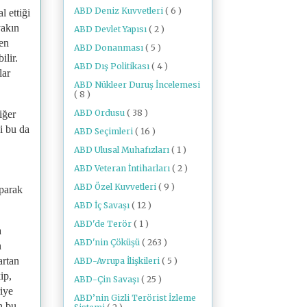
ABD Deniz Kuvvetleri
( 6 )
l ettiği
yakın
ABD Devlet Yapısı
( 2 )
den
ABD Donanması
( 5 )
ilir.
ABD Dış Politikası
( 4 )
lar
ABD Nükleer Duruş İncelemesi
( 8 )
ABD Ordusu
( 38 )
iğer
i bu da
ABD Seçimleri
( 16 )
ABD Ulusal Muhafızları
( 1 )
ABD Veteran İntiharları
( 2 )
ABD Özel Kuvvetleri
( 9 )
aparak
ABD İç Savaşı
( 12 )
ABD'de Terör
( 1 )
a
ABD'nin Çöküşü
( 263 )
n
artan
ABD-Avrupa İlişkileri
( 5 )
ip,
ABD-Çin Savaşı
( 25 )
riye
ABD’nin Gizli Terörist İzleme
n bu