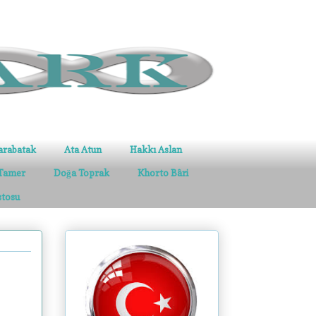
arabatak
Ata Atun
Hakkı Aslan
Tamer
Doğa Toprak
Khorto Bâri
stosu