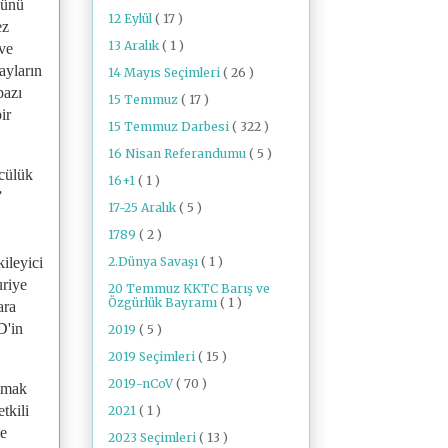
lünü
12 Eylül
( 17 )
ez
13 Aralık
( 1 )
 ve
ayların
14 Mayıs Seçimleri
( 26 )
bazı
15 Temmuz
( 17 )
ir
15 Temmuz Darbesi
( 322 )
16 Nisan Referandumu
( 5 )
ncülük
16+1
( 1 )
”
17-25 Aralık
( 5 )
1789
( 2 )
2.Dünya Savaşı
( 1 )
ileyici
uriye
20 Temmuz KKTC Barış ve
Özgürlük Bayramı
( 1 )
ara
D'in
2019
( 5 )
2019 Seçimleri
( 15 )
2019-nCoV
( 70 )
olmak
tkili
2021
( 1 )
de
2023 Seçimleri
( 13 )