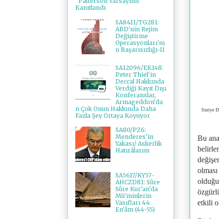
"Patterson Varsayımı"
Kanıtlandı
SA8411/TG281:
ABD'nin Rejim
Değiştirme
Operasyonları'nı
n Başarısızlığı-II
SA12096/EK148:
Peter Thiel'in
Deccal Hakkında
Verdiği Kayıt Dışı
Konferanslar,
Armageddon'da
n Çok Onun Hakkında Daha
Suriye De
Fazla Şey Ortaya Koyuyor
SA80/PZ6:
Menderes’in
Bu ana 
Yakası/ Askerlik
belirle
Hatırâlarım
değişe
olması
SA5617/KY57-
olduğun
AHCZD81: Sûre
Sûre Kur'an'da
özgürlü
Mü'minlerin
etkili 
Vasıfları 44:
En'âm (44-55)