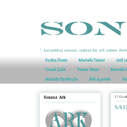
"...karanlıksa sonsuz, ışıktan bir ark salınır ötel
Seçkin Deniz
Mustafa Tamer
Arif Ş
Cemal Çalık
Tamer Güner
Mustafa 
Mustafa Eyyüboğlu
Âkil Ağazâde
Bi
27 Ocak
Sonsuz Ark
SA11