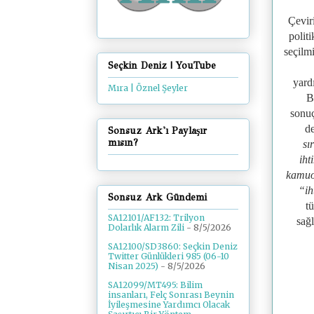
Çevir
polit
seçilm
Seçkin Deniz | YouTube
yard
Mıra | Öznel Şeyler
B
sonuç
de
Sonsuz Ark'ı Paylaşır
mısın?
sı
iht
kamuoy
“ih
Sonsuz Ark Gündemi
t
SA12101/AF132: Trilyon
sağl
Dolarlık Alarm Zili
- 8/5/2026
SA12100/SD3860: Seçkin Deniz
Twitter Günlükleri 985 (06-10
Nisan 2025)
- 8/5/2026
SA12099/MT495: Bilim
insanları, Felç Sonrası Beynin
İyileşmesine Yardımcı Olacak