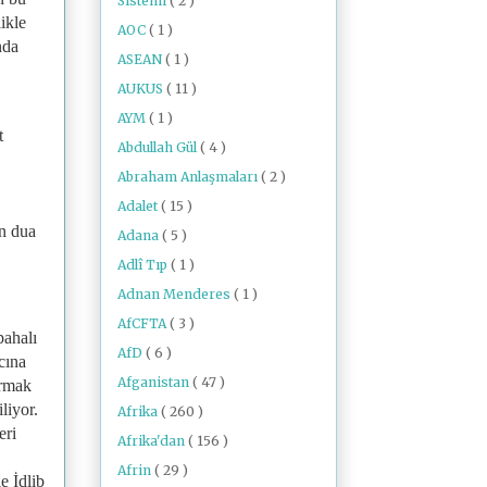
Sistemi
( 2 )
ikle
AOC
( 1 )
nda
ASEAN
( 1 )
AUKUS
( 11 )
AYM
( 1 )
t
Abdullah Gül
( 4 )
Abraham Anlaşmaları
( 2 )
Adalet
( 15 )
in dua
Adana
( 5 )
Adlî Tıp
( 1 )
Adnan Menderes
( 1 )
AfCFTA
( 3 )
pahalı
AfD
( 6 )
cına
Afganistan
( 47 )
urmak
liyor.
Afrika
( 260 )
eri
Afrika'dan
( 156 )
Afrin
( 29 )
e İdlib