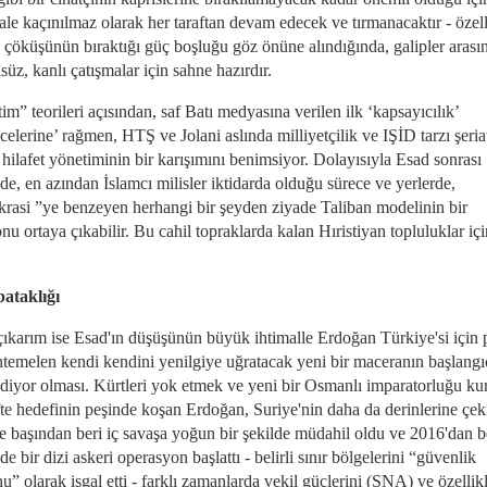
le kaçınılmaz olarak her taraftan devam edecek ve tırmanacaktır - özell
n çöküşünün bıraktığı güç boşluğu göz önüne alındığında, galipler arası
süz, kanlı çatışmalar için sahne hazırdır.
m” teorileri açısından, saf Batı medyasına verilen ilk ‘kapsayıcılık’
elerine’ rağmen, HTŞ ve Jolani aslında milliyetçilik ve IŞİD tarzı şeria
 hilafet yönetiminin bir karışımını benimsiyor. Dolayısıyla Esad sonrası
de, en azından İslamcı milisler iktidarda olduğu sürece ve yerlerde,
rasi ”ye benzeyen herhangi bir şeyden ziyade Taliban modelinin bir
nu ortaya çıkabilir. Bu cahil topraklarda kalan Hıristiyan topluluklar iç
ataklığı
 çıkarım ise Esad'ın düşüşünün büyük ihtimalle Erdoğan Türkiye'si için 
temelen kendi kendini yenilgiye uğratacak yeni bir maceranın başlangı
 ediyor olması. Kürtleri yok etmek ve yeni bir Osmanlı imparatorluğu k
fte hedefinin peşinde koşan Erdoğan, Suriye'nin daha da derinlerine çeki
e başından beri iç savaşa yoğun bir şekilde müdahil oldu ve 2016'dan b
de bir dizi askeri operasyon başlattı - belirli sınır bölgelerini “güvenlik
” olarak işgal etti - farklı zamanlarda vekil güçlerini (SNA) ve özellikl