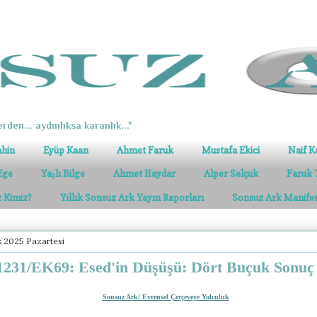
erden... aydınlıksa karanlık..."
ahin
Eyüp Kaan
Ahmet Faruk
Mustafa Ekici
Naif K
Ege
Yaşlı Bilge
Ahmet Haydar
Alper Selçuk
Faruk 
z Kimiz?
Yıllık Sonsuz Ark Yayın Raporları
Sonsuz Ark Manife
 2025 Pazartesi
231/EK69: Esed'in Düşüşü: Dört Buçuk Sonuç
Sonsuz Ark/ Evrensel Çerçeveye Yolculuk