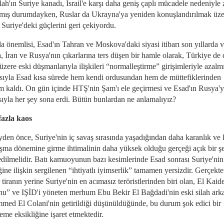
ah'ın Suriye kanadı, İsrail'e karşı daha geniş çaplı mücadele nedeniyle 
amış durumdayken, Ruslar da Ukrayna'ya yeniden konuşlandırılmak üze
 Suriye'deki güçlerini geri çekiyordu.
a önemlisi, Esad'ın Tahran ve Moskova'daki siyasi itibarı son yıllarda 
, İran ve Rusya'nın çıkarlarına ters düşen bir hamle olarak, Türkiye de 
zere eski düşmanlarıyla ilişkileri “normalleştirme” girişimleriyle azalmı
sıyla Esad kısa sürede hem kendi ordusundan hem de müttefiklerinden
 kaldı. On gün içinde HTŞ'nin Şam'ı ele geçirmesi ve Esad'ın Rusya'
ıyla her şey sona erdi. Bütün bunlardan ne anlamalıyız?
azla kaos
yden önce, Suriye'nin iç savaş sırasında yaşadığından daha karanlık ve 
tışma dönemine girme ihtimalinin daha yüksek olduğu gerçeği açık bir ş
edilmelidir. Batı kamuoyunun bazı kesimlerinde Esad sonrası Suriye'nin
ine ilişkin sergilenen “ihtiyatlı iyimserlik” tamamen yersizdir. Gerçekte
r tiranın yerine Suriye'nin en acımasız teröristlerinden biri olan, El Kaid
u” ve IŞİD'i yöneten merhum Ebu Bekir El Bağdadi'nin eski silah ark
ed El Colani'nin getirildiği düşünüldüğünde, bu durum şok edici bir
me eksikliğine işaret etmektedir.