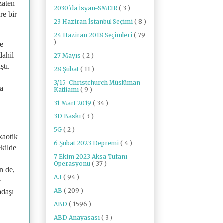
zaten
2030'da İsyan-SMEIR
( 3 )
re bir
23 Haziran İstanbul Seçimi
( 8 )
24 Haziran 2018 Seçimleri
( 79
)
ve
dahil
27 Mayıs
( 2 )
ştı.
28 Şubat
( 11 )
3/15-Christchurch Müslüman
ya
Katliamı
( 9 )
31 Mart 2019
( 34 )
3D Baskı
( 3 )
5G
( 2 )
kaotik
6 Şubat 2023 Depremi
( 4 )
ekilde
7 Ekim 2023 Aksa Tufanı
Operasyonu
( 37 )
n de,
A.I
( 94 )
e
AB
( 209 )
adaşı
ABD
( 1596 )
ABD Anayasası
( 3 )