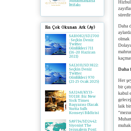
Müslümanlarla
Hizbull
İttifakı
zayıfl
süredir
Daha d
En Çok Okunan Ark (Ay)
aylarda
SA10082/SD2700
olmak ü
: Seçkin Deniz
Twitter
Dolayı
Günlükleri 711
mahrum
(16-20 Haziran
2021)
kaçmas
SA12031/SD3822:
Daha f
Seçkin Deniz
Twitter
Günlükleri 970
Her şe
(21-25 Ocak 2025)
bir ça
SA3248/KY33-
kabul 
YO118: Bir New
geleceğ
York Times
Başyazısı Olarak
laik bi
Yurtta Sulh
“mezun
Konseyi Bildirisi
Muhamm
SA9714/SD2442:
muhake
Siyonist The
Jerusalem Post: