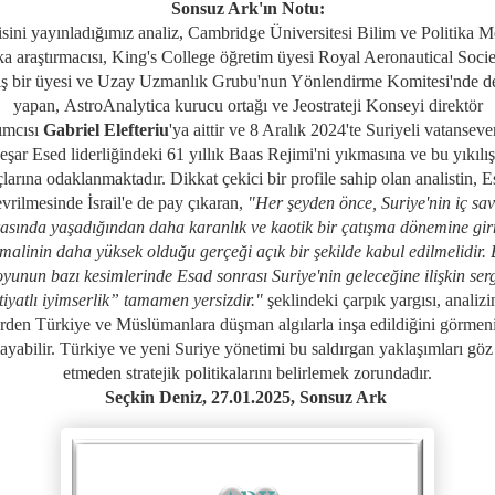
Sonsuz Ark'ın Notu:
isini yayınladığımız analiz,
Cambridge Üniversitesi Bilim ve Politika M
ika araştırmacısı, King's College öğretim üyesi Royal Aeronautical Socie
iş bir üyesi ve Uzay Uzmanlık Grubu'nun Yönlendirme Komitesi'nde d
yapan,
AstroAnalytica kurucu ortağı ve Jeostrateji Konseyi direktör
ımcısı
Gabriel Elefteriu
'ya aittir ve 8 Aralık 2024'te Suriyeli vatanseve
eşar Esed liderliğindeki 61 yıllık Baas Rejimi'ni yıkmasına ve bu yıkılış
larına odaklanmaktadır. Dikkat çekici bir profile sahip olan analistin, E
vrilmesinde İsrail'e de pay çıkaran,
"
Her şeyden önce, Suriye'nin iç sa
rasında yaşadığından daha karanlık ve kaotik bir çatışma dönemine gi
imalinin daha yüksek olduğu gerçeği açık bir şekilde kabul edilmelidir.
unun bazı kesimlerinde Esad sonrası Suriye'nin geleceğine ilişkin ser
tiyatlı iyimserlik” tamamen yersizdir.
"
şeklindeki çarpık yargısı, analizi
ürden Türkiye ve Müslümanlara düşman algılarla inşa edildiğini görmeni
ayabilir. Türkiye ve yeni Suriye yönetimi bu saldırgan yaklaşımları göz
etmeden stratejik politikalarını belirlemek zorundadır.
Seçkin Deniz, 27.01.2025,
Sonsuz Ark