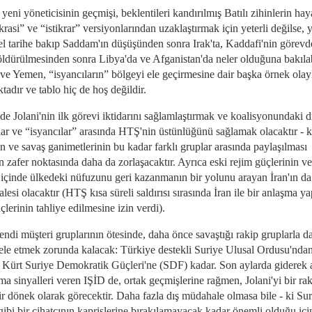
yeni yöneticisinin geçmişi, beklentileri kandırılmış Batılı zihinlerin haya
asi” ve “istikrar” versiyonlarından uzaklaştırmak için yeterli değilse, 
el tarihe bakıp Saddam'ın düşüşünden sonra Irak'ta, Kaddafi'nin görev
 öldürülmesinden sonra Libya'da ve Afganistan'da neler olduğuna bakılab
ve Yemen, “isyancıların” bölgeyi ele geçirmesine dair başka örnek olay
adır ve tablo hiç de hoş değildir.
de Jolani'nin ilk görevi iktidarını sağlamlaştırmak ve koalisyonundaki d
ılar ve “isyancılar” arasında HTŞ'nin üstünlüğünü sağlamak olacaktır - k
ın ve savaş ganimetlerinin bu kadar farklı gruplar arasında paylaşılması
 zafer noktasında daha da zorlaşacaktır. Ayrıca eski rejim güçlerinin ve
içinde ülkedeki nüfuzunu geri kazanmanın bir yolunu arayan İran'ın da
esi olacaktır (HTŞ kısa süreli saldırısı sırasında İran ile bir anlaşma y
çlerinin tahliye edilmesine izin verdi).
ndi müşteri gruplarının ötesinde, daha önce savaştığı rakip gruplarla d
le etmek zorunda kalacak: Türkiye destekli Suriye Ulusal Ordusu'nda
Kürt Suriye Demokratik Güçleri'ne (SDF) kadar. Son aylarda giderek 
a sinyalleri veren IŞİD de, ortak geçmişlerine rağmen, Jolani'yi bir rak
ir dönek olarak görecektir. Daha fazla dış müdahale olmasa bile - ki Su
gibi bir cihatçının kaprislerine bırakılamayacak kadar önemli olduğu içi