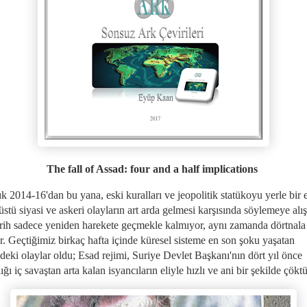
The fall of Assad: four and a half implications
k 2014-16'dan bu yana, eski kuralları ve jeopolitik statükoyu yerle bir
stü siyasi ve askeri olayların art arda gelmesi karşısında söylemeye alış
tarih sadece yeniden harekete geçmekle kalmıyor, aynı zamanda dörtnala
or. Geçtiğimiz birkaç hafta içinde küresel sisteme en son şoku yaşatan
deki olaylar oldu; Esad rejimi, Suriye Devlet Başkanı'nın dört yıl önce
ğı iç savaştan arta kalan isyancıların eliyle hızlı ve ani bir şekilde çöktü