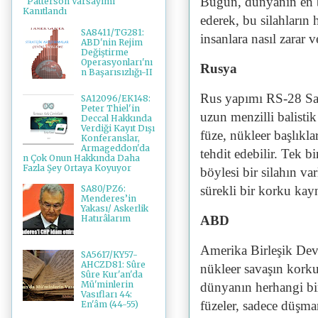
Bugün, dünyanın en bü
"Patterson Varsayımı"
Kanıtlandı
ederek, bu silahların
SA8411/TG281:
insanlara nasıl zarar 
ABD'nin Rejim
Değiştirme
Operasyonları'nı
Rusya
n Başarısızlığı-II
Rus yapımı RS-28 Sar
SA12096/EK148:
Peter Thiel'in
uzun menzilli balisti
Deccal Hakkında
Verdiği Kayıt Dışı
füze, nükleer başlıkl
Konferanslar,
Armageddon'da
tehdit edebilir. Tek bi
n Çok Onun Hakkında Daha
Fazla Şey Ortaya Koyuyor
böylesi bir silahın va
sürekli bir korku kay
SA80/PZ6:
Menderes’in
Yakası/ Askerlik
ABD
Hatırâlarım
Amerika Birleşik Dev
SA5617/KY57-
AHCZD81: Sûre
nükleer savaşın kork
Sûre Kur'an'da
Mü'minlerin
dünyanın herhangi bir
Vasıfları 44:
füzeler, sadece düşman
En'âm (44-55)