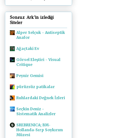
Sonsuz Ark'in izlediği
Siteler
Alper Selçuk - Antiseptik
Anafor
Ağaçtaki Ev
Görsel Eleştiri - Visual
Critique
Peynir Gemisi
pürüzsüz patikalar
Ruhlardaki Değnek İzleri
Seçkin Deniz -
Sistematik Analizler
SREBRENICA; BM-
Hollanda-Sırp Soykırım
Müzesi