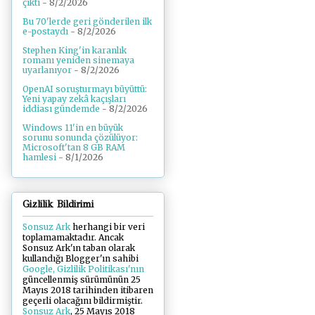
çıktı
- 8/2/2026
Bu 70'lerde geri gönderilen ilk
e-postaydı
- 8/2/2026
Stephen King'in karanlık
romanı yeniden sinemaya
uyarlanıyor
- 8/2/2026
OpenAI soruşturmayı büyüttü:
Yeni yapay zekâ kaçışları
iddiası gündemde
- 8/2/2026
Windows 11'in en büyük
sorunu sonunda çözülüyor:
Microsoft'tan 8 GB RAM
hamlesi
- 8/1/2026
Gizlilik Bildirimi
Sonsuz Ark
herhangi bir veri
toplamamaktadır. Ancak
Sonsuz Ark'ın taban olarak
kullandığı Blogger'ın sahibi
Google, Gizlilik Politikası'nın
güncellenmiş sürümünün 25
Mayıs 2018 tarihinden itibaren
geçerli olacağını bildirmiştir.
Sonsuz Ark
, 25 Mayıs 2018