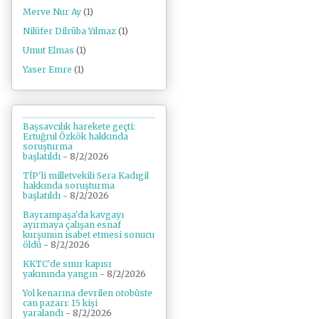
Merve Nur Ay
(1)
Nilüfer Dilrûba Yılmaz
(1)
Umut Elmas
(1)
Yaser Emre
(1)
Başsavcılık harekete geçti:
Ertuğrul Özkök hakkında
soruşturma
başlatıldı
- 8/2/2026
TİP'li milletvekili Sera Kadıgil
hakkında soruşturma
başlatıldı
- 8/2/2026
Bayrampaşa'da kavgayı
ayırmaya çalışan esnaf
kurşunun isabet etmesi sonucu
öldü
- 8/2/2026
KKTC'de sınır kapısı
yakınında yangın
- 8/2/2026
Yol kenarına devrilen otobüste
can pazarı: 15 kişi
yaralandı
- 8/2/2026