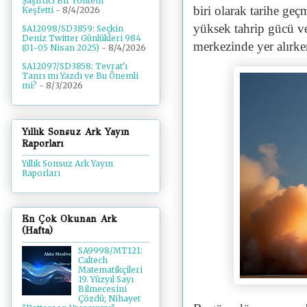
Şaşırtıcı Bir Yöntem
biri olarak tarihe geçm
Keşfetti
- 8/4/2026
yüksek tahrip gücü ve 
SA12098/SD3859: Seçkin
Deniz Twitter Günlükleri 984
merkezinde yer alırken
(01-05 Nisan 2025)
- 8/4/2026
SA12097/SD3858: Tevrat'ı
Tanrı mı Yazdı ve Bu Önemli
mi?
- 8/3/2026
Yıllık Sonsuz Ark Yayın
Raporları
Yıllık Sonsuz Ark Yayın
Raporları
En Çok Okunan Ark
(Hafta)
SA9998/MT121:
Caltech
Matematikçileri
19. Yüzyıl Sayı
Bilmecesini
Çözdü; Nihayet