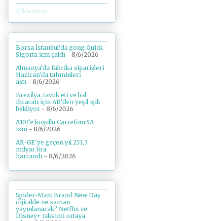
Yükleniyor...
Borsa İstanbul’da gong Quick
Sigorta için çaldı
- 8/6/2026
Almanya'da fabrika siparişleri
Haziran'da tahminleri
aştı
- 8/6/2026
Brezilya, tavuk eti ve bal
ihracatı için AB'den yeşil ışık
bekliyor
- 8/6/2026
A101'e koşullu CarrefourSA
izni
- 8/6/2026
AR-GE'ye geçen yıl 253,5
milyar lira
harcandı
- 8/6/2026
Spider-Man: Brand New Day
dijitalde ne zaman
yayınlanacak? Netflix ve
Disney+ takvimi ortaya