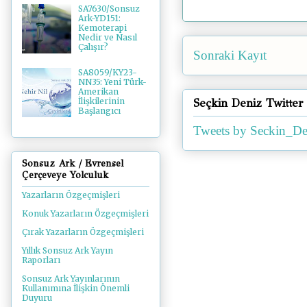
SA7630/Sonsuz
Ark-YD151:
Kemoterapi
Nedir ve Nasıl
Çalışır?
Sonraki Kayıt
SA8059/KY23-
NN35: Yeni Türk-
Amerikan
Seçkin Deniz Twitter
İlişkilerinin
Başlangıcı
Tweets by Seckin_De
Sonsuz Ark / Evrensel
Çerçeveye Yolculuk
Yazarların Özgeçmişleri
Konuk Yazarların Özgeçmişleri
Çırak Yazarların Özgeçmişleri
Yıllık Sonsuz Ark Yayın
Raporları
Sonsuz Ark Yayınlarının
Kullanımına İlişkin Önemli
Duyuru