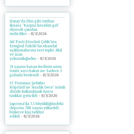
Hatay'da film gibi intihar
iknası: 'Karpuz keselim gel'
diyerek çatıdan
indirdiler
- 8/3/2026
AK Parti Sözcüsü Çelik'ten
Ertuğrul Özkök'ün skandal
açıklamalarına sert tepki: Akıl
ve izan
yoksunluğudur
- 8/3/2026
31 yaşına basan kedinin uzun
ömür sırrı bakın ne: Sadece 3
gıdayla beslendi
- 8/3/2026
15 Temmuz Şehitler
Köprüsü'ne 'Asırlık Gece' isimli
dizide kullanılmak üzere
tanklar getirildi
- 8/3/2026
Japonya'da 7,1 büyüklüğündeki
deprem: Ölü sayısı yükseldi
binlerce kişi tahliye
edildi
- 8/3/2026