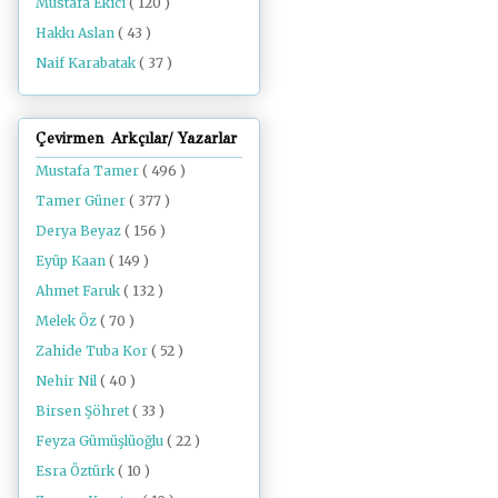
Mustafa Ekici
( 120 )
Hakkı Aslan
( 43 )
Naif Karabatak
( 37 )
Çevirmen Arkçılar/ Yazarlar
Mustafa Tamer
( 496 )
Tamer Güner
( 377 )
Derya Beyaz
( 156 )
Eyüp Kaan
( 149 )
Ahmet Faruk
( 132 )
Melek Öz
( 70 )
Zahide Tuba Kor
( 52 )
Nehir Nil
( 40 )
Birsen Şöhret
( 33 )
Feyza Gümüşlüoğlu
( 22 )
Esra Öztürk
( 10 )