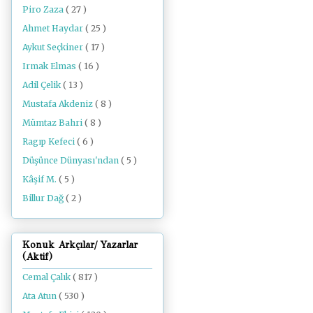
Piro Zaza
( 27 )
Ahmet Haydar
( 25 )
Aykut Seçkiner
( 17 )
Irmak Elmas
( 16 )
Adil Çelik
( 13 )
Mustafa Akdeniz
( 8 )
Mümtaz Bahri
( 8 )
Ragıp Kefeci
( 6 )
Düşünce Dünyası'ndan
( 5 )
Kâşif M.
( 5 )
Billur Dağ
( 2 )
Konuk Arkçılar/ Yazarlar
(Aktif)
Cemal Çalık
( 817 )
Ata Atun
( 530 )