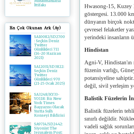
Müslümanlarla
İttifakı
Hwasong-15, Kuzey Kor
göstergesi. 13.000 k
dünyanın birçok nokta
En Çok Okunan Ark (Ay)
çevresel felaketler ya
yerindeki insanların 
SA10082/SD2700
: Seçkin Deniz
Twitter
Hindistan
Günlükleri 711
(16-20 Haziran
2021)
Agni-V, Hindistan'ın 
SA12031/SD3822:
füzenin varlığı, Güne
Seçkin Deniz
Twitter
potansiyeline sahiptir
Günlükleri 970
(21-25 Ocak 2025)
değil, sivil yerleşim y
SA3248/KY33-
Balistik Füzelerin İ
YO118: Bir New
York Times
Başyazısı Olarak
Balistik füzelerin teh
Yurtta Sulh
Konseyi Bildirisi
sınırlı değildir. Nükl
SA9714/SD2442:
vadeli sağlık sorunlar
Siyonist The
Jerusalem Post: