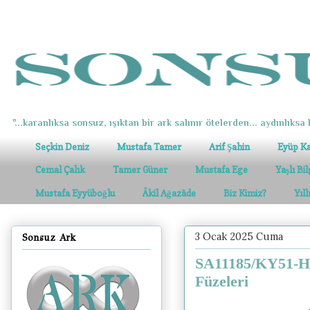
"...karanlıksa sonsuz, ışıktan bir ark salınır ötelerden... aydınlıksa k
Seçkin Deniz
Mustafa Tamer
Arif Şahin
Eyüp K
Cemal Çalık
Tamer Güner
Mustafa Ege
Yaşlı Bi
Mustafa Eyyüboğlu
Âkil Ağazâde
Biz Kimiz?
Yıl
3 Ocak 2025 Cuma
Sonsuz Ark
SA11185/KY51-HA2
Füzeleri