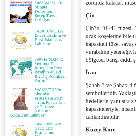
zorunda kalacak masum
SA638/AS52: 'One
Minute'
Fenomeni -
Çin
Recep Tayyip
Erdoğan
Çin'in DF-41 füzesi,
SA10003/MT122:
uzak köşelerine bile u
Enver İbrahim ve
Post-İslamcılık
kapasiteli füze, savaş
Labirenti
vurabilme yeteneğiyle
bölgesel barışı ciddi ş
SA9714/SD2442:
Siyonist The
Jerusalem Post:
İran
İsrail'in Ahlakî
Bir Dış Politikası
Var mı?
Şahab-3 ve Şahab-4 füz
SA8633/TG296:
sembolleridir. Yaklaşı
Siyonist
Jerusalem Post:
hedeflerin yanı sıra si
"İran, Rusya, Çin
ve Türkiye
kapasiteleriyle, insan
'ABD’nin
Çöküşü'nü Kutluyor"
canlandırabilir.
SA9639/MT48:
Garip Çift:
Kuzey Kore
Franco'nun