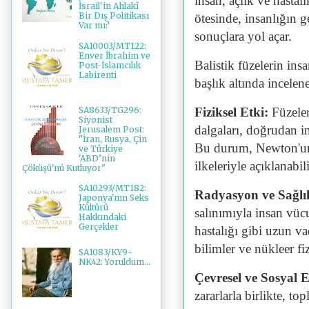
insan, açlık ve hastalı
İsrail'in Ahlakî
Bir Dış Politikası
ötesinde, insanlığın g
Var mı?
sonuçlara yol açar.
SA10003/MT122:
Enver İbrahim ve
Balistik füzelerin ins
Post-İslamcılık
Labirenti
başlık altında incelene
SA8633/TG296:
Fiziksel Etki:
Füzeler
Siyonist
dalgaları, doğrudan i
Jerusalem Post:
"İran, Rusya, Çin
Bu durum, Newton'un 
ve Türkiye
'ABD’nin
ilkeleriyle açıklanabili
Çöküşü'nü Kutluyor"
SA10293/MT182:
Radyasyon ve Sağlık
Japonya'nın Seks
Kültürü
salınımıyla insan vüc
Hakkındaki
Gerçekler
hastalığı gibi uzun vad
bilimler ve nükleer fi
SA1083/KY9-
NK42: Yoruldum...
Çevresel ve Sosyal E
zararlarla birlikte, 