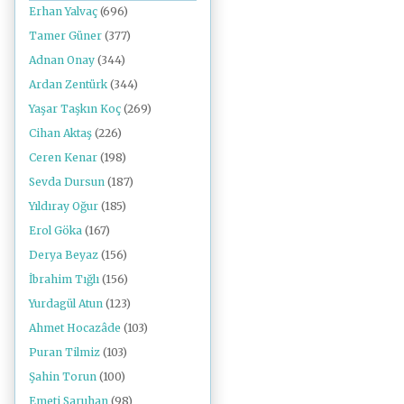
Erhan Yalvaç
(696)
Tamer Güner
(377)
Adnan Onay
(344)
Ardan Zentürk
(344)
Yaşar Taşkın Koç
(269)
Cihan Aktaş
(226)
Ceren Kenar
(198)
Sevda Dursun
(187)
Yıldıray Oğur
(185)
Erol Göka
(167)
Derya Beyaz
(156)
İbrahim Tığlı
(156)
Yurdagül Atun
(123)
Ahmet Hocazâde
(103)
Puran Tilmiz
(103)
Şahin Torun
(100)
Emeti Saruhan
(98)