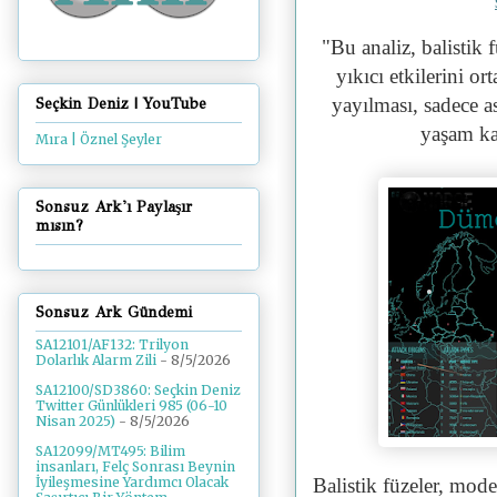
"
Bu analiz, balistik 
yıkıcı etkilerini o
yayılması, sadece as
Seçkin Deniz | YouTube
yaşam kal
Mıra | Öznel Şeyler
Sonsuz Ark'ı Paylaşır
mısın?
Sonsuz Ark Gündemi
SA12101/AF132: Trilyon
Dolarlık Alarm Zili
- 8/5/2026
SA12100/SD3860: Seçkin Deniz
Twitter Günlükleri 985 (06-10
Nisan 2025)
- 8/5/2026
SA12099/MT495: Bilim
insanları, Felç Sonrası Beynin
Balistik füzeler, mod
İyileşmesine Yardımcı Olacak