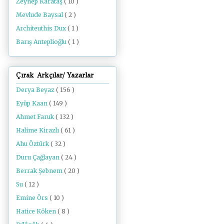
Zeynep Karataş
( 10 )
Mevlude Baysal
( 2 )
Architeuthis Dux
( 1 )
Barış Anteplioğlu
( 1 )
Çırak Arkçılar/ Yazarlar
Derya Beyaz
( 156 )
Eyüp Kaan
( 149 )
Ahmet Faruk
( 132 )
Halime Kirazlı
( 61 )
Ahu Öztürk
( 32 )
Duru Çağlayan
( 24 )
Berrak Şebnem
( 20 )
Su
( 12 )
Emine Örs
( 10 )
Hatice Köken
( 8 )