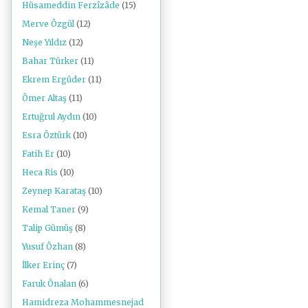
Hüsameddin Ferzîzâde
(15)
Merve Özgül
(12)
Neşe Yıldız
(12)
Bahar Türker
(11)
Ekrem Ergüder
(11)
Ömer Altaş
(11)
Ertuğrul Aydın
(10)
Esra Öztürk
(10)
Fatih Er
(10)
Heca Ris
(10)
Zeynep Karataş
(10)
Kemal Taner
(9)
Talip Gümüş
(8)
Yusuf Özhan
(8)
İlker Erinç
(7)
Faruk Önalan
(6)
Hamidreza Mohammesnejad