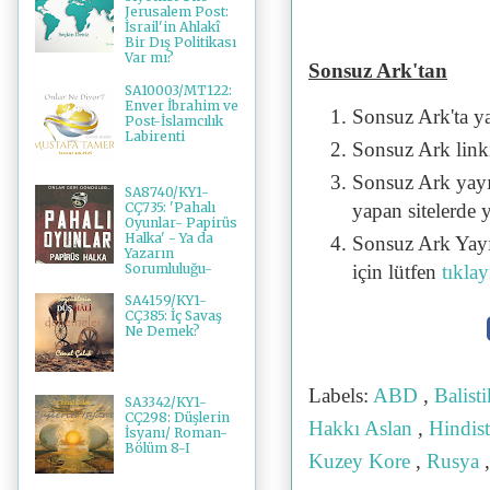
Jerusalem Post:
İsrail'in Ahlakî
Bir Dış Politikası
Var mı?
Sonsuz Ark'tan
SA10003/MT122:
Enver İbrahim ve
Sonsuz Ark'ta y
Post-İslamcılık
Labirenti
Sonsuz Ark linki 
Sonsuz Ark yayı
SA8740/KY1-
CÇ735: 'Pahalı
yapan sitelerde 
Oyunlar- Papirüs
Halka' - Ya da
Sonsuz Ark Yayı
Yazarın
Sorumluluğu-
için lütfen
tıklay
SA4159/KY1-
CÇ385: İç Savaş
Ne Demek?
Labels:
ABD
,
Balist
SA3342/KY1-
CÇ298: Düşlerin
Hakkı Aslan
,
Hindis
İsyanı/ Roman-
Bölüm 8-I
Kuzey Kore
,
Rusya