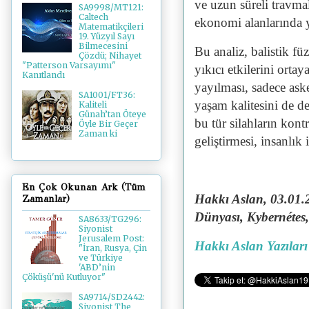
ve uzun süreli travmal
SA9998/MT121:
Caltech
ekonomi alanlarında y
Matematikçileri
19. Yüzyıl Sayı
Bilmecesini
Bu analiz, balistik fü
Çözdü; Nihayet
"Patterson Varsayımı"
yıkıcı etkilerini orta
Kanıtlandı
yayılması, sadece aske
SA1001/FT36:
yaşam kalitesini de d
Kaliteli
Günah’tan Öteye
bu tür silahların kontr
Öyle Bir Geçer
Zaman ki
geliştirmesi, insanlık
En Çok Okunan Ark (Tüm
Hakkı Aslan, 03.01.
Zamanlar)
Dünyası, Kybernétes
SA8633/TG296:
Siyonist
Jerusalem Post:
Hakkı Aslan Yazıları
"İran, Rusya, Çin
ve Türkiye
'ABD’nin
Çöküşü'nü Kutluyor"
SA9714/SD2442:
Siyonist The