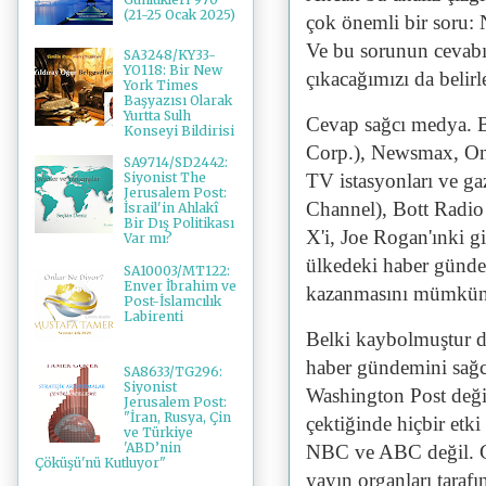
(21-25 Ocak 2025)
çok önemli bir soru:
Ve bu sorunun cevabı
SA3248/KY33-
YO118: Bir New
çıkacağımızı da belirl
York Times
Başyazısı Olarak
Yurtta Sulh
Cevap sağcı medya. 
Konseyi Bildirisi
Corp.), Newsmax, On
SA9714/SD2442:
TV istasyonları ve gaz
Siyonist The
Jerusalem Post:
Channel), Bott Radio
İsrail'in Ahlakî
Bir Dış Politikası
X'i, Joe Rogan'ınki g
Var mı?
ülkedeki haber gündem
SA10003/MT122:
Enver İbrahim ve
kazanmasını mümkün kı
Post-İslamcılık
Labirenti
Belki kaybolmuştur d
haber gündemini sağc
SA8633/TG296:
Siyonist
Washington Post değil
Jerusalem Post:
"İran, Rusya, Çin
çektiğinde hiçbir etk
ve Türkiye
'ABD’nin
NBC ve ABC değil. G
Çöküşü'nü Kutluyor"
yayın organları taraf