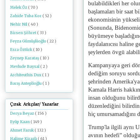
bulabildikleri her o
Melek Öz
( 70 )
başlamaları bir saat 
Zahide Tuba Kor
( 52 )
ekonomisinin yükseliş
Nehir Nil
( 40 )
(Sonunda, Bidenomic
Birsen Şöhret
( 33 )
büyümeye başladığınd
Feyza Gümüşlüoğlu
( 22 )
faydalanıcısı haline ge
Esra Öztürk
( 10 )
şeylerden övgü alabili
Zeynep Karataş
( 10 )
Kampanyaya geri döne
Mevlude Baysal
( 2 )
dediğim soruyu sordu
Architeuthis Dux
( 1 )
şehrinden Amerika'ya 
Barış Anteplioğlu
( 1 )
Kamala Harris hakkın
insan olduğunu bilirdi
Çırak Arkçılar/ Yazarlar
düzenlediğini bilirdin
hiç umursamadığını d
Derya Beyaz
( 156 )
Eyüp Kaan
( 149 )
Trump'la ilgili aynı 
Ahmet Faruk
( 132 )
avının hedefi” olduğu
Halime Kirazlı
( 61 )