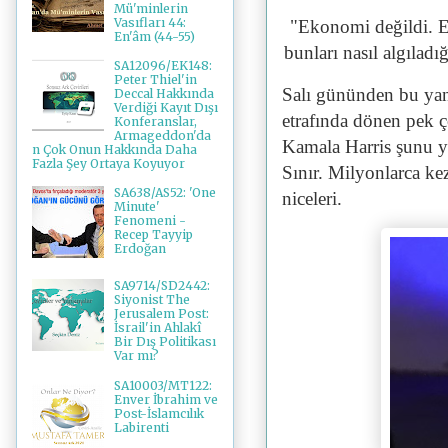
Mü'minlerin
Vasıfları 44:
"Ekonomi değildi. En
En'âm (44-55)
bunları nasıl algıladı
SA12096/EK148:
Peter Thiel'in
Salı gününden bu ya
Deccal Hakkında
Verdiği Kayıt Dışı
etrafında dönen pek
Konferanslar,
Armageddon'da
Kamala Harris şunu ya
n Çok Onun Hakkında Daha
Fazla Şey Ortaya Koyuyor
Sınır. Milyonlarca k
SA638/AS52: 'One
niceleri.
Minute'
Fenomeni -
Recep Tayyip
Erdoğan
SA9714/SD2442:
Siyonist The
Jerusalem Post:
İsrail'in Ahlakî
Bir Dış Politikası
Var mı?
SA10003/MT122:
Enver İbrahim ve
Post-İslamcılık
Labirenti