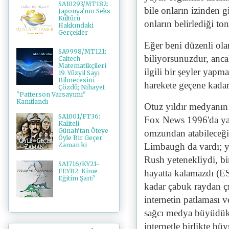
SA10293/MT182:
bile onların izinden g
Japonya'nın Seks
Kültürü
onların belirlediği ton
Hakkındaki
Gerçekler
Eğer beni düzenli ol
SA9998/MT121:
biliyorsunuzdur, anca
Caltech
Matematikçileri
ilgili bir şeyler yapm
19. Yüzyıl Sayı
Bilmecesini
harekete geçene kad
Çözdü; Nihayet
"Patterson Varsayımı"
Kanıtlandı
Otuz yıldır medyanın 
SA1001/FT36:
Fox News 1996'da ya
Kaliteli
Günah’tan Öteye
omzundan atabileceği 
Öyle Bir Geçer
Limbaugh da vardı; y
Zaman ki
Rush yetenekliydi, bi
SA1716/KY21-
FEYB2: Kime
hayatta kalamazdı (E
Eğitim Şart?
kadar çabuk raydan çı
internetin patlaması
sağcı medya büyüdükç
internetle birlikte b