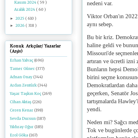
Kasım 2024
( 59 )
nedeni var.
Aralık 2024
( 60 )
Viktor Orban'ın 202
2025
( 610 )
►
aynı sebep.
2026
( 318 )
►
Bu bir kriz. Demokrat
haline geldi ve bunu
Konuk Arkçılar/ Yazarlar
(Arşiv)
Missouri'de seçmenler 
artıran ve ücretli izni
Erhan Yalvaç
(696)
Bunların hepsi Demok
Tamer Güner
(377)
birini seçme konusun
Adnan Onay
(344)
Demokratlardan daha y
Ardan Zentürk
(344)
geçerken, Senatör Jos
Yaşar Taşkın Koç
(269)
tartışmalarda Hawley'
Cihan Aktaş
(226)
yendi.
Ceren Kenar
(198)
Sevda Dursun
(187)
Neden mi? Sağcı med
Yıldıray Oğur
(185)
Tok ve bugünlerde çok
Erol Göka
(167)