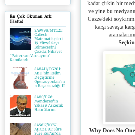
kadar çirkin bir med
ve yine bu medyanın
En Çok Okunan Ark
Gazze'deki soykırıma
(Hafta)
karşı savaşta karş
SA9998/MT121:
aramaların
Caltech
Matematikçileri
Seçkin
19. Yüzyıl Sayı
Bilmecesini
Çözdü; Nihayet
"Patterson Varsayımı"
Kanıtlandı
SA8411/TG281:
ABD'nin Rejim
Değiştirme
Operasyonları'nı
n Başarısızlığı-II
SA80/PZ6:
Menderes’in
Yakası/ Askerlik
Hatırâlarım
SA5617/KY57-
AHCZD81: Sûre
Why Does No One
Sûre Kur'an'da