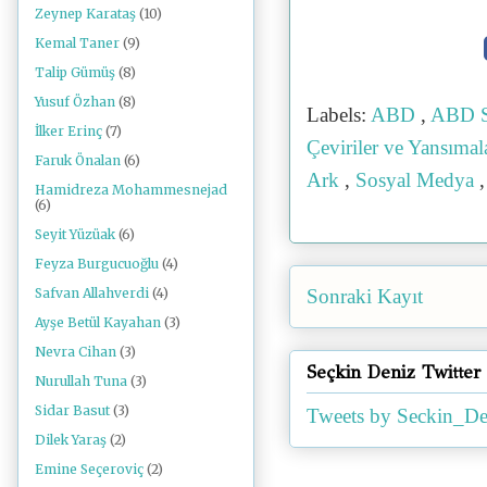
Zeynep Karataş
(10)
Kemal Taner
(9)
Talip Gümüş
(8)
Yusuf Özhan
(8)
Labels:
ABD
,
ABD S
İlker Erinç
(7)
Çeviriler ve Yansıma
Faruk Önalan
(6)
Ark
,
Sosyal Medya
Hamidreza Mohammesnejad
(6)
Seyit Yüzüak
(6)
Feyza Burgucuoğlu
(4)
Safvan Allahverdi
(4)
Sonraki Kayıt
Ayşe Betül Kayahan
(3)
Nevra Cihan
(3)
Seçkin Deniz Twitter
Nurullah Tuna
(3)
Sidar Basut
(3)
Tweets by Seckin_De
Dilek Yaraş
(2)
Emine Seçeroviç
(2)