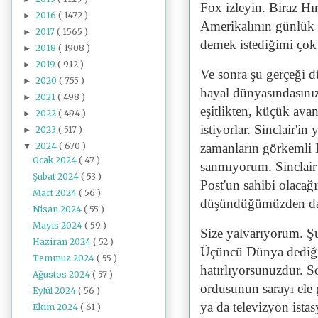
Fox izleyin. Biraz Hı
2016
( 1472 )
►
Amerikalının günlük o
2017
( 1565 )
►
demek istediğimi çok
2018
( 1908 )
►
2019
( 912 )
►
Ve sonra şu gerçeği d
2020
( 755 )
►
hayal dünyasındasınız
2021
( 498 )
►
eşitlikten, küçük av
2022
( 494 )
►
istiyorlar. Sinclair'i
2023
( 517 )
►
2024
( 670 )
zamanların görkemli B
▼
Ocak 2024
( 47 )
sanmıyorum. Sinclair
Şubat 2024
( 53 )
Post'un sahibi olacağ
Mart 2024
( 56 )
düşündüğümüzden da
Nisan 2024
( 55 )
Mayıs 2024
( 59 )
Size yalvarıyorum. Şu
Haziran 2024
( 52 )
Üçüncü Dünya dediğim
Temmuz 2024
( 55 )
hatırlıyorsunuzdur. Sor
Ağustos 2024
( 57 )
ordusunun sarayı ele 
Eylül 2024
( 56 )
ya da televizyon istas
Ekim 2024
( 61 )