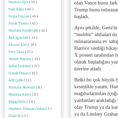
Mustafa Ege
( 50 )
olan Vance bunu fark 
Trump bunu münazara
Yaşlı Bilge
( 46 )
başladı.
Doğa Toprak
( 45 )
Faruk Tamer
( 42 )
Aynı şekilde, Gertz'
Mustafa Eyyüboğlu
( 42 )
“muhbir” iddiaları da
Âkil Ağazâde
( 34 )
münazarasına ev sahi
Khorto Bâri
( 30 )
Harris'e verdiği hikay
Piro Zaza
( 27 )
X posteri tarafından b
Ahmet Haydar
( 25 )
olarak başladığını y
Aykut Seçkiner
( 17 )
üzerine atladı.
Irmak Elmas
( 16 )
Belki bu çok büyük bi
Adil Çelik
( 13 )
kesinlikle yarattı: Ha
Mustafa Akdeniz
( 8 )
mağdurlarından (çoğun
Mümtaz Bahri
( 8 )
yardımları arakladığı
Ragıp Kefeci
( 6 )
olay Trump ya da ka
Düşünce Dünyası'ndan
( 5 )
ya da Lindsey Graham 
Kâşif M.
( 5 )