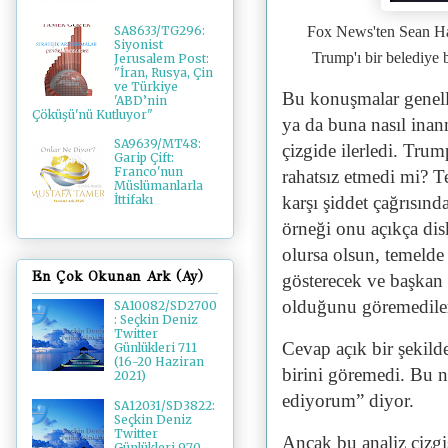
SA8633/TG296:
Fox News'ten Sean Ha
Siyonist
Trump'ı bir belediye 
Jerusalem Post:
"İran, Rusya, Çin
ve Türkiye
Bu konuşmalar genell
'ABD’nin
Çöküşü'nü Kutluyor"
ya da buna nasıl inan
SA9639/MT48:
çizgide ilerledi. Tru
Garip Çift:
Franco'nun
rahatsız etmedi mi? 
Müslümanlarla
karşı şiddet çağrısın
İttifakı
örneği onu açıkça disk
olursa olsun, temelde 
En Çok Okunan Ark (Ay)
gösterecek ve başkan 
olduğunu göremedile
SA10082/SD2700
: Seçkin Deniz
Twitter
Cevap açık bir şekilde
Günlükleri 711
(16-20 Haziran
birini göremedi. Bu n
2021)
ediyorum” diyor.
SA12031/SD3822:
Seçkin Deniz
Twitter
Ancak bu analiz çizgi
Günlükleri 970