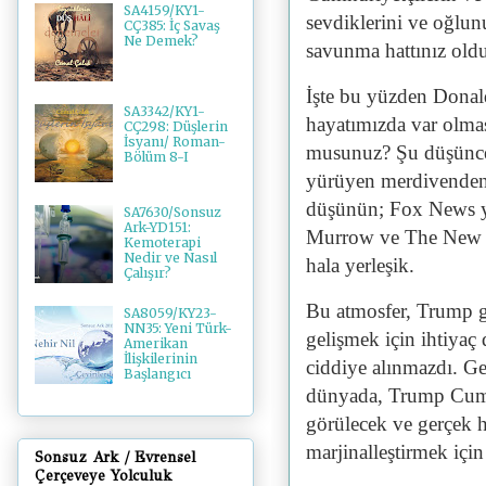
SA4159/KY1-
sevdiklerini ve oğlun
CÇ385: İç Savaş
Ne Demek?
savunma hattınız oldu
İşte bu yüzden Donal
SA3342/KY1-
hayatımızda var olma
CÇ298: Düşlerin
İsyanı/ Roman-
musunuz? Şu düşünce
Bölüm 8-I
yürüyen merdivenden 
düşünün; Fox News y
SA7630/Sonsuz
Ark-YD151:
Murrow ve The New Yo
Kemoterapi
Nedir ve Nasıl
hala yerleşik.
Çalışır?
Bu atmosfer, Trump gi
SA8059/KY23-
NN35: Yeni Türk-
gelişmek için ihtiyaç
Amerikan
İlişkilerinin
ciddiye alınmazdı. G
Başlangıcı
dünyada, Trump Cumhu
görülecek ve gerçek h
marjinalleştirmek için
Sonsuz Ark / Evrensel
Çerçeveye Yolculuk