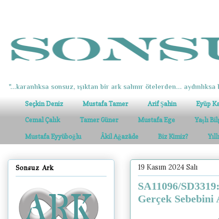
"...karanlıksa sonsuz, ışıktan bir ark salınır ötelerden... aydınlıksa k
Seçkin Deniz
Mustafa Tamer
Arif Şahin
Eyüp K
Cemal Çalık
Tamer Güner
Mustafa Ege
Yaşlı Bi
Mustafa Eyyüboğlu
Âkil Ağazâde
Biz Kimiz?
Yıl
19 Kasım 2024 Salı
Sonsuz Ark
SA11096/SD3319:
Gerçek Sebebini