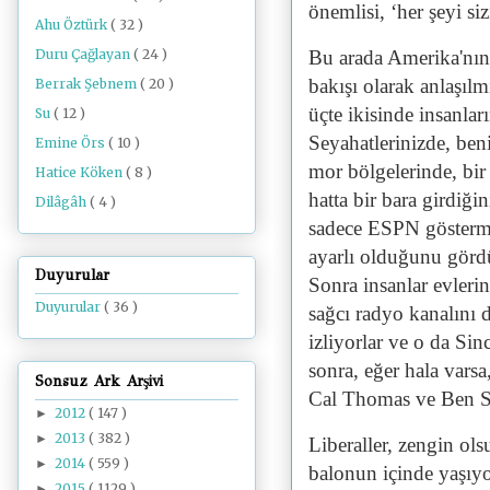
önemlisi, ‘her şeyi siz
Ahu Öztürk
( 32 )
Bu arada Amerika'nın 
Duru Çağlayan
( 24 )
bakışı olarak anlaşıl
Berrak Şebnem
( 20 )
üçte ikisinde insanları
Su
( 12 )
Seyahatlerinizde, ben
Emine Örs
( 10 )
mor bölgelerinde, bir
Hatice Köken
( 8 )
hatta bir bara girdiği
Dilâgâh
( 4 )
sadece ESPN gösterme
ayarlı olduğunu görd
Duyurular
Sonra insanlar evlerin
Duyurular
( 36 )
sağcı radyo kanalını d
izliyorlar ve o da Sinc
sonra, eğer hala varsa
Sonsuz Ark Arşivi
Cal Thomas ve Ben Sh
2012
( 147 )
►
2013
( 382 )
►
Liberaller, zengin ols
2014
( 559 )
►
balonun içinde yaşıyo
2015
( 1129 )
►