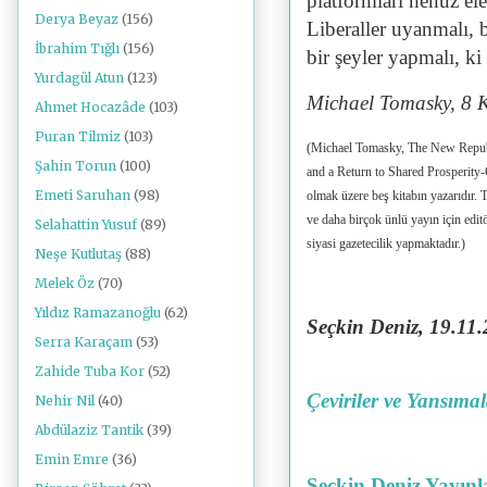
platformları henüz ele
Derya Beyaz
(156)
Liberaller uyanmalı,
İbrahim Tığlı
(156)
bir şeyler yapmalı, ki
Yurdagül Atun
(123)
Michael Tomasky, 8 
Ahmet Hocazâde
(103)
Puran Tilmiz
(103)
(Michael Tomasky, The New Republ
Şahin Torun
(100)
and a Return to Shared Prosperity-
Emeti Saruhan
(98)
olmak üzere beş kitabın yazarıdır
ve daha birçok ünlü yayın için edit
Selahattin Yusuf
(89)
siyasi gazetecilik yapmaktadır.)
Neşe Kutlutaş
(88)
Melek Öz
(70)
Yıldız Ramazanoğlu
(62)
Seçkin Deniz, 19
.11
Serra Karaçam
(53)
Zahide Tuba Kor
(52)
Çeviriler ve Yansıma
Nehir Nil
(40)
Abdülaziz Tantik
(39)
Emin Emre
(36)
Seçkin Deniz Yayınl