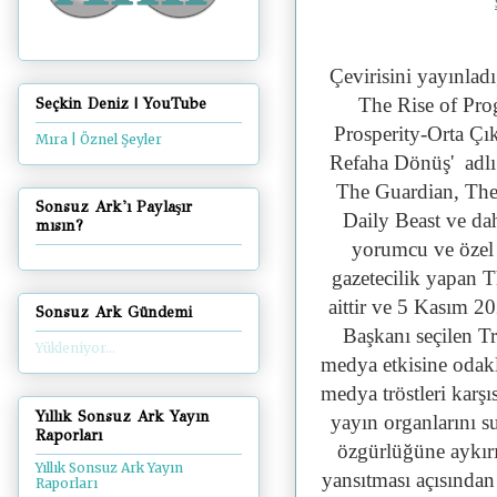
Çevirisini yayınlad
The Rise of Pro
Seçkin Deniz | YouTube
Prosperity-Orta Çık
Mıra | Öznel Şeyler
Refaha Dönüş' adlı 
The Guardian, The
Sonsuz Ark'ı Paylaşır
Daily Beast ve daha
mısın?
yorumcu ve özel m
gazetecilik yapan 
aittir ve 5 Kasım 
Sonsuz Ark Gündemi
Başkanı seçilen 
Yükleniyor...
medya etkisine odakl
medya tröstleri karşı
Yıllık Sonsuz Ark Yayın
yayın organlarını s
Raporları
özgürlüğüne aykırı
Yıllık Sonsuz Ark Yayın
yansıtması açısınd
Raporları