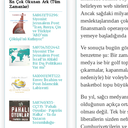
En Çok Okunan Ark (Tüm
belirleyen web siteler
Zamanlar)
Ancak sağdaki milyar
SA8633/TG296:
Siyonist
meslektaşlarından çok
Jerusalem Post:
"İran, Rusya, Çin
finansmanlı operasyon
ve Türkiye
yemeye başladığında 
'ABD’nin
Çöküşü'nü Kutluyor"
Ve sonuçta bugün gör
SA9714/SD2442:
Siyonist The
benzetme şu: Bir zama
Jerusalem Post:
İsrail'in Ahlakî
medya ise bir golf t
Bir Dış Politikası
Var mı?
çıkarmalar, kapanmala
SA10003/MT122:
nedeniyle) bir voley
Enver İbrahim ve
Post-İslamcılık
basketbol topu büyü
Labirenti
Bu yıl, sağcı medyan
SA8740/KY1-
olduğunun açıkça orta
CÇ735: 'Pahalı
Oyunlar- Papirüs
olması değil. Tek bir
Halka' - Ya da
liberallerin sizden nef
Yazarın
Sorumluluğu-
Cumhuriyetçilerin ve 