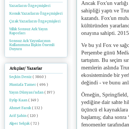
Ancak Fox'un varlığı 
Yazarların Özgeçmişleri
sahipliği yaptı ve Tru
Konuk Yazarların Özgeçmişleri
kazandı. Fox'un muhaf
Çırak Yazarların Özgeçmişleri
kültüründen yararlan
Yıllık Sonsuz Ark Yayın
onayına sahipti. 201
Raporları
Sonsuz Ark Yayınlarının
Ve bu yıl Fox ve sağc
Kullanımına İlişkin Önemli
Duyuru
Perşembe günü Media 
tartıştım. Bu seçim sı
memlerin aslında Tru
Arkçılar/ Yazarlar
ekosisteminde bir yer
Seçkin Deniz
( 3860 )
değindi - ve bunu anl
Mustafa Tamer
( 496 )
Yayın Dünyası'ndan
( 197 )
Örneğin, Springfield,
Eyüp Kaan
( 149 )
yediğine dair sahte hi
Ahmet Faruk
( 132 )
üçüncü el kaynaklara 
Arif Şahin
( 120 )
başlamış; daha sonra 
Alper Selçuk
( 72 )
fenomenler tarafında