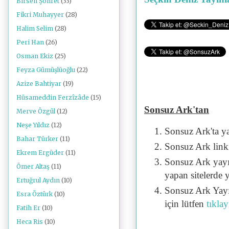
Birsen Şöhret
(33)
Fikri Muhayyer
(28)
Halim Selim
(28)
Peri Han
(26)
Osman Ekiz
(25)
Feyza Gümüşlüoğlu
(22)
Azize Bahtiyar
(19)
Hüsameddin Ferzîzâde
(15)
Sonsuz Ark'tan
Merve Özgül
(12)
Neşe Yıldız
(12)
Sonsuz Ark'ta y
Bahar Türker
(11)
Sonsuz Ark linki 
Ekrem Ergüder
(11)
Sonsuz Ark yayı
Ömer Altaş
(11)
yapan sitelerde 
Ertuğrul Aydın
(10)
Sonsuz Ark Yayı
Esra Öztürk
(10)
için lütfen
tıklay
Fatih Er
(10)
Heca Ris
(10)