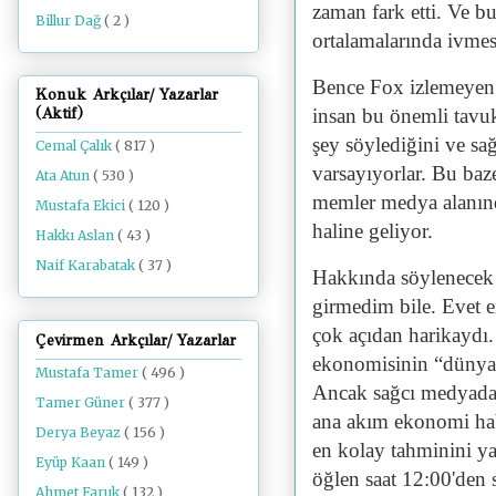
zaman fark etti. Ve bu
Billur Dağ
( 2 )
ortalamalarında ivmes
Bence Fox izlemeyen 
Konuk Arkçılar/ Yazarlar
insan bu önemli tavu
(Aktif)
şey söylediğini ve s
Cemal Çalık
( 817 )
varsayıyorlar. Bu ba
Ata Atun
( 530 )
memler medya alanınd
Mustafa Ekici
( 120 )
haline geliyor.
Hakkı Aslan
( 43 )
Naif Karabatak
( 37 )
Hakkında söylenecek
girmedim bile. Evet 
çok açıdan harikaydı
Çevirmen Arkçılar/ Yazarlar
ekonomisinin “dünyan
Mustafa Tamer
( 496 )
Ancak sağcı medyada 
Tamer Güner
( 377 )
ana akım ekonomi hab
Derya Beyaz
( 156 )
en kolay tahminini 
Eyüp Kaan
( 149 )
öğlen saat 12:00'den
Ahmet Faruk
( 132 )