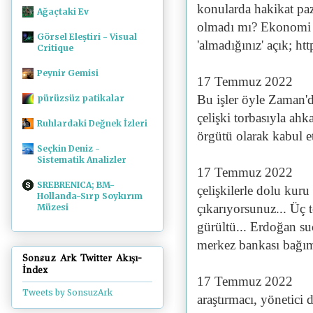
konularda hakikat paz
Ağaçtaki Ev
olmadı mı? Ekonomi 
Görsel Eleştiri - Visual
'almadığınız' açık; h
Critique
Peynir Gemisi
17 Temmuz 2022
Bu işler öyle Zaman'
pürüzsüz patikalar
çelişki torbasıyla 
Ruhlardaki Değnek İzleri
örgütü olarak kabul e
Seçkin Deniz -
Sistematik Analizler
17 Temmuz 2022
SREBRENICA; BM-
çelişkilerle dolu kur
Hollanda-Sırp Soykırım
çıkarıyorsunuz... Üç t
Müzesi
gürültü... Erdoğan s
merkez bankası bağıms
Sonsuz Ark Twitter Akışı-
İndex
17 Temmuz 2022
Tweets by SonsuzArk
araştırmacı, yönetici