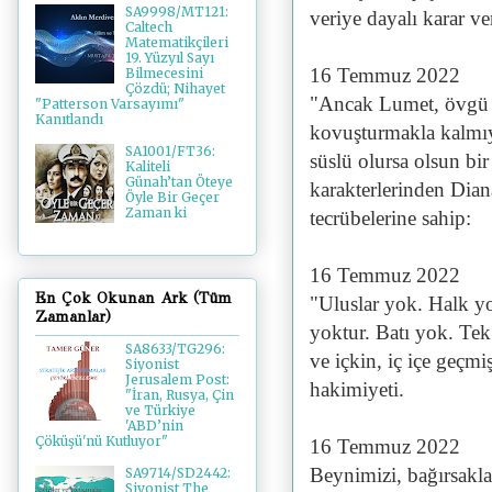
SA9998/MT121:
veriye dayalı karar v
Caltech
Matematikçileri
19. Yüzyıl Sayı
16 Temmuz 2022
Bilmecesini
Çözdü; Nihayet
"Ancak Lumet, övgü i
"Patterson Varsayımı"
Kanıtlandı
kovuşturmakla kalmıy
SA1001/FT36:
süslü olursa olsun bir
Kaliteli
Günah’tan Öteye
karakterlerinden Dian
Öyle Bir Geçer
Zaman ki
tecrübelerine sahip:
16 Temmuz 2022
En Çok Okunan Ark (Tüm
"Uluslar yok. Halk y
Zamanlar)
yoktur. Batı yok. Tek 
SA8633/TG296:
ve içkin, iç içe geçmi
Siyonist
Jerusalem Post:
hakimiyeti.
"İran, Rusya, Çin
ve Türkiye
'ABD’nin
Çöküşü'nü Kutluyor"
16 Temmuz 2022
Beynimizi, bağırsakla
SA9714/SD2442:
Siyonist The