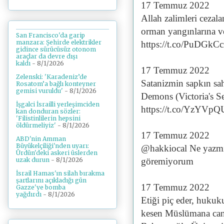
17 Temmuz 2022
Allah zalimleri cezala
orman yangınlarına ve
San Francisco'da garip
manzara: Şehirde elektrikler
https://t.co/PuDGkC
gidince sürücüsüz otonom
araçlar da devre dışı
kaldı
- 8/1/2026
17 Temmuz 2022
Zelenski: 'Karadeniz’de
Satanizmin sapkın sah
Rosatom’a bağlı konteyner
gemisi vuruldu'
- 8/1/2026
Demons (Victoria's Se
İşgalci İsrailli yerleşimciden
https://t.co/YzYVpQ
kan donduran sözler:
'Filistinlilerin hepsini
öldürmeliyiz'
- 8/1/2026
17 Temmuz 2022
ABD'nin Amman
Büyükelçiliği'nden uyarı:
@hakkiocal Ne yazmış,
Ürdün'deki askeri üslerden
göremiyorum
uzak durun
- 8/1/2026
İsrail Hamas'ın silah bırakma
şartlarını açıkladığı gün
17 Temmuz 2022
Gazze'ye bomba
yağdırdı
- 8/1/2026
Etiği piç eder, huku
kesen Müslümana cana