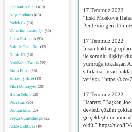
Selahattin Yusuf
(89)
17 Temmuz 2022
Neşe Kutlutaş
(88)
"Eski Moskova Haham
Melek Öz
(70)
Perde'nin geri dönme
Yıldız Ramazanoğlu
(62)
Serra Karaçam
(53)
17 Temmuz 2022
Zahide Tuba Kor
(52)
İnsan hakları grupla
Nehir Nil
(40)
ile sorunlu ilişkiyi 
Abdülaziz Tantik
(39)
yumruğa tokalaşan AB
sıfırlama, insan haklar
Emin Emre
(36)
veriyor." https://t.c
Birsen Şöhret
(33)
Fikri Muhayyer
(28)
17 Temmuz 2022
Halim Selim
(28)
Haaretz: "Başkan Joe 
Peri Han
(26)
devletli çözüm çoktan 
Osman Ekiz
(25)
gerçekleştirme mücade
Feyza Gümüşlüoğlu
(22)
öldü." https://t.co
Azize Bahtiyar
(19)