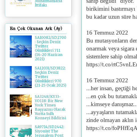
sahip değildi" diyor.
Müslümanlarla
İttifakı
birikimini bastırmayı
bu kadar uzun süre hay
En Çok Okunan Ark (Ay)
16 Temmuz 2022
SA10082/SD2700
Bu mutasyonların den
: Seçkin Deniz
Twitter
onarmak veya sigara 
Günlükleri 711
(16-20 Haziran
sistemlere sahip olma
2021)
https://t.co/rtC5vnLE
SA12031/SD3822:
Seçkin Deniz
Twitter
16 Temmuz 2022
Günlükleri 970
(21-25 Ocak 2025)
...her insan, geçtiği 
...en çok bu tutamakl
SA3248/KY33-
YO118: Bir New
...kimseye danışmaz..
York Times
Başyazısı Olarak
...ayyaşların tutamakla
Yurtta Sulh
Konseyi Bildirisi
zinde olmayan aklın i
SA9714/SD2442:
https://t.co/foPHfE
Siyonist The
Jerusalem Post: