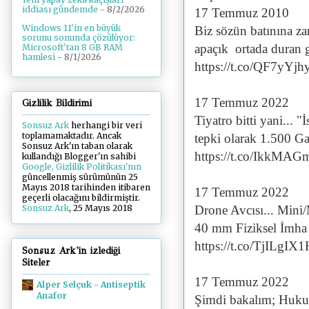
iddiası gündemde
- 8/2/2026
17 Temmuz 2010
Windows 11'in en büyük
Biz sözün batınına zar
sorunu sonunda çözülüyor:
apaçık ortada duran 
Microsoft'tan 8 GB RAM
hamlesi
- 8/1/2026
https://t.co/QF7yYj
17 Temmuz 2022
Gizlilik Bildirimi
Tiyatro bitti yani... 
Sonsuz Ark
herhangi bir veri
toplamamaktadır. Ancak
tepki olarak 1.500 Ga
Sonsuz Ark'ın taban olarak
https://t.co/IkkMAG
kullandığı Blogger'ın sahibi
Google, Gizlilik Politikası'nın
güncellenmiş sürümünün 25
Mayıs 2018 tarihinden itibaren
17 Temmuz 2022
geçerli olacağını bildirmiştir.
Drone Avcısı... Mini/
Sonsuz Ark
, 25 Mayıs 2018
40 mm Fiziksel İmha S
https://t.co/TjILgIX
Sonsuz Ark'in izlediği
Siteler
17 Temmuz 2022
Alper Selçuk - Antiseptik
Anafor
Şimdi bakalım; Hukuk 