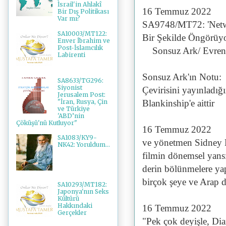
İsrail'in Ahlakî
16 Temmuz 2022
Bir Dış Politikası
Var mı?
SA9748/MT72: 'Netwo
SA10003/MT122:
Bir Şekilde Öngörüy
Enver İbrahim ve
Post-İslamcılık
Sonsuz Ark/ Evrens
Labirenti
Sonsuz Ark'ın Notu:
SA8633/TG296:
Siyonist
Çevirisini yayınladığ
Jerusalem Post:
"İran, Rusya, Çin
Blankinship'e aittir
ve Türkiye
'ABD’nin
Çöküşü'nü Kutluyor"
16 Temmuz 2022
SA1083/KY9-
ve yönetmen Sidney L
NK42: Yoruldum...
filmin dönemsel yans
derin bölünmelere ya
birçok şeye ve Arap 
SA10293/MT182:
Japonya'nın Seks
Kültürü
Hakkındaki
16 Temmuz 2022
Gerçekler
"Pek çok deyişle, Di