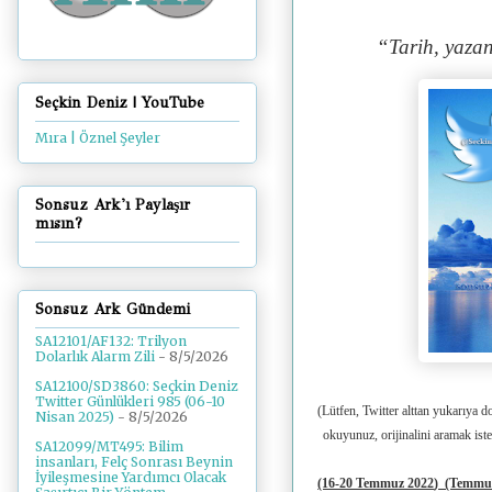
“Tarih, yazan
Seçkin Deniz | YouTube
Mıra | Öznel Şeyler
Sonsuz Ark'ı Paylaşır
mısın?
Sonsuz Ark Gündemi
SA12101/AF132: Trilyon
Dolarlık Alarm Zili
- 8/5/2026
SA12100/SD3860: Seçkin Deniz
Twitter Günlükleri 985 (06-10
(Lütfen, Twitter alttan yukarıya d
Nisan 2025)
- 8/5/2026
okuyunuz, orijinalini aramak ist
SA12099/MT495: Bilim
insanları, Felç Sonrası Beynin
İyileşmesine Yardımcı Olacak
(16-20 Temmuz 2022
)
(Temmuz