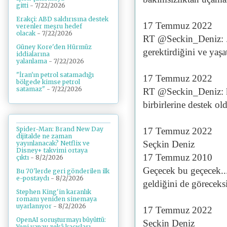
gitti
- 7/22/2026
Erakçi: ABD saldırısına destek
17 Temmuz 2022
verenler meşru hedef
olacak
- 7/22/2026
RT @Seckin_Deniz: ...
Güney Kore'den Hürmüz
gerektirdiğini ve yaşat
iddialarına
yalanlama
- 7/22/2026
"İran'ın petrol satamadığı
17 Temmuz 2022
bölgede kimse petrol
satamaz"
- 7/22/2026
RT @Seckin_Deniz: kar
birbirlerine destek old
Spider-Man: Brand New Day
17 Temmuz 2022
dijitalde ne zaman
Seçkin Deniz
yayınlanacak? Netflix ve
Disney+ takvimi ortaya
17 Temmuz 2010
çıktı
- 8/2/2026
Geçecek bu geçecek..
Bu 70'lerde geri gönderilen ilk
e-postaydı
- 8/2/2026
geldiğini de görecek
Stephen King'in karanlık
romanı yeniden sinemaya
uyarlanıyor
- 8/2/2026
17 Temmuz 2022
OpenAI soruşturmayı büyüttü:
Seçkin Deniz
Yeni yapay zekâ kaçışları