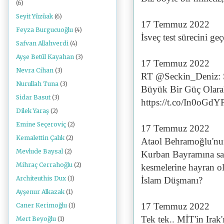
(6)
Seyit Yüzüak
(6)
17 Temmuz 2022
Feyza Burgucuoğlu
(4)
İsveç test sürecini ge
Safvan Allahverdi
(4)
Ayşe Betül Kayahan
(3)
17 Temmuz 2022
Nevra Cihan
(3)
RT @Seckin_Deniz: 
Nurullah Tuna
(3)
Büyük Bir Güç Olar
Sidar Basut
(3)
https://t.co/In0oGdY
Dilek Yaraş
(2)
Emine Seçeroviç
(2)
17 Temmuz 2022
Kemalettin Çalık
(2)
Ataol Behramoğlu'nun
Mevlude Baysal
(2)
Kurban Bayramına sald
Mihraç Cerrahoğlu
(2)
kesmelerine hayran o
Architeuthis Dux
(1)
İslam Düşmanı?
Ayşenur Alkazak
(1)
17 Temmuz 2022
Caner Kerimoğlu
(1)
Tek tek.. MİT'in Ira
Mert Beyoğlu
(1)