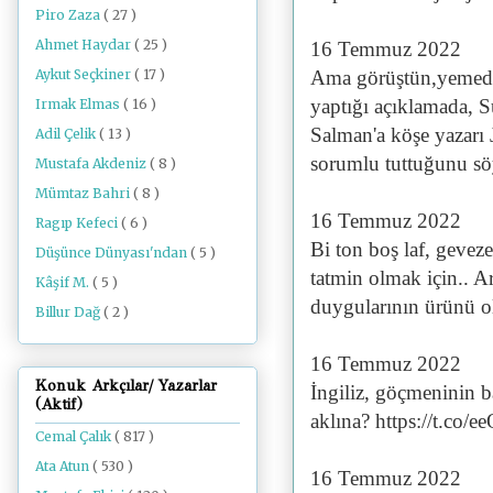
Piro Zaza
( 27 )
Ahmet Haydar
( 25 )
16 Temmuz 2022
Aykut Seçkiner
( 17 )
Ama görüştün,yemedi
yaptığı açıklamada, 
Irmak Elmas
( 16 )
Salman'a köşe yazarı
Adil Çelik
( 13 )
sorumlu tuttuğunu söy
Mustafa Akdeniz
( 8 )
Mümtaz Bahri
( 8 )
16 Temmuz 2022
Ragıp Kefeci
( 6 )
Bi ton boş laf, geveze
Düşünce Dünyası'ndan
( 5 )
tatmin olmak için.. Ar
Kâşif M.
( 5 )
duygularının ürünü o
Billur Dağ
( 2 )
16 Temmuz 2022
Konuk Arkçılar/ Yazarlar
İngiliz, göçmeninin b
(Aktif)
aklına? https://t.c
Cemal Çalık
( 817 )
Ata Atun
( 530 )
16 Temmuz 2022