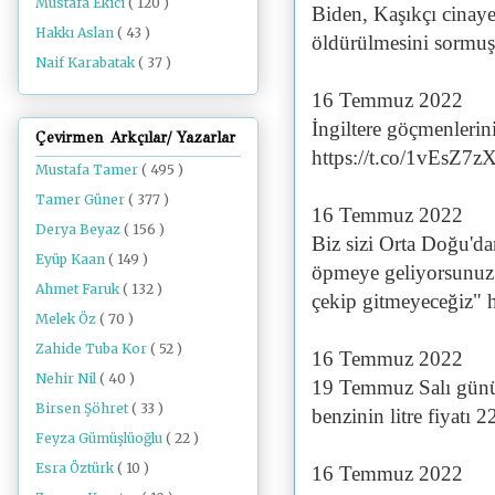
Mustafa Ekici
( 120 )
Biden, Kaşıkçı cinay
Hakkı Aslan
( 43 )
öldürülmesini sormuş
Naif Karabatak
( 37 )
16 Temmuz 2022
İngiltere göçmenlerini
Çevirmen Arkçılar/ Yazarlar
https://t.co/1vEsZ7zX
Mustafa Tamer
( 495 )
Tamer Güner
( 377 )
16 Temmuz 2022
Derya Beyaz
( 156 )
Biz sizi Orta Doğu'da
Eyüp Kaan
( 149 )
öpmeye geliyorsunuz
Ahmet Faruk
( 132 )
çekip gitmeyeceğiz" 
Melek Öz
( 70 )
Zahide Tuba Kor
( 52 )
16 Temmuz 2022
Nehir Nil
( 40 )
19 Temmuz Salı günü g
Birsen Şöhret
( 33 )
benzinin litre fiyatı 2
Feyza Gümüşlüoğlu
( 22 )
Esra Öztürk
( 10 )
16 Temmuz 2022