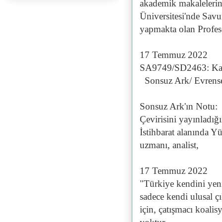
akademik makalelerin
Üniversitesi'nde Sav
yapmakta olan Profes
17 Temmuz 2022
SA9749/SD2463: Kal
Sonsuz Ark/ Evrense
Sonsuz Ark'ın Notu:
Çevirisini yayınladığ
İstihbarat alanında Yü
uzmanı, analist,
17 Temmuz 2022
"Türkiye kendini yeni
sadece kendi ulusal ç
için, çatışmacı koali