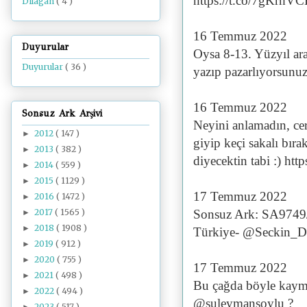
https://t.co/7gKrhV
Dilâgâh
( 4 )
16 Temmuz 2022
Duyurular
Oysa 8-13. Yüzyıl aras
Duyurular
( 36 )
yazıp pazarlıyorsunu
16 Temmuz 2022
Sonsuz Ark Arşivi
Neyini anlamadın, cer
2012
( 147 )
►
giyip keçi sakalı bıra
2013
( 382 )
►
diyecektin tabi :) h
2014
( 559 )
►
2015
( 1129 )
►
17 Temmuz 2022
2016
( 1472 )
►
2017
( 1565 )
Sonsuz Ark: SA9749
►
2018
( 1908 )
►
Türkiye- @Seckin_D
2019
( 912 )
►
2020
( 755 )
►
17 Temmuz 2022
2021
( 498 )
►
Bu çağda böyle kaym
2022
( 494 )
►
@suleymansoylu ?
2023
( 517 )
►