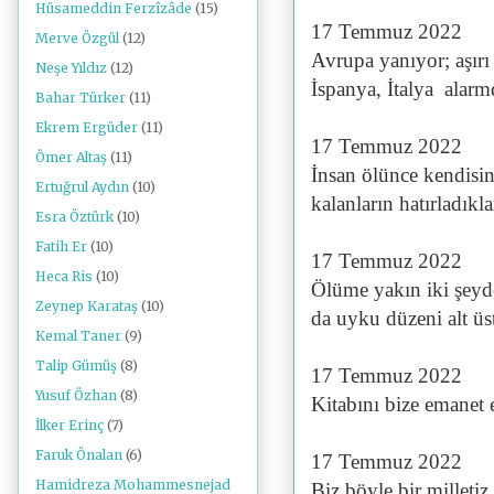
Hüsameddin Ferzîzâde
(15)
17 Temmuz 2022
Merve Özgül
(12)
Avrupa yanıyor; aşırı 
Neşe Yıldız
(12)
İspanya, İtalya alarm
Bahar Türker
(11)
Ekrem Ergüder
(11)
17 Temmuz 2022
Ömer Altaş
(11)
İnsan ölünce kendisin
Ertuğrul Aydın
(10)
kalanların hatırladıkla
Esra Öztürk
(10)
Fatih Er
(10)
17 Temmuz 2022
Heca Ris
(10)
Ölüme yakın iki şeyde
Zeynep Karataş
(10)
da uyku düzeni alt üs
Kemal Taner
(9)
Talip Gümüş
(8)
17 Temmuz 2022
Yusuf Özhan
(8)
Kitabını bize emanet
İlker Erinç
(7)
Faruk Önalan
(6)
17 Temmuz 2022
Hamidreza Mohammesnejad
Biz böyle bir milletiz