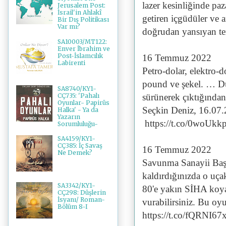
lazer kesinliğinde paz
Jerusalem Post:
İsrail'in Ahlakî
getiren içgüdüler ve 
Bir Dış Politikası
Var mı?
doğrudan yansıyan te
SA10003/MT122:
Enver İbrahim ve
Post-İslamcılık
16 Temmuz 2022
Labirenti
Petro-dolar, elektro-d
pound ve şekel. … Dün
SA8740/KY1-
CÇ735: 'Pahalı
sürünerek çıktığından
Oyunlar- Papirüs
Seçkin Deniz, 16.07
Halka' - Ya da
Yazarın
https://t.co/0woUk
Sorumluluğu-
SA4159/KY1-
CÇ385: İç Savaş
16 Temmuz 2022
Ne Demek?
Savunma Sanayii Baş
kaldırdığınızda o uça
SA3342/KY1-
80'e yakın SİHA koya
CÇ298: Düşlerin
İsyanı/ Roman-
vurabilirsiniz. Bu oyu
Bölüm 8-I
https://t.co/fQRNI67