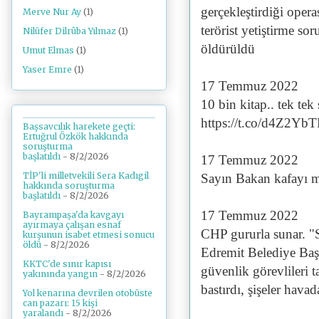
gerçekleştirdiği oper
Merve Nur Ay
(1)
terörist yetiştirme so
Nilüfer Dilrûba Yılmaz
(1)
öldürüldü
Umut Elmas
(1)
Yaser Emre
(1)
17 Temmuz 2022
10 bin kitap.. tek tek
https://t.co/d4Z2Y
Başsavcılık harekete geçti:
Ertuğrul Özkök hakkında
soruşturma
başlatıldı
- 8/2/2026
17 Temmuz 2022
TİP'li milletvekili Sera Kadıgil
Sayın Bakan kafayı m
hakkında soruşturma
başlatıldı
- 8/2/2026
17 Temmuz 2022
Bayrampaşa'da kavgayı
ayırmaya çalışan esnaf
CHP gururla sunar. "S
kurşunun isabet etmesi sonucu
öldü
- 8/2/2026
Edremit Belediye Başk
KKTC'de sınır kapısı
güvenlik görevlileri t
yakınında yangın
- 8/2/2026
bastırdı, şişeler hava
Yol kenarına devrilen otobüste
can pazarı: 15 kişi
yaralandı
- 8/2/2026