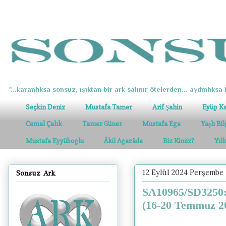
"...karanlıksa sonsuz, ışıktan bir ark salınır ötelerden... aydınlıksa k
Seçkin Deniz
Mustafa Tamer
Arif Şahin
Eyüp K
Cemal Çalık
Tamer Güner
Mustafa Ege
Yaşlı Bi
Mustafa Eyyüboğlu
Âkil Ağazâde
Biz Kimiz?
Yıl
12 Eylül 2024 Perşembe
Sonsuz Ark
SA10965/SD3250: 
(16-20 Temmuz 2