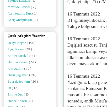
Zeynep Karataş
( 10 )
Çok iyi https://t.co
Mevlude Baysal
( 2 )
16 Temmuz 2022
Architeuthis Dux
( 1 )
RT @huseyinbozan: R
Barış Anteplioğlu
( 1 )
Tahiye bölgesine sevk
Çırak Arkçılar/ Yazarlar
16 Temmuz 2022
Derya Beyaz
( 156 )
Dışişleri sözcüsü Tan
Eyüp Kaan
( 149 )
sığınmacı kampı veya 
Ahmet Faruk
( 132 )
ülkelerin uluslararası
Halime Kirazlı
( 61 )
devralmayacaktır.” h
Ahu Öztürk
( 32 )
Duru Çağlayan
( 24 )
16 Temmuz 2022
Yazdığınız kitap gene
Berrak Şebnem
( 20 )
kaplamaz Ramazan Bey,
Su
( 12 )
masonik bir tasarımdı
Emine Örs
( 10 )
sonradır, antik Mısır'
Hatice Köken
( 8 )