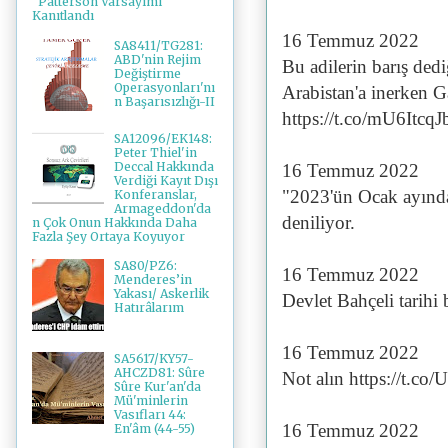
"Patterson Varsayımı"
Kanıtlandı
16 Temmuz 2022
SA8411/TG281:
ABD'nin Rejim
Bu adilerin barış dedi
Değiştirme
Operasyonları'nı
Arabistan'a inerken 
n Başarısızlığı-II
https://t.co/mU6Itcq
SA12096/EK148:
Peter Thiel'in
Deccal Hakkında
16 Temmuz 2022
Verdiği Kayıt Dışı
"2023'ün Ocak ayında
Konferanslar,
Armageddon'da
deniliyor.
n Çok Onun Hakkında Daha
Fazla Şey Ortaya Koyuyor
SA80/PZ6:
16 Temmuz 2022
Menderes’in
Yakası/ Askerlik
Devlet Bahçeli tarihi
Hatırâlarım
16 Temmuz 2022
SA5617/KY57-
AHCZD81: Sûre
Not alın https://t.c
Sûre Kur'an'da
Mü'minlerin
Vasıfları 44:
16 Temmuz 2022
En'âm (44-55)