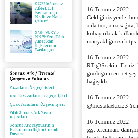
SA7630/Sonsuz
Ark-YD151:
16 Temmuz 2022
Kemoterapi
Geldiğiniz yerde duru
Nedir ve Nasıl
Çalışır?
anlattım, ama sağıra,
kobay olarak kullanıl
SA8059/KY23-
NN35: Yeni Türk-
manyaklığınıza http
Amerikan
İlişkilerinin
Başlangıcı
16 Temmuz 2022
RT @Seckin_Deniz: B
gördüğüm en net şey şu
Sonsuz Ark / Evrensel
Çerçeveye Yolculuk
bağışıklı…
Yazarların Özgeçmişleri
Konuk Yazarların Özgeçmişleri
16 Temmuz 2022
Çırak Yazarların Özgeçmişleri
@mustafaekici23 Yeme
Yıllık Sonsuz Ark Yayın
Raporları
16 Temmuz 2022
Sonsuz Ark Yayınlarının
şşşt tercüman, danış
Kullanımına İlişkin Önemli
Duyuru
biridir belki ama, bu