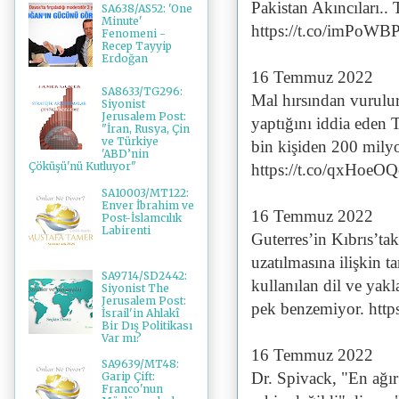
Pakistan Akıncıları.. T
SA638/AS52: 'One
Minute'
https://t.co/imPoWBP
Fenomeni -
Recep Tayyip
Erdoğan
16 Temmuz 2022
SA8633/TG296:
Mal hırsından vurulur
Siyonist
Jerusalem Post:
yaptığını iddia eden 
"İran, Rusya, Çin
ve Türkiye
bin kişiden 200 milyo
'ABD’nin
Çöküşü'nü Kutluyor"
https://t.co/qxHoeO
SA10003/MT122:
Enver İbrahim ve
16 Temmuz 2022
Post-İslamcılık
Labirenti
Guterres’in Kıbrıs’t
uzatılmasına ilişkin ta
SA9714/SD2442:
kullanılan dil ve yak
Siyonist The
Jerusalem Post:
pek benzemiyor. htt
İsrail'in Ahlakî
Bir Dış Politikası
Var mı?
16 Temmuz 2022
SA9639/MT48:
Dr. Spivack, "En ağı
Garip Çift:
Franco'nun