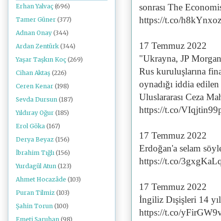
sonrası The Economist
Erhan Yalvaç
(696)
https://t.co/h8kYnxo
Tamer Güner
(377)
Adnan Onay
(344)
17 Temmuz 2022
Ardan Zentürk
(344)
"Ukrayna, JP Morgan,
Yaşar Taşkın Koç
(269)
Rus kuruluşlarına fi
Cihan Aktaş
(226)
oynadığı iddia edilen 
Ceren Kenar
(198)
Uluslararası Ceza Ma
Sevda Dursun
(187)
https://t.co/VIqjtin99
Yıldıray Oğur
(185)
Erol Göka
(167)
17 Temmuz 2022
Derya Beyaz
(156)
Erdoğan'a selam söyle
İbrahim Tığlı
(156)
https://t.co/3gxgKaL
Yurdagül Atun
(123)
Ahmet Hocazâde
(103)
17 Temmuz 2022
Puran Tilmiz
(103)
İngiliz Dışişleri 14 
Şahin Torun
(100)
https://t.co/yFirGW
Emeti Saruhan
(98)