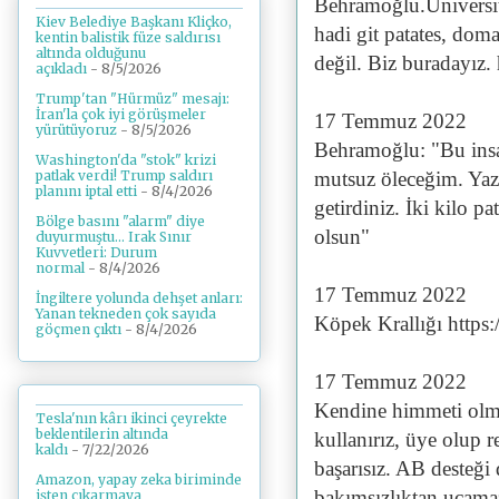
Behramoğlu.Üniversite
Kiev Belediye Başkanı Kliçko,
hadi git patates, dom
kentin balistik füze saldırısı
altında olduğunu
değil. Biz buradayız
açıkladı
- 8/5/2026
Trump'tan "Hürmüz" mesajı:
İran'la çok iyi görüşmeler
17 Temmuz 2022
yürütüyoruz
- 8/5/2026
Behramoğlu: "Bu insa
Washington'da "stok" krizi
mutsuz öleceğim. Yazı
patlak verdi! Trump saldırı
planını iptal etti
- 8/4/2026
getirdiniz. İki kilo pa
Bölge basını "alarm" diye
olsun"
duyurmuştu... Irak Sınır
Kuvvetleri: Durum
normal
- 8/4/2026
17 Temmuz 2022
İngiltere yolunda dehşet anları:
Yanan tekneden çok sayıda
Köpek Krallığı http
göçmen çıktı
- 8/4/2026
17 Temmuz 2022
Kendine himmeti olma
Tesla'nın kârı ikinci çeyrekte
beklentilerin altında
kullanırız, üye olup 
kaldı
- 7/22/2026
başarısız. AB desteğ
Amazon, yapay zeka biriminde
bakımsızlıktan uçama
işten çıkarmaya