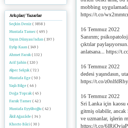
mobbing uygulamadan
https://t.co/wx2mmt
Arkçılar/ Yazarlar
Seçkin Deniz
( 3858 )
16 Temmuz 2022
Mustafa Tamer
( 495 )
Sanırım; psikopatoloj
Yayın Dünyası'ndan
( 197 )
çıktılar paylaşıyorsun
Eyüp Kaan
( 149 )
anlatsana... https://
Ahmet Faruk
( 132 )
Arif Şahin
( 120 )
16 Temmuz 2022
Alper Selçuk
( 72 )
dedesi yaşındasın, u
Mustafa Ege
( 50 )
https://t.co/z0nlfdRb
Yaşlı Bilge
( 46 )
Doğa Toprak
( 45 )
16 Temmuz 2022
Faruk Tamer
( 42 )
Sri Lanka için kaosu 
Mustafa Eyyüboğlu
( 42 )
gitmiş olabilir, ancak
Âkil Ağazâde
( 34 )
ve uzmanlar, işlerin 
Khorto Bâri
( 30 )
https://t.co/6lRjOvja