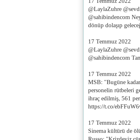
17 Temmuz 2022
@LaylaZuhre @sevd
@sahibindencom Neyd
dönüp dolaşıp geleceğ
17 Temmuz 2022
@LaylaZuhre @sevd
@sahibindencom Tama
17 Temmuz 2022
MSB: "Bugüne kadar 2
personelin rütbeleri g
ihraç edilmiş, 561 per
https://t.co/ebFFuW
17 Temmuz 2022
Sinema kültürü de öl
Russo: "Krizdeyiz çün