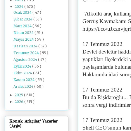
2024
( 670 )
▼
Ocak 2024
( 47 )
"Alkollü araç kullan
Şubat 2024
( 53 )
Gercüş Kaymakamı Se
Mart 2024
( 56 )
https://t.co/uJxznvjqr
Nisan 2024
( 55 )
Mayıs 2024
( 59 )
17 Temmuz 2022
Haziran 2024
( 52 )
Devlet devlettir hadd
Temmuz 2024
( 55 )
yaptıkları ilçelerdek
Ağustos 2024
( 57 )
paylaşımlarda bulunan
Eylül 2024
( 56 )
Ekim 2024
( 61 )
Haklarında idari soruş
Kasım 2024
( 59 )
Aralık 2024
( 60 )
17 Temmuz 2022
2025
( 610 )
►
Bu da Rişidaroğlu... 
2026
( 315 )
►
sonra vergi indiriml
17 Temmuz 2022
Konuk Arkçılar/ Yazarlar
(Arşiv)
Shell CEO'sunun karne