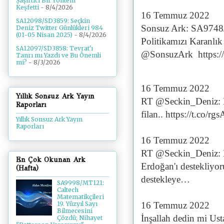
Şaşırtıcı Bir Yöntem
Keşfetti
- 8/4/2026
16 Temmuz 2022
SA12098/SD3859: Seçkin
Sonsuz Ark: SA9748
Deniz Twitter Günlükleri 984
(01-05 Nisan 2025)
- 8/4/2026
Politikamızı Karanlı
SA12097/SD3858: Tevrat'ı
@SonsuzArk https:/
Tanrı mı Yazdı ve Bu Önemli
mi?
- 8/3/2026
16 Temmuz 2022
Yıllık Sonsuz Ark Yayın
RT @Seckin_Deniz: Ka
Raporları
filan.. https://t.co/
Yıllık Sonsuz Ark Yayın
Raporları
16 Temmuz 2022
RT @Seckin_Deniz: Me
En Çok Okunan Ark
Erdoğan'ı destekliyor
(Hafta)
destekleye…
SA9998/MT121:
Caltech
Matematikçileri
16 Temmuz 2022
19. Yüzyıl Sayı
Bilmecesini
İnşallah dedin mi Us
Çözdü; Nihayet