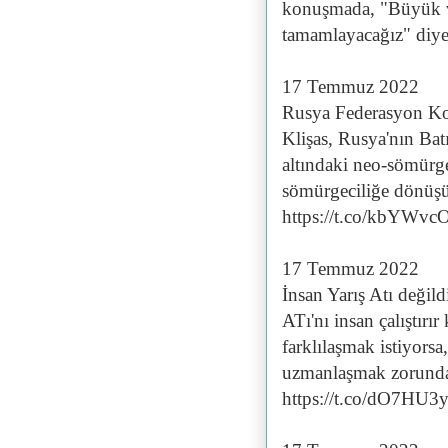
konuşmada, "Büyük ve
tamamlayacağız" diyer
17 Temmuz 2022
Rusya Federasyon Ko
Klişas, Rusya'nın Batı
altındaki neo-sömürgec
sömürgeciliğe dönüşü
https://t.co/kbYWv
17 Temmuz 2022
İnsan Yarış Atı değild
ATı'nı insan çalıştırır
farklılaşmak istiyors
uzmanlaşmak zorundad
https://t.co/dO7HU3