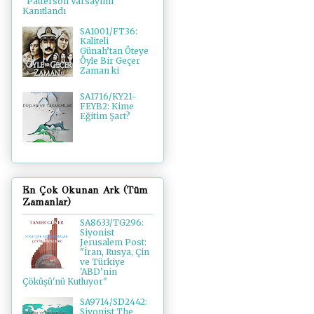
"Patterson Varsayımı"
Kanıtlandı
SA1001/FT36:
Kaliteli
Günah’tan Öteye
Öyle Bir Geçer
Zaman ki
SA1716/KY21-
FEYB2: Kime
Eğitim Şart?
En Çok Okunan Ark (Tüm
Zamanlar)
SA8633/TG296:
Siyonist
Jerusalem Post:
"İran, Rusya, Çin
ve Türkiye
'ABD’nin
Çöküşü'nü Kutluyor"
SA9714/SD2442:
Siyonist The