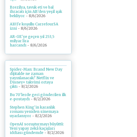
Brezilya, tavuk eti ve bal
ihracatı için AB'den yeşil ışık
bekliyor
- 8/6/2026
A101'e koşullu CarrefourSA
izni
- 8/6/2026
AR-GE'ye geçen yıl 253,5
milyar lira
harcandı
- 8/6/2026
Spider-Man: Brand New Day
dijitalde ne zaman
yayınlanacak? Netflix ve
Disney+ takvimi ortaya
çıktı
- 8/2/2026
Bu 70'lerde geri gönderilen ilk
e-postaydı
- 8/2/2026
Stephen King'in karanlık
romanı yeniden sinemaya
uyarlanıyor
- 8/2/2026
OpenAI soruşturmayı büyüttü:
Yeni yapay zekâ kaçışları
iddiası gündemde
- 8/2/2026