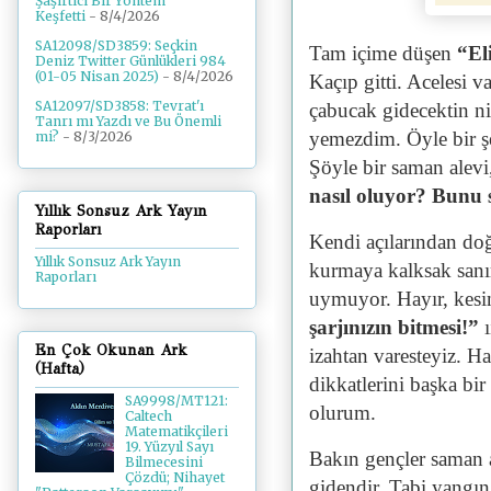
Şaşırtıcı Bir Yöntem
Keşfetti
- 8/4/2026
SA12098/SD3859: Seçkin
Tam içime düşen
“El
Deniz Twitter Günlükleri 984
(01-05 Nisan 2025)
- 8/4/2026
Kaçıp gitti. Acelesi 
SA12097/SD3858: Tevrat'ı
çabucak gidecektin ni
Tanrı mı Yazdı ve Bu Önemli
yemezdim. Öyle bir şe
mi?
- 8/3/2026
Şöyle bir saman alevi
nasıl oluyor? Bunu 
Yıllık Sonsuz Ark Yayın
Raporları
Kendi açılarından doğ
Yıllık Sonsuz Ark Yayın
kurmaya kalksak sanır
Raporları
uymuyor. Hayır, kesi
şarjınızın bitmesi!”
ı
En Çok Okunan Ark
izahtan varesteyiz. H
(Hafta)
dikkatlerini başka bi
SA9998/MT121:
olurum.
Caltech
Matematikçileri
19. Yüzyıl Sayı
Bakın gençler saman a
Bilmecesini
Çözdü; Nihayet
gidendir. Tabi yangı