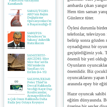
"Patterson Varsayımı"
Kanıtlandı
ambarda çıkan yangın 
SA8411/TG281:
Hem tüm saman yanıp k
ABD'nin Rejim
Günlerce tüter.
Değiştirme
Operasyonları'nı
n Başarısızlığı-II
Öylesi durumla birden 
SA80/PZ6:
telefonlar, televizyon
Menderes’in
belirip sonra gözden
Yakası/ Askerlik
Hatırâlarım
oynadığımız bir oyun
geçiştirdiğimiz yok.
SA5617/KY57-
önemli bir yeri olduğu
AHCZD81: Sûre
Sûre Kur'an'da
Oyunların oyuncaklar
Mü'minlerin
Vasıfları 44:
önemlidir. Biz çocuk
En'âm (44-55)
oyuncaklarını yapan k
SA12096/EK148:
Peter Thiel'in
arasında epey bir eği
Deccal Hakkında
Verdiği Kayıt Dışı
Konferanslar,
Hazır oyuncak sahibi 
Armageddon'da
n Çok Onun Hakkında Daha
eğitim dünyasında. B
Fazla Şey Ortaya Koyuyor
üzerine bir şeyler diy