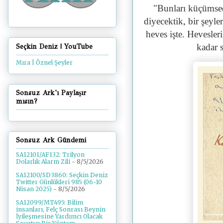
"
Bunları küçümsed
diyecektik, bir şeyl
heves işte. Hevesler
kadar s
Seçkin Deniz | YouTube
Mıra | Öznel Şeyler
Sonsuz Ark'ı Paylaşır
mısın?
Sonsuz Ark Gündemi
SA12101/AF132: Trilyon
Dolarlık Alarm Zili
- 8/5/2026
SA12100/SD3860: Seçkin Deniz
Twitter Günlükleri 985 (06-10
Nisan 2025)
- 8/5/2026
SA12099/MT495: Bilim
insanları, Felç Sonrası Beynin
İyileşmesine Yardımcı Olacak