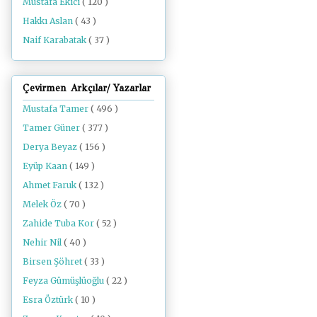
Mustafa Ekici
( 120 )
Hakkı Aslan
( 43 )
Naif Karabatak
( 37 )
Çevirmen Arkçılar/ Yazarlar
Mustafa Tamer
( 496 )
Tamer Güner
( 377 )
Derya Beyaz
( 156 )
Eyüp Kaan
( 149 )
Ahmet Faruk
( 132 )
Melek Öz
( 70 )
Zahide Tuba Kor
( 52 )
Nehir Nil
( 40 )
Birsen Şöhret
( 33 )
Feyza Gümüşlüoğlu
( 22 )
Esra Öztürk
( 10 )