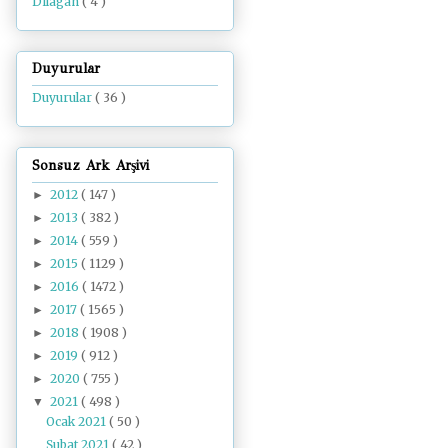
Dilâgâh
( 4 )
Duyurular
Duyurular
( 36 )
Sonsuz Ark Arşivi
2012
( 147 )
►
2013
( 382 )
►
2014
( 559 )
►
2015
( 1129 )
►
2016
( 1472 )
►
2017
( 1565 )
►
2018
( 1908 )
►
2019
( 912 )
►
2020
( 755 )
►
2021
( 498 )
▼
Ocak 2021
( 50 )
Şubat 2021
( 42 )