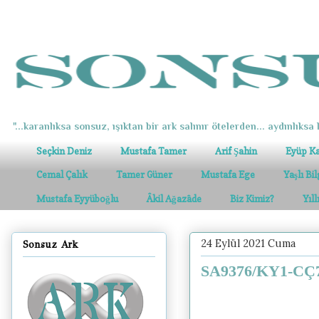
"...karanlıksa sonsuz, ışıktan bir ark salınır ötelerden... aydınlıksa k
Seçkin Deniz
Mustafa Tamer
Arif Şahin
Eyüp K
Cemal Çalık
Tamer Güner
Mustafa Ege
Yaşlı Bi
Mustafa Eyyüboğlu
Âkil Ağazâde
Biz Kimiz?
Yıl
24 Eylül 2021 Cuma
Sonsuz Ark
SA9376/KY1-CÇ7