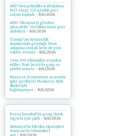
ABD'den polisilikon ithalatına
%15 vergi: 120 günlük geri
sayım başladı
- 8/6/2026
ABD, Ukrayna'yı gözden
çıkarabilir: Verdiklerimizi geri
alabiliriz
- 8/6/2026
Trump'tan iyimserlik
maskesiyle gözdağı: Hem
anlaşma sinyali hem de yeni
saldırı zemini
- 8/6/2026
2 bin 300 Filistinliyi evinden
ettiler: Batı Şeria'da gasp ve
şiddet artıyor
- 8/6/2026
Rusya ve Ermenistan arasında
ipler geriliyor! Moskova: AEB
ilkeleriyle
bağdaşmıyor
- 8/6/2026
Borsa İstanbul’da gong Quick
Sigorta için çaldı
- 8/6/2026
Almanya'da fabrika siparişleri
Haziran'da tahminleri
aştı
- 8/6/2026