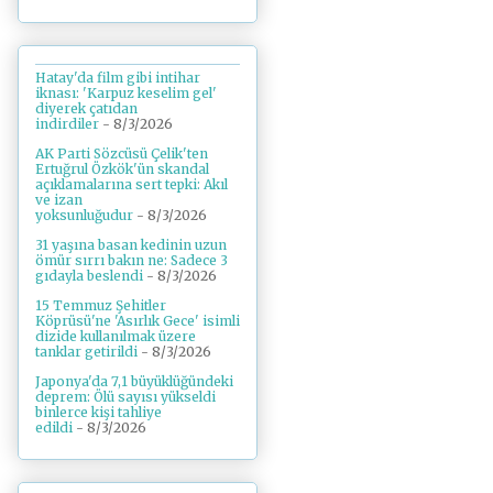
Hatay'da film gibi intihar
iknası: 'Karpuz keselim gel'
diyerek çatıdan
indirdiler
- 8/3/2026
AK Parti Sözcüsü Çelik'ten
Ertuğrul Özkök'ün skandal
açıklamalarına sert tepki: Akıl
ve izan
yoksunluğudur
- 8/3/2026
31 yaşına basan kedinin uzun
ömür sırrı bakın ne: Sadece 3
gıdayla beslendi
- 8/3/2026
15 Temmuz Şehitler
Köprüsü'ne 'Asırlık Gece' isimli
dizide kullanılmak üzere
tanklar getirildi
- 8/3/2026
Japonya'da 7,1 büyüklüğündeki
deprem: Ölü sayısı yükseldi
binlerce kişi tahliye
edildi
- 8/3/2026