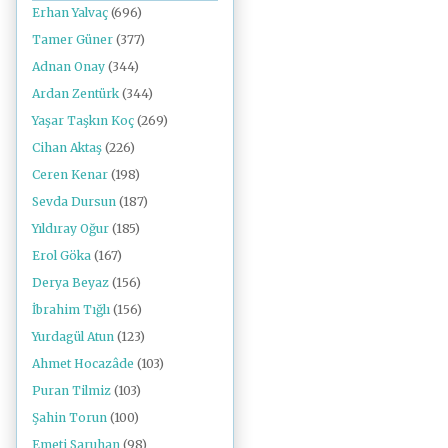
Erhan Yalvaç
(696)
Tamer Güner
(377)
Adnan Onay
(344)
Ardan Zentürk
(344)
Yaşar Taşkın Koç
(269)
Cihan Aktaş
(226)
Ceren Kenar
(198)
Sevda Dursun
(187)
Yıldıray Oğur
(185)
Erol Göka
(167)
Derya Beyaz
(156)
İbrahim Tığlı
(156)
Yurdagül Atun
(123)
Ahmet Hocazâde
(103)
Puran Tilmiz
(103)
Şahin Torun
(100)
Emeti Saruhan
(98)