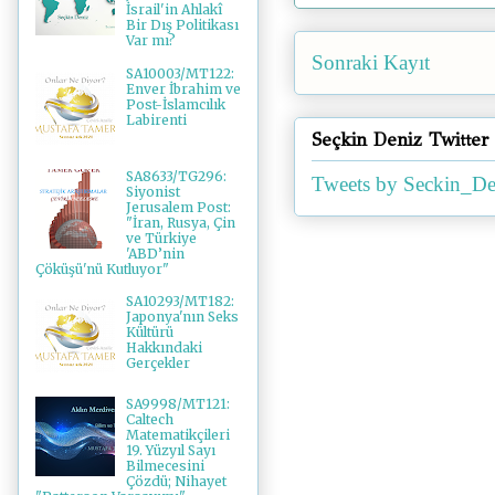
İsrail'in Ahlakî
Bir Dış Politikası
Var mı?
Sonraki Kayıt
SA10003/MT122:
Enver İbrahim ve
Post-İslamcılık
Labirenti
Seçkin Deniz Twitter
SA8633/TG296:
Tweets by Seckin_De
Siyonist
Jerusalem Post:
"İran, Rusya, Çin
ve Türkiye
'ABD’nin
Çöküşü'nü Kutluyor"
SA10293/MT182:
Japonya'nın Seks
Kültürü
Hakkındaki
Gerçekler
SA9998/MT121:
Caltech
Matematikçileri
19. Yüzyıl Sayı
Bilmecesini
Çözdü; Nihayet