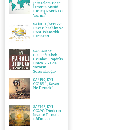
Jerusalem Post:
İsrail'in Ahlakî
Bir Dış Politikası
Var mı?
SA10003/MT122:
Enver İbrahim ve
Post-İslamcılık
Labirenti
SA8740/KY1-
CÇ735: 'Pahalı
Oyunlar- Papirüs
Halka' - Ya da
Yazarın
Sorumluluğu-
SA4159/KY1-
CÇ385: İç Savaş
Ne Demek?
SA3342/KY1-
CÇ298: Düşlerin
İsyanı/ Roman-
Bölüm 8-I