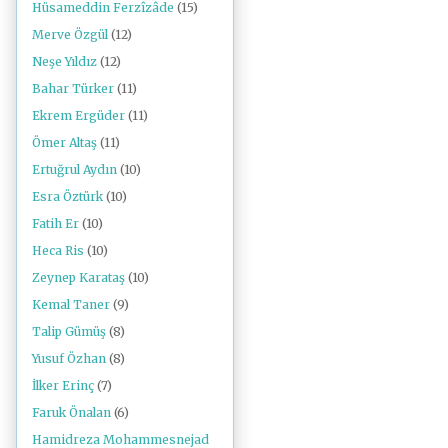
Hüsameddin Ferzîzâde
(15)
Merve Özgül
(12)
Neşe Yıldız
(12)
Bahar Türker
(11)
Ekrem Ergüder
(11)
Ömer Altaş
(11)
Ertuğrul Aydın
(10)
Esra Öztürk
(10)
Fatih Er
(10)
Heca Ris
(10)
Zeynep Karataş
(10)
Kemal Taner
(9)
Talip Gümüş
(8)
Yusuf Özhan
(8)
İlker Erinç
(7)
Faruk Önalan
(6)
Hamidreza Mohammesnejad