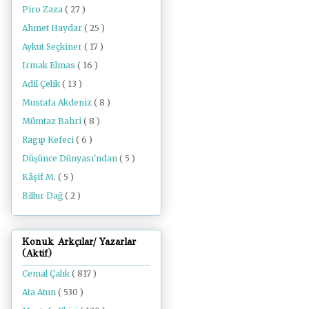
Piro Zaza
( 27 )
Ahmet Haydar
( 25 )
Aykut Seçkiner
( 17 )
Irmak Elmas
( 16 )
Adil Çelik
( 13 )
Mustafa Akdeniz
( 8 )
Mümtaz Bahri
( 8 )
Ragıp Kefeci
( 6 )
Düşünce Dünyası'ndan
( 5 )
Kâşif M.
( 5 )
Billur Dağ
( 2 )
Konuk Arkçılar/ Yazarlar
(Aktif)
Cemal Çalık
( 817 )
Ata Atun
( 530 )