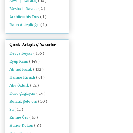
Zeynep Karataş
( 10 )
Mevlude Baysal
( 2 )
Architeuthis Dux
( 1 )
Barış Anteplioğlu
( 1 )
Çırak Arkçılar/ Yazarlar
Derya Beyaz
( 156 )
Eyüp Kaan
( 149 )
Ahmet Faruk
( 132 )
Halime Kirazlı
( 61 )
Ahu Öztürk
( 32 )
Duru Çağlayan
( 24 )
Berrak Şebnem
( 20 )
Su
( 12 )
Emine Örs
( 10 )
Hatice Köken
( 8 )