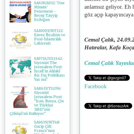
SA638/AS52: 'One
anlamsız geliyor. Eh h
Minute'
Fenomeni -
göz açıp kapayıncaya 
Recep Tayyip
Erdoğan
SA10003/MT122:
Enver İbrahim ve
Cemal Çalık, 24.09.
Post-İslamcılık
Labirenti
Hatıralar, Kafa Koç
SA9714/SD2442:
Cemal Çalık Yayınla
Siyonist The
Jerusalem Post:
İsrail'in Ahlakî
Bir Dış Politikası
Var mı?
Facebook
SA8633/TG296:
Siyonist
Jerusalem Post:
"İran, Rusya, Çin
ve Türkiye
'ABD’nin
Çöküşü'nü Kutluyor"
SA9639/MT48:
Garip Çift:
Franco'nun