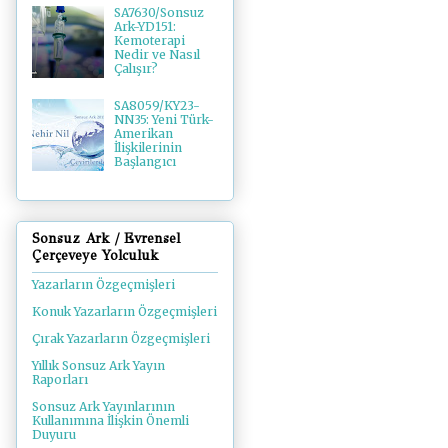
SA7630/Sonsuz
Ark-YD151:
Kemoterapi
Nedir ve Nasıl
Çalışır?
SA8059/KY23-
NN35: Yeni Türk-
Amerikan
İlişkilerinin
Başlangıcı
Sonsuz Ark / Evrensel
Çerçeveye Yolculuk
Yazarların Özgeçmişleri
Konuk Yazarların Özgeçmişleri
Çırak Yazarların Özgeçmişleri
Yıllık Sonsuz Ark Yayın
Raporları
Sonsuz Ark Yayınlarının
Kullanımına İlişkin Önemli
Duyuru