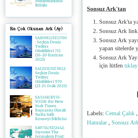
Müslümanlarla
İttifakı
Sonsuz Ark'tan
Sonsuz Ark'ta y
En Çok Okunan Ark (Ay)
Sonsuz Ark linki 
SA10082/SD2700
Sonsuz Ark yayı
: Seçkin Deniz
Twitter
yapan sitelerde 
Günlükleri 711
(16-20 Haziran
Sonsuz Ark Yayı
2021)
için lütfen
tıklay
SA12031/SD3822:
Seçkin Deniz
Twitter
Günlükleri 970
(21-25 Ocak 2025)
SA3248/KY33-
YO118: Bir New
York Times
Başyazısı Olarak
Labels:
Cemal Çalık
Yurtta Sulh
Konseyi Bildirisi
Hatıralar
,
Sonsuz Ar
SA9714/SD2442:
Siyonist The
Jerusalem Post: