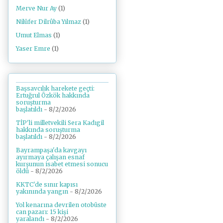
Merve Nur Ay
(1)
Nilüfer Dilrûba Yılmaz
(1)
Umut Elmas
(1)
Yaser Emre
(1)
Başsavcılık harekete geçti:
Ertuğrul Özkök hakkında
soruşturma
başlatıldı
- 8/2/2026
TİP'li milletvekili Sera Kadıgil
hakkında soruşturma
başlatıldı
- 8/2/2026
Bayrampaşa'da kavgayı
ayırmaya çalışan esnaf
kurşunun isabet etmesi sonucu
öldü
- 8/2/2026
KKTC'de sınır kapısı
yakınında yangın
- 8/2/2026
Yol kenarına devrilen otobüste
can pazarı: 15 kişi
yaralandı
- 8/2/2026