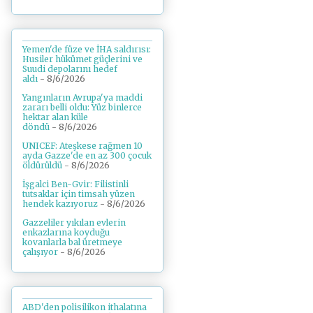
Yemen'de füze ve İHA saldırısı:
Husiler hükümet güçlerini ve
Suudi depolarını hedef
aldı
- 8/6/2026
Yangınların Avrupa'ya maddi
zararı belli oldu: Yüz binlerce
hektar alan küle
döndü
- 8/6/2026
UNICEF: Ateşkese rağmen 10
ayda Gazze'de en az 300 çocuk
öldürüldü
- 8/6/2026
İşgalci Ben-Gvir: Filistinli
tutsaklar için timsah yüzen
hendek kazıyoruz
- 8/6/2026
Gazzeliler yıkılan evlerin
enkazlarına koyduğu
kovanlarla bal üretmeye
çalışıyor
- 8/6/2026
ABD'den polisilikon ithalatına