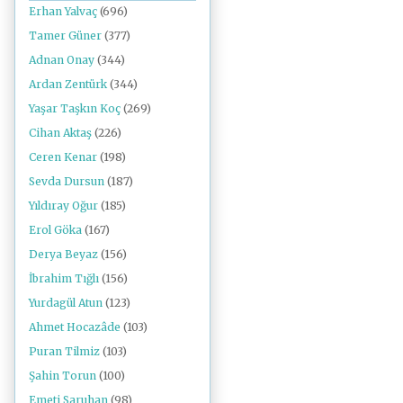
Erhan Yalvaç
(696)
Tamer Güner
(377)
Adnan Onay
(344)
Ardan Zentürk
(344)
Yaşar Taşkın Koç
(269)
Cihan Aktaş
(226)
Ceren Kenar
(198)
Sevda Dursun
(187)
Yıldıray Oğur
(185)
Erol Göka
(167)
Derya Beyaz
(156)
İbrahim Tığlı
(156)
Yurdagül Atun
(123)
Ahmet Hocazâde
(103)
Puran Tilmiz
(103)
Şahin Torun
(100)
Emeti Saruhan
(98)