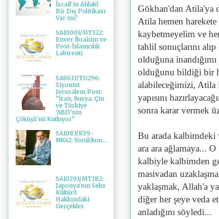
İsrail'in Ahlakî
Gökhan'dan Atila'ya da
Bir Dış Politikası
Var mı?
Atila hemen harekete 
SA10003/MT122:
kaybetmeyelim ve hem
Enver İbrahim ve
tahlil sonuçlarını al
Post-İslamcılık
Labirenti
olduğuna inandığımı 
olduğunu bildiği bir 
SA8633/TG296:
alabileceğimizi, Atila
Siyonist
Jerusalem Post:
yapısını hazırlayacağı
"İran, Rusya, Çin
ve Türkiye
sonra karar vermek üze
'ABD’nin
Çöküşü'nü Kutluyor"
SA1083/KY9-
Bu arada kalbimdeki 
NK42: Yoruldum...
ara ara ağlamaya... O 
kalbiyle kalbimden geç
masivadan uzaklaşmak 
SA10293/MT182:
yaklaşmak, Allah'a ya
Japonya'nın Seks
Kültürü
diğer her şeye veda et
Hakkındaki
Gerçekler
anladığını söyledi...