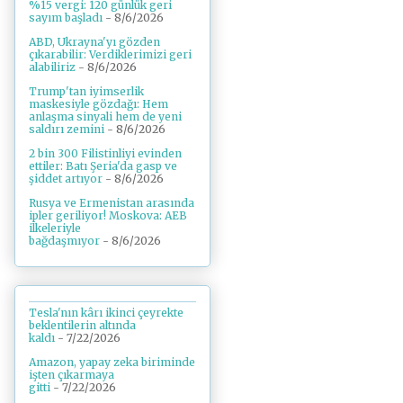
%15 vergi: 120 günlük geri
sayım başladı
- 8/6/2026
ABD, Ukrayna'yı gözden
çıkarabilir: Verdiklerimizi geri
alabiliriz
- 8/6/2026
Trump'tan iyimserlik
maskesiyle gözdağı: Hem
anlaşma sinyali hem de yeni
saldırı zemini
- 8/6/2026
2 bin 300 Filistinliyi evinden
ettiler: Batı Şeria'da gasp ve
şiddet artıyor
- 8/6/2026
Rusya ve Ermenistan arasında
ipler geriliyor! Moskova: AEB
ilkeleriyle
bağdaşmıyor
- 8/6/2026
Tesla'nın kârı ikinci çeyrekte
beklentilerin altında
kaldı
- 7/22/2026
Amazon, yapay zeka biriminde
işten çıkarmaya
gitti
- 7/22/2026