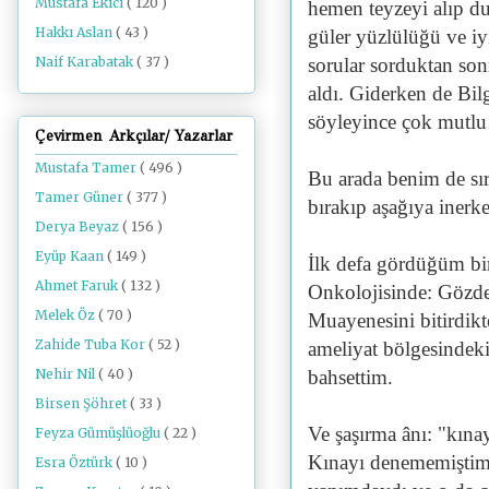
Mustafa Ekici
( 120 )
hemen teyzeyi alıp d
Hakkı Aslan
( 43 )
güler yüzlülüğü ve iyi
sorular sorduktan son
Naif Karabatak
( 37 )
aldı. Giderken de Bilg
söyleyince çok mutlu 
Çevirmen Arkçılar/ Yazarlar
Mustafa Tamer
( 496 )
Bu arada benim de sı
Tamer Güner
( 377 )
bırakıp aşağıya inerk
Derya Beyaz
( 156 )
Eyüp Kaan
( 149 )
İlk defa gördüğüm b
Ahmet Faruk
( 132 )
Onkolojisinde: Gözde
Melek Öz
( 70 )
Muayenesini bitirdikt
Zahide Tuba Kor
( 52 )
ameliyat bölgesindeki
Nehir Nil
( 40 )
bahsettim.
Birsen Şöhret
( 33 )
Ve şaşırma ânı: "kın
Feyza Gümüşlüoğlu
( 22 )
Kınayı denememiştim 
Esra Öztürk
( 10 )