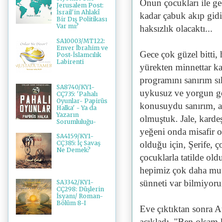
Onun çocukları ile ge
Jerusalem Post:
İsrail'in Ahlakî
kadar çabuk akıp gid
Bir Dış Politikası
Var mı?
haksızlık olacaktı...
SA10003/MT122:
Enver İbrahim ve
Gece çok güzel bitti, 
Post-İslamcılık
Labirenti
yürekten minnettar ka
programını sanırım sı
SA8740/KY1-
uykusuz ve yorgun gel
CÇ735: 'Pahalı
Oyunlar- Papirüs
konusuydu sanırım, a
Halka' - Ya da
Yazarın
olmuştuk. Jale, kardeş
Sorumluluğu-
yeğeni onda misafir o
SA4159/KY1-
olduğu için, Şerife, ç
CÇ385: İç Savaş
Ne Demek?
çocuklarla tatilde old
hepimiz çok daha mutl
sünneti var bilmiyoru
SA3342/KY1-
CÇ298: Düşlerin
İsyanı/ Roman-
Bölüm 8-I
Eve çıktıktan sonra At
açıkladı, "Ben olsam