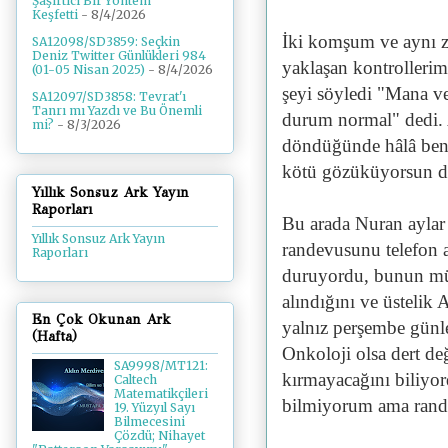
Şaşırtıcı Bir Yöntem
Keşfetti
- 8/4/2026
İki komşum ve aynı 
SA12098/SD3859: Seçkin
Deniz Twitter Günlükleri 984
yaklaşan kontrollerim
(01-05 Nisan 2025)
- 8/4/2026
şeyi söyledi "Mana v
SA12097/SD3858: Tevrat'ı
Tanrı mı Yazdı ve Bu Önemli
durum normal" dedi. A
mi?
- 8/3/2026
döndüğünde hâlâ beni 
kötü gözüküyorsun d
Yıllık Sonsuz Ark Yayın
Raporları
Bu arada Nuran aylar
Yıllık Sonsuz Ark Yayın
randevusunu telefon a
Raporları
duruyordu, bunun mü
alındığını ve üstelik
En Çok Okunan Ark
yalnız perşembe günl
(Hafta)
Onkoloji olsa dert de
SA9998/MT121:
kırmayacağını biliyor
Caltech
Matematikçileri
bilmiyorum ama rand
19. Yüzyıl Sayı
Bilmecesini
Çözdü; Nihayet