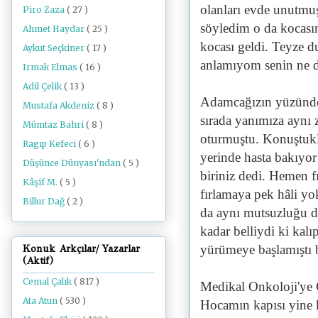
olanları evde unutmu
Piro Zaza
( 27 )
söyledim o da kocasın
Ahmet Haydar
( 25 )
kocası geldi. Teyze d
Aykut Seçkiner
( 17 )
anlamıyom senin ne de
Irmak Elmas
( 16 )
Adil Çelik
( 13 )
Adamcağızın yüzünden
Mustafa Akdeniz
( 8 )
sırada yanımıza aynı 
Mümtaz Bahri
( 8 )
oturmuştu. Konuştukl
Ragıp Kefeci
( 6 )
yerinde hasta bakıyor
Düşünce Dünyası'ndan
( 5 )
biriniz dedi. Hemen f
Kâşif M.
( 5 )
fırlamaya pek hâli yo
Billur Dağ
( 2 )
da aynı mutsuzluğu d
kadar belliydi ki kal
yürümeye başlamıştı 
Konuk Arkçılar/ Yazarlar
(Aktif)
Cemal Çalık
( 817 )
Medikal Onkoloji'ye Ç
Ata Atun
( 530 )
Hocamın kapısı yine k