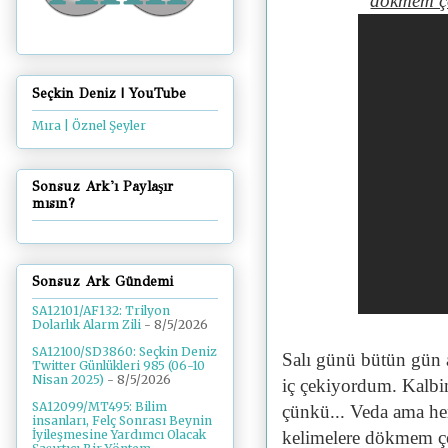
dökmem ç
Seçkin Deniz | YouTube
Mıra | Öznel Şeyler
Sonsuz Ark'ı Paylaşır
mısın?
Sonsuz Ark Gündemi
SA12101/AF132: Trilyon
Dolarlık Alarm Zili
- 8/5/2026
SA12100/SD3860: Seçkin Deniz
Salı günü bütün gün 
Twitter Günlükleri 985 (06-10
Nisan 2025)
- 8/5/2026
iç çekiyordum. Kalbim
SA12099/MT495: Bilim
çünkü... Veda ama he
insanları, Felç Sonrası Beynin
kelimelere dökmem ç
İyileşmesine Yardımcı Olacak