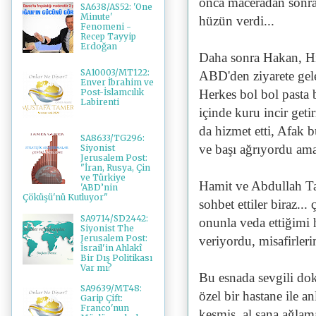
onca maceradan sonra
SA638/AS52: 'One
Minute'
hüzün verdi...
Fenomeni -
Recep Tayyip
Erdoğan
Daha sonra Hakan, H
SA10003/MT122:
ABD'den ziyarete gele
Enver İbrahim ve
Herkes bol bol pasta b
Post-İslamcılık
Labirenti
içinde kuru incir geti
da hizmet etti, Afak
SA8633/TG296:
ve başı ağrıyordu ama 
Siyonist
Jerusalem Post:
"İran, Rusya, Çin
ve Türkiye
Hamit ve Abdullah Tah
'ABD’nin
Çöküşü'nü Kutluyor"
sohbet ettiler biraz.
SA9714/SD2442:
onunla veda ettiğimi 
Siyonist The
Jerusalem Post:
veriyordu, misafirler
İsrail'in Ahlakî
Bir Dış Politikası
Var mı?
Bu esnada sevgili dokt
SA9639/MT48:
özel bir hastane ile a
Garip Çift:
Franco'nun
kesmiş, al sana ağlam