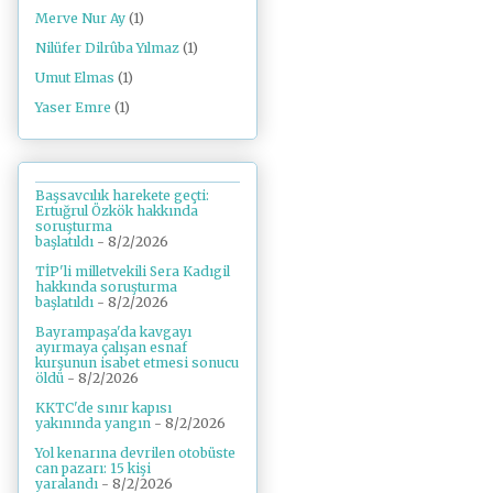
Merve Nur Ay
(1)
Nilüfer Dilrûba Yılmaz
(1)
Umut Elmas
(1)
Yaser Emre
(1)
Başsavcılık harekete geçti:
Ertuğrul Özkök hakkında
soruşturma
başlatıldı
- 8/2/2026
TİP'li milletvekili Sera Kadıgil
hakkında soruşturma
başlatıldı
- 8/2/2026
Bayrampaşa'da kavgayı
ayırmaya çalışan esnaf
kurşunun isabet etmesi sonucu
öldü
- 8/2/2026
KKTC'de sınır kapısı
yakınında yangın
- 8/2/2026
Yol kenarına devrilen otobüste
can pazarı: 15 kişi
yaralandı
- 8/2/2026