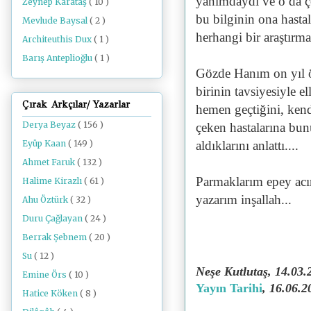
yanımdaydı ve o da ç
Zeynep Karataş
( 10 )
bu bilginin ona hastal
Mevlude Baysal
( 2 )
herhangi bir araştırm
Architeuthis Dux
( 1 )
Barış Anteplioğlu
( 1 )
Gözde Hanım on yıl ö
birinin tavsiyesiyle e
Çırak Arkçılar/ Yazarlar
hemen geçtiğini, kend
Derya Beyaz
( 156 )
çeken hastalarına bun
aldıklarını anlattı....
Eyüp Kaan
( 149 )
Ahmet Faruk
( 132 )
Parmaklarım epey acı
Halime Kirazlı
( 61 )
yazarım inşallah...
Ahu Öztürk
( 32 )
Duru Çağlayan
( 24 )
Berrak Şebnem
( 20 )
Su
( 12 )
Neşe Kutlutaş, 14.03
Emine Örs
( 10 )
Yayın Tarihi
, 16.06.2
Hatice Köken
( 8 )