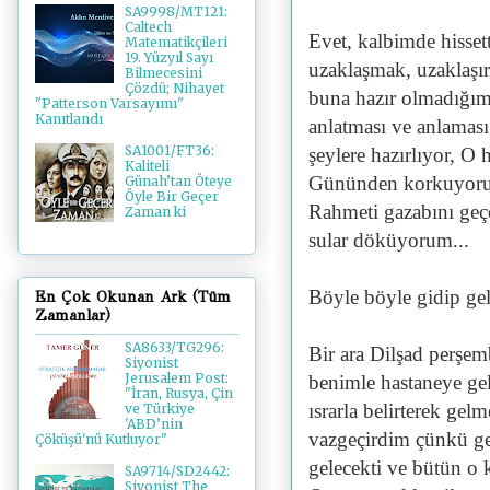
SA9998/MT121:
Caltech
Evet, kalbimde hisse
Matematikçileri
19. Yüzyıl Sayı
uzaklaşmak, uzaklaşı
Bilmecesini
Çözdü; Nihayet
buna hazır olmadığım 
"Patterson Varsayımı"
Kanıtlandı
anlatması ve anlaması
SA1001/FT36:
şeylere hazırlıyor, 
Kaliteli
Gününden korkuyoru
Günah’tan Öteye
Öyle Bir Geçer
Rahmeti gazabını geçe
Zaman ki
sular döküyorum...
Böyle böyle gidip gel
En Çok Okunan Ark (Tüm
Zamanlar)
SA8633/TG296:
Bir ara Dilşad perşem
Siyonist
Jerusalem Post:
benimle hastaneye ge
"İran, Rusya, Çin
ısrarla belirterek ge
ve Türkiye
'ABD’nin
vazgeçirdim çünkü ge
Çöküşü'nü Kutluyor"
gelecekti ve bütün o
SA9714/SD2442:
Siyonist The