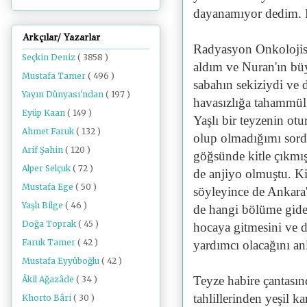
dayanamıyor dedim. 
Arkçılar/ Yazarlar
Radyasyon Onkolojisi
Seçkin Deniz
( 3858 )
aldım ve Nuran'ın büy
Mustafa Tamer
( 496 )
sabahın sekiziydi ve 
Yayın Dünyası'ndan
( 197 )
havasızlığa tahammül 
Eyüp Kaan
( 149 )
Yaşlı bir teyzenin o
Ahmet Faruk
( 132 )
olup olmadığımı sord
Arif Şahin
( 120 )
göğsünde kitle çıkmış
Alper Selçuk
( 72 )
de anjiyo olmuştu. K
Mustafa Ege
( 50 )
söyleyince de Ankara'
Yaşlı Bilge
( 46 )
de hangi bölüme gide
Doğa Toprak
( 45 )
hocaya gitmesini ve
Faruk Tamer
( 42 )
yardımcı olacağını an
Mustafa Eyyüboğlu
( 42 )
Teyze habire çantasın
Âkil Ağazâde
( 34 )
tahlillerinden yeşil k
Khorto Bâri
( 30 )