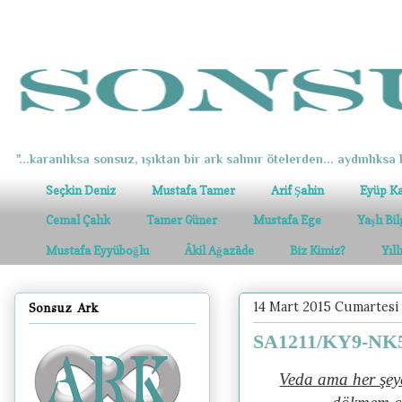
"...karanlıksa sonsuz, ışıktan bir ark salınır ötelerden... aydınlıksa k
Seçkin Deniz
Mustafa Tamer
Arif Şahin
Eyüp K
Cemal Çalık
Tamer Güner
Mustafa Ege
Yaşlı Bi
Mustafa Eyyüboğlu
Âkil Ağazâde
Biz Kimiz?
Yıl
14 Mart 2015 Cumartesi
Sonsuz Ark
SA1211/KY9-NK52
Veda ama her şeye