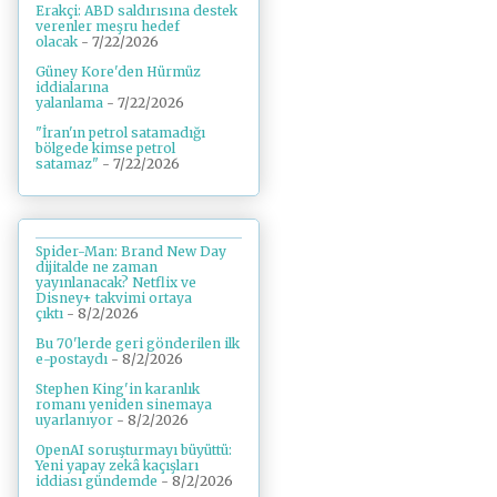
Erakçi: ABD saldırısına destek
verenler meşru hedef
olacak
- 7/22/2026
Güney Kore'den Hürmüz
iddialarına
yalanlama
- 7/22/2026
"İran'ın petrol satamadığı
bölgede kimse petrol
satamaz"
- 7/22/2026
Spider-Man: Brand New Day
dijitalde ne zaman
yayınlanacak? Netflix ve
Disney+ takvimi ortaya
çıktı
- 8/2/2026
Bu 70'lerde geri gönderilen ilk
e-postaydı
- 8/2/2026
Stephen King'in karanlık
romanı yeniden sinemaya
uyarlanıyor
- 8/2/2026
OpenAI soruşturmayı büyüttü:
Yeni yapay zekâ kaçışları
iddiası gündemde
- 8/2/2026