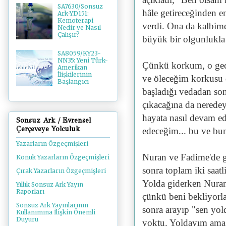
SA7630/Sonsuz
hâle getireceğinden e
Ark-YD151:
Kemoterapi
verdi. Ona da kalbimd
Nedir ve Nasıl
Çalışır?
büyük bir olgunlukla 
SA8059/KY23-
NN35: Yeni Türk-
Çünkü korkum, o gec
Amerikan
İlişkilerinin
ve öleceğim korkusu 
Başlangıcı
başladığı vedadan sonr
çıkacağına da neredey
hayata nasıl devam e
Sonsuz Ark / Evrensel
Çerçeveye Yolculuk
edeceğim... bu ve buna
Yazarların Özgeçmişleri
Nuran ve Fadime'de g
Konuk Yazarların Özgeçmişleri
sonra toplam iki saat
Çırak Yazarların Özgeçmişleri
Yolda giderken Nuran
Yıllık Sonsuz Ark Yayın
Raporları
çünkü beni bekliyorl
Sonsuz Ark Yayınlarının
sonra arayıp "sen yol
Kullanımına İlişkin Önemli
Duyuru
yoktu. Yoldayım ama 