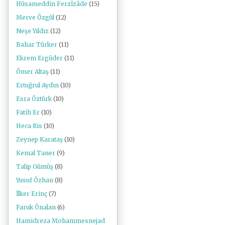
Hüsameddin Ferzîzâde
(15)
Merve Özgül
(12)
Neşe Yıldız
(12)
Bahar Türker
(11)
Ekrem Ergüder
(11)
Ömer Altaş
(11)
Ertuğrul Aydın
(10)
Esra Öztürk
(10)
Fatih Er
(10)
Heca Ris
(10)
Zeynep Karataş
(10)
Kemal Taner
(9)
Talip Gümüş
(8)
Yusuf Özhan
(8)
İlker Erinç
(7)
Faruk Önalan
(6)
Hamidreza Mohammesnejad