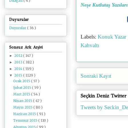
Dilâgâh
( 4 )
Neşe Kutlutaş Yazıları
Duyurular
Duyurular
( 36 )
Labels:
Konuk Yazar
Kahvaltı
Sonsuz Ark Arşivi
2012
( 147 )
►
2013
( 382 )
►
2014
( 559 )
►
Sonraki Kayıt
2015
( 1129 )
▼
Ocak 2015
( 57 )
Şubat 2015
( 59 )
Mart 2015
( 54 )
Seçkin Deniz Twitter
Nisan 2015
( 47 )
Tweets by Seckin_De
Mayıs 2015
( 80 )
Haziran 2015
( 91 )
Temmuz 2015
( 110 )
Ağustos 2015
( 99 )