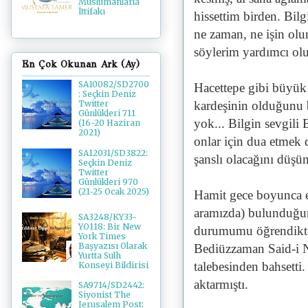
Müslümanlarla
İttifakı
hissettim birden. Bil
ne zaman, ne işin olu
söylerim yardımcı olu
En Çok Okunan Ark (Ay)
SA10082/SD2700
Hacettepe gibi büyük 
: Seçkin Deniz
kardeşinin olduğunu 
Twitter
Günlükleri 711
yok... Bilgin sevgili 
(16-20 Haziran
2021)
onlar için dua etmek d
SA12031/SD3822:
şanslı olacağını düşü
Seçkin Deniz
Twitter
Günlükleri 970
(21-25 Ocak 2025)
Hamit gece boyunca el 
aramızda) bulunduğum
SA3248/KY33-
YO118: Bir New
durumumu öğrendikten
York Times
Başyazısı Olarak
Bediüzzaman Said-i Nu
Yurtta Sulh
talebesinden bahsetti
Konseyi Bildirisi
aktarmıştı.
SA9714/SD2442:
Siyonist The
Jerusalem Post: