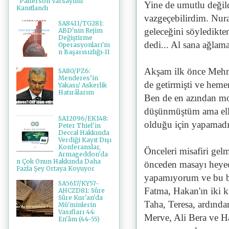
"Patterson Varsayımı"
Yine de umutlu değil
Kanıtlandı
vazgeçebilirdim. Nura
SA8411/TG281:
geleceğini söyledikte
ABD'nin Rejim
Değiştirme
dedi... Al sana ağlama
Operasyonları'nı
n Başarısızlığı-II
Akşam ilk önce Mehme
SA80/PZ6:
Menderes’in
de getirmişti ve hemen
Yakası/ Askerlik
Hatırâlarım
Ben de en azından moz
düşünmüştüm ama ell
SA12096/EK148:
olduğu için yapamad
Peter Thiel'in
Deccal Hakkında
Verdiği Kayıt Dışı
Konferanslar,
Önceleri misafiri gel
Armageddon'da
n Çok Onun Hakkında Daha
önceden masayı heyeca
Fazla Şey Ortaya Koyuyor
yapamıyorum ve bu ba
SA5617/KY57-
Fatma, Hakan'ın iki 
AHCZD81: Sûre
Sûre Kur'an'da
Taha, Teresa, ardında
Mü'minlerin
Vasıfları 44:
Merve, Ali Bera ve Ha
En'âm (44-55)