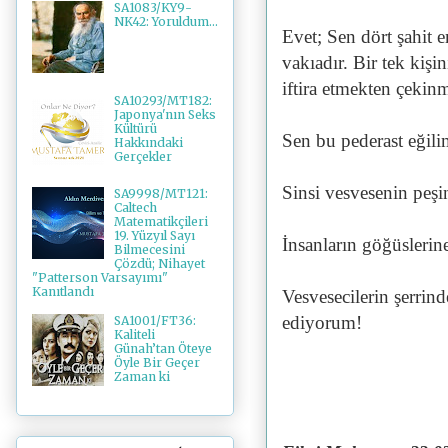
SA1083/KY9-
NK42: Yoruldum...
Evet; Sen dört şahit 
vakıadır. Bir tek kişi
iftira etmekten çekin
SA10293/MT182:
Japonya'nın Seks
Kültürü
Sen bu pederast eğilim
Hakkındaki
Gerçekler
Sinsi vesvesenin peşi
SA9998/MT121:
Caltech
Matematikçileri
19. Yüzyıl Sayı
İnsanların göğüslerin
Bilmecesini
Çözdü; Nihayet
"Patterson Varsayımı"
Kanıtlandı
Vesvesecilerin şerrind
ediyorum!
SA1001/FT36:
Kaliteli
Günah’tan Öteye
Öyle Bir Geçer
Zaman ki