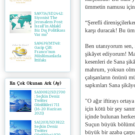
ümmetin namusu için
SA9714/SD2442:
Siyonist The
“Şerefli direnişçilerken
Jerusalem Post:
İsrail'in Ahlakî
karşı duracak! Bu üm
Bir Dış Politikası
Var mı?
SA9639/MT48:
Ben utanıyorum sen, 
Garip Çift:
Franco'nun
şikâyet ediyorum! Ma
Müslümanlarla
İttifakı
kesenleri de Sana şi
mahrum, yoksun olmuş
çalışanların önünü mü
En Çok Okunan Ark (Ay)
sapkınları Sana şikây
SA10082/SD2700
: Seçkin Deniz
"O ağır iftirayı ortay
Twitter
Günlükleri 711
için kötü bir şey sanm
(16-20 Haziran
2021)
içinde bulunan herkes
SA12031/SD3822:
Suçun büyük bölümünü
Seçkin Deniz
Twitter
büyük bir azaba çarpıl
Günlükleri 970