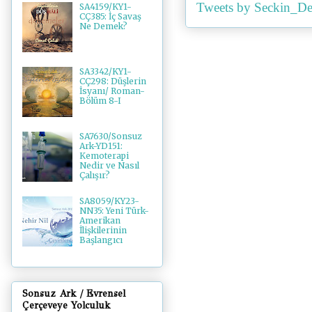
Tweets by Seckin_De
SA4159/KY1-
CÇ385: İç Savaş
Ne Demek?
SA3342/KY1-
CÇ298: Düşlerin
İsyanı/ Roman-
Bölüm 8-I
SA7630/Sonsuz
Ark-YD151:
Kemoterapi
Nedir ve Nasıl
Çalışır?
SA8059/KY23-
NN35: Yeni Türk-
Amerikan
İlişkilerinin
Başlangıcı
Sonsuz Ark / Evrensel
Çerçeveye Yolculuk