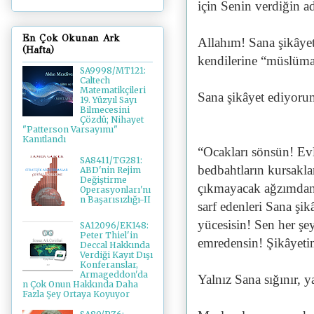
için Senin verdiğin a
En Çok Okunan Ark
Allahım! Sana şikâyet
(Hafta)
kendilerine “müslüma
SA9998/MT121:
Caltech
Matematikçileri
Sana şikâyet ediyoru
19. Yüzyıl Sayı
Bilmecesini
Çözdü; Nihayet
"Patterson Varsayımı"
Kanıtlandı
“Ocakları sönsün! Evl
SA8411/TG281:
bedbahtların kursakla
ABD'nin Rejim
Değiştirme
çıkmayacak ağzımdan, 
Operasyonları'nı
n Başarısızlığı-II
sarf edenleri Sana şi
yücesisin! Sen her şe
SA12096/EK148:
Peter Thiel'in
emredensin! Şikâyeti
Deccal Hakkında
Verdiği Kayıt Dışı
Konferanslar,
Armageddon'da
Yalnız Sana sığınır, 
n Çok Onun Hakkında Daha
Fazla Şey Ortaya Koyuyor