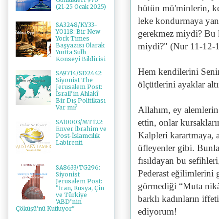
bütün mü'minlerin, ke
(21-25 Ocak 2025)
leke kondurmaya yanaş
SA3248/KY33-
YO118: Bir New
gerekmez miydi? Bu k
York Times
miydi?" (Nur 11-12-
Başyazısı Olarak
Yurtta Sulh
Konseyi Bildirisi
Hem kendilerini Senin
SA9714/SD2442:
Siyonist The
ölçütlerini ayaklar al
Jerusalem Post:
İsrail'in Ahlakî
Bir Dış Politikası
Var mı?
Allahım, ey alemlerin
ettin, onlar kursakları
SA10003/MT122:
Enver İbrahim ve
Kalpleri karartmaya, a
Post-İslamcılık
Labirenti
üfleyenler gibi. Bunl
fısıldayan bu sefihler
SA8633/TG296:
Pederast eğilimlerini 
Siyonist
Jerusalem Post:
görmediği “Muta nikâ
"İran, Rusya, Çin
ve Türkiye
barklı kadınların iffe
'ABD’nin
Çöküşü'nü Kutluyor"
ediyorum!