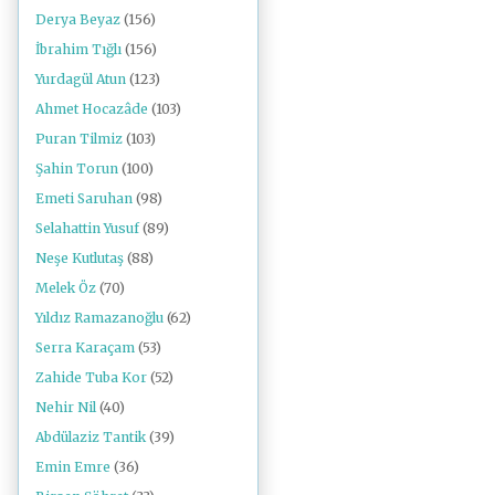
Derya Beyaz
(156)
İbrahim Tığlı
(156)
Yurdagül Atun
(123)
Ahmet Hocazâde
(103)
Puran Tilmiz
(103)
Şahin Torun
(100)
Emeti Saruhan
(98)
Selahattin Yusuf
(89)
Neşe Kutlutaş
(88)
Melek Öz
(70)
Yıldız Ramazanoğlu
(62)
Serra Karaçam
(53)
Zahide Tuba Kor
(52)
Nehir Nil
(40)
Abdülaziz Tantik
(39)
Emin Emre
(36)