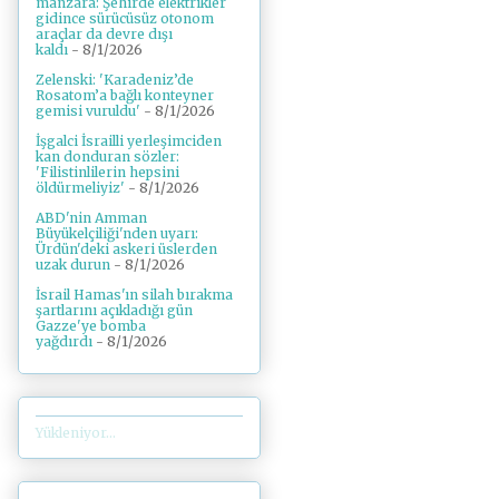
manzara: Şehirde elektrikler
gidince sürücüsüz otonom
araçlar da devre dışı
kaldı
- 8/1/2026
Zelenski: 'Karadeniz’de
Rosatom’a bağlı konteyner
gemisi vuruldu'
- 8/1/2026
İşgalci İsrailli yerleşimciden
kan donduran sözler:
'Filistinlilerin hepsini
öldürmeliyiz'
- 8/1/2026
ABD'nin Amman
Büyükelçiliği'nden uyarı:
Ürdün'deki askeri üslerden
uzak durun
- 8/1/2026
İsrail Hamas'ın silah bırakma
şartlarını açıkladığı gün
Gazze'ye bomba
yağdırdı
- 8/1/2026
Yükleniyor...