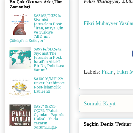
Fikri Muhayyer, 23.0
En Çok Okunan Ark (Tüm
Zamanlar)
SA8633/TG296:
Siyonist
Fikri Muhayyer Yazıla
Jerusalem Post:
"İran, Rusya, Çin
ve Türkiye
'ABD’nin
Çöküşü'nü Kutluyor"
SA9714/SD2442:
Siyonist The
Jerusalem Post:
İsrail'in Ahlakî
Bir Dış Politikası
Var mı?
Labels:
Fikir
,
Fikri 
SA10003/MT122:
Enver İbrahim ve
Post-İslamcılık
Labirenti
Sonraki Kayıt
SA8740/KY1-
CÇ735: 'Pahalı
Oyunlar- Papirüs
Halka' - Ya da
Yazarın
Seçkin Deniz Twitter
Sorumluluğu-