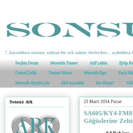
"...karanlıksa sonsuz, ışıktan bir ark salınır ötelerden... aydınlıksa k
Seçkin Deniz
Mustafa Tamer
Arif Şahin
Eyüp K
Cemal Çalık
Tamer Güner
Mustafa Ege
Yaşlı Bi
Mustafa Eyyüboğlu
Âkil Ağazâde
Biz Kimiz?
Yıl
23 Mart 2014 Pazar
Sonsuz Ark
SA605/KY4-FM8: M
Göğüslerine Zehi