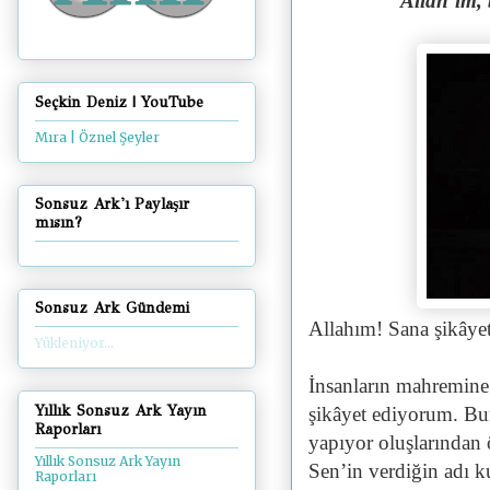
“Allah’ım, 
Seçkin Deniz | YouTube
Mıra | Öznel Şeyler
Sonsuz Ark'ı Paylaşır
mısın?
Sonsuz Ark Gündemi
Allahım! Sana şikâye
Yükleniyor...
İnsanların mahremine 
Yıllık Sonsuz Ark Yayın
şikâyet ediyorum. Bu
Raporları
yapıyor oluşlarından
Yıllık Sonsuz Ark Yayın
Sen’in verdiğin adı ku
Raporları