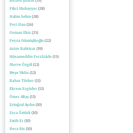
Birsen Şöhret
(33)
Fikri Muhayyer
(28)
Halim Selim
(28)
Peri Han
(26)
Osman Ekiz
(25)
Feyza Gümüşlüoğlu
(22)
Azize Bahtiyar
(19)
Hüsameddin Ferzîzâde
(15)
Merve Özgül
(12)
Neşe Yıldız
(12)
Bahar Türker
(11)
Ekrem Ergüder
(11)
Ömer Altaş
(11)
Ertuğrul Aydın
(10)
Esra Öztürk
(10)
Fatih Er
(10)
Heca Ris
(10)