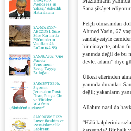
Mazlumların yanında d
SA80/PZ6:
Menderes’in
Sana şikâyet ediyoru
Yakası/ Askerlik
Hatırâlarım
Felçli olmasından dol
SA5617/KY57-
Ahmed Yasin, 67 yaşın
AHCZD81: Sûre
Sûre Kur'an'da
sandalyesiyle camiden
Mü'minlerin
Vasıfları 44:
bir cinayette, atılan 
En'âm (44-55)
yanında değil de bu m
SA638/AS52: 'One
Minute'
devlet adamı” diye g
Fenomeni -
Recep Tayyip
Erdoğan
Ülkesi ellerinden alın
yanında duranları San
SA8633/TG296:
Siyonist
değil; yakanların yan
Jerusalem Post:
"İran, Rusya, Çin
ve Türkiye
'ABD’nin
Allahım nasıl da hay
Çöküşü'nü Kutluyor"
SA10003/MT122:
Enver İbrahim ve
“Hâlâ kalpleriniz sızl
Post-İslamcılık
Labirenti
karşısında? Bir halk 