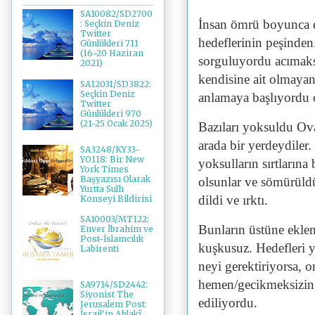
SA10082/SD2700
İnsan ömrü boyunca d
: Seçkin Deniz
Twitter
hedeflerinin peşinden
Günlükleri 711
(16-20 Haziran
sorguluyordu acımaksı
2021)
kendisine ait olmayan
SA12031/SD3822:
Seçkin Deniz
anlamaya başlıyordu
Twitter
Günlükleri 970
(21-25 Ocak 2025)
Bazıları yoksuldu Ovad
arada bir yerdeydiler.
SA3248/KY33-
YO118: Bir New
yoksulların sırtlarına
York Times
Başyazısı Olarak
olsunlar ve sömürüldü
Yurtta Sulh
dildi ve ırktı.
Konseyi Bildirisi
SA10003/MT122:
Bunların üstüne ekle
Enver İbrahim ve
Post-İslamcılık
kuşkusuz. Hedefleri 
Labirenti
neyi gerektiriyorsa, 
hemen/gecikmeksizin 
SA9714/SD2442:
Siyonist The
ediliyordu.
Jerusalem Post:
İsrail'in Ahlakî