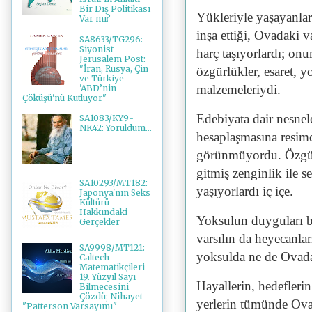
Bir Dış Politikası
Yükleriyle yaşayanlar 
Var mı?
inşa ettiği, Ovadaki v
SA8633/TG296:
Siyonist
harç taşıyorlardı; onu
Jerusalem Post:
"İran, Rusya, Çin
özgürlükler, esaret, y
ve Türkiye
malzemeleriydi.
'ABD’nin
Çöküşü'nü Kutluyor"
Edebiyata dair nesnel
SA1083/KY9-
NK42: Yoruldum...
hesaplaşmasına resimd
görünmüyordu. Özgürlük
gitmiş zenginlik ile s
SA10293/MT182:
yaşıyorlardı iç içe.
Japonya'nın Seks
Kültürü
Hakkındaki
Yoksulun duyguları b
Gerçekler
varsılın da heyecanla
SA9998/MT121:
yoksulda ne de Ovada
Caltech
Matematikçileri
19. Yüzyıl Sayı
Hayallerin, hedeflerin
Bilmecesini
Çözdü; Nihayet
yerlerin tümünde Ovad
"Patterson Varsayımı"