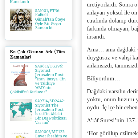
Kanıtlandı
üretiyorlardı. Sonra 
SA1001/FT36:
anlayan yoksul ile on
Kaliteli
Günah’tan Öteye
etrafında dolanıp dur
Öyle Bir Geçer
farkında olmayan, bağ
Zaman ki
insandı.
Ama… ama dağdaki vars
En Çok Okunan Ark (Tüm
duygusuz ve vahşi ka
Zamanlar)
anlamsızdı, tanımsızdı
SA8633/TG296:
Siyonist
Jerusalem Post:
Biliyordum…
"İran, Rusya, Çin
ve Türkiye
'ABD’nin
Dağdaki varsılın der
Çöküşü'nü Kutluyor"
yoktu, onun huzuru yo
SA9714/SD2442:
Siyonist The
oydu. İç içe bir ceh
Jerusalem Post:
İsrail'in Ahlakî
Bir Dış Politikası
A’râf Suresi’nin 137-1
Var mı?
SA10003/MT122:
‘Hor görülüp ezilmekte
Enver İbrahim ve