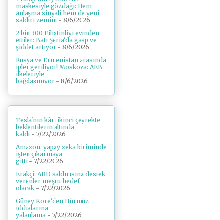
maskesiyle gözdağı: Hem
anlaşma sinyali hem de yeni
saldırı zemini
- 8/6/2026
2 bin 300 Filistinliyi evinden
ettiler: Batı Şeria'da gasp ve
şiddet artıyor
- 8/6/2026
Rusya ve Ermenistan arasında
ipler geriliyor! Moskova: AEB
ilkeleriyle
bağdaşmıyor
- 8/6/2026
Tesla'nın kârı ikinci çeyrekte
beklentilerin altında
kaldı
- 7/22/2026
Amazon, yapay zeka biriminde
işten çıkarmaya
gitti
- 7/22/2026
Erakçi: ABD saldırısına destek
verenler meşru hedef
olacak
- 7/22/2026
Güney Kore'den Hürmüz
iddialarına
yalanlama
- 7/22/2026