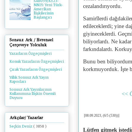
SA8059/KY23-
NN35: Yeni Türk-
cezalandırıyordu.
Amerikan
İlişkilerinin
Başlangıcı
Samirîlerdi dağdakiler
edileceklerdi; yine d
giyineceklerdi. Geçmi
Sonsuz Ark / Evrensel
biliyorlardı. Ne kadar
Çerçeveye Yolculuk
farkındalardı.
Korkuyl
Yazarların Özgeçmişleri
Bunu ben biliyordum,
Konuk Yazarların Özgeçmişleri
korkmuyorduk. İşte b
Çırak Yazarların Özgeçmişleri
Yıllık Sonsuz Ark Yayın
Raporları
Sonsuz Ark Yayınlarının
<< 
Kullanımına İlişkin Önemli
Duyuru
[08.09.2023, (6/5 (530))]
Arkçılar/ Yazarlar
Seçkin Deniz
( 3858 )
Lütfen gitmek istedi