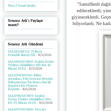
"
Samirîlerdi dağda
Mıra | Öznel Şeyler
edileceklerdi; yi
giyineceklerdi. Geçm
Sonsuz Ark'ı Paylaşır
biliyorlardı. Ne kada
mısın?
Sonsuz Ark Gündemi
SA12101/AF132: Trilyon
Dolarlık Alarm Zili
- 8/5/2026
SA12100/SD3860: Seçkin Deniz
Twitter Günlükleri 985 (06-10
Nisan 2025)
- 8/5/2026
SA12099/MT495: Bilim
insanları, Felç Sonrası Beynin
İyileşmesine Yardımcı Olacak
Şaşırtıcı Bir Yöntem
Keşfetti
- 8/4/2026
SA12098/SD3859: Seçkin
Deniz Twitter Günlükleri 984
(01-05 Nisan 2025)
- 8/4/2026
SA12097/SD3858: Tevrat'ı