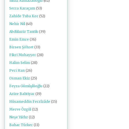
Yıldız Ramazanoğlu
(62)
Serra Karaçam
(53)
Zahide Tuba Kor
(52)
Nehir Nil
(40)
Abdülaziz Tantik
(39)
Emin Emre
(36)
Birsen Şöhret
(33)
Fikri Muhayyer
(28)
Halim Selim
(28)
Peri Han
(26)
Osman Ekiz
(25)
Feyza Gümüşlüoğlu
(22)
Azize Bahtiyar
(19)
Hüsameddin Ferzîzâde
(15)
Merve Özgül
(12)
Neşe Yıldız
(12)
Bahar Türker
(11)