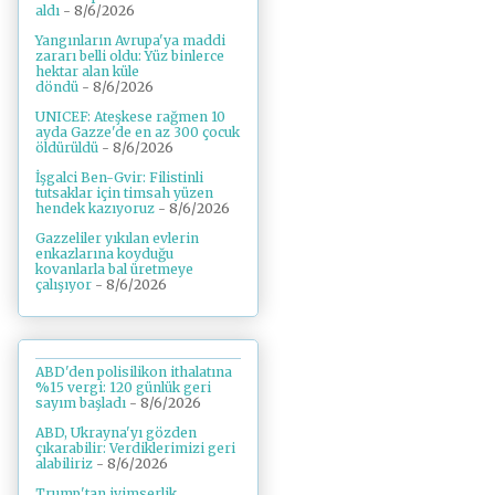
aldı
- 8/6/2026
Yangınların Avrupa'ya maddi
zararı belli oldu: Yüz binlerce
hektar alan küle
döndü
- 8/6/2026
UNICEF: Ateşkese rağmen 10
ayda Gazze'de en az 300 çocuk
öldürüldü
- 8/6/2026
İşgalci Ben-Gvir: Filistinli
tutsaklar için timsah yüzen
hendek kazıyoruz
- 8/6/2026
Gazzeliler yıkılan evlerin
enkazlarına koyduğu
kovanlarla bal üretmeye
çalışıyor
- 8/6/2026
ABD'den polisilikon ithalatına
%15 vergi: 120 günlük geri
sayım başladı
- 8/6/2026
ABD, Ukrayna'yı gözden
çıkarabilir: Verdiklerimizi geri
alabiliriz
- 8/6/2026
Trump'tan iyimserlik