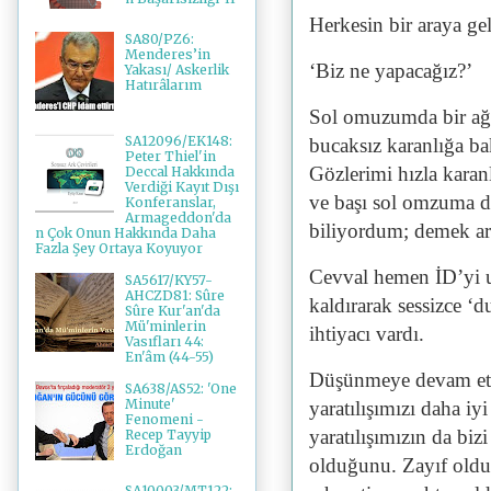
Herkesin bir araya ge
SA80/PZ6:
Menderes’in
‘Biz ne yapacağız?’
Yakası/ Askerlik
Hatırâlarım
Sol omuzumda bir ağır
SA12096/EK148:
bucaksız karanlığa b
Peter Thiel'in
Gözlerimi hızla karan
Deccal Hakkında
Verdiği Kayıt Dışı
ve başı sol omzuma d
Konferanslar,
Armageddon'da
biliyordum; demek ar
n Çok Onun Hakkında Daha
Fazla Şey Ortaya Koyuyor
Cevval hemen İD’yi u
SA5617/KY57-
AHCZD81: Sûre
kaldırarak sessizce ‘
Sûre Kur'an'da
Mü'minlerin
ihtiyacı vardı.
Vasıfları 44:
En'âm (44-55)
Düşünmeye devam etti
SA638/AS52: 'One
Minute'
yaratılışımızı daha i
Fenomeni -
yaratılışımızın da biz
Recep Tayyip
Erdoğan
olduğunu. Zayıf oldu
SA10003/MT122: