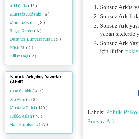
Adil Çelik
( 13 )
Sonsuz Ark'ta y
Mustafa Akdeniz
( 8 )
Sonsuz Ark linki 
Mümtaz Bahri
( 8 )
Sonsuz Ark yayı
Ragıp Kefeci
( 6 )
yapan sitelerde 
Düşünce Dünyası'ndan
( 5 )
Sonsuz Ark Yayı
Kâşif M.
( 5 )
için lütfen
tıklay
Billur Dağ
( 2 )
Konuk Arkçılar/ Yazarlar
(Aktif)
Cemal Çalık
( 817 )
Ata Atun
( 530 )
Mustafa Ekici
( 120 )
Labels:
Politik-Psik
Hakkı Aslan
( 43 )
Sonsuz Ark
Naif Karabatak
( 37 )