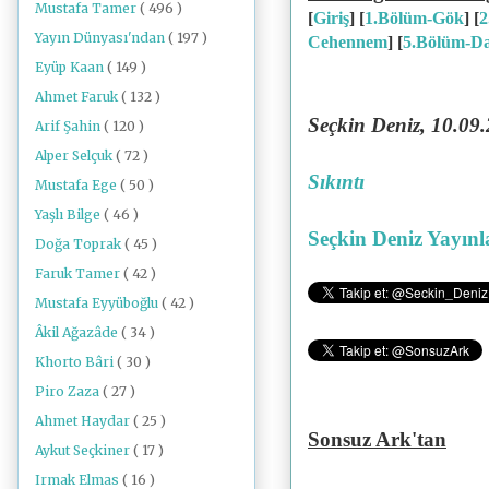
Mustafa Tamer
( 496 )
[
Giriş
] [
1.Bölüm-Gök
] [
2
Yayın Dünyası'ndan
( 197 )
Cehennem
]
[
5.Bölüm-D
Eyüp Kaan
( 149 )
Ahmet Faruk
( 132 )
Seçkin Deniz, 10.09
Arif Şahin
( 120 )
Alper Selçuk
( 72 )
Sıkıntı
Mustafa Ege
( 50 )
Yaşlı Bilge
( 46 )
Seçkin Deniz Yayınl
Doğa Toprak
( 45 )
Faruk Tamer
( 42 )
Mustafa Eyyüboğlu
( 42 )
Âkil Ağazâde
( 34 )
Khorto Bâri
( 30 )
Piro Zaza
( 27 )
Ahmet Haydar
( 25 )
Sonsuz Ark'tan
Aykut Seçkiner
( 17 )
Irmak Elmas
( 16 )