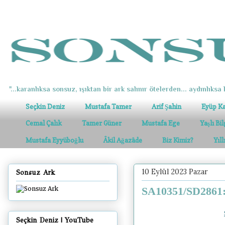
"...karanlıksa sonsuz, ışıktan bir ark salınır ötelerden... aydınlıksa k
Seçkin Deniz
Mustafa Tamer
Arif Şahin
Eyüp K
Cemal Çalık
Tamer Güner
Mustafa Ege
Yaşlı Bi
Mustafa Eyyüboğlu
Âkil Ağazâde
Biz Kimiz?
Yıl
10 Eylül 2023 Pazar
Sonsuz Ark
SA10351/SD2861: 
Seçkin Deniz | YouTube