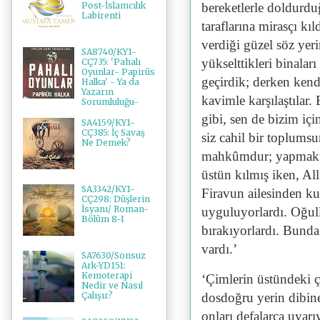
Post-İslamcılık
bereketlerle doldurdu
Labirenti
taraflarına mirasçı kıl
verdiği güzel söz yer
SA8740/KY1-
yükselttikleri binaları
CÇ735: 'Pahalı
Oyunlar- Papirüs
geçirdik; derken kend
Halka' - Ya da
Yazarın
kavimle karşılaştılar.
Sorumluluğu-
gibi, sen de bizim içi
SA4159/KY1-
CÇ385: İç Savaş
siz cahil bir toplums
Ne Demek?
mahkûmdur; yapmakta 
üstün kılmış iken, All
SA3342/KY1-
Firavun ailesinden ku
CÇ298: Düşlerin
İsyanı/ Roman-
uyguluyorlardı. Oğull
Bölüm 8-I
bırakıyorlardı. Bunda
vardı.’
SA7630/Sonsuz
Ark-YD151:
Kemoterapi
‘Çimlerin üstündeki ç
Nedir ve Nasıl
dosdoğru yerin dibine
Çalışır?
onları defalarca uyar