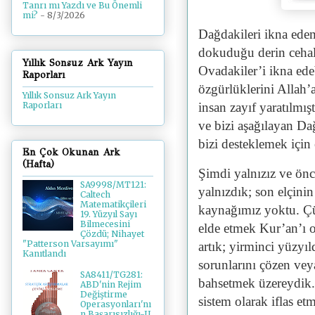
Tanrı mı Yazdı ve Bu Önemli
mi?
- 8/3/2026
Dağdakileri ikna edem
dokuduğu derin cehale
Yıllık Sonsuz Ark Yayın
Ovadakiler’i ikna edeb
Raporları
özgürlüklerini Allah’
Yıllık Sonsuz Ark Yayın
Raporları
insan zayıf yaratılmış
ve bizi aşağılayan Da
bizi desteklemek için 
En Çok Okunan Ark
(Hafta)
Şimdi yalnızız ve önc
SA9998/MT121:
yalnızdık; son elçinin
Caltech
Matematikçileri
kaynağımız yoktu. Çü
19. Yüzyıl Sayı
Bilmecesini
elde etmek Kur’an’ı o
Çözdü; Nihayet
"Patterson Varsayımı"
artık; yirminci yüzyıl
Kanıtlandı
sorunlarını çözen ve
SA8411/TG281:
bahsetmek üzereydik.
ABD'nin Rejim
Değiştirme
sistem olarak iflas etm
Operasyonları'nı
n Başarısızlığı-II