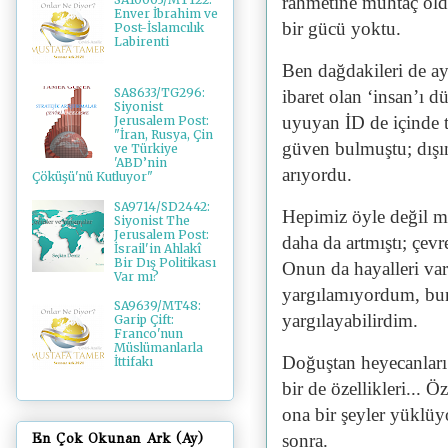
rahmetine muhtaç old
Enver İbrahim ve
bir gücü yoktu.
Post-İslamcılık
Labirenti
Ben dağdakileri de ay
SA8633/TG296:
ibaret olan ‘insan’ı
Siyonist
uyuyan İD de içinde t
Jerusalem Post:
"İran, Rusya, Çin
güven bulmuştu; dışın
ve Türkiye
'ABD’nin
arıyordu.
Çöküşü'nü Kutluyor"
SA9714/SD2442:
Hepimiz öyle değil m
Siyonist The
Jerusalem Post:
daha da artmıştı; çev
İsrail'in Ahlakî
Bir Dış Politikası
Onun da hayalleri var
Var mı?
yargılamıyordum, bun
SA9639/MT48:
yargılayabilirdim.
Garip Çift:
Franco'nun
Müslümanlarla
Doğuştan heyecanları v
İttifakı
bir de özellikleri... 
ona bir şeyler yüklü
sonra.
En Çok Okunan Ark (Ay)