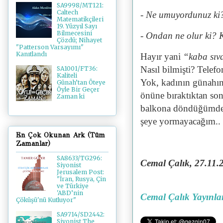
SA9998/MT121:
Caltech
- Ne umuyordunuz ki? 
Matematikçileri
19. Yüzyıl Sayı
Bilmecesini
- Ondan ne olur ki? K
Çözdü; Nihayet
"Patterson Varsayımı"
Kanıtlandı
Hayır yani
“kaba sıv
Nasıl bilmişti? Telef
SA1001/FT36:
Kaliteli
Yok, kadının günahın
Günah’tan Öteye
Öyle Bir Geçer
önüne bıraktıktan son
Zaman ki
balkona döndüğümde k
şeye yormayacağım.. y
En Çok Okunan Ark (Tüm
Zamanlar)
SA8633/TG296:
Cemal Çalık
, 27.11
Siyonist
Jerusalem Post:
"İran, Rusya, Çin
ve Türkiye
'ABD’nin
Cemal Çalık Yayınla
Çöküşü'nü Kutluyor"
SA9714/SD2442:
Siyonist The