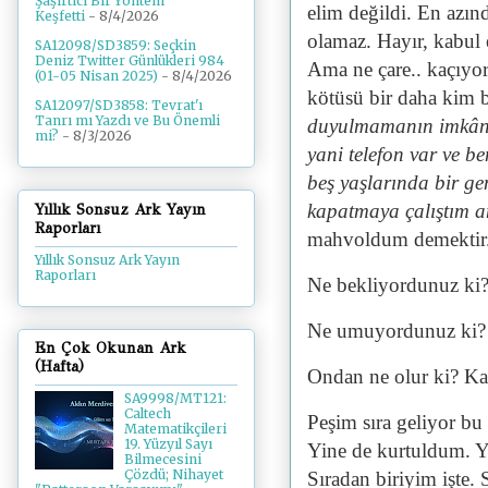
Şaşırtıcı Bir Yöntem
elim değildi. En azın
Keşfetti
- 8/4/2026
olamaz. Hayır, kabu
SA12098/SD3859: Seçkin
Deniz Twitter Günlükleri 984
Ama ne çare.. kaçıyoru
(01-05 Nisan 2025)
- 8/4/2026
kötüsü bir daha kim b
SA12097/SD3858: Tevrat'ı
Tanrı mı Yazdı ve Bu Önemli
duyulmamanın imkânı y
mi?
- 8/3/2026
yani telefon var ve b
beş yaşlarında bir g
kapatmaya çalıştım a
Yıllık Sonsuz Ark Yayın
Raporları
mahvoldum demektir.
Yıllık Sonsuz Ark Yayın
Raporları
Ne bekliyordunuz ki? 
Ne umuyordunuz ki? K
En Çok Okunan Ark
(Hafta)
Ondan ne olur ki? Kab
SA9998/MT121:
Caltech
Peşim sıra geliyor b
Matematikçileri
19. Yüzyıl Sayı
Yine de kurtuldum. Ya
Bilmecesini
Çözdü; Nihayet
Sıradan biriyim işte. 