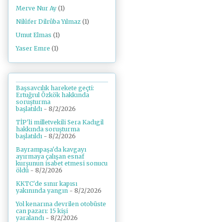
Merve Nur Ay
(1)
Nilüfer Dilrûba Yılmaz
(1)
Umut Elmas
(1)
Yaser Emre
(1)
Başsavcılık harekete geçti:
Ertuğrul Özkök hakkında
soruşturma
başlatıldı
- 8/2/2026
TİP'li milletvekili Sera Kadıgil
hakkında soruşturma
başlatıldı
- 8/2/2026
Bayrampaşa'da kavgayı
ayırmaya çalışan esnaf
kurşunun isabet etmesi sonucu
öldü
- 8/2/2026
KKTC'de sınır kapısı
yakınında yangın
- 8/2/2026
Yol kenarına devrilen otobüste
can pazarı: 15 kişi
yaralandı
- 8/2/2026