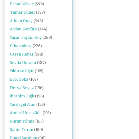
Erhan Yalvaç
(696)
Tamer Güner
(377)
Adnan Onay
(344)
Ardan Zentürk
(344)
Yaşar Taşkın Koç
(269)
Cihan Aktaş
(226)
Ceren Kenar
(198)
Sevda Dursun
(187)
Yıldıray Oğur
(185)
Erol Göka
(167)
Derya Beyaz
(156)
İbrahim Tığlı
(156)
Yurdagül Atun
(123)
Ahmet Hocazâde
(103)
Puran Tilmiz
(103)
Şahin Torun
(100)
Emeti Saruhan
(98)