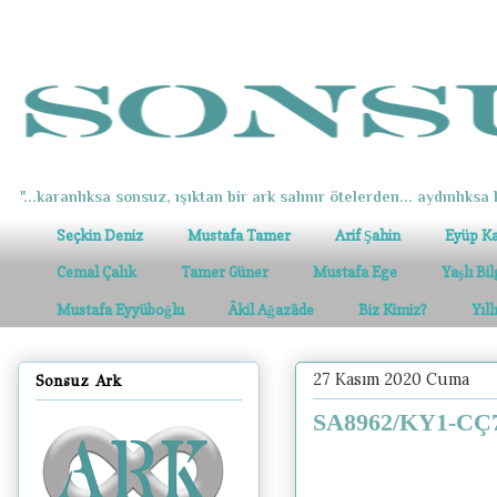
"...karanlıksa sonsuz, ışıktan bir ark salınır ötelerden... aydınlıksa k
Seçkin Deniz
Mustafa Tamer
Arif Şahin
Eyüp K
Cemal Çalık
Tamer Güner
Mustafa Ege
Yaşlı Bi
Mustafa Eyyüboğlu
Âkil Ağazâde
Biz Kimiz?
Yıl
27 Kasım 2020 Cuma
Sonsuz Ark
SA8962/KY1-CÇ74