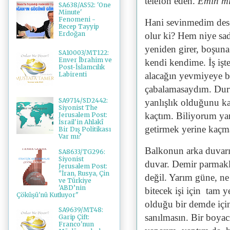
telefon eden.
Emin mi
SA638/AS52: 'One
Minute'
Fenomeni -
Hani sevinmedim des
Recep Tayyip
Erdoğan
olur ki? Hem niye sad
yeniden girer, boşuna
SA10003/MT122:
Enver İbrahim ve
kendi kendime. İş işt
Post-İslamcılık
alacağın yevmiyeye b
Labirenti
çabalamasaydım. Dur
SA9714/SD2442:
yanlışlık olduğunu k
Siyonist The
kaçtım. Biliyorum yan
Jerusalem Post:
İsrail'in Ahlakî
getirmek yerine kaçm
Bir Dış Politikası
Var mı?
Balkonun arka duvarı
SA8633/TG296:
Siyonist
duvar. Demir parmak
Jerusalem Post:
"İran, Rusya, Çin
değil. Yarım güne, ne
ve Türkiye
'ABD’nin
bitecek işi için tam y
Çöküşü'nü Kutluyor"
olduğu bir demde için
SA9639/MT48:
sanılmasın. Bir boyac
Garip Çift:
Franco'nun