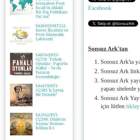
Jerusalem Post:
Facebook
İsrail'in Ahlakî
Bir Dış Politikası
Var mı?
SA10003/MT122:
Enver İbrahim ve
Post-İslamcılık
Labirenti
Sonsuz Ark'tan
SA8740/KY1-
CÇ735: 'Pahalı
Sonsuz Ark'ta y
Oyunlar- Papirüs
Halka' - Ya da
Sonsuz Ark linki 
Yazarın
Sorumluluğu-
Sonsuz Ark yayı
SA4159/KY1-
yapan sitelerde 
CÇ385: İç Savaş
Ne Demek?
Sonsuz Ark Yayı
için lütfen
tıklay
SA3342/KY1-
CÇ298: Düşlerin
İsyanı/ Roman-
Bölüm 8-I