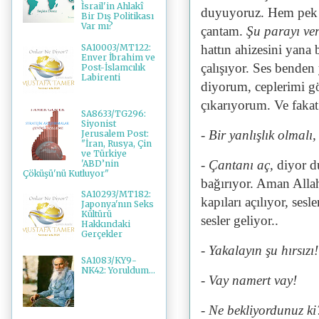
İsrail'in Ahlakî
duyuyoruz. Hem pek 
Bir Dış Politikası
Var mı?
çantam.
Şu parayı ve
SA10003/MT122:
hattın ahizesini yana
Enver İbrahim ve
çalışıyor. Ses bende
Post-İslamcılık
Labirenti
diyorum, ceplerimi g
çıkarıyorum. Ve fakat
SA8633/TG296:
Siyonist
- Bir yanlışlık olmalı,
Jerusalem Post:
"İran, Rusya, Çin
ve Türkiye
- Çantanı aç,
diyor d
'ABD’nin
Çöküşü'nü Kutluyor"
bağırıyor. Aman Allah
SA10293/MT182:
kapıları açılıyor, sesl
Japonya'nın Seks
Kültürü
sesler geliyor..
Hakkındaki
Gerçekler
- Yakalayın şu hırsızı!
SA1083/KY9-
NK42: Yoruldum...
- Vay namert vay!
- Ne bekliyordunuz ki?