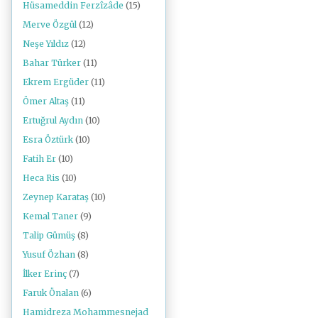
Hüsameddin Ferzîzâde
(15)
Merve Özgül
(12)
Neşe Yıldız
(12)
Bahar Türker
(11)
Ekrem Ergüder
(11)
Ömer Altaş
(11)
Ertuğrul Aydın
(10)
Esra Öztürk
(10)
Fatih Er
(10)
Heca Ris
(10)
Zeynep Karataş
(10)
Kemal Taner
(9)
Talip Gümüş
(8)
Yusuf Özhan
(8)
İlker Erinç
(7)
Faruk Önalan
(6)
Hamidreza Mohammesnejad