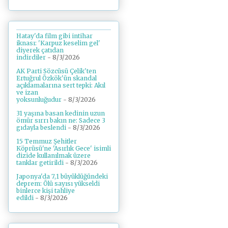
Hatay'da film gibi intihar
iknası: 'Karpuz keselim gel'
diyerek çatıdan
indirdiler
- 8/3/2026
AK Parti Sözcüsü Çelik'ten
Ertuğrul Özkök'ün skandal
açıklamalarına sert tepki: Akıl
ve izan
yoksunluğudur
- 8/3/2026
31 yaşına basan kedinin uzun
ömür sırrı bakın ne: Sadece 3
gıdayla beslendi
- 8/3/2026
15 Temmuz Şehitler
Köprüsü'ne 'Asırlık Gece' isimli
dizide kullanılmak üzere
tanklar getirildi
- 8/3/2026
Japonya'da 7,1 büyüklüğündeki
deprem: Ölü sayısı yükseldi
binlerce kişi tahliye
edildi
- 8/3/2026