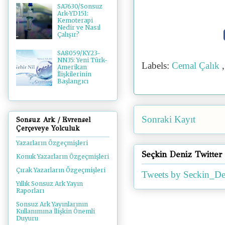
SA7630/Sonsuz
Ark-YD151:
Kemoterapi
Nedir ve Nasıl
Çalışır?
SA8059/KY23-
NN35: Yeni Türk-
Labels:
Cemal Çalık
Amerikan
İlişkilerinin
Başlangıcı
Sonraki Kayıt
Sonsuz Ark / Evrensel
Çerçeveye Yolculuk
Yazarların Özgeçmişleri
Seçkin Deniz Twitter
Konuk Yazarların Özgeçmişleri
Çırak Yazarların Özgeçmişleri
Tweets by Seckin_De
Yıllık Sonsuz Ark Yayın
Raporları
Sonsuz Ark Yayınlarının
Kullanımına İlişkin Önemli
Duyuru