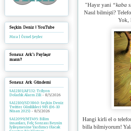
"
Hayır yani
“kaba s
Nasıl bilmişti? Telef
Yok, 
Seçkin Deniz | YouTube
Mıra | Öznel Şeyler
Sonsuz Ark'ı Paylaşır
mısın?
Sonsuz Ark Gündemi
SA12101/AF132: Trilyon
Dolarlık Alarm Zili
- 8/5/2026
SA12100/SD3860: Seçkin Deniz
Twitter Günlükleri 985 (06-10
Nisan 2025)
- 8/5/2026
Hangi kirli el o tele
SA12099/MT495: Bilim
insanları, Felç Sonrası Beynin
billa bilmiyorum! Ya
İyileşmesine Yardımcı Olacak