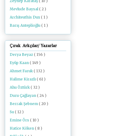
Zeynep Karataş
( 10 )
Mevlude Baysal
( 2 )
Architeuthis Dux
( 1 )
Barış Anteplioğlu
( 1 )
Çırak Arkçılar/ Yazarlar
Derya Beyaz
( 156 )
Eyüp Kaan
( 149 )
Ahmet Faruk
( 132 )
Halime Kirazlı
( 61 )
Ahu Öztürk
( 32 )
Duru Çağlayan
( 24 )
Berrak Şebnem
( 20 )
Su
( 12 )
Emine Örs
( 10 )
Hatice Köken
( 8 )