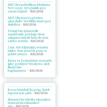
ABD'den polisilikon ithalatına
%15 vergi: 120 günlük geri
sayım başladı
- 8/6/2026
ABD, Ukrayna'yı gözden
çıkarabilir: Verdiklerimizi geri
alabiliriz
- 8/6/2026
Trump'tan iyimserlik
maskesiyle gözdağı: Hem
anlaşma sinyali hem de yeni
saldırı zemini
- 8/6/2026
2 bin 300 Filistinliyi evinden
ettiler: Batı Şeria'da gasp ve
şiddet artıyor
- 8/6/2026
Rusya ve Ermenistan arasında
ipler geriliyor! Moskova: AEB
ilkeleriyle
bağdaşmıyor
- 8/6/2026
Borsa İstanbul’da gong Quick
Sigorta için çaldı
- 8/6/2026
Almanya'da fabrika siparişleri
Haziran'da tahminleri
aştı
- 8/6/2026