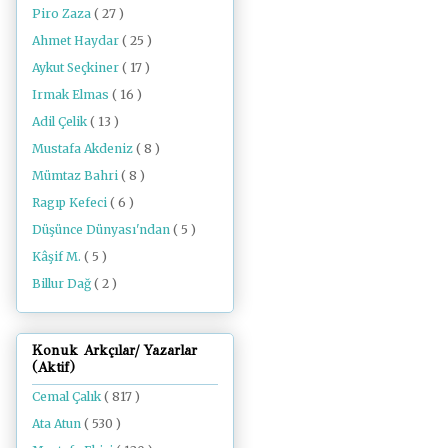
Piro Zaza
( 27 )
Ahmet Haydar
( 25 )
Aykut Seçkiner
( 17 )
Irmak Elmas
( 16 )
Adil Çelik
( 13 )
Mustafa Akdeniz
( 8 )
Mümtaz Bahri
( 8 )
Ragıp Kefeci
( 6 )
Düşünce Dünyası'ndan
( 5 )
Kâşif M.
( 5 )
Billur Dağ
( 2 )
Konuk Arkçılar/ Yazarlar
(Aktif)
Cemal Çalık
( 817 )
Ata Atun
( 530 )