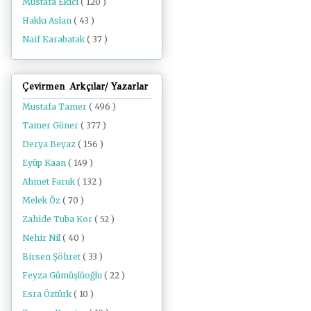
Mustafa Ekici
( 120 )
Hakkı Aslan
( 43 )
Naif Karabatak
( 37 )
Çevirmen Arkçılar/ Yazarlar
Mustafa Tamer
( 496 )
Tamer Güner
( 377 )
Derya Beyaz
( 156 )
Eyüp Kaan
( 149 )
Ahmet Faruk
( 132 )
Melek Öz
( 70 )
Zahide Tuba Kor
( 52 )
Nehir Nil
( 40 )
Birsen Şöhret
( 33 )
Feyza Gümüşlüoğlu
( 22 )
Esra Öztürk
( 10 )