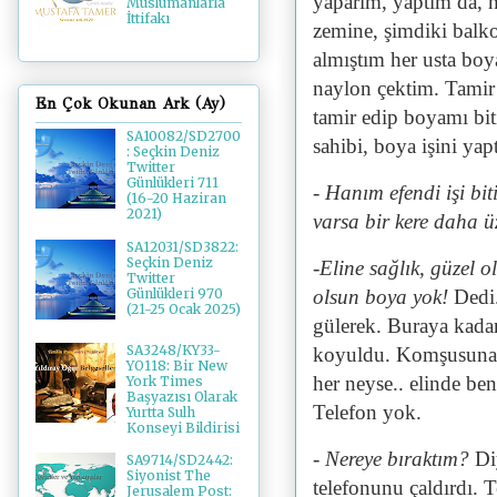
yaparım, yaptım da, 
Müslümanlarla
İttifakı
zemine, şimdiki balko
almıştım her usta boy
naylon çektim. Tamir e
En Çok Okunan Ark (Ay)
tamir edip boyamı biti
SA10082/SD2700
sahibi, boya işini yap
: Seçkin Deniz
Twitter
Günlükleri 711
- Hanım efendi işi bit
(16-20 Haziran
2021)
varsa bir kere daha ü
SA12031/SD3822:
Seçkin Deniz
-Eline sağlık, güzel o
Twitter
olsun boya yok!
Dedi
Günlükleri 970
(21-25 Ocak 2025)
gülerek. Buraya kada
SA3248/KY33-
koyuldu. Komşusuna m
YO118: Bir New
her neyse.. elinde be
York Times
Başyazısı Olarak
Telefon yok.
Yurtta Sulh
Konseyi Bildirisi
- Nereye bıraktım?
Di
SA9714/SD2442:
Siyonist The
telefonunu çaldırdı. T
Jerusalem Post: