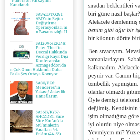
"Patterson Varsayımı"
sıradan beklentileri v
Kanıtlandı
biri güne nasıl başlar?
SA8411/TG281:
ABD'nin Rejim
Alelacele demlenmiş 
Değiştirme
Operasyonları'nı
benim gibi ağır bir işt
n Başarısızlığı-II
bir kilonun dörtte bir
SA12096/EK148:
Peter Thiel'in
Ben sıvacıyım. Mevsim
Deccal Hakkında
Verdiği Kayıt Dışı
zamanlardayım. Saba
Konferanslar,
Armageddon'da
kalkmadım. Alelacele
n Çok Onun Hakkında Daha
Fazla Şey Ortaya Koyuyor
peynir var. Canım hi
tembellik yapmıştım.
SA80/PZ6:
Menderes’in
olanlar olmazdı gibim
Yakası/ Askerlik
Hatırâlarım
Öyle demişti telefond
değilmiş. Kendisinin 
SA5617/KY57-
işim olmadığına göre
AHCZD81: Sûre
Sûre Kur'an'da
iyi olurdu niye olmas
Mü'minlerin
Vasıfları 44:
Yevmiyem mi? Yüz el
En'âm (44-55)