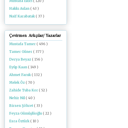
Mustafa Ekici
( 120 )
Hakkı Aslan
( 43 )
Naif Karabatak
( 37 )
Çevirmen Arkçılar/ Yazarlar
Mustafa Tamer
( 496 )
Tamer Güner
( 377 )
Derya Beyaz
( 156 )
Eyüp Kaan
( 149 )
Ahmet Faruk
( 132 )
Melek Öz
( 70 )
Zahide Tuba Kor
( 52 )
Nehir Nil
( 40 )
Birsen Şöhret
( 33 )
Feyza Gümüşlüoğlu
( 22 )
Esra Öztürk
( 10 )