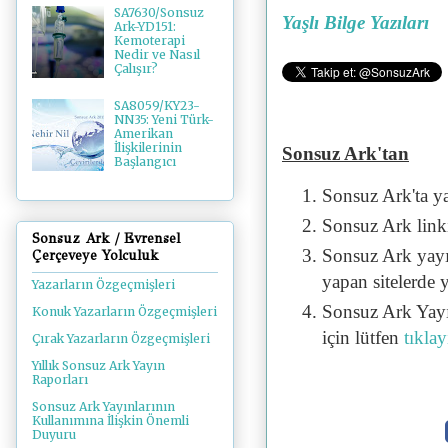
SA7630/Sonsuz
Yaşlı Bilge Yazıları
Ark-YD151:
Kemoterapi
Nedir ve Nasıl
Çalışır?
SA8059/KY23-
NN35: Yeni Türk-
Amerikan
İlişkilerinin
Sonsuz Ark'tan
Başlangıcı
Sonsuz Ark'ta y
Sonsuz Ark linki 
Sonsuz Ark / Evrensel
Sonsuz Ark yayı
Çerçeveye Yolculuk
yapan sitelerde 
Yazarların Özgeçmişleri
Sonsuz Ark Yayı
Konuk Yazarların Özgeçmişleri
için lütfen
tıklay
Çırak Yazarların Özgeçmişleri
Yıllık Sonsuz Ark Yayın
Raporları
Sonsuz Ark Yayınlarının
Kullanımına İlişkin Önemli
Duyuru