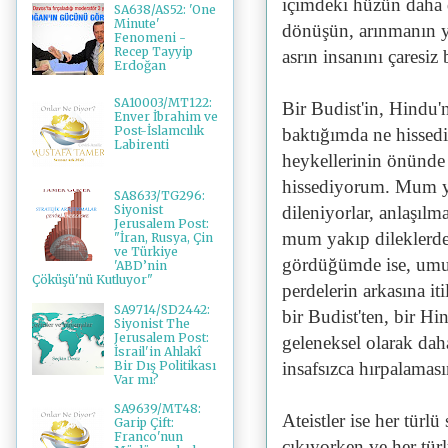
içimdeki hüzün daha d
SA638/AS52: 'One
Minute'
dönüşün, arınmanın yo
Fenomeni -
Recep Tayyip
asrın insanını çaresiz 
Erdoğan
SA10003/MT122:
Bir Budist'in, Hindu'
Enver İbrahim ve
Post-İslamcılık
baktığımda ne hissedi
Labirenti
heykellerinin önünde
hissediyorum. Mum ya
SA8633/TG296:
dileniyorlar, anlaşıl
Siyonist
Jerusalem Post:
mum yakıp dileklerd
"İran, Rusya, Çin
ve Türkiye
gördüğümde ise, umut
'ABD’nin
Çöküşü'nü Kutluyor"
perdelerin arkasına i
SA9714/SD2442:
bir Budist'ten, bir H
Siyonist The
Jerusalem Post:
geleneksel olarak dah
İsrail'in Ahlakî
Bir Dış Politikası
insafsızca hırpalama
Var mı?
SA9639/MT48:
Ateistler ise her türlü
Garip Çift:
Franco'nun
çıkıyorken ve her tü