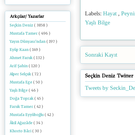
Labels:
Hayat
,
Peyni
Arkçılar/ Yazarlar
Yaşlı Bilge
Seçkin Deniz
( 3858 )
Mustafa Tamer
( 496 )
Yayın Dünyası'ndan
( 197 )
Eyüp Kaan
( 149 )
Sonraki Kayıt
Ahmet Faruk
( 132 )
Arif Şahin
( 120 )
Alper Selçuk
( 72 )
Seçkin Deniz Twitter
Mustafa Ege
( 50 )
Tweets by Seckin_De
Yaşlı Bilge
( 46 )
Doğa Toprak
( 45 )
Faruk Tamer
( 42 )
Mustafa Eyyüboğlu
( 42 )
Âkil Ağazâde
( 34 )
Khorto Bâri
( 30 )