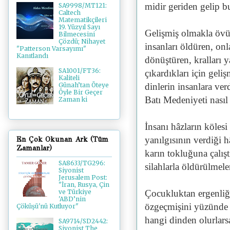
midir geriden gelip b
SA9998/MT121:
Caltech
Matematikçileri
19. Yüzyıl Sayı
Gelişmiş olmakla övü
Bilmecesini
Çözdü; Nihayet
insanları öldüren, onl
"Patterson Varsayımı"
Kanıtlandı
dönüştüren, kralları 
SA1001/FT36:
çıkardıkları için gel
Kaliteli
dinlerin insanlara ve
Günah’tan Öteye
Öyle Bir Geçer
Batı Medeniyeti nasıl
Zaman ki
İnsanı hâzların kölesi
yanılgısının verdiği 
En Çok Okunan Ark (Tüm
Zamanlar)
karın tokluğuna çalış
SA8633/TG296:
silahlarla öldürülmele
Siyonist
Jerusalem Post:
"İran, Rusya, Çin
Çocukluktan ergenliğe
ve Türkiye
'ABD’nin
özgeçmişini yüzünde t
Çöküşü'nü Kutluyor"
hangi dinden olurlars
SA9714/SD2442:
Siyonist The