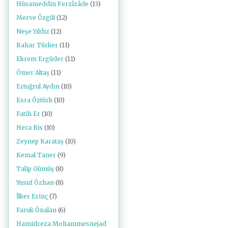
Hüsameddin Ferzîzâde
(15)
Merve Özgül
(12)
Neşe Yıldız
(12)
Bahar Türker
(11)
Ekrem Ergüder
(11)
Ömer Altaş
(11)
Ertuğrul Aydın
(10)
Esra Öztürk
(10)
Fatih Er
(10)
Heca Ris
(10)
Zeynep Karataş
(10)
Kemal Taner
(9)
Talip Gümüş
(8)
Yusuf Özhan
(8)
İlker Erinç
(7)
Faruk Önalan
(6)
Hamidreza Mohammesnejad