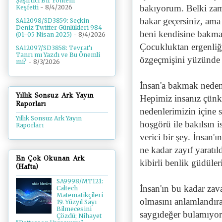
Şaşırtıcı Bir Yöntem
bakıyorum. Belki zam
Keşfetti
- 8/4/2026
bakar geçersiniz, am
SA12098/SD3859: Seçkin
Deniz Twitter Günlükleri 984
beni kendisine bakm
(01-05 Nisan 2025)
- 8/4/2026
Çocukluktan ergenliğe
SA12097/SD3858: Tevrat'ı
Tanrı mı Yazdı ve Bu Önemli
özgeçmişini yüzünde t
mi?
- 8/3/2026
İnsan'a bakmak neden
Yıllık Sonsuz Ark Yayın
Hepimiz insanız çünkü
Raporları
nedenlerimizin içine 
Yıllık Sonsuz Ark Yayın
hoşgörü ile bakılsın 
Raporları
verici bir şey. İnsan'
ne kadar zayıf yaratı
En Çok Okunan Ark
kibirli benlik güdüle
(Hafta)
SA9998/MT121:
İnsan'ın bu kadar zava
Caltech
Matematikçileri
olmasını anlamlandır
19. Yüzyıl Sayı
Bilmecesini
saygıdeğer bulamıyo
Çözdü; Nihayet