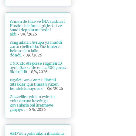
Yemen'de füze ve İHA saldırısı:
Husiler hükümet güçlerini ve
Suudi depolarını hedef
aldı
- 8/6/2026
Yangınların Avrupa'ya maddi
zararı belli oldu: Yüz binlerce
hektar alan küle
döndü
- 8/6/2026
UNICEF: Ateşkese rağmen 10
ayda Gazze'de en az 300 çocuk
öldürüldü
- 8/6/2026
İşgalci Ben-Gvir: Filistinli
tutsaklar için timsah yüzen
hendek kazıyoruz
- 8/6/2026
Gazzeliler yıkılan evlerin
enkazlarına koyduğu
kovanlarla bal üretmeye
çalışıyor
- 8/6/2026
ABD'den polisilikon ithalatına