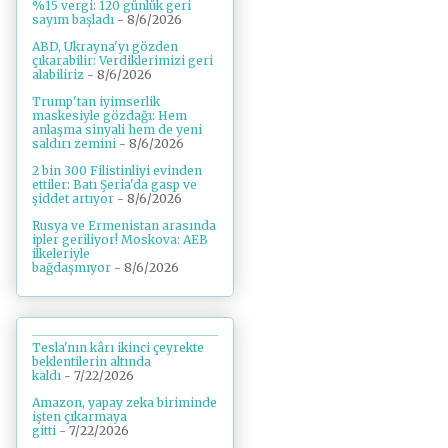
%15 vergi: 120 günlük geri
sayım başladı
- 8/6/2026
ABD, Ukrayna'yı gözden
çıkarabilir: Verdiklerimizi geri
alabiliriz
- 8/6/2026
Trump'tan iyimserlik
maskesiyle gözdağı: Hem
anlaşma sinyali hem de yeni
saldırı zemini
- 8/6/2026
2 bin 300 Filistinliyi evinden
ettiler: Batı Şeria'da gasp ve
şiddet artıyor
- 8/6/2026
Rusya ve Ermenistan arasında
ipler geriliyor! Moskova: AEB
ilkeleriyle
bağdaşmıyor
- 8/6/2026
Tesla'nın kârı ikinci çeyrekte
beklentilerin altında
kaldı
- 7/22/2026
Amazon, yapay zeka biriminde
işten çıkarmaya
gitti
- 7/22/2026