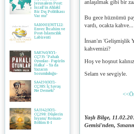
anlaşılmak gibi bir z
Jerusalem Post:
İsrail'in Ahlakî
Bir Dış Politikası
Var mı?
Bu gece hüznümü pay
vardı, ocakta kahve...
SA10003/MT122:
Enver İbrahim ve
Post-İslamcılık
Labirenti
İnsan'ın 'Gelişmişlik 
kahvemizi?
SA8740/KY1-
CÇ735: 'Pahalı
Hoş ve hoşnut kalınız
Oyunlar- Papirüs
Halka' - Ya da
Yazarın
Selam ve sevgiyle.
Sorumluluğu-
SA4159/KY1-
CÇ385: İç Savaş
Ne Demek?
<<Ö
SA3342/KY1-
CÇ298: Düşlerin
Yaşlı Bilge,
11.02.20
İsyanı/ Roman-
Bölüm 8-I
Gemisi'nden,
Sınanm