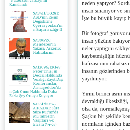
"Patterson Varsayımı"
neden yapıyor? Sorduk
Kanıtlandı
insan sınanıyor ve s
SA8411/TG281:
ABD'nin Rejim
İşte bu büyük kayıp 
Değiştirme
Operasyonları'nı
n Başarısızlığı-II
Bir fotoğraf görüyoru
insan yüzüne bakıyor
SA80/PZ6:
Menderes’in
neler yaptığını saklıy
Yakası/ Askerlik
Hatırâlarım
kaybetmişliğin hüznün
hafızası onu rahatsız
SA12096/EK148:
insanın gözlerinden b
Peter Thiel'in
Deccal Hakkında
yayılmıyor.
Verdiği Kayıt Dışı
Konferanslar,
Armageddon'da
n Çok Onun Hakkında Daha
Yirmi birinci asrın in
Fazla Şey Ortaya Koyuyor
devraldığı ilkesizliği, 
SA5617/KY57-
olsa da, normalleşmiş 
AHCZD81: Sûre
Sûre Kur'an'da
Şaşkın bir şekilde ken
Mü'minlerin
Vasıfları 44:
normların içinden baz
En'âm (44-55)