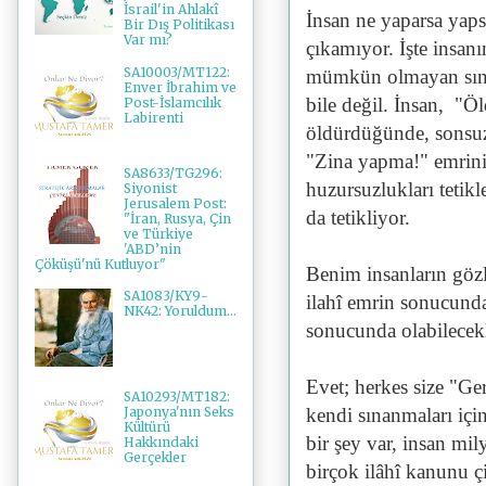
İsrail'in Ahlakî
İnsan ne yaparsa yaps
Bir Dış Politikası
Var mı?
çıkamıyor. İşte insan
SA10003/MT122:
mümkün olmayan sınan
Enver İbrahim ve
bile değil. İnsan, "Ö
Post-İslamcılık
Labirenti
öldürdüğünde, sonsuz
"Zina yapma!" emrini
SA8633/TG296:
huzursuzlukları tetik
Siyonist
Jerusalem Post:
da tetikliyor.
"İran, Rusya, Çin
ve Türkiye
'ABD’nin
Çöküşü'nü Kutluyor"
Benim insanların gözl
SA1083/KY9-
ilahî emrin sonucunda
NK42: Yoruldum...
sonucunda olabilecekl
Evet; herkes size "Geri
SA10293/MT182:
kendi sınanmaları içi
Japonya'nın Seks
Kültürü
bir şey var, insan mil
Hakkındaki
Gerçekler
birçok ilâhî kanunu çi