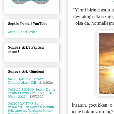
"Yirmi birinci asrın i
devraldığı ilkesizliği,
olsa da, normalleşmi
Seçkin Deniz | YouTube
Mıra | Öznel Şeyler
Sonsuz Ark'ı Paylaşır
mısın?
Sonsuz Ark Gündemi
SA12101/AF132: Trilyon
Dolarlık Alarm Zili
- 8/5/2026
SA12100/SD3860: Seçkin Deniz
Twitter Günlükleri 985 (06-10
Nisan 2025)
- 8/5/2026
SA12099/MT495: Bilim
İnsanın, çocukken, o
insanları, Felç Sonrası Beynin
İyileşmesine Yardımcı Olacak
içine baktınız mı hiç