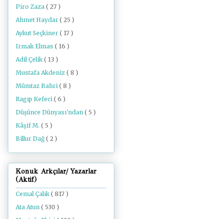
Piro Zaza
( 27 )
Ahmet Haydar
( 25 )
Aykut Seçkiner
( 17 )
Irmak Elmas
( 16 )
Adil Çelik
( 13 )
Mustafa Akdeniz
( 8 )
Mümtaz Bahri
( 8 )
Ragıp Kefeci
( 6 )
Düşünce Dünyası'ndan
( 5 )
Kâşif M.
( 5 )
Billur Dağ
( 2 )
Konuk Arkçılar/ Yazarlar
(Aktif)
Cemal Çalık
( 817 )
Ata Atun
( 530 )