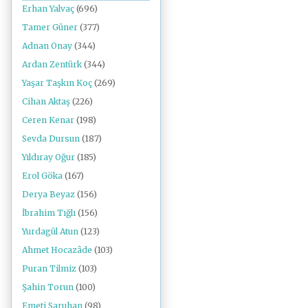
Erhan Yalvaç
(696)
Tamer Güner
(377)
Adnan Onay
(344)
Ardan Zentürk
(344)
Yaşar Taşkın Koç
(269)
Cihan Aktaş
(226)
Ceren Kenar
(198)
Sevda Dursun
(187)
Yıldıray Oğur
(185)
Erol Göka
(167)
Derya Beyaz
(156)
İbrahim Tığlı
(156)
Yurdagül Atun
(123)
Ahmet Hocazâde
(103)
Puran Tilmiz
(103)
Şahin Torun
(100)
Emeti Saruhan
(98)