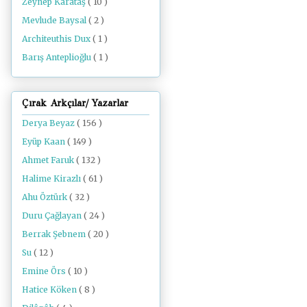
Zeynep Karataş
( 10 )
Mevlude Baysal
( 2 )
Architeuthis Dux
( 1 )
Barış Anteplioğlu
( 1 )
Çırak Arkçılar/ Yazarlar
Derya Beyaz
( 156 )
Eyüp Kaan
( 149 )
Ahmet Faruk
( 132 )
Halime Kirazlı
( 61 )
Ahu Öztürk
( 32 )
Duru Çağlayan
( 24 )
Berrak Şebnem
( 20 )
Su
( 12 )
Emine Örs
( 10 )
Hatice Köken
( 8 )