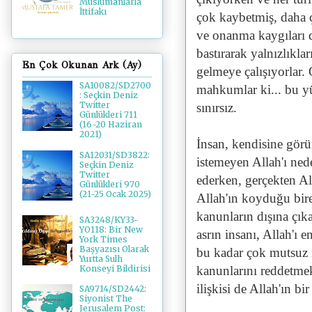
Müslümanlarla
İttifakı
çok kaybetmiş, daha
ve onanma kaygıları 
bastırarak yalnızlıkla
En Çok Okunan Ark (Ay)
gelmeye çalışıyorlar. 
SA10082/SD2700
mahkumlar ki... bu y
: Seçkin Deniz
Twitter
sınırsız.
Günlükleri 711
(16-20 Haziran
2021)
İnsan, kendisine görü
SA12031/SD3822:
istemeyen Allah'ı ned
Seçkin Deniz
Twitter
ederken, gerçekten Al
Günlükleri 970
(21-25 Ocak 2025)
Allah'ın koyduğu bir
kanunların dışına çık
SA3248/KY33-
YO118: Bir New
asrın insanı, Allah'ı
York Times
Başyazısı Olarak
bu kadar çok mutsuz 
Yurtta Sulh
kanunlarını reddetme
Konseyi Bildirisi
ilişkisi de Allah'ın b
SA9714/SD2442:
Siyonist The
Jerusalem Post: