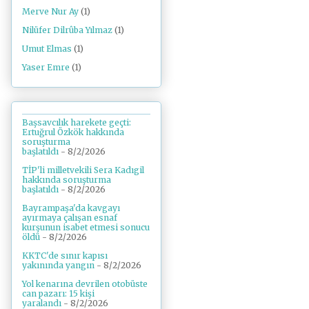
Merve Nur Ay
(1)
Nilüfer Dilrûba Yılmaz
(1)
Umut Elmas
(1)
Yaser Emre
(1)
Başsavcılık harekete geçti:
Ertuğrul Özkök hakkında
soruşturma
başlatıldı
- 8/2/2026
TİP'li milletvekili Sera Kadıgil
hakkında soruşturma
başlatıldı
- 8/2/2026
Bayrampaşa'da kavgayı
ayırmaya çalışan esnaf
kurşunun isabet etmesi sonucu
öldü
- 8/2/2026
KKTC'de sınır kapısı
yakınında yangın
- 8/2/2026
Yol kenarına devrilen otobüste
can pazarı: 15 kişi
yaralandı
- 8/2/2026