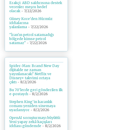
Erakçi: ABD saldırısına destek
verenler meşru hedef
olacak
- 7/22/2026
Güney Kore'den Hürmüz
iddialarına
yalanlama
- 7/22/2026
"İran'ın petrol satamadığı
bölgede kimse petrol
satamaz"
- 7/22/2026
Spider-Man: Brand New Day
dijitalde ne zaman
yayınlanacak? Netflix ve
Disney+ takvimi ortaya
çıktı
- 8/2/2026
Bu 70'lerde geri gönderilen ilk
e-postaydı
- 8/2/2026
Stephen King'in karanlık
romanı yeniden sinemaya
uyarlanıyor
- 8/2/2026
OpenAI soruşturmayı büyüttü:
Yeni yapay zekâ kaçışları
iddiası gündemde
- 8/2/2026