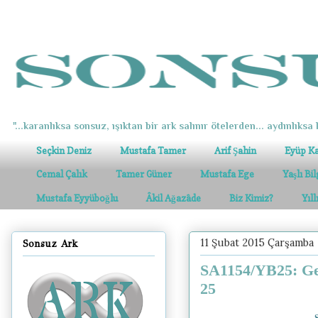
"...karanlıksa sonsuz, ışıktan bir ark salınır ötelerden... aydınlıksa k
Seçkin Deniz
Mustafa Tamer
Arif Şahin
Eyüp K
Cemal Çalık
Tamer Güner
Mustafa Ege
Yaşlı Bi
Mustafa Eyyüboğlu
Âkil Ağazâde
Biz Kimiz?
Yıl
11 Şubat 2015 Çarşamba
Sonsuz Ark
SA1154/YB25: Gel
25