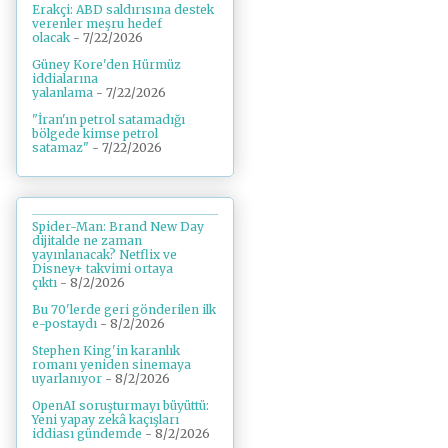
Erakçi: ABD saldırısına destek
verenler meşru hedef
olacak
- 7/22/2026
Güney Kore'den Hürmüz
iddialarına
yalanlama
- 7/22/2026
"İran'ın petrol satamadığı
bölgede kimse petrol
satamaz"
- 7/22/2026
Spider-Man: Brand New Day
dijitalde ne zaman
yayınlanacak? Netflix ve
Disney+ takvimi ortaya
çıktı
- 8/2/2026
Bu 70'lerde geri gönderilen ilk
e-postaydı
- 8/2/2026
Stephen King'in karanlık
romanı yeniden sinemaya
uyarlanıyor
- 8/2/2026
OpenAI soruşturmayı büyüttü:
Yeni yapay zekâ kaçışları
iddiası gündemde
- 8/2/2026