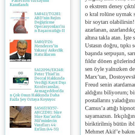
"Patterson Varsayımı"
Kanıtlandı
o ekstrem deney çıktı
o kral rolüne uymak s
SA8411/TG281:
ABD'nin Rejim
bir soytarı olabilirsi
Değiştirme
Operasyonları'nı
azarlanan, azarlandıkça
n Başarısızlığı-II
altına takla atan. İşte
SA80/PZ6:
Ustasın doğru, tıpkı s
Menderes’in
Yakası/ Askerlik
başında serpuşun, sarı
Hatırâlarım
fıldır dönen gözleri
sen öyle yalnızken d
SA12096/EK148:
Peter Thiel'in
Marx’tan, Dostoyevsk
Deccal Hakkında
Verdiği Kayıt Dışı
Freud senin atardamar
Konferanslar,
Armageddon'da
aldığını biliyorum; b
n Çok Onun Hakkında Daha
Fazla Şey Ortaya Koyuyor
postallarını yaladığın
Camus’a attığı hipnoti
SA5617/KY57-
AHCZD81: Sûre
sayamazsın. Irkçılığın
Sûre Kur'an'da
Mü'minlerin
biriktirilmiş bütün ib
Vasıfları 44:
En'âm (44-55)
Mehmet Akif’e bakma,