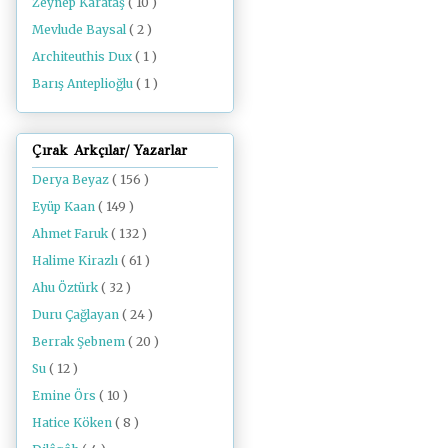
Zeynep Karataş
( 10 )
Mevlude Baysal
( 2 )
Architeuthis Dux
( 1 )
Barış Anteplioğlu
( 1 )
Çırak Arkçılar/ Yazarlar
Derya Beyaz
( 156 )
Eyüp Kaan
( 149 )
Ahmet Faruk
( 132 )
Halime Kirazlı
( 61 )
Ahu Öztürk
( 32 )
Duru Çağlayan
( 24 )
Berrak Şebnem
( 20 )
Su
( 12 )
Emine Örs
( 10 )
Hatice Köken
( 8 )