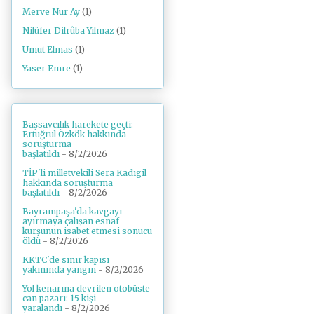
Merve Nur Ay
(1)
Nilüfer Dilrûba Yılmaz
(1)
Umut Elmas
(1)
Yaser Emre
(1)
Başsavcılık harekete geçti:
Ertuğrul Özkök hakkında
soruşturma
başlatıldı
- 8/2/2026
TİP'li milletvekili Sera Kadıgil
hakkında soruşturma
başlatıldı
- 8/2/2026
Bayrampaşa'da kavgayı
ayırmaya çalışan esnaf
kurşunun isabet etmesi sonucu
öldü
- 8/2/2026
KKTC'de sınır kapısı
yakınında yangın
- 8/2/2026
Yol kenarına devrilen otobüste
can pazarı: 15 kişi
yaralandı
- 8/2/2026