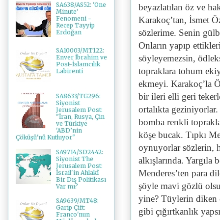
SA638/AS52: 'One
beyazlatılan öz ve ha
Minute'
Karakoç’tan, İsmet Ö
Fenomeni -
Recep Tayyip
sözlerime. Senin gülb
Erdoğan
Onların yapıp ettikler
SA10003/MT122:
söyleyemezsin, ödleks
Enver İbrahim ve
Post-İslamcılık
topraklara tohum eki
Labirenti
ekmeyi. Karakoç’la Öz
bir ileri elli geri teke
SA8633/TG296:
Siyonist
ortalıkta geziniyorla
Jerusalem Post:
"İran, Rusya, Çin
bomba renkli toprakla
ve Türkiye
'ABD’nin
köşe bucak. Tıpkı Me
Çöküşü'nü Kutluyor"
oynuyorlar sözlerin, hı
SA9714/SD2442:
Siyonist The
alkışlarında. Yargıla 
Jerusalem Post:
Menderes’ten para dil
İsrail'in Ahlakî
Bir Dış Politikası
şöyle mavi gözlü ols
Var mı?
yine? Tüylerin diken d
SA9639/MT48:
Garip Çift:
gibi çığırtkanlık yaps
Franco'nun