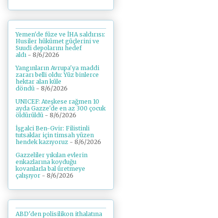
Yemen'de füze ve İHA saldırısı:
Husiler hükümet güçlerini ve
Suudi depolarını hedef
aldı
- 8/6/2026
Yangınların Avrupa'ya maddi
zararı belli oldu: Yüz binlerce
hektar alan küle
döndü
- 8/6/2026
UNICEF: Ateşkese rağmen 10
ayda Gazze'de en az 300 çocuk
öldürüldü
- 8/6/2026
İşgalci Ben-Gvir: Filistinli
tutsaklar için timsah yüzen
hendek kazıyoruz
- 8/6/2026
Gazzeliler yıkılan evlerin
enkazlarına koyduğu
kovanlarla bal üretmeye
çalışıyor
- 8/6/2026
ABD'den polisilikon ithalatına