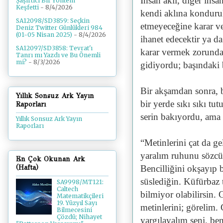
İnsan aklı, diğer insa
Şaşırtıcı Bir Yöntem
Keşfetti
- 8/4/2026
kendi aklına konduru
SA12098/SD3859: Seçkin
etmeyeceğine karar ve
Deniz Twitter Günlükleri 984
(01-05 Nisan 2025)
- 8/4/2026
ihanet edecektir ya da
SA12097/SD3858: Tevrat'ı
karar vermek zorunda
Tanrı mı Yazdı ve Bu Önemli
mi?
- 8/3/2026
gidiyordu; başındaki 
Bir akşamdan sonra, 
Yıllık Sonsuz Ark Yayın
bir yerde sıkı sıkı tut
Raporları
serin bakıyordu, ama
Yıllık Sonsuz Ark Yayın
Raporları
“Metinlerini çat da ge
yaralım ruhunu sözcü
En Çok Okunan Ark
Bencilliğini okşayıp b
(Hafta)
süslediğin. Küfürbaz
SA9998/MT121:
Caltech
bilmiyor olabilirsin. 
Matematikçileri
19. Yüzyıl Sayı
metinlerini; görelim.
Bilmecesini
Çözdü; Nihayet
yargılayalım seni, ben