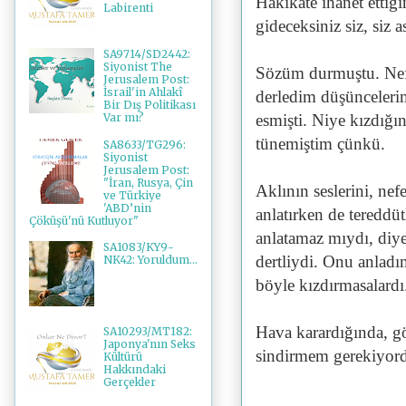
Hakikate ihanet ettiği
Labirenti
gideceksiniz siz, siz 
SA9714/SD2442:
Siyonist The
Sözüm durmuştu. Nefe
Jerusalem Post:
İsrail'in Ahlakî
derledim düşünceleri
Bir Dış Politikası
esmişti. Niye kızdığı
Var mı?
tünemiştim çünkü.
SA8633/TG296:
Siyonist
Jerusalem Post:
"İran, Rusya, Çin
Aklının seslerini, nef
ve Türkiye
'ABD’nin
anlatırken de teredd
Çöküşü'nü Kutluyor"
anlatamaz mıydı, diy
SA1083/KY9-
dertliydi. Onu anlad
NK42: Yoruldum...
böyle kızdırmasalardı
Hava karardığında, gö
SA10293/MT182:
Japonya'nın Seks
sindirmem gerekiyord
Kültürü
Hakkındaki
Gerçekler