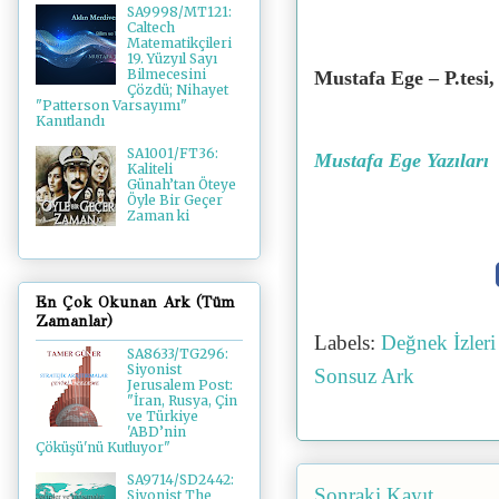
SA9998/MT121:
Caltech
Matematikçileri
19. Yüzyıl Sayı
Bilmecesini
Mustafa Ege – P.tesi,
Çözdü; Nihayet
"Patterson Varsayımı"
Kanıtlandı
SA1001/FT36:
Mustafa Ege Yazıları
Kaliteli
Günah’tan Öteye
Öyle Bir Geçer
Zaman ki
En Çok Okunan Ark (Tüm
Zamanlar)
Labels:
Değnek İzler
SA8633/TG296:
Siyonist
Sonsuz Ark
Jerusalem Post:
"İran, Rusya, Çin
ve Türkiye
'ABD’nin
Çöküşü'nü Kutluyor"
SA9714/SD2442:
Sonraki Kayıt
Siyonist The