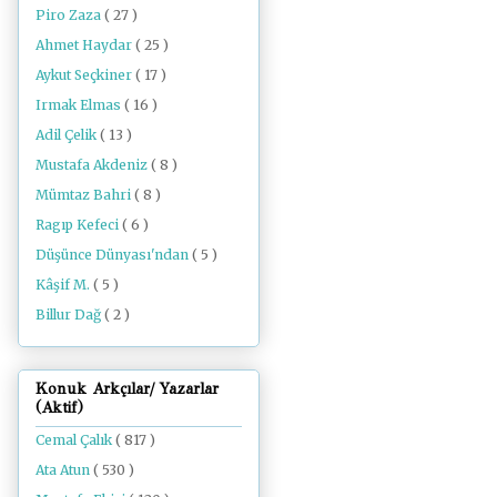
Piro Zaza
( 27 )
Ahmet Haydar
( 25 )
Aykut Seçkiner
( 17 )
Irmak Elmas
( 16 )
Adil Çelik
( 13 )
Mustafa Akdeniz
( 8 )
Mümtaz Bahri
( 8 )
Ragıp Kefeci
( 6 )
Düşünce Dünyası'ndan
( 5 )
Kâşif M.
( 5 )
Billur Dağ
( 2 )
Konuk Arkçılar/ Yazarlar
(Aktif)
Cemal Çalık
( 817 )
Ata Atun
( 530 )