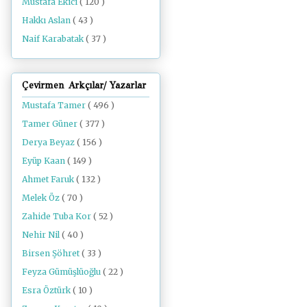
Mustafa Ekici
( 120 )
Hakkı Aslan
( 43 )
Naif Karabatak
( 37 )
Çevirmen Arkçılar/ Yazarlar
Mustafa Tamer
( 496 )
Tamer Güner
( 377 )
Derya Beyaz
( 156 )
Eyüp Kaan
( 149 )
Ahmet Faruk
( 132 )
Melek Öz
( 70 )
Zahide Tuba Kor
( 52 )
Nehir Nil
( 40 )
Birsen Şöhret
( 33 )
Feyza Gümüşlüoğlu
( 22 )
Esra Öztürk
( 10 )