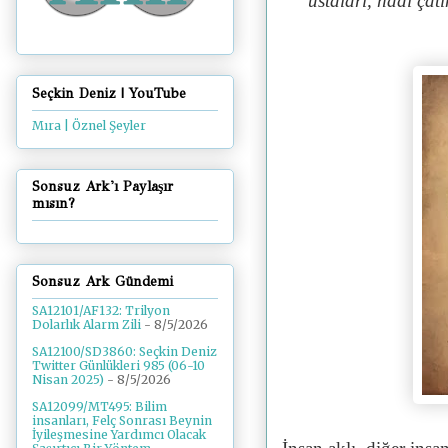
ustaları, hadi çatı
Seçkin Deniz | YouTube
Mıra | Öznel Şeyler
Sonsuz Ark'ı Paylaşır
mısın?
Sonsuz Ark Gündemi
SA12101/AF132: Trilyon
Dolarlık Alarm Zili
- 8/5/2026
SA12100/SD3860: Seçkin Deniz
Twitter Günlükleri 985 (06-10
Nisan 2025)
- 8/5/2026
SA12099/MT495: Bilim
insanları, Felç Sonrası Beynin
İyileşmesine Yardımcı Olacak