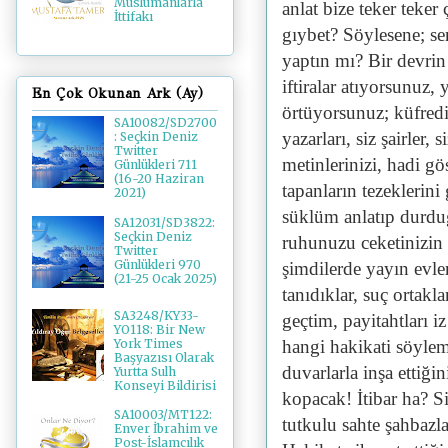
Müslümanlarla
anlat bize teker teker
İttifakı
gıybet? Söylesene; se
yaptın mı? Bir devrin
iftiralar atıyorsunuz
En Çok Okunan Ark (Ay)
örtüyorsunuz; küfred
SA10082/SD2700
yazarları, siz şairler,
: Seçkin Deniz
Twitter
metinlerinizi, hadi gö
Günlükleri 711
(16-20 Haziran
tapanların tezeklerini
2021)
süklüm anlatıp durdu
SA12031/SD3822:
Seçkin Deniz
ruhunuzu ceketinizin 
Twitter
Günlükleri 970
şimdilerde yayın evleri
(21-25 Ocak 2025)
tanıdıklar, suç ortakla
SA3248/KY33-
geçtim, payitahtları i
YO118: Bir New
hangi hakikati söylem
York Times
Başyazısı Olarak
duvarlarla inşa ettiği
Yurtta Sulh
Konseyi Bildirisi
kopacak! İtibar ha? Siz
SA10003/MT122:
tutkulu sahte şahbazl
Enver İbrahim ve
Post-İslamcılık