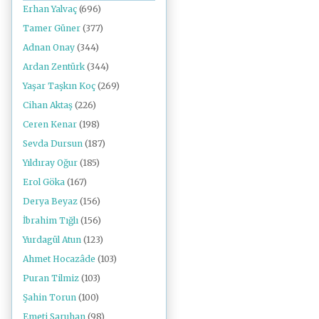
Erhan Yalvaç
(696)
Tamer Güner
(377)
Adnan Onay
(344)
Ardan Zentürk
(344)
Yaşar Taşkın Koç
(269)
Cihan Aktaş
(226)
Ceren Kenar
(198)
Sevda Dursun
(187)
Yıldıray Oğur
(185)
Erol Göka
(167)
Derya Beyaz
(156)
İbrahim Tığlı
(156)
Yurdagül Atun
(123)
Ahmet Hocazâde
(103)
Puran Tilmiz
(103)
Şahin Torun
(100)
Emeti Saruhan
(98)