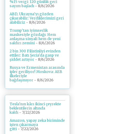
%15 vergi: 120 günlük geri
sayım başladı
- 8/6/2026
ABD, Ukrayna'yı gözden
çıkarabilir: Verdiklerimizi geri
alabiliriz
- 8/6/2026
Trump'tan iyimserlik
maskesiyle gözdağı: Hem
anlaşma sinyali hem de yeni
saldırı zemini
- 8/6/2026
2 bin 300 Filistinliyi evinden
ettiler: Batı Şeria'da gasp ve
şiddet artıyor
- 8/6/2026
Rusya ve Ermenistan arasında
ipler geriliyor! Moskova: AEB
ilkeleriyle
bağdaşmıyor
- 8/6/2026
Tesla'nın kârı ikinci çeyrekte
beklentilerin altında
kaldı
- 7/22/2026
Amazon, yapay zeka biriminde
işten çıkarmaya
gitti
- 7/22/2026