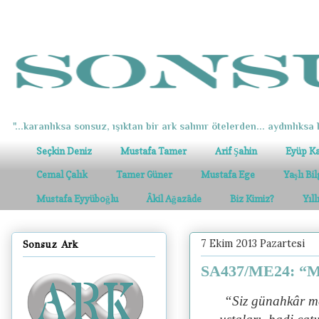
"...karanlıksa sonsuz, ışıktan bir ark salınır ötelerden... aydınlıksa k
Seçkin Deniz
Mustafa Tamer
Arif Şahin
Eyüp K
Cemal Çalık
Tamer Güner
Mustafa Ege
Yaşlı Bi
Mustafa Eyyüboğlu
Âkil Ağazâde
Biz Kimiz?
Yıl
7 Ekim 2013 Pazartesi
Sonsuz Ark
SA437/ME24: “Met
“Siz günahkâr met