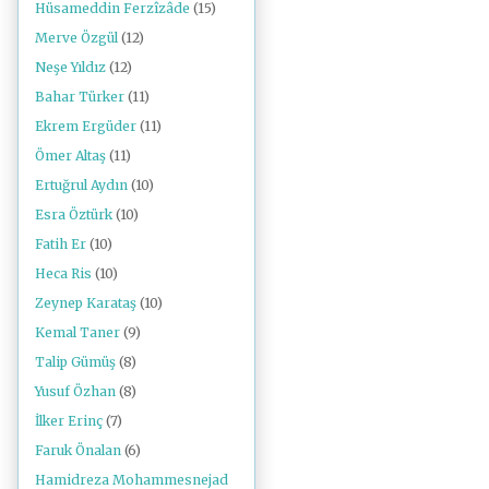
Hüsameddin Ferzîzâde
(15)
Merve Özgül
(12)
Neşe Yıldız
(12)
Bahar Türker
(11)
Ekrem Ergüder
(11)
Ömer Altaş
(11)
Ertuğrul Aydın
(10)
Esra Öztürk
(10)
Fatih Er
(10)
Heca Ris
(10)
Zeynep Karataş
(10)
Kemal Taner
(9)
Talip Gümüş
(8)
Yusuf Özhan
(8)
İlker Erinç
(7)
Faruk Önalan
(6)
Hamidreza Mohammesnejad