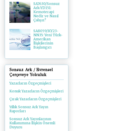
SA7630/Sonsuz
Ark-YD151:
Kemoterapi
Nedir ve Nasıl
Çalışır?
SA8059/KY23-
NN35: Yeni Türk-
Amerikan
İlişkilerinin
Başlangıcı
Sonsuz Ark / Evrensel
Çerçeveye Yolculuk
Yazarların Özgeçmişleri
Konuk Yazarların Özgeçmişleri
Çırak Yazarların Özgeçmişleri
Yıllık Sonsuz Ark Yayın
Raporları
Sonsuz Ark Yayınlarının
Kullanımına İlişkin Önemli
Duyuru