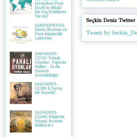
Jerusalem Post:
İsrail'in Ahlakî
Bir Dış Politikası
Var mı?
Seçkin Deniz Twitter
SA10003/MT122:
Enver İbrahim ve
Tweets by Seckin_De
Post-İslamcılık
Labirenti
SA8740/KY1-
CÇ735: 'Pahalı
Oyunlar- Papirüs
Halka' - Ya da
Yazarın
Sorumluluğu-
SA4159/KY1-
CÇ385: İç Savaş
Ne Demek?
SA3342/KY1-
CÇ298: Düşlerin
İsyanı/ Roman-
Bölüm 8-I