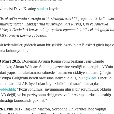
lemcisi Dave Keating
şunları
kaydetti:
"Brüksel'in moda sözcüğü artık 'stratejik özerklik', 'egemenlik' kelimesin
milliyetçilerden uzaklaştırma ve Avrupalıları Rusya, Çin ve Amerika
Birleşik Devletleri karşısında gerçekten egemen kılabilecek tek güçlü bi
AB'yi ortaya koyma çabasıdır."
ı ​​federalistler, giderek artan bir şekilde özerk bir AB askeri gücü inşa 
ında bulunuyorlar:
8 Mart 2015.
Dönemin Avrupa Komisyonu başkanı Jean-Claude
Juncker, Alman Welt am Sonntag gazetesine verdiği röportajda, AB'nin
idari yapısının uluslararası sahnede "tamamen ciddiye alınmadığı" için
Avrupa Birliği'nin kendi ordusuna ihtiyacı olduğunu
açıkladı
. Öneri, o
zamanlar hâlâ AB üyesi olan İngiliz hükümeti tarafından açıkça
reddedildi
: "Pozisyonumuz, savunmanın ulusal bir sorumluluk olduğu
(AB değil) ve bu pozisyonun değişmesi ve bir Avrupa ordusu olasılığı
olmadığı konusunda çok net."
26 Eylül 2017.
Başkan Macron, Sorbonne Üniversitesi'nde yaptığı