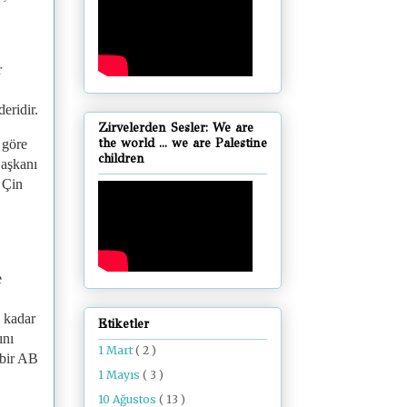
r
eridir.
Zirvelerden Sesler: We are
the world ... we are Palestine
 göre
children
Başkanı
; Çin
e
e kadar
Etiketler
ını
1 Mart
( 2 )
 bir AB
1 Mayıs
( 3 )
10 Ağustos
( 13 )