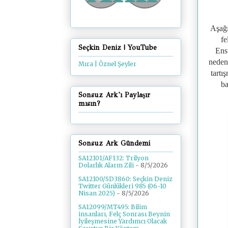
Aşağı
fe
Seçkin Deniz | YouTube
Ens
neden
Mıra | Öznel Şeyler
tartı
ba
Sonsuz Ark'ı Paylaşır
mısın?
Sonsuz Ark Gündemi
SA12101/AF132: Trilyon
Dolarlık Alarm Zili
- 8/5/2026
SA12100/SD3860: Seçkin Deniz
Twitter Günlükleri 985 (06-10
Nisan 2025)
- 8/5/2026
SA12099/MT495: Bilim
insanları, Felç Sonrası Beynin
İyileşmesine Yardımcı Olacak