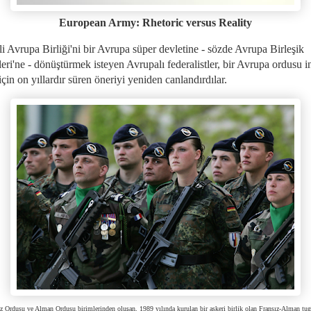
European Army: Rhetoric versus Reality
i Avrupa Birliği'ni bir Avrupa süper devletine - sözde Avrupa Birleşik
eri'ne - dönüştürmek isteyen Avrupalı ​​federalistler, bir Avrupa ordusu i
çin on yıllardır süren öneriyi yeniden canlandırdılar.
z Ordusu ve Alman Ordusu birimlerinden oluşan, 1989 yılında kurulan bir askeri birlik olan Fransız-Alman tu