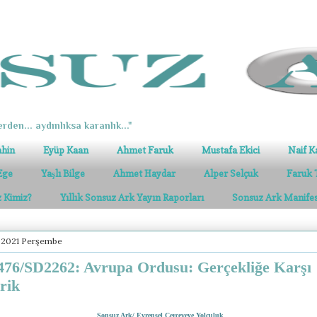
erden... aydınlıksa karanlık..."
ahin
Eyüp Kaan
Ahmet Faruk
Mustafa Ekici
Naif K
Ege
Yaşlı Bilge
Ahmet Haydar
Alper Selçuk
Faruk 
z Kimiz?
Yıllık Sonsuz Ark Yayın Raporları
Sonsuz Ark Manife
k 2021 Perşembe
76/SD2262: Avrupa Ordusu: Gerçekliğe Karşı
rik
Sonsuz Ark/ Evrensel Çerçeveye Yolculuk