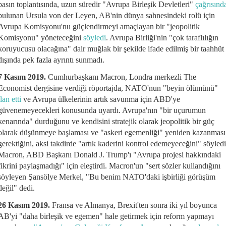
basın toplantısında, uzun süredir "Avrupa Birleşik Devletleri"
çağrısınd
bulunan Ursula von der Leyen, AB'nin dünya sahnesindeki rolü için
Avrupa Komisyonu'nu güçlendirmeyi amaçlayan bir "jeopolitik
Komisyonu" yöneteceğini
söyledi
. Avrupa Birliği'nin "çok taraflılığın
koruyucusu olacağına" dair muğlak bir şekilde ifade edilmiş bir taahhüt
dışında pek fazla ayrıntı sunmadı.
7 Kasım 2019.
Cumhurbaşkanı Macron, Londra merkezli The
Economist dergisine verdiği röportajda, NATO'nun "beyin ölümünü"
ilan etti
ve Avrupa ülkelerinin artık savunma için ABD'ye
güvenemeyecekleri konusunda uyardı. Avrupa'nın "bir uçurumun
kenarında" durduğunu ve kendisini stratejik olarak jeopolitik bir güç
olarak düşünmeye başlaması ve "askeri egemenliği" yeniden kazanması
gerektiğini, aksi takdirde "artık kaderini kontrol edemeyeceğini" söyledi
Macron, ABD Başkanı Donald J. Trump'ı "Avrupa projesi hakkındaki
fikrini paylaşmadığı" için eleştirdi. Macron'un "sert sözler kullandığını
söyleyen Şansölye Merkel, "Bu benim NATO'daki işbirliği görüşüm
değil" dedi.
26 Kasım 2019.
Fransa ve Almanya, Brexit'ten sonra iki yıl boyunca
AB'yi "daha birleşik ve egemen" hale getirmek için reform yapmayı