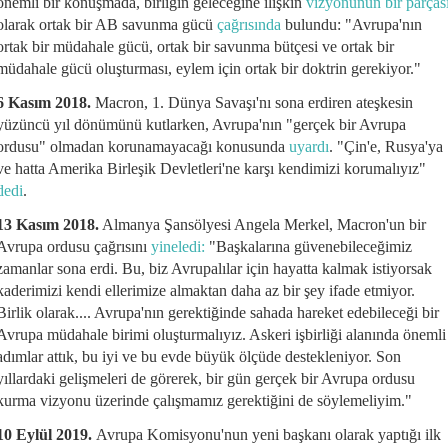
önemli bir konuşmada, birliğin geleceğine ilişkin
vizyonunun bir parças
olarak ortak bir AB savunma gücü
çağrısında
bulundu: "Avrupa'nın
ortak bir müdahale gücü, ortak bir savunma bütçesi ve ortak bir
müdahale gücü oluşturması, eylem için ortak bir doktrin gerekiyor."
6 Kasım 2018.
Macron, 1. Dünya Savaşı'nı sona erdiren ateşkesin
yüzüncü yıl dönümünü kutlarken, Avrupa'nın "gerçek bir Avrupa
ordusu" olmadan korunamayacağı konusunda
uyardı
. "Çin'e, Rusya'ya
ve hatta Amerika Birleşik Devletleri'ne karşı kendimizi korumalıyız"
dedi
.
13 Kasım 2018.
Almanya Şansölyesi Angela Merkel, Macron'un bir
Avrupa ordusu çağrısını
yineledi:
"Başkalarına güvenebileceğimiz
zamanlar sona erdi. Bu, biz Avrupalılar için hayatta kalmak istiyorsak
kaderimizi kendi ellerimize almaktan daha az bir şey ifade etmiyor.
Birlik olarak.... Avrupa'nın gerektiğinde sahada hareket edebileceği bir
Avrupa müdahale birimi oluşturmalıyız. Askeri işbirliği alanında önemli
adımlar attık, bu iyi ve bu evde büyük ölçüde destekleniyor. Son
yıllardaki gelişmeleri de görerek, bir gün gerçek bir Avrupa ordusu
kurma vizyonu üzerinde çalışmamız gerektiğini de söylemeliyim."
10 Eylül 2019.
Avrupa Komisyonu'nun yeni başkanı olarak yaptığı ilk