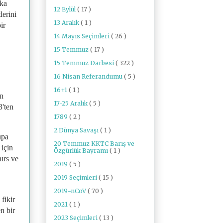
aka
12 Eylül
( 17 )
lerini
13 Aralık
( 1 )
ir
14 Mayıs Seçimleri
( 26 )
15 Temmuz
( 17 )
15 Temmuz Darbesi
( 322 )
16 Nisan Referandumu
( 5 )
16+1
( 1 )
in
17-25 Aralık
( 5 )
'ten
1789
( 2 )
2.Dünya Savaşı
( 1 )
upa
20 Temmuz KKTC Barış ve
 için
Özgürlük Bayramı
( 1 )
ırs ve
2019
( 5 )
2019 Seçimleri
( 15 )
2019-nCoV
( 70 )
fikir
2021
( 1 )
n bir
2023 Seçimleri
( 13 )