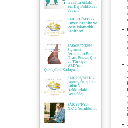
İsrail'in Ahlakî
Bir Dış Politikası
Var mı?
SA10003/MT122:
Enver İbrahim ve
Post-İslamcılık
Labirenti
SA8633/TG296:
Siyonist
Jerusalem Post:
"İran, Rusya, Çin
ve Türkiye
'ABD’nin
Çöküşü'nü Kutluyor"
SA10293/MT182:
Japonya'nın Seks
Kültürü
Hakkındaki
Gerçekler
SA1083/KY9-
NK42: Yoruldum...