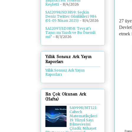
Şaşırtıcı Bir Yöntem
Keşfetti
- 8/4/2026
SA12098/SD3859: Seçkin
Deniz Twitter Günlükleri 984
27 üyel
(01-05 Nisan 2025)
- 8/4/2026
Devletl
SA12097/SD3858: Tevrat'ı
Tanrı mı Yazdı ve Bu Önemli
etmek i
mi?
- 8/3/2026
Yıllık Sonsuz Ark Yayın
Raporları
Yıllık Sonsuz Ark Yayın
Raporları
En Çok Okunan Ark
(Hafta)
SA9998/MT121:
Caltech
Matematikçileri
19. Yüzyıl Sayı
Bilmecesini
Çözdü; Nihayet
Fransı