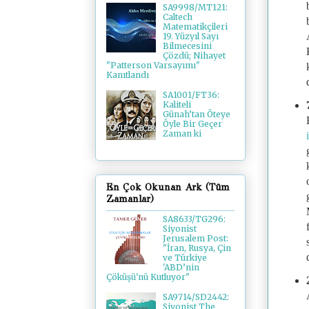
SA9998/MT121:
Caltech
Matematikçileri
19. Yüzyıl Sayı
Bilmecesini
Çözdü; Nihayet
"Patterson Varsayımı"
Kanıtlandı
SA1001/FT36:
Kaliteli
Günah’tan Öteye
Öyle Bir Geçer
Zaman ki
En Çok Okunan Ark (Tüm
Zamanlar)
SA8633/TG296:
Siyonist
Jerusalem Post:
"İran, Rusya, Çin
ve Türkiye
'ABD’nin
Çöküşü'nü Kutluyor"
SA9714/SD2442:
Siyonist The