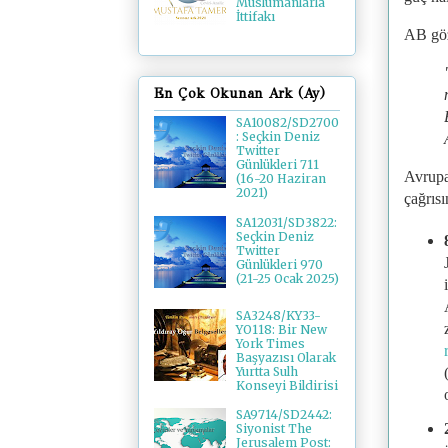
Müslümanlarla
İttifakı
AB göz
En Çok Okunan Ark (Ay)
SA10082/SD2700
: Seçkin Deniz
Twitter
Günlükleri 711
Avrupal
(16-20 Haziran
2021)
çağrıs
SA12031/SD3822:
Seçkin Deniz
Twitter
Günlükleri 970
(21-25 Ocak 2025)
SA3248/KY33-
YO118: Bir New
York Times
Başyazısı Olarak
Yurtta Sulh
Konseyi Bildirisi
SA9714/SD2442:
Siyonist The
Jerusalem Post: