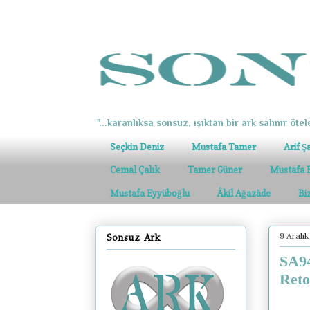
"...karanlıksa sonsuz, ışıktan bir ark salınır ötel
Seçkin Deniz
Mustafa Tamer
Arif Ş
Cemal Çalık
Tamer Güner
Mustafa 
Mustafa Eyyüboğlu
Âkil Ağazâde
Bi
9 Aralı
Sonsuz Ark
SA94
Reto