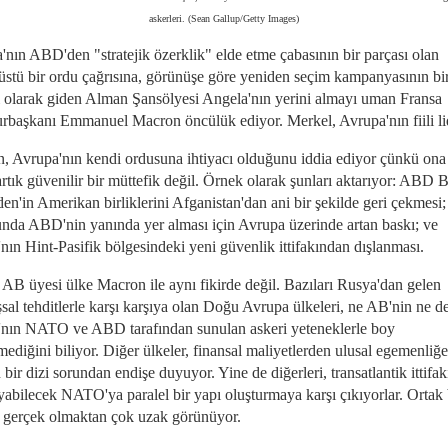
askerleri. (Sean Gallup/Getty Images)
'nın ABD'den "stratejik özerklik" elde etme çabasının bir parçası olan
rüstü bir ordu çağrısına, görünüşe göre yeniden seçim kampanyasının bi
ı olarak giden Alman Şansölyesi Angela'nın yerini almayı uman Fransa
başkanı Emmanuel Macron öncülük ediyor. Merkel, Avrupa'nın fiili lid
, Avrupa'nın kendi ordusuna ihtiyacı olduğunu iddia ediyor çünkü ona
tık güvenilir bir müttefik değil. Örnek olarak şunları aktarıyor: ABD 
en'in Amerikan birliklerini Afganistan'dan ani bir şekilde geri çekmesi
nda ABD'nin yanında yer alması için Avrupa üzerinde artan baskı; ve
nın Hint-Pasifik bölgesindeki yeni güvenlik ittifakından dışlanması.
 AB üyesi ülke Macron ile aynı fikirde değil. Bazıları Rusya'dan gelen
sal tehditlerle karşı karşıya olan Doğu Avrupa ülkeleri, ne AB'nin ne d
'nın NATO ve ABD tarafından sunulan askeri yeteneklerle boy
ediğini biliyor. Diğer ülkeler, finansal maliyetlerden ulusal egemenliğ
bir dizi sorundan endişe duyuyor. Yine de diğerleri, transatlantik ittifak
ayabilecek NATO'ya paralel bir yapı oluşturmaya karşı çıkıyorlar. Ortak
 gerçek olmaktan çok uzak görünüyor.