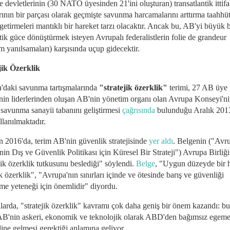
 devletlerinin (30 NATO üyesinden 21'ini oluşturan) transatlantik ittif
rının bir parçası olarak geçmişte savunma harcamalarını arttırma taahhüt
getirmeleri mantıklı bir hareket tarzı olacaktır. Ancak bu, AB'yi büyük b
tik güce dönüştürmek isteyen Avrupalı ​​federalistlerin folie de grandeur
m yanılsamaları) karşısında uçup gidecektir.
jik Özerklik
'daki savunma tartışmalarında
"stratejik özerklik"
terimi, 27 AB üye
inin liderlerinden oluşan AB'nin yönetim organı olan Avrupa Konseyi'n
savunma sanayii tabanını geliştirmesi
çağrısında
bulunduğu Aralık 2013
llanılmaktadır.
n 2016'da, terim AB'nin güvenlik stratejisinde
yer aldı
. Belgenin ("Avr
'nin Dış ve Güvenlik Politikası için Küresel Bir Strateji") Avrupa Birliği
jik özerklik tutkusunu beslediği" söylendi.
Belge
, "Uygun düzeyde bir h
ik özerklik", "Avrupa'nın sınırları içinde ve ötesinde barış ve güvenliği
rme yeteneği için önemlidir" diyordu.
larda, "stratejik özerklik" kavramı çok daha geniş bir önem kazandı: bu 
AB'nin askeri, ekonomik ve teknolojik olarak ABD'den bağımsız egeme
ine gelmesi gerektiği anlamına geliyor.