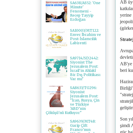
AB üye
SA638/AS52: 'One
Minute'
katkıla
Fenomeni -
yerine 
Recep Tayyip
Erdoğan
jeopoli
(görke
SA10003/MT122:
Enver İbrahim ve
Post-İslamcılık
Strate
Labirenti
Avrupa
devlet
SA9714/SD2442:
Siyonist The
AB'ye 
Jerusalem Post:
beri ku
İsrail'in Ahlakî
Bir Dış Politikası
Var mı?
Hazira
SA8633/TG296:
Birliği
Siyonist
"strate
Jerusalem Post:
"İran, Rusya, Çin
stratej
ve Türkiye
gelişti
'ABD’nin
Çöküşü'nü Kutluyor"
Son yıl
SA9639/MT48:
şimdi 
Garip Çift:
Franco'nun
güç hal