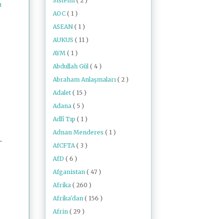
Sistemi
( 2 )
a
AOC
( 1 )
ASEAN
( 1 )
AUKUS
( 11 )
AYM
( 1 )
Abdullah Gül
( 4 )
Abraham Anlaşmaları
( 2 )
Adalet
( 15 )
Adana
( 5 )
Adlî Tıp
( 1 )
Adnan Menderes
( 1 )
.
AfCFTA
( 3 )
AfD
( 6 )
Afganistan
( 47 )
Afrika
( 260 )
Afrika'dan
( 156 )
Afrin
( 29 )