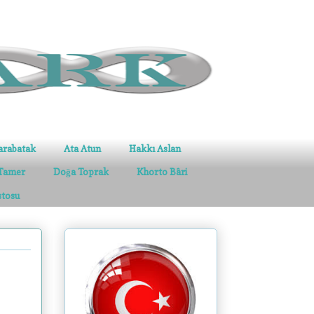
arabatak
Ata Atun
Hakkı Aslan
Tamer
Doğa Toprak
Khorto Bâri
stosu