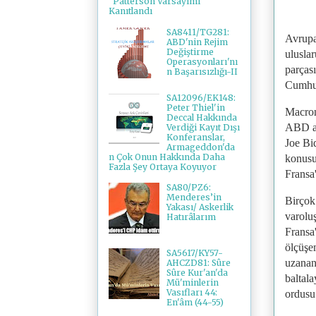
"Patterson Varsayımı"
Kanıtlandı
SA8411/TG281:
Avrupa
ABD'nin Rejim
Değiştirme
ulusla
Operasyonları'nı
parças
n Başarısızlığı-II
Cumhur
SA12096/EK148:
Peter Thiel'in
Macron
Deccal Hakkında
ABD ar
Verdiği Kayıt Dışı
Konferanslar,
Joe Bid
Armageddon'da
n Çok Onun Hakkında Daha
konusu
Fazla Şey Ortaya Koyuyor
Fransa'
SA80/PZ6:
Menderes’in
Birçok
Yakası/ Askerlik
varoluş
Hatırâlarım
Fransa
ölçüşem
SA5617/KY57-
uzanan 
AHCZD81: Sûre
Sûre Kur'an'da
baltal
Mü'minlerin
Vasıfları 44:
ordusu
En'âm (44-55)