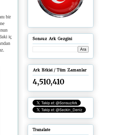
nı bir
one
'nun
aki iç
Sonsuz Ark Gezgini
arıdan
uz.
Ark Etkisi / Tüm Zamanlar
4,510,410
Translate