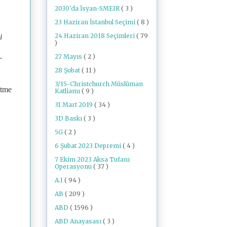
2030'da İsyan-SMEIR
( 3 )
23 Haziran İstanbul Seçimi
( 8 )
24 Haziran 2018 Seçimleri
( 79
i
)
27 Mayıs
( 2 )
r
28 Şubat
( 11 )
3/15-Christchurch Müslüman
etme
Katliamı
( 9 )
31 Mart 2019
( 34 )
3D Baskı
( 3 )
5G
( 2 )
6 Şubat 2023 Depremi
( 4 )
7 Ekim 2023 Aksa Tufanı
Operasyonu
( 37 )
A.I
( 94 )
AB
( 209 )
ABD
( 1596 )
ABD Anayasası
( 3 )